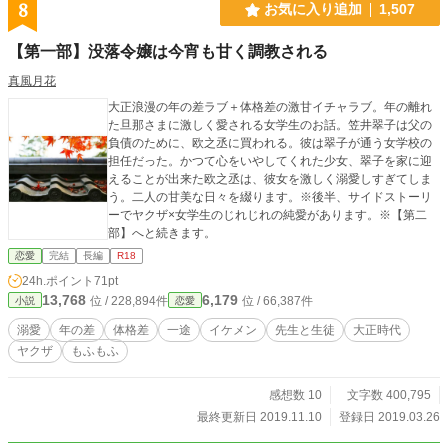
8
お気に入り追加
1,507
【第一部】没落令嬢は今宵も甘く調教される
真風月花
大正浪漫の年の差ラブ＋体格差の激甘イチャラブ。年の離れ
た旦那さまに激しく愛される女学生のお話。笠井翠子は父の
負債のために、欧之丞に買われる。彼は翠子が通う女学校の
担任だった。かつて心をいやしてくれた少女、翠子を家に迎
えることが出来た欧之丞は、彼女を激しく溺愛しすぎてしま
う。二人の甘美な日々を綴ります。※後半、サイドストーリ
ーでヤクザ×女学生のじれじれの純愛があります。※【第二
部】へと続きます。
恋愛
完結
長編
R18
24h.ポイント
71pt
13,768
6,179
位 / 228,894件
位 / 66,387件
小説
恋愛
溺愛
年の差
体格差
一途
イケメン
先生と生徒
大正時代
ヤクザ
もふもふ
感想数 10
文字数 400,795
最終更新日 2019.11.10
登録日 2019.03.26