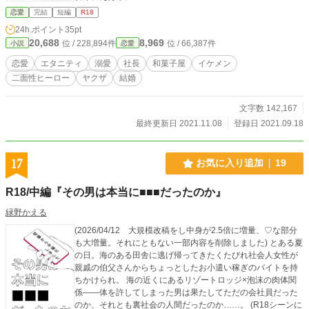
恋愛
完結
短編
R18
24h.ポイント
35pt
20,688
8,969
位 / 228,894件
位 / 66,387件
小説
恋愛
恋愛
エタニティ
溺愛
社長
和菓子屋
イケメン
二面性ヒーロー
ヤクザ
結婚
文字数 142,167
最終更新日 2021.11.08
登録日 2021.09.18
17
お気に入り追加
19
R18/中編『その男は本当に■■■だったのか』
緑野かえる
(2026/04/12 大規模改稿をし中身が2.5倍に増量、♡な部分
も大増量。それにともない一部内容を削除しました) とある夏
の日。海のある田舎に逃げ帰ってきたくたびれ社会人女性が
親戚の伯父さんからちょっとしたお小遣い稼ぎのバイトを持
ちかけられ。 海の近くにあるリゾートロッジ×泡沫の肉体関
係――体を許してしまった男は果たしてただの会社員だった
のか、それとも裏社会の人間だったのか……。 (R18シーンに