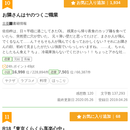
10
お気に入り追加
1,934
お隣さんはヤのつくご職業
古亜
書籍情報
佐伯梓は、日々平穏に過ごしてきたOL。 残業から帰り夜食のカップ麺を食べて
いたら、突然壁に穴が空いた。 元々薄い壁だと思ってたけど、まさか人が飛ん
でくるなんて……ん？そもそも人が飛んでくるっておかしくない？それにお隣さ
んの顔、初めて見ましたがだいぶ強面でいらっしゃいますね。 ……え、ちゃん
としたもん食え？ ちょ、冷蔵庫漁らないでくださいっ！！ ちょっとアホな社畜
OLがヤクザさんとご飯を食べるラブコメ 建築基準法と物理法則なんて知りませ
恋愛
完結
長編
ん 登場人物や団体の名称や設定は作者が適当に生み出したものであり、現実に
24h.ポイント
49pt
類似のものがあったとしても一切関係ありません。 2020/5/26 完結
16,998
7,501
位 / 228,894件
位 / 66,387件
小説
恋愛
ヤクザ
ラブコメ
料理
ほっこり
感想数 120
文字数 137,293
最終更新日 2020.05.26
登録日 2019.04.26
11
お気に入り追加
68
R18『東京くらくら享楽心中』