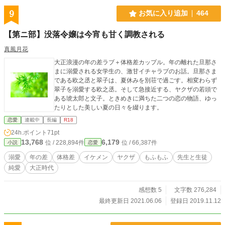
9
お気に入り追加
464
【第ニ部】没落令嬢は今宵も甘く調教される
真風月花
大正浪漫の年の差ラブ＋体格差カップル。年の離れた旦那さ
まに溺愛される女学生の、激甘イチャラブのお話。旦那さま
である欧之丞と翠子は、夏休みを別荘で過ごす。相変わらず
翠子を溺愛する欧之丞。そして急接近する、ヤクザの若頭で
ある琥太郎と文子。ときめきに満ちた二つの恋の物語、ゆっ
たりとした美しい夏の日々を綴ります。
恋愛
連載中
長編
R18
24h.ポイント
71pt
13,768
6,179
位 / 228,894件
位 / 66,387件
小説
恋愛
溺愛
年の差
体格差
イケメン
ヤクザ
もふもふ
先生と生徒
純愛
大正時代
感想数 5
文字数 276,284
最終更新日 2021.06.06
登録日 2019.11.12