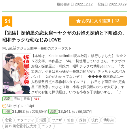
最終更新日 2022.12.12
登録日 2022.08.29
24
お気に入り追加
13
【完結】探偵屋の恋女房〜ヤクザのお抱え探偵と下町娘の、
昭和チックな幼なじみLOVE
桐乃乱😺フジョ公開中一番街のスターダスト
【本編は、Kindle unlimited読み放題に移行しました】 ※全２
５万文字。本作品は、AIを一切使用していません。 ヤクザの
お抱え探偵屋と下町娘の、昭和チックな幼馴染LOVE。 「大
丈夫だ。小春は素っ裸が一番魅力的だぞ」 テッちゃんのバカ
バカ！ 女心がわかってないぞ！ ◆◆◆◆ ※本作品は一
人称複数視点の群像劇スタイルです。 お日さま商店街の定食
屋「屋代亭」のひとり娘、小春は探偵屋のテツが大好き。ヤ
クザのお抱え探偵屋は、いつも小春を子供扱いする。 「よ
し、こうなったら奇襲攻撃でマッチョ探偵を押し倒してやる
恋愛
完結
長編
R18
～！」 意気込んでいた矢先に、両親がとんでもない事実を彼
24h.ポイント
14pt
女に突きつける。 「屋代亭は、今夜で閉店する」 「私たち、
31,662
13,541
位 / 228,894件
位 / 66,387件
小説
恋愛
離婚していたの」 次々と明かされる秘密にショックを受けた
小春は友人へＳＯＳスタンプを送る。だが、送った先は探偵
恋愛
エタニティ
溺愛
ヤクザ
仙台
探偵
現代
幼馴染
屋のテツだった。 『小春……そこへ助けにいけない。俺の家
第19回恋愛小説大賞
ニッチ
に来い！』 みんなみんな、勝手すぎるよー！ 昭和から続