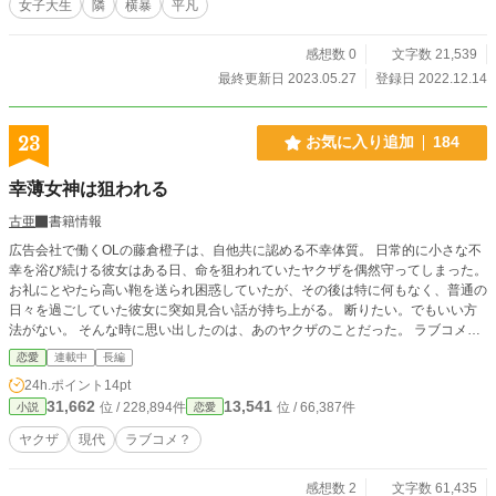
女子大生
隣
横暴
平凡
感想数 0
文字数 21,539
最終更新日 2023.05.27
登録日 2022.12.14
23
お気に入り追加
184
幸薄女神は狙われる
古亜
書籍情報
広告会社で働くOLの藤倉橙子は、自他共に認める不幸体質。 日常的に小さな不
幸を浴び続ける彼女はある日、命を狙われていたヤクザを偶然守ってしまった。
お礼にとやたら高い鞄を送られ困惑していたが、その後は特に何もなく、普通の
日々を過ごしていた彼女に突如見合い話が持ち上がる。 断りたい。でもいい方
法がない。 そんな時に思い出したのは、あのヤクザのことだった。 ラブコメだ
と思って書いてます。ほっこり・じんわり大賞に間に合いませんでした。
恋愛
連載中
長編
24h.ポイント
14pt
31,662
13,541
位 / 228,894件
位 / 66,387件
小説
恋愛
ヤクザ
現代
ラブコメ？
感想数 2
文字数 61,435