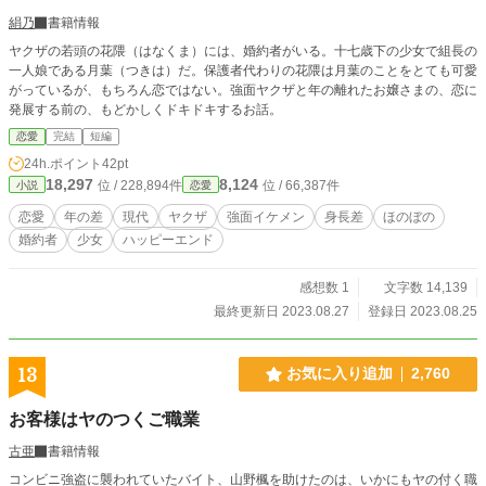
絹乃
書籍情報
ヤクザの若頭の花隈（はなくま）には、婚約者がいる。十七歳下の少女で組長の
一人娘である月葉（つきは）だ。保護者代わりの花隈は月葉のことをとても可愛
がっているが、もちろん恋ではない。強面ヤクザと年の離れたお嬢さまの、恋に
発展する前の、もどかしくドキドキするお話。
恋愛
完結
短編
24h.ポイント
42pt
18,297
8,124
位 / 228,894件
位 / 66,387件
小説
恋愛
恋愛
年の差
現代
ヤクザ
強面イケメン
身長差
ほのぼの
婚約者
少女
ハッピーエンド
感想数 1
文字数 14,139
最終更新日 2023.08.27
登録日 2023.08.25
13
お気に入り追加
2,760
お客様はヤのつくご職業
古亜
書籍情報
コンビニ強盗に襲われていたバイト、山野楓を助けたのは、いかにもヤの付く職