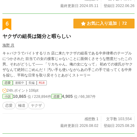
最終更新日 2024.05.11
登録日 2022.06.26
6
お気に入り追加
72
ヤクザの組長は随分と暇らしい
海野 月
キャバクラでバイトするリカ 店に来たヤクザの組長である中井律希のテーブル
につかされた 目当ての女の接客じゃないことに面倒くさそうな態度だったこの
男。それがどうして―― 「リカちゃん。俺の女になって」 初めての彼氏がヤク
ザなんて絶対にごめんだ！ 汚い手も使いながらあの手この手で迫ってくる中井
を躱し、平和な日常を取り戻そうとあがくストーリー
恋愛
連載中
長編
R18
24h.ポイント
106pt
10,865
4,905
位 / 228,894件
位 / 66,387件
小説
恋愛
恋愛
極道
ヤクザ
感想数 1
文字数 103,554
最終更新日 2026.08.02
登録日 2025.08.26