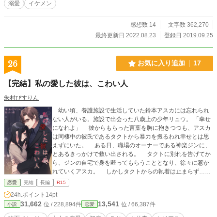
溺愛
イケメン
感想数 14
文字数 362,270
最終更新日 2022.08.23
登録日 2019.09.25
26
お気に入り追加
17
【完結】私の愛した彼は、こわい人
朱村びすりん
幼い頃、養護施設で生活していた鈴本アスカには忘れられ
ない人がいる。施設で出会った八歳上の少年リュウ。 「幸せ
になれよ」 彼からもらった言葉を胸に抱きつつも、アスカ
は同棲中の彼氏であるタクトから暴力を振るわれ幸せとは思
えずにいた。 ある日、職場のオーナーである神楽ジンに、
とあるきっかけで救い出される。 タクトに別れを告げてか
ら、ジンの自宅で身を匿ってもらうこととなり、徐々に惹か
れていくアスカ。 しかしタクトからの執着は止まらず……
ワケあり強面オーナー×波瀾万丈の人生を送るエステティシ
恋愛
完結
長編
R15
ャンの、ヒューマンラブストーリー。 ※ほぼ毎日複数回投稿
24h.ポイント
14pt
予定。完結保証です。 ◆表紙絵/みつ葉 様
31,662
13,541
位 / 228,894件
位 / 66,387件
小説
恋愛