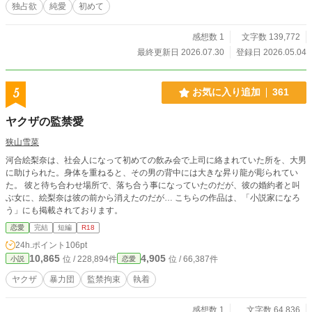
独占欲
純愛
初めて
感想数 1
文字数 139,772
最終更新日 2026.07.30
登録日 2026.05.04
5
お気に入り追加
361
ヤクザの監禁愛
狭山雪菜
河合絵梨奈は、社会人になって初めての飲み会で上司に絡まれていた所を、大男
に助けられた。身体を重ねると、その男の背中には大きな昇り龍が彫られてい
た。 彼と待ち合わせ場所で、落ち合う事になっていたのだが、彼の婚約者と叫
ぶ女に、絵梨奈は彼の前から消えたのだが… こちらの作品は、「小説家になろ
う」にも掲載されております。
恋愛
完結
短編
R18
24h.ポイント
106pt
10,865
4,905
位 / 228,894件
位 / 66,387件
小説
恋愛
ヤクザ
暴力団
監禁拘束
執着
感想数 1
文字数 64,836