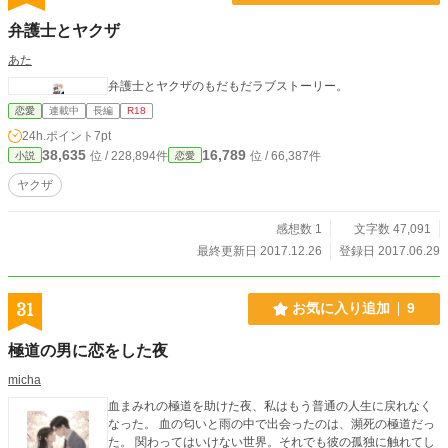
弁護士とヤクザ
あた
弁護士とヤクザのもだもだラブストーリー。
恋愛
連載中
長編
R18
24h.ポイント
7pt
38,635
16,789
位 / 228,894件
位 / 66,387件
小説
恋愛
ヤクザ
感想数 1
文字数 47,091
最終更新日 2017.12.26
登録日 2017.06.29
31
お気に入り追加
9
極道の男に恋をした夜
micha
血まみれの極道を助けた夜、私はもう普通の人生に戻れなく
なった。 血の匂いと雨の中で出会ったのは、瀕死の極道だっ
た。 関わってはいけない世界。それでも彼の孤独に触れてし