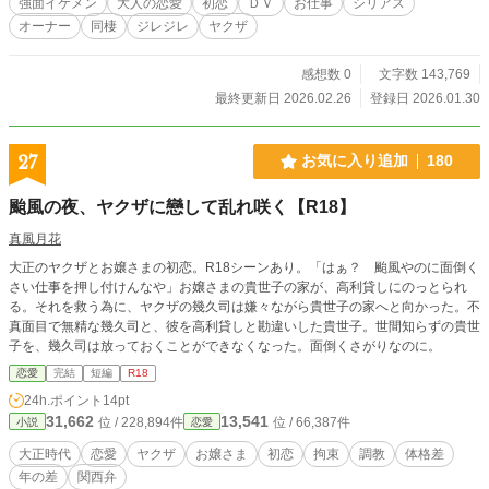
強面イケメン
大人の恋愛
初恋
ＤＶ
お仕事
シリアス
オーナー
同棲
ジレジレ
ヤクザ
感想数 0
文字数 143,769
最終更新日 2026.02.26
登録日 2026.01.30
27
お気に入り追加
180
颱風の夜、ヤクザに戀して乱れ咲く【R18】
真風月花
大正のヤクザとお嬢さまの初恋。R18シーンあり。「はぁ？ 颱風やのに面倒く
さい仕事を押し付けんなや」お嬢さまの貴世子の家が、高利貸しにのっとられ
る。それを救う為に、ヤクザの幾久司は嫌々ながら貴世子の家へと向かった。不
真面目で無精な幾久司と、彼を高利貸しと勘違いした貴世子。世間知らずの貴世
子を、幾久司は放っておくことができなくなった。面倒くさがりなのに。
恋愛
完結
短編
R18
24h.ポイント
14pt
31,662
13,541
位 / 228,894件
位 / 66,387件
小説
恋愛
大正時代
恋愛
ヤクザ
お嬢さま
初恋
拘束
調教
体格差
年の差
関西弁