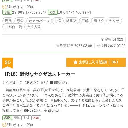
に身をゆだねる。だがそんな珊瑚に「運命のつがい」が現れて――。 ※異性間
24h.ポイント
28pt
（男女）オメガバース。性的表現あり。18歳未満の登場人物の性交渉の表現が
23,003
10,047
位 / 228,894件
位 / 66,387件
小説
恋愛
あります。性描写はぬるい上に少ないです。主人公は後ろ向きでめんどうくさい
性格です。裏社会関連の設定についてはふんわりと読んでください。
現代
恋愛
オメガバース
α×Ω
幼馴染
誤解
裏社会
ヤクザ
ご都合主義
女主人公
文字数 14,923
最終更新日 2022.02.09
登録日 2022.01.29
20
お気に入り追加
361
【R18】野獣なヤクザはストーカー
おうぎまちこ（あきたこまち）
書籍情報
清龍組組長の孫・美弥子(女子大生)は、次期若頭・貴彬に恋をしていたが、子
ども扱いしかされない。 そんなある日、敵対する虎狼組に美弥子が拐われる
事件が起こり、祖父が貴彬に「責任取って、美弥子と結婚しろ」と命じたため、
美弥子と貴彬は結婚することになってしまい――？ ※12/5ムーンライト様にも
投稿してます ※R18に※、全8話完結
恋愛
完結
短編
R18
24h.ポイント
28pt