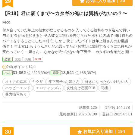
29
お気に入り追加
20
【R18】君に届くまで〜カタギの俺には資格がないの？〜
keco
付き合っていた年上の彼女が欲しがるものを 入ってくる給料をつぎ込んで買い
与え 貯金が底を尽きると その彼女に別れを告げられた 会社に内緒で 掛け持ちの
バイトをすることにした木村 仁 しかし 決まったバイトは年上姐さんのお世話
係？！ 年上女は もううんざりだと思ってたが お世話に奮闘するうちに気持ちが
変わっていく… 姐さんに なかなか近づけない年下男子… カタギの舎弟だと 頑な
に距離を置こうとする年上姐さん… この2人、どうなるん？ 色んな障害を乗り
恋愛
完結
長編
R18
越える2人… 甘いか…切ないか… 最後まで読んでくださればわかります♡ この
24h.ポイント
14pt
お話はフィクションです！
31,662
13,541
位 / 228,894件
位 / 66,387件
小説
恋愛
オトナの絵本
ヤクザ
年下男子×お姉さん
好きになったらいけない人
ハッピーエンド
エロティシズム
女性向け恋愛R18
同棲
暴力描写あり
感想数 125
文字数 144,278
最終更新日 2025.07.09
登録日 2025.05.01
30
お気に入り追加
194