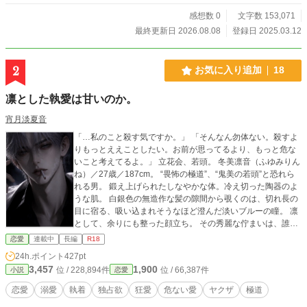
感想数 0
文字数 153,071
最終更新日 2026.08.08
登録日 2025.03.12
2
お気に入り追加
18
凛とした執愛は甘いのか。
宵月淡夏音
「…私のこと殺す気ですか。」 「そんなん勿体ない。殺すよ
りもっとええことしたい。お前が思ってるより、もっと危な
いこと考えてるよ。」 立花会、若頭。 冬美凛音（ふゆみりん
ね）／27歳／187cm。 “畏怖の極道”、“鬼美の若頭”と恐れら
れる男。 鍛え上げられたしなやかな体。冷え切った陶器のよ
うな肌。 白銀色の無造作な髪の隙間から覗くのは、切れ長の
目に宿る、吸い込まれそうなほど澄んだ淡いブルーの瞳。 凛
として、余りにも整った顔立ち。 その秀麗な佇まいは、誰も
が寒気を覚えるほど冷たい危険な色気を纏っている。 一方、
恋愛
連載中
長編
R18
立花会、雑用新人構成員。 冬美さく（ふゆみさく）／27歳／
24h.ポイント
427pt
162cm。 凛音と苗字が同じだが、ただの偶然。 周囲の影響で
3,457
1,900
位 / 228,894件
位 / 66,387件
小説
恋愛
関西弁がうつったエセ。 「関西弁は強そう」、という妙な思
想を持っている。 鈍感、無自覚、度胸あり。本人にそれらの
恋愛
溺愛
執着
独占欲
狂愛
危ない愛
ヤクザ
極道
自覚は全くない。 「究極の愛って、何だと思いますか？」