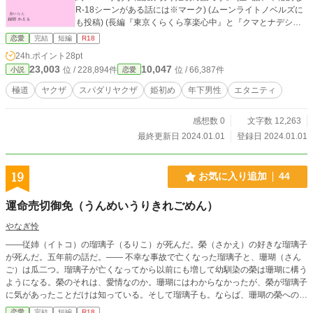
R-18シーンがある話には※マーク) (ムーンライトノベルズに
も投稿) (長編『東京くらくら享楽心中』と『クマとナデシ
コ』の元になったSSなので中身が2本のハイブリッドになっ
恋愛
完結
短編
R18
ています)
24h.ポイント
28pt
23,003
10,047
位 / 228,894件
位 / 66,387件
小説
恋愛
極道
ヤクザ
スパダリヤクザ
姫初め
年下男性
エタニティ
感想数 0
文字数 12,263
最終更新日 2024.01.01
登録日 2024.01.01
19
お気に入り追加
44
運命売切御免（うんめいうりきれごめん）
やなぎ怜
――従姉（イトコ）の瑠璃子（るりこ）が死んだ。榮（さかえ）の好きな瑠璃子
が死んだ。五年前の話だ。―― 不幸な事故で亡くなった瑠璃子と、珊瑚（さん
ご）は瓜二つ。瑠璃子が亡くなってから以前にも増して幼馴染の榮は珊瑚に構う
ようになる。榮のそれは、愛情なのか。珊瑚にはわからなかったが、榮が瑠璃子
に気があったことだけは知っている。そして瑠璃子も。ならば、珊瑚の榮への恋
心はどこに置けばいいのだろうか。わからないまま、求められるまま、珊瑚は榮
恋愛
完結
短編
R18