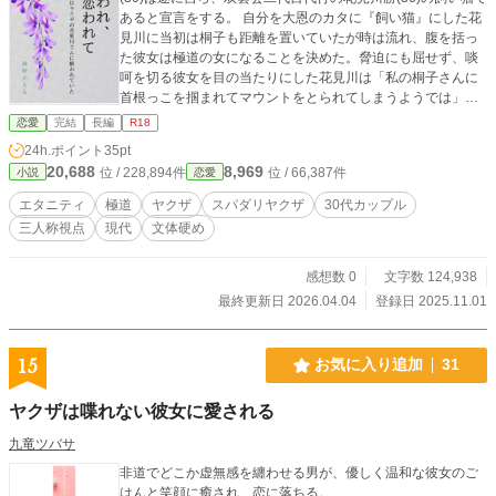
あると宣言をする。 自分を大恩のカタに『飼い猫』にした花
見川に当初は桐子も距離を置いていたが時は流れ、腹を括っ
た彼女は極道の女になることを決めた。脅迫にも屈せず、啖
呵を切る彼女を目の当たりにした花見川は「私の桐子さんに
首根っこを掴まれてマウントをとられてしまうようでは」と
上機嫌に彼女を迎え入れようと両腕を広げたが当の桐子は
恋愛
完結
長編
R18
「嫌です」と気高き飼い猫としてツンと辛辣なひと言を彼に
24h.ポイント
35pt
返し――。最初はギクシャクとしていた二人の関係。しかし
20,688
8,969
位 / 228,894件
位 / 66,387件
小説
恋愛
花見川からの愛情を無碍には出来なかった桐子は彼のそばに
いることを選び、そして気まぐれに彼に甘える素振りもして
エタニティ
極道
ヤクザ
スパダリヤクザ
30代カップル
いるようなしていないような……少し歳の離れたオトナ二人
三人称視点
現代
文体硬め
の相変わらずに少し過激な言い合い、問答をお楽しみいただ
けたら幸いです。 (R18シーンには※マーク) (ムーンライトノ
ベルズにも投稿)
感想数 0
文字数 124,938
最終更新日 2026.04.04
登録日 2025.11.01
15
お気に入り追加
31
ヤクザは喋れない彼女に愛される
九竜ツバサ
非道でどこか虚無感を纏わせる男が、優しく温和な彼女のご
はんと笑顔に癒され、恋に落ちる。