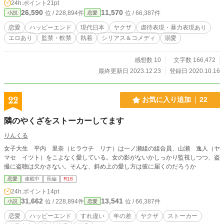
24h.ポイント
21pt
投稿です。表現や文章が稚拙、おかしい、誤字脱字等あるか
26,590
11,570
位 / 228,894件
位 / 66,387件
小説
恋愛
と思います。 温かい目で見ていただけると幸いです。
恋愛
ハッピーエンド
現代日本
ヤクザ
虐待表現・暴力表現あり
エロあり
監禁・軟禁
執着
シリアス＆コメディ
溺愛
感想数 10
文字数 166,472
最終更新日 2023.12.23
登録日 2020.10.16
22
お気に入り追加
22
隣のやくざをストーカーしてます
りんくる
女子大生 平内 里奈（ヒラウチ リナ）は一ノ瀬組の組合員、山瀬 逸人（ヤ
マセ イツト）をこよなく愛している。女の影がないかしっかり監視しつつ、盗
撮に盗聴は欠かさない。そんな、斜め上の愛し方は彼に届くのだろうか
恋愛
連載中
長編
R18
24h.ポイント
14pt
31,662
13,541
位 / 228,894件
位 / 66,387件
小説
恋愛
恋愛
ハッピーエンド
すれ違い
年の差
ヤクザ
ストーカー