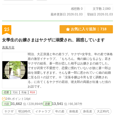
く、義理と人情あふれる下町商店街で繰り広げられる、ロマ
ンチック・サスペンスラブ！！ Kindle unlimited２７０万ペー
感想数 0
文字数 2,080
ジ突破のシリーズ『僕と龍神と仲間たち』 のスピンオフ作品
最終更新日 2026.01.03
登録日 2026.01.03
です。 龍神の女たちの世界を Kindleでご覧下さい。
25
お気に入り追加
718
女學生のお嬢さまはヤクザに溺愛され、困惑しています
真風月花
明治、大正浪漫と年の差ラブ。ヤクザ×女学生、年の差で体格
差の激甘イチャラブ。「もちろん、俺の嫁になるよな」若き
ヤクザの組長、蒼一郎が恋した相手はお嬢さまの絲でした。
ですが武骨で不愛想で、恋愛に慣れていないが故に蒼一郎は
絲を溺愛しすぎます。そんな蒼一郎に惹かれていく絲の結婚
に至る日々の話です。※「没落令嬢は今宵も甘く調教され
る」に出てくるヤクザの若頭、琥太郎の両親が出逢った頃の
お話です。
恋愛
完結
長編
R18
24h.ポイント
14pt
31,662
13,541
位 / 228,894件
位 / 66,387件
小説
恋愛
ヤクザ
明治時代
イチャラブ
年の差
体格差
身長差
大正時代