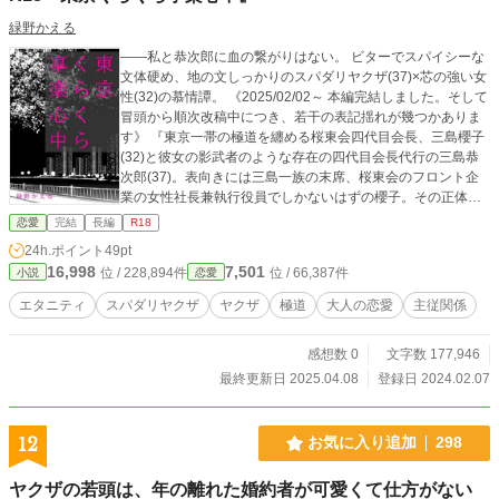
緑野かえる
――私と恭次郎に血の繋がりはない。 ビターでスパイシーな
文体硬め、地の文しっかりのスパダリヤクザ(37)×芯の強い女
性(32)の慕情譚。 《2025/02/02～ 本編完結しました。そして
冒頭から順次改稿中につき、若干の表記揺れが幾つかありま
す》 『東京一帯の極道を纏める桜東会四代目会長、三島櫻子
(32)と彼女の影武者のような存在の四代目会長代行の三島恭
次郎(37)。表向きには三島一族の末席、桜東会のフロント企
業の女性社長兼執行役員でしかないはずの櫻子。その正体は
一年前、凶弾に倒れた三代目会長、三島誠一の唯一の実子だ
恋愛
完結
長編
R18
った。 そして恭次郎は誠一がバブル経済期の終焉あたり、と
24h.ポイント
49pt
ある現場から拾ってきた赤の他人の無戸籍児……当時極秘と
16,998
7,501
位 / 228,894件
位 / 66,387件
小説
恋愛
されていた幼い櫻子の存在を差し置いて誠一は「俺の子だ」
と嘘の情報を周囲に流していた。 時は経ち、大人になった櫻
エタニティ
スパダリヤクザ
ヤクザ
極道
大人の恋愛
主従関係
子は継いだ桜東会を関東一強の組織にしてしまおうと動き出
すが恭次郎は彼女の強い野心にかつての誠一の姿を見てしま
感想数 0
文字数 177,946
う。あまりにも鋭く、あまりにも危険な彼女の瞳に恭次郎
は……』 (R-18シーンがあるページには※マーク) (ムーンラ
最終更新日 2025.04.08
登録日 2024.02.07
イトノベルズにも掲載)
12
お気に入り追加
298
ヤクザの若頭は、年の離れた婚約者が可愛くて仕方がない