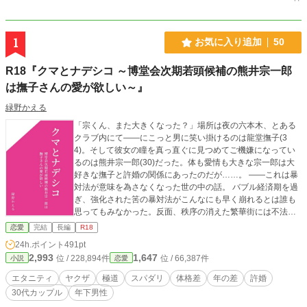
1
お気に入り追加
50
R18『クマとナデシコ ～博堂会次期若頭候補の熊井宗一郎
は撫子さんの愛が欲しい～』
緑野かえる
「宗くん、また大きくなった？」場所は夜の六本木、とある
クラブ内にて――にこっと男に笑い掛けるのは龍堂撫子(3
4)。そして彼女の瞳を真っ直ぐに見つめてご機嫌になってい
るのは熊井宗一郎(30)だった。体も愛情も大きな宗一郎は大
好きな撫子と許婚の関係にあったのだが……。 ――これは暴
対法が意味を為さなくなった世の中の話。 バブル経済期を過
ぎ、強化された筈の暴対法がこんなにも早く崩れるとは誰も
思ってもみなかった。反面、秩序の消えた繁華街には不法滞
在の外国人が溢れかえり、それは地方都市にまで及んでい
恋愛
完結
長編
R18
た。容赦のない暴力、略奪、そのカネは一体どこに流れてい
24h.ポイント
491pt
るのか。息を潜めながらも社会の裏側に未だ存在していた日
2,993
1,647
位 / 228,894件
位 / 66,387件
小説
恋愛
本の暴力団組織は業を煮やし、一つの大きな連合を立
て……。 ◇ ◆ ◇ 奥手な撫子とBIG LOVE宗一郎のお試し同棲
エタニティ
ヤクザ
極道
スパダリ
体格差
年の差
許婚
生活から始まる王道婚約騒動ストーリーです。 (R18シーンに
30代カップル
年下男性
は※) (ムーンライトノベルズにも掲載)