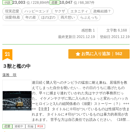
23,003
10,047
位 / 228,894件
位 / 66,387件
小説
恋愛
現実恋愛
ハッピーエンド
ヤクザ
エタニティ
政略結婚？
溺愛/執着
年の差
ほのぼの
両片想い
らぶえっち
感想数 1
文字数 6,168
最終更新日 2021.12.19
登録日 2021.12.19
21
お気に入り追加
562
３獣と檻の中
蓮雅 咲
連日続く隣人宅へのチンピラの猛攻に耐え兼ね、居場所を教
えてしまった自分を呪いたい… その日のうちに逃げたもの
の、早々に捕まり連れていかれた先はヤクザの事務所だっ
た。 イケメンヤクザに気に入られたちょっと変わったハッカ
ーヒロインと3人の組関係者の《溺愛》ストーリー（？） +++
++ 【注意】 タイトルに※印がついているものは性描写が含ま
れます。 タイトルに＃印がついているものは暴力的表現が含
まれます。 苦手な方は自己責任でお読みください。 《18禁》
《監禁》《暴力表現》《虐待》《近親相姦》などの表現があ
恋愛
連載中
長編
R18
ります。 苦手な方は自衛をし、ご遠慮願います。 +++++ ※初