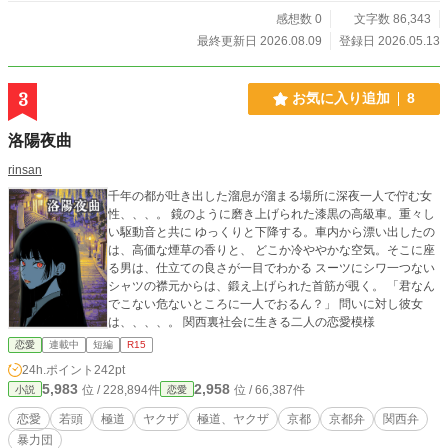
「俺のは、呪いに近いわ。お前はどう思うん？」 「…相手の
感想数 0
文字数 86,343
心臓刺して、自分のも刺して、一緒に死ぬこと。全部ぐちゃ
ぐちゃになって、血まで溶け合うこと。それが究極だと思
最終更新日 2026.08.09
登録日 2026.05.13
う。」 「なんやそれ。最高やな。お前は、俺にそこまでさせ
てくれるん？」 秀麗な畏怖極道と、鈍感な無自覚キラー。 少
し狂っている。 だから優しくて、焦れったくて、甘ったるく
3
お気に入り追加
8
て、危うい。 その関係が、いつの間にか絡みついて離れな
い。 冷たい気高さを纏った執着と狂気は、甘いのだろうか。
洛陽夜曲
じわじわと、凛とした執愛に溶けていく。
rinsan
千年の都が吐き出した溜息が溜まる場所に深夜一人で佇む女
性、、、。 鏡のように磨き上げられた漆黒の高級車。重々し
い駆動音と共に ゆっくりと下降する。車内から漂い出したの
は、高価な煙草の香りと、 どこか冷ややかな空気。そこに座
る男は、仕立ての良さが一目でわかる スーツにシワ一つない
シャツの襟元からは、鍛え上げられた首筋が覗く。 「君なん
でこない危ないところに一人でおるん？」 問いに対し彼女
は、、、、。 関西裏社会に生きる二人の恋愛模様
恋愛
連載中
短編
R15
24h.ポイント
242pt
5,983
2,958
位 / 228,894件
位 / 66,387件
小説
恋愛
恋愛
若頭
極道
ヤクザ
極道、ヤクザ
京都
京都弁
関西弁
暴力団