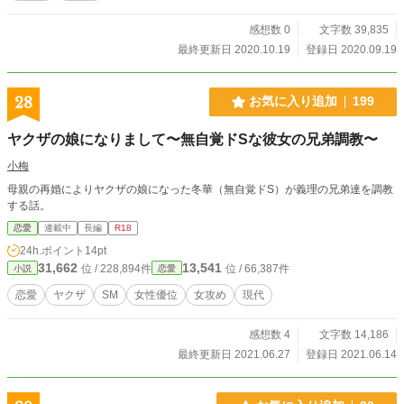
感想数 0
文字数 39,835
最終更新日 2020.10.19
登録日 2020.09.19
28
お気に入り追加
199
ヤクザの娘になりまして〜無自覚ドSな彼女の兄弟調教〜
小梅
母親の再婚によりヤクザの娘になった冬華（無自覚ドS）が義理の兄弟達を調教
する話。
恋愛
連載中
長編
R18
24h.ポイント
14pt
31,662
13,541
位 / 228,894件
位 / 66,387件
小説
恋愛
恋愛
ヤクザ
SM
女性優位
女攻め
現代
感想数 4
文字数 14,186
最終更新日 2021.06.27
登録日 2021.06.14