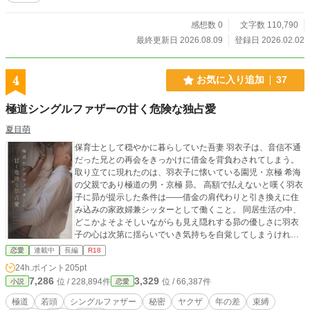
感想数 0
文字数 110,790
最終更新日 2026.08.09
登録日 2026.02.02
4
お気に入り追加
37
極道シングルファザーの甘く危険な独占愛
夏目萌
保育士として穏やかに暮らしていた吾妻 羽衣子は、音信不通
だった兄との再会をきっかけに借金を背負わされてしまう。
取り立てに現れたのは、羽衣子に懐いている園児・京極 希海
の父親であり極道の男・京極 昴。 高額で払えないと嘆く羽衣
子に昴が提示した条件は――借金の肩代わりと引き換えに住
み込みの家政婦兼シッターとして働くこと。 同居生活の中、
どこかよそよそしいながらも見え隠れする昴の優しさに羽衣
子の心は次第に揺らいでいき気持ちを自覚してしまうけれ
ど、その気持ちはなかなか伝えられない。 ただ、シングルフ
恋愛
連載中
長編
R18
ァザーの彼にはある秘密があって…… 訳あり極道シングルフ
24h.ポイント
205pt
ァザーと真面目で子供好きな保育士が織り成すラブストーリ
7,286
3,329
位 / 228,894件
位 / 66,387件
小説
恋愛
ー。 ※あくまでもフィクションです。設定等受け入れられな
い場合はすみません。 ※他サイト様にも掲載中
極道
若頭
シングルファザー
秘密
ヤクザ
年の差
束縛