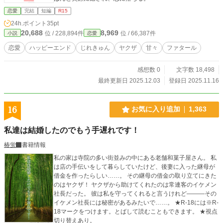
恋愛
完結
短編
R15
24h.ポイント
35pt
20,688
8,969
位 / 228,894件
位 / 66,387件
小説
恋愛
恋愛
ハッピーエンド
じれきゅん
ヤクザ
甘々
ファタール
感想数 0
文字数 18,498
最終更新日 2025.12.03
登録日 2025.11.16
16
お気に入り追加
1,363
私達は結婚したのでもう手遅れです！
椿蛍
書籍情報
私の家は寺院の多い街並みの中にある老舗和菓子屋さん。 私
は店の手伝いをして暮らしていたけど、後妻に入った継母が
借金を作ったらしい……。 その継母の借金の取り立てにきた
のはヤクザ！ ヤクザから助けてくれたのは常連客のイケメン
社長だった。 彼は私を守ってくれると言うけれど―――その
イケメン社長には秘密があるみたいで……。 ★R-18には※R-
18マークをつけます。とばして読むこともできます。 ★視点
切り替えあり。