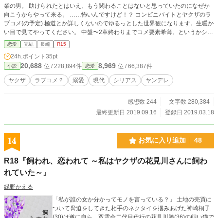
業の男。 助けられたとはいえ、もう関わることはないと思っていたのになぜか
向こうからやって来る。 ……怖いんですけど！？ コンビニバイトとヤクザのラ
ブコメ(の予定) 極道とか詳しくないのでゆるっとした世界観になります。生暖か
い目で見てやってください。 中盤〜2章終わりまでコメ要素希薄。というかシリ
アス？ 3章も終盤はシリアス R18ありですが、主人公が鈍いので後半です。 そ
恋愛
完結
長編
R15
の辺りの話は#が付いてます。 4/24 1章完結 6/1 2章完結 9/16 3章完結 登場人物
24h.ポイント
35pt
や団体の名称や設定は作者が適当に生み出したものであり、現実に類似のものが
20,688
8,969
位 / 228,894件
位 / 66,387件
小説
恋愛
あったとしても一切関係ありません。
ヤクザ
ラブコメ？
溺愛
現代
シリアス
ヤンデレ
感想数 244
文字数 280,384
最終更新日 2019.09.16
登録日 2019.03.18
14
お気に入り追加
48
R18『飼われ、恋われて ～私はヤクザの花見川さんに飼わ
れていた～』
緑野かえる
「私が誰の女か分かってモノを言っている？」 土地の売買に
ついて脅迫をしてきた相手のネクタイを掴みあげた神崎桐子
(30)は遂に自ら、双雲会二代目代行の花見川勝(36)の飼い猫で