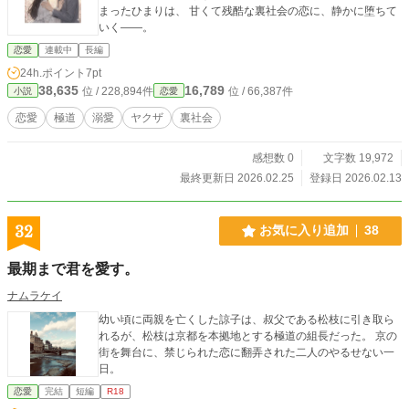
まったひまりは、 甘くて残酷な裏社会の恋に、静かに堕ちて
いく――。
恋愛
連載中
長編
24h.ポイント
7pt
38,635
16,789
位 / 228,894件
位 / 66,387件
小説
恋愛
恋愛
極道
溺愛
ヤクザ
裏社会
感想数 0
文字数 19,972
最終更新日 2026.02.25
登録日 2026.02.13
32
お気に入り追加
38
最期まで君を愛す。
ナムラケイ
幼い頃に両親を亡くした諒子は、叔父である松枝に引き取ら
れるが、松枝は京都を本拠地とする極道の組長だった。 京の
街を舞台に、禁じられた恋に翻弄された二人のやるせない一
日。
恋愛
完結
短編
R18