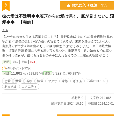
7
お気に入り追加
353
彼の愛は不透明◆◆若頭からの愛は深く、底が見えない…沼
愛◆◆ 【完結】
まぁ
【1分先の未来を生きる言葉を口にしろ】 天野玖未(あまのくみ)飲食店勤務 玖の
字が表す‘黒色の美しい石’の通りの容姿ではあるが、未来を見据えてはいない。
言葉足らずで少々諦め癖のある23歳 須藤悠仁(すどうゆうじん) 東日本最大極
道 須藤組若頭 暗闇にも光る黒い宝を見つけ、垂涎三尺…狙い始める 心に深い
傷を持つ彼女が、信じられるものを手に入れるまでの……波乱の軌跡 そこには
彼の底なしの愛があった… 作中の人名団体名等、全て架空のフィクションです
恋愛
完結
長編
R15
また本作は違法行為等を推奨するものではありません
24h.ポイント
92pt
11,801
5,327
位 / 228,894件
位 / 66,387件
小説
恋愛
恋愛
溺愛
若頭
極道
ヤクザ
家族
ざまぁ
不遇ヒロイン
あまあま
エタニティ
感想数 0
文字数 214,865
最終更新日 2024.10.10
登録日 2024.10.01