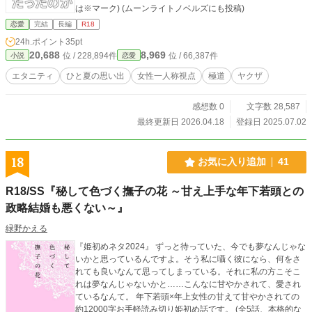
は※マーク) (ムーンライトノベルズにも投稿)
恋愛
完結
長編
R18
24h.ポイント
35pt
20,688
8,969
位 / 228,894件
位 / 66,387件
小説
恋愛
エタニティ
ひと夏の思い出
女性一人称視点
極道
ヤクザ
感想数 0
文字数 28,587
最終更新日 2026.04.18
登録日 2025.07.02
18
お気に入り追加
41
R18/SS『秘して色づく撫子の花 ～甘え上手な年下若頭との
政略結婚も悪くない～』
緑野かえる
『姫初めネタ2024』 ずっと待っていた、今でも夢なんじゃな
いかと思っているんですよ。そう私に囁く彼になら、何をさ
れても良いなんて思ってしまっている。それに私の方こそこ
れは夢なんじゃないかと……こんなに甘やかされて、愛され
ているなんて。 年下若頭×年上女性の甘えて甘やかされての
約12000字お手軽読み切り姫初め話です。 (全5話、本格的な