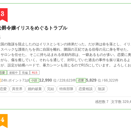
3
公爵令嬢イリスをめぐるトラブル
羊
大国の陰謀を阻止したのはイリスとシモンの姉弟だった。だが弟は命を落とし、イリ
スペックな護衛たちを供に自国を離れ、隣国の王妃である伯母の元に身を寄せた。 ひっそり暮らすイリスに、伯母は恋愛相談を
うサロンを任せた。 そこに持ち込まれる依頼内容は、一癖あるものが多い。恋愛に
がら、傷を癒していく。それらを通して、封印していた過去の事件を振り返れるようになっていく。 相談
恋愛
連載中
長編
R15
12,990
5,829
24h.ポイント
71pt
位 / 228,623件
位 / 66,322件
小説
恋愛
恋愛
異世界
婚約破棄
完結
特殊部隊
恋愛相談
陰謀
感想数 7
文字数 329,
4