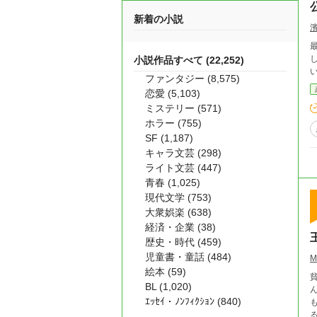
新着の小説
小説作品すべて (22,252)
ファンタジー (8,575)
恋愛 (5,103)
ミステリー (571)
ホラー (755)
SF (1,187)
キャラ文芸 (298)
ライト文芸 (447)
青春 (1,025)
現代文学 (753)
大衆娯楽 (638)
経済・企業 (38)
歴史・時代 (459)
児童書・童話 (484)
M
絵本 (59)
BL (1,020)
ｴｯｾｲ・ﾉﾝﾌｨｸｼｮﾝ (840)
る