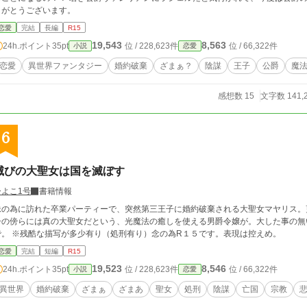
りがとうございます。
恋愛
完結
長編
R15
19,543
8,563
24h.ポイント
35pt
位 / 228,623件
位 / 66,322件
小説
恋愛
恋愛
異世界ファンタジー
婚約破棄
ざまぁ？
陰謀
王子
公爵
魔
感想数 15
文字数 141,
6
滅びの大聖女は国を滅ぼす
ひよこ1号
書籍情報
妹の為に訪れた卒業パーティーで、突然第三王子に婚約破棄される大聖女マヤリス。
子の傍らには真の大聖女だという、光魔法の癒しを使える男爵令嬢が。大した事の無
で。 ※残酷な描写が多少有り（処刑有り）念の為R１５です。表現は控えめ。
恋愛
完結
短編
R15
19,523
8,546
24h.ポイント
35pt
位 / 228,623件
位 / 66,322件
小説
恋愛
異世界
婚約破棄
ざまぁ
ざまあ
聖女
処刑
陰謀
亡国
宗教