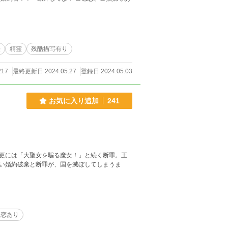
法
精霊
残酷描写有り
217
最終更新日 2024.05.27
登録日 2024.05.03
お気に入り追加
241
更には「大聖女を騙る魔女！」と続く断罪。王
い婚約破棄と断罪が、国を滅ぼしてしまうま
悲恋あり