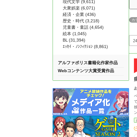
現代文学 (9,611)
大衆娯楽 (6,071)
経済・企業 (436)
カ
歴史・時代 (3,218)
児童書・童話 (4,654)
絵本 (1,045)
BL (31,394)
ｴｯｾｲ・ﾉﾝﾌｨｸｼｮﾝ (8,861)
アルファポリス書籍化作家作品
Webコンテンツ大賞受賞作品
捨て身の行