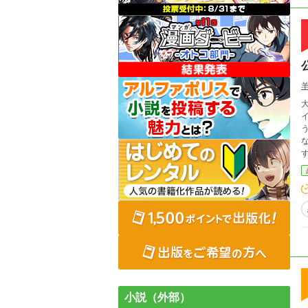
イ
な
小説（外部）