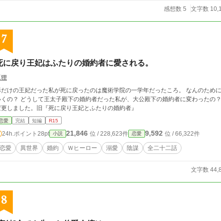
感想数 5
文字数 10,
7
死に戻り王妃はふたりの婚約者に愛される。
豆狸
形だけの王妃だった私が死に戻ったのは魔術学院の一学年だったころ。 なんのため
くの？ どうして王太子殿下の婚約者だった私が、大公殿下の婚約者に変わったの？ なろう様でも公開中です。 ・１／２１タイト
変更しました。旧『死に戻り王妃とふたりの婚約者』
恋愛
完結
短編
R15
21,846
9,592
24h.ポイント
28pt
位 / 228,623件
位 / 66,322件
小説
恋愛
恋愛
異世界
婚約
Ｗヒーロー
溺愛
陰謀
全二十二話
文字数 44,
8