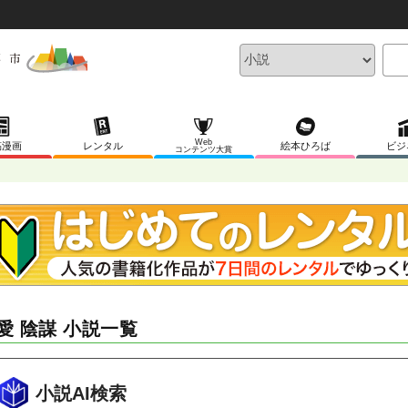
Web
稿漫画
レンタル
絵本ひろば
ビジ
コンテンツ大賞
愛 陰謀 小説一覧
小説AI検索