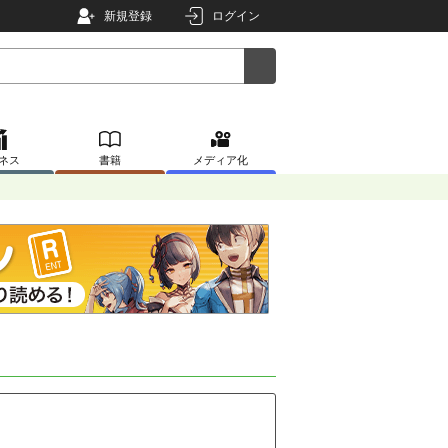
新規登録
ログイン
ネス
書籍
メディア化