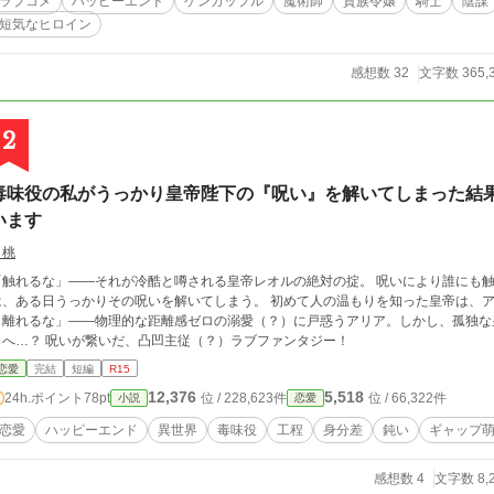
ラブコメ
ハッピーエンド
ケンカップル
魔術師
貴族令嬢
騎士
陰謀
短気なヒロイン
感想数 32
文字数 365,
2
毒味役の私がうっかり皇帝陛下の『呪い』を解いてしまった結
います
白桃
「触れるな」――それが冷酷と噂される皇帝レオルの絶対の掟。 呪いにより誰にも
は、ある日うっかりその呪いを解いてしまう。 初めて人の温もりを知った皇帝は、ア
ら離れるな」――物理的な距離感ゼロの溺愛（？）に戸惑うアリア。しかし、孤独な
向へ…？ 呪いが繋いだ、凸凹主従（？）ラブファンタジー！
恋愛
完結
短編
R15
12,376
5,518
24h.ポイント
78pt
位 / 228,623件
位 / 66,322件
小説
恋愛
恋愛
ハッピーエンド
異世界
毒味役
工程
身分差
鈍い
ギャップ
感想数 4
文字数 8,