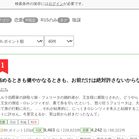
検索条件の保存には
ログイン
が必要です。
恋愛
R15のみ
陰謀
テゴリ
R指定
タグ
1
病めるときも健やかなるときも、お前だけは絶対許さないから
あだち
ペルラ伯爵家の跡取り娘・フェリータの婚約者が、王女様に横取りされた。どうやら
て王女の側近・ロレンツィオが、裏で糸を引いたという。 怒り狂うフェリータは、
動に出た。 ……それが結果的に、にっくきロレンツィオ本人と結婚することに結びつくとも知らず。 ＊＊＊ 『……いやホ
ントに許せん。今更言えるか、実は前から好きだったなんて』
恋愛
完結
長編
R15
9,463
4,242
24h.ポイント
120pt
位 / 228,623件
位 / 66,322件
小説
恋愛