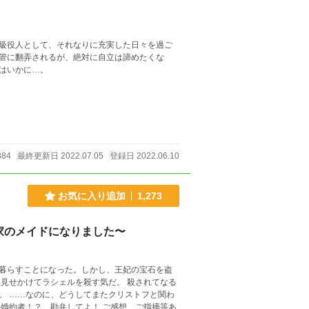
級役人として、それなりに充実した日々を過ご
管に翻弄されるが、絶対に自立は諦めたくな
はいかに…。
384
最終更新日 2022.07.05
登録日 2022.06.10
お気に入り追加
1,273
家のメイドになりました〜
暮らすことになった。しかし、王妃の宝石を盗
見せかけてラシェルを殺す気だ。 殺されてなる
。 ……なのに、どうしてまたクリストフと関わ
弁してよ！ ご感想、ご指摘等あ