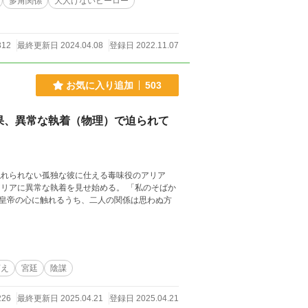
多角関係
大人げないヒーロー
312
最終更新日 2024.04.08
登録日 2022.11.07
お気に入り追加
503
果、異常な執着（物理）で迫られて
触れられない孤独な彼に仕える毒味役のアリア
リアに異常な執着を見せ始める。 「私のそばか
皇帝の心に触れるうち、二人の関係は思わぬ方
萌え
宮廷
陰謀
226
最終更新日 2025.04.21
登録日 2025.04.21