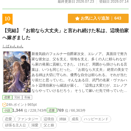
最終更新日 2026.07.23
登録日 2026.07.14
み」と思えるものへ変わっていく。 謝罪もなしに元通りですか？ もう心は冷め
きっております。 これは、元王太子へ何度もきっちり引導を渡した公爵令嬢
が、自分の居場所と未来と婚約者を、自らの意思で選び直す物語。 ※元王太子
10
お気に入り追加
643
ざまぁ複数あり ※王太子位剥奪／夜会で再自爆／番外編で最終処分 ※本編・番
外編・本編補完編まで全話完結済み ※ハッピーエンド
【完結】「お前なら大丈夫」と言われ続けた私は、辺境伯家
へ嫁ぎました
しばゎんゎん
新進気鋭のフェルナー伯爵家次女、エレノア。 真面目で努力
家な彼女は、父を支え、領地を支え、多くの人に頼られなが
ら家の発展に貢献してきた。 けれど、周囲から掛けられる言
葉は、いつも同じだった。 「お前なら大丈夫」 絶世の美女で
ある姉は大切に守られ、優秀な自分は頼られる。 それが当た
り前だと思っていた。 そんなある日、武門の名家・ヴァルハ
ルト辺境伯家から縁談が届く。 「辺境は大変だが、エレノア
ならやっていけるだろう」 そうして嫁いだ先で待っていたの
は、軍事に強く商業に弱い辺境伯領だった。 持ち前の知識と
恋愛
完結
長編
努力で領地を支え、人を支え、少しずつ豊かになっていく辺
24h.ポイント
965pt
境伯領。 そして、成果だけではなく、努力する姿そのものを
1,344
769
位 / 228,743件
位 / 66,363件
小説
恋愛
見てくれる辺境伯カイルとの出会い。 一方、エレノアを失っ
た実家では、誰も気付いていなかった本当の支えの大きさ
恋愛
ファンタジー
辺境伯
姉妹
成長
ハッピーエンド
が、少しずつ明らかになっていく。 これは、「お前なら大丈
頑張る主人公
溺愛
父と娘
夫」と言われ続けた女性が、誰かと支え合うことを知り、そ