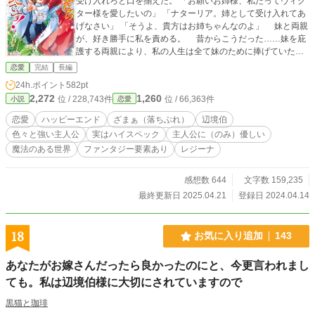
受け入れろと口を揃えた。 「お願いお姉様、私だってヴィク
ター様を愛したいの」 「ナターリア。姉として受け入れてあ
げなさい」 「そうよ、貴方はお姉ちゃんなのよ」 妹と両親
が、好き勝手に私を責める。 昔からこうだった……妹を庇
護する両親により、私の人生は全て妹のために捧げていた。
まるで、妹の召使のような半生だった。 ようやくヴィク
恋愛
完結
長編
ターと結婚して、解放されたと思っていたのに。 彼を愛し
24h.ポイント
582pt
て、支え続けてきたのに…… 「ナターリア。これからは妹と
2,272
1,260
位 / 228,743件
位 / 66,363件
小説
恋愛
一緒に幸せになろう」 夫である貴方が私を裏切っておきな
がら、そんな言葉を吐くのなら。 もう、いいです。 「それ
恋愛
ハッピーエンド
ざまぁ（落ちぶれ）
辺境伯
なら、私が出て行きます」 …… 「「「……え？」」」
色々と強い主人公
実はハイスペック
主人公に（のみ）優しい
予想をしていなかったのか、皆が固まっている。 でも、も
魔法のある世界
ファンタジー要素あり
レジーナ
う私の考えは変わらない。 撤回はしない、決意は固めた。
私はここから逃げ出して、自由を得てみせる。 だから皆
さん、もう関わらないでくださいね。 ◇◇◇◇◇◇
感想数 644
文字数 159,235
設定はゆるめです。 読んでくださると嬉しいです。
最終更新日 2025.04.21
登録日 2024.04.14
18
お気に入り追加
143
あなたがお嫁さんだったら良かったのにと、今更言われまし
ても。私は辺境伯様に大切にされていますので
黒猫と珈琲