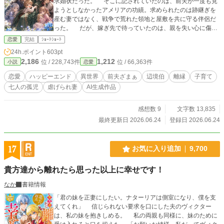
求婚状だった。 そこに記されていたのは、前夫が一度も見
ようとしなかったアメリアの功績。求められたのは跡継ぎを
産む妻ではなく、戦争で荒れた領地と屋敷を共に守る伴侶だ
った。 だが、嫁ぎ先で待っていたのは、親を失い心に傷を
抱えた七人の孤児たち。 反発する少年、言葉を閉ざした幼
恋愛
完結
ｼｮｰﾄｼｮｰﾄ
子、飢えを恐れる少女。アメリアは叱るのではなく、一人ず
24h.ポイント
603pt
つ寄り添っていく。 やがて子どもたちは彼女を「かあさ
2,186
1,212
位 / 228,743件
位 / 66,363件
小説
恋愛
ま」と呼び始める。 そんな幸せを取り戻しかけたある日、
彼女を捨てた前夫が再び現れて――。
恋愛
ハッピーエンド
異世界
前夫ざまぁ
辺境伯
離縁
子育て
七人の孤児
虐げられ妻
AI生成作品
感想数 9
文字数 13,835
最終更新日 2026.06.24
登録日 2026.06.24
17
お気に入り追加
9,700
貴方達から離れたら思った以上に幸せです！
なか
書籍情報
「君の妹を正妻にしたい。ナターリアは側室になり、僕を支
えてくれ」 信じられない要求を口にした夫のヴィクター
は、私の妹を抱きしめる。 私の両親も同様に、妹のために