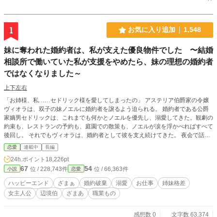
1
お気に入り追加
1,548
妹に奪われた婚約者は、私が支えた優良物件でした 〜結婚
相談所で働いていた私が支援をやめたら、妹の理想の婚約者
ではなくなりました～
上下左右
「お姉様、私……セドリック様を愛してしまったの」 アステリア伯爵家の令嬢
ヴィオラは、双子の妹ノエルに婚約者を譲るよう迫られる。 婚約者である公爵
家嫡男セドリックは、これまでも何かとノエルを優先し、溺愛してきた。観劇の
約束も、レストランの予約も、庭園での散策も、ノエルが涙を浮かべればすべて
後回し。 それでもヴィオラは、婚約者として彼を支え続けてきた。 夜会で話す
話題、贈答品の選定、食事の手配、さらにはノエルが喜ぶ花や菓子まで。 セド
恋愛
連載中
長編
リックが社交界で「気配りのできる優良な公爵家嫡男」と評されていたのは、す
24h.ポイント
18,226pt
べてヴィオラの支援があったからだった。 そんな、ヴィオラには前世の記憶が
67
54
位 / 228,743件
位 / 66,363件
小説
恋愛
あった。 日本で結婚相談所のカウンセラーとして働き、数多くの縁談を見てき
た彼女には分かっていた。 婚約者より別の女性を優先する男。 相手の我慢を当
ハッピーエンド
ざまぁ
婚約破棄
溺愛
お仕事
姉妹格差
然だと思う男。 自分を支えてくれる人の価値に気づけない男。 この縁談は、す
女主人公
辺境伯
ざまあ
職業もの
でに破綻していると察した彼女は婚約解消を受け入れた ただし同時に、宣言し
た。 「婚約者としての支援も本日もって終了いたします」 ヴィオラの支援がな
くなった途端、セドリックの評判は崩れ始める。 選ぶ店は外れ、贈り物は好み
感想数 0
文字数 63,374