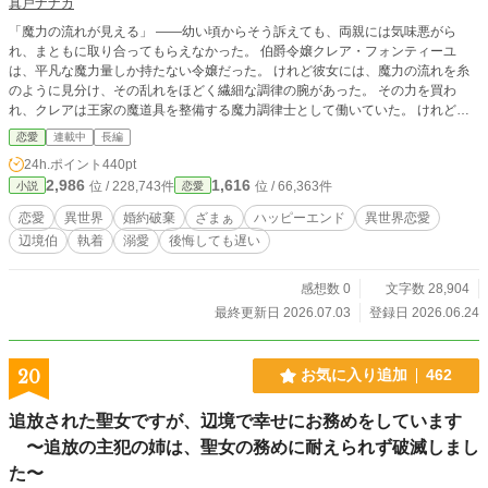
真戸ナナカ
「魔力の流れが見える」 ――幼い頃からそう訴えても、両親には気味悪がら
れ、まともに取り合ってもらえなかった。 伯爵令嬢クレア・フォンティーユ
は、平凡な魔力量しか持たない令嬢だった。 けれど彼女には、魔力の流れを糸
のように見分け、その乱れをほどく繊細な調律の腕があった。 その力を買わ
れ、クレアは王家の魔道具を整備する魔力調律士として働いていた。 けれど婚
約者の王太子アルベールは、婚約発表の直前になって「可愛げがない」と一方的
恋愛
連載中
長編
にクレアを切り捨て、男爵令嬢マリーベルを正式な婚約者に選んでしまう。 婚
24h.ポイント
440pt
約破棄されたクレアは、王命により北方の辺境伯領へ追いやられることに。 実
2,986
1,616
位 / 228,743件
位 / 66,363件
小説
恋愛
家にも見放され、一人きりで向かったノルトハーゲン領で、彼女は人を寄せつけ
ないと恐れられる「氷の辺境伯」アシュレイ・ノルトハーゲンと出会う。 誰に
恋愛
異世界
婚約破棄
ざまぁ
ハッピーエンド
異世界恋愛
も理解されなかったクレアの力は、強大すぎる魔力に苦しむアシュレイにとっ
辺境伯
執着
溺愛
後悔しても遅い
て、唯一の救いだった。 冷徹と恐れられた辺境伯は、次第にクレアに惹かれ、
手放せなくなっていく。 一方その頃、クレアを失った王宮では、彼女が整えて
いた魔道具が少しずつ不調を起こし始めていて――。 王家の魔道具が動かな
感想数 0
文字数 28,904
い？ もう私には関係ありません。
最終更新日 2026.07.03
登録日 2026.06.24
20
お気に入り追加
462
追放された聖女ですが、辺境で幸せにお務めをしています
〜追放の主犯の姉は、聖女の務めに耐えられず破滅しまし
た〜