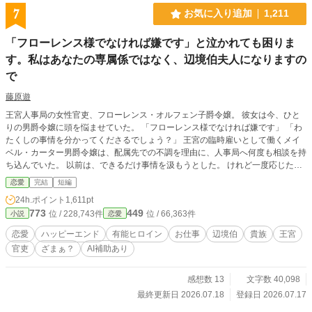
7
お気に入り追加
1,211
「フローレンス様でなければ嫌です」と泣かれても困りま
す。私はあなたの専属係ではなく、辺境伯夫人になりますの
で
藤原遊
王宮人事局の女性官吏、フローレンス・オルフェン子爵令嬢。 彼女は今、ひと
りの男爵令嬢に頭を悩ませていた。 「フローレンス様でなければ嫌です」 「わ
たくしの事情を分かってくださるでしょう？」 王宮の臨時雇いとして働くメイ
ベル・カーター男爵令嬢は、配属先での不調を理由に、人事局へ何度も相談を持
ち込んでいた。 以前は、できるだけ事情を汲もうとした。 けれど一度応じた善
意は、次の要求に変わった。 だからフローレンスは決めている。 泣かれても、
恋愛
完結
短編
縋られても、職務の線は越えないと。 そんな彼女の対応を、偶然目にした男が
24h.ポイント
1,611pt
いた。 国境軍を預かる高位貴族、アルバート・ヴァルクレスト辺境伯。 美貌と
773
449
位 / 228,743件
位 / 66,363件
小説
恋愛
軍権を持ちながら、紹介もない令嬢には視線すら向けない冷徹な男。 その彼
が、淡々と職務を果たすフローレンスには、なぜか興味を示してきて――。 王
恋愛
ハッピーエンド
有能ヒロイン
お仕事
辺境伯
貴族
王宮
宮人事局から始まる、線引き上手な子爵令嬢と冷徹辺境伯の恋のお話。
官吏
ざまぁ？
AI補助あり
感想数 13
文字数 40,098
最終更新日 2026.07.18
登録日 2026.07.17