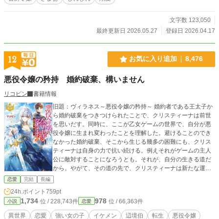
文字数 123,050
最終更新日 2026.05.27
登録日 2026.04.17
12
お気に入り追加
8,476
悪役令嬢の矜持 婚約破棄、構いません
リコピン
書籍情報
旧題：ヴィラネス～悪役令嬢の矜持～ 婚約者である王太子か
ら婚約破棄をつきつけられたことで、クリスティーナは前世
を思いだす。同時に、ここが乙女ゲームの世界で、自分が悪
役令嬢に生まれ変わったことを理解した。避けることのでき
なかった婚約破棄、そこから生じる幾多の困難にも、クリス
ティーナは自身の力で抗い続ける。例えそれがゲームの主人
公に敵対することになろうとも。それが、自分の生きる道だ
から。やがて、その道の先で、クリスティーナは新たな運命
と出会う。 ※感想ありがとうございます！お返事ができてい
恋愛
完結
長編
ません、ごめんなさい。 ※「他の方の感想」に触れている感
24h.ポイント
759pt
想は非公開にさせて頂いてます。
1,734
978
位 / 228,743件
位 / 66,363件
小説
恋愛
異世界
恋愛
強い女の子
イケメン
辺境伯
転生
悪役令嬢