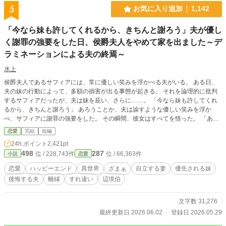
5
お気に入り追加
1,142
「今なら妹も許してくれるから、きちんと謝ろう」夫が優し
く謝罪の強要をした日、侯爵夫人をやめて家を出ました～デ
ラミネーションによる夫の終焉～
水上
侯爵夫人であるサフィアには、常に優しい笑みを浮かべる夫がいる。 ある日、
夫の妹の行動によって、多額の損害が出る事態が起きる。 それを論理的に批判
するサフィアだったが、夫は妹を庇い、さらに……。 「今なら妹も許してくれ
るから、きちんと謝ろう」 あろうことか、夫は諭すような優しい笑みを浮か
べ、サフィアに謝罪の強要をした。 その瞬間、彼女はすべてを悟った。 「あな
たのその優しさや気遣いは、私にとっては劇薬でしかありません」 その日、サ
恋愛
完結
短編
フィアは侯爵夫人をやめて家を出た。 さらにその後、あることがきっかけで、
24h.ポイント
2,421pt
夫の笑顔の仮面が剥がれ落ち始め……。
498
287
位 / 228,743件
位 / 66,363件
小説
恋愛
恋愛
ハッピーエンド
異世界
ざまぁ
自立する妻
優先される妹
後悔する夫
離縁
すれ違い
辺境伯
文字数 31,276
最終更新日 2026.06.02
登録日 2026.05.29