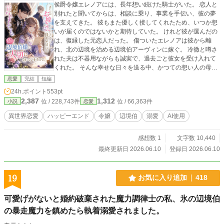
侯爵令嬢エレノアには、長年想い続けた騎士がいた。 恋人と
別れたと聞いてからは、相談に乗り、事業を手伝い、彼の夢
を支えてきた。 彼もまた優しく接してくれたため、いつか想
いが届くのではないかと期待していた。 けれど彼が選んだの
は、復縁した元恋人だった。 傷ついたエレノアは彼から離
れ、北の辺境を治める辺境伯アーヴィンに嫁ぐ。 冷徹と噂さ
れた夫は不器用ながらも誠実で、過去ごと彼女を受け入れて
くれた。 そんな幸せな日々を送る中、かつての想い人の母か
ら手紙が届く。 『本当に、あなたがお嫁さんだったら良かっ
恋愛
完結
短編
たのに』 ――今更ですか？ 私はもう、辺境伯様に大切にされ
24h.ポイント
553pt
ていますので。 選ばれなかった令嬢が、本当に自分を大切に
2,387
1,312
位 / 228,743件
位 / 66,363件
小説
恋愛
してくれる人と幸せになる異世界恋愛。
異世界恋愛
ハッピーエンド
令嬢
辺境伯
溺愛
AI使用
感想数 1
文字数 10,440
最終更新日 2026.06.10
登録日 2026.06.10
19
お気に入り追加
418
可愛げがないと婚約破棄された魔力調律士の私、氷の辺境伯
の暴走魔力を鎮めたら執着溺愛されました。