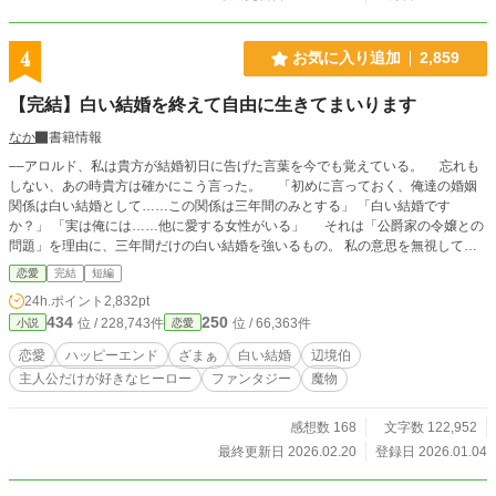
4
お気に入り追加
2,859
【完結】白い結婚を終えて自由に生きてまいります
なか
書籍情報
––アロルド、私は貴方が結婚初日に告げた言葉を今でも覚えている。 忘れも
しない、あの時貴方は確かにこう言った。 「初めに言っておく、俺達の婚姻
関係は白い結婚として……この関係は三年間のみとする」 「白い結婚です
か？」 「実は俺には……他に愛する女性がいる」 それは「公爵家の令嬢との
問題」を理由に、三年間だけの白い結婚を強いるもの。 私の意思を無視して三
家が取り決めたものであったが、私は冷静に合意を決めた ――それは自由を得
恋愛
完結
短編
るため、そして『私自身の秘密を隠すため』の計算でもあった。 ところが、三
24h.ポイント
2,832pt
年の終わりが近づいたとき、アロルドは突然告白する。「この三年間で君しか見
434
250
位 / 228,743件
位 / 66,363件
小説
恋愛
えなくなった。白い結婚の約束をなかったことにしてくれ」と。 「セシーリ
ア、頼む……どうか、どうか白い結婚の合意を無かった事にしてくれ」 アロル
恋愛
ハッピーエンド
ざまぁ
白い結婚
辺境伯
ド、貴方は何を言い出すの？ なにを言っているか、分かっているの？ 「俺には
主人公だけが好きなヒーロー
ファンタジー
魔物
君しかいないと、この三年間で分かったんだ」 私の答えは決まっていた。 受け
入れられるはずがない。 自由のため、私の秘密を守るため、貴方の戯言に付
き合う気はなかった。 ◇◇◇ 設定はゆるめです。 とても強い主人公が自
感想数 168
文字数 122,952
由に暮らすお話となります。 もしよろしければ、読んでくださると嬉しいで
最終更新日 2026.02.20
登録日 2026.01.04
す！