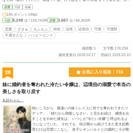
れた系譜《家護りの聖女》だったのだ。 彼女が館も井戸も畑も整えるたび、辺
恋愛
完結
短編
境の暮らしはよみがえり、冷徹と噂の辺境伯アシュレイはなぜか彼女を手放そう
24h.ポイント
149pt
としない。 一方、リナを追放した大神殿では奇跡が崩れ始め、彼女の力を奪っ
8,249
3,667
位 / 228,743件
位 / 66,363件
小説
恋愛
ていた不正まで明らかになっていき――。 これは、居場所を持てなかった少女
が、誰かの帰る家を守ることで、自分の帰る場所も手に入れる、追放ざまぁ×溺
恋愛
ざまぁ
もふもふ
領地
辺境
辺境伯
守護
守護獣
愛×領地再生ファンタジー。
不遇主人公
ハッピーエンド
感想数 3
文字数 178,259
最終更新日 2026.03.27
登録日 2026.03.10
28
お気に入り追加
716
妹に婚約者を奪われた冷たい令嬢は、辺境伯の溺愛で本当の
美しさを取り戻す
丸顔ちゃん。
幼いころから、腹違いの妹ミレイユに何でも奪われてきたリ
ディア。 「姉だから我慢しなさい」と言われ続け、感情を出
すことをやめた彼女は、 いつしか“冷たい令嬢”と呼ばれるよ
うになっていた。 それでも、幼少期から続けてきた皇太妃教
育だけは完璧にこなし、 皇子レオンハルトとの婚約こそが唯