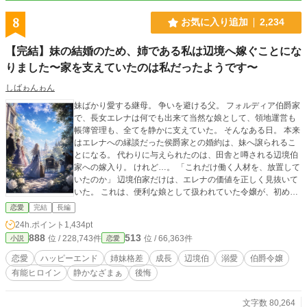
8
お気に入り追加
2,234
【完結】妹の結婚のため、姉である私は辺境へ嫁ぐことにな
りました〜家を支えていたのは私だったようです〜
しばゎんゎん
妹ばかり愛する継母。 争いを避ける父。 フォルディア伯爵家
で、長女エレナは何でも出来て当然な娘として、領地運営も
帳簿管理も、全てを静かに支えていた。 そんなある日。 本来
はエレナへの縁談だった侯爵家との婚約は、妹へ譲られるこ
とになる。 代わりに与えられたのは、田舎と噂される辺境伯
家への嫁入り。 けれど…。 「これだけ働く人材を、放置して
いたのか」 辺境伯家だけは、エレナの価値を正しく見抜いて
いた。 これは、便利な娘として扱われていた令嬢が、初めて
あなたが必要だと言われるまでの物語。
恋愛
完結
長編
24h.ポイント
1,434pt
888
513
位 / 228,743件
位 / 66,363件
小説
恋愛
恋愛
ハッピーエンド
姉妹格差
成長
辺境伯
溺愛
伯爵令嬢
有能ヒロイン
静かなざまぁ
後悔
文字数 80,264