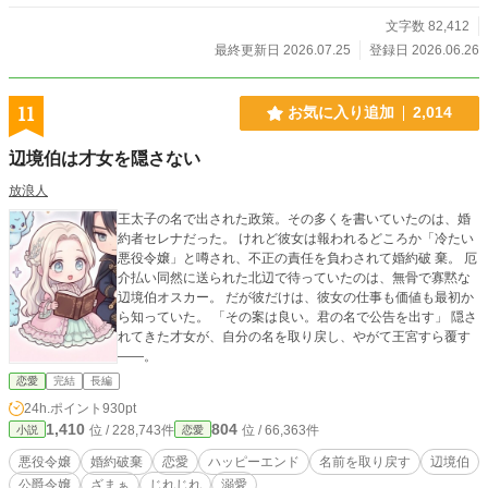
の優しさを未来へつないでいく物語。
文字数 82,412
最終更新日 2026.07.25
登録日 2026.06.26
11
お気に入り追加
2,014
辺境伯は才女を隠さない
放浪人
王太子の名で出された政策。その多くを書いていたのは、婚
約者セレナだった。 けれど彼女は報われるどころか「冷たい
悪役令嬢」と噂され、不正の責任を負わされて婚約破 棄。 厄
介払い同然に送られた北辺で待っていたのは、無骨で寡黙な
辺境伯オスカー。 だが彼だけは、彼女の仕事も価値も最初か
ら知っていた。 「その案は良い。君の名で公告を出す」 隠さ
れてきた才女が、自分の名を取り戻し、やがて王宮すら覆す
――。
恋愛
完結
長編
24h.ポイント
930pt
1,410
804
位 / 228,743件
位 / 66,363件
小説
恋愛
悪役令嬢
婚約破棄
恋愛
ハッピーエンド
名前を取り戻す
辺境伯
公爵令嬢
ざまぁ
じれじれ
溺愛