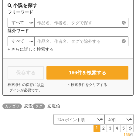
小説を探す
フリーワード
除外ワード
+ さらに詳しく検索する
保存する
166
件を検索する
検索条件の保存には
ロ
× 検索条件をクリアする
グイン
が必要です。
恋愛
辺境伯
カテゴリ
タグ
1
2
3
4
5
166
件