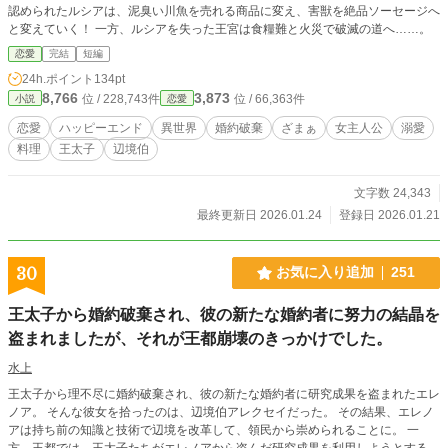
認められたルシアは、泥臭い川魚を売れる商品に変え、害獣を絶品ソーセージへ
と変えていく！ 一方、ルシアを失った王宮は食糧難と火災で破滅の道へ……。
恋愛
完結
短編
24h.ポイント
134pt
8,766
3,873
位 / 228,743件
位 / 66,363件
小説
恋愛
恋愛
ハッピーエンド
異世界
婚約破棄
ざまぁ
女主人公
溺愛
料理
王太子
辺境伯
文字数 24,343
最終更新日 2026.01.24
登録日 2026.01.21
30
お気に入り追加
251
王太子から婚約破棄され、彼の新たな婚約者に努力の結晶を
盗まれましたが、それが王都崩壊のきっかけでした。
水上
王太子から理不尽に婚約破棄され、彼の新たな婚約者に研究成果を盗まれたエレ
ノア。 そんな彼女を拾ったのは、辺境伯アレクセイだった。 その結果、エレノ
アは持ち前の知識と技術で辺境を改革して、領民から崇められることに。 一
方、王都では、王太子たちがエレノアから盗んだ研究成果を利用しようとする