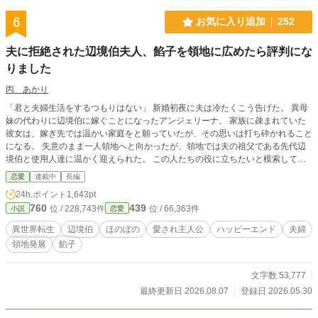
6
お気に入り追加
252
夫に拒絶された辺境伯夫人、餡子を領地に広めたら評判にな
りました
丙 あかり
「君と夫婦生活をするつもりはない」 新婚初夜に夫は冷たくこう告げた。 異母
妹の代わりに辺境伯に嫁ぐことになったアンジェリーナ。 家族に疎まれていた
彼女は、嫁ぎ先では温かい家庭をと願っていたが、その思いは打ち砕かれること
になる。 失意のまま一人領地へと向かったが、領地では夫の祖父である先代辺
境伯と使用人達に温かく迎えられた。 この人たちの役に立ちたいと模索してい
たある日、領内の異民族の村で「小豆」が育てられていると知る。 前世の記憶
恋愛
連載中
長編
を頼りに小豆を使って餡子を作ると、今までにない新しい甘味は、領民達の心を
24h.ポイント
1,643pt
掴んでいった。 やがてその評判は王国中にーー。 それをきっかけに、長年わだ
760
439
位 / 228,743件
位 / 66,363件
小説
恋愛
かまりのあった村との関係も変わり、冷たいと思っていた夫との距離も少しずつ
近づいていく。 しかし、その裏で隣国の皇帝が彼女の作るお菓子に目をつけて
異世界転生
辺境伯
ほのぼの
愛され主人公
ハッピーエンド
夫婦
いて･･････。 ＊ 『小説家になろう』様でも投稿しています。
領地発展
餡子
文字数 53,777
最終更新日 2026.08.07
登録日 2026.05.30