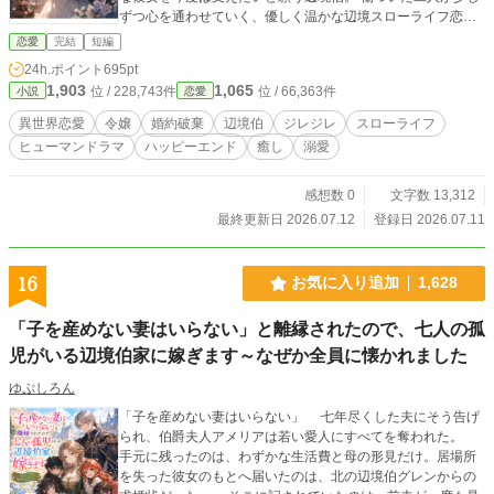
ずつ心を通わせていく、優しく温かな辺境スローライフ恋
愛。
恋愛
完結
短編
24h.ポイント
695pt
1,903
1,065
位 / 228,743件
位 / 66,363件
小説
恋愛
異世界恋愛
令嬢
婚約破棄
辺境伯
ジレジレ
スローライフ
ヒューマンドラマ
ハッピーエンド
癒し
溺愛
感想数 0
文字数 13,312
最終更新日 2026.07.12
登録日 2026.07.11
16
お気に入り追加
1,628
「子を産めない妻はいらない」と離縁されたので、七人の孤
児がいる辺境伯家に嫁ぎます～なぜか全員に懐かれました
ゆぷしろん
「子を産めない妻はいらない」 七年尽くした夫にそう告げ
られ、伯爵夫人アメリアは若い愛人にすべてを奪われた。
手元に残ったのは、わずかな生活費と母の形見だけ。居場所
を失った彼女のもとへ届いたのは、北の辺境伯グレンからの