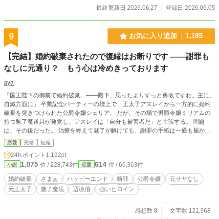
最終更新日 2026.06.27
登録日 2026.06.05
9
お気に入り追加
1,185
【完結】婚約破棄されたので復縁はお断りです ――謝罪も
なしに元通り？ もう心は冷めきっております
aya
「国王陛下の御前で婚約破棄。――殿下、思ったよりずっと勇敢ですわ。主に、
自滅方面に」 卒業記念パーティーの壇上で、王太子アスレイから一方的に婚約
破棄を突きつけられた公爵令嬢シェリア。 だが、その場で男爵令嬢ミリアムの
持つ魅了魔道具が発覚し、アスレイは「自分も被害者だ」と主張する。 問題
は、その後だった。 治療を終えて魅了が解けても、謝罪の手紙は一通も届かな
い。 それどころかアスレイは、当然のように「元通りでよいだろう」と復縁を
恋愛
完結
短編
求めてきた。 十年間、王太子妃候補として己を律し続け、傷つけられても、踏
24h.ポイント
1,192pt
みにじられても耐えてきたシェリアは、今度こそ自分の意思で未来を選ぶ。
1,075
614
位 / 228,743件
位 / 66,363件
小説
恋愛
「気安く触れないでくださいませ。心底からお断り申し上げます」 完璧な淑女
の微笑みを崩さず、内心では身勝手な元王太子へ切れ味鋭く突っ込むシェリア。
婚約破棄
ざまぁ
ハッピーエンド
断罪
公爵令嬢
元サヤなし
何度拒絶されても手を伸ばしてくるのなら、鉄の骨組みが入った扇で叩き落とす
元王太子
魅了魔法
辺境伯
強いヒロイン
までです。 謝罪も反省もできない元王太子には、王太子位の剥奪だけでは終わ
らない、相応の結末を。 一方、北の辺境で出会ったのは、豪快で大型犬のよう
にまっすぐな辺境伯ギルバート。 一緒に仕事をし、無茶をすれば叱り、お茶を
感想数 8
文字数 121,968
飲み、魔獣襲撃を乗り越えるうちに、彼と過ごす毎日は、少しずつ「明日が楽し