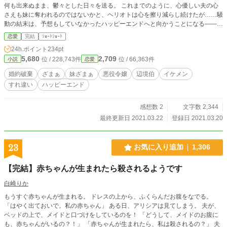
何も出来ぬまま、鬱々とした日々を送る。 これまでのように、心優しい夫の心
さえも妹に奪われるのではないかと、ヘリオトは心を擦り減らし続けたが……騒
動の結末は、予想もしていなかったハッピーエンドへと向かうことになる――！
その結末とは――？
恋愛
完結
ｼｮｰﾄｼｮｰﾄ
24h.ポイント
234pt
5,680
2,709
位 / 228,743件
位 / 66,363件
小説
恋愛
婚約破棄
ざまぁ
妹ざまぁ
悪役令嬢
辺境伯
イケメン
すれ違い
ハッピーエンド
感想数 2
文字数 2,344
最終更新日 2021.03.22
登録日 2021.03.20
23
お気に入り追加
1,306
【完結】赤ちゃんが生まれたら殺されるようです
白崎りか
もうすぐ赤ちゃんが生まれる。 ドレスの上から、ふくらんだお腹をなでる。
「はやく出ておいで。私の赤ちゃん」 ある日、アリシアは見てしまう。 夫が、
ベッドの上で、メイドと口づけをしているのを！ 「どうして、メイドのお腹に
も、赤ちゃんがいるの？！」 「赤ちゃんが生まれたら、私は殺されるの？」 夫