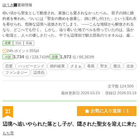
ゆうき
書籍情報
幼い頃から聖女として酷使され、家族にも愛されなかったベル。 双子の姉に婚
約者を奪われ、ついには「聖女の務めを放棄し、姉に押し付けた」という濡れ衣
を着せられ、危険な辺境へ追放されてしまう。 ――こんな地獄から解放される
なら、どこへでも行く。 しかし、辿り着いた地でベルを待っていたのは、温か
い歓迎と、人々の優しさだった。 中でも辺境伯で騎士団長のリオネルは、厳つ
い姿とは裏腹に穏やかで優しく、ベルを大切にしてくれた。 一方、王都では姉
恋愛
完結
長編
が聖女の務めに追い詰められ、次第に破綻していく。 さらに、リオネルの隠さ
24h.ポイント
355pt
れた秘密と、辺境を覆う瘴気の謎が、ベルの運命を大きく揺るがす――。 ☆全
3,734
1,973
位 / 228,743件
位 / 66,363件
小説
恋愛
四十六話。予約投稿済みです。タイトルを変えました。前タイトル『婚約破棄に
追放？ 謹んでお受けいたしますので、もう放っておいてください』☆
恋愛
ハッピーエンド
婚約破棄
ざまぁ
毒親
聖女
魔法
追放
ファンタジー
辺境伯
文字数 124,505
最終更新日 2026.03.23
登録日 2026.03.19
21
お気に入り追加
1
辺境へ追いやられた落とし子が、隠された聖女を迎えに来た
もち雪