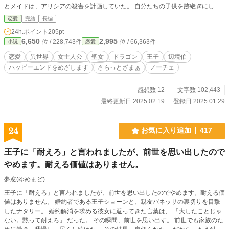
とメイドは、アリシアの殺害を計画していた。 自分たちの子供を跡継ぎにし
て、辺境伯家を乗っ取ろうとしているのだ。 ドラゴンの力で、前世の記憶を取
恋愛
完結
長編
り戻したアリシアは、自由を手に入れるために裁判で戦う。 ※1話と2話は短編
24h.ポイント
205pt
版と内容は同じですが、設定を少し変えています。
6,650
2,995
位 / 228,743件
位 / 66,363件
小説
恋愛
恋愛
異世界
女主人公
聖女
ドラゴン
王子
辺境伯
ハッピーエンドをめざします
さらっとざまぁ
ノーチェ
感想数 12
文字数 102,443
最終更新日 2025.02.19
登録日 2025.01.29
24
お気に入り追加
417
王子に「耐えろ」と言われましたが、前世を思い出したので
やめます。耐える価値はありません。
夢窓(ゆめまど)
王子に「耐えろ」と言われましたが、前世を思い出したのでやめます。耐える価
値はありません。 婚約者である王子ショーンと、親友バネッサの裏切りを目撃
したナタリー。 婚約解消を求める彼女に返ってきた言葉は、 「大したことじゃ
ない。黙って耐えろ」 だった。 その瞬間、前世を思い出す。 前世でも家族のた