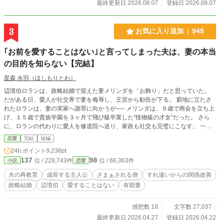
最終更新日 2026.08.07
登録日 2026.08.07
れた痛みを抱えながら、オリヴィアは自分で救援続行を決める。船員たちと物資
を積み戻し、翌朝、予定どおり出航すると宣言した。 それでもルーカスは、招
待客の前ならオリヴィアは逆らえないと考え、新婚旅行の出航式を強行する。
3
お気に入り追加
949
「錨を上げろ。出航だ！」 しかし、船員は誰一人動かなかった。 これは、自分
を財産として扱った元婚約者と愛人を直接船から降ろし、救援を成功させた海運
｢お前を愛することはない｣と言ってしまった夫は、妻の本当
令嬢が、船と信用、新しい定期航路、そして判断を尊重してくれる相手との未来
を自分の手で選び直す物語。 全6話・完結。直接ざまぁ、お仕事上の正当評価、
の目的を知らない【完結】
対等な関係から始まる異世界恋愛です。 婚約を解消するという申し出は、受け
星森 永羽（ほしもりとわ）
入れます。 ですが、この船をどう使うかまで、あなたに決めさせるつもりはあ
りません。
辺境伯ロランは、政略結婚で迎えた妻メリンダを「お飾り」だと思っていた。
だがある日、愛人が社交界で妻を侮辱し、王宮から勧告が下る。 窮地に立たさ
れたロランは、妻の実家へ謝罪に向かうが── メリンダは、９歳で商会を立ち上
げ、１５歳で貴族学園を３ヶ月で飛び級卒業した“怪物級の才女”だった。 さら
に、ロランの代わりに愛人を修道院へ送り、家政も社交も完璧にこなす。 一方
ロランは、妻の望む「コンドル」と「虎」を本当に捕まえて帰ってくるほど、妙
恋愛
完結
短編
な方向に頑張り始め── 気づけば、“お飾り”だと思っていた妻に、人生ごと振り
24h.ポイント
9,238pt
回されていた。 そんな中、パーティーで“アフェイリ窃盗団”が出現。 ロランは
137
98
位 / 228,743件
位 / 66,363件
小説
恋愛
初めて、妻を守るために剣を抜く。
夫の再教育
成長する主人公
ざまぁされる側
すれ違いからの関係改善
政略結婚
辺境伯
愛することはない
有能妻
感想数 18
文字数 27,037
最終更新日 2026.04.27
登録日 2026.04.22