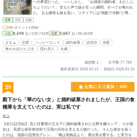
一の希望だった。 ――しかし。 「お姉様の婚約者、わたしに
ちょうだい？」 甘えた声で妹が言った瞬間、すべてが奪われ
た。 父も継母も妹を庇い、リディアには“残酷で冷酷”と噂さ
れる アーレンス辺境伯への嫁入りが命じられる。 絶望の中で
恋愛
完結
短編
向かった辺境地で、リディアを待っていたのは―― 噂とは真
24h.ポイント
149pt
逆の、優しく誠実で、誰よりも彼女を大切に扱う辺境伯だっ
8,249
3,667
位 / 228,743件
位 / 66,363件
小説
恋愛
た。 「ここでは我慢しなくていい。君の笑顔が見たい」 その
言葉に、凍りついていた心が少しずつ溶けていく。 本来の美
ざまぁ
恋愛
ハッピーエンド
婚約破棄
辺境伯
溺愛
しさと気品を取り戻したリディアは、 やがて社交界で誰もが
奪われ続けた人生
隠れ美人
令嬢
振り返るほどの存在へと変わっていく。 一方、皇太妃教育に
ついていけない妹の化けの皮は剥がれ、 皇子は後悔と嫉妬に
苛まれる。 「どうして、あの時リディアを選ばなかったの
感想数 1
文字数 77,788
か……」 だが、もう遅い。 リディアは、真実の愛を知ってし
最終更新日 2026.03.13
登録日 2026.03.10
まったのだから。 これは、奪われ続けた令嬢が、 正しい愛に
出会い、美しく咲き直す物語。
29
お気に入り追加
435
殿下から「華のない女」と婚約破棄されましたが、王国の食
糧庫を支えていたのは、実は私です
水上
【全11話完結】 見た目重視の王太子に婚約破棄された公爵令嬢ルシア。 だが彼
女は、高度な保存食技術で王国の兵站を支える人物だった。 そんな彼女を拾っ
たのは、強面の辺境伯グレン。 「俺は装飾品より、屋台骨を愛する」と実力を