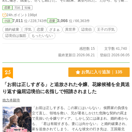
めに働き、我慢し、尽くし続けた。 その結果、裏切られた。 だから、もう耐え
ない。 婚約解消を決意したナタリーは、王妃エヴァンジェリンの紹介で辺境伯
恋愛
完結
短編
家へ向かう。 しかし、そこにいたのは、 「邪魔くさい」 が口癖の脳筋辺境伯ル
24h.ポイント
198pt
フラン。 彼のいい加減さに、やりがいを感じて、 辺境での、改革が始まる。
7,011
3,066
位 / 228,743件
位 / 66,363件
小説
恋愛
婚約破棄
浮気
恋愛
ざまぁ
異世界
辺境伯
王子の浮気
辺境伯は脳筋
もったいない
感想数 15
文字数 41,740
最終更新日 2026.06.21
登録日 2026.06.05
25
お気に入り追加
135
「お前は正しすぎる」と追放された令嬢、花嫁候補を全員送
り返す偏屈辺境伯に名指しで招請されました
他力本願寺
「お前は正しすぎる。この家にはいらない」 侯爵家の負債を
立て直し、領地を救い、兄が署名しかけた危険な契約の罠ま
で見抜いた令嬢リディア。 しかし父には疎まれ、婚約者から
も、 「君は有能すぎる。妻には向かない」 と婚約破棄され、
家を追放されてしまう。 そんな彼女の行き先は、王国最北