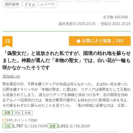
婚約破棄
ざまぁ
レジーナ
文字数 465,696
最終更新日 2025.10.24
登録日 2021.10.24
13
お気に入り追加
153
「偽聖女だ」と追放された私ですが、国境の枯れ地を蘇らせ
ました。神殿が選んだ「本物の聖女」では、白い花が一輪も
咲かなかったそうです
月白ゆいか
聖女選定の日、子爵令嬢リディアの水晶は光らなかった。 まばゆい光を放った
公爵令嬢クラリッサが「本物の聖女」に選ばれ、リディアは偽聖女として王都か
ら追放されてしまう。 誰もがリディアを偽物と決めつける中、北の国境を治め
るアルノー辺境伯だけは、彼女が断罪の最中にも枯れかけた祭壇花へ水を与え、
その葉をわずかに蘇らせたことを見ていた。 「私の領地に必要なのは、立派な
光ではない。枯れたものへ手を伸ばせる者だ」 アルノーから国境へ来ないかと
恋愛
完結
短編
誘われたリディアは、自分の力を確かめるため、その手を取る。 国境に広がっ
24h.ポイント
738pt
ていたのは、長年の瘴気で灰色に枯れた土地だった。 リディアは大きな奇跡に
1,787
1,011
位 / 228,743件
位 / 66,363件
小説
恋愛
頼らず、住民たちと石を拾い、水路を直し、一畝の土から再生を始める。やがて
その畝に一輪の白い花が咲き、花は丘を満たし、濁った水と土にも少しずつ命が