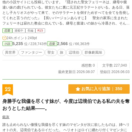
他の小説サイトにも投稿しています。 『隠された聖女フェリーネは、継母や腹
違い妹の虐げられている。彼女たちに裏に元王妃サラテートがいる。ある日、落
とし子カリオスがやって来て、そのサラテートを倒すためすべてを全てを告発し
てくれと言うのだった』 【長いバージョンあらすじ】 聖女の家系に生まれた
フェリーネは寂れた教会に住んでいる。継母と腹違いの妹から冷遇され、そんな
様子に父と教会は無関心。 ある日、そんな彼女は、継母を裏から操る元王妃
恋愛
連載中
長編
R15
のサラテートは呼び止められる。 「まあ、やっぱり……、貴女なのね。私には
24h.ポイント
249pt
相性がいいか、悪いか見ただけでわかるの。だから、貴女じゃないかと思った
5,235
2,566
位 / 228,743件
位 / 66,363件
小説
恋愛
わ。邪魔したわね。行っていいわ」王妃にとっては、主人公に取るに足らない存
在だった。 しかしフェリーネにとっては、彼女は怖い相手、何ごともなく胸を
異世界
ファンタジー
聖女
旅
辺境伯
群像劇風味
撫でおろすが――。 そんなフェリーエの前に、カークと言う人物が現れる。
実は彼は、侯爵令嬢と前王の間に生まれたのに、相手を毒殺する事もいとわな
感想数 0
文字数 227,040
い、権力を持った公爵イクリオン家の娘サラテートの存在が、彼を王位継承権の
ない存在へ落した。今では辺境の名前ばかりの辺境伯の地位にいるカリオスだっ
最終更新日 2026.08.07
登録日 2026.06.03
た。 そんな彼が、フェリーネに、公爵イクリオン家から嫁いできた継母の告
発から、元王妃の今の地位から引き下ろ そうと持ち掛けてきた。 そしてと
うとう決行の朝、 ――外の世界が見てみたい。 朝起きて、誰の事も、ミリ
22
お気に入り追加
350
アの事さえ考えず、知らない世界を見たい。 そう思った。 その後も、彼女は
悩みながら、新月の夜、小雨の降る中カリオスの前に立つのだった。
身勝手な我儘を尽くす妹が、今度は辺境伯である私の夫を奪
おうとした結果――。
銀灰
誰も止められない傲慢な我儘を尽くす妹のマゼンタが次に欲したものは、姉ヘリ
オトの夫、辺境伯であるロイだった。 ヘリオトはロイに纏わり付くマゼンタに