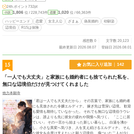
います
24h.ポイント
732pt
1,806
1,020
位 / 228,743件
位 / 66,363件
小説
恋愛
ハッピーエンド
恋愛
女主人公
ざまぁ
偽装婚約
幼馴染
辺境伯
R15は保険
感想数 0
文字数 20,123
最終更新日 2026.08.07
登録日 2026.08.01
15
お気に入り追加
142
「一人でも大丈夫」と家族にも婚約者にも捨てられた私を、
無口な辺境伯だけが見つけてくれました
他力本願寺
「君は一人でも大丈夫だから」 その言葉で、家族にも婚約者
にも見放された令嬢エルディナ。 嫁ぎ先は雪深い辺境。 歓迎
も愛情も期待していなかった。 それでも無口な辺境伯ラウレ
ンは、誰よりも先に彼女の疲れや我慢へ気づく。 「ここに居
ていい」 その一言から始まった新しい暮らし。 白湯を沸か
し、小さな異変へ気づき、人を支え続けるエルディナ。 そん
な彼女を今度は支えたいと願う辺境伯。 傷ついた二人が少し