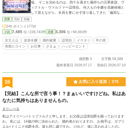
端。 そこを治めるのは、四十を過ぎた傷持ちの元軍参謀、ヴ
ィクトル・ヴァルツァー辺境伯。 何人もの令嬢を花嫁候補と
して迎えながら、全員を妻にせず送り返してきた「偏屈な
男」だった。 ところが、リディアの招請状にはこう記されて
恋愛
完結
短編
いた。 『招請者指定候補 リディア・グレイスフォード』 な
24h.ポイント
177pt
ぜか彼女だけが、辺境伯本人から名指しされていたのだ。 北
7,485
3,306
位 / 228,743件
位 / 66,363件
小説
恋愛
境へ着いたリディアを待っていたのは、甘い歓迎ではなかっ
た。 「道中の雪解け水はどうだった」 「東の村の煙突の数
女主人公
追放令嬢
婚約破棄
辺境伯
イケオジ
年の差
は？」 「護衛の馬の消耗は？」 顔も持参金も見ず、彼女の実
有能ヒロイン
お仕事
ざまぁ
ハッピーエンド
務能力だけを試したヴィクトルは、静かに告げる。 「なるほ
ど。君は飾りではないな」 生まれて初めて、自分の能力その
ものを認められた。 ――その直後。 「だが、君を妻にする気
感想数 0
文字数 58,388
はない」 では、なぜ私を名指ししたのですか？ やがてリディ
最終更新日 2026.07.17
登録日 2026.07.10
アは知る。 「送り返された花嫁候補」たちは没落していなか
った。 商会主。 補給隊長。 学校長。 彼女たちは捨てられた
のではない。 北境で実務を学び、資金と推薦状を与えられ、
26
お気に入り追加
275
自分の人生へ「送り出されて」いたのだ。 そしてヴィクトル
がリディアを呼んだ本当の理由は――。 『単なる救済対象に
【完結】こんな所で言う事！？まぁいいですけどね。私はあ
あらず。採用候補として招請』 追放された有能令嬢が、帳簿
なたに気持ちはありませんもの。
と現場を見る力で北境を救い、彼女を捨てた実家を見返して
いく。 一方、誰よりもリディアを尊重する偏屈辺境伯は、彼
まりぃべる
女を愛しているからこそ手放そうとして――。 必要だから残
るのではない。 救われた恩があるからでもない。 どこへでも
私はアイリーン=トゥブァルクと申します。お父様は辺境伯爵を賜っております
行ける私が、それでもあなたを選びます。 追放ざまぁ×有能
わ。 私には、14歳の時に決められた、婚約者がおりますの。 お相手は、ガブリ
ヒロイン×四十代イケオジ辺境伯。 不器用な年の差じれじれ
エル=ドミニク伯爵令息。彼も同じ歳ですわ。 けれど、彼に言われましたの。