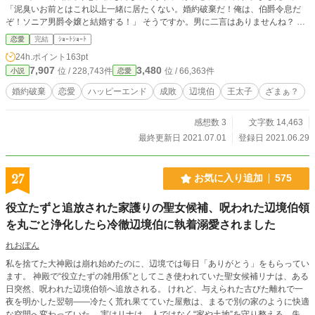
恋愛と、女性の自立を描くハッピーエンド。 全１６話完結の
「泥臭いお前とはこれ以上一緒に居たくない。婚約破棄だ！俺は、伯爵令息だ
中編。
ぞ！ソニア男爵令嬢と結婚する！」 そうですか。男に二言はありませんね？ 読
んでいただけたら嬉しいです。
恋愛
完結
ｼｮｰﾄｼｮｰﾄ
24h.ポイント
163pt
7,907
3,480
位 / 228,743件
位 / 66,363件
小説
恋愛
婚約破棄
恋愛
ハッピーエンド
成敗
辺境伯
王太子
ざまぁ？
感想数 3
文字数 14,463
最終更新日 2021.07.01
登録日 2021.06.29
27
お気に入り追加
575
役立たずと追放された家護りの聖女候補、呪われた辺境伯領
を丸ごと浄化したら冷徹辺境伯に執着溺愛されました
れおぽん
私を捨てた大神殿は崩れ始めたのに、辺境では毎日「ありがとう」をもらってい
ます。 神殿で“役立たずの雑用係”としてこき使われていた聖女候補リナは、ある
日突然、呪われた辺境伯領へ追放される。 けれど、与えられた古びた離れで一
夜を明かした翌朝――冷たく荒れ果てていた屋敷は、まるで別の家のように快適
な空間へ変わっていた。 実はリナは、人ではなく“家や土地”を守り整える、失わ