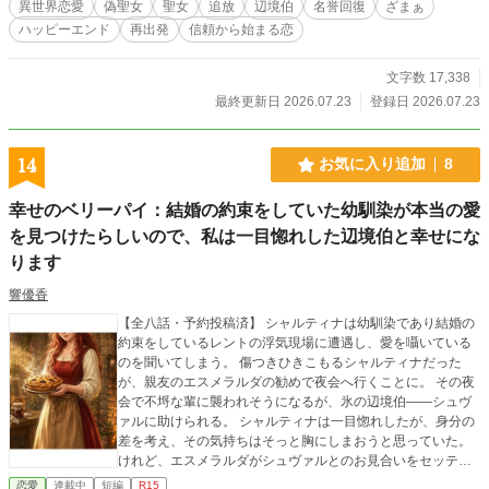
異世界恋愛
偽聖女
聖女
追放
辺境伯
名誉回復
ざまぁ
戻っていく。 だが神殿は、白い花を冒涜の証拠として処分するよう命じてく
ハッピーエンド
再出発
信頼から始まる恋
る。 一方、王都では神殿が選んだ「本物の聖女」が、予定されていた豊穣祈願
に臨んでいた。 強い光を放つクラリッサ。しかし、目の前の種は一つも芽吹か
ない。 国境を白い花で満たした偽聖女と、一輪も咲かせられない「本物」。誰
文字数 17,338
にでも分かる結果によって、神殿の誤った認定は覆っていく。 これは、偽物と
最終更新日 2026.07.23
登録日 2026.07.23
呼ばれた令嬢が、自分を結果が出る前から信じてくれた辺境伯と土地を蘇らせ、
名前と自分で選ぶ未来を取り戻す物語。
14
お気に入り追加
8
幸せのベリーパイ：結婚の約束をしていた幼馴染が本当の愛
を見つけたらしいので、私は一目惚れした辺境伯と幸せにな
ります
響優香
【全八話・予約投稿済】 シャルティナは幼馴染であり結婚の
約束をしているレントの浮気現場に遭遇し、愛を囁いている
のを聞いてしまう。 傷つきひきこもるシャルティナだった
が、親友のエスメラルダの勧めで夜会へ行くことに。 その夜
会で不埒な輩に襲われそうになるが、氷の辺境伯——シュヴ
ァルに助けられる。 シャルティナは一目惚れしたが、身分の
差を考え、その気持ちはそっと胸にしまおうと思っていた。
けれど、エスメラルダがシュヴァルとのお見合いをセッティ
ングしてくれて……。 毎日４時更新 他のサイトにも掲載して
恋愛
連載中
短編
R15