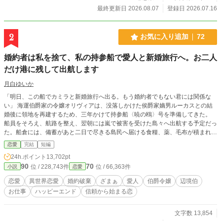
からずれ、夜会では場違いな服装で自慢話ばかり。やがてノエルも気づく。自分
最終更新日 2026.08.07
登録日 2026.07.16
が欲しかったのはセドリック本人ではなく、ヴィオラが作り上げていた理想の婚
約者だったのだと。 そんなヴィオラの前に現れたのは、以前彼女に縁談を申し
込んでいたグランヴィル辺境伯アレクシス。 彼は、かつてヴィオラが選んだ贈
2
お気に入り追加
72
り物の意味を見抜いていた。 「私は、あなたの観察眼と調整力が欲しい。どう
か、私の右腕になってほしい」 誰かを優良物件に見せるためではなく、自分自
婚約者は私を捨て、私の持参船で愛人と新婚旅行へ。お二人
身の力を認めてくれる人の隣へ。 婚約者を妹に奪われた令嬢が、前世の知識と
冷静な判断力で悪縁を断ち切り、本当に自分を評価してくれる辺境伯に選ばれ
だけ港に残して出航します
る、逆転ファンタジー ※小説家になろうでも連載中
月白ゆいか
「明日、この船でカミラと新婚旅行へ出る。もう婚約者でもない君には関係な
い」 海運伯爵家の令嬢オリヴィアは、没落しかけた侯爵家嫡男ルーカスとの結
婚後に領地を再建するため、三年かけて持参船〈暁の鴎〉号を準備してきた。
船員をそろえ、航路を整え、翌朝には嵐で被害を受けた島々へ出航する予定だっ
た。船倉には、備蓄があと二日で尽きる島民へ届ける食糧、薬、毛布が積まれて
いる。 ところが出航前日、港へ着いたオリヴィアが見たのは、船から降ろされ
恋愛
完結
短編
る救援物資と、代わりに積み込まれる衣装箱、酒樽、鏡台、長椅子だった。 船
24h.ポイント
13,702pt
上にはルーカスと、その愛人カミラがいる。 ルーカスはオリヴィアとの婚約を
90
70
位 / 228,743件
位 / 66,363件
小説
恋愛
一方的に解消し、カミラとの婚礼と新婚旅行、さらに自分の私的事業へ〈暁の
鴎〉号を使うと告げた。 「この毛布、少し獣臭いのですもの」 カミラも救援物
恋愛
異世界恋愛
婚約破棄
ざまぁ
愛人
伯爵令嬢
辺境伯
資を邪魔扱いし、自分の衣装と家具を優先する。 けれどルーカスは、大切な二
お仕事
ハッピーエンド
信頼から始まる恋
つの事実を軽んじていた。 〈暁の鴎〉号は、結婚が成立するまではオリヴィア
の所有物。そして船員たちを雇っているのは、オリヴィアの実家である。 救援
先を治めるフレデリック辺境伯は、島の備蓄があと二日だと伝えても、オリヴィ
文字数 13,854
アへ命令しない。 「この船をどうするかは、あなたが決めてください」 裏切ら