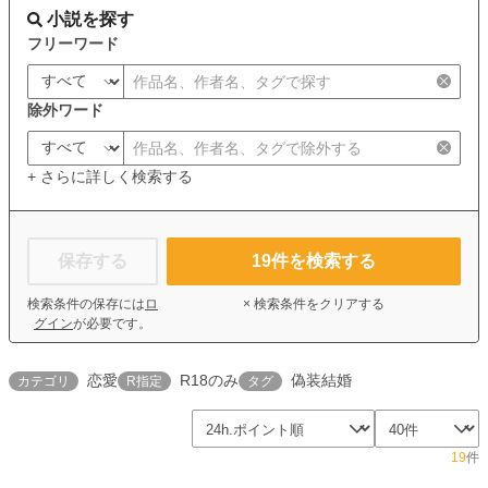
小説を探す
フリーワード
除外ワード
+ さらに詳しく検索する
保存する
19
件を検索する
検索条件の保存には
ロ
× 検索条件をクリアする
グイン
が必要です。
恋愛
R18のみ
偽装結婚
カテゴリ
R指定
タグ
19
件