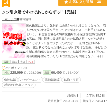
14
お気に入り追加
38
クジ引き婚ですのであしからずっ‼︎【完結】
一花カナウ
書籍情報
国の政策により、強制的に結婚させられることになった。 恋
人がいない者は国が用意したクジ引きによって相手を決める
という。 精霊管理協会の特殊魔物対策部保護管理課に所属す
る私は、同じ部署に最近配属された鉱物人形・ルビと結婚す
ることがクジ引きで決まったのだが…… 記憶と記録の不一
致。 彼と初めて会った日のことがおぼろげな理由。 ルビとの
生活に違和感を覚える私だけれど、結婚生活自体はお互いに
偽装結婚を望んでいただけに快適だから問題はない。 今日も
伴侶で相棒のルビと一緒に戦場を華麗に舞う。 ※オトナ向け
恋愛
完結
長編
R18
加筆版『クジ引き婚ですのであしからずっ‼︎』をムーンライト
24h.ポイント
0pt
ノベルズで掲載中 ※カクヨム・ノベルアップ＋にて全年齢版
228,999
66,400
位 / 228,999件
位 / 66,400件
小説
恋愛
『伴侶より戦場にトキメク私は変ですか⁉︎』を掲載中
偽装結婚
ハッピーエンド
異類婚姻譚
鉱物・宝石
感想はお気軽にどうぞ
感想数 1
文字数 35,688
最終更新日 2023.04.07
登録日 2023.03.17