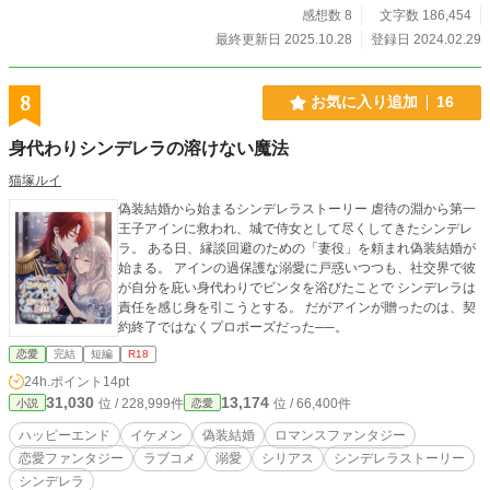
社 秘書チーム 会長第ニ秘書 國井 桜 kunii sakura ⚠趣
感想数 8
文字数 186,454
味作品なので、色々とご了承ください〜！ ⚠作品に出てくる
最終更新日 2025.10.28
登録日 2024.02.29
設定・企業団体等はすべて妄想のフィクションですのでご理
解ください！
8
お気に入り追加
16
身代わりシンデレラの溶けない魔法
猫塚ルイ
偽装結婚から始まるシンデレラストーリー 虐待の淵から第一
王子アインに救われ、城で侍女として尽くしてきたシンデレ
ラ。 ある日、縁談回避のための「妻役」を頼まれ偽装結婚が
始まる。 アインの過保護な溺愛に戸惑いつつも、社交界で彼
が自分を庇い身代わりでビンタを浴びたことで シンデレラは
責任を感じ身を引こうとする。 だがアインが贈ったのは、契
約終了ではなくプロポーズだった──。
恋愛
完結
短編
R18
24h.ポイント
14pt
31,030
13,174
位 / 228,999件
位 / 66,400件
小説
恋愛
ハッピーエンド
イケメン
偽装結婚
ロマンスファンタジー
恋愛ファンタジー
ラブコメ
溺愛
シリアス
シンデレラストーリー
シンデレラ