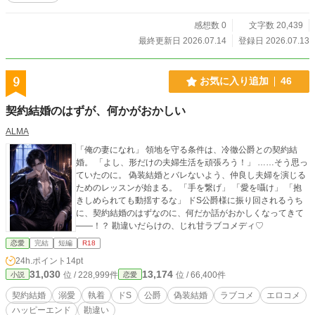
感想数 0
文字数 20,439
最終更新日 2026.07.14
登録日 2026.07.13
9
お気に入り追加
46
契約結婚のはずが、何かがおかしい
ALMA
「俺の妻になれ」 領地を守る条件は、冷徹公爵との契約結
婚。 「よし、形だけの夫婦生活を頑張ろう！」 ……そう思っ
ていたのに。 偽装結婚とバレないよう、仲良し夫婦を演じる
ためのレッスンが始まる。 「手を繋げ」 「愛を囁け」 「抱
きしめられても動揺するな」 ドS公爵様に振り回されるうち
に、契約結婚のはずなのに、何だか話がおかしくなってきて
――！？ 勘違いだらけの、じれ甘ラブコメディ♡
恋愛
完結
短編
R18
24h.ポイント
14pt
31,030
13,174
位 / 228,999件
位 / 66,400件
小説
恋愛
契約結婚
溺愛
執着
ドS
公爵
偽装結婚
ラブコメ
エロコメ
ハッピーエンド
勘違い