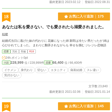
です。 ※よくあるループのファンタジーが書きたくなりまし
最終更新日 2023.02.12
登録日 2022.08.31
た。何でも許せる方向けです。
18
お気に入り追加
175
あなたは私を愛さない、でも愛されたら溺愛されました。
桔梗
結婚式当日に逃げた妹の代わりに 花嫁になった姉 新郎は冷たい男だったが 姉は
心ひかれてしまった。 まわりに翻弄されながらも 幸せを掴む ジレジレ恋物語
恋愛
完結
長編
R18
24h.ポイント
0pt
228,999
66,400
位 / 228,999件
位 / 66,400件
小説
恋愛
イケメン
身代わり
切ない
エタニティ
偽装結婚
スレ違い
気付かない
文字数 23,840
最終更新日 2021.02.06
登録日 2021.01.14
19
お気に入り追加
145