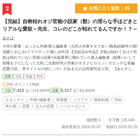
あの時の二人じゃないんだ……。」 「あたしはなにも変わらないわ。ブレイ
2
お気に入り追加
26
ブの事を愛している、リリーのまま、ずっとあなたを待っていた。」 「リリ
ー……。」 苦しげな声で、ブレイブは幼馴染の名前を呼ぶ。 私がブレイブ
【完結】自称枯れオジ官能小説家（獣）の淫らな手ほどきと
と結婚してから、ずっと抱いていた違和感。彼はとても優しかったけれど、いつ
もどこか遠くを見つめていた。 「わかってよ、ブレイブ。あなたがあたし以外
リアルな愛欲～先生、コレのどこが枯れてるんですか！？～
のものになるなんて許せないの。」 リリーがゆっくりとブレイブの頬に手
あさば
を伸ばした。ブレイブはその手を振り払わない。彼は微動だにせずその場に立っ
ている。二人の影が、長く砂浜に伸びていた。 「愛しているわ、ブレイブ。嘘
今作の要素：おっさん作家/新人編集者（元同人作家オタク女）/偽装結婚/年の差/
の結婚なんて終えて、あたしを愛してよ。」 リリーはブレイブの顔を両手で
溺愛/じれじれ/ドラマチック/激しめR18 【完結済み作品】才能は枯れてるけど性
挟んで言った。 逆光がまぶしくて、私は目を閉じる。もしくは二人の姿を見
欲は枯れていない官能小説家×出版業界に憧れていた新人編集者（副業バレして
ていたくなかったからかもしれない。 再び目を開けたとき、ブレイブとリリ
前職をクビになった元BL二次創作同人作家のオタクヒロイン）のエッチな長編
ーは口づけをしていた。 ＊＊＊ 最初からわかっていた、私たちの結婚が嘘
恋愛小説。 章タイトルの頭に（※）があるものは性描写あり回。 【あらすじ】
だって。それでも、信じたかったの。
桂木陽菜には憧れの作家「相沢冬司」がいた。恋愛小説家として一大ムーブメン
恋愛
完結
長編
R18
トを巻き起こしたその覆面作家は、突如として業界から姿を消した。時は過ぎ、
24h.ポイント
198pt
陽菜は立派なオタク女子へ成長を遂げていた。 己のミスのせいで職場でオタバ
7,422
3,317
位 / 228,999件
位 / 66,400件
小説
恋愛
レ、同人作家バレのWパンチを喰らった陽菜は退職を余儀なくされる。 しかし
友人のアシストのおかげで、かつて憧れていた出版業界に飛び込むことに成功。
エタニティ
作家×編集者
執着愛
シリアス
偽装結婚
完結
結果オーライと思いきや…？ 陽菜に待っていたのは、「官能小説部門の新人編
年の差
恋愛
大人の恋愛
ハッピーエンド
集者」という、処女の彼女にとって知らないことだらけの淫靡で未知な洗礼だっ
た。 しかも担当作家として紹介された「相楽あおい」という官能小説家は数日
前に出会ったデリカシーのない軽率なオトコで――！？ もうずっと作品を書い
感想数 0
文字数 136,446
ていない才能の枯れた官能小説家が陽菜に提案したのは、「作品のために契約
最終更新日 2026.05.20
登録日 2026.05.20
（同棲）をしないか」という信じられないものだった。 「……そうだな。あえ
て官能小説家らしく言うなら、無垢な蕾が花開く過程ってやつを知りたい。それ