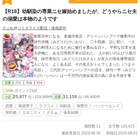
【R18】幼馴染の専業ニセ嫁始めましたが、どうやらニセ夫
の溺愛は本物のようです
さぶれ@コミカライズ配信・漫画原作
創業百年になる、老舗洋食店・グリーンバンブーで修業中の
緑竹伊織（みどりたけいおり）、二十四歳。父に習い、一人
前の料理人になるために修行を重ねる日々。 平和な日常を送
る伊織に、ある日突然不幸が訪れた。 人の好いのんびり屋の
母、緑竹美佐江（みどりたけみさえ）が友人の借金連帯保証
人になり、よくある話、その友人がトんでしまった（つまり
失踪）。 三代目グリーンバンブーの店主、緑竹一平（みどり
たけいっぺい）は一千万円の借金返済の為に店を手放す事を
決意。 そんな時、伊織の幼馴染である高慢眼鏡男――三成一
恋愛
完結
長編
R18
矢（みつなりいちや）が現れた。 「私が助けてやってもいい
24h.ポイント
21pt
ぞ」 相変わらず偉そうな男！ 「ただし、条件がある」 幼馴
25,877
11,159
位 / 228,999件
位 / 66,400件
小説
恋愛
染の一矢は、上流階級のお坊ちゃま。本家（実家）が裕福な
のは勿論のこと、自身が創業したコンサルティング会社も大
恋愛
眼鏡男子
ラブコメ
幼馴染
御曹司
ハッピーエンド
ヒット。メディアへの露出もあり、結婚したい男ランキング
契約婚
エタニティ
ざまぁ
偽装結婚
は有名人と肩を並べるほどで、今や飛ぶ鳥を落とす勢いの大
成功者で時のスター。 「伊織、私の専用になれ」 専用って何
よ？ 「――つまり、嫁になれという事だ。私と結婚すればい
感想数 11
文字数 120,423
い。お前の借金は、私が肩代わりしてやる」 よ、嫁!? 結
最終更新日 2023.06.30
登録日 2020.08.01
婚!? 話が急すぎて、ついて行けない！ 「安心しろ。結婚と