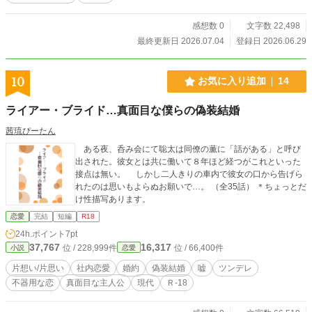
感想数 0
文字数 22,498
最終更新日 2026.07.04
登録日 2026.06.29
10
お気に入り追加
14
ライアー・ブライド…真面目な僕らの偽装結婚
茜琉ぴーたん
ある夜、呑み会にて聡太は同僚の薫に「話がある」と呼び
出された。彼女とは共に働いて８年ほど経つがこれといった
接点は無い。 しかし二人きりの車内で彼女の口から告げら
れたのは思いもよらぬお願いで…。 （全35話） ＊ちょっとだ
け性描写あります。
恋愛
完結
短編
R18
24h.ポイント
7pt
37,767
16,317
位 / 228,999件
位 / 66,400件
小説
恋愛
片想い/片思い
社内恋愛
婚約
偽装結婚
嘘
ツンデレ
不器用な恋
真面目な主人公
現代
Ｒ-18