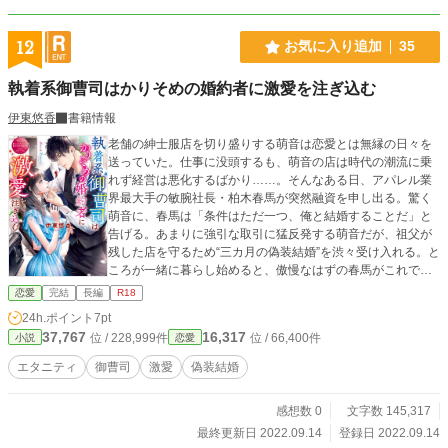
12
お気に入り追加
35
執着系御曹司はかりそめの婚約者に激愛を注ぎ込む
伊東悠香
書籍情報
老舗の紳士服店を切り盛りする萌音は恋愛とは無縁の日々を
送っていた。仕事に没頭するも、萌音の店は時代の潮流に乗
れず経営は悪化するばかり……。そんなある日、アパレル業
界最大手の敏腕社長・柏木春馬が突然融資を申し出る。驚く
萌音に、春馬は「条件はただ一つ、俺と結婚することだ」と
告げる。あまりに強引な取引に猛反発する萌音だが、祖父が
残した店を守るため“三カ月の偽装結婚”を渋々受け入れる。と
ころが一緒に暮らし始めると、傲慢なはずの春馬がこれでも
かというくらい萌音を溺愛してきて……!? 愉悦を刻み込む
恋愛
完結
長編
R18
ように最奥まで愛を注ぎ込まれ、萌音は身も心も春馬の虜に
24h.ポイント
7pt
なってしまい――？
37,767
16,317
位 / 228,999件
位 / 66,400件
小説
恋愛
エタニティ
御曹司
激愛
偽装結婚
感想数 0
文字数 145,317
最終更新日 2022.09.14
登録日 2022.09.14