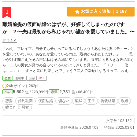
1
お気に入り追加
1,167
離婚前提の仮面結婚のはずが、妊娠してしまったのです
が…？〜夫は最初から私じゃない誰かを愛していました。〜
五月ふう
「ねえ、ブレイブ。自分でも分かっているんでしょう？あなたは妻《ティーナ》
を愛していないの。あなたが愛しているのは、最初からあたしだけ。」 思
いがけず聞こえたその声に私はその場に立ち止まる。海岸にある大きな岩の影か
ら、二人の男女が見つめ合っているのがはっきりと見えた。 「リリー……僕
は……。」 「ずっと昔に約束したでしょう？二人で幸せになろうって。ねえ、
ブレイブ思い出して。」 茶髪の女性を見つめる男はブレイブ・ヴィギルト。
恋愛
連載中
長編
R18
ブレイブは一ヶ月前に結婚したばかりの私の夫だ。 その夫を目に涙を浮かべ
24h.ポイント
262pt
て見つめる女の名はリリー。リリーはブレイブの幼馴染みで、元婚約者らしい。
5,502
2,731
位 / 228,999件
位 / 66,400件
小説
恋愛
2人は親によって無理矢理、婚約破棄させられた過去がある。 二人は私の姿に
気がついていないようだ。私は、岩の影に隠れてブレイブとリリーの姿を食い入
恋愛
婚約破棄
仮面結婚
切ない
離縁
王子
偽装結婚
歌姫
るように見つめた。 「僕には妻がいるんだよ……リリー……。」 「だから
嘘つき
悪女
なに？」 「それは……守られなくちゃいけない契約だ……君だってわかるだ
ろ？」 ブレイブの言葉を聞いて、私は心臓のあたりを押さえた。 「あたしと
の約束はそれよりずっと前に結んだでしょう。ティーナとの結婚の様に嘘にまみ
文字数 108,132
れた汚らわしいものじゃなくて、もっと美しくて純粋なものよ。」 リリーが
最終更新日 2026.07.03
登録日 2025.03.01
一歩ブレイブに近づく。ブレイブはこちらに背を向けていて、彼がどんな表情を
浮かべているのか分からない。 「リリー……、分かってくれ。僕らはもう、