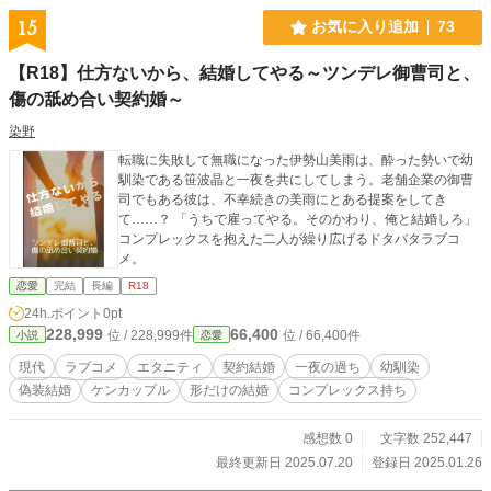
15
お気に入り追加
73
【R18】仕方ないから、結婚してやる～ツンデレ御曹司と、
傷の舐め合い契約婚～
染野
転職に失敗して無職になった伊勢山美雨は、酔った勢いで幼
馴染である笹波晶と一夜を共にしてしまう。老舗企業の御曹
司でもある彼は、不幸続きの美雨にとある提案をしてき
て……？ 「うちで雇ってやる。そのかわり、俺と結婚しろ」
コンプレックスを抱えた二人が繰り広げるドタバタラブコ
メ。
恋愛
完結
長編
R18
24h.ポイント
0pt
228,999
66,400
位 / 228,999件
位 / 66,400件
小説
恋愛
現代
ラブコメ
エタニティ
契約結婚
一夜の過ち
幼馴染
偽装結婚
ケンカップル
形だけの結婚
コンプレックス持ち
感想数 0
文字数 252,447
最終更新日 2025.07.20
登録日 2025.01.26