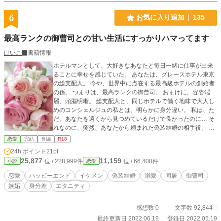
言っても、偽装だ。ぎ・そ・う。どうしようもなくモテる私
に、縁談が毎日押し寄せて困っているのだ。幼馴染のよしみ
6
お気に入り追加
135
で伊織、お前が助けろ。その代わり私がお前の窮地を助けて
やろうじゃないか。どうだ？ ナイスアイディアだろう。流
最高ランクの御曹司との甘い生活にすっかりハマってます
石私だ」 ドヤ顔で言われた。ふっ、ふざけるなあっ！ 「大丈
夫だ。調査によればこれは今流行りの契約婚というやつで、
けいこ
書籍情報
何も問題は無い」 知らなかった！ 契約婚って流行っている
ホテルマンとして、大好きなあなたと毎日一緒に仕事が出来
の!? なんだかんだと一矢に上手く言いくるめられた上に両親
ることに幸せを感じていた。 あなたは、グレースホテル東京
の大賛成も手伝い、背に腹は代えられず彼の申し出を受ける
の総支配人。 今や、世界中に点在する最高級ホテルの創始者
伊織。 しかし、ひとつ問題があった。 それは彼が有名人だか
の孫。 つまりは、最高ランクの御曹司。 おまけに、容姿端
らとか、お金持ちだからとか、俺様で性格難アリとか、そう
麗、頭脳明晰。 総支配人と、同じホテルで働く地味で大人し
いう類の問題ではない。 彼女は幼い頃から、一矢の事が大好
めのコンシェルジュの私とは、明らかに身分違い。 私は、た
きだったのだ！ 一矢のお嫁さんなんて････ずっとなりたかっ
だ、あなたを遠くから見つめているだけで良かったのに… そ
たわよぉおおぉ――！ それなのに契約婚＝いずれ離婚が決定
れなのに、突然、あなたから頼まれた偽装結婚の相手役。 こ
なんて、拗れまくった初恋に未来ナシじゃないのよぉおぉ―
んな私に、どうしてそんなことを？ 『なぜ普通以下なんて自
―――!! でも、いざニセ嫁を始めてみると、一矢の溺愛は止
恋愛
完結
長編
R18
分をさげすむんだ。一花は…そんなに可愛いのに…』 そう言
まらなくて････!? ジーザス！ 私の恋の行方は、一体どうな
24h.ポイント
21pt
って、私を抱きしめるのはなぜ？ 告白されたわけじゃないの
っちゃうの!? ラブコメを書かせたら最強無敵、大魔神さぶれ
25,877
11,159
位 / 228,999件
位 / 66,400件
小説
恋愛
に、気がづけば一緒に住むことになって… 仕事では見ること
が贈る、溺愛系ラブコメ見参！ とくとご賞味あれ☆彡 表紙
が出来ない、私だけに向けられるその笑顔と優しさ、そし
絵・紗蔵蒼様
恋愛
ハッピーエンド
イケメン
偽装結婚
溺愛
同居
御曹司
て、あなたの甘い囁きに、毎日胸がキュンキュンしてしま
嫉妬
身分差
エタニティ
う。 親友からのキツイ言葉に深く傷ついたり、ホテルに長期
滞在しているお客様や、同僚からのアプローチにも翻弄され
て… 私、一体、この先どうなっていくのかな？
感想数 0
文字数 92,844
最終更新日 2022.06.19
登録日 2022.05.19