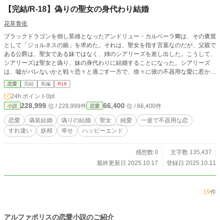
【完結/R-18】偽りの聖女の身代わり結婚
花草青依
ブラックドラゴンを倒し英雄となったアンドリュー・カルベーラ卿は、その褒賞
として「ジョルネスの娘」を求めた。それは、聖女を指す言葉なのだが、父親で
ある公爵は、聖女である妹ではなく、姉のシアリーズを差し出した。こうして、
シアリーズは聖女と偽り、妹の身代わりに結婚することになった。シアリーズ
は、嘘がバレないかと戦々恐々と過ごす一方で、徐々に彼の不器用な愛に惹かれ
ていく。 ■数年前に投稿していたもの（同タイトル/未完作品）の再投稿となり
恋愛
完結
長編
R18
ます。改稿の作業中に誤って消してしまいました。心苦しいですが、新作（？）
24h.ポイント
0pt
として、再upしていきます。 ■削除版との違いは、誤字脱字の修正および、追
228,999
66,400
位 / 228,999件
位 / 66,400件
小説
恋愛
加エピソードを含めた加筆修正を行ったことと、最終話まで書き終えていること
です。 ■R-18の文量は多くありません
恋愛
偽装結婚
偽りの結婚
聖女
純愛
一途で不器用な恋
すれ違い
妖精
幸せ
ハッピーエンド
感想数 0
文字数 135,437
最終更新日 2025.10.17
登録日 2025.10.11
19
件
アルファポリスの恋愛小説のご紹介