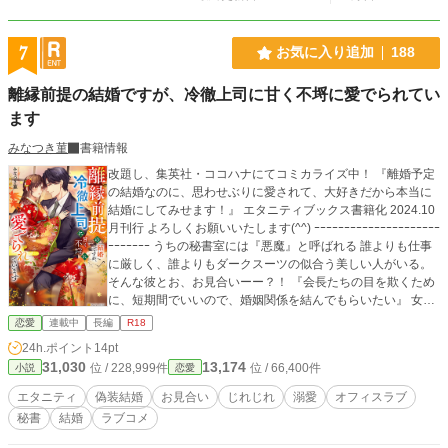
7
お気に入り追加
188
離縁前提の結婚ですが、冷徹上司に甘く不埒に愛でられてい
ます
みなつき菫
書籍情報
改題し、集英社・ココハナにてコミカライズ中！ 『離婚予定
の結婚なのに、思わせぶりに愛されて、大好きだから本当に
結婚にしてみせます！』 エタニティブックス書籍化 2024.10
月刊行 よろしくお願いいたします(^^) ｰｰｰｰｰｰｰｰｰｰｰｰｰｰｰｰｰｰｰｰｰ
ｰｰｰｰｰｰｰ うちの秘書室には『悪魔』と呼ばれる 誰よりも仕事
に厳しく、誰よりもダークスーツの似合う美しい人がいる。
そんな彼とお、お見合いーー？！ 『会長たちの目を欺くため
に、短期間でいいので、婚姻関係を結んでもらいたい』 女嫌
い？の、クールな悪魔から提案されたのは、偽装結婚。 クー
恋愛
連載中
長編
R18
ルな眼鏡の下に隠れるカレの素顔は、冷淡？ 甘々？ 意地
24h.ポイント
14pt
悪？ 不器用？ ううん。そんなのなんだっていい。 だって私
31,030
13,174
位 / 228,999件
位 / 66,400件
小説
恋愛
は、ずっと…… 彼のことが好きだったから。 『好きじゃ足り
ない……俺は愛してる』 ✽✽✽ 『王子様の寵愛は突然
エタニティ
偽装結婚
お見合い
じれじれ
溺愛
オフィスラブ
に』 のスピンオフ作品となります 読んでいなくてもお楽しみ
秘書
結婚
ラブコメ
頂けます 漆鷲グループ秘書室統括責任者 (ゼネラルマネージ
ャー) 嶋田 千秋 simada chiaki ✕ 漆鷲ホールディングス本