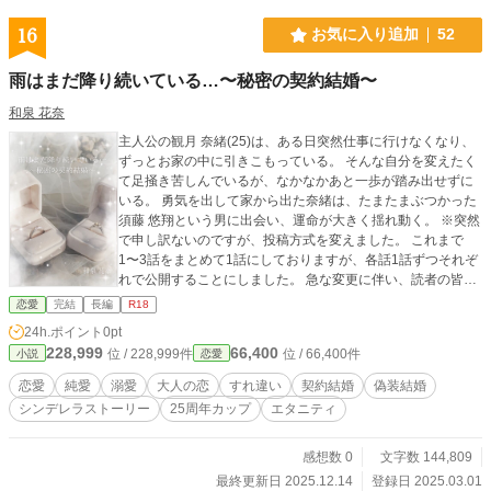
16
お気に入り追加
52
雨はまだ降り続いている…〜秘密の契約結婚〜
和泉 花奈
主人公の観月 奈緒(25)は、ある日突然仕事に行けなくなり、
ずっとお家の中に引きこもっている。 そんな自分を変えたく
て足掻き苦しんでいるが、なかなかあと一歩が踏み出せずに
いる。 勇気を出して家から出た奈緒は、たまたまぶつかった
須藤 悠翔という男に出会い、運命が大きく揺れ動く。 ※突然
で申し訳ないのですが、投稿方式を変えました。 これまで
1〜3話をまとめて1話にしておりますが、各話1話ずつそれぞ
れで公開することにしました。 急な変更に伴い、読者の皆様
にご迷惑をお掛けして申し訳ございません。 これからも引き
恋愛
完結
長編
R18
続き作品の応援をよろしくお願い致します。
24h.ポイント
0pt
2025/10/21 和泉 花奈
228,999
66,400
位 / 228,999件
位 / 66,400件
小説
恋愛
恋愛
純愛
溺愛
大人の恋
すれ違い
契約結婚
偽装結婚
シンデレラストーリー
25周年カップ
エタニティ
感想数 0
文字数 144,809
最終更新日 2025.12.14
登録日 2025.03.01