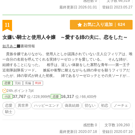
感想数 0
文字数 66,519
最終更新日 2026.01.01
登録日 2023.05.27
11
お気に入り追加
624
女嫌い騎士と使用人令嬢 ～愛する姉の夫に、恋をした～
如月あこ
書籍情報
貴族令嬢でありながら、使用人としか認識されていない主人公フィリアは、唯
一自分の名前を呼んでくれる実姉リーゼロッテを愛している。 そんな姉が、
結婚することになった。 相手は、逞しい体躯をした寡黙な青年――第一王子
近衛隊副隊長ソード。 嫉妬や衝撃に耐えながらも姉の幸せを願うフィリアだ
ったが、姉の挙式が終えた初夜。 姉であるリーゼロッテとその夫ソードが話
しているのを聞いてしまう。 「俺は女に興味がない。男色家だからな。俺たち
恋愛
完結
長編
R18
は仮初の夫婦であり、お互いの利害ゆえの結婚だ。人前では、それなりに幸福な
24h.ポイント
7pt
夫婦を装ってやる。だが、閨は別だ。俺の身体にも触るな」 リーゼロッテを
37,767
16,317
位 / 228,999件
位 / 66,400件
小説
恋愛
愛するフィリアは、ソードに対して怒りを覚える。 だがある日、男色家とい
うのは嘘だと知って――。 ※他サイト様にて投稿したものを、改稿したもの
恋愛
異世界
ハッピーエンド
偽装結婚
切ない
初恋
ノーチェ
となります。 ※R指定となる直接的表現はございませんが、ＧＬ的同性愛表現
騎士
があります。
感想数 0
文字数 109,260
最終更新日 2020.07.18
登録日 2020.07.10