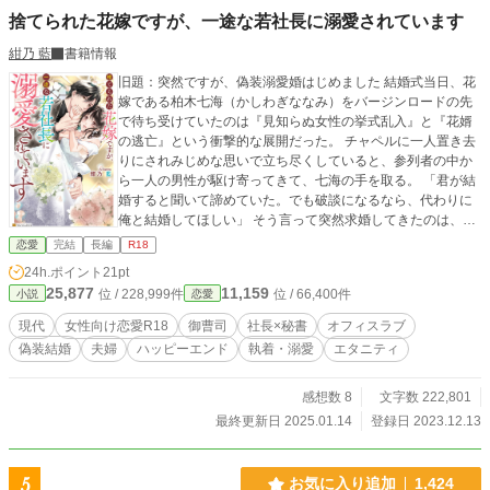
捨てられた花嫁ですが、一途な若社長に溺愛されています
紺乃 藍
書籍情報
旧題：突然ですが、偽装溺愛婚はじめました 結婚式当日、花
嫁である柏木七海（かしわぎななみ）をバージンロードの先
で待ち受けていたのは『見知らぬ女性の挙式乱入』と『花婿
の逃亡』という衝撃的な展開だった。 チャペルに一人置き去
りにされみじめな思いで立ち尽くしていると、参列者の中か
ら一人の男性が駆け寄ってきて、七海の手を取る。 「君が結
婚すると聞いて諦めていた。でも破談になるなら、代わりに
俺と結婚してほしい」 そう言って突然求婚してきたのは、七
海が日々社長秘書として付き従っている上司・支倉将斗（は
恋愛
完結
長編
R18
せくらまさと）だった。 最初は拒否する七海だったが、会社
24h.ポイント
21pt
の外聞と父の体裁を盾に押し切られ、結局は期限付きの〝偽
25,877
11,159
位 / 228,999件
位 / 66,400件
小説
恋愛
装溺愛婚〟に応じることに。 しかし長年ビジネスパートナー
として苦楽を共にしてきた二人は、アッチもコッチも偽装と
現代
女性向け恋愛R18
御曹司
社長×秘書
オフィスラブ
は思えないほどに相性抜群で…!? ◇ 2025.1.14. エタニティ
偽装結婚
夫婦
ハッピーエンド
執着・溺愛
エタニティ
ブックスさまより書籍化しました ◇ Ｒ18表現のある番外編に
は「◆」マークがついています ◇ 設定はすべてフィクション
です。実際の人物・企業・団体には一切関係ございません ◇
感想数 8
文字数 222,801
エブリスタ・ムーンライトノベルズにも掲載していました（2
最終更新日 2025.01.14
登録日 2023.12.13
024.12.引き下げ済み）
5
お気に入り追加
1,424