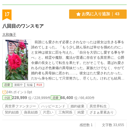
17
お気に入り追加
43
八回目のワンスモア
大和撫子
前誰にも愛されず必要とされなかったは彼女は生きる事を
諦めてしまった。「もう少し踏ん張れば幸せを掴めたのに」
と女神は彼女に罰を与えた。「自分を大切にし愛する事を学
べ」と。精霊や魔獣、魔法が普通に存在する異世界に、公爵
令嬢の長女として転生を果たす。だがそこでも、選ばれ愛さ
れるのは才色兼備の異母妹だった。家族だけでなく、やがて
婚約者も異母妹に惹かれ……。彼女はただ愛されたかった。
だから身を粉にして只管努力し、尽くした。けれども結局は
捨てられ、利用され尽くされた挙句に殺されてしまう。その
恋愛
連載中
短編
R18
度に、七歳の誕生日を迎える日に巻き戻ってしまう事七
24h.ポイント
0pt
回……。八回目の巻き戻りの際、漸く腹を括った。もう周り
228,999
66,400
位 / 228,999件
位 / 66,400件
小説
恋愛
に愛を望まない、自分の人生を好きなように生きる！ と決
意を固める。生き残りを賭けて、これまでの体験を生かして
異世界ファンタジー
ハッピーエンド
婚約破棄
異世界転生
周りを味方につけ、宿命に抗う力をつけて行くのだ。 これ
契約結婚
偽装結婚
片思い
三角関係
純愛
ざまぁ要素あり
は、虐げられ搾取された挙句殺さる宿命を持つある一人の娘
が、宿命に抗い、自分らしく幸せに生きる道を見つける物
語。 ※他サイトにも公開しております。 ※R指定は念のため
感想数 1
文字数 33,655