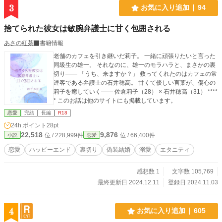
も、より詳細に。新作の参考にしたいんだよ。つまり俺としては、これは同意の
3
お気に入り追加
94
上であり、れっきとした仕事。ＷＩＮ-ＷＩＮの提案だと思うんだが……どうだ
い？ お嬢さんよ」 ≪作品のためってそれって…それってまさか、この男にす
捨てられた彼女は敏腕弁護士に甘く包囲される
べてを捧げるって事！？≫ ギブ・アンド・テイクの秘密の同棲生活は、同時に
不埒な男の手によって開発される日々のはじまりを意味していた。果たして、陽
あさの紅茶
書籍情報
菜の運命は…！？ 【投稿経緯】 ・第17回 らぶドロップス恋愛小説コンテスト
老舗のカフェを引き継いだ莉子。 一緒に頑張りたいと言った
様の予選通過作品→最終選考で落選。 自分が最初に書いたTL作品なので、キャ
同級生の雄一。 それなのに、雄一のモラハラと、まさかの裏
ラクターへの愛着が特に強く、 勿体ないのでR18シーンを中心に改稿しこちら
切り―― 「うち、来ますか？」 救ってくれたのはカフェの常
で連載→完結済み
連客である弁護士の石井穂高。 甘くて優しい言葉が、傷心の
莉子を癒していく―― 佐倉莉子（28） × 石井穂高（31） ****
* このお話は他のサイトにも掲載しています。
恋愛
完結
長編
R18
24h.ポイント
28pt
22,518
9,876
位 / 228,999件
位 / 66,400件
小説
恋愛
恋愛
ハッピーエンド
裏切り
偽装結婚
溺愛
エタニティ
感想数 1
文字数 105,769
最終更新日 2024.12.11
登録日 2024.11.03
4
お気に入り追加
605