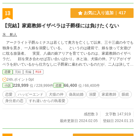
13
お気に入り追加
417
【完結】家庭教師イザベラは子爵様には負けたくない
氷 豹人
アークライト子爵ルミナスは若くして奥方を亡くして以来、三十三歳の今でも
独身を貫き、一人娘を溺愛している。 というのは建前で、娘を放って女遊び
に耽る放蕩者。 実質、八歳の娘アリアを育てているのは、家庭教師のイザベ
ラだ。 顔を突き合わせば言い合いばかり。水と油、犬猿の仲。アリアがイザ
ベラを好いているから仕方なしに子爵家に雇われているのだが、二人は決して歩
み寄ることはない。 しかし、誘拐事件がきっかけで、二人の関係に変化の兆
恋愛
完結
長編
R18
しが……。 R18には※をしています。
24h.ポイント
0pt
228,999
66,400
位 / 228,999件
位 / 66,400件
小説
恋愛
恋愛
ハッピーエンド
犬猿の仲
偽装結婚
溺愛
家庭教師
眼鏡
身分差の恋
すれ違いからの執着愛
感想数 3
文字数 147,919
最終更新日 2024.02.05
登録日 2024.01.15