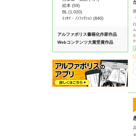
絵本 (59)
BL (1,020)
ｴｯｾｲ・ﾉﾝﾌｨｸｼｮﾝ (840)
アルファポリス書籍化作家作品
Webコンテンツ大賞受賞作品
空