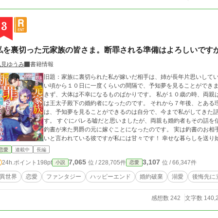
3
私を裏切った元家族の皆さま。断罪される準備はよろしいです
風見ゆうみ
書籍情報
旧題：家族に裏切られた私が嫁いだ相手は、姉が長年片思いしていた公爵令息でした 伯
い頃から１０日に一度くらいの間隔で、予知夢を見ることができ
きず、大体は不幸になるものばかりです。 私が１０歳の時、両親
は王太子殿下の婚約者になったのです。 それから７年後、とある
は、予知夢を見ることができるのは自分で、今まで私がしてきた
す。 すぐにバレる嘘だと思いましたが、両親も婚約者もその話を
釣書が来た男爵の元に嫁ぐことになったのです。 実は釣書のお相
いと言われている彼ですが私には甘々です！ 幸せな暮らしを送り
れないことに気づき始め――。
恋愛
連載中
長編
7,065
3,107
24h.ポイント
198pt
位 / 228,705件
位 / 66,347件
小説
恋愛
異世界
恋愛
ファンタジー
ハッピーエンド
婚約破棄
溺愛
後悔先に
感想数 242
文字数 140,