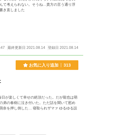
んて考えられない。そうね…貴方の言う通り浮
 ※少し書き直しました
447
最終更新日 2021.08.14
登録日 2021.08.14
お気に入り追加
313
た
毎日が楽しくて幸せの絶頂だった。だが龍也は萌
の弟の春樹に泣き付いた。ただ話を聞いて慰め
取られザマァ ゆるゆる設