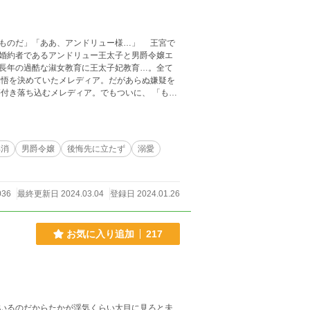
ものだ」「ああ、アンドリュー様…」 王宮で
婚約者であるアンドリュー王太子と男爵令嬢エ
長年の過酷な淑女教育に王太子妃教育…。全て
悟を決めていたメレディア。だがあらぬ嫌疑を
付き落ち込むメレディア。でもついに、 「もう
っと我慢してきた様々なことを楽しもうとするメ
近してきて……？！ ※作者独自の架
※この作品はカクヨムさん
解消
男爵令嬢
後悔先に立たず
溺愛
036
最終更新日 2024.03.04
登録日 2024.01.26
お気に入り追加
217
いるのだからたかが浮気くらい大目に見ろと夫