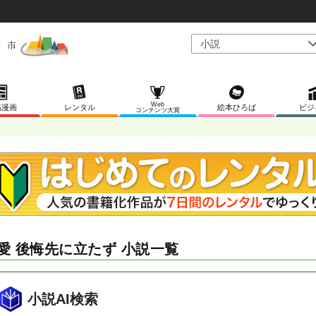
Web
稿漫画
レンタル
絵本ひろば
ビジ
コンテンツ大賞
愛 後悔先に立たず 小説一覧
小説AI検索