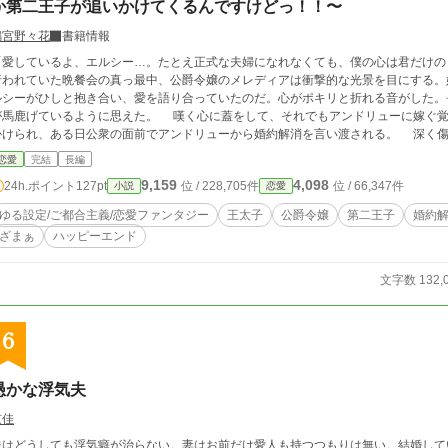
か第二王子が追いかけてくるんですけどっ！！〜
鳴宮野々花
書籍情報
「愛しているよ、エルシー…。たとえ正式な夫婦になれなくても、僕の心は君だけの
行われていた晩餐会の真っ最中、公爵令嬢のメレディアは衝撃的な光景を目にする。
ルシーがひしと抱き合い、愛を語り合っていたのだ。心がポキリと折れる音がした。
が馬鹿げているように思えた。 嘆く心に蓋をして、それでもアンドリューに嫁ぐ覚
かけられ、ある日公衆の面前でアンドリューから婚約解消を言い渡される。 深く傷
いいわ！せっかくだからこれからは自由に生きてやる！」 と吹っ切り、これまでず
恋愛
完結
長編
レディア。ところがそんなメレディアに、アンドリューの弟である第二王子のトラヴィスが急接
9,159
4,098
24h.ポイント
127pt
位 / 228,705件
位 / 66,347件
小説
恋愛
の世界の物語です。相変わらずいろいろな設定が緩いですので、どうぞ広い心でお読みくださいませ。 
にも投稿しています。
ゆる設定/ご都合主義/恋愛ファンタジー
王太子
公爵令嬢
第二王子
婚約
ざまぁ
ハッピーエンド
文字数 132,
6
愚かな浮気夫
京佳
夫はどうしても浮気癖が治らない。妻はお前だけ愛人も持つつもりは無い。結婚して