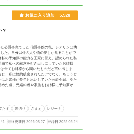
お気に入り追加
5,528
か？
爵令嬢の私、シアリンは幼
ました。自分以外の人や物の夢しか見ることがで
は私の予知夢の能力を王家に伝え、認められた私
理由で私への敵意をむき出しにしていたお姉様
話は全てお姉様から聞いたものだと言い出しま
信じ、私は婚約破棄されただけでなく、ちょうど
手はお姉様が長年片思いしていた公爵令息。冷た
始めた頃、元婚約者や家族もお姉様に予知夢が見
立たず
裏切り
ざまぁ
レジーナ
241
最終更新日 2026.03.27
登録日 2025.05.24