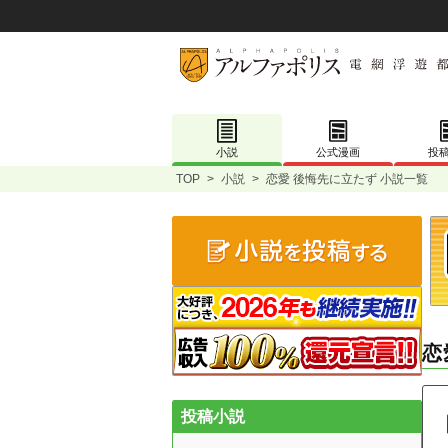
小説
公式漫画
投
TOP
>
小説
>
恋愛 後悔先に立たず 小説一覧
恋
投稿小説