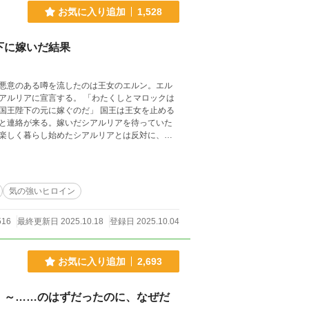
お気に入り追加
1,528
下に嫁いだ結果
悪意のある噂を流したのは王女のエルン。エル
アルリアに宣言する。 「わたくしとマロックは
国王陛下の元に嫁ぐのだ」 国王は王女を止める
と連絡が来る。嫁いだシアルリアを待っていた
楽しく暮らし始めたシアルリアとは反対に、チ
エルンは、やはり自分がネノナカルの王妃になる
気の強いヒロイン
516
最終更新日 2025.10.18
登録日 2025.10.04
お気に入り追加
2,693
！～……のはずだったのに、なぜだ