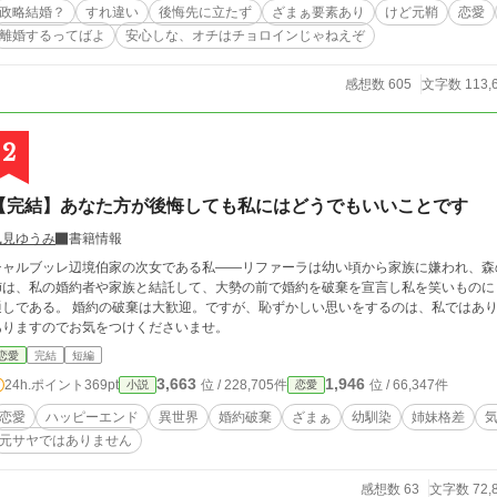
政略結婚？
すれ違い
後悔先に立たず
ざまぁ要素あり
けど元鞘
恋愛
離婚するってばよ
安心しな、オチはチョロインじゃねえぞ
感想数 605
文字数 113,
2
【完結】あなた方が後悔しても私にはどうでもいいことです
風見ゆうみ
書籍情報
チャルブッレ辺境伯家の次女である私――リファーラは幼い頃から家族に嫌われ、森
姉は、私の婚約者や家族と結託して、大勢の前で婚約を破棄を宣言し私を笑いものに
しである。 婚約の破棄は大歓迎。ですが、恥ずかしい思いをするのは、私ではありませんので。 ※アナグラム
ありますのでお気をつけくださいませ。
恋愛
完結
短編
3,663
1,946
24h.ポイント
369pt
位 / 228,705件
位 / 66,347件
小説
恋愛
恋愛
ハッピーエンド
異世界
婚約破棄
ざまぁ
幼馴染
姉妹格差
元サヤではありません
感想数 63
文字数 72,