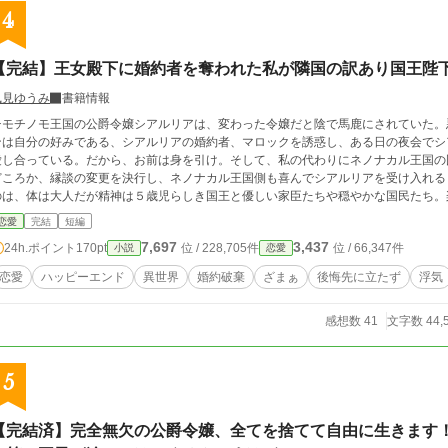
4
【完結】王女殿下に婚約者を奪われた私が隣国の訳あり国王陛
風見ゆうみ
書籍情報
チモチノモ王国の公爵令嬢シアルリアは、変わった令嬢だと陰で馬鹿にされていた。
ンは自分の好みである、シアルリアの婚約者、マロックを誘惑し、ある日の夜会でシ
愛し合っている。だから、お前は身を引け。そして、私の代わりにネノナカル王国の
どころか、縁談の変更を決行し、ネノナカル王国側も喜んでシアルリアを受け入れる
のは、体は大人だが精神は５歳児らしき国王と優しい家臣たちや穏やかな国民たち。
モチノモ王国は王家へのクーデターの気運が高まり始める。 そのことに気がついた
恋愛
完結
短編
と言い出すのだが――。
7,697
3,437
24h.ポイント
170pt
位 / 228,705件
位 / 66,347件
小説
恋愛
恋愛
ハッピーエンド
異世界
婚約破棄
ざまぁ
後悔先に立たず
浮気
感想数 41
文字数 44,
5
【完結済】完全無欠の公爵令嬢、全てを捨てて自由に生きます