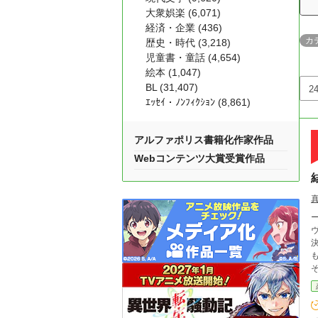
大衆娯楽 (6,071)
経済・企業 (436)
カ
歴史・時代 (3,218)
児童書・童話 (4,654)
絵本 (1,047)
BL (31,407)
ｴｯｾｲ・ﾉﾝﾌｨｸｼｮﾝ (8,861)
アルファポリス書籍化作家作品
Webコンテンツ大賞受賞作品
ヴィラ
決意して
も
その幼