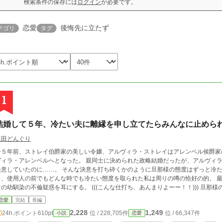
検索条件の保存には
ログイン
が必要です。
恋愛
後悔先に立たず
テゴリ
タグ
1
結婚して５年、冷たい夫に離縁を申し立てたらみんなに止めら
真田どんぐり
ー５年前、ストレイ伯爵家の美しい令嬢、アルヴィラ・ストレイはアレンベル侯爵家
・アレンベルへとなった。 親同士に決められた政略結婚だったが、アルヴィラは旦那様とちゃんと愛し合ってやっていこうと
いたのに……。 そんな決意を打ち砕くかのように旦那様の態度はずっと冷たかった。 (しかも私にだけ！！) 社交界に行って
、使用人の前でもどんな時でも冷たい態度を取られた私は周りの噂の恰好の的。 最初こそ我慢していたが、ある日、偶然旦那様と
馴染の不倫疑惑を耳にする。 (((こんな仕打ち、あんまりよーー！！))) 旦那様の態度にとうとう耐えられなくなった私は、つい
に離縁を決意したーーーー。
恋愛
完結
長編
2,228
1,249
24h.ポイント
610pt
位 / 228,705件
位 / 66,347件
小説
恋愛