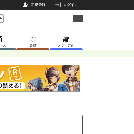
新規登録
ログイン
ネス
書籍
メディア化