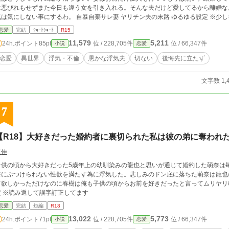
は悪びれもせずまた今日も違う女を引き入れる。そんな夫だけど愛してるから離婚な
気は気にしない事にするわ。 自暴自棄サレ妻 ヤリチン夫の末路 ゆるゆる設定
恋愛
完結
ｼｮｰﾄｼｮｰﾄ
R15
11,579
5,211
24h.ポイント
85pt
位 / 228,705件
位 / 66,347件
小説
恋愛
恋愛
異世界
浮気・不倫
愚かな浮気夫
切ない
後悔先に立たず
文字数 1,
7
【R18】大好きだった婚約者に裏切られた私は彼の弟に奪われ
京佳
子供の頃から大好きだった5歳年上の幼馴染みの龍也と思いが通じて婚約した萌奈は
奈にぶつけられない性欲を満たす為に浮気した。悲しみのドン底に落ちた萌奈は龍也
欲しかっただけなのに春樹は俺も子供の頃からお前を好きだったと言ってムリヤリ萌奈を押し倒した… 寝
定 ※読み返して誤字訂正してます
恋愛
完結
短編
R18
13,022
5,773
24h.ポイント
71pt
位 / 228,705件
位 / 66,347件
小説
恋愛