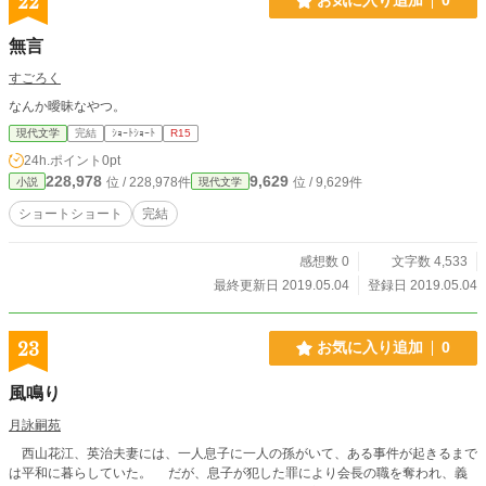
22
お気に入り追加
0
無言
すごろく
なんか曖昧なやつ。
現代文学
完結
ｼｮｰﾄｼｮｰﾄ
R15
24h.ポイント
0pt
228,978
9,629
位 / 228,978件
位 / 9,629件
小説
現代文学
ショートショート
完結
感想数 0
文字数 4,533
最終更新日 2019.05.04
登録日 2019.05.04
23
お気に入り追加
0
風鳴り
月詠嗣苑
西山花江、英治夫妻には、一人息子に一人の孫がいて、ある事件が起きるまで
は平和に暮らしていた。 だが、息子が犯した罪により会長の職を奪われ、義