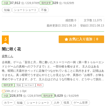
37,912
329
位 / 228,978件
位 / 9,629件
小説
現代文学
短編
ショートショート
不倫
感想数 0
文字数 11,075
最終更新日 2021.08.16
登録日 2021.08.13
5
お気に入り追加
0
闇に咲く花
疲弊くん
企画案。ゲーム「盲目と月」用に書いたストーリーの一例（第一章トゥルーエン
ドとゲームの真相へのフラグまで）と、一部分岐を載せます。 主人公はある
晩、暗闇に天蓋付きベッドに足枷でつながれていることに気付きます。記憶はあ
りません。真っ暗闇でうすぼんやりとしか見えない中、異形の「お相手」が体を
求めてやってきます。さて、主人公はどのような行動をとり、どうやって脱出す
るのでしょうか。 (C)疲弊くん2025
現代文学
完結
ｼｮｰﾄｼｮｰﾄ
R15
24h.ポイント
0pt
228,978
9,629
位 / 228,978件
位 / 9,629件
小説
現代文学
ホラー
短編
ショートショート
人外
怪異
ゲーム世界