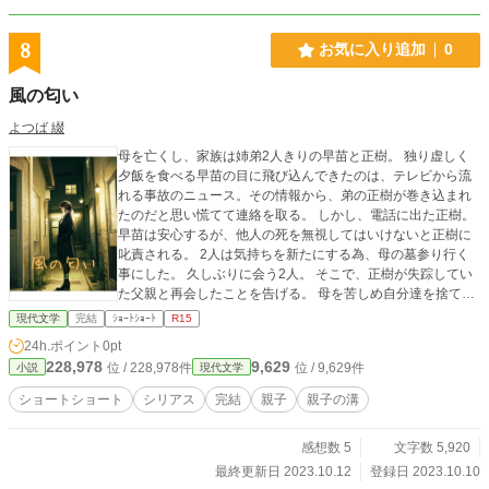
8
お気に入り追加
0
風の匂い
よつば 綴
母を亡くし、家族は姉弟2人きりの早苗と正樹。 独り虚しく
夕飯を食べる早苗の目に飛び込んできたのは、テレビから流
れる事故のニュース。その情報から、弟の正樹が巻き込まれ
たのだと思い慌てて連絡を取る。 しかし、電話に出た正樹。
早苗は安心するが、他人の死を無視してはいけないと正樹に
叱責される。 2人は気持ちを新たにする為、母の墓参り行く
事にした。 久しぶりに会う2人。 そこで、正樹が失踪してい
た父親と再会したことを告げる。 母を苦しめ自分達を捨てた
男を、早苗は許せずにいた。だから父親には会わないと、早
現代文学
完結
ｼｮｰﾄｼｮｰﾄ
R15
苗は正樹に告げる。 しかし、ある日突然、父親が早苗に会い
24h.ポイント
0pt
に来た。 話も聞かず去ろうとする早苗。早苗を引き留めよう
228,978
9,629
位 / 228,978件
位 / 9,629件
小説
現代文学
と、父親は強行手段に出る。 そして、同僚であり親友でもあ
る真希がそれに巻き込まれてしまう。 これ以上大切な人を奪
ショートショート
シリアス
完結
親子
親子の溝
われない為にも、早苗は父親の殺害を決意する──。 ※流血
表現あり 匿名での感想やメッセージなどはコチラへ💌 https://
感想数 5
文字数 5,920
ofuse.me/e/32936 ⋆┈┈┈┈┈┈┈┈┈┈┈┈┈┈┈⋆ 表紙 AI生成(PixAI.A
rt) 使用モデル：AbyssOrangeMixV3
最終更新日 2023.10.12
登録日 2023.10.10