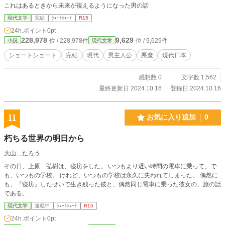
これはあるときから未来が視えるようになった男の話
現代文学
完結
ｼｮｰﾄｼｮｰﾄ
R15
24h.ポイント
0pt
228,978
9,629
位 / 228,978件
位 / 9,629件
小説
現代文学
ショートショート
完結
現代
男主人公
悪魔
現代日本
感想数 0
文字数 1,562
最終更新日 2024.10.16
登録日 2024.10.16
11
お気に入り追加
0
朽ちる世界の明日から
大山 たろう
その日、上原 弘樹は、寝坊をした。 いつもより遅い時間の電車に乗って、で
も、いつもの学校。 けれど、いつもの学校は永久に失われてしまった。 偶然に
も、『寝坊』したせいで生き残った彼と、偶然同じ電車に乗った彼女の、旅の話
である。
現代文学
連載中
ｼｮｰﾄｼｮｰﾄ
R15
24h.ポイント
0pt