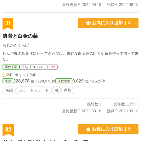
最終更新日 2022.09.15
登録日 2022.09.15
31
お気に入り追加
4
遺骨と白金の繭
もじかきくらげ
死んだ母の墓参りに行ってきた父は、奇妙な白金色の巨大な繭を持って帰って来
た。
現代文学
完結
ｼｮｰﾄｼｮｰﾄ
R15
24h.ポイント
0pt
228,978
9,629
位 / 228,978件
位 / 9,629件
小説
現代文学
短編
ショートショート
虫
家族
感想数 1
文字数 1,356
最終更新日 2023.03.18
登録日 2023.03.18
32
お気に入り追加
5