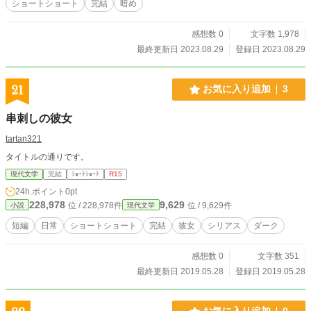
ショートショート
完結
暗め
感想数 0
文字数 1,978
最終更新日 2023.08.29
登録日 2023.08.29
21
お気に入り追加
3
串刺しの彼女
tartan321
タイトルの通りです。
現代文学
完結
ｼｮｰﾄｼｮｰﾄ
R15
24h.ポイント
0pt
228,978
9,629
位 / 228,978件
位 / 9,629件
小説
現代文学
短編
日常
ショートショート
完結
彼女
シリアス
ダーク
感想数 0
文字数 351
最終更新日 2019.05.28
登録日 2019.05.28