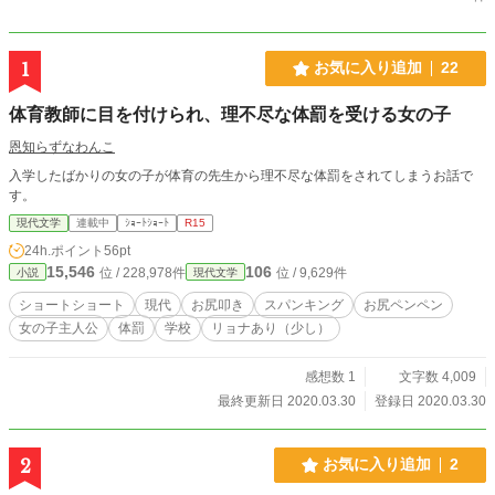
1
お気に入り追加
22
体育教師に目を付けられ、理不尽な体罰を受ける女の子
恩知らずなわんこ
入学したばかりの女の子が体育の先生から理不尽な体罰をされてしまうお話で
す。
現代文学
連載中
ｼｮｰﾄｼｮｰﾄ
R15
24h.ポイント
56pt
15,546
106
位 / 228,978件
位 / 9,629件
小説
現代文学
ショートショート
現代
お尻叩き
スパンキング
お尻ペンペン
女の子主人公
体罰
学校
リョナあり（少し）
感想数 1
文字数 4,009
最終更新日 2020.03.30
登録日 2020.03.30
2
お気に入り追加
2