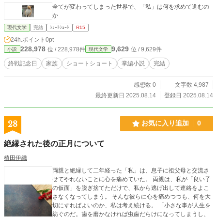
全てが変わってしまった世界で、「私」は何を求めて進むの
か
現代文学
完結
ｼｮｰﾄｼｮｰﾄ
R15
24h.ポイント
0pt
228,978
9,629
位 / 228,978件
位 / 9,629件
小説
現代文学
終戦記念日
家族
ショートショート
掌編小説
完結
感想数 0
文字数 4,987
最終更新日 2025.08.14
登録日 2025.08.14
28
お気に入り追加
0
絶縁された後の正月について
植田伊織
両親と絶縁して二年経った「私」は、息子に祖父母と交流さ
せてやれないことに心を痛めていた。 両親は、私が「良い子
の仮面」を脱ぎ捨てただけで、私から逃げ出して連絡をよこ
さなくなってしまう。 そんな彼らに心を痛めつつも、何を大
切にすればよいのか、私は考え続ける。 「小さな事が人生を
紡ぐのだ。歯を磨かなければ虫歯だらけになってしまうし、