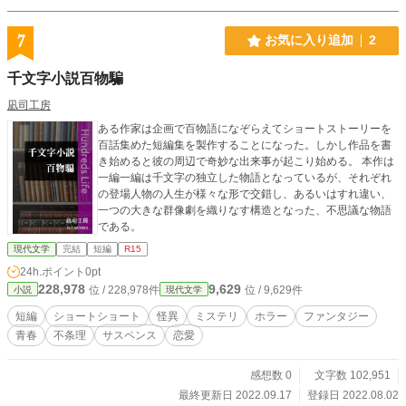
7
お気に入り追加
2
千文字小説百物騙
凪司工房
ある作家は企画で百物語になぞらえてショートストーリーを
百話集めた短編集を製作することになった。しかし作品を書
き始めると彼の周辺で奇妙な出来事が起こり始める。 本作は
一編一編は千文字の独立した物語となっているが、それぞれ
の登場人物の人生が様々な形で交錯し、あるいはすれ違い、
一つの大きな群像劇を織りなす構造となった、不思議な物語
である。
現代文学
完結
短編
R15
24h.ポイント
0pt
228,978
9,629
位 / 228,978件
位 / 9,629件
小説
現代文学
短編
ショートショート
怪異
ミステリ
ホラー
ファンタジー
青春
不条理
サスペンス
恋愛
感想数 0
文字数 102,951
最終更新日 2022.09.17
登録日 2022.08.02