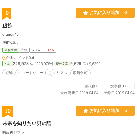
9
お気に入り追加
0
虚飾
dragon49
虚飾な話。
現代文学
完結
ｼｮｰﾄｼｮｰﾄ
R15
24h.ポイント
0pt
228,978
9,629
位 / 228,978件
位 / 9,629件
小説
現代文学
短編
ショートショート
シリアス
歌舞伎町
感想数 0
文字数 1,088
最終更新日 2019.04.04
登録日 2019.04.04
10
お気に入り追加
5
未来を知りたい男の話
暗黒神ゼブラ