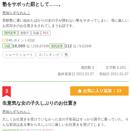
塾をサボった罰として……。
恩知らずなわんこ
受験塾に通い始めたばかりの女の子が慣れない塾をサボってしまい、母に厳しい
お尻叩きのお仕置きをされてしまうお話です。
現代文学
連載中
短編
R15
24h.ポイント
42pt
18,089
112
位 / 228,978件
位 / 9,629件
小説
現代文学
ショートショート
スパンキング
塾
感想数 0
文字数 6,261
最終更新日 2021.01.07
登録日 2021.01.07
3
お気に入り追加
13
生意気な女の子久しぶりのお仕置き
恩知らずなわんこ
久しくお仕置きを受けていなかった女の子彩花はすっかり調子に乗っていた。そ
んな彩花はある事から久しぶりに厳しいお仕置きを受けてしまう。