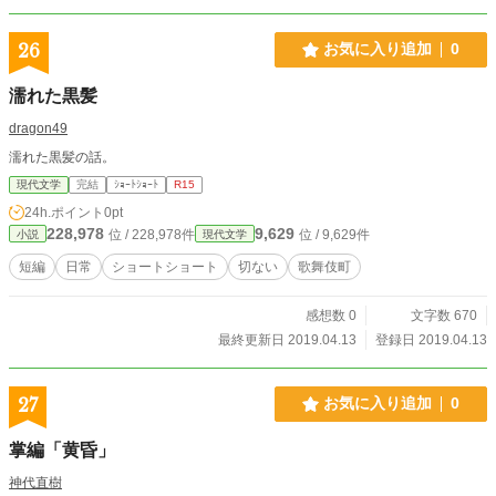
26
お気に入り追加
0
濡れた黒髪
dragon49
濡れた黒髪の話。
現代文学
完結
ｼｮｰﾄｼｮｰﾄ
R15
24h.ポイント
0pt
228,978
9,629
位 / 228,978件
位 / 9,629件
小説
現代文学
短編
日常
ショートショート
切ない
歌舞伎町
感想数 0
文字数 670
最終更新日 2019.04.13
登録日 2019.04.13
27
お気に入り追加
0
掌編「黄昏」
神代直樹