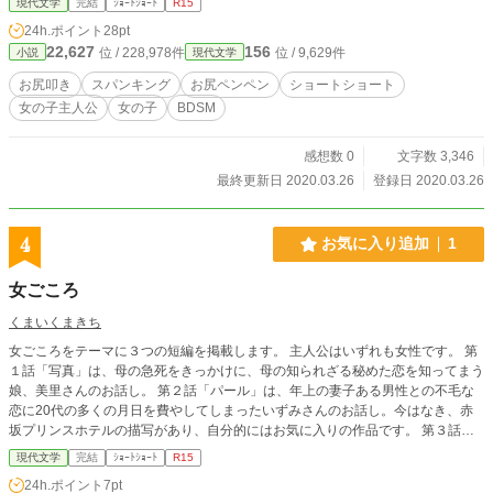
現代文学
完結
ｼｮｰﾄｼｮｰﾄ
R15
24h.ポイント
28pt
22,627
156
位 / 228,978件
位 / 9,629件
小説
現代文学
お尻叩き
スパンキング
お尻ペンペン
ショートショート
女の子主人公
女の子
BDSM
感想数 0
文字数 3,346
最終更新日 2020.03.26
登録日 2020.03.26
4
お気に入り追加
1
女ごころ
くまいくまきち
女ごころをテーマに３つの短編を掲載します。 主人公はいずれも女性です。 第
１話「写真」は、母の急死をきっかけに、母の知られざる秘めた恋を知ってまう
娘、美里さんのお話し。 第２話「パール」は、年上の妻子ある男性との不毛な
恋に20代の多くの月日を費やしてしまったいずみさんのお話し。今はなき、赤
坂プリンスホテルの描写があり、自分的にはお気に入りの作品です。 第３話
「星降る夜」は、年下の男性との恋を、彼を愛するが故にあきらめようとする優
現代文学
完結
ｼｮｰﾄｼｮｰﾄ
R15
季子さんのお話しです。 三者三様の恋愛模様です。
24h.ポイント
7pt