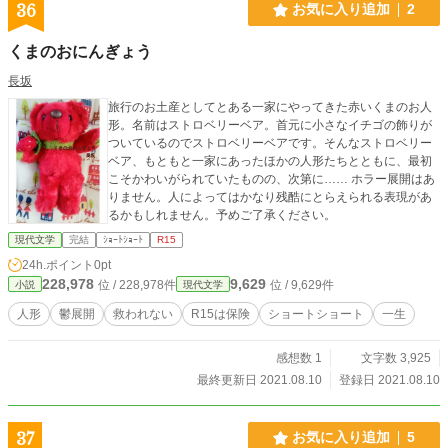
36
お気に入り追加
2
くまのおにんぎょう
長坂
旅行のお土産としてとある一家にやってきた赤いくまのお人
形。名前はストロベリーベア。首元に小さなイチゴの飾りが
ついているのでストロベリーベアです。そんなストロベリー
ベア、もともと一家にあったほかの人形たちとともに、最初
こそかわいがられていたものの、次第に…… ホラー展開はあ
りません。人によってはかなり残酷にとらえられる表現があ
るかもしれません。予めご了承ください。
現代文学
完結
ｼｮｰﾄｼｮｰﾄ
R15
24h.ポイント
0pt
228,978
9,629
位 / 228,978件
位 / 9,629件
小説
現代文学
人形
鬱展開
救われない
R15は保険
ショートショート
一生
感想数 1
文字数 3,925
最終更新日 2021.08.10
登録日 2021.08.10
37
お気に入り追加
5