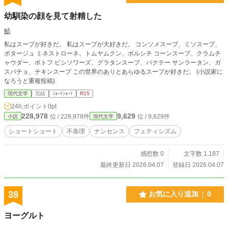
幼馴染の顔を見て射精した
鯖
私はスープが好きだ。 私はスープが大好きだ。 コンソメスープ、ミソスープ、
ポタージュ ミネストローネ、トムヤムクン、ボルシチ コーンスープ、クラムチ
ャウダー、ポトフ ビシソワーズ、グラタンスープ、バクテー サンラータン、ガ
スパチョ、チキンスープ この世界のありとあらゆるスープが好きだ。 (小説家に
なろうと重複投稿)
現代文学
完結
ｼｮｰﾄｼｮｰﾄ
R15
24h.ポイント
0pt
228,978
9,629
位 / 228,978件
位 / 9,629件
小説
現代文学
ショートショート
不条理
ナンセンス
フェティシズム
感想数 0
文字数 1,187
最終更新日 2026.04.07
登録日 2026.04.07
38
お気に入り追加
0
ヨーグルト