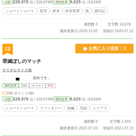
228,978
9,629
位 / 228,978件
位 / 9,629件
小説
現代文学
ショートショート
架空
終末
終末世界
旅
旅行記
感想数 0
文字数 18,678
最終更新日 2020.12.02
登録日 2020.07.22
12
お気に入り追加
1
罪滅ぼしのマッチ
すてきなサイズ感
習作です。
現代文学
完結
ｼｮｰﾄｼｮｰﾄ
R15
24h.ポイント
0pt
228,978
9,629
位 / 228,978件
位 / 9,629件
小説
現代文学
ショートショート
ファンタジー
短編
完結
シリアス
感想数 0
文字数 2,433
最終更新日 2021.07.23
登録日 2021.07.23