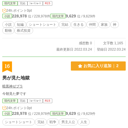
現代文学
完結
ｼｮｰﾄｼｮｰﾄ
R15
24h.ポイント
0pt
228,978
9,629
位 / 228,978件
位 / 9,629件
小説
現代文学
小説
短編
ショートショート
完結
生きる
仲間
家族
神
動物
株式投資
感想数 0
文字数 1,165
最終更新日 2022.03.24
登録日 2022.03.24
16
お気に入り追加
2
男が見た地獄
暗黒神ゼブラ
今朝見た夢です
現代文学
完結
ｼｮｰﾄｼｮｰﾄ
R15
24h.ポイント
0pt
228,978
9,629
位 / 228,978件
位 / 9,629件
小説
現代文学
ショートショート
完結
戦争
男主人公
人生