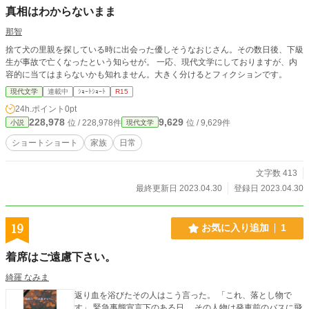
真相はわからないまま
那智
捨て犬の里親を探している時に出会った優しそうなおじさん。その数日後、下級
生が事故で亡くなったという知らせが。 一応、現代文学にしておりますが、内
容的に当てはまらないかも知れません。大きく分けるとフィクションです。
現代文学
連載中
ｼｮｰﾄｼｮｰﾄ
R15
24h.ポイント
0pt
228,978
9,629
位 / 228,978件
位 / 9,629件
小説
現代文学
ショートショート
家族
日常
文字数 413
最終更新日 2023.04.30
登録日 2023.04.30
19
お気に入り追加
1
着席はご遠慮下さい。
綺羅 なみま
返り血を浴びたその人はこう言った。 「これ、落とし物で
す」 緊急事態宣言下のある日。 その人物は発車前のバスに飛