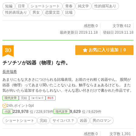
短編
日常
ショートショート
青春
純文学
性的描写あり
性的表現あり
男女
恋愛文芸
比喩
感想数 0
文字数 612
最終更新日 2019.11.18
登録日 2019.11.18
30
お気に入り追加
0
チソチソが凶器（物理）な件。
長井瑞希
あまりにもな大きさにつけられる比喩表現。お前のそれ軽く凶器やん。 股間が
凶器（物理）ってあまり聞いたことないよね。触手ならまぁあるけども。 また
気が向いたら追加するかもしれない、そんな思い付きだけで書かれた作品です。
現代文学
完結
ｼｮｰﾄｼｮｰﾄ
R15
24h.ポイント
0pt
228,978
9,629
位 / 228,978件
位 / 9,629件
小説
現代文学
ショートショート
完結
サイコパス？
凶器
男のロマン
感想数 0
文字数 1,391