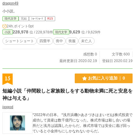
dragon49
小小説。
現代文学
完結
ｼｮｰﾄｼｮｰﾄ
R15
24h.ポイント
0pt
228,978
9,629
位 / 228,978件
位 / 9,629件
小説
現代文学
ショートショート
四畳半
喪中
喪服
未亡人
感想数 0
文字数 600
最終更新日 2020.02.19
登録日 2020.02.19
15
お気に入り追加
0
短編小説「仲間殺しと家族殺しをする動物未満に死と安息を
神は与える」
jxxgod
*2022年の日本。 *浅月浜磯(=あさづきはまいそ)は株式投資で
成功して資産は数千億円になった。株式市場は殺し合いの場
所だと浅月は認識したからだ。株式市場では安全に逃げ回っ
ていると小金持ちにしかなれないからだ。