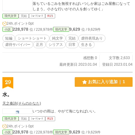
落ちているごみを無視すればいつしか家はごみ屋敷になって
しまう。小さな行いがその人を創ってゆく」
現代文学
完結
ｼｮｰﾄｼｮｰﾄ
R15
24h.ポイント
0pt
228,978
9,629
位 / 228,978件
位 / 9,629件
小説
現代文学
短編
ショートショート
純文学
完結
虐待表現あり
虐待サバイバー
正月
シリアス
日常
生きる
感想数 0
文字数 2,633
最終更新日 2023.01.04
登録日 2023.01.04
29
お気に入り追加
1
水。
天之奏詩(そらのかなた)
いつかの雨は、やがて海になればいい。
現代文学
完結
ｼｮｰﾄｼｮｰﾄ
R15
24h.ポイント
0pt
228,978
9,629
位 / 228,978件
位 / 9,629件
小説
現代文学