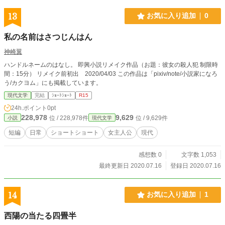
13
お気に入り追加
0
私の名前はさつじんはん
神崎翼
ハンドルネームのはなし。 即興小説リメイク作品（お題：彼女の殺人犯 制限時
間：15分） リメイク前初出 2020/04/03 この作品は「pixiv/note/小説家になろ
う/カクヨム」にも掲載しています。
現代文学
完結
ｼｮｰﾄｼｮｰﾄ
R15
24h.ポイント
0pt
228,978
9,629
位 / 228,978件
位 / 9,629件
小説
現代文学
短編
日常
ショートショート
女主人公
現代
感想数 0
文字数 1,053
最終更新日 2020.07.16
登録日 2020.07.16
14
お気に入り追加
1
西陽の当たる四畳半