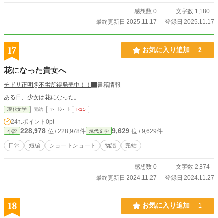
感想数 0
文字数 1,180
最終更新日 2025.11.17
登録日 2025.11.17
17
お気に入り追加
2
花になった貴女へ
チドリ正明@不労所得発売中！！
書籍情報
ある日、少女は花になった。
現代文学
完結
ｼｮｰﾄｼｮｰﾄ
R15
24h.ポイント
0pt
228,978
9,629
位 / 228,978件
位 / 9,629件
小説
現代文学
日常
短編
ショートショート
物語
完結
感想数 0
文字数 2,874
最終更新日 2024.11.27
登録日 2024.11.27
18
お気に入り追加
1