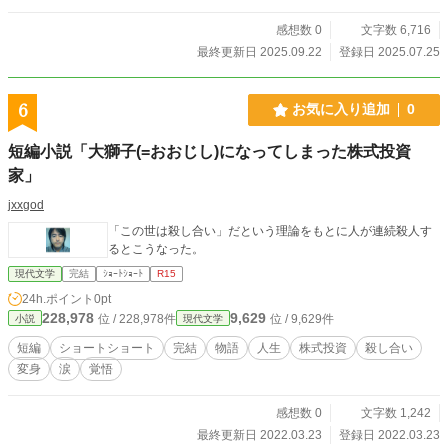
感想数 0
文字数 6,716
最終更新日 2025.09.22
登録日 2025.07.25
6
お気に入り追加
0
短編小説「大獅子(=おおじし)になってしまった株式投資
家」
jxxgod
「この世は殺し合い」だという理論をもとに人が連続殺人す
るとこうなった。
現代文学
完結
ｼｮｰﾄｼｮｰﾄ
R15
24h.ポイント
0pt
228,978
9,629
位 / 228,978件
位 / 9,629件
小説
現代文学
短編
ショートショート
完結
物語
人生
株式投資
殺し合い
変身
涙
覚悟
感想数 0
文字数 1,242
最終更新日 2022.03.23
登録日 2022.03.23