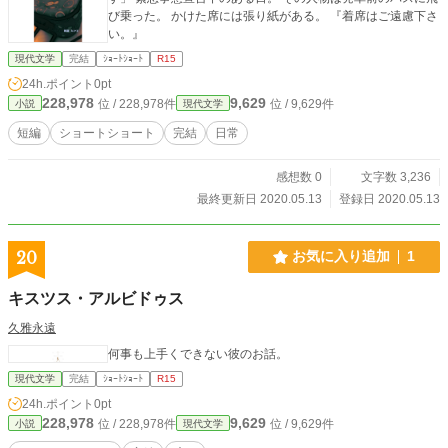
び乗った。 かけた席には張り紙がある。 『着席はご遠慮下さ
い。』
現代文学
完結
ｼｮｰﾄｼｮｰﾄ
R15
24h.ポイント
0pt
228,978
9,629
位 / 228,978件
位 / 9,629件
小説
現代文学
短編
ショートショート
完結
日常
感想数 0
文字数 3,236
最終更新日 2020.05.13
登録日 2020.05.13
20
お気に入り追加
1
キスツス・アルビドゥス
久雅永遠
何事も上手くできない彼のお話。
現代文学
完結
ｼｮｰﾄｼｮｰﾄ
R15
24h.ポイント
0pt
228,978
9,629
位 / 228,978件
位 / 9,629件
小説
現代文学