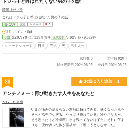
ドジっ子と呼ばれたくない男の子の話
暗黒神ゼブラ
これはドジっ子と呼ばれ続けた男の子の話
現代文学
完結
ｼｮｰﾄｼｮｰﾄ
R15
24h.ポイント
0pt
228,978
9,629
位 / 228,978件
位 / 9,629件
小説
現代文学
ショートショート
日常
完結
死
男主人公
感想数 0
文字数 920
最終更新日 2024.08.25
登録日 2024.08.25
33
お気に入り追加
1
アンチノミー：再び動きだす人生をあなたと
からした火南
いまだ痛みの治まらない左頬に触れてみる。熱くなった肌を
そっと指先でなぞる。やっぱり腫れている。冷やさなきゃ、
そう思ったけど冷凍庫に氷は残ってないはずだ。それに何よ
りも、疲れ切った体が億劫がって動こうとしなかった。