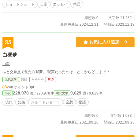
ショートショート
日常
エッセイ
精霊
感想数 0
文字数 11,482
最終更新日 2024.12.31
登録日 2023.12.19
35
お気に入り追加
0
白昼夢
白翠
ふと交差点で見た白昼夢。 現実だったのは、どこからどこまで？
現代文学
完結
ｼｮｰﾄｼｮｰﾄ
R15
24h.ポイント
0pt
228,978
9,629
位 / 228,978件
位 / 9,629件
小説
現代文学
現代
短編
ショートショート
空想
物語
感想数 0
文字数 1,083
最終更新日 2021.09.26
登録日 2021.09.26