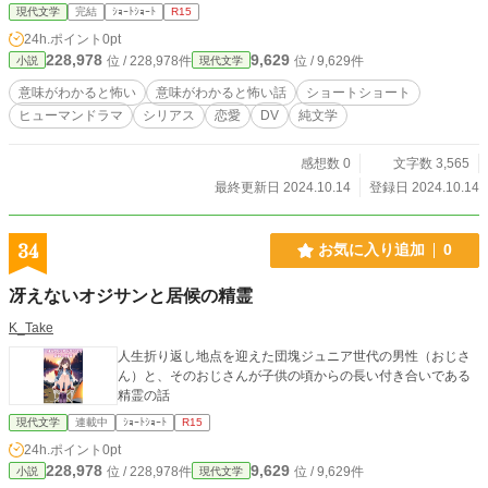
現代文学
完結
ｼｮｰﾄｼｮｰﾄ
R15
24h.ポイント
0pt
228,978
9,629
位 / 228,978件
位 / 9,629件
小説
現代文学
意味がわかると怖い
意味がわかると怖い話
ショートショート
ヒューマンドラマ
シリアス
恋愛
DV
純文学
感想数 0
文字数 3,565
最終更新日 2024.10.14
登録日 2024.10.14
34
お気に入り追加
0
冴えないオジサンと居候の精霊
K_Take
人生折り返し地点を迎えた団塊ジュニア世代の男性（おじさ
ん）と、そのおじさんが子供の頃からの長い付き合いである
精霊の話
現代文学
連載中
ｼｮｰﾄｼｮｰﾄ
R15
24h.ポイント
0pt
228,978
9,629
位 / 228,978件
位 / 9,629件
小説
現代文学