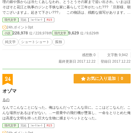
理の娘や孫からは冷たくあしなわれ、とうとうその家まで追い出され、いまはほ
そぼそと花江と執事のジンと手狭な家に暮らして三年がたった??? 「旦那様、朝
でございますよ。起きて下さい???」 この物語は、残酷な描写があります。も
しご気分が悪くなられたら、申し訳ありません。
現代文学
完結
ｼｮｰﾄｼｮｰﾄ
R15
24h.ポイント
0pt
228,978
9,629
位 / 228,978件
位 / 9,629件
小説
現代文学
純文学
ショートショート
孤独
感想数 0
文字数 9,942
最終更新日 2017.12.22
登録日 2017.12.22
24
お気に入り追加
0
オゾマ
るの
なんでこんなことになった。俺はなんだってこんな目に。ここはどこなんだ。こ
んな場所があるはずがない。…ー搭乗中の飛行機が墜落し、一命をとりとめた俺
は高度な文明を持った巨大な生物に捕まりペットとなった。
現代文学
完結
ｼｮｰﾄｼｮｰﾄ
R15
24h.ポイント
0pt