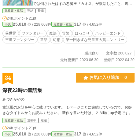
では倒されたはずの悪魔王『カオス』が復活したこと、現実
界と幻想界は表裏一体で、片方の世界が悪くなると、もう片
児童書・童話
完結
長編
方の世界にも悪影響があること、父のとしおが両方の世界を
24h.ポイント
21pt
救うべく、幻想界に旅立ったことなどを聞いたのです。そこ
25,010
317
位 / 228,608件
位 / 4,652件
小説
児童書・童話
ですぐるは祖父から受け継いだ杖を手に、幻想界へと旅立っ
ていきました。
異世界
ファンタジー
魔法
冒険
ほっこり
ハッピーエンド
王道ファンタジー
童話
幻想
第一回きずな児童書大賞エントリー
感想数 0
文字数 260,027
最終更新日 2023.06.30
登録日 2022.04.20
34
お気に入り追加
0
深夜23時の童話集
みづきかやの
童話風のお話を中心に載せています。 １ページごとに完結しているので、お好
きなタイトルからお読みください。 新作を書いた時は、２３時にup予定です。
児童書・童話
連載中
短編
24h.ポイント
21pt
25,010
317
位 / 228,608件
位 / 4,652件
小説
児童書・童話