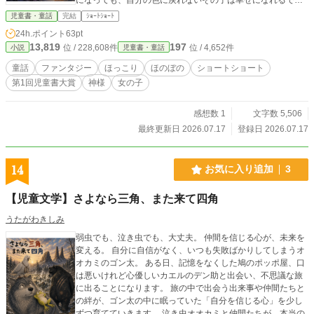
ょうか？ハッピーエンドです。 ※この物語は色彩心理学には
児童書・童話
完結
ｼｮｰﾄｼｮｰﾄ
基づいてはおりません。
24h.ポイント
63pt
13,819
197
位 / 228,608件
位 / 4,652件
小説
児童書・童話
童話
ファンタジー
ほっこり
ほのぼの
ショートショート
第1回児童書大賞
神様
女の子
感想数 1
文字数 5,506
最終更新日 2026.07.17
登録日 2026.07.17
14
お気に入り追加
3
【児童文学】さよなら三角、また来て四角
うたがわきしみ
弱虫でも、泣き虫でも、大丈夫。 仲間を信じる心が、未来を
変える。 自分に自信がなく、いつも失敗ばかりしてしまうオ
オカミのゴン太。 ある日、記憶をなくした鳩のポッポ屋、口
は悪いけれど心優しいカエルのデン助と出会い、不思議な旅
に出ることになります。 旅の中で出会う出来事や仲間たちと
の絆が、ゴン太の中に眠っていた「自分を信じる心」を少し
ずつ育てていきます。 泣き虫オオカミと仲間たちが、本当の