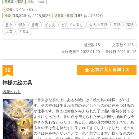
児童書・童話
完結
短編
24h.ポイント
63pt
13,819
197
位 / 228,608件
位 / 4,652件
小説
児童書・童話
悪女
聖女
悪魔
ざまあ
どんでん返し
大人の童話
童話
寓話
王女
ざまぁ
感想数 15
文字数 9,136
最終更新日 2022.01.20
登録日 2021.01.16
13
お気に入り追加
3
神様の絵の具
織花かおり
一番大きな雲の上にある神殿には「絵の具の神様」がいま
す。その神様は生まれる前の子どもたちの心に色をつけるの
が仕事です。例えば赤色を与えられた子は熱い情熱を持てる
ようになったり。青い色を与えられた子は困難な場面でも冷
静さを失わなかったり。ある日、絵の具の神様のミスで、あ
る女の子は色を持たずに生まれてきてしまいました。その女
の子は色を持たないことで、色々苦労します。様々な色の心
になっても、自分の色に戻れないその子は幸せになれるでし