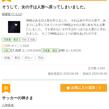
そうして、女の子は人形へ戻ってしまいました。
桗梛葉 (たなは)
神様がある日人形を作りました。 それは女の子の人形で、あ
まりに上手にできていたので神様はその人形に命を与える事
にしました。 でも笑わないその子はやっぱりお人形だと言わ
れました。 そこで神様は心に１つの袋をあげたのです。
児童書・童話
完結
短編
24h.ポイント
42pt
17,328
240
位 / 228,608件
位 / 4,652件
小説
児童書・童話
短編
童話
切ない
完結
文字数 3,404
最終更新日 2020.06.09
登録日 2020.06.09
31
お気に入り追加
1
サッカーの神さま
八神真哉