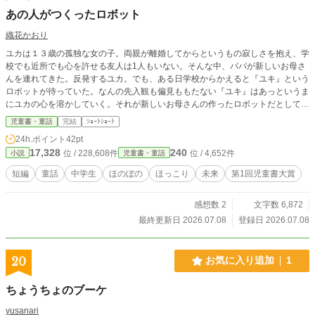
あの人がつくったロボット
織花かおり
ユカは１３歳の孤独な女の子。両親が離婚してからというもの寂しさを抱え、学
校でも近所でも心を許せる友人は1人もいない。そんな中、パパが新しいお母さ
んを連れてきた。反発するユカ。でも、ある日学校からかえると『ユキ』という
ロボットが待っていた。なんの先入観も偏見ももたない『ユキ』はあっというま
にユカの心を溶かしていく。それが新しいお母さんの作ったロボットだとして
も、ユカは『ユキ』をかわいい弟のようにおもうようになっていた。新しいお母
児童書・童話
完結
ｼｮｰﾄｼｮｰﾄ
さんの事故と秘密。それが明らかになったとき、ユカは……。 心温まるちょっ
24h.ポイント
42pt
と未来のお話。
17,328
240
位 / 228,608件
位 / 4,652件
小説
児童書・童話
短編
童話
中学生
ほのぼの
ほっこり
未来
第1回児童書大賞
感想数 2
文字数 6,872
最終更新日 2026.07.08
登録日 2026.07.08
20
お気に入り追加
1
ちょうちょのブーケ
yusanari