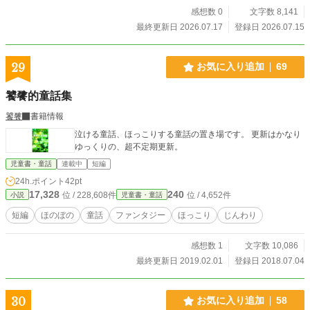
感想数 0
文字数 8,141
最終更新日 2026.07.17
登録日 2026.07.15
29
お気に入り追加
69
饕餮的童話集
饕餮
書籍情報
泣ける童話、ほっこりする童話の置き場です。 更新はかなり
ゆっくりの、超不定期更新。
児童書・童話
連載中
短編
24h.ポイント
42pt
17,328
240
位 / 228,608件
位 / 4,652件
小説
児童書・童話
短編
ほのぼの
童話
ファンタジー
ほっこり
じんわり
感想数 1
文字数 10,086
最終更新日 2019.02.01
登録日 2018.07.04
30
お気に入り追加
58