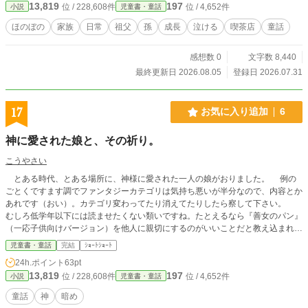
13,819
197
位 / 228,608件
位 / 4,652件
小説
児童書・童話
ほのぼの
家族
日常
祖父
孫
成長
泣ける
喫茶店
童話
感想数 0
文字数 8,440
最終更新日 2026.08.05
登録日 2026.07.31
17
お気に入り追加
6
神に愛された娘と、その祈り。
こうやさい
とある時代、とある場所に、神様に愛された一人の娘がおりました。 例の
ごとくですます調でファンタジーカテゴリは気持ち悪いが半分なので、内容とか
あれです（おい）。カテゴリ変わってたり消えてたりしたら察して下さい。
むしろ低学年以下には読ませたくない類いですね。たとえるなら『善女のパン』
（一応子供向けバージョン）を他人に親切にするのがいいことだと教え込まれて
信じてる免疫ない子供に読ませるような？（そこまでは行かない） 熱暴走が
児童書・童話
完結
ｼｮｰﾄｼｮｰﾄ
本格的にヤバいです。今日明日壊れはさすがにしないでしょうが、データのバッ
24h.ポイント
63pt
クアップがとか次の機種どうしようとかがこれもいろんな意味でヤバそうなの
13,819
197
位 / 228,608件
位 / 4,652件
小説
児童書・童話
で、待機放出が続いたり追加止まったりしたら察して下さい。。。 ただいま
諸事情で出すべきか否か微妙なので棚上げしてたのとか自サイトの方に上げるべ
童話
神
暗め
きかどうか悩んでたのとか大昔のとかを放出中です。見直しもあまり出来ないの