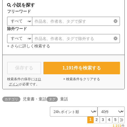
小説を探す
フリーワード
除外ワード
+ さらに詳しく検索する
保存する
1,191
件を検索する
検索条件の保存には
ロ
× 検索条件をクリアする
グイン
が必要です。
児童書・童話
童話
カテゴリ
タグ
1
2
3
4
5
1,191
件