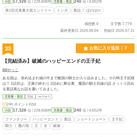
17,328
240
位 / 228,608件
位 / 4,652件
小説
児童書・童話
第1回児童書大賞エントリー
トンボ
童話
ほのぼの
感想数 0
文字数 7,779
最終更新日 2026.08.04
登録日 2026.07.31
23
お気に入り追加
7
【完結済み】破滅のハッピーエンドの王子妃
BBやっこ
ある国は、攻め込まれ城の中まで敵国の騎士が入り込みました。その時王子妃様
は？ 1話目は、王家の終わり 2話めに舞台裏、魔国の騎士目線の話 さっくり読め
る童話風なお話を書いてみました。
児童書・童話
完結
ｼｮｰﾄｼｮｰﾄ
24h.ポイント
42pt
17,328
240
位 / 228,608件
位 / 4,652件
小説
児童書・童話
ファンタジー
ハッピーエンド
童話
ショートショート
王子妃
騎士
魔の国
王
女
破滅