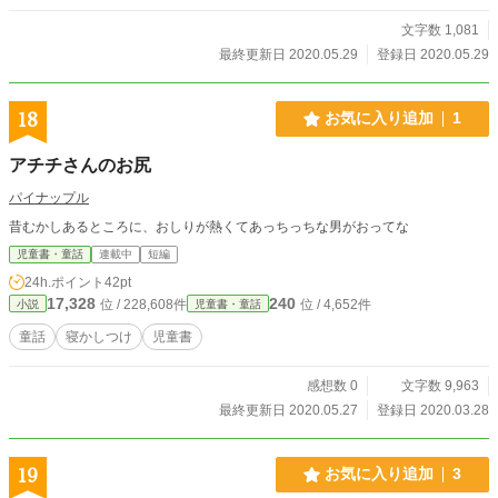
でいつも以上に誤字脱字等も多いです。ご了承下さい。
文字数 1,081
最終更新日 2020.05.29
登録日 2020.05.29
18
お気に入り追加
1
アチチさんのお尻
パイナップル
昔むかしあるところに、おしりが熱くてあっちっちな男がおってな
児童書・童話
連載中
短編
24h.ポイント
42pt
17,328
240
位 / 228,608件
位 / 4,652件
小説
児童書・童話
童話
寝かしつけ
児童書
感想数 0
文字数 9,963
最終更新日 2020.05.27
登録日 2020.03.28
19
お気に入り追加
3