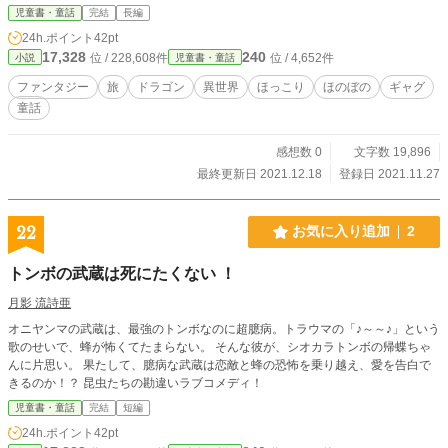
ねて山登りを開始した。 山登りの途中で鳥とたわむれたり、キレイな夕日
児童書・童話
完結
長編
に出会ったりしながら、山を登り始めて三日目の昼すぎについに山の頂上へとた
24h.ポイント
42pt
どりついた。 山の頂上に住んでいたのは、真っ赤なウロコを持つ陽気なドラゴ
17,328
240
位 / 228,608件
位 / 4,652件
小説
児童書・童話
ンだった。インタビュアーとして初めてドラゴンのインタビューを試みた私は、
今まで知ることのなかったしょうげき的な事実をたくさん知ることができた。
ファンタジー
旅
ドラゴン
異世界
ほっこり
ほのぼの
ギャグ
ドラゴンの好きな食べ物がトウガラシで、まさかトウガラシの食べ過ぎで体の色
童話
が黒から真っ赤に変化したなんて誰が想像できただろうか。夕日を赤く染めるの
にドラゴンの吹く火が一役かっていただなんて、きっと今まで誰も思ってもいな
かっただろう。 そんなおどろきのインタビューを終えて戻った私は、記事の
感想数 0
文字数 19,896
まとめにとりかかった。たくさんの情報をどう記事にまとめるかは悩んでいた
最終更新日 2021.12.18
登録日 2021.11.27
が、タイトルはもう決まっていた。タイトルはこうだ。とつげき！インタビュア
ー！真っ赤なドラゴンのひみつ、だ。
22
お気に入り追加
2
トンボの武蔵は死にたくない ！
月影 流詩亜
オニヤンマの武蔵は、最強のトンボなのに超臆病。トラウマの「♪～～♪」という
歌のせいで、蜂が怖くてたまらない。 そんな彼が、シオカラトンボの帰蝶ちゃ
んに片思い。 果たして、臆病な武蔵は恋敵と蜂の恐怖を乗り越え、愛を告白で
きるのか！？ 昆虫たちの勘違いラブコメディ！
児童書・童話
完結
短編
24h.ポイント
42pt