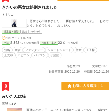
きたいの悪女は処刑されました
トネリコ
悪女は処刑されました。 国は益々栄えました。 おめで
とう。おめでとう。 おしまい。
児童書・童話
完結
ｼｮｰﾄｼｮｰﾄ
24h.ポイント
575pt
2,342
22
位 / 228,608件
位 / 4,652件
小説
児童書・童話
短編
童話
ファンタジー
ショートショート
聖女
王子様
王女様
ハピエン
バドエン
伝染病
感想数 29
文字数 837
最終更新日 2019.11.26
登録日 2019.11.26
3
お気に入り追加
1
みいたんは猫
亘理ちょき
夏休みのある日、みいたんは鉄棒から落っこちて――猫にな