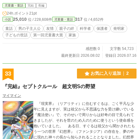
2才の男の子だった。 夏休みの間、彼が過ごす発明一家の生活は何もかもが普
児童書・童話
完結
長編
通ではない。
24h.ポイント
21pt
25,010
317
位 / 228,608件
位 / 4,652件
小説
児童書・童話
童話
男の子主人公
友情
親子の絆
科学者
保護者
発明家
子どもの世話
第一回児童書大賞
家族
感想数 0
文字数 54,723
最終更新日 2026.08.02
登録日 2026.07.16
33
お気に入り追加
2
『完結』セプトクルール 超文明Sの野望
マイマイン
『現実界』（リアリティ）に住むすぐるは、ごく平凡な少
年に見えますが、実は祖父から不思議な力を受け継いでいる
『魔法使い』で、そのせいで周りからは好奇の目で見られて
きましたが、それを世のため人のために使うという使命感を
抱いていました。 ある日、すぐるは祖父から聞かされたも
う一つの世界『幻想界』（ファンタジア）の存在を、夢の中
に現れた神々の長から知らされることとなりました。幻想界