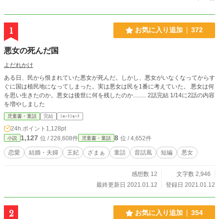
1
お気に入り追加
372
悪女の死んだ国
よだれかけ
ある日、民から恨まれていた悪女が死んだ。しかし、悪女がいなくなってからす
ぐに国は植民地になってしまった。実は悪女は民を1番に考えていた。 悪女は何
を思い生きたのか。悪女は後世に何を残したのか......... 2話完結 1/14に2話の内容
を増やしました
児童書・童話
完結
ｼｮｰﾄｼｮｰﾄ
24h.ポイント
1,128pt
1,127
8
位 / 228,608件
位 / 4,652件
小説
児童書・童話
恋愛
結婚・夫婦
王妃
ざまぁ
童話
昔話風
短編
悪女
感想数 12
文字数 2,946
最終更新日 2021.01.12
登録日 2021.01.12
2
お気に入り追加
354