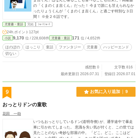
の「くまのくま吉くん」だった！ 今まで誰にも甘えられなか
ったりょうくんが「くまのくま吉くん」と過ごす特別な３日
間！ ※全２６話です。
児童書・童話
完結
ｼｮｰﾄｼｮｰﾄ
24h.ポイント
127pt
9,170
171
位 / 228,608件
位 / 4,652件
小説
児童書・童話
ほのぼの
ほっこり
童話
ファンタジー
児童書
ハッピーエンド
切ない
感想数 0
文字数 816
最終更新日 2026.07.31
登録日 2026.07.01
9
お気に入り追加
9
おっとりドンの童歌
花田 一劫
いつもおっとりしているドン(道明寺僚) が、通学途中で暴走
車に引かれてしまった。 意識を失い気が付くと、この世では
見たことのない奇妙な部屋の中。 「どこ。どこ。ここはど