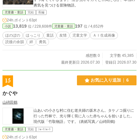
勇気を見つける冒険物語。
児童書・童話
完結
長編
24h.ポイント
63pt
13,819
197
位 / 228,608件
位 / 4,652件
小説
児童書・童話
ほのぼの
ほっこり
童話
友情
児童文学
ＡＩ生成画像
読後の余韻
絆
勇気
感想数 0
文字数 45,385
最終更新日 2026.07.30
登録日 2026.07.30
15
お気に入り追加
6
かぐや
山碕田鶴
山あいの小さな村に住む老夫婦の坂木さん。タケノコ掘りに
行った竹林で、光り輝く筒に入った赤ちゃんを拾いました。
現代版「竹取物語」です。 (表紙写真／山碕田鶴)
児童書・童話
完結
ｼｮｰﾄｼｮｰﾄ
24h.ポイント
63pt