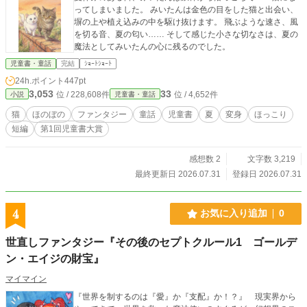
ってしまいました。 みいたんは金色の目をした猫と出会い、
塀の上や植え込みの中を駆け抜けます。 飛ぶような速さ、風
を切る音、夏の匂い…… そして感じた小さな切なさは、夏の
魔法としてみいたんの心に残るのでした。
児童書・童話
完結
ｼｮｰﾄｼｮｰﾄ
24h.ポイント
447pt
3,053
33
位 / 228,608件
位 / 4,652件
小説
児童書・童話
猫
ほのぼの
ファンタジー
童話
児童書
夏
変身
ほっこり
短編
第1回児童書大賞
感想数 2
文字数 3,219
最終更新日 2026.07.31
登録日 2026.07.31
4
お気に入り追加
0
世直しファンタジー『その後のセプトクルール1 ゴールデ
ン・エイジの財宝』
マイマイン
『世界を制するのは『愛』か『支配』か！？』 現実界から