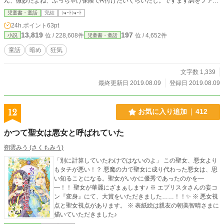
ん、微妙だよね、ぶっちゃけ保険でR付けたいくらいだし。ですます調をファン
タジーだということに相変わらず違和感凄いのでこっちにしたけど……これ、悪
児童書・童話
完結
ｼｮｰﾄｼｮｰﾄ
質かねぇ？ カテ変わってたり消えてたら察して下さい。なんで自分こんなにで
24h.ポイント
63pt
すます調ファンタジー駄目なんだろう？ それでもですます調やめるくらいなら
13,819
197
位 / 228,608件
位 / 4,652件
小説
児童書・童話
カテゴリの方諦めるけど。 そして無意味に名前がついてる主人公。いやタイ
トルから出来た話なもので。けどそもそもなんでこんなタイトル浮かんだんだ？
童話
暗め
狂気
なんかユリウスって名前の絵に関係するキャラの話でも読んでたのか？ その
辺記憶がない。消えてたら察して下さい（二回目）。記憶力のなさがうらめし
文字数 1,339
い。こういうの投稿前に自動で判別つくようにならないかなぁ。 ただいま諸
事情で出すべきか否か微妙なので棚上げしてたのとか自サイトの方に上げるべき
最終更新日 2019.08.09
登録日 2019.08.09
かどうか悩んでたのとか大昔のとかを放出中です。見直しもあまり出来ないので
いつも以上に誤字脱字等も多いです。ご了承下さい。
12
お気に入り追加
412
かつて聖女は悪女と呼ばれていた
朔雲みう (さくもみう)
「別に計算していたわけではないのよ」 この聖女、悪女より
もタチが悪い！？ 悪魔の力で聖女に成り代わった悪女は、思
い知ることになる。聖女がいかに優秀であったのかを―
―！！ 聖女が華麗にざまぁします♪ ※ エブリスタさんの妄コ
ン『変身』にて、大賞をいただきました……！！✨ ※ 悪女視
点と聖女視点があります。 ※ 表紙絵は親友の朝美智晴さまに
描いていただきました♪