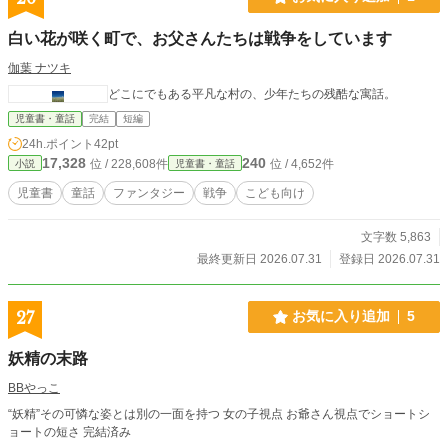
白い花が咲く町で、お父さんたちは戦争をしています
伽葉 ナツキ
どこにでもある平凡な村の、少年たちの残酷な寓話。
児童書・童話
完結
短編
24h.ポイント
42pt
17,328
240
位 / 228,608件
位 / 4,652件
小説
児童書・童話
児童書
童話
ファンタジー
戦争
こども向け
文字数 5,863
最終更新日 2026.07.31
登録日 2026.07.31
27
お気に入り追加
5
妖精の末路
BBやっこ
“妖精”その可憐な姿とは別の一面を持つ 女の子視点 お爺さん視点でショートシ
ョートの短さ 完結済み