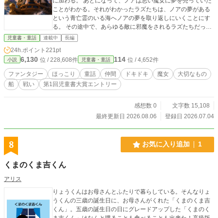
に加わる。 あとになって、ノアは悪い魔女に夢を売っていた
ことがわかる。それがわかったラズたちは、ノアの夢がある
という青亡霊のいる海へノアの夢を取り返しにいくことにす
る。 その途中で、あらゆる敵に邪魔をされるラズたちだった
けれども、諦めずに、勇猛果敢に進んでいく──。
児童書・童話
連載中
長編
24h.ポイント
221pt
6,130
114
位 / 228,608件
位 / 4,652件
小説
児童書・童話
ファンタジー
ほっこり
童話
仲間
ドキドキ
魔女
大切なもの
船
戦い
第1回児童書大賞エントリー
感想数 0
文字数 15,108
最終更新日 2026.08.06
登録日 2026.07.04
8
お気に入り追加
1
くまのくま吉くん
アリス
りょうくんはお母さんとふたりで暮らしている。そんなりょ
うくんの三歳の誕生日に、お母さんがくれた「くまのくま吉
くん」。五歳の誕生日の日にグレードアップした「くまのく
ま吉くん」はなんと喋ることも食べることも出来た！高級版