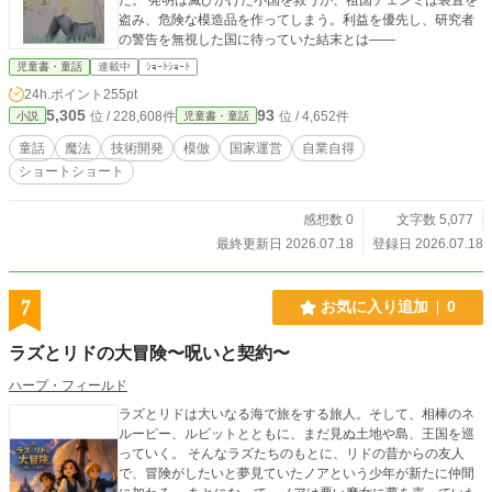
盗み、危険な模造品を作ってしまう。利益を優先し、研究者
の警告を無視した国に待っていた結末とは――
児童書・童話
連載中
ｼｮｰﾄｼｮｰﾄ
24h.ポイント
255pt
5,305
93
位 / 228,608件
位 / 4,652件
小説
児童書・童話
童話
魔法
技術開発
模倣
国家運営
自業自得
ショートショート
感想数 0
文字数 5,077
最終更新日 2026.07.18
登録日 2026.07.18
7
お気に入り追加
0
ラズとリドの大冒険〜呪いと契約〜
ハープ・フィールド
ラズとリドは大いなる海で旅をする旅人。そして、相棒のネ
ルーピー、ルビットとともに、まだ見ぬ土地や島、王国を巡
っていく。 そんなラズたちのもとに、リドの昔からの友人
で、冒険がしたいと夢見ていたノアという少年が新たに仲間