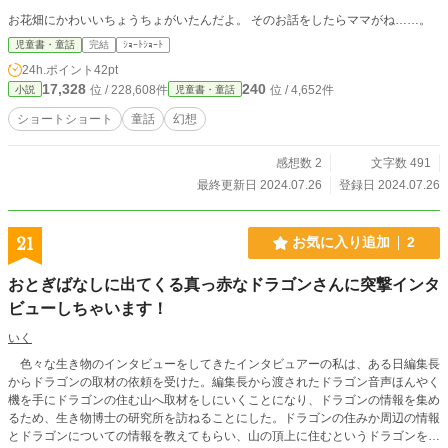
お花畑にかわいいちょうちょがいたんだよ。 そのお話をしたらママがね……。
児童書・童話
完結
ｼｮｰﾄｼｮｰﾄ
24h.ポイント
42pt
17,328
240
位 / 228,608件
位 / 4,652件
小説
児童書・童話
ショートショート
童話
幻想
感想数 2
文字数 491
最終更新日 2024.07.26
登録日 2024.07.26
21
お気に入り追加
2
おとぎばなしに出てくる真っ赤なドラゴンさんに突撃インタ
ビューしちゃいます！
いく
色々な生き物のインタビューをしてきたインタビュアーの私は、ある日編集長
からドラゴンの取材の依頼を受けた。編集長から渡されたドラゴン音声ほんやく
機を手にドラゴンの住む山へ取材をしにいくことになり、ドラゴンの情報を集め
るため、生き物博士の研究所を訪ねることにした。ドラゴンの住みか周辺の情報
とドラゴンについての情報を教えてもらい、山の頂上に住むというドラゴンを訪