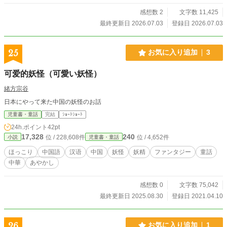
感想数 2
文字数 11,425
最終更新日 2026.07.03
登録日 2026.07.03
25
お気に入り追加
3
可爱的妖怪（可愛い妖怪）
緒方宗谷
日本にやって来た中国の妖怪のお話
児童書・童話
完結
ｼｮｰﾄｼｮｰﾄ
24h.ポイント
42pt
17,328
240
位 / 228,608件
位 / 4,652件
小説
児童書・童話
ほっこり
中国語
汉语
中国
妖怪
妖精
ファンタジー
童話
中華
あやかし
感想数 0
文字数 75,042
最終更新日 2025.08.30
登録日 2021.04.10
26
お気に入り追加
1