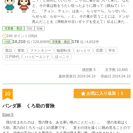
こ？」と自問していたら、こっちに雀が近づいて来た。 なん
と、その雀は歌をうたい狂ったように踊って（跳ねて）い
た。 「チュン。チュン。はあ～。らっせーら。らっせいら。
らせらせ、らせーら。」と。 その雀が言うことには、ドンが
死んだことを（津軽弁や古いギャグを交えて）伝えに来た者
だという。 道明寺が下の世界を覗くと、テレビのドラマで観
児童書・童話
完結
短編
た昔話の風景のようだった。 その中には、自分と瓜二つのド
24h.ポイント
106pt
ン助や同級生の瓜二つのハナちゃん、ヤーミ、イート、ヨウ
10,210
178
位 / 228,608件
位 / 4,652件
小説
児童書・童話
カイ、カトッぺがいた。 みんながいる村では、ヌエという妖
怪がいた。 ヌエとは、顔は鬼、身体は熊、虎の手や足をも
童話
童歌
ファンタジー
輪廻転生
おっとり
恋愛
学生
ち、何とシッポの先に大蛇の頭がついてあり、人を食べる恐
江戸時代
ハッピーエンド
ほっこり
ろしい妖怪のことだった。 ある時、ハナちゃんがヌエに攫わ
れて、ドン助とヤーミがヌエを退治に行くことになるが、天
界からドラマを観るように楽しんで鑑賞していた道明寺だっ
感想数 5
文字数 10,885
たが、道明寺の体は消え、意識はドン助の体と同化していっ
最終更新日 2024.04.10
登録日 2024.04.10
た。 ドン助とヤーミは、ハナちゃんを救出できたのか？恐ろ
しいヌエは退治できたのか？
10
お気に入り追加
1
パンダ豚 くろ助の冒険
Eisei 5
僕が生まれたのは、雪の降る、ある寒い晩のことだった…。 僕の名前はく
ろ助。黒六白(くろろっぱく)の黒豚です。 富士の頂を遠くに眺め見ることので
きる、盆地の高台にある農場で、ある雪の降る寒い晩、僕は生まれました。