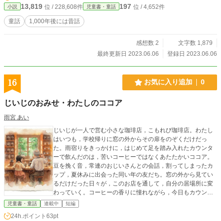
13,819
197
位 / 228,608件
位 / 4,652件
小説
児童書・童話
童話
1,000年後には昔話
感想数 2
文字数 1,879
最終更新日 2023.06.06
登録日 2023.06.06
16
お気に入り追加
0
じいじのおみせ・わたしのココア
雨宮 あい
じいじが一人で営む小さな珈琲店，こもれび珈琲店。わたし
はいつも，学校帰りに窓の外からその扉をのぞくだけだっ
た。雨宿りをきっかけに，はじめて足を踏み入れたカウンタ
ーで飲んだのは，苦いコーヒーではなくあたたかいココア。
豆を挽く音，常連のおじいさんとの会話，割ってしまったカ
ップ，夏休みに出会った同い年の友だち。窓の外から見てい
るだけだった日々が，このお店を通して，自分の居場所に変
わっていく。コーヒーの香りに憧れながら，今日もカウンタ
ーでココアを飲む，わたしの一年間の記録。
児童書・童話
連載中
短編
24h.ポイント
63pt