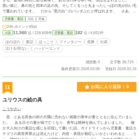
黒い体に、鼻の先と四本の足の先、そしてくるっと丸まったしっぽの先が白い毛
で覆われています。 だから ”黒六白 ” のパンダぶたと呼ばれます。 さあ、僕
のお母さんの陣痛が始まりました。いよいよ、僕の生まれる時が近づいてきたみ
児童書・童話
完結
長編
たいです…。 「パンダぶた くろ助」の成長の物語です。 宜しければ、ど
24h.ポイント
85pt
うぞ。 ★なお、種雄豚としてのくろ助の成長の物語ですので、後半部分に、
11,560
182
位 / 228,608件
位 / 4,652件
小説
児童書・童話
豚肉の生産のための豚の繁殖行為として、性的な表現・記述があります。ご注意
ください。 ★この作品は、「小説家になろう」、「カクヨム」、「エブリス
ほのぼの
童話
ほっこり
ファンタジー
黒豚
出産
タ」でも公開しております。
泣ける/切ない
ハッピーエンド
感想数 0
文字数 38,725
最終更新日 2026.03.06
登録日 2026.02.19
11
お気に入り追加
5
ユリウスの絵の具
こうやさい
昔、とある田舎の村の片隅に売れない画家の青年が妻とともに住んでいまし
た。 ある日その妻が病で亡くなり、青年は精神を病んでしまいました。 確
か大人向けの童話な感じを目指して書いた話。ガイドラインから児童書・童話カ
テゴリの異世界禁止は消えたけど、内容・表現が相応しいかといわれると……う