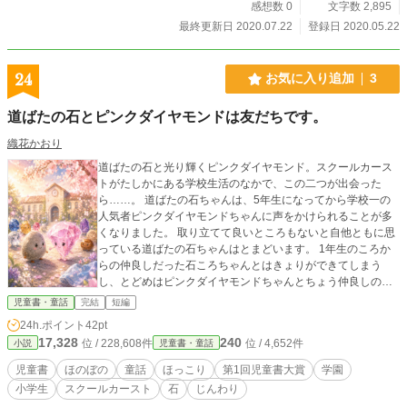
感想数 0
文字数 2,895
最終更新日 2020.07.22
登録日 2020.05.22
24
お気に入り追加
3
道ばたの石とピンクダイヤモンドは友だちです。
織花かおり
道ばたの石と光り輝くピンクダイヤモンド。スクールカース
トがたしかにある学校生活のなかで、この二つが出会った
ら……。 道ばたの石ちゃんは、5年生になってから学校一の
人気者ピンクダイヤモンドちゃんに声をかけられることが多
くなりました。 取り立てて良いところもないと自他ともに思
っている道ばたの石ちゃんはとまどいます。 1年生のころか
らの仲良しだった石ころちゃんとはきょりができてしまう
し、とどめはピンクダイヤモンドちゃんとちょう仲良しのサ
ファイヤちゃんに「引き立て役」だと言われ、落ち込みま
児童書・童話
完結
短編
す。 そんな時、クラスでピンクダイヤモンドちゃんのハンカ
24h.ポイント
42pt
チがなくなる事件がおきて……。 大事なのは形じゃない。き
17,328
240
位 / 228,608件
位 / 4,652件
小説
児童書・童話
っと心。 ハートウォーミングストーリーです。
児童書
ほのぼの
童話
ほっこり
第1回児童書大賞
学園
小学生
スクールカースト
石
じんわり