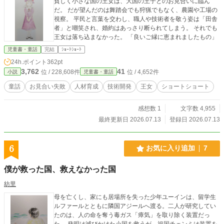
貧しく小さな国の王女は、大国の王子とのお見合いに臨ん
だ。 だが望んだのは舞踏会でも狩猟でもなく、農園や工場の
視察。 平民と言葉を交わし、職人や技術者を敬う姿は「田舎
者」と嘲笑され、婚約はあっさり断られてしまう。 それでも
王女は落ち込まなかった。 「良いご縁に恵まれましたもの」
児童書・童話
完結
ｼｮｰﾄｼｮｰﾄ
24h.ポイント
362pt
3,762
41
位 / 228,608件
位 / 4,652件
小説
児童書・童話
童話
お見合い失敗
人材育成
技術開発
王女
ショートショート
感想数 1
文字数 4,955
最終更新日 2026.07.13
登録日 2026.07.13
6
お気に入り追加
7
僕が救った国、救えなかった国
紡里
母を亡くし、家にも居場所を失った少年ユーインは、留学生
ルファールとともに隣国アジールへ渡る。二人が研究してい
たのは、人の命を奪う毒ガス「瘴気」を取り除く装置だっ
た。 発明は滅びかけた小国を救うが、祖国チェンミは装置を