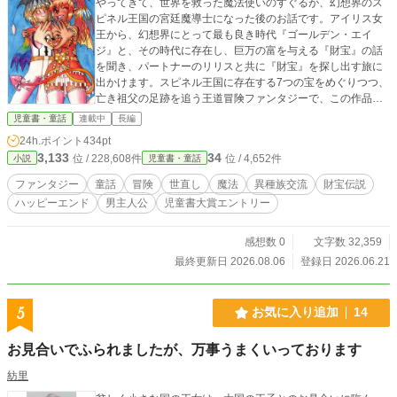
やってきて、世界を救った魔法使いのすぐるが、幻想界のス
ピネル王国の宮廷魔導士になった後のお話です。アイリス女
王から、幻想界にとって最も良き時代『ゴールデン・エイ
ジ』と、その時代に存在し、巨万の富を与える『財宝』の話
を聞き、パートナーのリリスと共に『財宝』を探し出す旅に
出かけます。スピネル王国に存在する7つの宝をめぐりつつ、
亡き祖父の足跡を追う王道冒険ファンタジーで、この作品は
前回、発表した小説をさらに加筆修正したものです。世の中
児童書・童話
連載中
長編
を少しだけ良くする王道ファンタジー『三賢者と虹色の夜明
24h.ポイント
434pt
け』の正統な続編、『その後のセプトクルール』シリーズの
3,133
34
位 / 228,608件
位 / 4,652件
小説
児童書・童話
第1弾です!
ファンタジー
童話
冒険
世直し
魔法
異種族交流
財宝伝説
ハッピーエンド
男主人公
児童書大賞エントリー
感想数 0
文字数 32,359
最終更新日 2026.08.06
登録日 2026.06.21
5
お気に入り追加
14
お見合いでふられましたが、万事うまくいっております
紡里