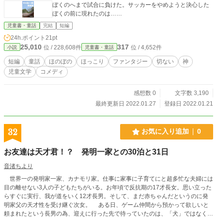
ぼくのへまで試合に負けた。サッカーをやめようと決心した
ぼくの前に現れたのは……
児童書・童話
完結
短編
24h.ポイント
21pt
25,010
317
位 / 228,608件
位 / 4,652件
小説
児童書・童話
短編
童話
ほのぼの
ほっこり
ファンタジー
切ない
神
児童文学
コメディ
感想数 0
文字数 3,190
最終更新日 2022.01.27
登録日 2022.01.21
32
お気に入り追加
0
お友達は天才君！？ 発明一家との30泊と31日
音渚ちより
世界一の発明家一家、カナモリ家。仕事に家事に子育てにと超多忙な夫婦には
目の離せない3人の子どもたちがいる。お年頃で反抗期の17才長女。思い立った
らすぐに実行、我が道をいく12才長男。そして、まだ赤ちゃんだというのに発
明家父の天才性を受け継ぐ次女。 ある日、ゲーム仲間から預かって欲しいと
頼まれたという長男の為、迎えに行った先で待っていたのは、「犬」ではなく1