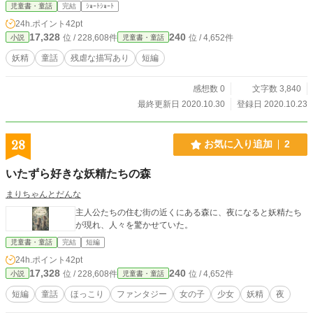
児童書・童話
完結
ｼｮｰﾄｼｮｰﾄ
24h.ポイント
42pt
17,328
240
位 / 228,608件
位 / 4,652件
小説
児童書・童話
妖精
童話
残虐な描写あり
短編
感想数 0
文字数 3,840
最終更新日 2020.10.30
登録日 2020.10.23
28
お気に入り追加
2
いたずら好きな妖精たちの森
まりちゃんとだんな
主人公たちの住む街の近くにある森に、夜になると妖精たち
が現れ、人々を驚かせていた。
児童書・童話
完結
短編
24h.ポイント
42pt
17,328
240
位 / 228,608件
位 / 4,652件
小説
児童書・童話
短編
童話
ほっこり
ファンタジー
女の子
少女
妖精
夜