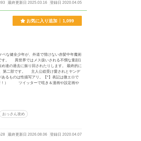
393
最終更新日 2025.03.16
登録日 2020.04.05
お気に入り追加
1,099
スケベな健全少年が、外道で情けない赤髪中年魔術
です。 異世界ではメス扱いされる不憫な童顔1
攻め達の過去に振り回されたりします。 最終的に
があるものは性描写アリ。【*】表記は微エロで
更新！） ツイッターで呟き＆漫画や設定画や
おっさん攻め
528
最終更新日 2026.08.06
登録日 2020.04.07