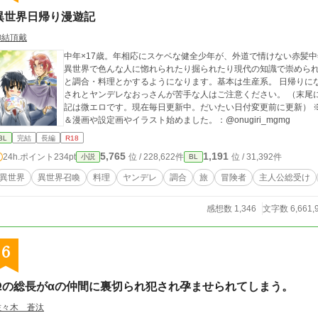
異世界日帰り漫遊記
御結頂戴
中年×17歳。年相応にスケベな健全少年が、外道で情けない赤髪中年
異世界で色んな人に惚れられたり掘られたり現代の知識で崇められた
と調合・料理とかするようになります。基本は生産系。 日帰りになるのは色
されとヤンデレなおっさんが苦手な人はご注意ください。 （末尾
記は微エロです。現在毎日更新中。だいたい日付変更前に更新）
＆漫画や設定画やイラスト始めました。：@onugiri_mgmg
BL
完結
長編
R18
5,765
1,191
24h.ポイント
234pt
位 / 228,622件
位 / 31,392件
小説
BL
異世界
異世界召喚
料理
ヤンデレ
調合
旅
冒険者
主人公総受け
感想数 1,346
文字数 6,661,
6
Ωの総長がαの仲間に裏切られ犯され孕ませられてしまう。
佐々木 蒼汰