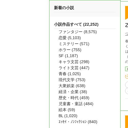
新着の小説
小説作品すべて (22,252)
ファンタジー (8,575)
恋愛 (5,103)
ミステリー (571)
くに初
ホラー (755)
は
SF (1,187)
キャラ文芸 (298)
ライト文芸 (447)
青春 (1,025)
現代文学 (753)
大衆娯楽 (638)
経済・企業 (38)
歴史・時代 (459)
児童書・童話 (484)
絵本 (59)
BL (1,020)
ｴｯｾｲ・ﾉﾝﾌｨｸｼｮﾝ (840)