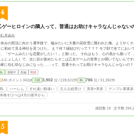
4
乙ゲーヒロインの隣人って、普通はお助けキャラなんじゃない
つむぎみか
春休みの部活に向かう通学路で、嘘みたいに大量の花吹雪に襲われた俺。ようやくそ
めて見る神社を見つけた。 え？何？縁結びだって？？？ モブ顔で全てにおいて並の並である、彼女ない歴＝年齢の17才DK
、「ゲームみたいな恋愛がしたい！」と願った。 それはもう、心の底から願って…… 石段から落ちた。 その神社の神様が
（ふじょしん）で、次に目が覚めたらそこは乙女ゲームの世界とか聞いてないんです
の家に住む幼なじみになった……って、普通それってお助けキャラなんじゃないの？
で攻略キャラが迫ってくるんだよ！ どうにかしてくれよ、神様！！！
BL
連載中
長編
R18
3,902
786
24h.ポイント
342pt
位 / 228,622件
位 / 31,392件
小説
BL
BL
ハーレム
すれ違い勘違い
主人公総受け
美形×美形
テンプレ要素多
本格すけべは4月の後半から
感想数 16
文字数 294,
5