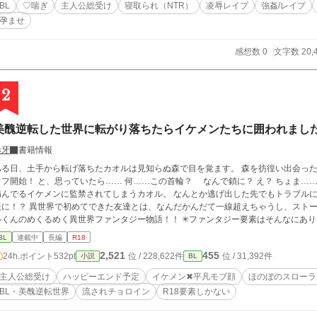
BL
♡喘ぎ
主人公総受け
寝取られ（NTR）
凌辱レイプ
強姦/レイプ
孕ませ
感想数 0
文字数 20,
2
美醜逆転した世界に転がり落ちたらイケメンたちに囲われまし
赤牙
書籍情報
ある日、土手から転げ落ちたカオルは見知らぬ森で目を覚ます。 森を彷徨い出会っ
始！ と、思っていたら…… 何……この首輪？ なんで鎖に？ え？ ちょま……俺、監禁されんのー！？ 美醜が逆転した世界で
病んでるイケメンに監禁されてしまうカオル。 なんとか逃げ出した先でもトラブル
夫に！？ 異世界で初めてできた友達とは、なんだかんだて一線超えちゃうし、スト
んのめくるめく異世界ファンタジー物語！！ ✳︎ファンタジー要素はそんなにありません！ 病んでる王子・奥手なSランク冒険者
のギルドマスター・優しい騎士団長・近所の食堂店員・ストーカー貴族・奴隷の半獣
BL
連載中
長編
R18
れチョロインな主人公カオルくんの総受けのお話です。 R18シーンは予告ないので読む時はご注意を〜 男性妊娠の話もあります！
2,521
455
24h.ポイント
532pt
位 / 228,622件
位 / 31,392件
小説
BL
喘ぎ声多めの作品です！ 不定期更新ですがどうぞよろしくお願いします！
主人公総受け
ハッピーエンド予定
イケメン✖︎平凡モブ顔
ほのぼのスローラ
BL・美醜逆転世界
流されチョロイン
R18要素しかない