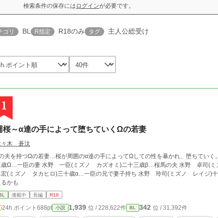
検索条件の保存には
ログイン
が必要です。
BL
R18のみ
主人公総受け
テゴリ
R指定
タグ
1
濡桜～α達の手によって堕ちていくΩの若妻
佐々木 蒼汰
の夫を持つΩの若妻…桜が周囲のα達の手によってΩしての性を暴かれ、堕ちていく。 ～登場人物～ 水野 桜馬(ミズノ オウマ)
三歳Ω…一臣の妻 水野 一臣(ミズノ カズオミ)二十三歳β…桜馬の夫 水野 卓司(
宏(ミズノ タカヒロ)三十歳α…一臣の兄で妻子持ち 水野 玲司(ミズノ レイジ)十七歳α…一臣
えるかも
BL
連載中
長編
R18
1,939
342
24h.ポイント
688pt
位 / 228,622件
位 / 31,392件
小説
BL