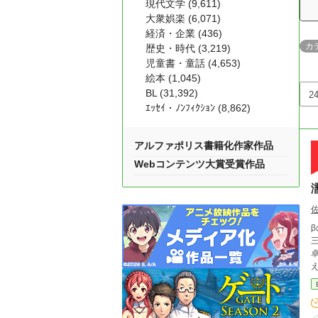
現代文学 (9,611)
大衆娯楽 (6,071)
経済・企業 (436)
カ
歴史・時代 (3,219)
児童書・童話 (4,653)
絵本 (1,045)
BL (31,392)
ｴｯｾｲ・ﾉﾝﾌｨｸｼｮﾝ (8,862)
アルファポリス書籍化作家作品
Webコンテンツ大賞受賞作品
β
卓