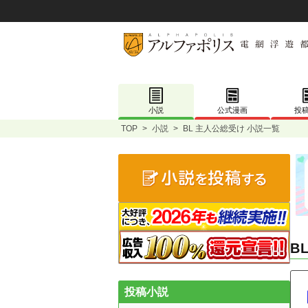
小説
公式漫画
投
TOP
>
小説
>
BL 主人公総受け 小説一覧
B
投稿小説