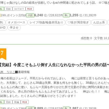
喧嘩じゃ負けなしの
BL
完結
ｼｮｰﾄｼｮｰﾄ
R18
6,240
1,255
24h.ポイント
220pt
位 / 228,622件
位 / 31,392件
小説
BL
BL
オメガバース
レイプ/強姦/輪姦表現あり
♡喘ぎ/濁音喘ぎ
んほぉ系
α×Ω
孕ませ
感想数 0
文字数 10,
7
【完結】今度こそもふり倒す人生になれなかった平民の男の話
鏑木 うりこ
書籍情報
俺の名前はジュード。平民だからそれでおしまい。 俺には前世と言うものがあっ
った。大失敗して、おじさん38歳は失脚。家族も何もかも無くし、38歳おじさんだ
もふもふの為に使い、もふらー天国を作りかけた所で元妾の子供に拷問の末殺されてしまった！ 貴方が私の
くれるなら、赤ん坊の頃からもふもふさせてあげましょう。 神はいた！！ 俺は今度の人生は全てもふもふの為に使うのだ！
完結致しました。たくさんのご声援ありがとうございます！
BL
完結
長編
R18
8,889
1,887
24h.ポイント
134pt
位 / 228,622件
位 / 31,392件
小説
BL