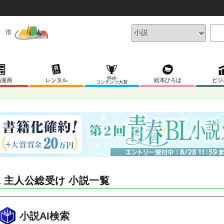
Web
稿漫画
レンタル
絵本ひろば
ビジ
コンテンツ大賞
L 主人公総受け 小説一覧
小説AI検索