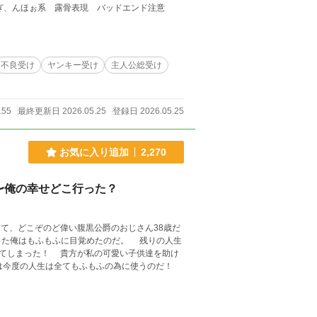
Ωの総長が信頼しているαの仲間達に犯されてしまう話。 ※♡喘ぎ、んほぉ系 露骨表現 バッドエンド注意
不良受け
ヤンキー受け
主人公総受け
155
最終更新日 2026.05.25
登録日 2026.05.25
お気に入り追加
2,270
〜俺の幸せどこ行った？
て、どこぞのど偉い腹黒公爵のおじさん38歳だ
った俺はもふもふに目覚めたのだ。 残りの人生
可愛い子供達を助け