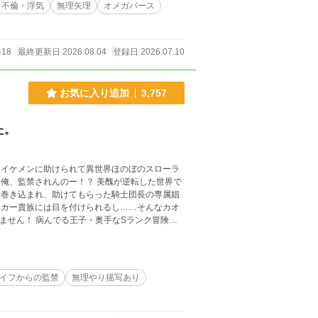
不倫・浮気
無理矢理
オメガバース
418
最終更新日 2026.08.04
登録日 2026.07.10
お気に入り追加
3,757
た。
たイケメンに助けられて異世界ほのぼのスローラ
に巻き込まれ、助けてもらった騎士団長の専属娼
ーカー貴族には目を付けられるし……そんなカオ
人・隣国のアルビノ少年……などなどなど。 流
イフからの監禁
無理やり描写あり