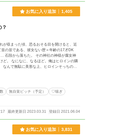
お気に入り追加
1,405
の？
れが収まった頃、恐るおそる目を開けると、近
腐女神
けど。 なになに、なるほど。俺はヒロインの隣
 なんで無駄に美形な上、ヒロインそっちのけ
数
無自覚ビッチ（予定）
♡喘ぎ
217
最終更新日 2023.03.31
登録日 2021.06.04
お気に入り追加
3,831