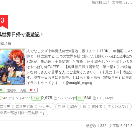
感想数 117
文字数 323,
3
異世界日帰り漫遊記！
御結頂戴
人でなしクズ中年魔法剣士×意地っ張りチート17DK。 年相応に
師と一緒に旅する 二つの世界を股に掛けた日帰りへっぽこ道中記
7DKが、攻め達（全員変態）と冒険したり 調合したり生産したり
はやっぱり俺TUEEE。 【異世界日帰り漫遊記（第一部）】の続編、第二部です。 主人公総受け愛されとヤンデ
レなおっさんが苦手な人はご注意ください。 （末尾に【※】表記
す。現在一日おきに更新中。しばらく夜～深夜（時折早朝）に
イラストやってます。：@onugiri_mgmg
BL
連載中
長編
R18
2,975
560
24h.ポイント
455pt
位 / 228,622件
位 / 31,392件
小説
BL
異世界
異世界召喚
ヤンデレ
料理
調合
旅
冒険者
主人公総受け
※第一部は別枠で完結済です
感想数 1,332
文字数 6,912,