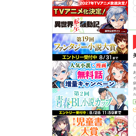
イフ開
ルく
さ