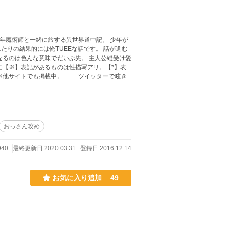
魔術師と一緒に旅する異世界道中記。 少年が
りの結果的には俺TUEEな話です。 話が進む
んな意味でだいぶ先。 主人公総受け愛
に【※】表記があるものは性描写アリ。【*】表
 ※他サイトでも掲載中。 ツイッターで呟き
おっさん攻め
940
最終更新日 2020.03.31
登録日 2016.12.14
お気に入り追加
49