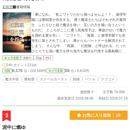
石田空
書籍情報
「番になれ」「私ニワトリだから飛べませんよ！？」 連理学
園には番制度が存在する。 通う魔道士たちはそれぞれ片翼同
士、ふたりひと組で魔法を使い、互いの力を補い合うという
ものだ。 ところがここに通う高海澄子は、事故のせいで魔力
を溜める翼を失い、「ニワトリ」「無翼」と連理学園でも劣
等生に落とされてしまい、番からもパートナーを解消されて
しまう。 そんな中、「両翼」「幻想種」と呼ばれる、たった
ひとりでも強い魔力を持ち強力な魔法を行使する鳳柘榴に
「番になれ」と申し込まれる。 基本的に番制度が敷かれる連
キャラ文芸
連載中
長編
R15
理学園において、両翼から番を申し込まれるのは、ただの授
24h.ポイント
221pt
業の実践パートナーではなく、求婚の意味になってしまう。
6,170
55
位 / 228,589件
位 / 5,633件
小説
キャラ文芸
理由あって学園から退学する訳にはいかない澄子、なぜか澄
子に固執する柘榴や幻想種たち。そしてそもそも澄子に起き
魔法学校
番制度
スクールカースト
因縁
バトル
ラブコメ
た事故の真相。 連理学園はひとつの騒動に巻き込まれてい
く。 ＊サイトより転載になります。
感想数 0
文字数 78,988
最終更新日 2026.08.06
登録日 2026.07.19
2
お気に入り追加
10
泥中に燃ゆ