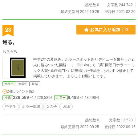
をじっと見つめていてくださいね」 重度の陽退症で病床に
感想数 0
文字数 244,742
伏せる彼は、人の意図や未来を見通す不思議な力を持ってい
最終更新日 2022.10.29
登録日 2021.02.20
た。人離れした神通力を恐れ、誰も彼と目を合わせようとは
しなかったのだが、郁はそんな病に侵されていく透視の瞳を
「美しい」とのぞき込む。 断ち斬れぬ因縁と柵<しがらみ>
23
お気に入り追加
0
の中で彼らは、這いつくばり、もがき、求める声のする方へ
手を伸ばす。 月喰いを滅する宿命の血族・裏月<うらづき>
巡る。
十二門と月輪を覆う巨体・満月食い<フルムーンイーター>と
の縁切り討伐譚。 罪と因縁の満ち欠け、ダークファンタジ
もちもち
ーBL『月負いの縁士<えにし>』開幕。
中学2年の夏休み。ホラースポット巡りデビューを果たした2
人に絡みついた因縁･･･。 ※pixivにて『第1回朝日ホラーコミ
ック大賞<原作部門>』に投稿した作品を、少しずつ修正して
掲載していきます。よろしくお願いします。
ホラー
連載中
短編
24h.ポイント
0pt
228,589
8,498
位 / 228,589件
位 / 8,498件
小説
ホラー
中学生
ホラー風味
女の子
因縁
感想数 0
文字数 13,520
最終更新日 2022.09.25
登録日 2022.09.16