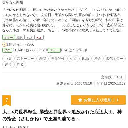
ぜらちん黒糖
「その女の幽霊は、田中にただ会いたかっただけでなく、いつの間にか、惚れて
いたのかもしれないな」 ​ある日、後輩から聞いた事故物件にまつわる怪談話。 ​
その幽霊の心情に、小倉一郎（28）がふと「同情」を寄せた瞬間、彼の日常は
静かに、しかし確実に壊れ始めた。 ふとしたことがきっかけで一夜の関係に
なった小倉一郎と梅沢結菜。 ​ある日、小倉の職場に結菜が入社してきて状況が
一変する。 ​ ​ ​
ホラー
完結
短編
R18
24h.ポイント
85pt
11,649
114
位 / 228,589件
位 / 8,498件
小説
ホラー
心霊
ストーカー
憑依
事故物件
執着
因縁
運命
現代ホラー
純愛
性欲
文字数 25,618
最終更新日 2026.03.18
登録日 2025.12.19
7
お気に入り追加
1
大工×異世界転生_墨壺と異世界～追放された底辺大工、神
の指金（さしがね）で王国を建てる～
もしもノベリスト