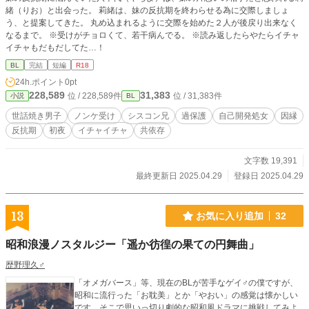
の土地の所有者となってからは、彼の純粋な供え物によって
緒（りお）と出会った。 莉緒は、妹の反抗期を終わらせる為に交際しましょ
木精の力は増強され、壊滅的な大地震を食い止めてきたのだ
う、と提案してきた。 丸め込まれるように交際を始めた２人が後戻り出来なく
という。 もし地面師グループがこのクレーターを悪用すれ
なるまで。 ※受けがチョロくて、若干病んでる。 ※読み返したらやたらイチャ
ば、日本全土が海の底に沈むほどの巨大地震が引き起こされ
イチャもだもだしてた…！
る――。木精の訴えに、豪汰は言葉を失う。彼が取り戻すべ
きは、祖父との思い出が詰まった土地だけではなかった。愛
BL
完結
短編
R18
する故郷、そして日本そのものだったのだ。 木精は、豪汰の
24h.ポイント
0pt
一家直系の家系にしか見えない特別な存在だった。彼女の持
228,589
31,383
位 / 228,589件
位 / 31,383件
小説
BL
つ「過去のビジョン」の能力は、地面師グループの巧妙な詐
欺手口と、世田川組との恐るべき連携を鮮明に映し出す。豪
世話焼き男子
ノンケ受け
シスコン兄
過保護
自己開発処女
因縁
汰は、親の友人であるベテラン警察官・常察 諭官と、凄腕弁
反抗期
初夜
イチャイチャ
共依存
護士・弁開 一護に協力を求めるが、精霊の存在とクレーター
の秘密をどう説明すれば良いのか……。 愛する土地と日本を
文字数 19,391
救うため、豪汰と精霊・木精の、種族を超えた絆をかけた壮
絶な戦いが、今、幕を開ける。
最終更新日 2025.04.29
登録日 2025.04.29
13
お気に入り追加
32
昭和浪漫ノスタルジー「遥か彷徨の果ての円舞曲」
歴野理久♂
「オメガバース」等、現在のBLが苦手なゲイ♂の僕ですが、
昭和に流行った「お耽美」とか「やおい」の感覚は懐かしい
です。そこで思いっ切り劇的な昭和風ドラマに挑戦してみよ