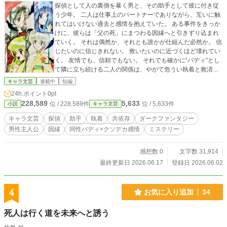
探偵として人の裏側を暴く男と、その助手として彼に付き従
う少年。 二人は仕事上のパートナーでありながら、互いに触
れてはいけない過去と感情を抱えていた。 ある事件をきっか
けに、彼らは「父の死」にまつわる因縁へと引きずり込まれ
ていく。 それは偶然か、それとも誰かが仕組んだ必然か。 信
じたいのに信じきれない。 救いたいのに近づくほど壊れてい
く。 友情でも、信頼でもない。 それでも確かに“バディ”とし
て隣に立ち続ける二人の関係は、やがて危うい執着と救済の
境界へと変わっていく――。 これは、 “バディになりきれな
キャラ文芸
連載中
短編
かった二人”が、それでも互いを選び続ける物語。
24h.ポイント
0pt
228,589
5,633
位 / 228,589件
位 / 5,633件
小説
キャラ文芸
キャラ文芸
探偵
助手
執着
共依存
ダークファンタジー
男性主人公
因縁
同性バディ×クソデカ感情
ミステリー
感想数 0
文字数 31,914
最終更新日 2026.06.17
登録日 2026.06.02
4
お気に入り追加
34
死人は行く道を未来へと誘う