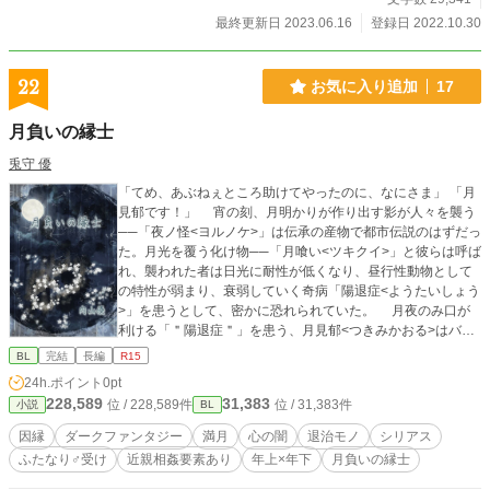
最終更新日 2023.06.16
登録日 2022.10.30
22
お気に入り追加
17
月負いの縁士
兎守 優
「てめ、あぶねぇところ助けてやったのに、なにさま」 「月
見郁です！」 宵の刻、月明かりが作り出す影が人々を襲う
──「夜ノ怪<ヨルノケ>」は伝承の産物で都市伝説のはずだっ
た。月光を覆う化け物──「月喰い<ツキクイ>」と彼らは呼ば
れ、襲われた者は日光に耐性が低くなり、昼行性動物として
の特性が弱まり、衰弱していく奇病「陽退症<ようたいしょう
>」を患うとして、密かに恐れられていた。 月夜のみ口が
利ける「＂陽退症＂」を患う、月見郁<つきみかおる>はバイ
トからの帰り道、月喰いと戦う青年・成清葉月<なるせはつき
BL
完結
長編
R15
>と出会う。 成清は国家公認の自治組織──裏月<うらづき>
24h.ポイント
0pt
一門で月喰いを退治する「影斬り<かげきり>」として、特例
228,589
31,383
位 / 228,589件
位 / 31,383件
小説
BL
措置により、帯刀や独自法の適用が許されていた。 「真っ暗
でも目印になっていいですね、あなたの目って」 罪証であ
因縁
ダークファンタジー
満月
心の闇
退治モノ
シリアス
る、成清の紅染の瞳を郁は恐れない。彼を月喰いとの戦いに
ふたなり♂受け
近親相姦要素あり
年上×年下
月負いの縁士
巻き込んでしまったと自責の念から成清は、裏月第三位・弥
生の立華陽惟<たちばなはるい>の元へ連れていく。 「私の目