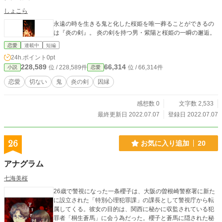
しょこら
永遠の時を生きる鬼と化した桜姫を唯一葬ることができるの
は『炎の剣』。 炎の剣を持つ男・紫陽と桜姫の一瞬の邂逅。
恋愛
連載中
短編
24h.ポイント
0pt
228,589
66,314
位 / 228,589件
位 / 66,314件
小説
恋愛
恋愛
切ない
鬼
炎の剣
因縁
感想数 0
文字数 2,533
最終更新日 2022.07.07
登録日 2022.07.07
26
お気に入り追加
20
アナグラム
七海美桜
26歳で警視になった一条櫻子は、大阪の曽根崎警察署に新た
に設立された「特別心理犯罪課」の課長として警視庁から転
属してくる。彼女の目的は、関西に秘かに収監されている犯
罪者「桐生蒼馬」に会う為だった。櫻子と蒼馬に隠された秘