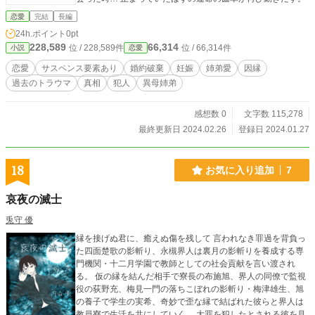
恋愛
完結
長編
24h.ポイント
0pt
228,589
66,314
位 / 228,589件
位 / 66,314件
小説
恋愛
恋愛
サスペンス要素あり
婚約破棄
妊娠
姉弟愛
因縁
過去のトラウマ
真相
犯人
異母姉弟
感想数 0
文字数 115,278
最終更新日 2024.02.26
登録日 2024.01.27
18
お気に入り追加
7
哀夜の滅士
兎守 優
縁を接げぬ君に、癒えぬ傷を残して 言われなき罪過を背負っ
た四面楚歌の影斬り、永槻界人は裏月の影斬りを養成する専
門機関・十二月学園で教師としての社会貢献を言い渡され
る。 仮の縁を結んだ相手で寮長の布施旭、界人の同僚で監視
役の荻野充、梅見一門の落ちこぼれの影斬り・梅津雄生、旭
の養子で学生の実希、奇妙で歪な縁で結ばれた彼らと界人は
教員寮で生活を共にしていく。 大罪を犯したとされる彼を見