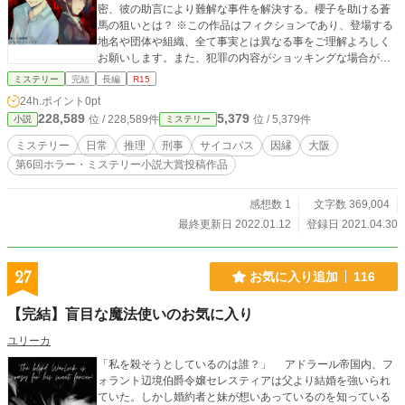
密、彼の助言により難解な事件を解決する。櫻子を助ける蒼
馬の狙いとは？ ※この作品はフィクションであり、登場する
地名や団体や組織、全て事実とは異なる事をご理解よろしく
お願いします。また、犯罪の内容がショッキングな場合があ
ります。セルフレイティングに気を付けて下さい。 イラス
ミステリー
完結
長編
R15
ト：カリカリ様 背景：由羅様（pixiv）
24h.ポイント
0pt
228,589
5,379
位 / 228,589件
位 / 5,379件
小説
ミステリー
ミステリー
日常
推理
刑事
サイコパス
因縁
大阪
第6回ホラー・ミステリー小説大賞投稿作品
感想数 1
文字数 369,004
最終更新日 2022.01.12
登録日 2021.04.30
27
お気に入り追加
116
【完結】盲目な魔法使いのお気に入り
ユリーカ
「私を殺そうとしているのは誰？」 アドラール帝国内、フ
ォラント辺境伯爵令嬢セレスティアは父より結婚を強いられ
ていた。しかし婚約者と妹が想いあっているのを知っている