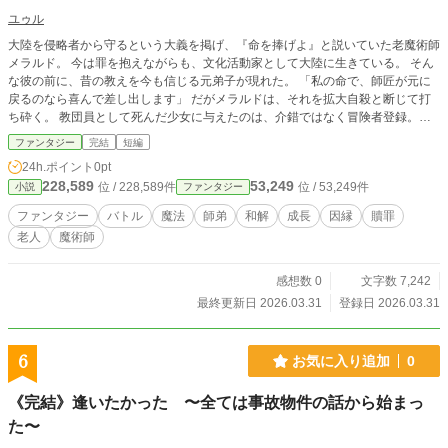
エンド」にはなると思います。 ※カクヨムでも連載中です。
ユゥル
※一部の話には挿絵があります。
大陸を侵略者から守るという大義を掲げ、『命を捧げよ』と説いていた老魔術師
メラルド。 今は罪を抱えながらも、文化活動家として大陸に生きている。 そん
な彼の前に、昔の教えを今も信じる元弟子が現れた。 「私の命で、師匠が元に
戻るのなら喜んで差し出します」 だがメラルドは、それを拡大自殺と断じて打
ち砕く。 教団員として死んだ少女に与えたのは、介錯ではなく冒険者登録。そ
して、戦場で生き残るための、地味で残酷な訓練だった。 死に意味を求める弟
ファンタジー
完結
短編
子と、死に意味などないと知った師。 これは、最悪の思想を説いた師が、生き
24h.ポイント
0pt
る技術を教え直す物語。
228,589
53,249
位 / 228,589件
位 / 53,249件
小説
ファンタジー
ファンタジー
バトル
魔法
師弟
和解
成長
因縁
贖罪
老人
魔術師
感想数 0
文字数 7,242
最終更新日 2026.03.31
登録日 2026.03.31
6
お気に入り追加
0
《完結》逢いたかった 〜全ては事故物件の話から始まっ
た〜