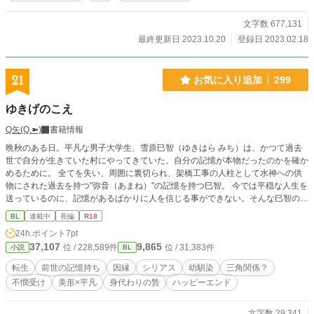
文字数 677,131
最終更新日 2023.10.20
登録日 2023.02.18
21
お気に入り追加
299
ゆきげのこえ
Q矢(Q.➽)
書籍情報
晩秋のある日。平凡な男子大学生、雪原巳智（ゆきはら みち）は、かつて過去
世で自分が生きていた村にやってきていた。自分の記憶が本物だったのかを確か
めるために。 全てを失い、周囲に裏切られ、架橋工事の人柱として水神への供
物にされた過去を持つ"弥音（あまね）"の記憶を持つ巳智。 今では平穏な人生を
送っているのに、記憶があるばかりに人を信じる事ができない。そんな巳智の傍
には、幼い頃から弥音を支える幼馴染みの折原守人（おりはら もりと）が何時
BL
連載中
長編
R18
も寄り添っていた。 守人と村を訪れた後も、長年の葛藤に心の整理が付けられ
24h.ポイント
7pt
ないまま日々を送る巳智の前に、伊澄 氷魚（いすみ ひお）という青年が現れ
37,107
9,865
位 / 228,589件
位 / 31,383件
小説
BL
る。彼は事ある毎に巳智に接近し、好意を伝えてくるのだが…。 弥音を哀れん
だ水神（龍神）と、過去世で一夜を共にした初恋の相手。 神と人に愛された一
転生
前世の記憶持ち
因縁
シリアス
幼馴染
三角関係？
人の不遇な青年の心にはどちらの愛が届くのか。 日本によく似た、とある場所
不憫受け
美形×平凡
身代わりの贄
ハッピーエンド
での物語。 更新はゆっくり。
文字数 29,341