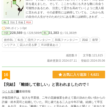
目を超えました。 そして、ここから先にも大きな敵に出会う
可能性があるため、 注意して霊力を高めていくように貴人様
に言われます。 その必要性には納得していても、これから先
の自分の人生がそのためだけにある事には納得しきれず、 タ
カトと共に最後の日まで楽しむことを決めました。 二人で暮
BL
完結
長編
R18
らしながら、二人で便利屋のバイトを始め、日々を丁寧に生
24h.ポイント
0pt
きようとしていたところ、 タカトの父との接触が徐々に増え
228,589
31,383
位 / 228,589件
位 / 31,383件
小説
BL
ていきます。 タカトとその父の雅貴の間にある軋轢。 その理
由は、過去にありました。 出会いの全てが、過去とその罪に
創作BL
転生
現代ファンタジー
和風ファンタジー
因縁
復讐
繋がり、その絡まりを解いていく。 二人の成長を描いた第二
シリアス
囚人の見る夢
R18要素あり
弾です。
感想数 0
文字数 121,615
最終更新日 2024.07.11
登録日 2024.05.06
16
お気に入り追加
4,621
【完結】「離婚して欲しい」と言われましたので！
つくも茄子
書籍情報
伊集院桃子は、短大を卒業後、二年の花嫁修業を終えて親の決めた幼い頃からの
許嫁・鈴木晃司と結婚していた。同じ歳である二人は今年27歳。結婚して早五
年。ある日、夫から「離婚して欲しい」と言われる。何事かと聞くと「好きな女