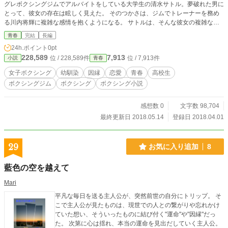
グレボクシングジムでアルバイトをしている大学生の清水サトル。夢破れた男に
とって、彼女の存在は眩しく見えた。 そのつかさは、ジムでトレーナーを務め
る川内将輝に複雑な感情を抱くようになる。 サトルは、そんな彼女の複雑な感
情の正体を知ってしまい……。 ※作中の舞台は2014年に設定しています。その
青春
完結
長編
ため、現在では開催されていない大会名が出てきたりしています。
24h.ポイント
0pt
228,589
7,913
位 / 228,589件
位 / 7,913件
小説
青春
女子ボクシング
幼馴染
因縁
恋愛
青春
高校生
ボクシングジム
ボクシング
ボクシング小説
感想数 0
文字数 98,704
最終更新日 2018.05.14
登録日 2018.04.01
29
お気に入り追加
8
藍色の空を越えて
Mari
平凡な毎日を送る主人公が、突然前世の自分にトリップ。 そ
こで主人公が見たものは、現世での人との繋がりや忘れかけ
ていた想い、そういったものに結び付く"運命"や"因縁"だっ
た。 次第に心は揺れ、本当の運命を見出だしていく主人公。