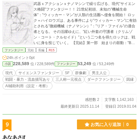
武器ｘアクションｘナノマシンで繰り広げる、現代”サイエン
ス格闘”ファンタジー！！ 21世紀初頭、未知の”機械生命
体”：”ウィッカー・マン”が人類の生活圏へ侵食を開始！ ロッ
ク＝ハイロウズは、ある事件により”ウィッカー・マン”に有効
とされる”微細機械（ナノマシン）”：”リア・ファイル”の適合
者となる。 その活躍ゆえに、”紅い外套の守護者（クリムゾ
ン・コート・クルセイド）”という二つ名を得たロックは、戦
いに身を投じていく。 【完結】第一部 始まりの鼓動：”Begi
nning Beat” 世界で初めて”ウィッカー・マン”が確認されたカ
ファンタジー
完結
長編
R15
ナダの都市、”バンクーバー”。日本人女子高生の河上 サキ
24h.ポイント
0pt
は、”ウィッカー・マン”を倒す技術を学ぶために留学してい
228,589
53,249
位 / 228,589件
位 / 53,249件
小説
ファンタジー
た。そんな彼女に命の危機が訪れた時、”紅い外套の守護者
（クリムゾン・コート・クルセイド）”こと、ロック＝ハイロ
現代
サイエンスファンタジー
SF
群像劇
男主人公
ウズと邂逅を果たす。 【完結】第二部 平和たる軍靴：”The
戦闘・暴力・流血描写あり
三人称一元視点
ダークファンタジー
因縁
Pedal Of Pax” バンクーバーの事件を解決した河上 サキ
AI補助利用（設定・考察）
は、対”ウィッカー・マン”用の民間軍事会社の契約社員として
日本で出現した”ウィッカー・マン”の対処をしていた。その現
場でサキの友人――原田 龍之助と出くわす。そんな彼を追
感想数 2
文字数 1,142,163
うロックとも、サキは唐突な再会を果たす。彼らの周囲で蠢
最終更新日 2025.11.14
登録日 2019.01.04
く、二つの政治団体の陰謀。彼らが衝突する時、ロックとサ
キの前に大いなる悪意が降臨する！ 注意）主人公はロックで
すが、物語の進行上、彼以外の人物の視点で描かれるシーン
9
お気に入り追加
0
があります。 この作品は、以下のサイトで複数投稿していま
す。 ・小説家になろう ・カクヨム ・ノベルアップ+ ・Tales
あなあさif
（第一部だけ、試験的に公開） 第一部より掲載開始 ・Xfolio