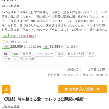
（イラストや設定資料も） ・90-KUKAN（同上） ・エブリス
ゆるふわ詩音
タ（2026年8月3日から） ・ソリスピア ＊この作品で描写さ
いつも通りに目覚めたはずの青年は、何故か、壁も天井も赤い部屋にいた。その
れる人物、団体、法則に出来事は創作内のことであり、作中
青年の兄の話によると、『俺の瞳の中の悪魔の部屋に閉じ込めた』らしい。そし
人物の存命及び故人を問わず、国名・地名が存在していたと
て、『期限は３日間。俺に真実を自白（じはく）して、説得させられたら、そこ
しても、全くの偶然です。 ＊作中において法令に違反する等
を出られる。逆に嘘を吐いたり、俺を説得させられなかったら、キミはその赤い
の反社会的行為がありますが、物語上の表現であり、それら
世界に飲まれて死ぬ』と。急なデスゲームのはじまりに関わらず、青年は静かに
を推奨する意図はありません。 ＊当作品及び作者に性別、思
承諾した。果たして、青年は生き残れるのか。そして、どんな説得をするの
想、人種、思想、宗教等のあらゆる差別・偏見の助長及び、
BL
連載中
短編
R15
か……愛のすれ違いに彼らは――。
それらを肯定する意図は一切ありません。 ＊設定の矛盾確
24h.ポイント
0pt
認、科学考証に限りAIを使用しています ＊無断転載、AIを含
228,589
31,383
位 / 228,589件
位 / 31,383件
小説
BL
めたあらゆる二次利用を禁止します。 Do Not Reupload/Use
My Works For Any Purpose Including For AI!!
BL
短編
異世界
ファンタジー
因縁
吸血鬼×人間
兄弟
イケメン
歪んだ溺愛
感想数 0
文字数 1,035
最終更新日 2025.10.26
登録日 2025.10.26
10
お気に入り追加
61
《完結》時を越える愛ーエレッセ公爵家の秘密ー
ぜらちん黒糖