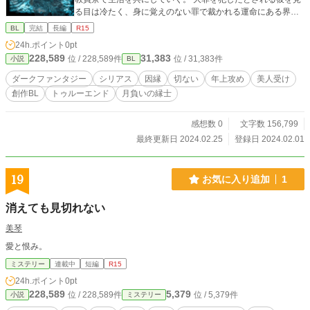
る目は冷たく、身に覚えのない罪で裁かれる運命にある界人
は、死力を尽くして守り通した弟・郁のことが気がかりな
BL
完結
長編
R15
日々を送っていた。 学園で起こった不審な事件を追ううち
24h.ポイント
0pt
に、 やがて界人は己の罪の正体へ近づいていく。
228,589
31,383
位 / 228,589件
位 / 31,383件
小説
BL
ダークファンタジー
シリアス
因縁
切ない
年上攻め
美人受け
創作BL
トゥルーエンド
月負いの縁士
感想数 0
文字数 156,799
最終更新日 2024.02.25
登録日 2024.02.01
19
お気に入り追加
1
消えても見切れない
美琴
愛と恨み。
ミステリー
連載中
短編
R15
24h.ポイント
0pt
228,589
5,379
位 / 228,589件
位 / 5,379件
小説
ミステリー