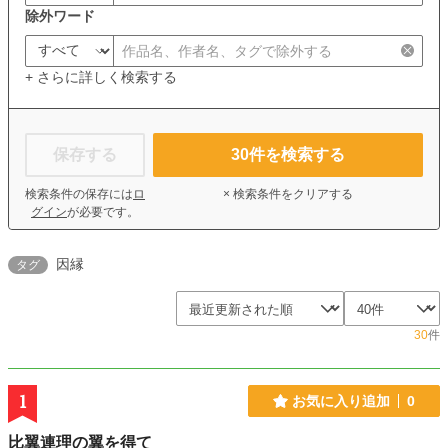
除外ワード
+ さらに詳しく検索する
保存する
30
件を検索する
検索条件の保存には
ロ
× 検索条件をクリアする
グイン
が必要です。
因縁
タグ
30
件
1
お気に入り追加
0
比翼連理の翼を得て