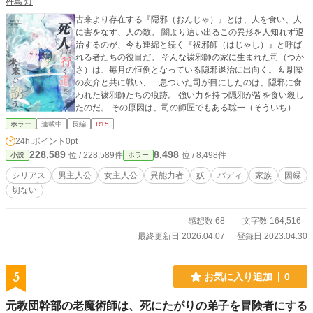
杵島 灯
古来より存在する『隠邪（おんじゃ）』とは、人を食い、人
に害をなす、人の敵。 闇より這い出るこの異形を人知れず退
治するのが、今も連綿と続く『祓邪師（はじゃし）』と呼ば
れる者たちの役目だ。 そんな祓邪師の家に生まれた司（つか
さ）は、毎月の恒例となっている隠邪退治に出向く。 幼馴染
の友介と共に戦い、一息ついた司が目にしたのは、隠邪に食
われた祓邪師たちの痕跡。 強い力を持つ隠邪が皆を食い殺し
たのだ。 その原因は、司の師匠でもある聡一（そういち）が
離反し、隠邪と手を組んだことによるもの。 司も隠邪に食わ
ホラー
連載中
長編
R15
れそうになるが、すんでのところで祖母の佐夜子に救われ、
24h.ポイント
0pt
命を繋ぐ。 「何としても隠邪を倒し、聡一を止めなくてはい
228,589
8,498
位 / 228,589件
位 / 8,498件
小説
ホラー
けない」 祖母の思いと仲間たちの無念を胸に、司は祓邪師た
ちに口承で伝わる不思議な場所へ赴く。 そこでは幼女の姿を
シリアス
男主人公
女主人公
異能力者
妖
バディ
家族
因縁
した妖・ユクミが、『約束の者』を数百年のあいだ待ち続け
切ない
ていた。 彼女は司を『約束の者』だと言い、司の手助けをす
るため一緒に行くと言ってくれる。 心強い助け手と共に司が
到着したのは、今まで居た世界とは似て異なる世界。 ここは
感想数 68
文字数 164,516
誰が、なんのために作ったのだろうか？ 異界を調べる司は、
最終更新日 2026.04.07
登録日 2023.04.30
ユクミと、隠邪と、聡一、加えて聡一の妻と娘。 何もつなが
りが無いように見える彼らに、実は過去からの絡みあう因縁
があったことを知る。 そして、すべてが繋がる先に待つもの
5
お気に入り追加
0
は――。 ※この物語はフィクションです。実在の人物･団体･
事件とは一切関係がありません。 ※戦闘はほとんどありませ
元教団幹部の老魔術師は、死にたがりの弟子を冒険者にする
ん。 ※完全なハッピーエンドにはなりませんが「救いのある