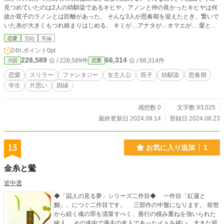
見つめていたのは2人の幼馴染であるキヒヤ。アノンと仲の良かったキヒヤは何
故か双子のラノンとは距離があった。 そんな3人が思春期を迎えたとき、繋いで
いた糸が大きくもつれ絡まりはじめる。 キミが…アナタが…オマエが… 愛と憎
しみと悲しみ。 絡み合ってしまった糸は解けることが出来るのだろうか？
恋愛
完結
長編
24h.ポイント
0pt
228,589
66,314
位 / 228,589件
位 / 66,314件
小説
恋愛
恋愛
スリラー
ファンタジー
女主人公
双子
幼馴染
思春期
学生
片思い
因縁
感想数 0
文字数 93,025
最終更新日 2024.09.14
登録日 2024.08.23
15
お気に入り追加
1
金糸と鶯
皆中透
◆「囚人の見る夢」シリーズ二作目◆ 一作目「紅蓮と
黝」、につぐ二作目です。 三部作の中盤になります。 前世
から続く魂の罪を清算すべく、善行の積み重ねを強いられた
綾人。 その途中で過去の友人であったイトを祓い、大きな節