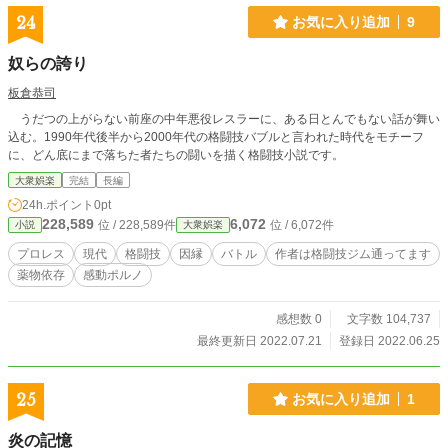
24
お気に入り追加
9
奴らの誇り
板倉恭司
うだつの上がらない前座の中年悪役レスラーに、ある日とんでもない話が舞い
込む。1990年代後半から2000年代の格闘技バブルと言われた時代をモチーフ
に、どん底にまで落ちた者たちの闘いを描く格闘技小説です。
大衆娯楽
完結
長編
24h.ポイント
0pt
228,589
6,072
位 / 228,589件
位 / 6,072件
小説
大衆娯楽
プロレス
現代
格闘技
因縁
バトル
作者は格闘技ジム通ってます
薬物依存
感動ポルノ
感想数 0
文字数 104,737
最終更新日 2022.07.21
登録日 2022.06.25
25
お気に入り追加
1
炎の記憶