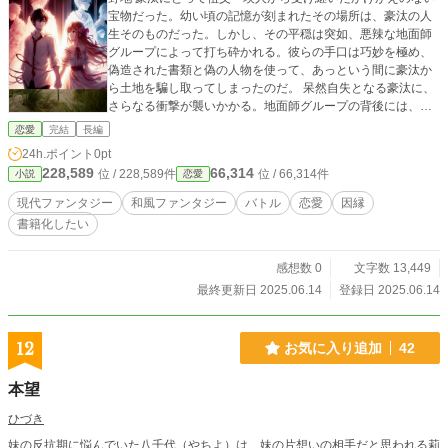
宝物だった。幼い頃の記憶が刻まれたその場所は、豪汰の人
生そのものだった。しかし、その平穏は突如、悪辣な地面師
グループによって打ち砕かれる。彼らの手口は巧妙を極め、
偽造された書類と偽の人物を使って、あっという間に豪汰か
ら土地を騙し取ってしまったのだ。 呆然自失となる豪汰に、
さらなる衝撃が襲いかかる。地面師グループの背後には、世
田谷区を牛耳る凶悪なヤクザ組織、世田川組の影があったの
恋愛
完結
長編
だ。リーダー・川面 天地は、土地を取り戻そうとする者には
24h.ポイント
0pt
徹底的な「口封じ」を行うという、世田川組との血生臭い契
228,589
66,314
位 / 228,589件
位 / 66,314件
小説
恋愛
約を結んでいた。「これほどの大きな兵器を持った所有者
は、必ず俺らを突き止めて裁判を起こすだろう。ならば、怖
現代ファンタジー
和風ファンタジー
バトル
恋愛
因縁
いお兄さん達に口封じさせてやろう！」天地は、その恐ろし
書籍化したい
い思惑のままに、豪汰を絶望の淵に突き落とした。 失意の底
で、豪汰は土地を取り戻す決意を固める。その夜、奪われた
はずの土地に足を踏み入れた豪汰の前に、神秘的な光ととも
感想数 0
文字数 13,449
に美しい女性が現れた。彼女こそ、この土地を守る精霊、精
最終更新日 2025.06.14
登録日 2025.06.14
園 木精（せいえん こだま）だった。驚く豪汰に、木精は衝撃
の真実を告げる。この土地の地下深くには、紀元前3000年頃
の原始人が無邪気な好奇心で作ったという人工クレーターが
12
お気に入り追加
42
隠されているのだと。 「私は大正の時代からこの地を守って
きました。けれど、力が足りず、このクレーターが原因で関
本望
東大震災、阪神・淡路大震災、そして東日本大震災が起きて
しまった……」木精は、日本の「地震大国」の悲しき歴史の
ひづき
裏側を、苦悶の表情で語る。しかし、豪汰の祖父・瑛人がこ
妹の反抗期に悩んでいた八千代（やちよ）は、妹の片想いの相手だと思われる莉