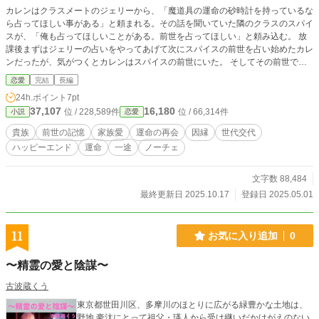
カレンはクラスメートのジェリーから、「魔道具の運命の砂時計を持っているな
ら占ってほしい事がある」と頼まれる。その話を聞いていた隣のクラスのスパイ
スが、「俺も占ってほしいことがある。前世を占ってほしい」と頼み込む。 放
課後まずはジェリーの占いをやってあげて次にスパイスの前世を占い始めたカレ
ンだったが、気がつくとカレンはスパイスの前世にいた。 そしてその前世で、
二人は恋人同士だった事を知る。 エレッセ公爵家の人間はどうやら前世の記憶
恋愛
完結
長編
を持つ者が生まれて来るらしい…。 物語はカレンから、カレンの息子デイヴィ
24h.ポイント
7pt
ッドへと話が進んで行く……。
37,107
16,180
位 / 228,589件
位 / 66,314件
小説
恋愛
貴族
前世の記憶
家族愛
運命の再会
因縁
世代交代
ハッピーエンド
運命
一途
ノーチェ
文字数 88,484
最終更新日 2025.10.17
登録日 2025.05.01
11
お気に入り追加
0
〜精霊の愛と陰謀〜
古波蔵くう
東京都世田川区、多摩川のほとりに広がる緑豊かな土地は、
野地 豪汰にとって祖父・瑛人から受け継いだかけがえのない