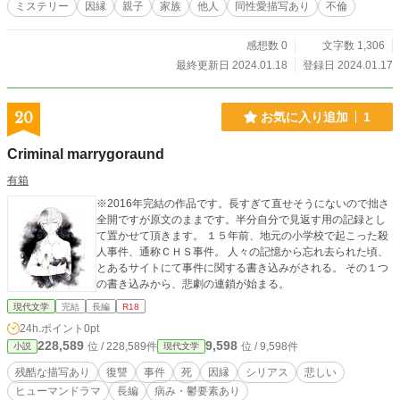
ミステリー
因縁
親子
家族
他人
同性愛描写あり
不倫
感想数 0
文字数 1,306
最終更新日 2024.01.18
登録日 2024.01.17
20
お気に入り追加
1
Criminal marrygoraund
有箱
※2016年完結の作品です。長すぎて直せそうにないので拙さ
全開ですが原文のままです。半分自分で見返す用の記録とし
て置かせて頂きます。 １５年前、地元の小学校で起こった殺
人事件、通称ＣＨＳ事件。 人々の記憶から忘れ去られた頃、
とあるサイトにて事件に関する書き込みがされる。 その１つ
の書き込みから、悲劇の連鎖が始まる。
現代文学
完結
長編
R18
24h.ポイント
0pt
228,589
9,598
位 / 228,589件
位 / 9,598件
小説
現代文学
残酷な描写あり
復讐
事件
死
因縁
シリアス
悲しい
ヒューマンドラマ
長編
病み・鬱要素あり