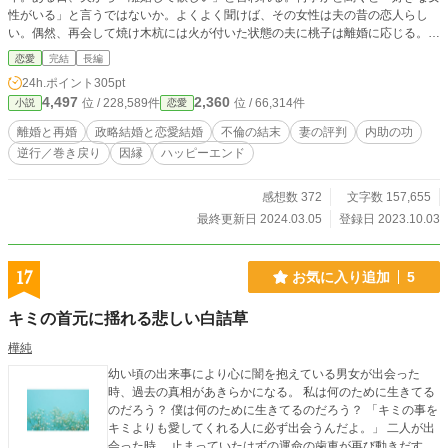
性がいる」と言うではないか。よくよく聞けば、その女性は夫の昔の恋人らし
い。偶然、再会して焼け木杭には火が付いた状態の夫に桃子は離婚に応じる。こ
こ半年様子がおかしかった事と、一ヶ月前から帰宅が稀になっていた事を考える
恋愛
完結
長編
と結婚生活を持続させるのは困難と判断したからである。 最愛の恋人と晴れて
24h.ポイント
305pt
結婚を果たした晃司は幸福の絶頂だった。だから気付くことは無かった。何故、
4,497
2,360
位 / 228,589件
位 / 66,314件
小説
恋愛
桃子が素直に離婚に応じたのかを。 12/1から巻き戻りの「一度目」を開始しま
した。
離婚と再婚
政略結婚と恋愛結婚
不倫の結末
妻の評判
内助の功
逆行／巻き戻り
因縁
ハッピーエンド
感想数 372
文字数 157,655
最終更新日 2024.03.05
登録日 2023.10.03
17
お気に入り追加
5
キミの首元に揺れる悲しい白詰草
樺純
幼い頃の出来事により心に闇を抱えている男女が出会った
時、過去の真相があきらかになる。 私は何のために生きてる
のだろう？ 僕は何のために生きてるのだろう？ 「キミの事を
キミよりも愛してくれる人に必ず出会うんだよ。」 二人が出
会った時… 止まっていたはずの運命の歯車が再び動きだす。