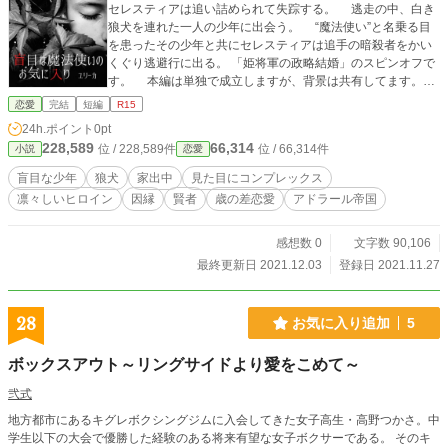
セレスティアは追い詰められて失踪する。 逃走の中、白き
狼犬を連れた一人の少年に出会う。 “魔法使い”と名乗る目
を患ったその少年と共にセレスティアは追手の暗殺者をかい
くぐり逃避行に出る。 「姫将軍の政略結婚」のスピンオフで
す。 本編は単独で成立しますが、背景は共有してます。外
伝や一部本編でヒーロー兄弟が出ます。 ※ 全編完結済み。誤
恋愛
完結
短編
R15
字もろもろチェック後公開していきます。 ※ タイトルに魔法
24h.ポイント
0pt
使いとありますが、世界観は魔法スキルなしの物理攻撃のみ
228,589
66,314
位 / 228,589件
位 / 66,314件
小説
恋愛
です。 ※ エグくない程度に若干の戦闘と流血あります。今回
は戦闘＜謎解きな感じです。R15は保険？
盲目な少年
狼犬
家出中
見た目にコンプレックス
凛々しいヒロイン
因縁
賢者
歳の差恋愛
アドラール帝国
感想数 0
文字数 90,106
最終更新日 2021.12.03
登録日 2021.11.27
28
お気に入り追加
5
ボックスアウト～リングサイドより愛をこめて～
弐式
地方都市にあるキグレボクシングジムに入会してきた女子高生・高野つかさ。中
学生以下の大会で優勝した経験のある将来有望な女子ボクサーである。 そのキ