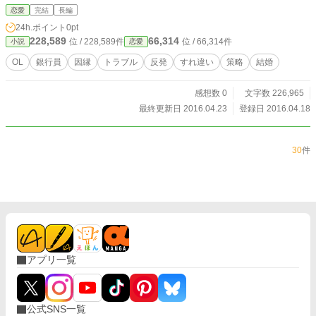
恋愛
完結
長編
24h.ポイント
0pt
228,589
66,314
位 / 228,589件
位 / 66,314件
小説
恋愛
OL
銀行員
因縁
トラブル
反発
すれ違い
策略
結婚
感想数 0
文字数 226,965
最終更新日 2016.04.23
登録日 2016.04.18
30
件
アプリ一覧
公式SNS一覧