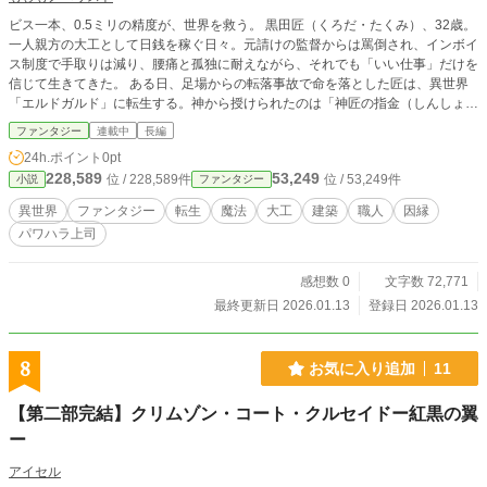
ビス一本、0.5ミリの精度が、世界を救う。 黒田匠（くろだ・たくみ）、32歳。
一人親方の大工として日銭を稼ぐ日々。元請けの監督からは罵倒され、インボイ
ス制度で手取りは減り、腰痛と孤独に耐えながら、それでも「いい仕事」だけを
信じて生きてきた。 ある日、足場からの転落事故で命を落とした匠は、異世界
「エルドガルド」に転生する。神から授けられたのは「神匠の指金（しんしょう
のさしがね）」——あらゆる建造物の構造・欠陥・最適解が「見える」チート能
ファンタジー
連載中
長編
力だった。 魔王軍の侵攻で荒廃した辺境の村に流れ着いた匠は、その技術で防
24h.ポイント
0pt
壁を築き、人々を救う。やがて彼の名は「建築聖人」として王国中に轟き始め
228,589
53,249
位 / 228,589件
位 / 53,249件
小説
ファンタジー
る。 だが、匠の前に現れたのは、かつて彼をパワハラで追い詰めた元請け監
督・蛭間（ひるま）。彼もまた異世界に転生し、敵国「ヴァルム帝国」の宮廷建
異世界
ファンタジー
転生
魔法
大工
建築
職人
因縁
築士として暗躍していた。 神に選ばれた二人の建築者。一人は「人を守る城」
パワハラ上司
を、一人は「人を殺す兵器」を造る。ミリ単位の精度と、譲れぬ矜持を賭けた
「異世界建築戦争」が、今始まる——。 ※この物語は小説家になろう、カクヨ
ム、アルファポリスで掲載されています。
感想数 0
文字数 72,771
最終更新日 2026.01.13
登録日 2026.01.13
8
お気に入り追加
11
【第二部完結】クリムゾン・コート・クルセイドー紅黒の翼
ー
アイセル