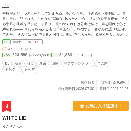
プー
中原がまだ一つの王朝として定まらぬ、遥かなる昔。 漢の始祖・劉邦には、史
書に決して記されることのない“異能”があったという。 人の心を惹き寄せ、抗え
ぬ恋慕と執着を呼び起こす香り。 見つめられれば思考は溶け、声を聞けば心は
縛られる―― それらを備える者は「帝王の印」を宿すと、密やかに語り継がれ
てきた。 その印は祝福であると同時に、呪いでもあった。 欲望を煽り、愛と狂
気を同時に引き寄せるがゆえに、 持つ者は守られ、奪われ、弄ばれる宿命を背
BL
連載中
長編
R15
負う。 延喜四年、卯月。 辺境の村・琢県で続く二日二晩の難産。 産屋を満た
24h.ポイント
0pt
す、かすかで甘美な馨りは、 やがて後に「劉備玄徳」と呼ばれる男の誕生を告
228,589
31,383
位 / 228,589件
位 / 31,383件
小説
BL
げる兆しだった。 彼は王として生まれたのではない。 ただ、抱かれ、求めら
れ、守られ、縛られる存在として―― 多くの男たちの想いと欲に翻弄される運
BL
執着
耽美
運命
因縁
歴史ファンタジー
年の差
命を、最初から背負っていた。 これは、 覇を唱える英雄たちの物語ではない。
平凡受け
身分差
英雄たちに愛され、欲され、囚われる “劉備玄徳・総受け”のための三国志BL幻
想譚である。 泥中に沈み、なお燃え続けるものは、 王の器か、それとも――愛
という名の業か。 歴史の裏に咲く、耽美と宿命の物語 『泥中に燃ゆ』、ここに
感想数 0
文字数 246,994
開幕。 漢の始祖・劉邦にまつわる“帝王の印”の口伝。 その血と香りを巡り、時
最終更新日 2026.07.30
登録日 2026.01.26
代の胎動の中で運命が再び動き出す。
3
お気に入り追加
1
WHITE LIE
うさぎさん⭐︎