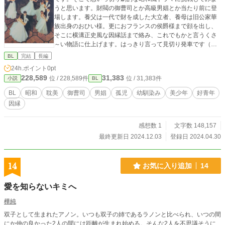
うと思います。財閥の御曹司とか高級男娼とか当たり前に登
場します。養父は一代で財を成した大立者、養母は旧公家華
族出身のおひい様。更におフランスの侯爵様まで顔を出し、
そこに横溝正史風な因縁話まで絡み、これでもかと言うくさ
～い物語に仕上げます。はっきり言って見切り発車です（ど
うなる？俺！） 代表作の私小説「僕のこの恋は何色？」もよ
BL
完結
長編
ろしくお願いしま～す♡
24h.ポイント
0pt
228,589
31,383
位 / 228,589件
位 / 31,383件
小説
BL
BL
昭和
耽美
御曹司
男娼
孤児
幼馴染み
美少年
好青年
因縁
感想数 1
文字数 148,157
最終更新日 2024.12.03
登録日 2024.04.30
14
お気に入り追加
14
愛を知らないキミへ
樺純
双子として生まれたアノン。いつも双子の姉であるラノンと比べられ、いつの間
にか仲の良かった2人の間には距離が生まれ始める。そんな2人を不思議そうに