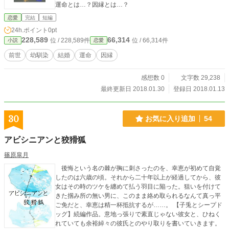
運命とは…？因縁とは…？
恋愛
完結
短編
24h.ポイント
0pt
228,589
66,314
位 / 228,589件
位 / 66,314件
小説
恋愛
前世
幼馴染
結婚
運命
因縁
感想数 0
文字数 29,238
最終更新日 2018.01.30
登録日 2018.01.13
30
お気に入り追加
54
アビシニアンと狡猾狐
篠原皐月
後悔という名の棘が胸に刺さったのを、幸恵が初めて自覚
したのは六歳の頃。それから二十年以上が経過してから、彼
女はその時のツケを纏めて払う羽目に陥った。狙いを付けて
きた掴み所の無い男に、このまま絡め取られるなんて真っ平
ご免だと、幸恵は精一杯抵抗するが……。 【子兎とシープド
ッグ】続編作品。意地っ張りで素直じゃない彼女と、ひねく
れていても余裕綽々の彼氏とのやり取りを書いていきます。