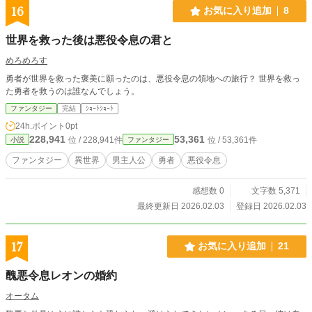
16
お気に入り追加
8
世界を救った後は悪役令息の君と
めろめろす
勇者が世界を救った褒美に願ったのは、悪役令息の領地への旅行？ 世界を救っ
た勇者を救うのは誰なんでしょう。
ファンタジー
完結
ｼｮｰﾄｼｮｰﾄ
24h.ポイント
0pt
228,941
53,361
位 / 228,941件
位 / 53,361件
小説
ファンタジー
ファンタジー
異世界
男主人公
勇者
悪役令息
感想数 0
文字数 5,371
最終更新日 2026.02.03
登録日 2026.02.03
17
お気に入り追加
21
醜悪令息レオンの婚約
オータム