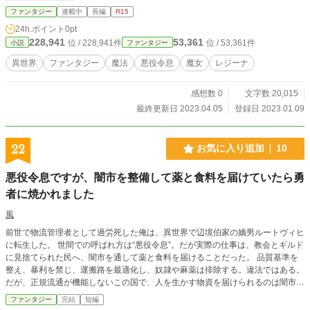
ファンタジー
連載中
長編
R15
24h.ポイント
0pt
228,941
53,361
位 / 228,941件
位 / 53,361件
小説
ファンタジー
異世界
ファンタジー
魔法
悪役令息
魔女
レジーナ
感想数 0
文字数 20,015
最終更新日 2023.04.05
登録日 2023.01.09
22
お気に入り追加
10
悪役令息ですが、闇市を整備して薬と食料を届けていたら勇
者に焼かれました
風
前世で物流管理者として過労死した俺は、異世界で辺境伯家の嫡男ルートヴィヒ
に転生した。 世間での呼ばれ方は“悪役令息”。だが実際の仕事は、教会とギルド
に見捨てられた民へ、闇市を通して薬と食料を届けることだった。 品質基準を
整え、暴利を禁じ、運搬路を最適化し、奴隷や麻薬は排除する。違法ではある。
だが、正規流通が機能しないこの国で、人を生かす物資を届けられるのは闇市し
かない。 そんなある日、教会の指令を受けた勇者一行が倉庫を“浄化”として焼き
ファンタジー
完結
短編
払う。 焼かれたのは悪の拠点ではない。解熱剤、干し肉、経口補水塩、そして