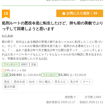
13
お気に入り追加
69
処刑ルートの悪役令息に転生したけど、持ち前の美貌でぶり
っ子して回避しようと思います
わたあめ
鏡の前で、自分はとある物語の登場人物であるシャルルに転生したことに気づい
た。そして、シャルルが最低の悪役令息であり、処刑される運命だということ
も。 ｢ ……あれ？超美少年で天才魔法少年で公爵の息子って……ぶりっ子しまく
れば人生イージーモードなんじゃ？｣ そんなシャルルが元の物語に巻き込まれた
り、学園生活を謳歌したりするお話。
ファンタジー
連載中
長編
24h.ポイント
0pt
228,941
53,361
位 / 228,941件
位 / 53,361件
小説
ファンタジー
悪役
悪役令息
転生
剣と魔法
男主人公
美少年
チート
魔法学園
感想数 0
文字数 2,684
最終更新日 2020.11.17
登録日 2020.11.11