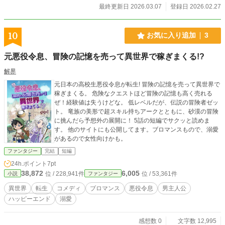
はない。互いの命と利益を預け合う「血の共犯関係」だ。 こ
最終更新日 2026.03.07
登録日 2026.02.27
れは、ただ一人の非力な少年が、極悪非道なヒロインたちと
共に玉座の裏側を支配していく、泥に塗れた覇道の記録。
10
お気に入り追加
3
元悪役令息、冒険の記憶を売って異世界で稼ぎまくる!?
解界
元日本の高校生悪役令息が転生! 冒険の記憶を売って異世界で
稼ぎまくる。 危険なクエストほど冒険の記憶も高く売れる
ぜ！経験値は失うけどな。 低レベルだが、伝説の冒険者ゼッ
ト。 竜族の美形で超スキル持ちアークとともに、砂漠の冒険
に挑んだら予想外の展開に！ 5話の短編でサクッと読めま
す。 他のサイトにも公開してます。ブロマンスもので、溺愛
があるので女性向けかも。
ファンタジー
完結
短編
24h.ポイント
7pt
38,872
6,005
位 / 228,941件
位 / 53,361件
小説
ファンタジー
異世界
転生
コメディ
ブロマンス
悪役令息
男主人公
ハッピーエンド
溺愛
感想数 0
文字数 12,995