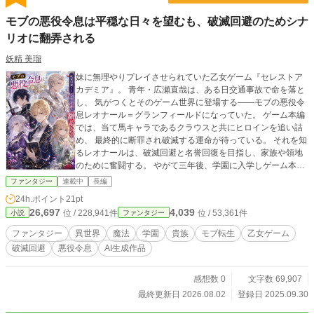
モブの悪役令息は平穏な日々を望むも、破滅回避のためシナ
リオに翻弄される
妖精 美瑠
妹に無理やりプレイさせられていた乙女ゲーム『セレストア
カデミア』。 青年・広瀬直哉は、ある日交通事故で命を落と
し、 気がつくとそのゲーム世界に登場する――モブの悪役令
息レオナール＝グランフィールドになっていた。 ゲーム本編
では、当て馬キャラであるクラウスと共にヒロインを追い詰
め、 最終的に断罪され破滅する運命が待っている。 それを知
るレオナールは、破滅回避と名誉回復を目指し、家族や領地
のために奮闘する。 やがて三年後、学園に入学しゲーム本編
がスタート。 しかしそこでは、レオナールの意思とは関係な
ファンタジー
連載中
長編
く、シナリオ強制力によってゲーム内イベントが発生してい
24h.ポイント
21pt
く。 「俺は絶対に破滅なんてしない……！ 平穏に暮らすた
26,697
4,039
位 / 228,941件
位 / 53,361件
小説
ファンタジー
めなら、この運命すらあらがってやる！」 平穏な日々を望む
モブ悪役令息の戦いが、今始まる――。 不定期12時公開
ファンタジー
異世界
魔法
学園
貴族
モブ転生
乙女ゲーム
破滅回避
悪役令息
AI生成作品
感想数 0
文字数 69,907
最終更新日 2026.08.02
登録日 2025.09.30