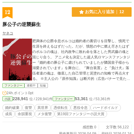
12
お気に入り追加
12
豚公子の逆襲蘇生
ヤネコ
肥満体の公爵令息ポルコは婚約者の裏切りを目撃し、憤死で
生涯を終えるはずだった。だが、憤怒の中に燃え尽きたはず
のポルコの魂は、社内政争に敗れ命を落とした男武藤の魂と
混じり合う。 アニメ化も決定した超人気ロマンスファンタジ
ー『婚約者の豚公子に虐げられていましたが隣国皇子様から
溺愛されています』を舞台に、『舞台装置』と『負け犬』落
伍者達の魂は、徹底した自己管理と泥塗れの知略で再点火す
る。 ※主人公の『原作知識』は断片的（広告バナーで見た一
部分のみ）なものとなります。 己の努力と知略を武器に戦
ファンタジー
連載中
短編
う、非BL展開・ハーレム無し・チート無し・聖人化無しの復
24h.ポイント
0pt
讐ファンタジーです。 準備を重ねて牙を剥く、じっくり型主
228,941
53,361
位 / 228,941件
位 / 53,361件
小説
ファンタジー
人公をお楽しみください。 【お知らせ】 番外編「ビアンカの
しっぽ」を2026/04/09から公開中です。
婚約破棄
復讐
異世界
憑依転生
悪役令息
ハードボイルド
成長
余韻重視
メタ復讐
第19回ファンタジー小説大賞
感想数 0
文字数 56,122
最終更新日 2026.04.09
登録日 2026.01.24