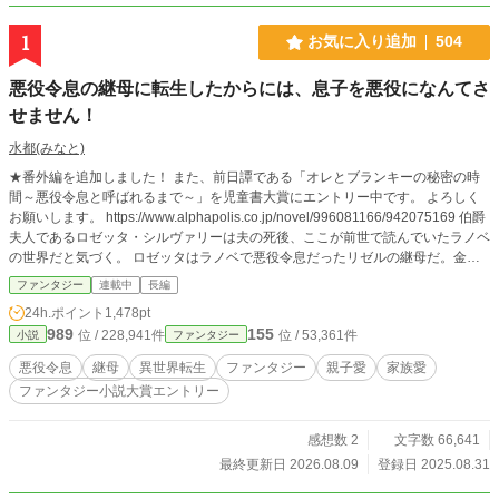
1
お気に入り追加
504
悪役令息の継母に転生したからには、息子を悪役になんてさ
せません！
水都(みなと)
★番外編を追加しました！ また、前日譚である「オレとブランキーの秘密の時
間～悪役令息と呼ばれるまで～」を児童書大賞にエントリー中です。 よろしく
お願いします。 https://www.alphapolis.co.jp/novel/996081166/942075169 伯爵
夫人であるロゼッタ・シルヴァリーは夫の死後、ここが前世で読んでいたラノベ
の世界だと気づく。 ロゼッタはラノベで悪役令息だったリゼルの継母だ。金と
地位が目当てで結婚したロゼッタは、夫の連れ子であるリゼルに無関心だった。
ファンタジー
連載中
長編
しかし、前世ではリゼルは推しキャラ。リゼルが断罪されると思い出したロゼッ
24h.ポイント
1,478pt
タは、リゼルが悪役令息にならないよう母として奮闘していく。 ※久しぶりに
989
155
位 / 228,941件
位 / 53,361件
小説
ファンタジー
見直したら誤字脱字だらけでした…追々直していきます。
悪役令息
継母
異世界転生
ファンタジー
親子愛
家族愛
ファンタジー小説大賞エントリー
感想数 2
文字数 66,641
最終更新日 2026.08.09
登録日 2025.08.31