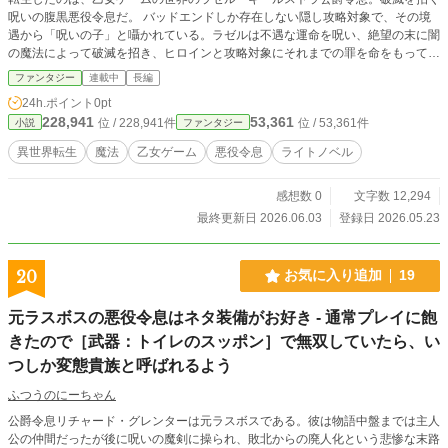
呪いの腹黒悪役令息だ。 バッドエンドしか存在しない隠し攻略対象で、その境
遇から「呪いの子」と囁かれている。ラゼルは不遇な運命を呪い、絶望の末に闇
の魔法によって破滅を招き、ヒロインと攻略対象にそれまでの罪を命をもって償
わされるのだ。 ということは、攻略対象と良好な関係を築けば破滅は防げるの
ファンタジー
連載中
長編
では？ 異母兄と異母弟とはすでに不仲を極めているけど、腹白の僕ならなんと
24h.ポイント
0pt
かできるはず。 オタクの妹から授けられた知識(あやふや)をもとに、悪役令息の
228,941
53,361
位 / 228,941件
位 / 53,361件
小説
ファンタジー
破滅の運命を変えてみせる！ ヒロインのことは顔も名前も覚えてないけど、攻
略対象と仲良くなれば特に問題ないよね！ ＊同タイトルのリメイク版です。 ＊
異世界転生
魔法
乙女ゲーム
悪役令息
ライトノベル
小説家になろう、カクヨムにも掲載中
感想数 0
文字数 12,294
最終更新日 2026.06.03
登録日 2026.05.23
20
お気に入り追加
19
元ラスボスの悪役令息はネタ装備がお好き - 通常プレイに飽
きたので［武器：トイレのスッポン］で無双していたら、い
つしか変態貴族と呼ばれるよう
ふつうのにーちゃん
公爵令息リチャード・グレンターは元ラスボスである。彼は物語中盤までは主人
公の仲間だったが後に呪いの魔剣に操られ、敗北からの廃人化という悲惨な末路