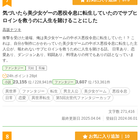
7
セルフレイティングです。 10/10 男性向けHOTランキング３位！ 10/11 男性
向けHOTランキング２位！ 10/13 男性向けHOTランキング１位！ 皆様お読み
気づいたら美少女ゲーの悪役令息に転生していたのでサブヒ
くださりありがとうございますm(__)m 11/4 第一章完結 11/7 第二章開始 1/9
第三章開始 9/15 第四章開始
ロインを救うのに人生を賭けることにした
高坂ナツキ
衝撃を受けた途端、俺は美少女ゲームの中ボス悪役令息に転生していた！？ こ
れは、自分が制作にかかわっていた美少女ゲームの中ボス悪役令息に転生した主
人公が、報われないサブヒロインを救うために人生を賭ける話。 日常あり、恋
愛あり、ダンジョンあり、戦闘あり、料理ありの何でもありの話となっていま
す。
ファンタジー
完結
長編
24h.ポイント
28pt
23,155
3,607
位 / 228,941件
位 / 53,361件
小説
ファンタジー
異世界
ファンタジー
転生
男主人公
美少女ゲーム
悪役令息
日常
恋愛
異世界転生
第5回次世代ファンタジーカップ
文字数 271,416
最終更新日 2025.04.04
登録日 2024.06.01
8
お気に入り追加
10