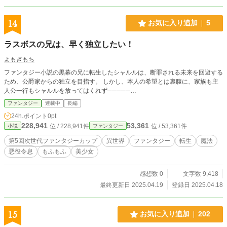
14
お気に入り追加
5
ラスボスの兄は、早く独立したい！
よもぎもち
ファンタジー小説の黒幕の兄に転生したシャルルは、断罪される未来を回避する
ため、公爵家からの独立を目指す。 しかし、本人の希望とは裏腹に、家族も主
人公一行もシャルルを放ってはくれず─────…
ファンタジー
連載中
長編
24h.ポイント
0pt
228,941
53,361
位 / 228,941件
位 / 53,361件
小説
ファンタジー
第5回次世代ファンタジーカップ
異世界
ファンタジー
転生
魔法
悪役令息
もふもふ
美少女
感想数 0
文字数 9,418
最終更新日 2025.04.19
登録日 2025.04.18
15
お気に入り追加
202