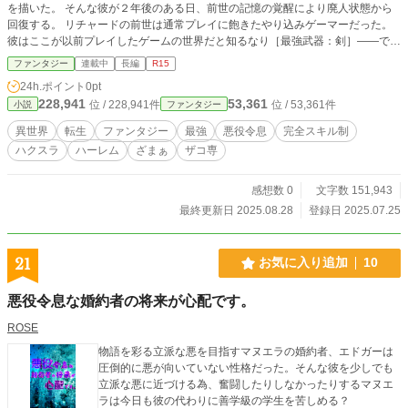
を描いた。 そんな彼が２年後のある日、前世の記憶の覚醒により廃人状態から
回復する。 リチャードの前世は通常プレイに飽きたやり込みゲーマーだった。
彼はここが以前プレイしたゲームの世界だと知るなり［最強武器：剣］――では
なく［ネタ武器：トイレのスッポン］を握った。 「これに決めた！！」 彼は貴
ファンタジー
連載中
長編
R15
族の地位を捨てて屋敷を飛び出すと、［トイレのスッポン］スキルを極めんと、
24h.ポイント
0pt
超効率レベリングを開始する。 彼の望みはただ一つ。通常プレイから逸脱した
228,941
53,361
位 / 228,941件
位 / 53,361件
小説
ファンタジー
新鮮な体験をすることだ。 ［トイレのスッポン］は彼のその望みに応え、やが
て超火力のレーザービームを放ったり、キュッポッと吸った相手の精神を崩壊さ
異世界
転生
ファンタジー
最強
悪役令息
完全スキル制
せる、えげつない変態武器となってゆく。 しかし異常成長してゆくリチャード
ハクスラ
ハーレム
ざまぁ
ザコ専
はまだ知らない。かつて共に戦った仲間の中に、己に呪いの魔剣を握らせた黒幕
がいたことに。
感想数 0
文字数 151,943
最終更新日 2025.08.28
登録日 2025.07.25
21
お気に入り追加
10
悪役令息な婚約者の将来が心配です。
ROSE
物語を彩る立派な悪を目指すマヌエラの婚約者、エドガーは
圧倒的に悪が向いていない性格だった。そんな彼を少しでも
立派な悪に近づける為、奮闘したりしなかったりするマヌエ
ラは今日も彼の代わりに善学級の学生を苦しめる？