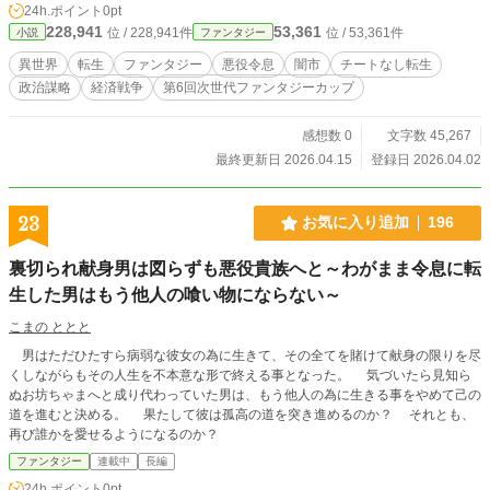
24h.ポイント
0pt
三つの村が生き延びるための仕組みだった。 善人にはならない。正義も名乗ら
228,941
53,361
位 / 228,941件
位 / 53,361件
小説
ファンタジー
ない。 それでもルートヴィヒは、帳簿と物流、情報戦と経営で、正しい人たち
に壊される世界を立て直していく。 これは、剣ではなくインフラで戦う悪役令
異世界
転生
ファンタジー
悪役令息
闇市
チートなし転生
息の闇市経営譚。
政治謀略
経済戦争
第6回次世代ファンタジーカップ
感想数 0
文字数 45,267
最終更新日 2026.04.15
登録日 2026.04.02
23
お気に入り追加
196
裏切られ献身男は図らずも悪役貴族へと～わがまま令息に転
生した男はもう他人の喰い物にならない～
こまの ととと
男はただひたすら病弱な彼女の為に生きて、その全てを賭けて献身の限りを尽
くしながらもその人生を不本意な形で終える事となった。 気づいたら見知ら
ぬお坊ちゃまへと成り代わっていた男は、もう他人の為に生きる事をやめて己の
道を進むと決める。 果たして彼は孤高の道を突き進めるのか？ それとも、
再び誰かを愛せるようになるのか？
ファンタジー
連載中
長編
24h.ポイント
0pt