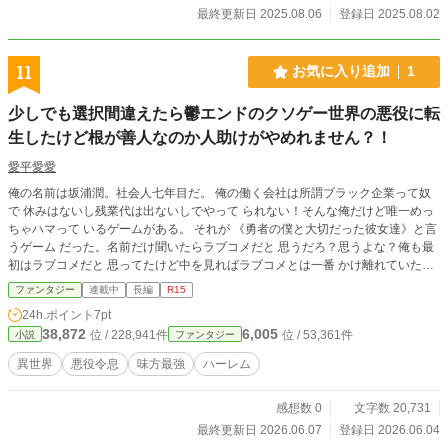
最終更新日 2025.08.06
登録日 2025.08.02
11
お気に入り追加
1
少しでも選択間違えたら鬱エンドのクソゲー世界の悪役に転
生したけど根が善人なのか人助けがやめれません？！
愛平愛愛
俺の名前は坂浦潤。社会人七年目だ。 俺の働く会社は所謂ブラック企業って奴
で 休みはないし残業代は出ないしでやって られない！そんな俺だけど唯一めっ
ちゃハマって いるゲームがある。 それが 《勇者の僕と大切だった彼女達》と言
うゲーム だった。名前だけ聞いたらラブコメだと 思うだろ？思うよな？俺も最
初はラブコメだと 思ってたけど中を見ればラブコメとは一番 かけ離れていた。
鬱エンドしかないクソゲー だったのだ。ハッピーエンドにするのにどれだけの
ファンタジー
連載中
長編
R15
時間がかかったか分からない。 そして今日も大好きなヒロイン達を主人公と く
24h.ポイント
7pt
っつける為に奮闘しようとしたのだが 俺は疲れていたらしい、目眩がして気付
38,872
6,005
位 / 228,941件
位 / 53,361件
小説
ファンタジー
けば道路の真ん中に居た。そして、最後に見たのはトラックだった。 鏡の前で
俺は絶句した。 鬱エンドが多すぎる世界の悪役になったん だけど？！
異世界
悪役令息
味方最強
ハーレム
感想数 0
文字数 20,731
最終更新日 2026.06.07
登録日 2026.06.04