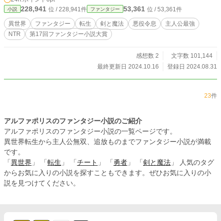
228,941
53,361
位 / 228,941件
位 / 53,361件
小説
ファンタジー
異世界
ファンタジー
転生
剣と魔法
悪役令息
主人公最強
NTR
第17回ファンタジー小説大賞
感想数 2
文字数 101,144
最終更新日 2024.10.16
登録日 2024.08.31
23
件
アルファポリスのファンタジー小説のご紹介
アルファポリスのファンタジー小説の一覧ページです。
異世界転生から主人公無双、追放ものまでファンタジー小説が満載
です。
「
異世界
」 「
転生
」 「
チート
」 「
勇者
」 「
剣と魔法
」 人気のタグ
からお気に入りの小説を探すこともできます。ぜひお気に入りの小
説を見つけてください。