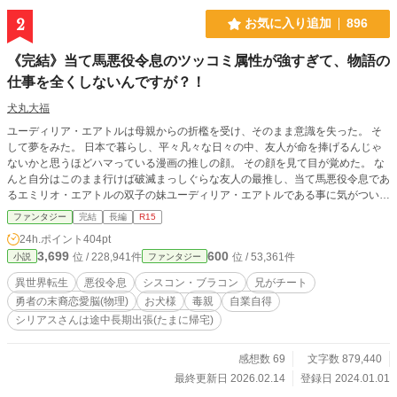
2
お気に入り追加
896
《完結》当て馬悪役令息のツッコミ属性が強すぎて、物語の
仕事を全くしないんですが？！
犬丸大福
ユーディリア・エアトルは母親からの折檻を受け、そのまま意識を失った。 そ
して夢をみた。 日本で暮らし、平々凡々な日々の中、友人が命を捧げるんじゃ
ないかと思うほどハマっている漫画の推しの顔。 その顔を見て目が覚めた。 な
んと自分はこのまま行けば破滅まっしぐらな友人の最推し、当て馬悪役令息であ
るエミリオ・エアトルの双子の妹ユーディリア・エアトルである事に気がついた
のだった。 数ある作品の中から、読んでいただきありがとうございます。 幼少
ファンタジー
完結
長編
R15
期、最初はツラい状況が続きます。 作者都合のゆるふわご都合設定です。 日曜
24h.ポイント
404pt
日以外、１日１話更新目指してます。 エール、お気に入り登録、いいね、コメ
3,699
600
位 / 228,941件
位 / 53,361件
小説
ファンタジー
ント、しおり、とても励みになります。 お楽しみ頂けたら幸いです。 なろうさ
んにも掲載始めました。 ＊＊＊＊＊＊＊＊＊＊＊＊＊＊＊ ２０２４年６月２５
異世界転生
悪役令息
シスコン・ブラコン
兄がチート
日 お気に入り登録１００人達成 ありがとうございます！ １００人になるま
勇者の末裔恋愛脳(物理)
お犬様
毒親
自業自得
で見捨てずに居て下さった９９人の皆様にも感謝を！！ ２０２４年９月９日
シリアスさんは途中長期出張(たまに帰宅)
お気に入り登録２００人達成 感謝感謝でございます！ ２００人になるまで
見捨てずに居て下さった皆様にもこれからも見守っていただける物語を！！ ２
０２５年１月６日 お気に入り登録３００人達成 感涙に咽び泣いておりま
感想数 69
文字数 879,440
す！ ここまで見捨てずに読んで下さった皆様、頑張って書ききる所存でござい
最終更新日 2026.02.14
登録日 2024.01.01
ます！これからもどうぞよろしくお願いいたします！ ２０２５年３月１７日