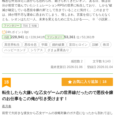
醜悪な外見ゆえに誰からも恐れられ、避けられてきたレオン。 ある日、彼は自
分が前世で遊んでいたシミュレーションRPGの世界に転生しており、 しかも“破
滅が確定している悪役令嬢の弟”として生きていることに気付く。 このままで
は、姉が理不尽な運命に呑まれてしまう。 怪しまれ、言葉を信じてもらえなく
とも、レオンはただ一人、未来を変えるために立ち上がる――。 ※「小説家に
なろう」「カクヨム」にも投稿しています。
ファンタジー
完結
短編
24h.ポイント
0pt
228,941
53,361
位 / 228,941件
位 / 53,361件
小説
ファンタジー
異世界転生
悪役令息
学園
婚約破棄
盲目ヒロイン
誤解
救済
ハッピーエンド
シリアス
ざまぁ要素あり
感想数 2
文字数 9,143
最終更新日 2026.01.06
登録日 2026.01.04
18
お気に入り追加
18
転生したら大嫌いな乙女ゲームの世界線だったので悪役令嬢
のお仕事をこの俺が引き受けます！
夜月奏
前世で大好きな彼女から乙女ゲームの攻略対象のガチ恋になったから別れてほし