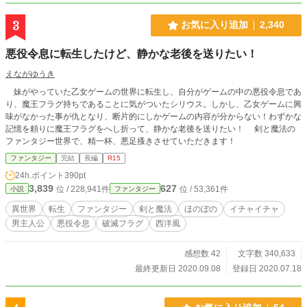
お気に入り登録４００人達成 驚愕し若干焦っております！ こんなにも多くの
方に呼んでいただけるとか、本当に感謝感謝でございます。こんなにも長くなっ
3
お気に入り追加
2,340
た物語でも、ここまで見捨てずに居てくださる皆様、ありがとうございます！！
２０２５年６月１０日 お気に入り登録５００人達成 ひょえぇぇ？！ なんで
悪役令息に転生したけど、静かな老後を送りたい！
すと？！完結してからも登録してくださる方が？！ありがとうございます、あり
がとうございます！！ こんなに多くの方にお読み頂けて幸せでございます。 ど
えながゆうき
うしよう、欲が出て来た？ …ショートショートとか書いてみようかな？ ２０２
５年７月８日 お気に入り登録６００人達成？！ うそぉん？！ 欲が…欲が…
妹がやっていた乙女ゲームの世界に転生し、自分がゲームの中の悪役令息であ
ック！……うん。減った…皆様ごめんなさい、欲は出しちゃいけないらしい…
り、魔王フラグ持ちであることに気がついたシリウス。しかし、乙女ゲームに興
２０２５年９月２１日 お気に入り登録７００人達成？！ どうしよう、どうし
味がなかった事が仇となり、断片的にしかゲームの内容が分からない！わずかな
よう、何をどう感謝してお返ししたら良いのだろう… ２０２６年２月１２日
記憶を頼りに魔王フラグをへし折って、静かな老後を送りたい！ 剣と魔法の
お気に入り登録８００人達成？！！ なんということでしょう！ユーディリア達
ファンタジー世界で、精一杯、悪足搔きさせていただきます！
が愛されてる…！！！
ファンタジー
完結
長編
R15
24h.ポイント
390pt
3,839
627
位 / 228,941件
位 / 53,361件
小説
ファンタジー
異世界
転生
ファンタジー
剣と魔法
ほのぼの
イチャイチャ
男主人公
悪役令息
破滅フラグ
西洋風
感想数 42
文字数 340,633
最終更新日 2020.09.08
登録日 2020.07.18