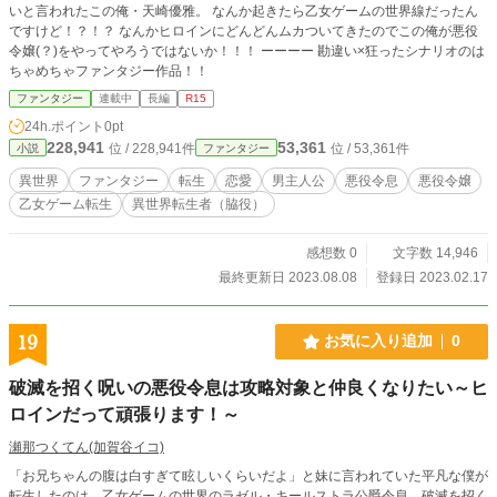
いと言われたこの俺・天崎優雅。 なんか起きたら乙女ゲームの世界線だったん
ですけど！？！？ なんかヒロインにどんどんムカついてきたのでこの俺が悪役
令嬢(？)をやってやろうではないか！！！ ーーーー 勘違い×狂ったシナリオのは
ちゃめちゃファンタジー作品！！
ファンタジー
連載中
長編
R15
24h.ポイント
0pt
228,941
53,361
位 / 228,941件
位 / 53,361件
小説
ファンタジー
異世界
ファンタジー
転生
恋愛
男主人公
悪役令息
悪役令嬢
乙女ゲーム転生
異世界転生者（脇役）
感想数 0
文字数 14,946
最終更新日 2023.08.08
登録日 2023.02.17
19
お気に入り追加
0
破滅を招く呪いの悪役令息は攻略対象と仲良くなりたい～ヒ
ロインだって頑張ります！～
瀬那つくてん(加賀谷イコ)
「お兄ちゃんの腹は白すぎて眩しいくらいだよ」と妹に言われていた平凡な僕が
転生したのは、乙女ゲームの世界のラゼル・キールストラ公爵令息。破滅を招く