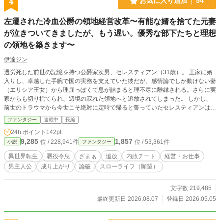
4
お気に入り追加
54
左遷された冷血公爵の領地経営改革〜有能な婿を捨てた元妻
が泣きついてきましたが、もう遅い。優秀な部下たちと理想
の領地を築きます〜
伊達ジン
過労死した前世の記憶を持つ公爵家次男、セレスティアン（31歳）。 王家に婿
入りし、卓越した手腕で国の実務を支えていた彼だが、感情論でしか動けない妻
（エリシア王女）から理屈っぽくて息が詰まると理不尽に離縁される。さらに実
家からも切り捨てられ、辺境の寂れた領地へと追放されてしまった。 しかし、
前世のトラウマから今世こそ絶対に定時で帰ると誓っていたセレスティアンは、
これをスローライフへの好機と捉える。 赴任先の領地は、不正代官が領民から
ファンタジー
連載中
長編
搾取する地獄のような環境だったが、彼は圧倒的な知識と理詰めで不正代官を瞬
24h.ポイント
142pt
殺。 有能だが不遇をかこっていた元女騎士、計算高い女商人、天才魔導学者な
9,285
1,857
位 / 228,941件
位 / 53,361件
小説
ファンタジー
ど、優秀な女性たちを次々と見出して登用し、領地に適正な労働時間と正当な報
酬をもたらす改革を断行していく。 結果、領民の意欲は爆発的に向上し、辺境
異世界転生
悪役令息
ざまぁ
追放
内政チート
経営・お仕事
領は莫大な富を生む大国へと急成長を遂げてしまう。 一方、有能な実務担当を
男主人公
成り上がり
論破
スローライフ（願望）
失い経済破綻寸前の王都では、焦った元妻たちがセレスティアンの領地を奪おう
と卑劣な手段で迫ってくるが――。 剣や魔法のゴリ押しではない。法と経済、
そして知略。 大人の男の圧倒的な手腕で、無能な貴族たちを完膚なきまでに論
文字数 219,485
破する、異世界領地改革ファンタジー開幕！
最終更新日 2026.08.07
登録日 2026.05.05