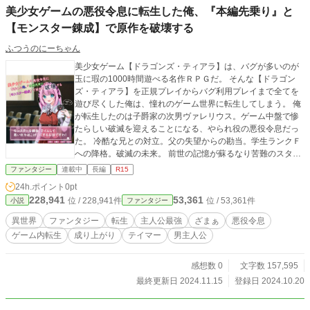
美少女ゲームの悪役令息に転生した俺、『本編先乗り』と
【モンスター錬成】で原作を破壊する
ふつうのにーちゃん
美少女ゲーム【ドラゴンズ・ティアラ】は、バグが多いのが
玉に瑕の1000時間遊べる名作ＲＰＧだ。 そんな【ドラゴン
ズ・ティアラ】を正規プレイからバグ利用プレイまで全てを
遊び尽くした俺は、憧れのゲーム世界に転生してしまう。 俺
が転生したのは子爵家の次男ヴァレリウス。ゲーム中盤で惨
たらしい破滅を迎えることになる、やられ役の悪役令息だっ
た。 冷酷な兄との対立。父の失望からの勘当。学生ランクＦ
への降格。破滅の未来。 前世の記憶が蘇るなり苦難のスター
トとなったが、むしろ俺はハッピーだった。 家族にハズレ扱
ファンタジー
連載中
長編
R15
いされたヴァレリウスの【モンスター錬成】スキルは、最強
24h.ポイント
0pt
キャラクター育成の鍵だったのだから。 差し当たって目指す
228,941
53,361
位 / 228,941件
位 / 53,361件
小説
ファンタジー
は最強。そして本編ごとの破滅シナリオの破壊。 元よりバラ
ンス崩壊上等のプレイヤーだった俺は、自重無しのストロン
異世界
ファンタジー
転生
主人公最強
ざまぁ
悪役令息
グスタイルで、突っかかってくる家族を返り討ちにしつつ、
ゲーム内転生
成り上がり
テイマー
男主人公
ストーリー本編を乗っ取ってゆく。 （他サイトでも連載中）
感想数 0
文字数 157,595
最終更新日 2024.11.15
登録日 2024.10.20