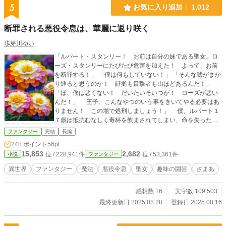
5
お気に入り追加
1,012
断罪される悪役令息は、華麗に返り咲く
歩芽川ゆい
「ルパート・スタンリー！ お前は自分の妹である聖女、ロ
ーズ・スタンリーにたびたび危害を加えた！ よって、お前
を断罪する！」 「僕は何もしていない！」 「そんな嘘がまか
り通ると思うのか！ 証拠も目撃者も山ほどあるんだ！」
「ぼ、僕は悪くない！ だいたいそいつが！ ローズが悪い
んだ！」 「王子、こんなやつのいう事をきいてやる必要はあ
りません！ この場で処刑しましょう！」 僕、ルパート１
７歳は抵抗むなしく毒杯を飲まされてしまい、命を失った。
そこで目が覚めた。僕は現在９歳。今のは一体なんなの
ファンタジー
完結
長編
か。もしかして僕の未来？ 冗談じゃない、何とか回避しな
24h.ポイント
56pt
ければ！！ 悪役令息ルパートが断罪を避けるためにとった
15,853
2,682
位 / 228,941件
位 / 53,361件
小説
ファンタジー
手段とは。彼は断罪をさけられるのか。
異世界
ファンタジー
魔法
悪役令息
聖女
趣味の園芸
ざまあ
感想数 16
文字数 109,503
最終更新日 2025.08.28
登録日 2025.08.16