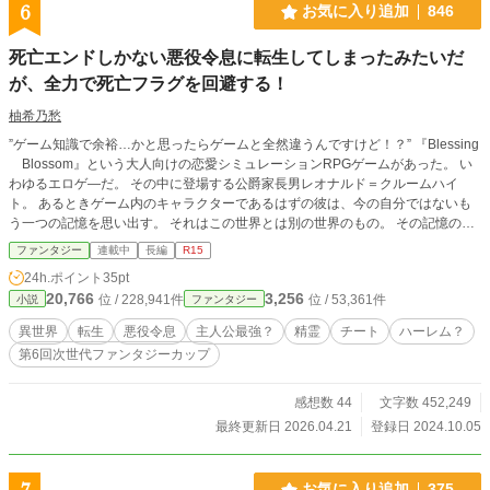
6
お気に入り追加
846
死亡エンドしかない悪役令息に転生してしまったみたいだ
が、全力で死亡フラグを回避する！
柚希乃愁
”ゲーム知識で余裕…かと思ったらゲームと全然違うんですけど！？” 『Blessing
Blossom』という大人向けの恋愛シミュレーションRPGゲームがあった。 い
わゆるエロゲ―だ。 その中に登場する公爵家長男レオナルド＝クルームハイ
ト。 あるときゲーム内のキャラクターであるはずの彼は、今の自分ではないも
う一つの記憶を思い出す。 それはこの世界とは別の世界のもの。 その記憶の中
で、彼は今自分がいるのがゲームの世界だということを知る。死ぬ直前までプレ
ファンタジー
連載中
長編
R15
イして、追加パッチ分だけがプレイできずに死んでしまったゲームの世界だと。
24h.ポイント
35pt
しかもレオナルドは、ヒロインのどのルートに進んでも最後は死亡してしまう悪
20,766
3,256
位 / 228,941件
位 / 53,361件
小説
ファンタジー
役令息で……。 ゲーム本編開始までにはまだ時間がある。 レオナルドは記憶を
頼りに死亡回避のために動き出す。 自分にできることをしよう、と。 そんなレ
異世界
転生
悪役令息
主人公最強？
精霊
チート
ハーレム？
オナルドの行動は少なからず周囲に影響を与えていく。 自身の死亡回避、そし
第6回次世代ファンタジーカップ
て悠々自適なスローライフという目標に向かって順調に進んでいるかに見えたレ
オナルドだが、ある事件が起きる。 それはゲームにはなかったもので……。 ゲ
ームと今レオナルドが生きている現実で展開が違っているのだ。 この事件をき
感想数 44
文字数 452,249
っかけにレオナルドの考え方は変わっていくこととなる。 そして一つの決断を
最終更新日 2026.04.21
登録日 2024.10.05
する。 ゲームで起こったことなのにその流れが違っていたり、ゲームでは知り
えなかった情報がわかったり、自分がプレイしたゲーム知識しか持ち合わせてい
ないレオナルドは果たして死亡エンドを回避できるのか―――。 ＊念のための
お気に入り追加
375