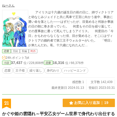
ねーさん
アイリスは十六歳の誕生日の前の日に、姉ヴィクトリア
と幼なじみジェイドと共に馬車で王宮に向かう途中、事故に
遭い命を落とした───はずだったが、目覚めると何故か事故
の日の朝に巻き戻っていた。 何度もその日を繰り返して、
その度事故に遭って死んでしまうアイリス。 何度目の「今
日」かもわからなくなった頃、目が覚めると、そこにはヴィ
クトリアの婚約者で第三王子ウォルターがいた。 「明日」
が来たんだわ。私、十六歳になれたんだ…
恋愛
完結
長編
R15
24h.ポイント
7pt
37,437
16,316
位 / 228,808件
位 / 66,376件
小説
恋愛
恋愛
王子様
繰り返し
身代わり
ハッピーエンド
感想数 1
文字数 142,439
最終更新日 2024.01.13
登録日 2023.03.31
21
お気に入り追加
19
かぐや姫の雲隠れ～平安乙女ゲーム世界で身代わり出仕する