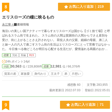
る、と。 結婚する前からすでに疎まれ、お先真っ暗な気持ち
で向った結婚式の祭壇で、彼女を出迎えたのは、それはそれ
8
お気に入り追加
219
は妖艶な男性で。ジョルジュ・ガルバーニ公爵は、なんと代
理の花婿様だと言う。 しかし、そんな彼も、とある理由があ
エリスローズの瞳に映るもの
って婚礼の場にやってきてたのだが・・・・。 そして、夫が
不在のまま、結婚二日目にして発覚したクレスト伯爵家の大
永江寧々
書籍情報
問題の数々。蔓延する疫病、傾いた伯爵家の財政、地に落ち
海沿いの美しい国アクティーで暮らすエリスローズは国から【ゴミ捨て場】と呼
た伯爵家の威信・・・。 問題だらけのクレスト伯爵領を、ジ
ばれるスラム街で生まれた。 スラム街の人間は貧困街の人間からでさえ差別を
ュリアは、なんとか立て直そうと、孤軍奮闘しようとする。
受け、街に上がることさえ許されない。 荷役人夫の父親、娼婦の母親、弟二人
ガルバーニ公爵は、そんな彼女を優しく支えてくれて。ジュ
と妹一人の六人で過ごすスラム街の生活はエリスローズにとって苦痛ではなかっ
リアの心には親しみ以上の感情が芽生えてしまうが・・・
た。 今日食べる物どころか明日を心配する生活だが、愛情溢れる両親のおかげ
そこに、花婿本人のクレスト伯爵が戦から帰還してきて！ や
で毎日が幸せだった。 愛する家族がいれば朝から夜中まで働くことだって苦痛
むにやまれず身代わり結婚させられてしまった不遇な女騎士
恋愛
完結
長編
R15
ではなかった。家族のためならなんでもする。 そんなエリスローズのもとを訪
団長は、幸せになれるのか？！
24h.ポイント
14pt
ねた一人の男から提案を受けた。 【王太子妃が行方不明であり、一ヶ月後に行
30,563
12,981
位 / 228,808件
位 / 66,376件
小説
恋愛
われるパレードに代わりに出席しろ】と。 給金が出ると聞いて行く覚悟を決め
たエリスローズは両親の反対を押し切って入城する。 字の読み書きさえできな
貧富の差
家族愛
身代わり
王太子
弟
片想い
いスラム街出身だと聞いても差別をしない王太子の優しさに触れ、愛情を受ける
がエリスローズは恋をしないと決めていて── エリスローズの王太子妃身代わり
感想数 60
文字数 283,955
人生が幕を開ける。 ※近親愛的な部分がありますので、苦手な方はご注意くだ
さい。 ※ショタおねショタ的な物が苦手な方もご注意ください。 ※暗いお話で
最終更新日 2022.07.03
登録日 2022.05.01
す。 ※ご指摘くださいます皆様、本当にありがとうございます。承認不要だと
書いてくださるのでお礼が書けず、ここに書かせていただきます。 本来当方が
気付かなければならないことを見逃している間違いや矛盾などありましたら教え
9
お気に入り追加
71
てくださり助かっています。お読みくださっている方々には大変申し訳ないで
す。 どうぞ懲りずに今後もお付き合いいただけますと幸いです。 ※7月3日が最