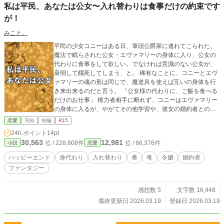
私は平民、あなたは公女〜入れ替わりは食事だけの約束です
終話アップとなります。
が！
みこと。
平民の少女コニーはある日、筆頭公爵家に連れてこられた。
魔法で眠らされた公女・エヴァマリーの身体に入り、公女の
代わりに食事をして欲しい。でなければ意識のない公女が、
衰弱して餓死してしまう、と。 稀有なことに、コニーとエヴ
ァマリーの魂の形は同じで、魔道具を使えば互いの身体を行
き来出来るのだと言う。 「公女様の代わりに、ご飯を食べる
だけのお仕事」 権力者相手に断れず、コニーはエヴァマリー
の身体に入るが、やがてその他学習や、彼女の婚約者とのデ
ートも命じられ……。 そんな中、本物の公女がコニーの身体
恋愛
完結
短編
R15
で目覚めた。評判の悪女だった公女は、"使い捨ての平民"だか
24h.ポイント
14pt
らと、コニーの身体で悪さを始める。 公女と平民の入れ替わ
30,563
12,981
位 / 228,808件
位 / 66,376件
小説
恋愛
り物語、全7話、いっきに完結予定です。お楽しみください。
※「小説家になろう」でも掲載しています。
ハッピーエンド
身代わり
入れ替わり
番
竜
令嬢
婚約者
ファンタジー
感想数 5
文字数 16,448
最終更新日 2026.03.19
登録日 2026.03.19