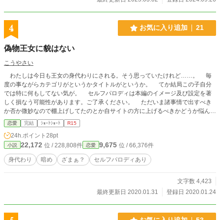
4
お気に入り追加
21
偽物王女に貌はない
こうやさい
わたしは今日も王女の身代わりにされる。そう思っていたけれど……。 毎
度の事ながらカテゴリがというかタイトルがというか。 てか結局この子自分
では特に何もしてない気が。 セルフパロディは本編のイメージ及び設定を著
しく損なう可能性があります。ご了承ください。 ただいま諸事情で出すべき
か否か微妙なので棚上げしてたのとか自サイトの方に上げるべきかどうか悩んで
たのとか大昔のとかを放出中です。見直しもあまり出来ないのでいつも以上に誤
恋愛
完結
ｼｮｰﾄｼｮｰﾄ
R15
字脱字等も多いです。ご了承下さい。
24h.ポイント
28pt
22,172
9,675
位 / 228,808件
位 / 66,376件
小説
恋愛
身代わり
暗め
ざまぁ？
セルフパロディあり
文字数 4,423
最終更新日 2020.01.31
登録日 2020.01.24