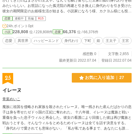
かけてきたのはまさかの王太子。なんでも駆け落ちした王家の姫の身代わりを頼
みたいらしい。お世話になった孤児院の再建と引き換えに身代わりを引き受けた
彼女の期間限定のお姫様生活が始まる。小説家になろう様、カクヨム様にも投稿
しています。
恋愛
連載中
長編
R15
24h.ポイント
0pt
228,808
66,376
位 / 228,808件
位 / 66,376件
小説
恋愛
恋愛
異世界
ハッピーエンド
身代わり
下町
姫
王太子
王宮
感想数 0
文字数 2,855
最終更新日 2022.07.04
登録日 2022.07.04
25
お気に入り追加
27
イレーヌ
青葉めいこ
魔族に祖国を侵略され家族を殺されたイレーヌ。唯一残された産んだばかりの息
子は身を寄せたゼドゥ国の王妃に奪われた。 十八年後、イレーヌは魔族と戦い
重傷を負った息子ウィルと再会した。彼女の看護により回復した彼は再び魔族と
戦おうとする。そんなウィルをとめるためイレーヌは全てを話す決意をする。
「身代わりで愛されても意味がない」 「私が私である事まで、あなたにも誰に
も奪わせない！」 小説家になろうにも投稿しました。 完結しました。