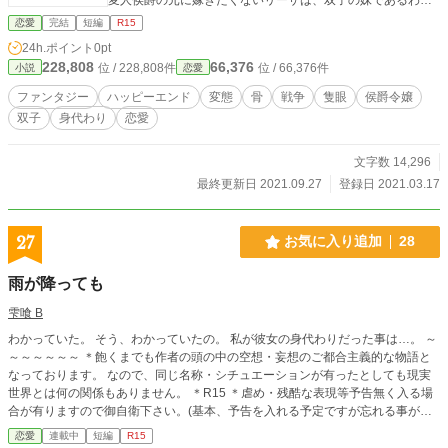
しーールイーザに、身代わりを頼んできたのだった。 「私じ
恋愛
完結
短編
R15
ゃなくても、顔形がよく似た双子の妹のルイーザなら、侯爵
24h.ポイント
0pt
様も渋々、納得されると思います」 そうして、わたしはリー
228,808
66,376
位 / 228,808件
位 / 66,376件
小説
恋愛
ザとして侯爵家へと向かうことになったのだった。 骨好き変
人侯爵との婚約のためにーー。 ※焼死体の描写があります。
ファンタジー
ハッピーエンド
変態
骨
戦争
隻眼
侯爵令嬢
※表紙は、pixabay様よりお借りしています。
双子
身代わり
恋愛
文字数 14,296
最終更新日 2021.09.27
登録日 2021.03.17
27
お気に入り追加
28
雨が降っても
雫喰 B
わかっていた。 そう、わかっていたの。 私が彼女の身代わりだった事は…。 ～
～～～～～～ ＊飽くまでも作者の頭の中の空想・妄想のご都合主義的な物語と
なっております。 なので、同じ名称・シチュエーションが有ったとしても現実
世界とは何の関係もありません。 ＊R15 ＊虐め・残酷な表現等予告無く入る場
合が有りますので御自衛下さい。(基本、予告を入れる予定ですが忘れる事があ
るかもしれません。) ＊無断転載、無断引用、無断編集・コピー等お断りしま
恋愛
連載中
短編
R15
す。 ＊他サイトでも公開予定