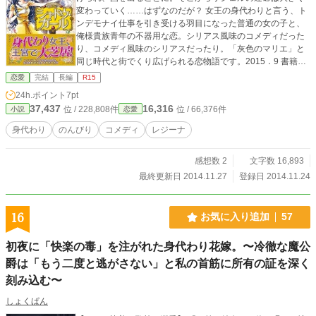
変わっていく……はずなのだが？ 女王の身代わりと言う、ト
ンデモナイ仕事を引き受ける羽目になった普通の女の子と、
俺様貴族青年の不器用な恋。シリアス風味のコメディだった
り、コメディ風味のシリアスだったり。「灰色のマリエ」と
同じ時代と街でくり広げられる恋物語です。2015．9 書籍化
されました。よろしくお願いします。
恋愛
完結
長編
R15
24h.ポイント
7pt
37,437
16,316
位 / 228,808件
位 / 66,376件
小説
恋愛
身代わり
のんびり
コメディ
レジーナ
感想数 2
文字数 16,893
最終更新日 2014.11.27
登録日 2014.11.24
16
お気に入り追加
57
初夜に「快楽の毒」を注がれた身代わり花嫁。〜冷徹な魔公
爵は「もう二度と逃がさない」と私の首筋に所有の証を深く
刻み込む〜
しょくぱん