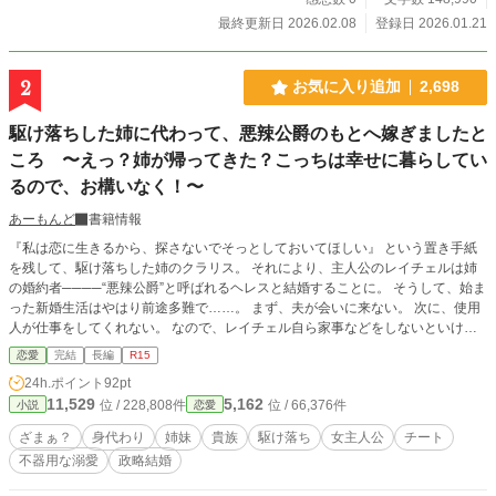
狂気じみた遊戯だった。 「一生、私の腕の中で溺れていろ」
最終更新日 2026.02.08
登録日 2026.01.21
守るために壊し、愛するために縛る。 冷酷な仮面の下に隠さ
れた、 一途で異常な執着を知った時、香子の心もまた甘い猛
毒に溶かされていく――。 ★最後は極上のハッピーエンドで
2
お気に入り追加
2,698
す。 ※AI画像を使用しています。
駆け落ちした姉に代わって、悪辣公爵のもとへ嫁ぎましたと
ころ 〜えっ？姉が帰ってきた？こっちは幸せに暮らしてい
るので、お構いなく！〜
あーもんど
書籍情報
『私は恋に生きるから、探さないでそっとしておいてほしい』 という置き手紙
を残して、駆け落ちした姉のクラリス。 それにより、主人公のレイチェルは姉
の婚約者────“悪辣公爵”と呼ばれるヘレスと結婚することに。 そうして、始ま
った新婚生活はやはり前途多難で……。 まず、夫が会いに来ない。 次に、使用
人が仕事をしてくれない。 なので、レイチェル自ら家事などをしないといけ
ず……とても大変。 でも────自由気ままに一人で過ごせる生活は、案外悪く
恋愛
完結
長編
R15
なく……？ そんな時、夫が現れて使用人達の職務放棄を知る。 すると、まさか
24h.ポイント
92pt
の大激怒！？ あっという間に使用人達を懲らしめ、それからはレイチェルとの
11,529
5,162
位 / 228,808件
位 / 66,376件
小説
恋愛
時間も持つように。 ────もっと残忍で冷酷な方かと思ったけど、結構優しい
わね。 と夫を見直すようになった頃、姉が帰ってきて……？ 善意の押し付けと
ざまぁ？
身代わり
姉妹
貴族
駆け落ち
女主人公
チート
でも言うべきか、「あんな男とは、離婚しなさい！」と迫ってきた。 ────い
不器用な溺愛
政略結婚
やいや！こっちは幸せに暮らしているので、放っておいてください！ ◆小説家
になろう様でも、公開中◆