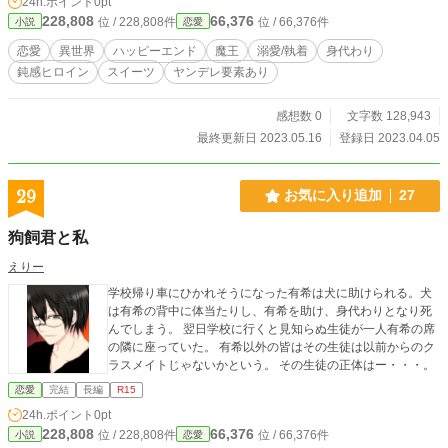
24h.ポイント
0pt
228,808
66,376
位 / 228,808件
位 / 66,376件
小説
恋愛
恋愛
異世界
ハッピーエンド
魔王
溺愛/執着
身代わり
鈍感ヒロイン
スイーツ
ヤンデレ要素あり
感想数 0
文字数 128,943
最終更新日 2023.05.16
登録日 2023.04.05
29
お気に入り追加
27
狗飼君と私
えりー
学校帰り車にひかれそうになった有希は犬に助けられる。犬
は有希の背中に体当たりし、有希を助け、身代わりとなり死
んでしまう。 翌日学校に行くと見知らぬ生徒が一人有希の席
の隣に座っていた。 有希以外の皆はその生徒は以前からのク
ラスメイトじゃないかという。 その生徒の正体はー・・・。
恋愛
完結
長編
R15
24h.ポイント
0pt
228,808
66,376
位 / 228,808件
位 / 66,376件
小説
恋愛