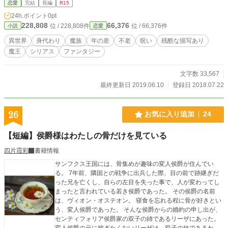
恋愛
完結
長編
R15
24h.ポイント
0pt
228,808
66,376
位 / 228,808件
位 / 66,376件
小説
恋愛
異世界
身代わり
魔族
年の差
不老
呪い
残酷な描写あり
魔王
シリアス
ファンタジー
文字数 33,567
最終更新日 2019.06.10
登録日 2018.07.22
26
お気に入り追加
24
【短編】侯爵様はわたしの骨だけを見ている
四片霞彩
書籍情報
サンフクス王国には、骨集めが趣味の変人侯爵が住んでい
る。 7年前、隣国との戦争に出兵した際、目の前で跡継ぎだ
った兄を亡くし、自らの左目を失った事で、人が変わってし
まったと言われている若き侯爵であった。 その侯爵の名前
は、ヴィオン・オステオン。 寝食を忘れる程に骨が好きとい
う、変人侯爵であった。 そんな侯爵からの婚約の申し出が、
センティフォリア侯爵家の双子の姉であるリーザにあった。
変人侯爵の元に嫁ぎたくないリーザは、双子の妹であるわた