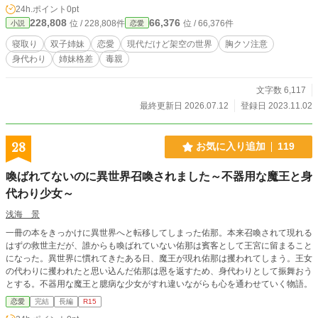
24h.ポイント
0pt
228,808
66,376
位 / 228,808件
位 / 66,376件
小説
恋愛
寝取り
双子姉妹
恋愛
現代だけど架空の世界
胸クソ注意
身代わり
姉妹格差
毒親
文字数 6,117
最終更新日 2026.07.12
登録日 2023.11.02
28
お気に入り追加
119
喚ばれてないのに異世界召喚されました～不器用な魔王と身
代わり少女～
浅海 景
一冊の本をきっかけに異世界へと転移してしまった佑那。本来召喚されて現れる
はずの救世主だが、誰からも喚ばれていない佑那は賓客として王宮に留まること
になった。異世界に慣れてきたある日、魔王が現れ佑那は攫われてしまう。王女
の代わりに攫われたと思い込んだ佑那は恩を返すため、身代わりとして振舞おう
とする。不器用な魔王と臆病な少女がすれ違いながらも心を通わせていく物語。
恋愛
完結
長編
R15