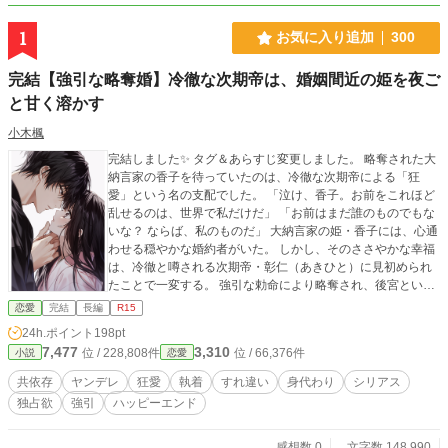
1
お気に入り追加
300
完結【強引な略奪婚】冷徹な次期帝は、婚姻間近の姫を夜ご
と甘く溶かす
小木楓
完結しました✨ タグ＆あらすじ変更しました。 略奪された大
納言家の香子を待っていたのは、冷徹な次期帝による「狂
愛」という名の支配でした。 「泣け、香子。お前をこれほど
乱せるのは、世界で私だけだ」 「お前はまだ誰のものでもな
いな？ ならば、私のものだ」 大納言家の姫・香子には、心通
わせる穏やかな婚約者がいた。 しかし、そのささやかな幸福
は、冷徹と噂される次期帝・彰仁（あきひと）に見初められ
たことで一変する。 強引な勅命により略奪され、後宮という
名の檻に閉じ込められた香子。 夜ごとの契りで身体を繋が
恋愛
完結
長編
R15
れ、元婚約者への想いすら「不義」として塗り潰されてい
24h.ポイント
198pt
く。 恐怖に震える香子だったが、閉ざされた寝所で待ってい
7,477
3,310
位 / 228,808件
位 / 66,376件
小説
恋愛
たのは、想像を絶するほど重く、激しい寵愛で……？ 「痛く
はしない。……お前が私のことしか考えられなくなるまで、
共依存
ヤンデレ
狂愛
執着
すれ違い
身代わり
シリアス
何度でも教え込もう」 逃げ場のない愛に心が絡め取られてい
独占欲
強引
ハッピーエンド
く中、彰仁は香子を守るため、「ある残酷な嘘」を用いて彼
女を試す。 それは、愛するがゆえに彼女を嫉妬と絶望で壊
し、「帝なしでは息もできない」状態へ作り変えるための、
感想数 0
文字数 148,990