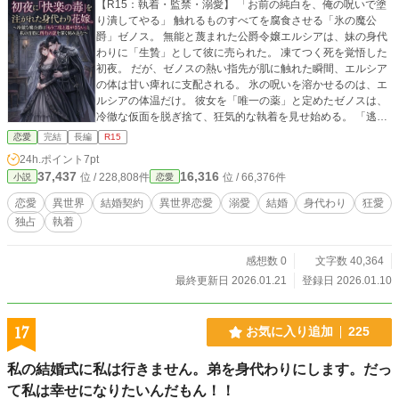
【R15：執着・監禁・溺愛】 「お前の純白を、俺の呪いで塗
り潰してやる」 触れるものすべてを腐食させる「氷の魔公
爵」ゼノス。 無能と蔑まれた公爵令嬢エルシアは、妹の身代
わりに「生贄」として彼に売られた。 凍てつく死を覚悟した
初夜。 だが、ゼノスの熱い指先が肌に触れた瞬間、エルシア
の体は甘い痺れに支配される。 氷の呪いを溶かせるのは、エ
ルシアの体温だけ。 彼女を「唯一の薬」と定めたゼノスは、
冷徹な仮面を脱ぎ捨て、狂気的な執着を見せ始める。 「逃げ
られると思うな。お前の呼吸も、体温も、一滴の血まで俺の
恋愛
完結
長編
R15
ものだ」 首筋に刻まれた消えない呪印。五感を奪う贅沢な
24h.ポイント
7pt
檻。 契約の終わりが近づくほど、彼の愛はより深く、より残
37,437
16,316
位 / 228,808件
位 / 66,376件
小説
恋愛
酷にエルシアを侵食していき――。 ――救いなんていらな
い。この地獄が、世界で一番甘いから。
恋愛
異世界
結婚契約
異世界恋愛
溺愛
結婚
身代わり
狂愛
独占
執着
感想数 0
文字数 40,364
最終更新日 2026.01.21
登録日 2026.01.10
17
お気に入り追加
225
私の結婚式に私は行きません。弟を身代わりにします。だっ
て私は幸せになりたいんだもん！！