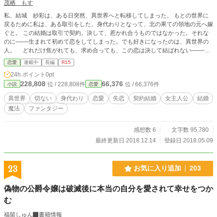
茂栖 もす
私、結城 紗彩は、ある日突然、異世界へと転移してしまった。 もとの世界に
戻るために私は、ある取引をした。身代わりとなって、北の果ての領地の元へ嫁
ぐと。 この結婚は取引で契約。決して、惹かれ合うものではなかった。それな
のに───生まれて初めて恋をしてしまった。でも好きになったのは、異世界の
人。 どれだけ焦がれても、求め合っても、この恋は決して結ばれない───恋
に落ちた瞬間から、失恋へのカウントダウンは始まってしまった。
恋愛
連載中
長編
R15
24h.ポイント
0pt
228,808
66,376
位 / 228,808件
位 / 66,376件
小説
恋愛
異世界
切ない
身代わり
恋愛
失恋
契約結婚
女主人公
結婚
魔法
ファンタジー
感想数 6
文字数 95,780
最終更新日 2018.12.14
登録日 2018.05.09
23
お気に入り追加
203
偽物の公爵令嬢は破滅後に本当の自分を愛されて幸せをつか
む
福留しゅん
書籍情報