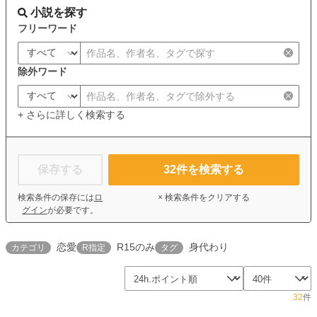
小説を探す
フリーワード
除外ワード
+ さらに詳しく検索する
保存する
32
件を検索する
検索条件の保存には
ロ
× 検索条件をクリアする
グイン
が必要です。
恋愛
R15のみ
身代わり
カテゴリ
R指定
タグ
32
件