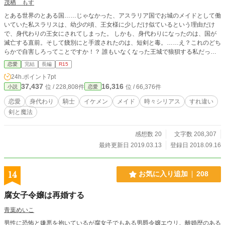
茂栖 もす
とある世界のとある国……じゃなかった、アスラリア国でお城のメイドとして働
いていた私スラリスは、幼少の頃、王女様に少しだけ似ているという理由だけ
で、身代わりの王女にされてしまった。 しかも、身代わりになったのは、国が
滅亡する直前。そして餞別にと手渡されたのは、短剣と毒。……え？これのどち
らかで自害しろってことですか！？ 誰もいなくなった王城で狼狽する私だった
けど、一人の騎士に救い出されたのだ。 あー良かった、これでハッピーエン
恋愛
完結
長編
R15
ド……とはいかず、これがこの物語の始まりだった。 身代わりの王女として救
24h.ポイント
7pt
い出された私はそれから色々受難が続くことに。それでも、めげずに頑張るの
37,437
16,316
位 / 228,808件
位 / 66,376件
小説
恋愛
は、それなりの理由がありました。
恋愛
身代わり
騎士
イケメン
メイド
時々シリアス
すれ違い
剣と魔法
感想数 20
文字数 208,307
最終更新日 2019.03.13
登録日 2018.09.16
14
お気に入り追加
208
腐女子令嬢は再婚する
青葉めいこ
男性に恐怖と嫌悪を抱いているが腐女子でもある男爵令嬢エウリ。離婚歴のある