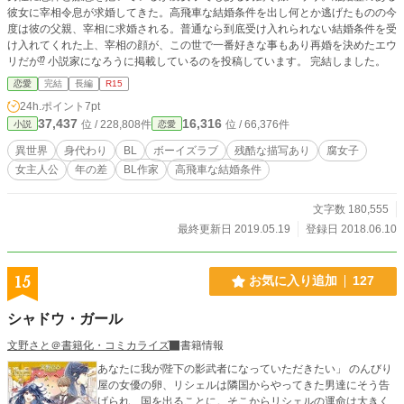
彼女に宰相令息が求婚してきた。高飛車な結婚条件を出し何とか逃げたものの今
度は彼の父親、宰相に求婚される。普通なら到底受け入れられない結婚条件を受
け入れてくれた上、宰相の顔が、この世で一番好きな事もあり再婚を決めたエウ
リだが⁉ 小説家になろうに掲載しているのを投稿しています。 完結しました。
恋愛
完結
長編
R15
24h.ポイント
7pt
37,437
16,316
位 / 228,808件
位 / 66,376件
小説
恋愛
異世界
身代わり
BL
ボーイズラブ
残酷な描写あり
腐女子
女主人公
年の差
BL作家
高飛車な結婚条件
文字数 180,555
最終更新日 2019.05.19
登録日 2018.06.10
15
お気に入り追加
127
シャドウ・ガール
文野さと＠書籍化・コミカライズ
書籍情報
あなたに我が陛下の影武者になっていただきたい」 のんびり
屋の女優の卵、リシェルは隣国からやってきた男達にそう告
げられ、国を出ることに。そこからリシェルの運命は大きく