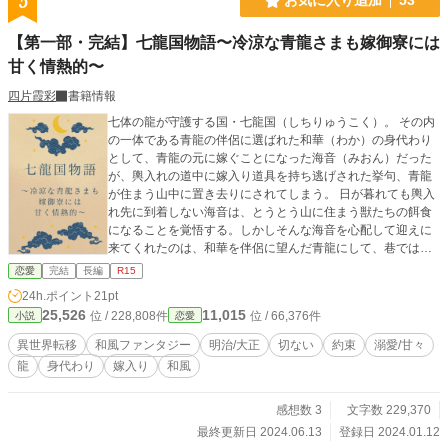
5
お気に入り追加
53
【第一部・完結】七龍国物語〜冷涼な青龍さまも嫁御寮には
甘く情熱的〜
四片霞彩
書籍情報
七体の龍が守護する国・七龍国（しちりゅうこく）。 その内
の一体である青龍の伴侶に選ばれた和華（わか）の身代わり
として、青龍の元に嫁ぐことになった海音（みおん）だった
が、輿入れの道中に嫁入り道具を持ち逃げされた挙句、青龍
が住まう山中に置き去りにされてしまう。 日が暮れても輿入
れ先に到着しない海音は、とうとう山に住まう獣たちの餌食
になることを覚悟する。しかしそんな海音を心配して迎えに
来てくれたのは、和華を伴侶に望んだ青龍にして、巷では
「人嫌いな冷涼者」として有名な蛍流（ほたる）であった。
恋愛
完結
長編
R15
冷酷無慈悲の噂まである蛍流だったが、怪我を負っていた海
24h.ポイント
21pt
音を心配すると、自ら背負って輿入れ先まで運んでくれる。
25,526
11,015
位 / 228,808件
位 / 66,376件
小説
恋愛
身代わりがバレないまま話は進んでいき、身代わりの花嫁と
して役目を達成するという時、喉元に突き付けられたのは海
異世界転移
和風ファンタジー
明治/大正
切ない
約束
溺愛/甘々
音と和華の入れ替わりを見破った蛍流の刃であった。 「和華
龍
身代わり
嫁入り
和風
ではないな。お前、何者だ？」 疑いの眼差しを向ける蛍流。
そんな蛍流に海音は正直に身の内を打ち明けるのだった。
「信じてもらえないかもしれませんが、私は今から三日前、
感想数 3
文字数 229,370
こことは違う世界――『日本』からやって来ました……」 現
最終更新日 2024.06.13
登録日 2024.01.12
代日本から転移したという海音を信じる蛍流の誘いでしばら