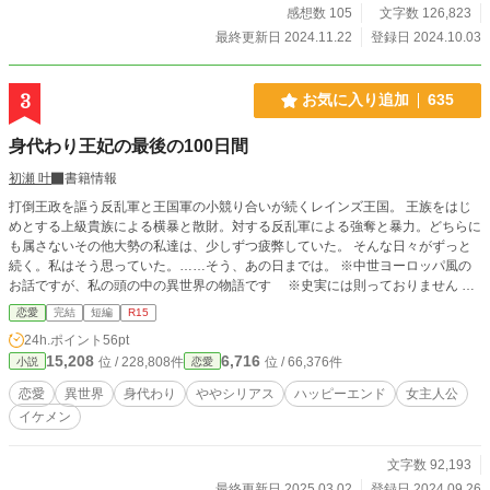
感想数 105
文字数 126,823
最終更新日 2024.11.22
登録日 2024.10.03
3
お気に入り追加
635
身代わり王妃の最後の100日間
初瀬 叶
書籍情報
打倒王政を謳う反乱軍と王国軍の小競り合いが続くレインズ王国。 王族をはじ
めとする上級貴族による横暴と散財。対する反乱軍による強奪と暴力。どちらに
も属さないその他大勢の私達は、少しずつ疲弊していた。 そんな日々がずっと
続く。私はそう思っていた。……そう、あの日までは。 ※中世ヨーロッパ風の
お話ですが、私の頭の中の異世界の物語です ※史実には則っておりません ※
相変わらずのゆるふわ設定です ※性的な描写はありませんが、行為を匂わせる
恋愛
完結
短編
R15
言葉等は使用される可能性があります。ご注意下さい
24h.ポイント
56pt
15,208
6,716
位 / 228,808件
位 / 66,376件
小説
恋愛
恋愛
異世界
身代わり
ややシリアス
ハッピーエンド
女主人公
イケメン
文字数 92,193
最終更新日 2025.03.02
登録日 2024.09.26