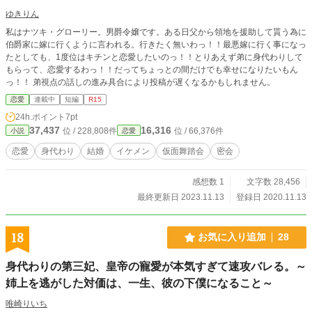
ゆきりん
私はナツキ・グローリー。男爵令嬢です。ある日父から領地を援助して貰う為に
伯爵家に嫁に行くように言われる。行きたく無いわっ！！最悪嫁に行く事になっ
たとしても、1度位はキチンと恋愛したいのっ！！とりあえず弟に身代わりして
もらって、恋愛するわっ！！だってちょっとの間だけでも幸せになりたいもん
っ！！ 弟視点の話しの進み具合により投稿が遅くなるかもしれません。
恋愛
連載中
短編
R15
24h.ポイント
7pt
37,437
16,316
位 / 228,808件
位 / 66,376件
小説
恋愛
恋愛
身代わり
結婚
イケメン
仮面舞踏会
密会
感想数 1
文字数 28,456
最終更新日 2023.11.13
登録日 2020.11.13
18
お気に入り追加
28
身代わりの第三妃、皇帝の寵愛が本気すぎて速攻バレる。～
姉上を逃がした対価は、一生、彼の下僕になること～
唯崎りいち