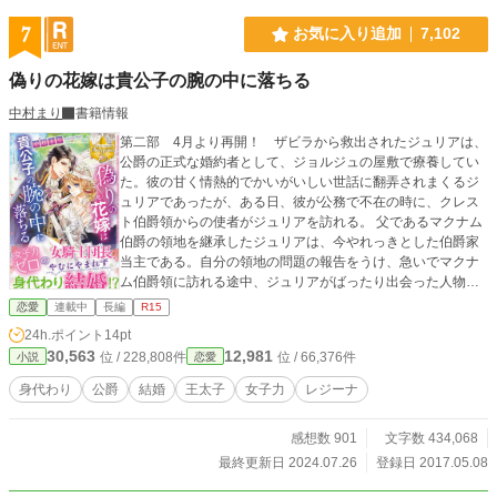
7
お気に入り追加
7,102
偽りの花嫁は貴公子の腕の中に落ちる
中村まり
書籍情報
第二部 4月より再開！ ザビラから救出されたジュリアは、
公爵の正式な婚約者として、ジョルジュの屋敷で療養してい
た。彼の甘く情熱的でかいがいしい世話に翻弄されまくるジ
ュリアであったが、ある日、彼が公務で不在の時に、クレス
ト伯爵領からの使者がジュリアを訪れる。 父であるマクナム
伯爵の領地を継承したジュリアは、今やれっきとした伯爵家
当主である。自分の領地の問題の報告をうけ、急いでマクナ
ム伯爵領に訪れる途中、ジュリアがばったり出会った人物の
ごたごたに巻き込まれてしまう。結婚式までに帰らなければ
恋愛
連載中
長編
R15
ならないのに・・・── その頃、ジョルジュは国境線を巡る
24h.ポイント
14pt
外交交渉のまっただ中で・・・・！ 第一部 ｢お前にソフ
30,563
12,981
位 / 228,808件
位 / 66,376件
小説
恋愛
ィーの身代わりとして、嫁いでもらいたい｣ ある日、突然、
女騎士団長のジュリアに、叔父から命じられた言葉 ─ 王家
身代わり
公爵
結婚
王太子
女子力
レジーナ
の命令によって、クレスト伯爵に従姉妹が嫁がされることと
なった。しかし、その従姉妹の身代わりとして、どうして自
感想数 901
文字数 434,068
分が差し出されなければならないのだ！ そんな成り行きに呆
然としているジュリアに告げられたもう一つのこと。 ─ 夫
最終更新日 2024.07.26
登録日 2017.05.08
なるべき男、クレスト伯爵には、すでに溺愛する愛人がい