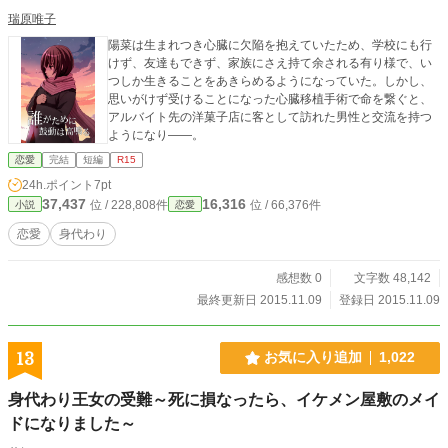
瑞原唯子
陽菜は生まれつき心臓に欠陥を抱えていたため、学校にも行
けず、友達もできず、家族にさえ持て余される有り様で、い
つしか生きることをあきらめるようになっていた。しかし、
思いがけず受けることになった心臓移植手術で命を繋ぐと、
アルバイト先の洋菓子店に客として訪れた男性と交流を持つ
ようになり――。
恋愛
完結
短編
R15
24h.ポイント
7pt
37,437
16,316
位 / 228,808件
位 / 66,376件
小説
恋愛
恋愛
身代わり
感想数 0
文字数 48,142
最終更新日 2015.11.09
登録日 2015.11.09
13
お気に入り追加
1,022
身代わり王女の受難～死に損なったら、イケメン屋敷のメイ
ドになりました～