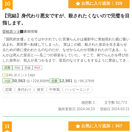
10
お気に入り追加
329
【完結】身代わり悪女ですが、殺されたくないので完璧を目
指します。
曽根原ツタ
書籍情報
『国民的女優』ともてはやされていた宮瀬らんかは撮影中に突如現れた鏡に吸い
込まれ、異世界へ転移してしまった。 実はこの鏡、殺された皇后を生き返らせ
るための術に使われたものなのだが、なぜからんかが召喚されたのである。 ら
んかは死んだ皇后と──瓜二つの容姿をしていた。 そこで、術でらんかを呼び出
した皇帝が、犯人が見つかるまで、皇后のなりすましをするように脅迫してき
て……？ ☆小説家になろう様でも公開中
恋愛
完結
長編
R15
24h.ポイント
14pt
30,563
12,981
位 / 228,808件
位 / 66,376件
小説
恋愛
恋愛
身代わり
後宮
中華風
ハッピーエンド
感想数 1
文字数 92,773
最終更新日 2024.04.23
登録日 2024.03.21
11
お気に入り追加
367