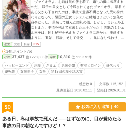
「ヴァイオラよ、お前は兄の服を着て、婚礼の儀に出席する
のだ」 双子の皇女として冷遇されてきたヴァイオラ。 暴君で
ある父から下されたのは、事故で意識不明となった兄の身代
わりとなって、隣国の王女ミシェルと結婚せよという無茶な
命令だった。 男装して挑んだ婚礼の儀。しかし、ミシェル王
女もまた、事情を抱えて女装した王子だった！ 美貌のミシェ
ル王子は、同じ秘密を抱えるヴァイオラに惹かれ、溺愛する
ように。 政治、戦場、そして外交――。兄になり代わり、
次々と難問を解決していくヴァイオラの圧倒的な有能さに、
恋愛
完結
長編
R15
周囲の信頼は高まっていく。 一方、酒に溺れ正気を失う皇帝
24h.ポイント
7pt
と、目覚めてもなお傲慢な兄。 彼らの横暴がミシェル王子に
37,437
16,316
位 / 228,808件
位 / 66,376件
小説
恋愛
及んだとき、ヴァイオラの我慢は限界に達した。 「この国を
救うため、私が女帝になります」 虐げられた皇女による、華
ハッピーエンド
溺愛
ざまぁ
男装令嬢
有能ヒロイン
身代わり
麗なる逆転劇が始まる！ 「私を蔑んだ父は更生施設へ、身勝
逆転劇
女装男子
女帝
第19回恋愛小説大賞
手な兄には女装させて私が押し付けられるはずだった婚約者
の元へ追放します！」
感想数 0
文字数 115,152
最終更新日 2026.02.11
登録日 2026.01.31
20
お気に入り追加
40
ある日、私は事故で死んだ───はずなのに、目が覚めたら
事故の日の朝なんですけど！？