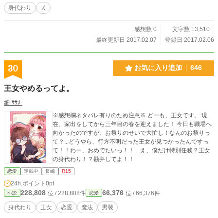
身代わり
犬
感想数 0
文字数 13,510
最終更新日 2017.02.07
登録日 2017.02.06
30
お気に入り追加
646
王女やめるってよ。
細-ｻｻﾒ-
※感想欄ネタバレ有りのため注意※ どーも、王女です。 現
在、家出をしてから三年目の春を迎えました！ 今日も職場へ
向かったのですが、お祭りのせいで大忙し！なんのお祭りっ
て？...どうやら、行方不明だった王女が見つかったんですっ
て！！わー、おめでたいっ！！ ...え、僕だけ特別任務？王女
の身代わり！？勘弁してよ！！
恋愛
連載中
長編
R15
24h.ポイント
0pt
228,808
66,376
位 / 228,808件
位 / 66,376件
小説
恋愛
身代わり
王女
恋愛
魔法
男装