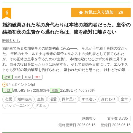
く身を寄せることになるが、生活を共にする中で知るのは、
蛍流と先代青龍との師弟関係、蛍流と兄弟同然に育った兄の
6
お気に入り追加
26
存在。 そして、蛍流自身の誰にも打ち明けられない秘められ
た過去と噂の真相。 その過去を知った海音は決意する。 たと
婚約破棄された私の身代わりは本物の婚約者だった。皇帝の
え伴侶になれなくても、蛍流の心を救いたいと。 その結果、
結婚初夜の生贄から逃れた私は、彼を絶対に離さない
この身がどうなったとしても――。 転移先で身代わりの花嫁
となった少女×“青龍”に選ばれて国を守護する人嫌い青年。 こ
唯崎りいち
れは、遠い過去に願い事を分かち合った2人の「再会」から始
まる「約束」された恋の物語。 「人嫌い」と噂の国の守護龍
婚約者である次期皇帝との結婚初夜に死ぬ――。 それが千年続く帝国の掟だっ
に嫁いだ身代わり娘に、冷涼な青龍さまは甘雨よりも甘く熱
た。 平民のセラ・ルミナは未来の皇帝エルネストの婚約者として育てられた
い愛を注ぐ。 ┈┈┈┈┈┈┈ ❁ ❁ ❁┈┈┈┈┈┈┈┈ 第一部完結し
が、その正体は皇帝を守るための“生贄”。 本物の妃になるはずの令嬢に見下さ
ました。最後までお付き合いいただき、誠にありがとうござ
れ、自分の役目を知ったセラは絶望する。 そして結婚を目前にして、エルネス
いました。 第二部開始まで今しばらくお待ちください。 ┈┈
トから突然の婚約破棄を告げられた。 嫌われたのだと思った。 けれどその婚約
┈┈┈┈┈ ❁ ❁ ❁┈┈┈┈┈┈┈┈
破棄には、誰にも言えない理由があった。 「君を生贄になんてしたくない」 私
恋愛
完結
短編
R15
を守るために私を捨てた元婚約者。 そんな理由で逃がされるなんて認めませ
24h.ポイント
14pt
ん。 これは不器用すぎる皇帝と、絶対に彼を逃がさない婚約者のすれ違い純愛
30,563
12,981
位 / 228,808件
位 / 66,376件
小説
恋愛
物語。
恋愛
婚約破棄
生贄
溺愛
両片思い
すれ違い
身代わり
皇帝
ハッピーエンド
ざまぁ
感想数 0
文字数 3,735
最終更新日 2026.06.15
登録日 2026.06.15