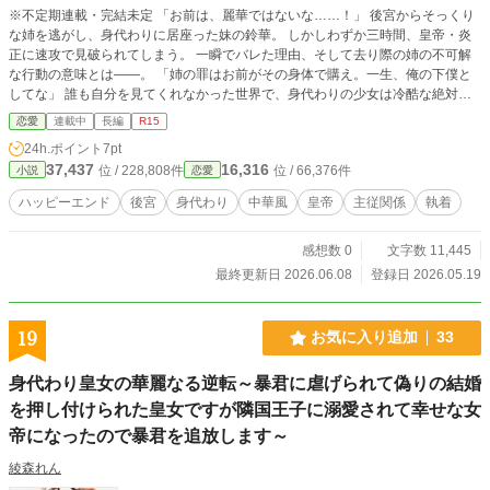
※不定期連載・完結未定 「お前は、麗華ではないな……！」 後宮からそっくり
な姉を逃がし、身代わりに居座った妹の鈴華。 しかしわずか三時間、皇帝・炎
正に速攻で見破られてしまう。 一瞬でバレた理由、そして去り際の姉の不可解
な行動の意味とは――。 「姉の罪はお前がその身体で購え。一生、俺の下僕と
してな」 誰も自分を見てくれなかった世界で、身代わりの少女は冷酷な絶対強
者に捕らえられる。
恋愛
連載中
長編
R15
24h.ポイント
7pt
37,437
16,316
位 / 228,808件
位 / 66,376件
小説
恋愛
ハッピーエンド
後宮
身代わり
中華風
皇帝
主従関係
執着
感想数 0
文字数 11,445
最終更新日 2026.06.08
登録日 2026.05.19
19
お気に入り追加
33
身代わり皇女の華麗なる逆転～暴君に虐げられて偽りの結婚
を押し付けられた皇女ですが隣国王子に溺愛されて幸せな女
帝になったので暴君を追放します～
綾森れん