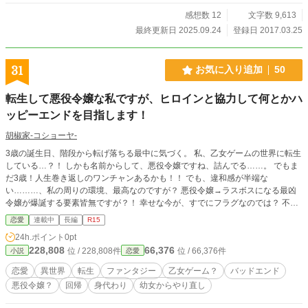
感想数 12
文字数 9,613
最終更新日 2025.09.24
登録日 2017.03.25
31
お気に入り追加
50
転生して悪役令嬢な私ですが、ヒロインと協力して何とかハ
ッピーエンドを目指します！
胡椒家-コショーヤ-
3歳の誕生日、階段から転げ落ちる最中に気づく。 私、乙女ゲームの世界に転生
している…？！ しかも名前からして、悪役令嬢ですね、詰んでる……。 でもま
だ3歳！人生巻き返しのワンチャンあるかも！！ でも、違和感が半端な
い………、私の周りの環境、最高なのですが？ 悪役令嬢→ラスボスになる最凶
令嬢が爆誕する要素皆無ですが？！ 幸せな今が、すでにフラグなのでは？ 不安
は絶えないですが手探りで出来ることからコツコツと、取り敢えず、頑張りま
恋愛
連載中
長編
R15
す！！
24h.ポイント
0pt
228,808
66,376
位 / 228,808件
位 / 66,376件
小説
恋愛
恋愛
異世界
転生
ファンタジー
乙女ゲーム？
バッドエンド
悪役令嬢？
回帰
身代わり
幼女からやり直し