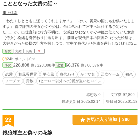
こととなった女房の話～
川上桃園
「わたくしとともに逝ってくれますか？」 「はい。黄泉の国にもお供いたしま
すよ」 都で評判の美女かぐや姫は、帝に乞われて宮中へ出仕する予定だっ
た……が、出仕直前に行方不明に。 父親はやむなくかぐや姫に仕えていた女房
（侍女）松緒を身代わりに送り出す。 前世が現代日本の限界OLだった松緒は、
大好きだった姫様の行方を探しつつ、宮中で身代わり任務を遂行しなければなら
なくなった。ばれたら死。かぐや姫の評判も地に落ちる。 「かぐや姫」となっ
恋愛
完結
長編
R15
た松緒の元には、乙女ゲームの攻略対象たちが次々とやってくるも、彼女が身代
24h.ポイント
0pt
わりだと気づく人物が現われて……。 「そなたは……かぐや姫の『偽物』だ
228,808
66,376
位 / 228,808件
位 / 66,376件
小説
恋愛
な」 「そなたの慕う『姫様』とやらが、そなたが思っていた女と違っていた
ら、どうする？」 身代わり女房松緒の奮闘記が、はじまる。 史実に基づかな
恋愛
和風異世界
平安風
身代わり
かぐや姫
乙女ゲーム
初恋
い、架空の平安後宮ファンタジーとなっています。 乙女ゲームとしての攻略対
ノーチェ
貴族
(ヒーロー以外への)愛が重いヒロイン
象には、帝、東宮、貴公子、苦労人と、サブキャラでピンク髪の陰陽師がいま
す。
感想数 0
文字数 97,809
最終更新日 2025.02.14
登録日 2025.01.18
22
お気に入り追加
360
銀狼領主と偽りの花嫁