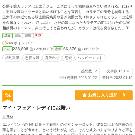
公爵令嬢ガラテアは王太子ジェームズによって婚約破棄を言い渡される。代わり
に男爵令嬢ロクサーヌと添い遂げることを宣言し、ガラテアの身分を剥奪する。
王太子の側近である騎士団長嫡男や若き侯爵に取り押さえられたガラテアは退場
を余儀なくされた。 時は流れ、ただの娘になったガラテアの前に現れたのは宰
相嫡男のトーマス。共に行こうと言われたが、ガラテアは彼を突き放した。何故
なら、自分が本物の公爵令嬢ガラテアの代わりに断罪された身代わりだったか
恋愛
完結
短編
R15
ら。
24h.ポイント
0pt
228,808
66,376
位 / 228,808件
位 / 66,376件
小説
恋愛
婚約破棄
悪役令嬢
身代わり
恋愛
ハッピーエンド
感想数 12
文字数 16,137
最終更新日 2023.01.22
登録日 2023.01.15
24
お気に入り追加
8
マイ・フェア・レディにお願い
五条葵
エルドランドの下町に暮らす花売りの少女シャーロット。彼女には上流階級の言
葉を話すことが出来る、という特技があった。そんな彼女の力を借りようと声を