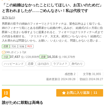
「この結婚はなかったことにしてほしい、お互いのためだ」
と言われましたが……ごめんなさい！私は代役です
涙乃(るの)
男爵家の双子の姉妹のフィオーリとクリスティナは、髪色以外はよく似ている。
姉のフィオーリ宛にとある伯爵家から結婚の申し込みが。 結婚式の1ヶ月前に伯
爵家へと住まいを移すように提案されると、フィオーリはクリスティナへ式まで
の代役を依頼する。 「クリスティナ、大丈夫。絶対にバレないから！ 結婚式に
入れ替われば問題ないから。お願い」 いえいえいえ、問題しかないと思います
よ。 ゆるい設定世界観です
恋愛
完結
短編
R15
24h.ポイント
7pt
37,437
16,316
位 / 228,808件
位 / 66,376件
小説
恋愛
ハッピーエンド
恋愛
ほのぼの
ラブコメ？
身代わり
感想数 2
文字数 31,955
最終更新日 2024.09.28
登録日 2024.09.27
12
お気に入り追加
11
誰がために鼓動は高鳴る