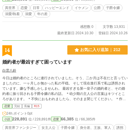
異世界
恋愛
日常
ハッピーエンド
イケメン
公爵
子爵令嬢
溺愛/執着
溺愛
年の差
感想数 0
文字数 13,931
最終更新日 2024.10.30
登録日 2024.10.26
14
お気に入り追加
212
婚約者が最凶すぎて困っています
白雲八鈴
今日は婚約者のところに連行されていました。そう、二か月は不在だと言ってい
ましたのに、一ヶ月しか無かった私の平穏。 そして現在進行系で私は誘拐され
ています。嫌な予感しかしませんわ。 最凶すぎる第一皇子の婚約者と、その婚
約者に振り回される子爵令嬢の私の話。 ＊幼少期の主人公の言葉はキツイとこ
ろがあります。 ＊不快におもわれましたら、そのまま閉じてください。 ＊作者
の目は節穴ですので、誤字脱字があります。 ＊カクヨム。小説家になろうにも
恋愛
完結
長編
R15
投稿。
24h.ポイント
0pt
228,891
66,385
位 / 228,891件
位 / 66,385件
小説
恋愛
異世界ファンタジー
女主人公
子爵令嬢
身分差、王族、軍人
誘拐