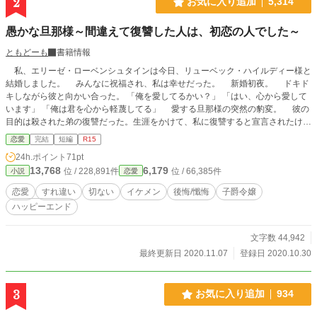
2
お気に入り追加
5,314
愚かな旦那様～間違えて復讐した人は、初恋の人でした～
ともどーも
書籍情報
私、エリーゼ・ローベンシュタインは今日、リューベック・ハイルディー様と
結婚しました。 みんなに祝福され、私は幸せだった。 新婚初夜。 ドキド
キしながら彼と向かい合った。 「俺を愛してるかい？」 「はい、心から愛して
います」 「俺は君を心から軽蔑してる」 愛する旦那様の突然の豹変。 彼の
目的は殺された弟の復讐だった。生涯をかけて、私に復讐すると宣言されたけ
ど、それは私じゃない。 違うと伝えたいのに、彼に拒絶されて話すら出来な
恋愛
完結
短編
R15
い。 「お前の罪を白日の下にさらしてやる！」 愛しい旦那様に、謂れのない
24h.ポイント
71pt
罪で虐げられた女性の物語。 早く真実を見つけて下さい。 貴方への愛が壊
13,768
6,179
位 / 228,891件
位 / 66,385件
小説
恋愛
れる前に…。
恋愛
すれ違い
切ない
イケメン
後悔/懺悔
子爵令嬢
ハッピーエンド
文字数 44,942
最終更新日 2020.11.07
登録日 2020.10.30
3
お気に入り追加
934