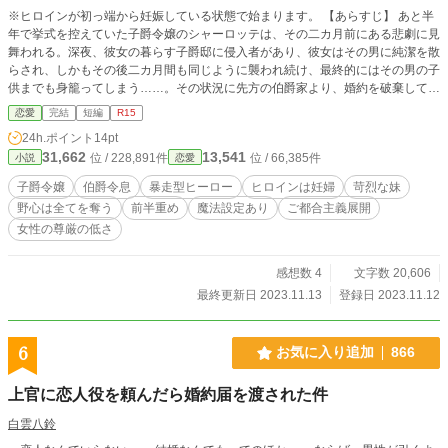
※ヒロインが初っ端から妊娠している状態で始まります。 【あらすじ】 あと半
年で挙式を控えていた子爵令嬢のシャーロッテは、その二カ月前にある悲劇に見
舞われる。深夜、彼女の暮らす子爵邸に侵入者があり、彼女はその男に純潔を散
らされ、しかもその後二カ月間も同じように襲われ続け、最終的にはその男の子
供までも身籠ってしまう……。その状況に先方の伯爵家より、婚約を破棄して欲
しいと迫られた。血筋を重んじる貴族社会では、いくら被害者とはいえ、どこの
恋愛
完結
短編
R15
馬の骨とも分からぬ男の子供を身籠ったシャーロッテは受け入れられないのだろ
24h.ポイント
14pt
う。被害者であるシャーロッテに申し訳ない様子を見せる伯爵。しかし、その息
31,662
13,541
位 / 228,891件
位 / 66,385件
小説
恋愛
子である婚約者のアルベルトは、何故か怒りの表情を浮かべていた。11年前に
シャーロッテと婚約を交わし、つい数日まで仲睦まじかったアルベルトの急変し
子爵令嬢
伯爵令息
暴走型ヒーロー
ヒロインは妊婦
苛烈な妹
た態度から、シャーロッテの妹リリアーナは姉が故意にその侵入者を招き入れた
野心は全てを奪う
前半重め
魔法設定あり
ご都合主義展開
とアルベルトが思い込んでいるのでは、と懸念し始める。被害者である姉に婚約
女性の尊厳の低さ
破棄を促し、更に不当な怒りをぶつけてくる伯爵家の人間に対し、リリアーナの
怒りが爆発しかけたその瞬間、何故か話は思わぬ方向に転がり始めて……。 全
４話で完結。 ※作中『凌辱』という言葉が出てくるので一応『R15』と『残酷
感想数 4
文字数 20,606
な描写あり』のタグ付けております。
最終更新日 2023.11.13
登録日 2023.11.12
6
お気に入り追加
866
上官に恋人役を頼んだら婚約届を渡された件
白雲八鈴