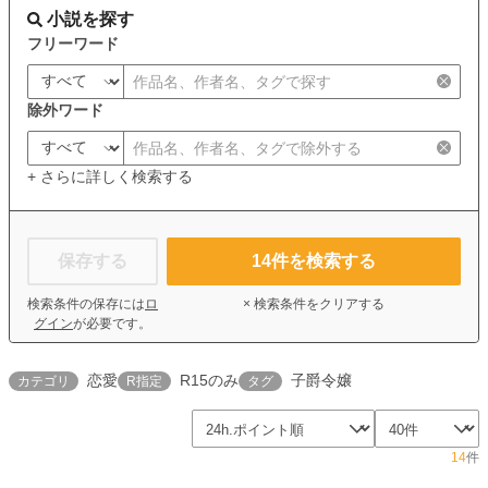
小説を探す
フリーワード
除外ワード
+ さらに詳しく検索する
保存する
14
件を検索する
検索条件の保存には
ロ
× 検索条件をクリアする
グイン
が必要です。
恋愛
R15のみ
子爵令嬢
カテゴリ
R指定
タグ
14
件