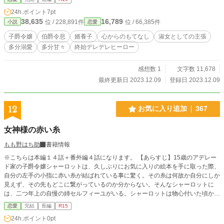
ティアは、抗議した。しかしデレデレ気味のクレオは一向に甘やかす行為をやめ
24h.ポイント
7pt
てはくれず、遂にはミルティアの口に出された焼き菓子を「あーん」とあてがっ
38,635
16,789
位 / 228,891件
位 / 66,385件
小説
恋愛
てきた。流石のミルティアもこれには耐えられず、真っ赤な顔をしながらその膝
の上から逃れよう奮闘し始める。 この話は、そんな二人のあるティータイムで
子爵令嬢
伯爵令息
婿養子
心からのもてなし
淑女としての主張
のやりとりのお話。 ※全二話のサクッと読めるお話です。
多分溺愛
多分甘々
終始デレデレヒーロー
感想数 1
文字数 11,678
最終更新日 2023.12.09
登録日 2023.12.09
12
お気に入り追加
367
女神様の赤い糸
もも野はち助
書籍情報
※こちらは本編１４話＋番外編４話になります。 【あらすじ】15歳のアデレー
ド家の子爵令嬢シャーロットは、久しぶりにお気に入りの絵本を手に取った際、
自分の左手の小指に赤い糸が結ばれている事に驚く。その糸は何故か自分にしか
見えず、その先もどこに繋がっているのか分からない。そんなシャーロットに
は、二つ年上の自慢の姉セルフィーユがいる。シャーロットは物心付いた頃から
優しく美しいその姉が大好きで、いつも後ろをくっ付いていた。しかし二人にあ
恋愛
完結
長編
R15
る伯爵家からの縁談の話が舞い込む。先方からは政略的な意味合いで、姉か妹の
24h.ポイント
0pt
どちらかに次男を婿養子にどうかという内容だった。父親からは姉とその次男の