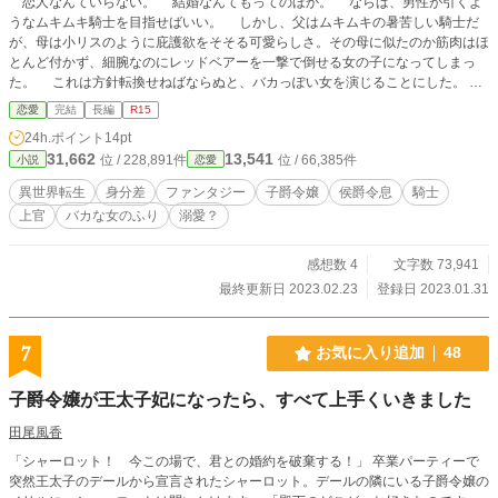
恋人なんていらない。 結婚なんてもってのほか。 ならば、男性が引くよ
うなムキムキ騎士を目指せばいい。 しかし、父はムキムキの暑苦しい騎士だ
が、母は小リスのように庇護欲をそそる可愛らしさ。その母に似たのか筋肉はほ
とんど付かず、細腕なのにレッドベアーを一撃で倒せる女の子になってしまっ
た。 これは方針転換せねばならぬと、バカっぽい女を演じることにした。
それから１０年。王太子殿下のヨメ探しの舞踏会の招待状が私の元に届けられ
恋愛
完結
長編
R15
た。そのパートナーを誰に頼むか。 そこから始まる物語。 ＊第１６回恋愛小
24h.ポイント
14pt
説大賞参加作品ですのでよろしくお願いいたします。 2/3 投票ありがとうござい
31,662
13,541
位 / 228,891件
位 / 66,385件
小説
恋愛
ます！ 御礼に閑話を追加させていただきました。 ＊内容に不快感を感じるよう
でしたら、そのままそっと閉じてください。 ＊作者の目は節穴のため、誤字脱
異世界転生
身分差
ファンタジー
子爵令嬢
侯爵令息
騎士
字は存在します。 ＊カクヨム様、小説家になろう様にも投稿しております。 ＊
上官
バカな女のふり
溺愛？
小説家になろう様では異世界転生恋愛部門日間１位の評価をいただきました。
感想数 4
文字数 73,941
最終更新日 2023.02.23
登録日 2023.01.31
7
お気に入り追加
48
子爵令嬢が王太子妃になったら、すべて上手くいきました
田尾風香
「シャーロット！ 今この場で、君との婚約を破棄する！」 卒業パーティーで
突然王太子のデールから宣言されたシャーロット。デールの隣にいる子爵令嬢の