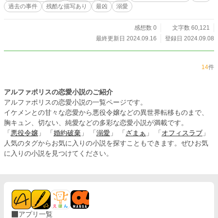
過去の事件
残酷な描写あり
最凶
溺愛
感想数 0
文字数 60,121
最終更新日 2024.09.16
登録日 2024.09.08
14
件
アルファポリスの恋愛小説のご紹介
アルファポリスの恋愛小説の一覧ページです。
イケメンとの甘々な恋愛から悪役令嬢などの異世界転移ものまで、
胸キュン、切ない、純愛などの多彩な恋愛小説が満載です。
「
悪役令嬢
」 「
婚約破棄
」 「
溺愛
」 「
ざまぁ
」 「
オフィスラブ
」
人気のタグからお気に入りの小説を探すこともできます。ぜひお気
に入りの小説を見つけてください。
アプリ一覧