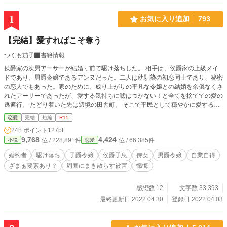
1
お気に入り追加
793
【完結】愛すればこそ奪う
つくも茄子
書籍情報
侯爵家の次男アーサーが結婚寸前で駆け落ちした。 相手は、侯爵家の上級メイ
ドであり、男爵令嬢であるアンヌだった。二人は幼馴染の初恋同士であり、秘密
の恋人でもあった。家のために、成り上がりの平凡な令嬢との結婚を余儀なくさ
れたアーサーであったが、愛する気持ちに嘘はつかない！と全てを捨てての愛の
逃避行。 たどり着いた先は辺境の田舎町。 そこで平民として穏やかに愛する人
と夫婦として暮らしていた。 数年前に娘のエミリーも生まれ、幸せに満ちてい
恋愛
完結
短編
R15
た。 そんなある日、王都の大学から連絡がくる。 アーサーの論文が認められ、
24h.ポイント
127pt
講師として大学に招かれることになった。 数年ぶりに王都に戻るアーサー達一
9,768
4,424
位 / 228,891件
位 / 66,385件
小説
恋愛
行。 王都の暮らしに落ち着いてきた頃に、アーサーに襲いかかった暴行事件！
通り魔の無差別事件として処理された。 だが、アーサーには何かかが引っかか
婚約者
駆け落ち
子爵令嬢
侯爵子息
侍女
男爵令嬢
自業自得
る。 後日、犯人の名前を聞いたアーサーは、驚愕した！ 自分を襲ったのが妻
ざまぁ要素あり？
周囲にまき散らす被害
懺悔
の妹！ そこから明らかになる、駆け落ち後の悲劇の数々。 愛し合う夫婦に、捨
てたはずの過去が襲いかかってきた。 彼らは一体どのような決断をするの
か！！！ 一方、『傷物令嬢』となった子爵令嬢のヴィクトリアは美しく優しい
感想数 12
文字数 33,393
夫の間に二人の子供にも恵まれ、幸せの絶頂にいた。 「小説家になろう」「カ
最終更新日 2022.04.30
登録日 2022.04.03
クヨム」にも公開中。