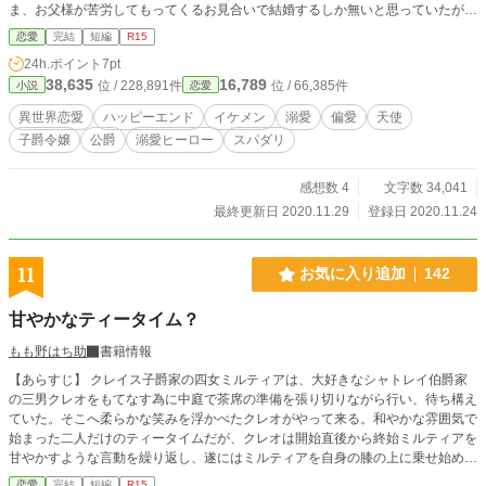
ま、お父様が苦労してもってくるお見合いで結婚するしか無いと思っていたが、
ひょんな事から、木の上から落ちてしまった私を受け止めた公爵様に婚約を申し
恋愛
完結
短編
R15
込まれてしまう。 しかも、公爵様は「私の天使」と私のことを呼んで非常に、
24h.ポイント
7pt
それはもう大層に、大袈裟なほどに、大事にしてくれて……、一体なぜ？！ 両
38,635
16,789
位 / 228,891件
位 / 66,385件
小説
恋愛
親は喜んで私を売りわ……婚約させ、領地の屋敷から王都の屋敷に一人移り住
み、公爵様との交流を深めていく。 一体、この人はなんで私を「私の天使」な
異世界恋愛
ハッピーエンド
イケメン
溺愛
偏愛
天使
どと呼ぶのだろう？ 私の中の疑問と不安は、日々大きくなっていく。 ずっと
子爵令嬢
公爵
溺愛ヒーロー
スパダリ
過去を忘れなかった公爵様と、山猿姫と呼ばれた子爵令嬢の幸せ婚約物語。 ※
小説家になろう様でも別名義にて連載しています。
感想数 4
文字数 34,041
最終更新日 2020.11.29
登録日 2020.11.24
11
お気に入り追加
142
甘やかなティータイム？
もも野はち助
書籍情報
【あらすじ】 クレイス子爵家の四女ミルティアは、大好きなシャトレイ伯爵家
の三男クレオをもてなす為に中庭で茶席の準備を張り切りながら行い、待ち構え
ていた。そこへ柔らかな笑みを浮かべたクレオがやって来る。和やかな雰囲気で
始まった二人だけのティータイムだが、クレオは開始直後から終始ミルティアを
甘やかすような言動を繰り返し、遂にはミルティアを自身の膝の上に乗せ始め
る。 そんなクレオの接し方に淑女としてのプライドを刺激されてしまったミル
恋愛
完結
短編
R15