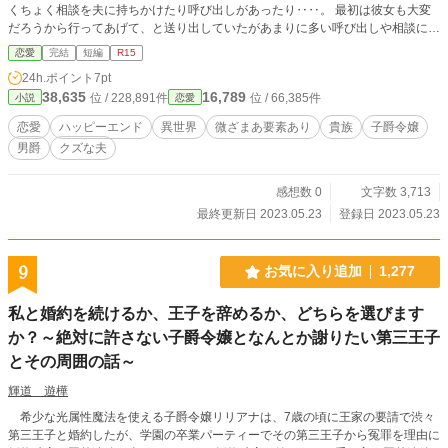
くちょく相談を夫に持ちかけたり呼び出しがあったり‥‥。 最初は彼女も大変
だろうから行ってあげて、と送り出していたがあまりに多い呼び出しや相談に不
快感は増すばかり。 4話完結のショートショートです。 深夜テンションで書き
恋愛
完結
短編
R15
上げました。
24h.ポイント
7pt
38,635
16,789
位 / 228,891件
位 / 66,385件
小説
恋愛
恋愛
ハッピーエンド
異世界
微ざまあ要素あり
貴族
子爵令嬢
男爵
クズな夫
感想数 0
文字数 3,713
最終更新日 2023.05.23
登録日 2023.05.23
9
お気に入り追加
1,277
私と婚約を続けるか、王子を辞めるか、どちらを選びます
か？～絶対に許さない子爵令嬢となんとか謝りたい第三王子
とその周囲の話～
輝道 遊樺
希少な光属性魔法を使える子爵令嬢リリアナは、7歳の頃に王家の要請で渋々
第三王子と婚約したが、学園の卒業パーティーでその第三王子から冤罪を理由に