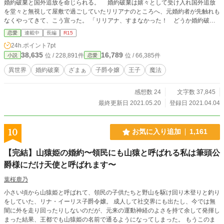
婚約破棄と国外追放を命じられる。 婚約破棄は嬉々として受け入れ国外追放
を堂々と無視して屋敷で過ごしていたリリアナのところへ、元婚約者が先触れも
なくやってきて、こう宣った。 「リリアナ、すまなかった！ どうか婚約破棄
を撤回させてほしい！」 ……覚悟はいいな？ ※各章ごとに主役が変わります。
恋愛
連載中
長編
R15
連作短編集のような形で進みます。
24h.ポイント
7pt
38,635
16,789
位 / 228,891件
位 / 66,385件
小説
恋愛
異世界
婚約破棄
ざまぁ
子爵令嬢
王子
魔法
感想数 24
文字数 37,845
最終更新日 2021.05.20
登録日 2021.04.04
10
お気に入り追加
1,161
【完結】山猿姫の婚約〜領民にも山猿と呼ばれる私は筆頭公
爵様にだけ天使と呼ばれます〜
葉桜鹿乃
小さい頃から山猿姫と呼ばれて、領民の子供たちと野山を駆け回り木登りと釣り
をしていた、リナ・イーリス子爵令嬢。 成人して社交界にも出たし、今では無
闇に外を走り回ったりしないのだが、元来の運動神経のよさを持て余して発揮し
まった結果、王都でも山猿姫の名前で通るようになってしまった。 もうこのま