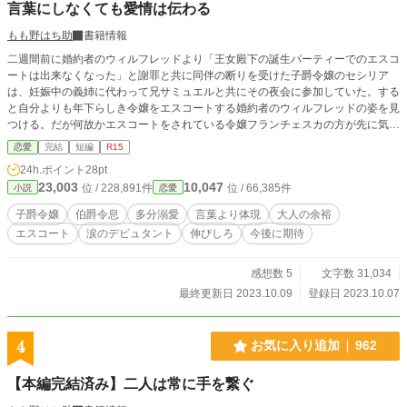
言葉にしなくても愛情は伝わる
もも野はち助
書籍情報
二週間前に婚約者のウィルフレッドより「王女殿下の誕生パーティーでのエスコ
ートは出来なくなった」と謝罪と共に同伴の断りを受けた子爵令嬢のセシリア
は、妊娠中の義姉に代わって兄サミュエルと共にその夜会に参加していた。する
と自分よりも年下らしき令嬢をエスコートする婚約者のウィルフレッドの姿を見
つける。だが何故かエスコートをされている令嬢フランチェスカの方が先に気付
き、セシリアに声を掛けてきた。王女と同じく本日デビュタントである彼女は、
恋愛
完結
短編
R15
従兄でもあるウィルフレッドにエスコートを頼んだそうだ。だがその際、かなり
24h.ポイント
28pt
ウィルフレッドから褒めちぎるような言葉を貰ったらしい。その事から、自分は
23,003
10,047
位 / 228,891件
位 / 66,385件
小説
恋愛
ウィルフレッドより好意を抱かれていると、やんわりと主張して来たフランチェ
スカの対応にセシリアが困り始めていると……。 ※全６話（一話6000文字以
子爵令嬢
伯爵令息
多分溺愛
言葉より体現
大人の余裕
内）の短いお話です。
エスコート
涙のデビュタント
伸びしろ
今後に期待
感想数 5
文字数 31,034
最終更新日 2023.10.09
登録日 2023.10.07
4
お気に入り追加
962
【本編完結済み】二人は常に手を繋ぐ