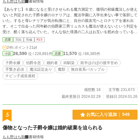
もも野はち助
書籍情報
【あらすじ】６歳になると受けさせられる魔力測定で、微弱の初級魔法しか使え
ないと判定された子爵令嬢のロナリアは、魔法学園に入学出来ない事で落胆して
いた。すると母レナリアが気分転換にと、自分の親友宅へとロナリアを連れ出
す。そこで出会った同年齢の伯爵家三男リュカスも魔法が使えないという判定を
受け、酷く落ち込んでいた。そんな似た境遇の二人はお互いを慰め合っている
と、ひょんなことからロナリアと接している時だけ、リュカスが上級魔法限定で
恋愛
完結
長編
R15
使える事が分かり、二人は翌年７歳になると一緒に王立魔法学園に通える事とな
24h.ポイント
21pt
る。この物語は、そんな二人が手を繋ぎながら成長していくお話。 ※魔法設定
26,590
11,570
位 / 228,891件
位 / 66,385件
小説
恋愛
有りですが、対人で使用する展開はございません。ですが魔獣にぶっ放してる時
があります。 ★本編は１６話完結済み★ 番外編は今後も更新を追加する可能性
子爵令嬢
伯爵令息
婚約者
幼馴染
前半ほのぼの後半甘め
が高いですが、2024年2月現在は切りの良いところまで書きあげている為、作品
手繋ぎ必須
魔法設定あり
魔獣
無自覚系バカップル
を一度完結処理しております。 ※尚『小説家になろう』でも投稿している作品
チビッ子成長過程
になります。
感想数 18
文字数 231,673
最終更新日 2024.02.29
登録日 2024.01.26
5
お気に入り追加
549
傷物となった子爵令嬢は婚約破棄を迫られる
もも野はち助
書籍情報