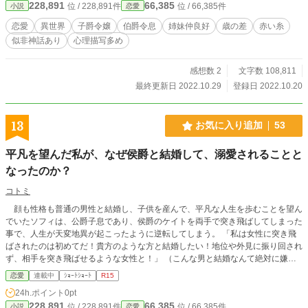
228,891
66,385
位 / 228,891件
位 / 66,385件
小説
恋愛
仲を取り持つように指示された妹のシャーロット。しかし二人で伯爵家を訪れる
と、何故かシャーロットの赤い糸が、その次男の左手の小指に結ばれてい
恋愛
異世界
子爵令嬢
伯爵令息
姉妹仲良好
歳の差
赤い糸
て……。
似非神話あり
心理描写多め
感想数 2
文字数 108,811
最終更新日 2022.10.29
登録日 2022.10.20
13
お気に入り追加
53
平凡を望んだ私が、なぜ侯爵と結婚して、溺愛されることと
なったのか？
コトミ
顔も性格も普通の男性と結婚し、子供を産んで、平凡な人生を歩むことを望ん
でいたソフィは、公爵子息であり、侯爵のケイトを両手で突き飛ばしてしまった
事で、人生が天変地異が起こったように逆転してしまう。 「私は女性に突き飛
ばされたのは初めてだ！貴方のような方と結婚したい！地位や外見に振り回され
ず、相手を突き飛ばせるような女性と！」 （こんな男と結婚なんて絶対に嫌
だ。私が望んでるのは普通の人生であって、こんなおかしな男に好かれる人生じ
恋愛
連載中
ｼｮｰﾄｼｮｰﾄ
R15
ゃない）
24h.ポイント
0pt
228,891
66,385
位 / 228,891件
位 / 66,385件
小説
恋愛