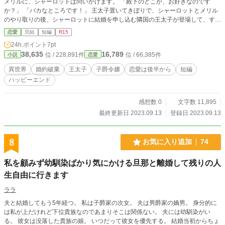
メリルに、シャーロットは問いかけます。 「殿下のどこが、お好きなのです
か？」 「バカなところです！」 王太子置いてきぼりで、シャーロットとメリル
のやり取りの後、シャーロットに結婚を申し込む隣国の王太子が登場して、すべ
てが上手くいくまでのお話しです。 ※※後半の一部、話が分かりにくかったと
恋愛
完結
短編
R15
ころを書き直しました。
24h.ポイント
7pt
38,635
16,789
位 / 228,891件
位 / 66,385件
小説
恋愛
異世界
婚約破棄
王太子
子爵令嬢
恋愛は後半から
短編
ハッピーエンド
感想数 0
文字数 11,895
最終更新日 2023.09.13
登録日 2023.09.13
8
お気に入り追加
74
私を顧みず幼馴染ばかり気にかける旦那と離婚して残りの人
生自由に行きます
ララ
夫と結婚してもう5年経つ。 私は子爵家の次女。 夫は男爵家の嫡男。 身分的に
は私が上だけれど下位貴族なのであまりそこは関係ない。 夫には幼馴染がい
る。 彼女は没落した貴族の娘。 いつだって彼女を優先する。 結婚当初からちょ