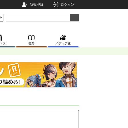
新規登録
ログイン
ネス
書籍
メディア化