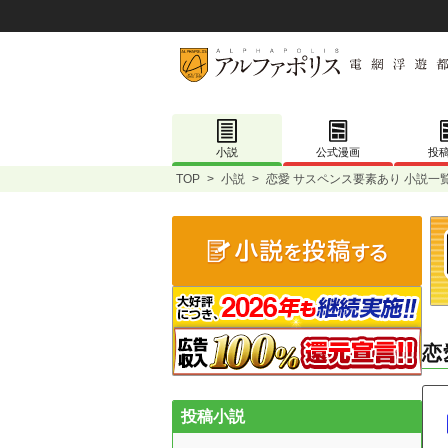
小説
公式漫画
投
TOP
>
小説
>
恋愛 サスペンス要素あり 小説一
恋
投稿小説