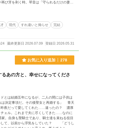
​嘘と執着で塗り固められた鳥籠を壊し、不器用な
て作者のオリジナルです。それらを小説の形にす
Iを活用しています。
天才
現代
すれ違いと拗らせ
完結
624
最終更新日 2026.07.09
登録日 2026.05.31
お気に入り追加
278
するあの方と、幸せになってくださ
レドとは結婚五年になるが、二人の間には子供は
に昨夜だって愛してくれた……違ったの？ 濃厚
イチェル。これまで夫に尽くしてきた……なのに
しかして、以前から浮気をしていた？ 「どうし