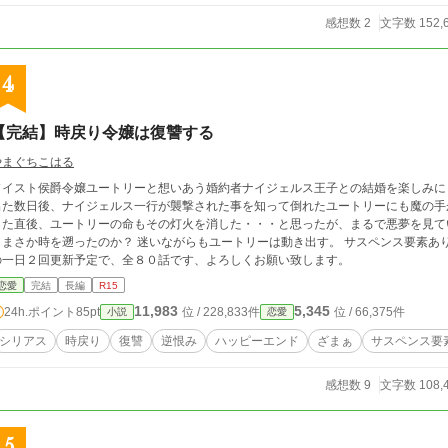
感想数 2
文字数 152,
4
【完結】時戻り令嬢は復讐する
やまぐちこはる
ソイスト侯爵令嬢ユートリーと想いあう婚約者ナイジェルス王子との結婚を楽しみに
出た数日後、ナイジェルス一行が襲撃された事を知って倒れたユートリーにも魔の手
した直後、ユートリーの命もその灯火を消した・・・と思ったが、まるで悪夢を見て
まさか時を遡ったのか？ 迷いながらもユートリーは動き出す。 サスペンス要素ありの作品です。 設定は緩いです。 ６時と１８時
の一日２回更新予定で、全８０話です、よろしくお願い致します。
恋愛
完結
長編
R15
11,983
5,345
24h.ポイント
85pt
位 / 228,833件
位 / 66,375件
小説
恋愛
シリアス
時戻り
復讐
逆恨み
ハッピーエンド
ざまぁ
サスペンス要
感想数 9
文字数 108,
5