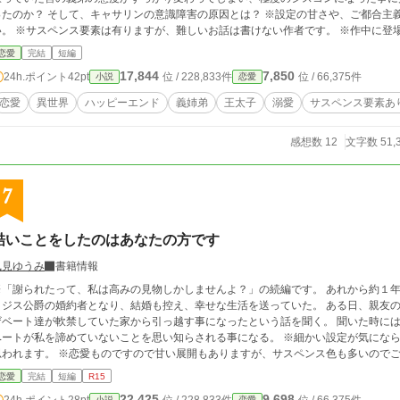
たのか？ そして、キャサリンの意識障害の原因とは？ ※設定の甘さや、ご都合主義の展開が有るかと思いますが、ご容赦くださ
い。 ※サスペンス要素は有りますが、難しいお話は書けない作者です。 ※作中に登
恋愛
完結
短編
17,844
7,850
24h.ポイント
42pt
位 / 228,833件
位 / 66,375件
小説
恋愛
恋愛
異世界
ハッピーエンド
義姉弟
王太子
溺愛
サスペンス要素あ
感想数 12
文字数 51,
7
酷いことをしたのはあなたの方です
風見ゆうみ
書籍情報
「謝られたって、私は高みの見物しかしませんよ？」の続編です。 あれから約１年後、私、エアリス・ノラベルはエドワード・カ
イジス公爵の婚約者となり、結婚も控え、幸せな生活を送っていた。 ある日、親友
ザベート達が軟禁していた家から引っ越す事になったという話を聞く。 聞いた時に
ートが私を諦めていないことを思い知らされる事になる。 ※細かい設定が気になられる方は前作をお読みいただいた方が良いかと
思われます。 ※恋愛ものですので甘い展開もありますが、サスペンス色も多いので
ません。 ※史実とは関係ない、独特の世界観であり、設定はゆるゆるで、ご都合主
恋愛
完結
短編
R15
22,425
9,698
24h.ポイント
28pt
小説
恋愛