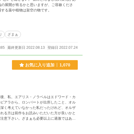
場する薬や植物は架空の物です。
り
ざまぁ
385
最終更新日 2022.08.13
登録日 2022.07.24
お気に入り追加
1,070
のビアラから、ロンバートが出所したこと、オル
は深く考えていなかった私だったけれど、オルザ
ご注意下さい。ざまぁも必要以上に過激ではあり
義です。魔法が存在する世界です。