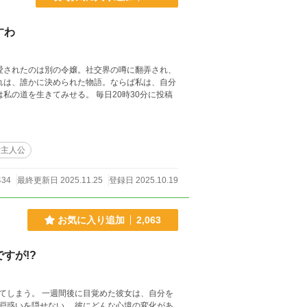
すわ
愛されたのは別の令嬢。社交界の噂に翻弄され、
の手で運命を変える。 愛も権力も裏切りも、すべて巻き込み、私は私の道を生きてみせる。 毎日20時30分に投稿
女主人公
434
最終更新日 2025.11.25
登録日 2025.10.19
お気に入り追加
2,063
すが!?
てしまう。 一週間後に目覚めた彼女は、自分を
彼にどんな心境の変化があ