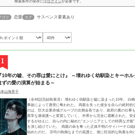
検索条件の保存には
ログイン
が必要です。
恋愛
サスペンス要素あり
テゴリ
タグ
1
『10年の嘘、その罪は愛にとけ』 ～壊れゆく幼馴染とキーホル
はずの愛の演算が始まる～
山本山海苔子
（全48話完結執筆済） ​壊れゆく幼馴染と嘘に染まった10年。 ​白崎琴音の日常は、数ヶ月前に起きた凄惨な飛行機
事故によって唐突に奪われた。 両親を失った彼女を自らの絶対的
のは、巨大企業赤城グループの次期会長であり、政府の裏の仕事も
異常な過保護へと変質していく。 外界から完全に遮断された、安全で息の詰まる白い新居。琴音は夫である彼を愛
するがゆえに、自らの内に秘めた“エンジニアとしての特異な才能
を演じ続けていた。 ​ 両親の命を奪った正体不明のサイバーテロ
始めたのだ。 ​宗司の執拗なまでの庇護と、彼に狂信的な執着を