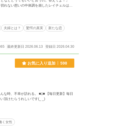
ことなどどうでもいいと言うの。答えてよ！」
り切れない想いの中体調を崩したレイチェルは、
ない！」 そんなレイチェルの
は国王だという。王命……確かに貴族には逆らえ
可能だったはず。結局はあなたの選択なのね？
おまけに驚愕の真実を聞く。そのショックでレイ
夫婦とは？
驚愕の真実
新たな恋
ルフレドは、レイチェルがワザと聖女に対して暴
から大事そうに聖女を抱え、冷たい視線を投げて
た慰謝料でどこか遠くへと姿を隠すことを決意す
865
最終更新日 2026.06.13
登録日 2026.04.30
い馬車へと紛れ込む。無事に帝国へと逃れたレイ
けない不幸に見舞われて…… 運命の糸は複雑に
愕の真実へと辿り着いた時、その先にあるものと
お気に入り追加
598
頂けたらうれしいです(_ _)
働く女性