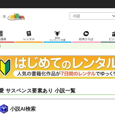
Web
稿漫画
レンタル
絵本ひろば
ビジ
コンテンツ大賞
覧
愛 サスペンス要素あり 小説一覧
小説AI検索