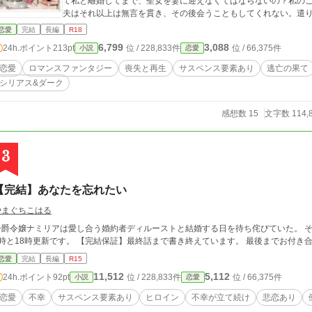
て私と離婚してまで、聖女を妻に迎えなくてはならないの？私の
夫はそれ以上は無言を貫き、その後会うこともしてくれない。遣
朦朧とした意識の中既に離婚が成立していることを知る。 「了承なんてして
恋愛
完結
長編
R18
叫びは辺りに虚しく響くだけ。おまけに聖女との婚姻を決めたの
6,799
3,088
24h.ポイント
213pt
位 / 228,833件
位 / 66,375件
小説
恋愛
ないものではあるけど、国王の甥である夫ならば拒否することも
打ちひしがれているところに、突然現れた聖女から侮辱を受け、
恋愛
ロマンスファンタジー
喪失と再生
サスペンス要素あり
逃亡の果て
チェルは、聖女を怪我をさせてしまうことに。 そこに現れたア
シリアス&ダーク
力を奮ったのだと誤解し、経緯も聞かずに厳しく罵倒する。それ
去って行く。 「ハ、ハハッ。こんなところにはもう用はないわ」 全てが嫌になり即日キャスバーグ家を去った
レイチェル。だけど疎遠になっている実家には頼れず、手に入れ
感想数 15
文字数 114,
る。なのに聖女への暴行容疑で追われ、息詰まる逃亡の末乗り合
チェルは、更に遠くへ逃れようと計画していた。すると思いが
絡まり合い、レイチェルを思いも寄らない方向へと翻弄する。驚
3
は？
【完結】あなたを忘れたい
やまぐちこはる
爵令嬢ナミリアは愛し合う婚約者ディルーストと結婚する日を待ち侘びていた。 そんな時、不幸が訪れる。 ■□■ 【毎日更新】毎日
8時と18時更新です。 【完結保証】最終話まで書き終えています。 最後までお付き合い
恋愛
完結
長編
R15
11,512
5,112
24h.ポイント
92pt
位 / 228,833件
位 / 66,375件
小説
恋愛
恋愛
不幸
サスペンス要素あり
ヒロイン
不幸が立て続け
悲恋あり