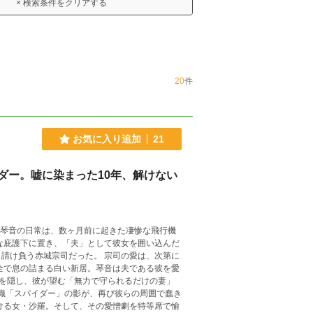
× 検索条件をクリアする
20
件
お気に入り追加
21
ダー。嘘に染まった10年、解けない
な庇護下に置き、「夫」として彼女を囲い込んだ
請け負う赤城宗司だった。 ​宗司の愛は、次第に
”を隠し、彼が望む「無力で守られるだけの妻」
組織「スパイダー」の影が、再び彼らの周囲で蠢き
向ける女・沙羅。そして、その愛憎劇を特等席で愉