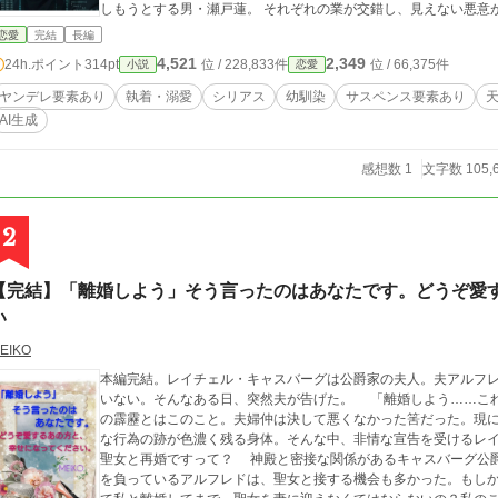
しもうとする男・瀬戸蓮。 それぞれの業が交錯し、見えない悪意が再び牙を剥く時。琴音は「守られるだけの妻」
でいることをやめ、長年封印していた指先を動かす決意をする。 
恋愛
完結
長編
者たちが泥臭く「救済」を探すまでの、焦燥と愛の記録。 ​※本作のストーリー、プロット、キャラクターの心情変
4,521
2,349
24h.ポイント
314pt
位 / 228,833件
位 / 66,375件
小説
恋愛
化、台詞、世界観など、物語ストーリーの根本となる設計はすべ
るための「本文（地の文）の執筆・文章化（5割程）」においてA
ヤンデレ要素あり
執着・溺愛
シリアス
幼馴染
サスペンス要素あり
AI生成
感想数 1
文字数 105,
2
【完結】「離婚しよう」そう言ったのはあなたです。どうぞ愛
い
EIKO
本編完結。レイチェル・キャスバーグは公爵家の夫人。夫アルフ
いない。そんなある日、突然夫が告げた。 「離婚しよう……これは決定事項だ。その後聖女と再婚する」 青天
の霹靂とはこのこと。夫婦仲は決して悪くなかった筈だった。現
な行為の跡が色濃く残る身体。そんな中、非情な宣告を受けるレ
聖女と再婚ですって？ 神殿と密接な関係があるキャスバーグ公爵家。自身も聖騎士であり、騎士達を束ねる役目
を負っているアルフレドは、聖女と接する機会も多かった。も