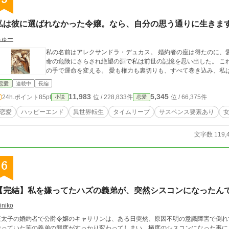
私は彼に選ばれなかった令嬢。なら、自分の思う通りに生きま
みゅー
私の名前はアレクサンドラ・デュカス。 婚約者の座は得たのに、
命の危険にさらされ絶望の淵で私は前世の記憶を思い出した。 これは、誰かに決められた物語。ならば私は、自分
恋愛
連載中
長編
11,983
5,345
24h.ポイント
85pt
位 / 228,833件
位 / 66,375件
小説
恋愛
恋愛
ハッピーエンド
異世界転生
タイムリープ
サスペンス要素あり
文字数 119,
6
【完結】私を嫌ってたハズの義弟が、突然シスコンになったんで
iniko
王太子の婚約者で公爵令嬢のキャサリンは、ある日突然、原因不明の意識障害で倒れ
っていた筈の義弟の態度がすっかり変わってしまい、極度のシスコンになった事に戸惑いを隠せない。 