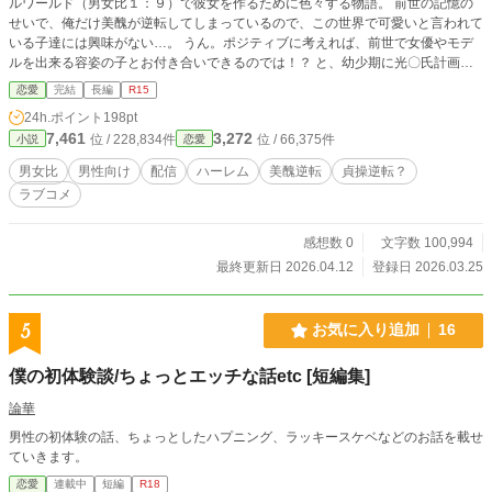
ルワールド（男女比１：９）で彼女を作るために色々する物語。 前世の記憶の
せいで、俺だけ美醜が逆転してしまっているので、この世界で可愛いと言われて
いる子達には興味がない…。 うん。ポジティブに考えれば、前世で女優やモデ
ルを出来る容姿の子とお付き合いできるのでは！？ と、幼少期に光〇氏計画を
実行しようとするも断念。 その後は勉強出来るのおもしれぇ！ 状態に陥り、
恋愛
完結
長編
R15
時が流れ大学に入学。 そこで義務を思い出し二十歳までに彼女が欲しい！いな
24h.ポイント
198pt
きゃしんどい！と配信を始めてみたり…。 大学の食堂で出会った美人とお近づ
7,461
3,272
位 / 228,834件
位 / 66,375件
小説
恋愛
きになろうとしたり…！ 作者が暗い話が嫌いなので、基本的に明るめの話構成
になってるはずです。
男女比
男性向け
配信
ハーレム
美醜逆転
貞操逆転？
ラブコメ
感想数 0
文字数 100,994
最終更新日 2026.04.12
登録日 2026.03.25
5
お気に入り追加
16
僕の初体験談/ちょっとエッチな話etc [短編集]
論華
男性の初体験の話、ちょっとしたハプニング、ラッキースケベなどのお話を載せ
ていきます。
恋愛
連載中
短編
R18