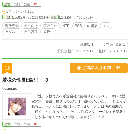
のだ――。
恋愛
完結
短編
R18
24h.ポイント
21pt
25,824
11,124
位 / 228,834件
位 / 66,375件
小説
恋愛
現代恋愛
男性向け
寝取られ
NTR
BSS
幼馴染
エロ
アダルト
女子高生
同級生
感想数 1
文字数 10,013
最終更新日 2023.05.17
登録日 2023.05.17
15
お気に入り追加
44
若様の性長日記！・３
hosimure
「性」を扱う人材派遣会社の跡継ぎとなるべく、オレは親
父の第一秘書・梢さんの元で日々頑張っていた。 ところが
ある日、梢さんは出張に行ってしまい、オレは他の秘書の元
に行くことになった。 そこは性感マッサージをする部署！
しかも梢さんのいない間に、彼女がっ…！？
恋愛
完結
短編
R18