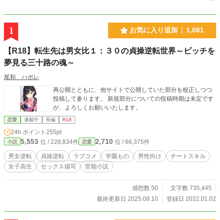
1
お気に入り追加
1,081
【R18】転生先は男女比１：３０の貞操逆転世界～ビッチを
夢見る三十路の魂～
尾和 ハボレ
再公開とともに、他サイトで公開していた部分を校正しつつ
投稿して参ります。 新規部分についての投稿時期は未定です
が、よろしくお願いいたします。
恋愛
連載中
長編
R18
24h.ポイント
255pt
5,553
2,710
位 / 228,834件
位 / 66,375件
小説
恋愛
男女逆転
貞操逆転
ラブコメ
学園もの
男性向け
チートスキル
女子高生
セックス描写
官能小説
感想数 50
文字数 735,445
最終更新日 2025.08.10
登録日 2022.01.02