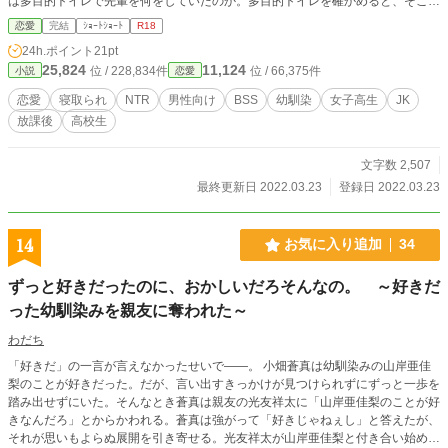
は多目的トイレで先輩を何をしていたのか。多目的トイレを確かめると、そこに
は使ったばかりのコンドームが落ちていた。
恋愛
完結
ｼｮｰﾄｼｮｰﾄ
R18
24h.ポイント
21pt
25,824
11,124
位 / 228,834件
位 / 66,375件
小説
恋愛
恋愛
寝取られ
NTR
男性向け
BSS
幼馴染
女子高生
JK
放課後
高校生
文字数 2,507
最終更新日 2022.03.23
登録日 2022.03.23
14
お気に入り追加
34
ずっと好きだったのに、おかしいだろそんなの。 ～好きだ
った幼馴染みを親友に奪われた～
わだち
「好きだ」の一言が言えなかったせいで――。 小畑蒼真は幼馴染みの山岸亜佳
梨のことが好きだった。だが、言い出すきっかけが見つけられずにずっと一歩を
踏み出せずにいた。そんなとき蒼真は親友の光友祥太に「山岸亜佳梨のことが好
きなんだろ」とからかわれる。蒼真は強がって「好きじゃねぇし」と答えたが、
それが思いもよらぬ展開を引き寄せる。光友祥太が山岸亜佳梨と付き合い始めた