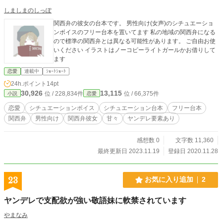
しましまのしっぽ
関西弁の彼女の台本です。 男性向け(女声)のシチュエーショ
ンボイスのフリー台本を置いてます 私の地域の関西弁になる
ので標準の関西弁とは異なる可能性があります。 ご自由お使
いください イラストはノーコピーライトガールかお借りして
ます
恋愛
連載中
ｼｮｰﾄｼｮｰﾄ
24h.ポイント
14pt
30,926
13,115
位 / 228,834件
位 / 66,375件
小説
恋愛
恋愛
シチュエーションボイス
シチュエーション台本
フリー台本
関西弁
男性向け
関西弁彼女
甘々
ヤンデレ要素あり
感想数 0
文字数 11,360
最終更新日 2023.11.19
登録日 2020.11.28
23
お気に入り追加
2
ヤンデレで支配欲が強い敬語妹に軟禁されています
やまなみ