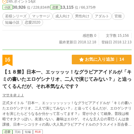
24h.ポイント
14pt
30,926
13,115
位 / 228,834件
位 / 66,375件
小説
恋愛
若様シリーズ
マッサージ
成人向け
男性向け
アダルト
官能
短編小説
恋愛2020
感想数 0
文字数 15,156
最終更新日 2018.12.18
登録日 2018.12.13
16
お気に入り追加
14
【１８禁】日本一、エッッッッ！なグラビアアイドルが「キ
ミの書いたエロゲシナリオ、二人で演じてみない？」と迫っ
てくるんだが、それ本気なんです？
マサキ＠ＪＪ
正式タイトル『日本一、エッッッッッッッ！なグラビアアイドルが「キミの書い
たエロゲシナリオ、二人で演じてみない？」と迫ってくるんだが、エロゲシナリ
オを演じたらどうなるか分かって言ってます？』 背が小さくて細身。普段は根
暗でオタクっぽい。友達いない。趣味はエロゲ。 そんな主人公の育巳くんは放
課後、日本一シコリティの高い大人気グラビアアイドルのクラスメイト百合香に
呼び出された。 「育巳くんってエロゲライターのイクイク先生なんでしょ？」
恋愛
完結
短編
R18