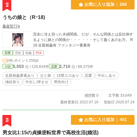
2
お気に入り追加
266
うちの娘と（Rｰ18)
量産型774
完全に冷え切った夫婦関係。 だが、そんな関係とは反比例す
るように娘との関係が・・・ ・・・そして蠢くあのお方。 R
18 近親相姦有 ファンタジー要素有
恋愛
完結
短編
R18
24h.ポイント
255pt
5,553
2,710
位 / 228,834件
位 / 66,375件
小説
恋愛
近親相姦要素あり
父と娘
18禁エロあり
恋愛
中出しあり
挿絵有り
中出し/孕ませ
男性向け
感想数 0
文字数 33,649
最終更新日 2022.07.16
登録日 2020.07.24
3
お気に入り追加
401
男女比1:15の貞操逆転世界で高校生活(婚活)