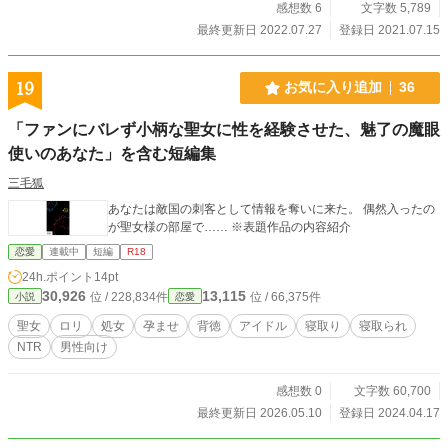
感想数 6
文字数 5,789
最終更新日 2022.07.27
登録日 2021.07.15
19
お気に入り追加
36
「ファンにバレず小柄な聖女に性を経験させた、魅了の魔眼
使いのあなた」を含む短編集
三毛狐
あなたは敵国の刺客として情報を奪いに来た。 偶然入ったの
が聖女様の部屋で…… ※表題作品の内容紹介
恋愛
連載中
短編
R18
24h.ポイント
14pt
30,926
13,115
位 / 228,834件
位 / 66,375件
小説
恋愛
聖女
ロリ
処女
孕ませ
背徳
アイドル
寝取り
寝取られ
NTR
男性向け
感想数 0
文字数 60,700
最終更新日 2026.05.10
登録日 2024.04.17