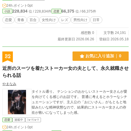
24h.ポイント
0pt
228,834
66,375
位 / 228,834件
位 / 66,375件
小説
恋愛
恋愛
青春
百合
女性向け
レズ
男性向け
日常
感想数 0
文字数 24,191
最終更新日 2026.06.26
登録日 2026.05.18
32
お気に入り追加
0
近所のスーツを着たストーカー女の夫として、永久就職させ
られる話
やまなみ
タイトル通り。 テンションのおかしいストーカー女さんが愛
を向けてくる感じのお話です。 普通に考えるとホラーなシチ
ュエーションですが、主人公の「おにいさん」がもともと地
獄みたいな精神状態なので、結果的にストーカー女さんの存
在が救いになってしまった感。
恋愛
連載中
ｼｮｰﾄｼｮｰﾄ
24h.ポイント
0pt