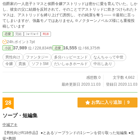
伯爵家の一人息子トマスと侯爵令嬢アストリッドは密かに愛を育んでいた。しか
し、彼女の父に結婚を反対されて。そのことでアストリッドに炊きつけられたト
マスは、アストリッドを縛り上げて誘拐し、その純潔を奪う―― ※最初に言っ
てしまいますが、強姦モノではありません ※ノクターンノベルズ様にも重複投
稿しています
恋愛
完結
ｼｮｰﾄｼｮｰﾄ
R18
24h.ポイント
7pt
37,989
16,555
位 / 228,834件
位 / 66,375件
小説
恋愛
男性向け
ファンタジー
多分ハッピーエンド
なんちゃって中世
令嬢
貴族
ソフトSM
だいしゅきホールド
中出しあり
感想数 0
文字数 4,662
最終更新日 2020.11.03
登録日 2020.11.03
28
お気に入り追加
9
ソープ・短編集
中城アキ
【男性向けR18作品】 ●とあるソープランドの1シーンを切り取った短編集 ●生
徒×教師