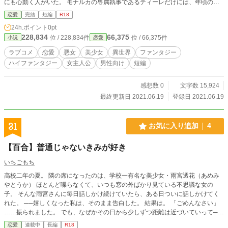
にも心動く人がいた。 モナルカの専属執事であるティーレだけには、年頃の少
女のように頬を染め、ちょっとした触れ合いに心がときめいてしまう。 「結婚
恋愛
完結
短編
R18
しませんか？」 「むむむ、無理ですっ!!」 慌てふためく彼がどこまでも愛おし
24h.ポイント
0pt
い。 どのような残酷で非道な行いであろうと眉一つ動かさない悪女が、恋する
228,834
66,375
位 / 228,834件
位 / 66,375件
小説
恋愛
執事にだけは顔を蕩けさせ、頬を朱に染め、いじらしく距離を縮めようとする、
冷酷非道な悪女のピュアな恋愛事情。 ※性的描写のある話にはタイトルの頭に
ラブコメ
恋愛
悪女
美少女
異世界
ファンタジー
『■』を付けております※ ※この小説は一般向版（直接的描写調整）を『カクヨ
ハイファンタジー
女主人公
男性向け
短編
ム』『ノベルアップ＋』にて 成年向版を『小説家になろう（ノクターンノベル
ズ）』『アルファポリス』にて公開しております※
感想数 0
文字数 15,924
最終更新日 2021.06.19
登録日 2021.06.19
31
お気に入り追加
4
【百合】普通じゃないきみが好き
いちごもち
高校二年の夏。 隣の席になったのは、学校一有名な美少女・雨宮透花（あめみ
やとうか） ほとんど喋らなくて、いつも窓の外ばかり見ている不思議な女の
子。 そんな雨宮さんに毎日話しかけ続けていたら、ある日ついに話しかけてく
れた。 ──嬉しくなった私は、そのまま告白した。 結果は。 「ごめんなさい」
……振られました。 でも、なぜかその日から少しずつ距離は近づいていって─
─？
恋愛
連載中
長編
R18