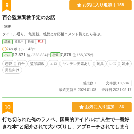
9
お気に入り追加
158
百合監禁調教予定のお話
RasK
タイトル通り。 亀更新。感想とか応援コメント貰えたら喜ぶ。
恋愛
連載中
長編
R18
24h.ポイント
42pt
17,871
7,878
位 / 228,834件
位 / 66,375件
小説
恋愛
恋愛
百合
監禁調教
エロ
ヤンデレ要素あり
玩具
レズ
姉妹
男性向け
感想数 1
文字数 18,684
最終更新日 2024.01.08
登録日 2021.05.17
10
お気に入り追加
36
打ち切られた俺のラノベ、国民的アイドルに“人生で一番好
きな本”と紹介されて大バズりし、アプローチされてしまう