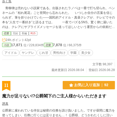
歩く魚
青柳律は売れない小説家である。出版されたラノベは一冊で打ち切られ、ペン
ネームの「枯れ尾花」ごと世間から忘れられた。 いつしか自分の言葉を信じ
られず、筆を折りかけていた——国民的アイドル・真昼クレアが、テレビでその
本を“人生で一番好き”と語るまでは。 一夜でバズるSNS。驚く律に届いた
のは、クレアにサプライズメッセージを送ってほしいという運営からの依頼だっ
た。 半信半疑で送った数行、ステージの上で流れる涙。 その夜、律のもと
恋愛
完結
長編
R15
に一通のDMが届く。 『真昼クレアです』 「いや、なりすましですよね？」
24h.ポイント
42pt
疑う律に、必死に本物だと証明してくる相手。 トップアイドルが何故そ
17,871
7,878
位 / 228,834件
位 / 66,375件
小説
恋愛
こまで俺に？ やり取りを重ねるうち、画面の向こうとの距離は、少しずつ近
づいて——そして彼女は、こう切り出した。 『一度、直接お会いできません
アイドル
ヤンデレ
じれ甘
男性向け
学園
美少女
か？』 ※伸びなければ一章で完結予定 ※他サイトでも連載しております
文字数 98,397
最終更新日 2026.08.04
登録日 2026.06.28
11
お気に入り追加
92
魔力が足りない!?公爵閣下のご主人様からいただきます
誘真
公爵家に雇われている侍女は秘密の任務を請け負いました。ですが昼間に魔力を
使ってしまい、任務に行くには足りません…！ 公爵様、どうかわたくしに注い