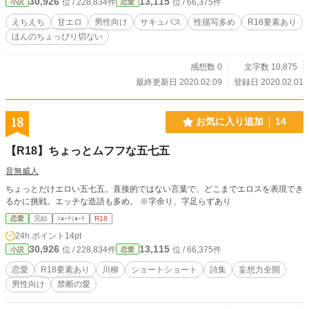
30,926
13,115
位 / 228,834件
位 / 66,375件
小説
恋愛
えちえち
甘エロ
男性向け
サキュバス
性描写多め
R18要素あり
ほんのちょっぴり切ない
感想数 0
文字数 10,875
最終更新日 2020.02.09
登録日 2020.02.01
18
お気に入り追加
14
【R18】ちょっとムフフな五七五
音無威人
ちょっとだけエロい五七五。直接的ではない言葉で、どこまでエロスを表現でき
るかに挑戦。エッチな造語も多め。 ※字余り、字足らずあり
恋愛
完結
ｼｮｰﾄｼｮｰﾄ
R18
24h.ポイント
14pt
30,926
13,115
位 / 228,834件
位 / 66,375件
小説
恋愛
恋愛
R18要素あり
川柳
ショートショート
詩集
妄想力全開
男性向け
禁断の愛