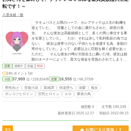
の子を惚れさせる危険人物。 兄に対して密かに好意を寄せる
転です！～
女子が数多くいたのだが、本人がそもそも鈍感だったり、両
親がいない状態で精神的な余裕が全くなかったので、ついに
八雲水経・陰
自覚することはなかった。 しかし側にいた妹からすれば、兄
サキュバスと人間のハーフ、セレアティナは人生の転機を
が複数の女子にモテていることは明らかだし、兄が押しに弱
迎えていた。 淫魔としての血に裏打ちされた、絶世の美
いことから、いつ兄が他の女に獲られるか気が気じゃなかっ
女。 そんな彼女は高級娼婦として、多くの男に奉仕する事
た。 そういった状況が、妹がヘラって兄妹の一線を越える要
を生業としていた。 だが、それは決して私利私欲の為では
因になってしまった。
ない。 彼女は身寄りのない子供たちを保護する為、多額の
寄付をしていた。よって、必要以上に巨額を稼ぐ必要があっ
たのだ。 そんな彼女の噂が大陸全土に轟いた頃、彼女は娼
館のオーナーによって、莫大な借金を背負わされてしまう。
その額はなんと1000パラファルゴ（約1000億円）で、流石
恋愛
連載中
長編
R18
の彼女でも返済が不可能な金額。 だが、そんな絶体絶命を
24h.ポイント
7pt
前にしても、彼女にはチャンスがあった。なぜなら、契約に
37,989
16,555
位 / 228,834件
位 / 66,375件
小説
恋愛
は続きがあったのだ。 もし返済が不可能なら、返済先へ
の"一生の隷属を誓う"事で、代わりとしても良かったのだ。
男性向け
官能小説
英雄譚
快楽堕ち
溺愛
痴女
彼女は馬車に乗り、とある貴族の住む城へと出向いた。
ポンコツヒロイン
巨乳ヒロイン
エロ
黎炎の鳥
それは巨大な勢力を誇る領主、『ヴィルヘルム＝クラリアス1
世』の城である。 彼女はクラリアス家に買われ、半ば強引
に「領主の三男」の妻となった。 しかし彼女にとって、そ
感想数 0
文字数 190,339
れは不快な日々という訳ではなかった。 領主の三男はブサ
最終更新日 2025.12.27
登録日 2022.09.15
メンで、コミュ障かつ童貞。 だが、元より世話好きな性格
であった彼女は、そんな彼との生活が楽しかった。 そし
て、「ある程度まで彼を"教育"した後に、ひっそりと城から抜
25
お気に入り追加
7