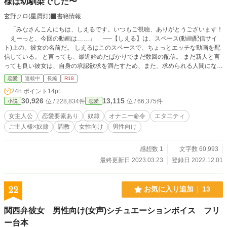
様は幼馴染でした〜
玄野クロ(星屑灯)
書籍情報
「みなさんこんにちは、しえるです。いつもご視聴、ありがとうございます！
えーっと、今回の動画は……」 ──【しえる】は、スペース(動画配信サイ
ト)上の、彼女の名前だ。 しえるはこのスペースで、ちょっとエッチな動画を配
信している。 と言っても、最近始めたばかりでまだ数回の配信。 まだ新人と言
っても良い彼女は、自身の承認欲求を満たすため、また、求められる人間になり
たい気持ちを埋めるため、これから未知の世界に身を堕とす。 そんな中、再
恋愛
連載中
長編
R18
生数アップのため、ある日ご主人様を募集することにした。 会うことはない、
24h.ポイント
14pt
文字だけのご主人様。 一人のご主人様を見つけ、今までとは違う配信もするよ
30,926
13,115
位 / 228,834件
位 / 66,375件
小説
恋愛
うになったしえる。 これは、なんでもない普通の彼女が埋まらない心の隙間
を満たし、ご主人様に心を沈めていくお話。 ※※※※※※※※※※ ※登場人物
女主人公
恋愛要素あり
奴隷
オナニー命令
エタ二ティ
は主人公+ご主人様＋モブ(コメント)となっています。 ※人同士の直接的な絡み
ご主人様×奴隷
調教
女性向け
男性向け
はありませんが、リクエストや指示(命令)はあります。 ※R18回は、話のタイト
ルの頭に「*」をつけていますので、目安としてください。 ※半分くらいR18の
内容となる可能性があるため、閲覧にはご注意ください。 ※一部、非日常な展
感想数 1
文字数 60,993
開があるかもしれませんが、読み物として楽しんでいただけましたら幸いです。
最終更新日 2023.03.23
登録日 2022.12.01
ムーンライトノベルズ(小説家になろう)、及びpixivでも同様に連載しています
(敬称略) Key Word*** アダルト、18禁、エロ、エッチ、えっち、オモチャ、玩
具、性癖、自慰、撮影、動画、女の子、女性主人公、ロリ系、可愛い、日常、配
22
お気に入り追加
13
信、R-18
関西弁彼女 男性向け(女声)シチュエーションボイス フリ
ー台本