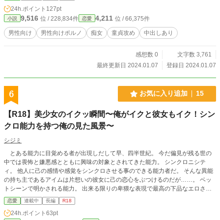
24h.ポイント
127pt
9,516
4,211
位 / 228,834件
位 / 66,375件
小説
恋愛
男性向け
男性向けポルノ
痴女
童貞攻め
中出しあり
感想数 0
文字数 3,761
最終更新日 2024.01.07
登録日 2024.01.07
6
お気に入り追加
15
【R18】美少女のイクッ瞬間〜俺がイクと彼女もイク！シン
クロ能力を持つ俺の見た風景〜
シジミ
とある能力に目覚める者が出現しだして早、四半世紀。 今だ偏見が残る世の
中では畏怖と嫌悪感とともに興味の対象とされてきた能力。 シンクロニシテ
ィ。 他人に己の感情や感覚をシンクロさせる事のできる能力者だ。 そんな異能
の持ち主であるアイムは片想いの彼女に己の恋心をぶつけるのだが……。 ベッ
トシーンで明かされる能力。 出来る限りの卑猥な表現で最高の下品なエロさに
挑戦した作品です。
恋愛
連載中
長編
R18
24h.ポイント
63pt