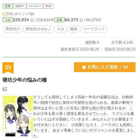
恋愛
連載中
ｼｮｰﾄｼｮｰﾄ
R18
24h.ポイント
0pt
228,834
66,375
位 / 228,834件
位 / 66,375件
小説
恋愛
男性向け
男性向けポルノ
エロ
風俗
ソープランド
感想数 0
文字数 4,146
最終更新日 2020.08.25
登録日 2020.08.25
29
お気に入り追加
16
寝坊少年の悩みの種
KT
どうしても寝坊してしまう高校一年生の遠藤弘治は、比較的
早い段階で担任に留年の可能性を告げられる。家庭の事情で
留年はまずいと思った矢先に意外な助け舟が渡されるが、こ
れが少年を取り巻く環境を変化させていった。 ラブコメを書
いていたはずが脱線していきます。みなさんどうか最後まで
お付き合いください。 小説家になろう、ノベラボにも投稿し
ています。 あまり青春していないのでジャンルを変更しまし
た。