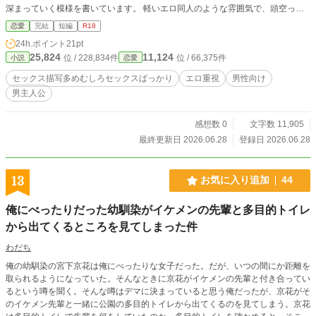
深まっていく模様を書いています。 軽いエロ同人のような雰囲気で、頭空っぽ
で読めると思います。 過去に、ノクターンノベルズで公開していた作品を少し
恋愛
完結
短編
R18
修正した作品になります。
24h.ポイント
21pt
25,824
11,124
位 / 228,834件
位 / 66,375件
小説
恋愛
セックス描写多めむしろセックスばっかり
エロ重視
男性向け
男主人公
感想数 0
文字数 11,905
最終更新日 2026.06.28
登録日 2026.06.28
13
お気に入り追加
44
俺にべったりだった幼馴染がイケメンの先輩と多目的トイレ
から出てくるところを見てしまった件
わだち
俺の幼馴染の宮下京花は俺にべったりな女子だった。だが、いつの間にか距離を
取られるようになっていた。そんなときに京花がイケメンの先輩と付き合ってい
るという噂を聞く。そんな噂はデマに決まっていると思う俺だったが、京花がそ
のイケメン先輩と一緒に公園の多目的トイレから出てくるのを見てしまう。京花