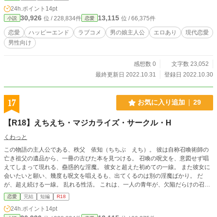
なぜ僕の秘密がバレた！？ 「バラされたくなかったら、キミが書いたエロゲシ
24h.ポイント
14pt
ナリオをなぞりながら私とエッチして。もちろんキミはヒロイン役、主人公役は
30,926
13,115
位 / 228,834件
位 / 66,375件
小説
恋愛
私ね（ハート）」 そして、女装してホテルに連れて行かれる育巳くん。 本当に
エッチすることに（１８禁シーンです）。 その後、明かされる百合香の秘密。
恋愛
ハッピーエンド
ラブコメ
男の娘主人公
エロあり
現代恋愛
エッチ後に縮まる二人の距離。 主人公の育巳がいやいやながらも女装しておも
男性向け
ちゃにされる１８禁の中編ボリュームのラブコメです。
感想数 0
文字数 23,052
最終更新日 2022.10.31
登録日 2022.10.30
17
お気に入り追加
29
【R18】えちえち・マジカライズ・サークル・H
くわっと
この物語の主人公である、秩父 依知（ちちぶ えち）。 彼は自称召喚術師の
亡き祖父の遺品から、一冊の古びた本を見つける。 召喚の呪文を、意図せず唱
えてしまって現れる、蠱惑的な淫魔。 彼女と超えた初めての一線。 また彼女に
会いたいと願い、幾度も呪文を唱えるも、出てくるのは別の淫魔ばかり。 だ
が、超え続ける一線。 乱れる性活。 これは、一人の青年が、欠陥だらけの召喚
術で淫魔を呼び出し続ける、性と生の物語である。 ※過度な性的な表現が含ま
恋愛
完結
短編
R18
れます。18歳未満の方はご遠慮ください。 ※状況次第で打ち切ります。
24h.ポイント
14pt