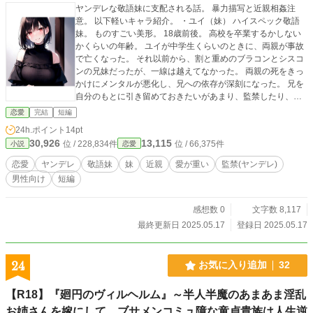
ヤンデレな敬語妹に支配される話。 暴力描写と近親相姦注
意。 以下軽いキャラ紹介。 ・ユイ（妹） ハイスペック敬語
妹。 ものすごい美形。 18歳前後。 高校を卒業するかしない
かくらいの年齢。 ユイが中学生くらいのときに、両親が事故
で亡くなった。 それ以前から、割と重めのブラコンとシスコ
ンの兄妹だったが、一線は越えてなかった。 両親の死をきっ
かけにメンタルが悪化し、兄への依存が深刻になった。 兄を
自分のもとに引き留めておきたいがあまり、監禁したり、禁
足事項を増やしたりして支配するようになった。 そしてユイ
恋愛
完結
短編
が高校1～2年生くらいの時に、兄妹の一線を越えてしまっ
24h.ポイント
14pt
た。 他に身寄りがいないため、自分たちで仕事をして生活し
30,926
13,115
位 / 228,834件
位 / 66,375件
小説
恋愛
ている。 兄が在宅でできるような仕事を外から持ってきて仕
事を振ったり、妹自身がネット上で仕事を作ったりして食い
恋愛
ヤンデレ
敬語妹
妹
近親
愛が重い
監禁(ヤンデレ)
扶持を稼いでいる。 二人きりの生活は、最初は両親の保険金
男性向け
短編
を食いつぶすだけだったが、本編時点では軌道に乗り、比較
的余裕のある生活をしている。 ちなみにユイと兄の「禁則事
項」は全部で108個ある。 そしてこれからも増えていく。 ・
感想数 0
文字数 8,117
兄（僕） 超が付くほどのお人よし。 困っている人を放ってお
最終更新日 2025.05.17
登録日 2025.05.17
けない性格。 20歳前後。 高校を卒業してから2年ほど妹に軟
禁されているので、大学には通っておらず、就職もしていな
い。 妹が外から持ってくる仕事や内職を手伝って、生活費の
24
お気に入り追加
32
足しにしている。 本人は自覚がないが、妹と同じくとんでも
ない美形。 妹に監禁される前は、その持ち前のお人よしや面
【R18】『廻円のヴィルヘルム』～半人半魔のあまあま淫乱
倒見の良さ、そして思わず周りの目を引くような美しい外見
お姉さんを嫁にして、ブサメンコミュ障な童貞貴族は人生逆
によって、異性同性問わず人気があった。 無自覚に周囲の女