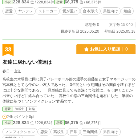
228,834
66,375
位 / 228,834件
位 / 66,375件
小説
恋愛
恋愛
ヤンデレ
ストーカー
愛が重い
台本形式
男性向け
短編
感想数 0
文字数 15,040
最終更新日 2025.05.20
登録日 2025.05.18
33
お気に入り追加
0
友達に戻れない僕達は
春日一山道
高校生の木場樹は同じ男子バレーボール部の選手の齋藤侑と女子マネージャーの
宮本楓ととても仲のいい友人であった。 3年間という期間はその関係を壊すほど
には十分な期間である。 一見単純に見えても奥深くで複雑に、もう解くことが
出来ないほどに絡み合っていた。 高校生の恋の三角関係を題材にした、筆者の
体験に基づく"ノンフィクション"作品です。
恋愛
連載中
短編
24h.ポイント
0pt
228,834
66,375
位 / 228,834件
位 / 66,375件
小説
恋愛
ノンフィクション
恋愛
高校生
日常
三角関係
男性向け