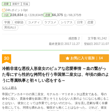
恋愛
連載中
長編
24h.ポイント
0pt
228,834
66,375
位 / 228,834件
位 / 66,375件
小説
恋愛
学園
幼馴染
コメディ
ラブコメ
シリアス
日常
恋愛
男性向け
感想数 2
文字数 91,242
最終更新日 2017.11.27
登録日 2017.11.07
30
お気に入り追加
14
冷酷非道な悪役人形皇女のピュアな恋愛事情 ～血の繋がっ
た母にすら性的な拷問を行う帝国第二皇女は、年頃の娘のよ
うに専属執事と初々しい恋をする～
ななよ廻る
帝国ビアンカネーロの第二皇女、モナルカ・マリオネッタは悪女である。 母の
命令に従い、貴族令嬢を奴隷に堕とそうとも心ない人形のようになにも感じるこ
とはない。 彼女にとっては作業でしかないのだから。 涙を流し悲劇を嘆く令嬢
を前にしても、同情も憐れみも、愉悦すら抱くことはなかった。 けれど、彼女