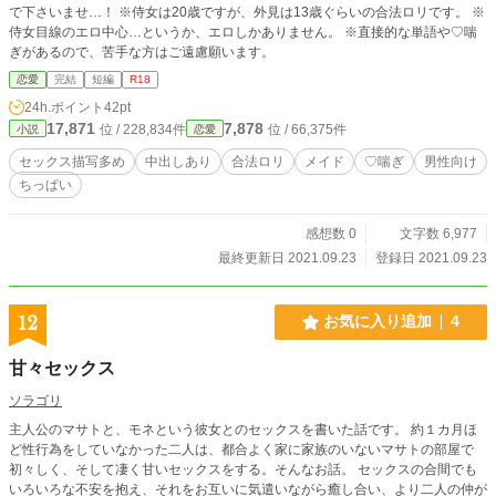
で下さいませ…！ ※侍女は20歳ですが、外見は13歳ぐらいの合法ロリです。 ※
侍女目線のエロ中心…というか、エロしかありません。 ※直接的な単語や♡喘
ぎがあるので、苦手な方はご遠慮願います。
恋愛
完結
短編
R18
24h.ポイント
42pt
17,871
7,878
位 / 228,834件
位 / 66,375件
小説
恋愛
セックス描写多め
中出しあり
合法ロリ
メイド
♡喘ぎ
男性向け
ちっぱい
感想数 0
文字数 6,977
最終更新日 2021.09.23
登録日 2021.09.23
12
お気に入り追加
4
甘々セックス
ソラゴリ
主人公のマサトと、モネという彼女とのセックスを書いた話です。 約１カ月ほ
ど性行為をしていなかった二人は、都合よく家に家族のいないマサトの部屋で
初々しく、そして凄く甘いセックスをする。そんなお話。 セックスの合間でも
いろいろな不安を抱え、それをお互いに気遣いながら癒し合い、より二人の仲が