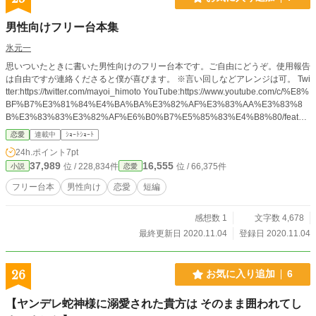
け出そう。」と思いながら、日々を順風満帆に過ごしてい
た。 しかし、その見込みは大きく外れる事になる――。
男性向けフリー台本集
その時、彼女はまだ知らなかったのだ。 何気ない気持ちで
過ごす日々、その先に待ち受ける波瀾万丈な運命は、やがて
氷元一
世界の命運すら左右する事を。 後の世を揺るがす『天陰の
思いついたときに書いた男性向けのフリー台本です。ご自由にどうぞ。使用報告
聖戦』と『第二次星雲大戦』と呼ばれる二つの動乱。 セレ
は自由ですが連絡くださると僕が喜びます。 ※言い回しなどアレンジは可。 Twi
アは激動の人生の中で、『廻円のヴィルヘルム』を巡る巨大
tter:https://twitter.com/mayoi_himoto YouTube:https://www.youtube.com/c/%E8%
な因果へと巻き込まれていく。 これは、幾度の"破滅と挫
BF%B7%E3%81%84%E4%BA%BA%E3%82%AF%E3%83%AA%E3%83%8
折"を超えた先で生まれた『希望の皇帝』と、その伝説の立役
B%E3%83%83%E3%82%AF%E6%B0%B7%E5%85%83%E4%B8%80/featur
者となった『1人の淫魔』の物語――。
ed?view_as=subscriber
〜〜〜〜〜〜〜〜〜〜 ※『無頼勇者の奮闘記』にEP141から
恋愛
連載中
ｼｮｰﾄｼｮｰﾄ
登場する、セレアのその後を描いた男性向け作品です。 外
24h.ポイント
7pt
伝のような立ち位置ですが、未読の方でも問題なく読めます
37,989
16,555
位 / 228,834件
位 / 66,375件
小説
恋愛
ので、ご安心ください！ ※序盤は共通ですが、途中から"なろ
う版の続き"と"アルファ版の続き"にルート分岐します。 ※セ
フリー台本
男性向け
恋愛
短編
レアは途中まで主人公で、後からヒロインになります。 ※序
盤はイチャラブ、中盤はシリアス、終盤は（ルートによって
感想数 1
文字数 4,678
は）英雄譚になると思います。Hシーンは全編を通して有り
ます。 ※ ♡は、少しHな回！ ❤️は、ガッツリしてる回で
最終更新日 2020.11.04
登録日 2020.11.04
す！ ♤は、"R18_G描写"のある回です(-｡-; ※二週間に一
回、土曜日の投稿です！ ※ キャラの立ち絵はCHARATです。
26
お気に入り追加
6
【ヤンデレ蛇神様に溺愛された貴方は そのまま囲われてし