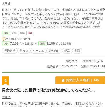
大寒波
日本で生活していた前世の記憶を持つ主人公、七瀬達也が日本によく似た貞操逆
転世界に転生し、高校生活を楽しみながら婚活を頑張るお話。 この世界の法律
では、男性は二十歳までに５人と結婚をしなければならない。(高校卒業時点は
３人) そんな法律があるなら、もういっそのこと高校在学中に５人と結婚しよ
う！となるのが今作の主人公である達也だ！ この世界の経済は基本的に女性の
みで回っており、男性に求められることといえば子種、遺伝子だ。 前世の影響
恋愛
完結
長編
R15
かはわからないが、日本屈指のHENTAIである達也は運よく遺伝子も最高ランク
24h.ポイント
205pt
になった。 顔もイケメン！遺伝子も優秀！貴重な男！…と、驕らずに自分と関
7,108
3,199
位 / 228,834件
位 / 66,375件
小説
恋愛
わった女性には少しでも幸せな気持ちを分かち合えるように努力しようと決意す
る。 どうせなら、WIN-WINの関係でありたいよね！ そうして、別居婚が主流な
貞操逆転
男女比
ハーレム
男性向け
婚活
学園
この世界では珍しいみんなと同居することを、いや。ハーレムを目標に個性豊か
なヒロイン達と織り成す学園ラブコメディがいま始まる！ 主人公の通う学校で
感想数 2
文字数 116,286
は、少し貞操逆転の要素薄いかもです。男女比に寄っています。 外はその限り
ではありません。 カクヨムでも投稿しております。
最終更新日 2025.12.07
登録日 2025.11.14
4
お気に入り追加
145
男女比の狂った世界で俺だけ美醜逆転してるんだが…。
大寒波
日本で生活していた前世の記憶を持つ主人公、青山春。 日本によく似たパラレ