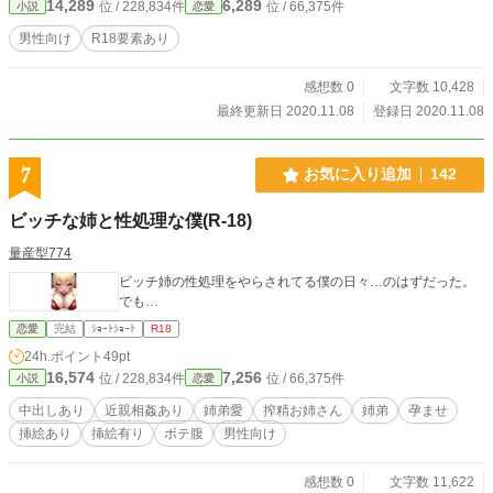
14,289
6,289
位 / 228,834件
位 / 66,375件
小説
恋愛
男性向け
R18要素あり
感想数 0
文字数 10,428
最終更新日 2020.11.08
登録日 2020.11.08
7
お気に入り追加
142
ビッチな姉と性処理な僕(R-18)
量産型774
ビッチ姉の性処理をやらされてる僕の日々…のはずだった。
でも…
恋愛
完結
ｼｮｰﾄｼｮｰﾄ
R18
24h.ポイント
49pt
16,574
7,256
位 / 228,834件
位 / 66,375件
小説
恋愛
中出しあり
近親相姦あり
姉弟愛
搾精お姉さん
姉弟
孕ませ
挿絵あり
挿絵有り
ボテ腹
男性向け
感想数 0
文字数 11,622