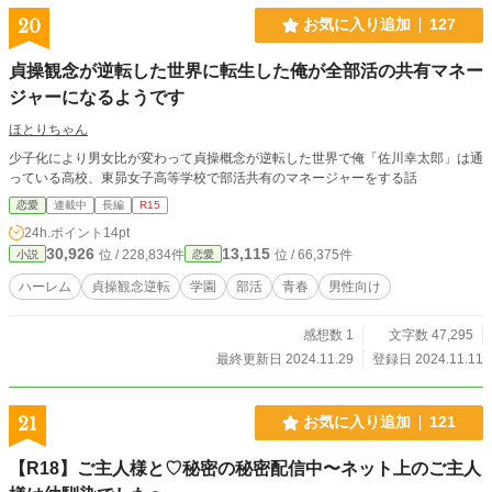
20
お気に入り追加
127
貞操観念が逆転した世界に転生した俺が全部活の共有マネー
ジャーになるようです
ほとりちゃん
少子化により男女比が変わって貞操概念が逆転した世界で俺「佐川幸太郎」は通
っている高校、東昴女子高等学校で部活共有のマネージャーをする話
恋愛
連載中
長編
R15
24h.ポイント
14pt
30,926
13,115
位 / 228,834件
位 / 66,375件
小説
恋愛
ハーレム
貞操観念逆転
学園
部活
青春
男性向け
感想数 1
文字数 47,295
最終更新日 2024.11.29
登録日 2024.11.11
21
お気に入り追加
121
【R18】ご主人様と♡秘密の秘密配信中〜ネット上のご主人