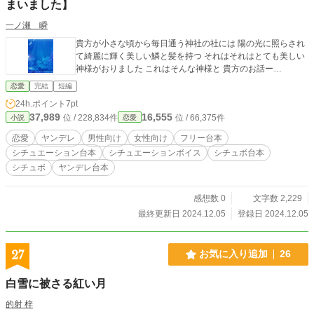
まいました】
一ノ瀬 瞬
貴方が小さな頃から毎日通う神社の社には 陽の光に照らされ
て綺麗に輝く美しい鱗と髪を持つ それはそれはとても美しい
神様がおりました これはそんな神様と 貴方のお話ー…
恋愛
完結
短編
24h.ポイント
7pt
37,989
16,555
位 / 228,834件
位 / 66,375件
小説
恋愛
恋愛
ヤンデレ
男性向け
女性向け
フリー台本
シチュエーション台本
シチュエーションボイス
シチュボ台本
シチュボ
ヤンデレ台本
感想数 0
文字数 2,229
最終更新日 2024.12.05
登録日 2024.12.05
27
お気に入り追加
26
白雪に被さる紅い月
的射 梓