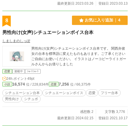
最終更新日 2023.03.26
登録日 2023.03.13
8
お気に入り追加
4
男性向け(女声)シチュエーションボイス台本
しましまのしっぽ
男性向け(女声)シチュエーションボイス台本です。 関西弁彼
女の台本を標準語に変えたものもあります。ご了承ください
ご自由にお使いください。 イラストはノーコピーライトガー
ルさんからお借りしました
恋愛
連載中
ｼｮｰﾄｼｮｰﾄ
24h.ポイント
49pt
16,574
7,256
位 / 228,834件
位 / 66,375件
小説
恋愛
シチュエーション台本
シチュエーションボイス
恋愛
フリー台本
男性向け
シチュボ
感想数 2
文字数 3,776
最終更新日 2024.02.15
登録日 2021.10.17