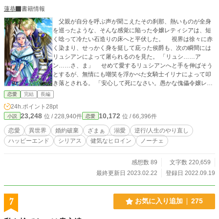
蓮恭
書籍情報
父親が自分を呼ぶ声が聞こえたその刹那、熱いものが全身
を巡ったような、そんな感覚に陥った令嬢レティシアは、短
く唸って冷たい石造りの床へと平伏した。 視界は徐々に赤
く染まり、せっかく身を挺して庇った侯爵も、次の瞬間には
リュシアンによって屠られるのを見た。 「リュシ……ア
ン……さ、ま」 せめて愛するリュシアンへと手を伸ばそう
とするが、無情にも嘲笑を浮かべた女騎士イリナによって叩
き落とされる。 「安心して死になさい。愚かな傀儡令嬢レテ
ィシア。これから殿下の事は私がお支えするから心配いらな
恋愛
完結
長編
くてよ」 お願い、最後に一目だけ、リュシアンの表情が見
24h.ポイント
28pt
たいとレティシアは願った。 けれどそれは自分を見下ろす
23,248
10,172
位 / 228,940件
位 / 66,396件
小説
恋愛
イリナによって阻まれる。しかし自分がこうなってもリュシ
アンが駆け寄ってくる気配すらない事から、本当に嫌われて
恋愛
異世界
婚約破棄
ざまぁ
溺愛
逆行/人生のやり直し
いたのだと実感し、痛みと悲しみで次々に涙を零した。
ハッピーエンド
シリアス
健気なヒロイン
ノーチェ
両親から「愚かであれ、傀儡として役立て」と育てられた侯
爵令嬢レティシアは、徐々に最愛の婚約者、皇太子リュシア
ンの愛を失っていく。 民の信頼を失いつつある帝国の改革
感想数 89
文字数 220,659
のため立ち上がった皇太子は、女騎士イリナと共に謀反を起
最終更新日 2023.02.22
登録日 2022.09.19
こした。 その時レティシアはイリナによって刺殺される。
悲しみに包まれたレティシアは何らかの力によって時を越
え、まだリュシアンと仲が良かった幼い頃に逆行し、やり直
7
お気に入り追加
275
しの機会を与えられる。 二度目の人生では傀儡令嬢であっ
たレティシアがどのように生きていくのか？ 婚約者リュシ