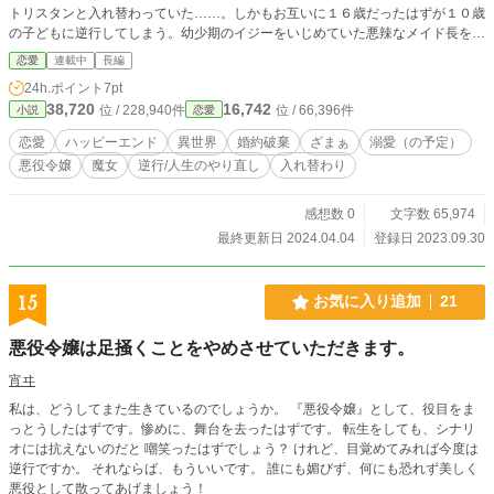
トリスタンと入れ替わっていた……。しかもお互いに１６歳だったはずが１０歳
の子どもに逆行してしまう。幼少期のイジーをいじめていた悪辣なメイド長をや
っつけて一安心かと思いきや、誘拐されたり、魔力が暴走したり、婚約前のマル
恋愛
連載中
長編
クスとも再会――！？ 果たしてイジーは元の年齢・体に戻れるのか。乞うご期
24h.ポイント
7pt
待。
38,720
16,742
位 / 228,940件
位 / 66,396件
小説
恋愛
恋愛
ハッピーエンド
異世界
婚約破棄
ざまぁ
溺愛（の予定）
悪役令嬢
魔女
逆行/人生のやり直し
入れ替わり
感想数 0
文字数 65,974
最終更新日 2024.04.04
登録日 2023.09.30
15
お気に入り追加
21
悪役令嬢は足掻くことをやめさせていただきます。
宵ヰ
私は、どうしてまた生きているのでしょうか。 『悪役令嬢』として、役目をま
っとうしたはずです。惨めに、舞台を去ったはずです。 転生をしても、シナリ
オには抗えないのだと 嘲笑ったはずでしょう？ けれど、目覚めてみれば今度は
逆行ですか。 それならば、もういいです。 誰にも媚びず、何にも恐れず美しく
悪役として散ってあげましょう！