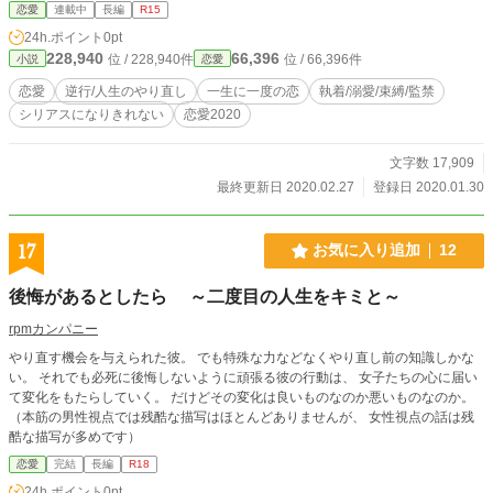
度も殺されてたまる物ですか！ 前の生では叶わなかった愛する人に愛されると
恋愛
連載中
長編
R15
言う事。 私は今度こそ一生に一度の恋をする！
24h.ポイント
0pt
228,940
66,396
位 / 228,940件
位 / 66,396件
小説
恋愛
恋愛
逆行/人生のやり直し
一生に一度の恋
執着/溺愛/束縛/監禁
シリアスになりきれない
恋愛2020
文字数 17,909
最終更新日 2020.02.27
登録日 2020.01.30
17
お気に入り追加
12
後悔があるとしたら ～二度目の人生をキミと～
rpmカンパニー
やり直す機会を与えられた彼。 でも特殊な力などなくやり直し前の知識しかな
い。 それでも必死に後悔しないように頑張る彼の行動は、 女子たちの心に届い
て変化をもたらしていく。 だけどその変化は良いものなのか悪いものなのか。
（本筋の男性視点では残酷な描写はほとんどありませんが、 女性視点の話は残
酷な描写が多めです）
恋愛
完結
長編
R18
24h.ポイント
0pt