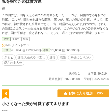
私を捨てたのは貴方達
アンとの仲は？ 二度目の人生で出会う人物達との交流でレ
ティシアが得たものとは……？ ※逆行、回帰、婚約破棄、悪
僕
役令嬢、やり直し、愛人、暴力的な描写、死産、シリアス、
この国には、国を支える四つの公爵家があった。 一つが、自然の恵みを持つ公
の要素があります。 ヒーローについて……読者様からの感
爵家。 二つが、闇と光を纏う公爵家。 三つが、魔力の源の公爵家。 そして、四
想を見ていただくと分かる通り、完璧なヒーローをお求めの
つ目が、神に愛された公爵家である。 昔、精霊に与えられた四つの力。それら
方にはかなりヤキモキさせてしまうと思います。 どこか人
の当主は1世代に一人生まれる異能持ちの子。 この中のどれかの公爵家がなくな
間味があって、空回りしたり、過ちも犯す、そんなヒーロー
れば、国に平穏は二度と訪れない。 そして、私こと四つ目の公爵家、クローズ
を支えていく不憫で健気なヒロインを応援していただけれ
ロール家の、 エンリル・クローズロール。 私には姉アネリーがいる。家族や使
ば、作者としては嬉しい限りです。 必ずヒロインにとって
恋愛
連載中
短編
用人などにも暴言を吐かれ、私は家の中に居場所がなかった。 なぜかという
ハッピーエンドになるよう書き切る予定ですので、宜しけれ
24h.ポイント
21pt
と、私は両親に似てなかったからだ。どちらかが不倫してできた子、の討論に発
ばどうか最後までお付き合いくださいませ。
26,784
11,614
位 / 228,940件
位 / 66,396件
小説
恋愛
展し、姉の一言でその話は終わったそうだ 「なら、この子捨てちゃえばー？」
私は、酷く残酷な扱いを受けながらも、ここにいた。 息をしていた。 でも、あ
ざまぁ
逆行/人生のやり直し
逆行
恋愛
幸せになりたい
る日十八歳になった私は異能が使えることに気づいた。だから、私は殺された。
愛され主人公
あの、腐った親子達に。 暗い、何も見えない、何もわからない、暗いのは嫌。
怖い、助けてよ。 「ごめんなさい、酷なことをさせてしまって……大丈夫、次
は上手くできますよ、好きに生きてくださいね。ずっと、私達はいますから」
感想数 1
文字数 39,619
光が見えた、銀色の髪が見えた。 神に愛された公爵家、あぁ、なるほど。助け
最終更新日 2022.05.08
登録日 2022.02.06
てくれたんだね。 次はうまくやるよ、抜け出してやる。 そして、私は五歳にも
どった。 他の公爵家に引き取られ、当主の証異能が出てきた頃、エンリルは一
度家に帰ることに。 神の血筋を受けた当主のエンリル、堂々とした立ち振る舞
8
お気に入り追加
205
いに家族はとうとうこんな発言をしてしまう。 「出ていけ…！！異能などなく
ても姉がいるんだぞ！」 「わかりました」 「さぁ、どうなりますかね」 残った
小さくなった夫が可愛すぎて困ります
のは、破滅だけでしょうが。
piyo