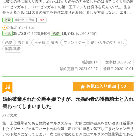
は彼女の持つ膨大な魔力。溢れんばかりのその力を欲したのは凍てつく大地の国
ローゼンガルド。 ローゼンガルドの第一王子アンリは身体を病んでいた。生き
長らえるためには大量の魔力を身体に取り込み続けるしか方法はない。 エルフ
ィリアの噂を聞き付けたローゼンガルドの王は王子との結婚を申し込むがグレン
恋愛
連載中
長編
R15
ドールの王は承知しなかった。それがすべての悲劇の始まりだった………。
24h.ポイント
7pt
38,720
16,742
位 / 228,940件
位 / 66,396件
小説
恋愛
恋愛
異世界
王子様
魔法
ファンタジー
逆行/人生のやり直し
溺愛/執着
感想数 14
文字数 106,462
最終更新日 2021.03.27
登録日 2020.10.01
14
お気に入り追加
50
婚約破棄された公爵令嬢ですが、元婚約者の護衛騎士と入れ
替わってしまいました
パピの木
第一王位継承者である婚約者マルクスから一方的に婚約破棄を言い渡され断罪さ
れたイジー・ヴォルフハート公爵令嬢。断罪中に運悪く落下してきたシャンデリ
アの下敷きになってしまい、次に目が覚めたときにはマルクスの護衛騎士である