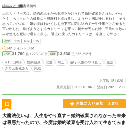
編端みどり
書籍情報
王女カトリーヌは、婚約の王子から冤罪をかけられて婚約破棄をされた。やっ
た！ あちらからの破棄なら慰謝料も取れるし、ようやく国に帰れるわ！ そう
思っていたのに、婚約者はわたくしを地下牢に閉じ込めて一生仕事だけさせると
言い出した。逃げようとするカトリーヌを守って騎士が死んだ時、王族の血族の
みが使える魔法で過去に戻る。 過去に戻ったカトリーヌは、今度こそ幸せにな
れるのか？！
恋愛
完結
長編
R15
24h.ポイント
14pt
31,790
13,530
位 / 228,940件
位 / 66,396件
小説
恋愛
R15は保険
婚約破棄
恋愛
騎士
逆行/人生のやり直し
魔法
ざまぁ要素あり
完結
文字数 151,020
最終更新日 2022.01.06
登録日 2021.12.11
11
お気に入り追加
3,078
大魔法使いは、人生をやり直す～婚約破棄されなかった未来
は最悪だったので、今度は婚約破棄を受け入れて生きてみま