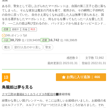
ある日、聖女として召し上げられたマーガレットは、自国の第二王子と恋に落ち
てしまった。 そんな彼女は魔女の汚名を着て、処刑され、その瞬間に子供時代
の自分に戻っていた。 自分さえ居なくなれば恋した人は無事で居られると、国
を出る選択をしたマーガレットと、何もかもを擲ってもたった一人を愛した王
子。 ──二人の道は再び交わるのか。 バッドエンドから始まるハッピーエンドを
手繰り寄せる物語。 ※緩い感じで読んでください。 ※週に一〜二回の更新を予
恋愛
連載中
長編
R15
定しています。 ※なろうで出したものの連載版になります。
24h.ポイント
7pt
38,720
16,742
位 / 228,940件
位 / 66,396件
小説
恋愛
魔法
逆行/人生のやり直し
聖女
感想数 0
文字数 72,992
最終更新日 2023.01.31
登録日 2022.01.31
13
お気に入り追加
466
鳥籠姫は夢を見る
クマ三郎＠書籍&コミカライズ３作配信中
書籍情報
緑豊かな美しい国グレンドール。そこには美しいお姫様がいました。お姫様の名
はエルフィリア。 エルフィリアは一つだけ人と違うところがありました。それ