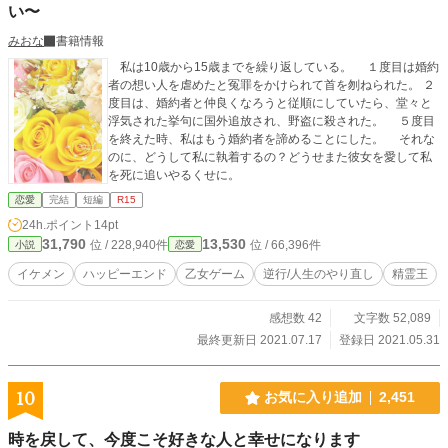
い〜
みおな
書籍情報
私は10歳から15歳までを繰り返している。 １度目は婚約
者の想い人を虐めたと冤罪をかけられて首を刎ねられた。 ２
度目は、婚約者と仲良くなろうと従順にしていたら、堂々と
浮気された挙句に国外追放され、野盗に殺された。 ５度目
を終えた時、私はもう婚約者を諦めることにした。 それな
のに、どうして私に執着するの？どうせまた彼女を愛して私
を死に追いやるくせに。
恋愛
完結
短編
R15
24h.ポイント
14pt
31,790
13,530
位 / 228,940件
位 / 66,396件
小説
恋愛
イケメン
ハッピーエンド
乙女ゲーム
逆行/人生のやり直し
精霊王
感想数 42
文字数 52,089
最終更新日 2021.07.17
登録日 2021.05.31
10
お気に入り追加
2,451
時を戻して、今度こそ好きな人と幸せになります