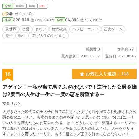
恋愛
連載中
短編
R15
24h.ポイント
0pt
228,940
66,396
位 / 228,940件
位 / 66,396件
小説
恋愛
異世界
恋愛
切ない
婚約破棄
ハッピーエンド
乙女ゲーム
魔法
転生
逆行/人生のやり直し
感想数 0
文字数 79
最終更新日 2021.02.07
登録日 2021.02.07
16
お気に入り追加
118
アゲイン！ー私が当て馬？ふざけないで！逆行した公爵令嬢
は2度目の人生は一生に一度の恋を所望するー
支倉りおと
大好きだった婚約者の王太子に当て馬にされたあげく罪を捏造され処刑された公
爵令嬢のユーリア。 失意のままこの生を閉じたと思ったのに気がつけばユーリ
アの人生を変えたあのお茶会の会場。 は？ どうしてなぜ？ 混乱するユーリアの
前に現れたのは忌々しい幼少期のクソ生意気なのちの王太子様。 人生をやり直
すチャンスを貰ったユーリア。もう二度とクズ王子を好きになどならない！ 二