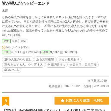
皆が望んだハッピーエンド
木蓮
とある過去の因縁をきっかけに殺されたオネットは記憶を持ったまま10歳の頃
に戻っていた。 同じく記憶を持って死に戻った2人と再会し、再び自分の幸せを
叶えるために彼らと取引する。 不運にも死に別れた恋人たちと幸せな日々を奪
われた家族たち。記憶を持って人生をやり直した4人がそれぞれの幸せを求めて
辿りつくお話。
恋愛
完結
短編
24h.ポイント
35pt
20,917
9,137
位 / 228,940件
位 / 66,396件
小説
恋愛
逆行/人生のやり直し
ある意味復讐
ざまぁ要素あり
過去を捨てる人、やり直す人
全員記憶持ち
自業自得、因果応報
幸福な結末
文字数 21,049
最終更新日 2025.10.02
登録日 2025.09.23
5
お気に入り追加
4,681
【完結】その溺愛は聞いてない！ ～やり直しの二度目の人