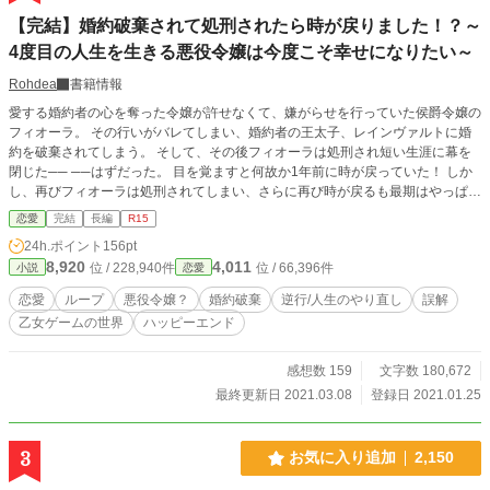
【完結】婚約破棄されて処刑されたら時が戻りました！？～
4度目の人生を生きる悪役令嬢は今度こそ幸せになりたい～
Rohdea
書籍情報
愛する婚約者の心を奪った令嬢が許せなくて、嫌がらせを行っていた侯爵令嬢の
フィオーラ。 その行いがバレてしまい、婚約者の王太子、レインヴァルトに婚
約を破棄されてしまう。 そして、その後フィオーラは処刑され短い生涯に幕を
閉じた── ──はずだった。 目を覚ますと何故か1年前に時が戻っていた！ しか
し、再びフィオーラは処刑されてしまい、さらに再び時が戻るも最期はやっぱり
死を迎えてしまう。 そんな悪夢のような1年間のループを繰り返していたフィオ
恋愛
完結
長編
R15
ーラの4度目の人生の始まりはそれまでと違っていた。 もしかしたら、今度こそ
24h.ポイント
156pt
幸せになれる人生が送れるのでは？ その手始めとして、まず殿下に婚約解消を
8,920
4,011
位 / 228,940件
位 / 66,396件
小説
恋愛
持ちかける事にしたのだがーー…… 4度目の人生を生きるフィオーラは、今度こ
そ幸せを掴めるのか。 そして時戻りに隠された秘密とは……
恋愛
ループ
悪役令嬢？
婚約破棄
逆行/人生のやり直し
誤解
乙女ゲームの世界
ハッピーエンド
感想数 159
文字数 180,672
最終更新日 2021.03.08
登録日 2021.01.25
3
お気に入り追加
2,150