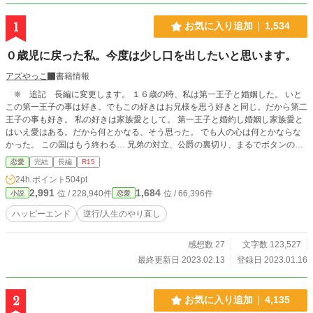
1
お気に入り追加
1,534
０歳児に戻った私。今度は少し口を出したいと思います。
アズやっこ
書籍情報
❈ 追記 長編に変更します。 １６歳の時、私は第一王子と婚姻した。 いと
この第一王子の事は好き。でもこの好きはお兄様を思う好きと同じ。だから第二
王子の事も好き。 私の好きは家族愛として。 第一王子と婚約し婚姻し家族愛と
はいえ愛はある。だから何とかなる、そう思った。 でも人の心は何とかならな
かった。 この国はもう終わる… 兄弟の対立、公爵の裏切り、まるでボタンの掛
け違い。 だから歪み取り返しのつかない事になった。 そして私は暗殺され… 次
恋愛
完結
長編
R15
に目が覚めた時０歳児に戻っていた。 ❈ 作者独自の世界観です。 ❈ 作
24h.ポイント
504pt
者独自の設定です。こういう設定だとご了承頂けると幸いです。
2,991
1,684
位 / 228,940件
位 / 66,396件
小説
恋愛
ハッピーエンド
逆行/人生のやり直し
感想数 27
文字数 123,527
最終更新日 2023.02.13
登録日 2023.01.16
2
お気に入り追加
4,135