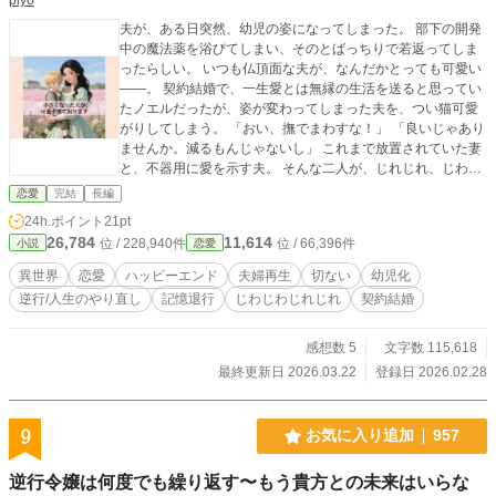
夫が、ある日突然、幼児の姿になってしまった。 部下の開発
中の魔法薬を浴びてしまい、そのとばっちりで若返ってしま
ったらしい。 いつも仏頂面な夫が、なんだかとっても可愛い
――。 契約結婚で、一生愛とは無縁の生活を送ると思ってい
たノエルだったが、姿が変わってしまった夫を、つい猫可愛
がりしてしまう。 「おい、撫でまわすな！」 「良いじゃあり
ませんか。減るもんじゃないし」 これまで放置されていた妻
と、不器用に愛を示す夫。 そんな二人が、じれじれ、じわじ
わとお互いの距離を詰めていく、甘くて切ない夫婦再生の物
恋愛
完結
長編
語 ※本編完結済（全26話+後日談1話）、小話追加中 ※一章
24h.ポイント
21pt
ほのぼの、二章シリアスの二部構成です。 ※他サイトにも投
26,784
11,614
位 / 228,940件
位 / 66,396件
小説
恋愛
稿
異世界
恋愛
ハッピーエンド
夫婦再生
切ない
幼児化
逆行/人生のやり直し
記憶退行
じわじわじれじれ
契約結婚
感想数 5
文字数 115,618
最終更新日 2026.03.22
登録日 2026.02.28
9
お気に入り追加
957
逆行令嬢は何度でも繰り返す〜もう貴方との未来はいらな