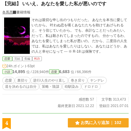
【完結】 いいえ、あなたを愛した私が悪いのです
冬馬亮
書籍情報
それは親切な申し出のつもりだった。 あなたを本当に愛して
いたから。 叶わぬ恋を嘆くあなたたちを助けてあげられる
と、そう信じていたから。 でも、余計なことだったみたい。
だって、私は殺されてしまったのですもの。 分かってるわ、
あなたを愛してしまった私が悪いの。 だから、二度目の人生
では、私はあなたを愛したりはしない。 あなたはどうか、あ
の人と幸せになって --- ※ R-18 は保険です。
恋愛
完結
長編
R15
24h.ポイント
63pt
14,895
6,683
位 / 228,940件
位 / 66,396件
小説
恋愛
恋愛
裏切り
逆行/人生のやり直し
巻き戻り
ヤンデレ
道を決めるのは自分
策略・陰謀
幼馴染み
ドロドロ
感想数 57
文字数 313,473
最終更新日 2021.12.22
登録日 2021.07.01
4
お気に入り追加
102