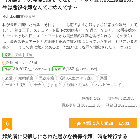
生は悪役令嬢なんてごめんです～
Rohdea
書籍情報
私が最期に聞いた言葉、それは……「お前のような奴はまさに悪役令嬢だ！」で
した。 第１王子、スチュアート殿下の婚約者として過ごしていた、 公爵令嬢の
リーツェはある日、スチュアートから突然婚約破棄を告げられる。 その傍らに
は、最近スチュアートとの距離を縮めて彼と噂になっていた平民、ミリアンヌの
姿が…… そして身に覚えのあるような無いような罪で投獄されたリーツェに待
っていたのは、まさかの処刑処分で── そうして死んだはずのリーツェが目を覚
恋愛
完結
長編
ますと１年前に時が戻っていた！ 理由は分からないけれど、やり直せるという
24h.ポイント
35pt
のなら…… 同じ道を歩まず“悪役令嬢”と呼ばれる存在にならなければいい！ そ
20,917
9,137
位 / 228,940件
位 / 66,396件
小説
恋愛
う決意し、過去の記憶を頼りに以前とは違う行動を取ろうとするリーツェ。 だ
けど、何故か過去と違う行動をする人が他にもいて─── あれ？ 知らないわよ、
恋愛
婚約破棄
悪役令嬢
逆行/人生のやり直し
溺愛
こんなの……聞いてない！
一途・片想い
王子
ざまぁ？
誤解・勘違い
ハッピーエンド
感想数 182
文字数 125,933
最終更新日 2021.12.16
登録日 2021.11.15
6
お気に入り追加
1,931
婚約者に見殺しにされた愚かな傀儡令嬢、時を逆行する