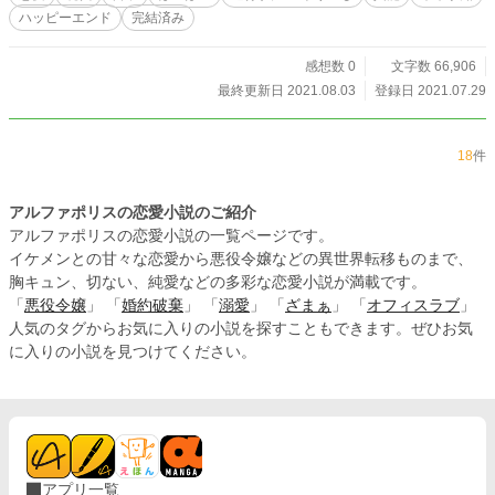
ハッピーエンド
完結済み
感想数 0
文字数 66,906
最終更新日 2021.08.03
登録日 2021.07.29
18
件
アルファポリスの恋愛小説のご紹介
アルファポリスの恋愛小説の一覧ページです。
イケメンとの甘々な恋愛から悪役令嬢などの異世界転移ものまで、
胸キュン、切ない、純愛などの多彩な恋愛小説が満載です。
「
悪役令嬢
」 「
婚約破棄
」 「
溺愛
」 「
ざまぁ
」 「
オフィスラブ
」
人気のタグからお気に入りの小説を探すこともできます。ぜひお気
に入りの小説を見つけてください。
アプリ一覧