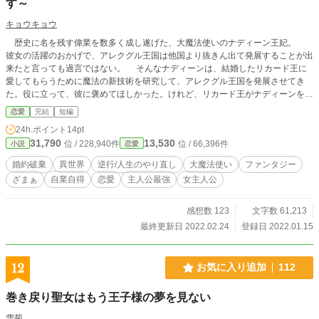
す～
キョウキョウ
歴史に名を残す偉業を数多く成し遂げた、大魔法使いのナディーン王妃。
彼女の活躍のおかげで、アレクグル王国は他国より抜きん出て発展することが出
来たと言っても過言ではない。 そんなナディーンは、結婚したリカード王に
愛してもらうために魔法の新技術を研究して、アレクグル王国を発展させてき
た。役に立って、彼に褒めてほしかった。けれど、リカード王がナディーンを愛
することは無かった。 王子だったリカードに言い寄ってくる女達を退け、王
恋愛
完結
短編
になったリカードの愛人になろうと近寄ってくる女達を追い払って、彼に愛して
24h.ポイント
14pt
もらおうと必死に頑張ってきた。しかし、ナディーンの努力が実ることはなかっ
31,790
13,530
位 / 228,940件
位 / 66,396件
小説
恋愛
たのだ。 彼は、私を愛してくれない。ナディーンは、その事実に気づくまで
に随分と時間を無駄にしてしまった。 年老いて死期を悟ったナディーンは、
婚約破棄
異世界
逆行/人生のやり直し
大魔法使い
ファンタジー
準備に取り掛かった。時間戻しの究極魔法で、一か八か人生をやり直すために。
ざまぁ
自業自得
恋愛
主人公最強
女主人公
今度はリカードという男に人生を無駄に捧げない、自由な生き方で生涯を楽し
むために。 逆行して、彼と結婚する前の時代に戻ってきたナディーン。前と
違ってリカードの恋路を何も邪魔しなかった彼女は、とあるパーティーで婚約破
感想数 123
文字数 61,213
棄を告げられる。 それから紆余曲折あって、他国へ嫁ぐことになったナディ
最終更新日 2022.02.24
登録日 2022.01.15
ーン。 自分が積極的に関わらなくなったことによって変わっていく彼と、ア
レクグル王国の変化を遠くで眺めて楽しみながら、魔法の研究に夢中になる。良
い人と出会って、愛してもらいながら幸せな人生をやり直す。そんな物語です。
12
お気に入り追加
112
※カクヨムにも掲載中の作品です。
巻き戻り聖女はもう王子様の夢を見ない
雪菊