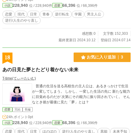
228,940
66,396
位 / 228,940件
位 / 66,396件
小説
恋愛
恋愛
現代
日常
青春
逆行転生
学園
男主人公
逆行/人生のやり直し
感想数 0
文字数 152,303
最終更新日 2024.10.12
登録日 2024.07.14
18
お気に入り追加
3
あの日見た夢とたどり着かない未来
T-time(てぃーたいむ)
普通の生活を送る高校生の主人公は、あるきっかけで生活
が一変してしまう。 しかし、一変した生活の先に 新たな能力
に目覚めるのだが 次第にその能力に振り回されていく。 そん
なとき彼が最後に見た「夢」とは？
恋愛
完結
長編
24h.ポイント
0pt
228,940
66,396
位 / 228,940件
位 / 66,396件
小説
恋愛
恋愛
現代
日常
ほのぼの
逆行/人生のやり直し
異能
未来予知