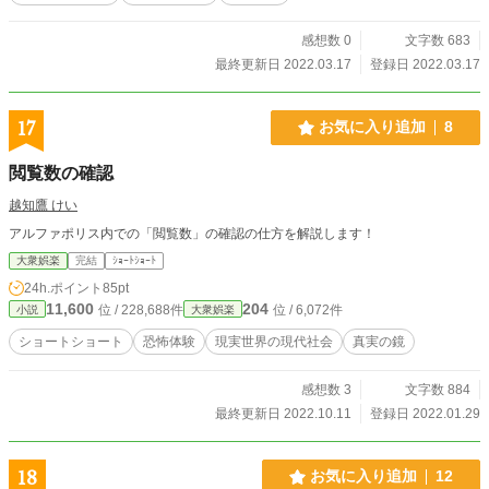
感想数 0
文字数 683
最終更新日 2022.03.17
登録日 2022.03.17
17
お気に入り追加
8
閲覧数の確認
越知鷹 けい
アルファポリス内での「閲覧数」の確認の仕方を解説します！
大衆娯楽
完結
ｼｮｰﾄｼｮｰﾄ
24h.ポイント
85pt
11,600
204
位 / 228,688件
位 / 6,072件
小説
大衆娯楽
ショートショート
恐怖体験
現実世界の現代社会
真実の鏡
感想数 3
文字数 884
最終更新日 2022.10.11
登録日 2022.01.29
18
お気に入り追加
12