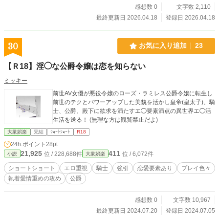
感想数 0
文字数 2,110
最終更新日 2026.04.18
登録日 2026.04.18
30
お気に入り追加
23
【Ｒ18】淫◯な公爵令嬢は恋を知らない
ミッキー
前世AV女優が悪役令嬢のローズ・ラミレス公爵令嬢に転生し
前世のテクとパワーアップした美貌を活かし皇帝(皇太子)、騎
士、公爵、殿下に欲求を満たすエ◯要素満点の異世界エ◯活
生活を送る！ (無理な方は観覧禁止だよ)
大衆娯楽
完結
ｼｮｰﾄｼｮｰﾄ
R18
24h.ポイント
28pt
21,925
411
位 / 228,688件
位 / 6,072件
小説
大衆娯楽
ショートショート
エロ重視
騎士
強引
恋愛要素あり
プレイ色々
執着愛情重めの攻め
公爵
感想数 0
文字数 10,967
最終更新日 2024.07.20
登録日 2024.07.05