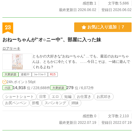
感想数 1
文字数 5,686
最終更新日 2026.06.02
登録日 2026.06.02
23
お気に入り追加
7
おねーちゃんが“オ○ニー中”、部屋に入った妹
ロアケーキ
ともかの大好きな“おねーちゃん” …でも、最近のおねーちゃ
んは、ともかに冷たくする。 ……今日こそは、一緒に遊んで
くれるよね？
大衆娯楽
連載中
ｼｮｰﾄｼｮｰﾄ
R15
24h.ポイント
56pt
14,918
279
位 / 228,688件
位 / 6,072件
小説
大衆娯楽
ショートショート
日常
エロ
短編
お仕置き
お尻叩き
お尻ペンペン
折檻
スパンキング
姉妹
感想数 0
文字数 2,110
最終更新日 2022.07.19
登録日 2022.07.19