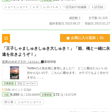
ショートショート
レズ
レズバトル
一話完結の短編集
１話完結
感想数 2
文字数 41,325
最終更新日 2023.08.27
登録日 2023.01.27
11
お気に入り追加
21
「王子しゃましゅきしゅき大しゅき！」「姫、俺と一緒に永
遠を生きようぞ！」
世界のボボブラ汁（エロル）
書籍情報
Twitterの人魚企画に参加しました♡ どこに載せたらいいか
分からないので、こちらに載せます。 カテゴリもよく分かり
ません……。
大衆娯楽
完結
ｼｮｰﾄｼｮｰﾄ
24h.ポイント
113pt
9,880
172
位 / 228,688件
位 / 6,072件
小説
大衆娯楽
切り身
ショートショート