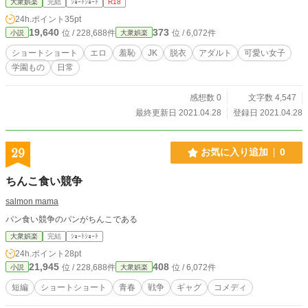
大衆娯楽
完結
ｼｮｰﾄｼｮｰﾄ
R18
24h.ポイント
35pt
19,640
373
位 / 228,688件
位 / 6,072件
小説
大衆娯楽
ショートショート
エロ
羞恥
JK
脱衣
アダルト
可愛い女子
学園もの
日常
感想数 0
文字数 4,547
最終更新日 2021.04.28
登録日 2021.04.28
29
お気に入り追加
0
ちんこ食い競争
salmon mama
パン食い競争のパンがちんこである
大衆娯楽
完結
ｼｮｰﾄｼｮｰﾄ
24h.ポイント
28pt
21,945
408
位 / 228,688件
位 / 6,072件
小説
大衆娯楽
短編
ショートショート
青春
戦争
ギャグ
コメディ