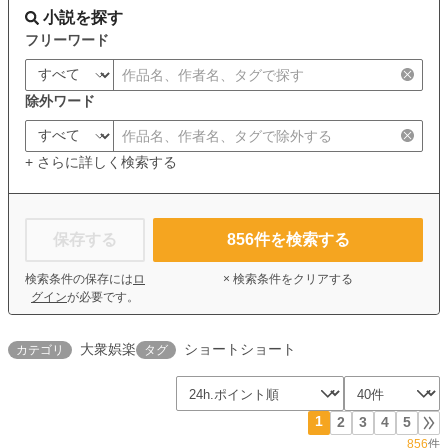
小説を探す
フリーワード
除外ワード
+ さらに詳しく検索する
保存する
856
件を検索する
検索条件の保存には
ロ
× 検索条件をクリアする
グイン
が必要です。
大衆娯楽
ショートショート
カテゴリ
タグ
1
2
3
4
5
856
件