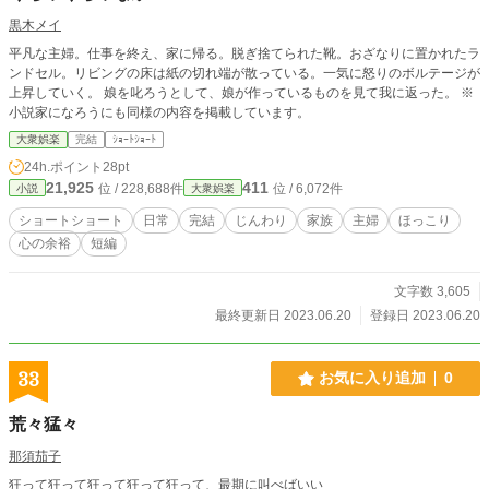
黒木メイ
平凡な主婦。仕事を終え、家に帰る。脱ぎ捨てられた靴。おざなりに置かれたラ
ンドセル。リビングの床は紙の切れ端が散っている。一気に怒りのボルテージが
上昇していく。 娘を叱ろうとして、娘が作っているものを見て我に返った。 ※
小説家になろうにも同様の内容を掲載しています。
大衆娯楽
完結
ｼｮｰﾄｼｮｰﾄ
24h.ポイント
28pt
21,925
411
位 / 228,688件
位 / 6,072件
小説
大衆娯楽
ショートショート
日常
完結
じんわり
家族
主婦
ほっこり
心の余裕
短編
文字数 3,605
最終更新日 2023.06.20
登録日 2023.06.20
33
お気に入り追加
0
荒々猛々
那須茄子
狂って狂って狂って狂って狂って、最期に叫べばいい