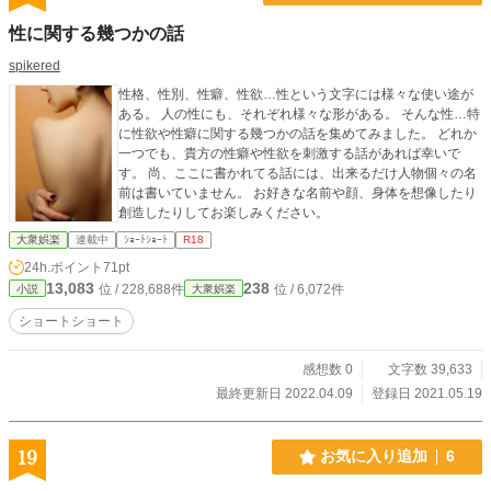
性に関する幾つかの話
spikered
性格、性別、性癖、性欲…性という文字には様々な使い途が
ある。 人の性にも、それぞれ様々な形がある。 そんな性…特
に性欲や性癖に関する幾つかの話を集めてみました。 どれか
一つでも、貴方の性癖や性欲を刺激する話があれば幸いで
す。 尚、ここに書かれてる話には、出来るだけ人物個々の名
前は書いていません。 お好きな名前や顔、身体を想像したり
創造したりしてお楽しみください。
大衆娯楽
連載中
ｼｮｰﾄｼｮｰﾄ
R18
24h.ポイント
71pt
13,083
238
位 / 228,688件
位 / 6,072件
小説
大衆娯楽
ショートショート
感想数 0
文字数 39,633
最終更新日 2022.04.09
登録日 2021.05.19
19
お気に入り追加
6