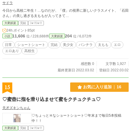
サドラ
今日から高校二年生！…なのだが、「僕」の視界に新しいクラスメイト、「石田
さん」の美し過ぎる太ももが入ってきて…
大衆娯楽
完結
ｼｮｰﾄｼｮｰﾄ
24h.ポイント
85pt
11,606
204
位 / 228,688件
位 / 6,072件
小説
大衆娯楽
日常
ショートショート
完結
美少女
パンチラ
太もも
エロ
エロあり
高校生
感想数 0
文字数 1,927
最終更新日 2022.03.02
登録日 2022.03.02
15
お気に入り追加
16
♡蜜壺に指を滑り込ませて蜜をクチュクチュ♡
天才ズキンちゃん
♡ちょっとＨなショートショート♡年末まで毎日5本投稿
中！！
大衆娯楽
完結
ｼｮｰﾄｼｮｰﾄ