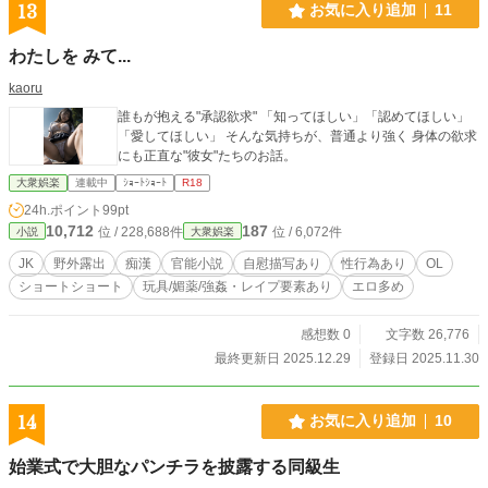
13
お気に入り追加
11
わたしを みて...
kaoru
誰もが抱える"承認欲求" 「知ってほしい」「認めてほしい」
「愛してほしい」 そんな気持ちが、普通より強く 身体の欲求
にも正直な"彼女"たちのお話。
大衆娯楽
連載中
ｼｮｰﾄｼｮｰﾄ
R18
24h.ポイント
99pt
10,712
187
位 / 228,688件
位 / 6,072件
小説
大衆娯楽
JK
野外露出
痴漢
官能小説
自慰描写あり
性行為あり
OL
ショートショート
玩具/媚薬/強姦・レイプ要素あり
エロ多め
感想数 0
文字数 26,776
最終更新日 2025.12.29
登録日 2025.11.30
14
お気に入り追加
10
始業式で大胆なパンチラを披露する同級生