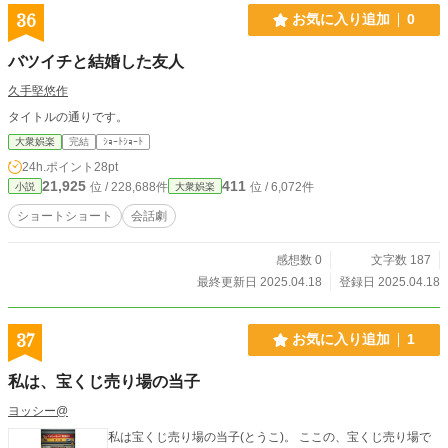
36
お気に入り追加
0
バツイチと結婚した友人
久手堅悠作
タイトルの通りです。
大衆娯楽
完結
ｼｮｰﾄｼｮｰﾄ
24h.ポイント
28pt
21,925
411
位 / 228,688件
位 / 6,072件
小説
大衆娯楽
ショートショート
会話劇
感想数 0
文字数 187
最終更新日 2025.04.18
登録日 2025.04.18
37
お気に入り追加
1
私は、宝くじ売り場の当子
ヨッシー@
私は宝くじ売り場の当子(とうこ)。 ここの、宝くじ売り場で