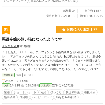
ショートショート
聖女又はスカトロ奴隷に成りました
感想数 34
文字数 1,857
最終更新日 2021.09.10
登録日 2021.09.10
22
お気に入り追加
77
悪役令嬢の飼い猫になったようです
イセヤ レキ
書籍情報
「うわあん、ベル！ 私、アルフォンソから婚約破棄を言い渡されてしまった
わ！ アルフォンソの奥さんになることだけが、私の夢だったのに！」 悪役令
嬢のベロニカは、私をぎゅうぎゅうと抱き締めながら、えぐえぐと嗚咽を漏ら
す。 いつもならその手からするりと抜け出すのだけど……今日くらいは、仕方
がない。 とってもうざったいけれど、我慢してあげる。 だって私は、ベロニカ
の飼い猫なのだから。
大衆娯楽
完結
ｼｮｰﾄｼｮｰﾄ
24h.ポイント
56pt
14,918
279
位 / 228,688件
位 / 6,072件
小説
大衆娯楽
短編
ショートショート
完結
ほっこり
異世界転生
悪役令嬢
婚約破棄
猫目線
ハッピーエンド
幼なじみ/幼馴染