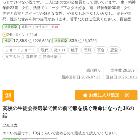
っとすけべな小説です。 二人はあの世の公務員として働いています。 東・精神
年齢23歳・女性、活発でユニークで下ネタ大好き、南・精神年齢30歳・女性、
美容と官能とスイーツが好きな女性。 やまなしおちなしいみなし。 ※死や自
死、性的な含みを持つ描写があります。苦手な方はご注意ください。 百合産卵
触手(R18)にするには刺激がぬるいので分けました。
大衆娯楽
連載中
ｼｮｰﾄｼｮｰﾄ
R15
24h.ポイント
42pt
17,358
339
位 / 228,688件
位 / 6,072件
小説
大衆娯楽
ショートショート
現代
微エロ
触手
喪服
百合
恋愛
女主人公
異世界
特殊性癖
感想数 0
文字数 28,289
最終更新日 2026.07.25
登録日 2025.10.02
28
お気に入り追加
26
高校の生徒会長選挙で皆の前で服を脱ぐ運命になったJKの
話
ツキユカ
エロいお話です。10分くらいで読めるので最後まで読んでください。