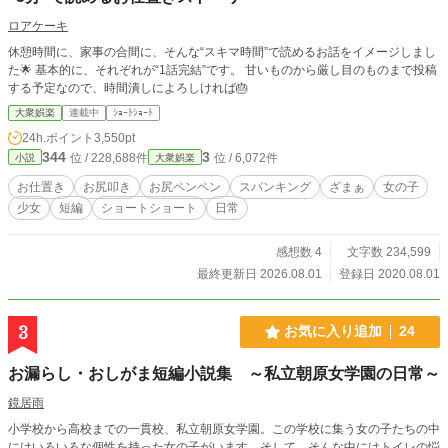
ロアケーキ
休憩時間に、家事の合間に、そんな“スキマ時間”で読めるお話をイメージしまし
た🌟 基本的に、それぞれが“1話完結”です。 甘いものから厳し目のものまで投稿
する予定なので、時間潰しによろしければ🎂
大衆娯楽
連載中
ｼｮｰﾄｼｮｰﾄ
24h.ポイント
3,550pt
344
3
位 / 228,688件
位 / 6,072件
小説
大衆娯楽
お仕置き
お尻叩き
お尻ペンペン
スパンキング
ざまぁ
女の子
少女
短編
ショートショート
日常
感想数 4
文字数 234,599
最終更新日 2026.08.01
登録日 2020.08.01
3
お気に入り追加
24
お漏らし・おしがま短編小説集 ～私立朝原女学園の日常～
鏡居雨
小学校から高校までの一貫校、私立朝原女学園。この学校に集う女の子たちの中
にはいろいろな個性を持った女の子がいます。そして、そんな中にはトイレの悩