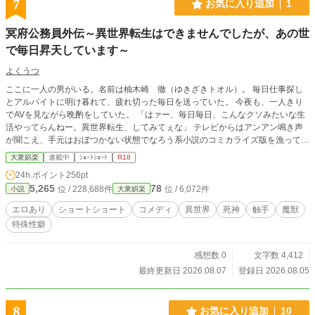
7
お気に入り追加
1
冥府公務員外伝～異世界転生はできませんでしたが、あの世
で毎日昇天しています～
よくうつ
ここに一人の男がいる。名前は柚木崎 徹（ゆきざきトオル）。 毎日仕事探し
とアルバイトに明け暮れて、疲れ切った毎日を送っていた。 今夜も、一人きり
でAVを見ながら晩酌をしていた。 「はァー、毎日毎日、こんなクソみたいな生
活やってらんねー。異世界転生、してみてぇな」 テレビからはアンアン鳴き声
が聞こえ、手元はおぼつかない状態でなろう系小説のコミカライズ版を漁ってい
た。 「お言葉ですがね、アンタ、」 窓から一人の人間が入ってきて、言う。そ
大衆娯楽
連載中
ｼｮｰﾄｼｮｰﾄ
R18
いつは真っ白な肌に黒のボブカット、黒いスーツで歩くピクトグラムのような様
24h.ポイント
256pt
子だった。 「もう死んでますよ」 「え？」 そいつは徹の足元を指さした。 そこ
5,265
78
位 / 228,688件
位 / 6,072件
小説
大衆娯楽
には、徹が転がっていた。 「え、え、えええええええ？！」 「だから、死んだ
んだって。僕は東ショウコ（ひがしショウコ）、死神、もとい、あの世の公務員
エロあり
ショートショート
コメディ
異世界
死神
触手
魔獣
をやってます」 東と名乗る歩くピクトグラムは、徹の首元を触り、「ほら、触
特殊性癖
ってごらん。もう脈がないから」などと言う。 一人の死から始まるあの世での
衝撃の生活とは―？！
感想数 0
文字数 4,412
最終更新日 2026.08.07
登録日 2026.08.05
8
お気に入り追加
10