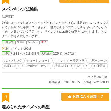
スパンキング短編集
紅臀堂律
神話によって女性がスパンキングされるのが当たり前の世界でのスパンキングさ
れる女性達の話を書いていきます。 懲罰なのもラブ寄りなのもギャグ寄りなの
も色々と書いていく予定です。 サイレントに加筆や修正をしたりします。 ※カ
クヨムにも連載しています。
大衆娯楽
連載中
ｼｮｰﾄｼｮｰﾄ
R18
24h.ポイント
191pt
7,211
120
位 / 228,688件
位 / 6,072件
小説
大衆娯楽
スパンキング
ショートショート
ファンタジー要素あり
お尻ペンペン
お尻叩き
R18は保険の…はず…
過激表現あり
X/F
X/f
お仕置き
文字数 36,419
最終更新日 2026.03.15
登録日 2025.08.13
9
お気に入り追加
7
秘められたサイズへの渇望