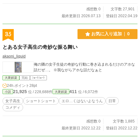
感想数 0
文字数 27,901
最終更新日 2026.07.13
登録日 2022.04.19
35
お気に入り追加
0
とある女子高生の奇妙な振る舞い
akaoni_liquid
俺の隣の女子生徒の奇妙な行動に巻き込まれるだけのアホな
話だぜ…。 ※我ながらアホな話だなぁと
大衆娯楽
完結
ｼｮｰﾄｼｮｰﾄ
24h.ポイント
28pt
21,925
411
位 / 228,688件
位 / 6,072件
小説
大衆娯楽
女子高生
ショートショート
エロ…くはないよなうん
日常
コメディ
感想数 0
文字数 1,885
最終更新日 2022.12.22
登録日 2022.12.22