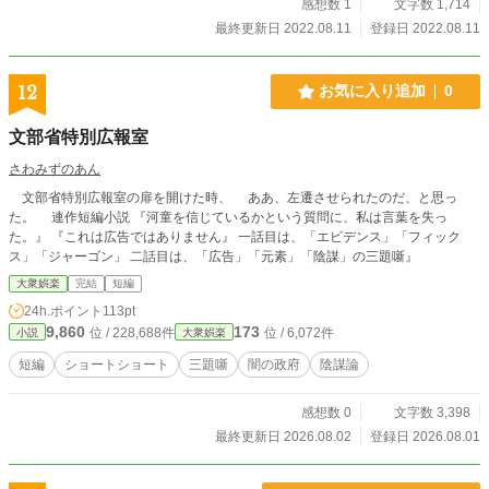
感想数 1
文字数 1,714
最終更新日 2022.08.11
登録日 2022.08.11
12
お気に入り追加
0
文部省特別広報室
さわみずのあん
文部省特別広報室の扉を開けた時、 ああ、左遷させられたのだ、と思っ
た。 連作短編小説 『河童を信じているかという質問に、私は言葉を失っ
た。』 『これは広告ではありません』 一話目は、「エビデンス」「フィック
ス」「ジャーゴン」 二話目は、「広告」「元素」「陰謀」の三題噺』
大衆娯楽
完結
短編
24h.ポイント
113pt
9,860
173
位 / 228,688件
位 / 6,072件
小説
大衆娯楽
短編
ショートショート
三題噺
闇の政府
陰謀論
感想数 0
文字数 3,398
最終更新日 2026.08.02
登録日 2026.08.01