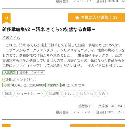
最終更新日 2026.08.07
登録日 2026.01.02
6
お気に入り追加
19
雑多掌編集v2 ～沼米 さくらの徒然なる倉庫～
沼米 さくら
これは、沼米 さくらが過去に執筆して公開した短編・掌編の寄せ集めです。
ラブコメからダークファンタジー、シリアスからコメディ、性癖の塊のような
ものまで、多種多様な作品たちを集めました。 世界観やキャラクター、話の
雰囲気すら大半が共通していませんので、お好きなもの、気になった作品からお
気軽にクリック（タップ）してお読みくださいませ。 他サイトにも同じよう
な短編集があります。また、各作品はpixivや小説家になろうなどで単独公開し
大衆娯楽
連載中
ｼｮｰﾄｼｮｰﾄ
てます。 掲載順は公開時期順としました。2019年公開の旧作品から最新作ま
24h.ポイント
284pt
で基本全部網羅しました。
4,841
68
位 / 228,688件
位 / 6,072件
小説
大衆娯楽
短編
ショートショート
短編集
おむつ
おもらし
百合
感想数 0
文字数 240,164
最終更新日 2026.07.26
登録日 2021.12.11