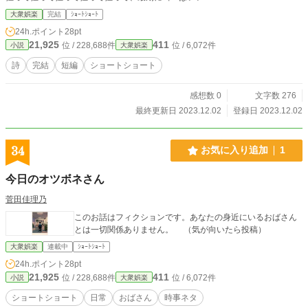
大衆娯楽
完結
ｼｮｰﾄｼｮｰﾄ
24h.ポイント
28pt
21,925
411
位 / 228,688件
位 / 6,072件
小説
大衆娯楽
詩
完結
短編
ショートショート
感想数 0
文字数 276
最終更新日 2023.12.02
登録日 2023.12.02
34
お気に入り追加
1
今日のオツボネさん
菅田佳理乃
このお話はフィクションです。あなたの身近にいるおばさん
とは一切関係ありません。 （気が向いたら投稿）
大衆娯楽
連載中
ｼｮｰﾄｼｮｰﾄ
24h.ポイント
28pt
21,925
411
位 / 228,688件
位 / 6,072件
小説
大衆娯楽
ショートショート
日常
おばさん
時事ネタ