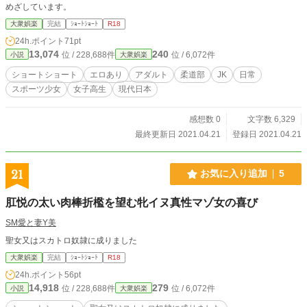
めざしています。
大衆娯楽
完結
ｼｮｰﾄｼｮｰﾄ
R18
24h.ポイント
71pt
13,074
240
位 / 228,688件
位 / 6,072件
小説
大衆娯楽
ショートショート
エロあり
アダルト
柔道部
JK
日常
スポーツ少女
女子高生
現代日本
感想数 0
文字数 6,329
最終更新日 2021.04.21
登録日 2021.04.21
21
お気に入り追加
5
肛悦の太い肉棒折檻を望む牝イヌ真性マゾ女の喜び
SM愛と妻Y美
聖女又はスカトロ奴隷に成りました
大衆娯楽
完結
ｼｮｰﾄｼｮｰﾄ
R18
24h.ポイント
56pt
14,918
279
位 / 228,688件
位 / 6,072件
小説
大衆娯楽