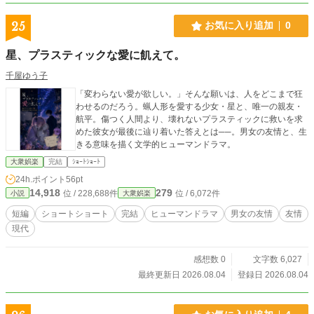
25
お気に入り追加
0
星、プラスティックな愛に飢えて。
千屋ゆう子
「変わらない愛が欲しい。」そんな願いは、人をどこまで狂
わせるのだろう。蝋人形を愛する少女・星と、唯一の親友・
航平。傷つく人間より、壊れないプラスティックに救いを求
めた彼女が最後に辿り着いた答えとは──。男女の友情と、生
きる意味を描く文学的ヒューマンドラマ。
大衆娯楽
完結
ｼｮｰﾄｼｮｰﾄ
24h.ポイント
56pt
14,918
279
位 / 228,688件
位 / 6,072件
小説
大衆娯楽
短編
ショートショート
完結
ヒューマンドラマ
男女の友情
友情
現代
感想数 0
文字数 6,027
最終更新日 2026.08.04
登録日 2026.08.04