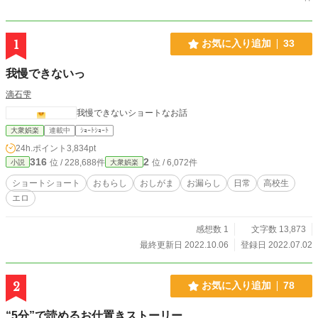
1
お気に入り追加
33
我慢できないっ
滴石雫
我慢できないショートなお話
大衆娯楽
連載中
ｼｮｰﾄｼｮｰﾄ
24h.ポイント
3,834pt
316
2
位 / 228,688件
位 / 6,072件
小説
大衆娯楽
ショートショート
おもらし
おしがま
お漏らし
日常
高校生
エロ
感想数 1
文字数 13,873
最終更新日 2022.10.06
登録日 2022.07.02
2
お気に入り追加
78
“5分”で読めるお仕置きストーリー