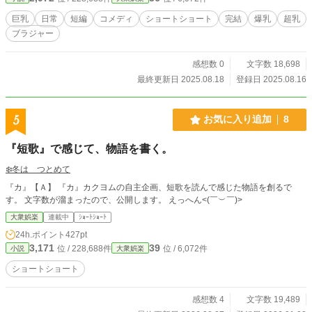
巨乳
日常
短編
コメディ
ショートショート
完結
爆乳
超乳
ブラジャー
感想数 0
文字数 18,698
最終更新日 2025.08.18
登録日 2025.08.16
5
お気に入り追加
8
『短歌』で感じて、物語を書く。
❄️冬は つとめて
『カ』【Ａ】 『カ』カクヨムの自主企画、短歌を読んで感じた物語を創るで
す。 文字数が溜まったので、公開します。 えっへん<⁠(⁠￣⁠︶⁠￣⁠)⁠>
大衆娯楽
連載中
ｼｮｰﾄｼｮｰﾄ
24h.ポイント
427pt
3,171
39
位 / 228,688件
位 / 6,072件
小説
大衆娯楽
ショートショート
感想数 4
文字数 19,489