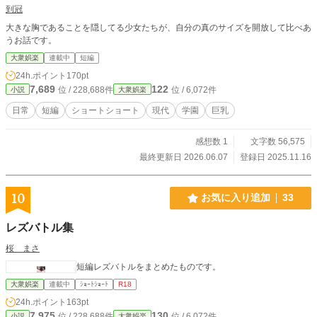
到冠
大きな胸であることを隠してる少女たちが、自分の真のサイズを開放して比べあ
うお話です。
大衆娯楽
連載中
短編
24h.ポイント
170pt
7,689
122
位 / 228,688件
位 / 6,072件
小説
大衆娯楽
日常
短編
ショートショート
現代
学園
巨乳
感想数 1
文字数 56,575
最終更新日 2026.06.07
登録日 2025.11.16
10
お気に入り追加
33
レズバトル集
桜 まさ
短編レズバトルをまとめたものです。
大衆娯楽
連載中
ｼｮｰﾄｼｮｰﾄ
R18
24h.ポイント
163pt
7,975
130
位 / 228,688件
位 / 6,072件
小説
大衆娯楽