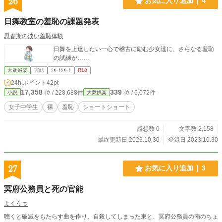
26
お気に入り追加
4
日舞教室の羞恥の課題発表
思春期の淡い羞恥体験
日舞を上達したい一心で稽古に励む少女達に、さらなる羞恥
の試練が……
大衆娯楽
完結
ｼｮｰﾄｼｮｰﾄ
R18
24h.ポイント
42pt
17,358
339
位 / 228,688件
位 / 6,072件
小説
大衆娯楽
女子中学生
裸
羞恥
ショートショート
感想数 0
文字数 2,158
最終更新日 2023.10.30
登録日 2023.10.30
27
お気に入り追加
3
冥府公務員と死の官能
よくうつ
聴くと破滅をもたらす曲を作り、自殺してしまった東と、冥府公務員の南のちょ