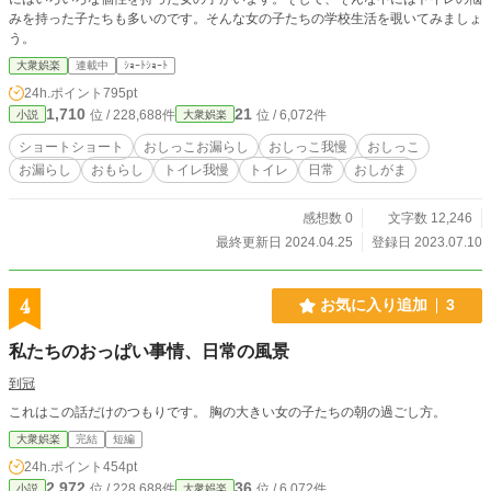
みを持った子たちも多いのです。そんな女の子たちの学校生活を覗いてみましょ
う。
大衆娯楽
連載中
ｼｮｰﾄｼｮｰﾄ
24h.ポイント
795pt
1,710
21
位 / 228,688件
位 / 6,072件
小説
大衆娯楽
ショートショート
おしっこお漏らし
おしっこ我慢
おしっこ
お漏らし
おもらし
トイレ我慢
トイレ
日常
おしがま
感想数 0
文字数 12,246
最終更新日 2024.04.25
登録日 2023.07.10
4
お気に入り追加
3
私たちのおっぱい事情、日常の風景
到冠
これはこの話だけのつもりです。 胸の大きい女の子たちの朝の過ごし方。
大衆娯楽
完結
短編
24h.ポイント
454pt
2,972
36
位 / 228,688件
位 / 6,072件
小説
大衆娯楽