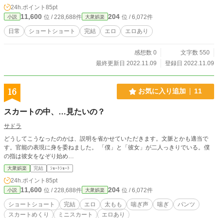
24h.ポイント
85pt
11,600
204
位 / 228,688件
位 / 6,072件
小説
大衆娯楽
日常
ショートショート
完結
エロ
エロあり
感想数 0
文字数 550
最終更新日 2022.11.09
登録日 2022.11.09
16
お気に入り追加
11
スカートの中、…見たいの？
サドラ
どうしてこうなったのかは、説明を省かせていただきます。文脈とかも適当で
す。官能の表現に身を委ねました。 「僕」と「彼女」が二人っきりでいる。僕
の指は彼女をなぞり始め…
大衆娯楽
完結
ｼｮｰﾄｼｮｰﾄ
24h.ポイント
85pt
11,600
204
位 / 228,688件
位 / 6,072件
小説
大衆娯楽
ショートショート
完結
エロ
太もも
喘ぎ声
喘ぎ
パンツ
スカートめくり
ミニスカート
エロあり