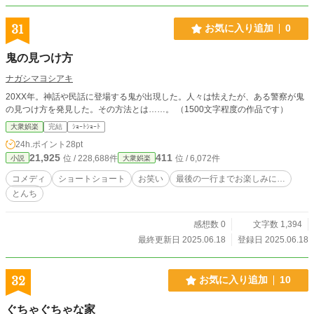
31
お気に入り追加
0
鬼の見つけ方
ナガシマヨシアキ
20XX年。神話や民話に登場する鬼が出現した。人々は怯えたが、ある警察が鬼
の見つけ方を発見した。その方法とは……。 （1500文字程度の作品です）
大衆娯楽
完結
ｼｮｰﾄｼｮｰﾄ
24h.ポイント
28pt
21,925
411
位 / 228,688件
位 / 6,072件
小説
大衆娯楽
コメディ
ショートショート
お笑い
最後の一行までお楽しみに…
とんち
感想数 0
文字数 1,394
最終更新日 2025.06.18
登録日 2025.06.18
32
お気に入り追加
10
ぐちゃぐちゃな家