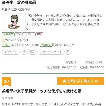
優等生、涙の脱衣罰
思春期の淡い羞恥体験
私が小学５・６年生の時の担任の女の先生は、些細な理由
で、男女問わず脱衣罰を頻繁にする怖い先生でした。それ
は、どんなに真面目に頑張っている子も例外ではありませ
ん……
大衆娯楽
完結
ｼｮｰﾄｼｮｰﾄ
R18
24h.ポイント
71pt
13,074
240
位 / 228,688件
位 / 6,072件
小説
大衆娯楽
女子小学生
裸
羞恥
ショートショート
罰
感想数 1
文字数 2,570
最終更新日 2023.10.30
登録日 2023.10.30
20
お気に入り追加
16
柔道部の女子部員がエッチな仕打ちを受ける話
ツキユカ
男性向けのエロ作品です。短いです。10分くらいで読めます。オチのある話を