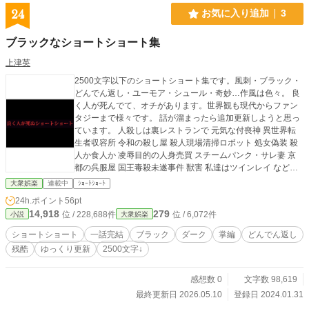
24
お気に入り追加
3
ブラックなショートショート集
上津英
2500文字以下のショートショート集です。風刺・ブラック・
どんでん返し・ユーモア・シュール・奇妙…作風は色々。 良
く人が死んでて、オチがあります。世界観も現代からファン
タジーまで様々です。 話が溜まったら追加更新しようと思っ
ています。 人殺しは裏レストランで 元気な付喪神 異世界転
生者収容所 令和の殺し屋 殺人現場清掃ロボット 処女偽装 殺
人か食人か 凌辱目的の人身売買 スチームパンク・サレ妻 京
都の呉服屋 国王毒殺未遂事件 獣害 私達はツインレイ など収
録
大衆娯楽
連載中
ｼｮｰﾄｼｮｰﾄ
24h.ポイント
56pt
14,918
279
位 / 228,688件
位 / 6,072件
小説
大衆娯楽
ショートショート
一話完結
ブラック
ダーク
掌編
どんでん返し
残酷
ゆっくり更新
2500文字↓
感想数 0
文字数 98,619
最終更新日 2026.05.10
登録日 2024.01.31