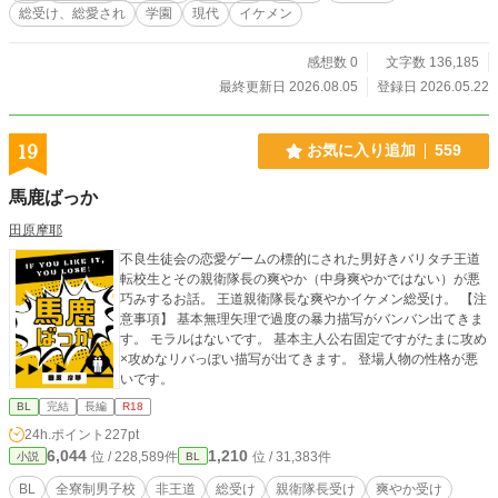
総受け、総愛され
学園
現代
イケメン
感想数 0
文字数 136,185
最終更新日 2026.08.05
登録日 2026.05.22
19
お気に入り追加
559
馬鹿ばっか
田原摩耶
不良生徒会の恋愛ゲームの標的にされた男好きバリタチ王道
転校生とその親衛隊長の爽やか（中身爽やかではない）が悪
巧みするお話。 王道親衛隊長な爽やかイケメン総受け。 【注
意事項】 基本無理矢理で過度の暴力描写がバンバン出てきま
す。 モラルはないです。 基本主人公右固定ですがたまに攻め
×攻めなリバっぽい描写が出てきます。 登場人物の性格が悪
いです。
BL
完結
長編
R18
24h.ポイント
227pt
6,044
1,210
位 / 228,589件
位 / 31,383件
小説
BL
BL
全寮制男子校
非王道
総受け
親衛隊長受け
爽やか受け