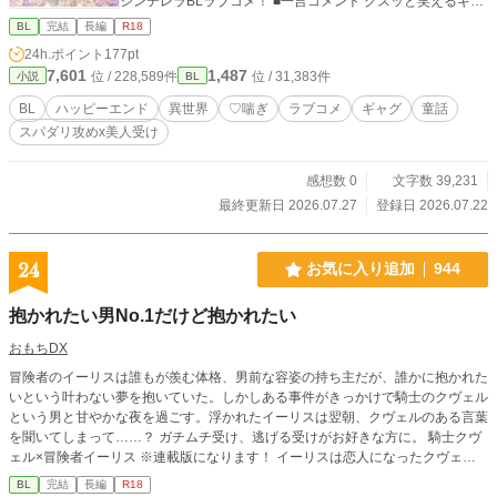
シンデレラBLラブコメ！ ■一言コメント クスッと笑えるギャ
グ満載で、童話の定番が予想外の方向へ暴走。甘いご褒美有
BL
完結
長編
R18
り大人ＢＬ ■タグ BL / ボーイズラブ / 異世界ファンタジー R1
24h.ポイント
177pt
8 / ♡喘ぎ / スパダリ攻めx美人受け ラブコメ / ギャグ / 童話オ
7,601
1,487
位 / 228,589件
位 / 31,383件
小説
BL
マージュ/ ハッピーエンド 男性妊娠 / 子育て ■AI活用 ・表紙
（AIイラスト） ・会話テンポ＆文章校正 ・タイトル/名前/タ
BL
ハッピーエンド
異世界
♡喘ぎ
ラブコメ
ギャグ
童話
グ案 ■作者コメント ・成人向け ・毎日投稿で、予定話数は５
スパダリ攻めx美人受け
話前後
感想数 0
文字数 39,231
最終更新日 2026.07.27
登録日 2026.07.22
24
お気に入り追加
944
抱かれたい男No.1だけど抱かれたい
おもちDX
冒険者のイーリスは誰もが羨む体格、男前な容姿の持ち主だが、誰かに抱かれた
いという叶わない夢を抱いていた。しかしある事件がきっかけで騎士のクヴェル
という男と甘やかな夜を過ごす。浮かれたイーリスは翌朝、クヴェルのある言葉
を聞いてしまって……？ ガチムチ受け、逃げる受けがお好きな方に。 騎士クヴ
ェル×冒険者イーリス ※連載版になります！ イーリスは恋人になったクヴェル
に誘われ、北方騎士団へ入団した。団員に関係を隠さないクヴェルに対し、イー
BL
完結
長編
R18
リスは家族のことが気になっている。そんななか、王都への召喚がありクヴェル