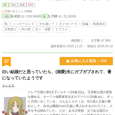
はpicrewさんよりお借りしました。 Xアカウント(@wawawa
BL
完結
短編
R18
_o_o_)
24h.ポイント
149pt
8,419
1,738
位 / 228,589件
位 / 31,383件
小説
BL
BL
ハッピーエンド
すれ違い？
オメガバース
短編
執着攻め
天然受け
年の差
甘々・溺愛
ラブコメ
感想数 1
文字数 47,966
最終更新日 2025.11.22
登録日 2025.04.10
27
お気に入り追加
476
白い結婚だと思っていたら、(溺愛)夫にガブガブされて、番
になっていたようです
まんまる
フレア王国の第3王子シルティ(18歳.Ω)は、王宮騎士団の団長
を務める、キーファ侯爵家現当主のアリウス(29歳.α)に、ずっ
と片想いをしている。 そんなシルティは、Ωの成人王族の務
めとして、自分は隣国のαの王族に輿入れするのだろうと、人
生を半ば諦めていた。 だが、ある日突然、父である国王か