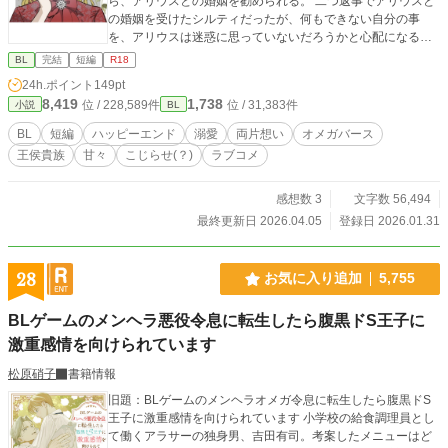
ら、アリウスとの婚姻を勧められる。 二つ返事でアリウスと
の婚姻を受けたシルティだったが、何もできない自分の事
を、アリウスは迷惑に思っていないだろうかと心配になる。
─が、そんなシルティの心配をよそに、アリウスは天にも登
BL
完結
短編
R18
る気持ち(無表情)で、いそいそと婚姻の準備を進めていた。
24h.ポイント
149pt
受けを好きすぎて、発情期にしか触れる事ができない攻め
8,419
1,738
位 / 228,589件
位 / 31,383件
小説
BL
と、発情期の記憶が一切ない受けのお話です。 拗らせ両片想
いの大人の恋(？) オメガバースの設定をお借りしています。
BL
短編
ハッピーエンド
溺愛
両片想い
オメガバース
ぼんやり設定です。 Rシーンは※つけます。 1話1,000～2,00
王侯貴族
甘々
こじらせ(？)
ラブコメ
0字程度です。 ※画像はpicrewさんよりお借りしました。 (X
アカウント@cerezalicor)
感想数 3
文字数 56,494
最終更新日 2026.04.05
登録日 2026.01.31
28
お気に入り追加
5,755
BLゲームのメンヘラ悪役令息に転生したら腹黒ドS王子に
激重感情を向けられています
松原硝子
書籍情報
旧題：BLゲームのメンヘラオメガ令息に転生したら腹黒ドS
王子に激重感情を向けられています 小学校の給食調理員とし
て働くアラサーの独身男、吉田有司。考案したメニューはど