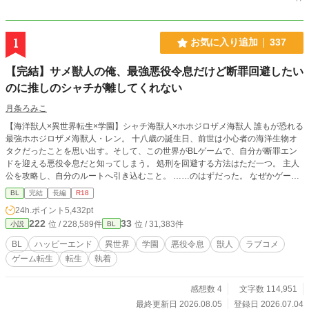
1
お気に入り追加
337
【完結】サメ獣人の俺、最強悪役令息だけど断罪回避したい
のに推しのシャチが離してくれない
月条ろみこ
【海洋獣人×異世界転生×学園】シャチ海獣人×ホホジロザメ海獣人 誰もが恐れる
最強ホホジロザメ海獣人・レン。 十八歳の誕生日、前世は小心者の海洋生物オ
タクだったことを思い出す。そして、この世界がBLゲームで、自分が断罪エン
ドを迎える悪役令息だと知ってしまう。 処刑を回避する方法はただ一つ。 主人
公を攻略し、自分のルートへ引き込むこと。 ……のはずだった。 なぜかゲーム
には存在しないはずのシャチの海獣人が現れ、主人公との攻略ルートをことごと
BL
完結
長編
R18
く邪魔してくる。 しかも、その執着の矛先は――なぜか俺!? バトルあり、笑い
24h.ポイント
5,432pt
あり、キュンあり！ 最強なのに小心者なホホジロザメが、推しのシャチに振り
222
33
位 / 228,589件
位 / 31,383件
小説
BL
回される学園ラブコメBL！ 🚫無断転載・AI学習禁止 終盤に性的描写が入る予定
ですので、R18としています。 ※がつく話には性描写があります。 本作はfujos
BL
ハッピーエンド
異世界
学園
悪役令息
獣人
ラブコメ
sy小説大賞にエントリー中です。少しでも面白いと思っていただけましたら、投
ゲーム転生
転生
執着
票して応援してくだされば幸いです。
感想数 4
文字数 114,951
最終更新日 2026.08.05
登録日 2026.07.04