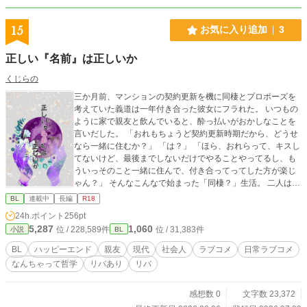
15
お気に入り追加
3
正しい『名前』は正しいか
くじらの
三か月前、マンションの契約更新を機に同棲とプロポーズを
考えていた義道は一年付き合った彼女にフラれた。 いつもの
ように家で親友と飲んでいると、酔っ払いがおかしなことを
言いだした。 「おれもちょうど契約更新時期だから、どうせ
なら一緒に住むか？」 「は？」 「ほら、おれらって、キスし
てないけど、最後までしないだけでやることやってるし、も
ういっそのこと一緒に住んで、付き合ってってした方が楽じ
ゃん？」 そんなこんなで始まった「同棲？」生活。 二人は今
更ながらに「恋愛」と「友愛」について考える。 考えなしの
BL
連載中
長編
R18
自称直感派と 考えるけどめんどくさくなって途中で忘れる男
24h.ポイント
256pt
の 恋愛なんちゃって哲学同棲ラブコメ
5,287
1,060
位 / 228,589件
位 / 31,383件
小説
BL
BL
ハッピーエンド
親友
現代
社会人
ラブコメ
日常ラブコメ
なんちゃって哲学
リバあり
リバ
感想数 0
文字数 23,372