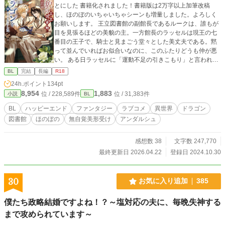
とにした 書籍化されました！書籍版は2万字以上加筆改稿
し、ほのぼのいちゃいちゃシーンも増量しました。よろしく
お願いします。 王立図書館の副館長であるルークは、誰もが
目を見張るほどの美貌の主。一方館長のラッセルは現王の七
番目の王子で、騎士と見まごう堂々とした美丈夫である。黙
って並んでいればお似合いなのに、このふたりどうも仲が悪
い。 ある日ラッセルに「運動不足の引きこもり」と言われた
ルークは、王都の〈竜のヤドリギ〉でドラゴンをサブスク
BL
完結
長編
R18
し、毎日散歩させるようになった。もう引きこもりとは呼ば
24h.ポイント
134pt
せない、そう思っていたある日、ドラゴンが卵を産む。実は
8,954
1,883
位 / 228,589件
位 / 31,383件
小説
BL
その卵は王家の秘密と関係していて―― ファンタジーBL。思
いこみとコミュ不足でいきちがっていた二人がくっつくラブ
BL
ハッピーエンド
ファンタジー
ラブコメ
異世界
ドラゴン
コメ。気楽に読んでください。第12回BL大賞奨励賞。 ＊後日
図書館
ほのぼの
無自覚美形受け
アンダルシュ
談というか続編となる「王立図書館の副館長はみなしごの一
角獣に執着される」の連載を開始しました。ルークとラッセ
ルがイチャイチャするほのぼの日常のかたわら、遺跡探検を
感想数 38
文字数 247,770
やったりみつけた一角獣につきまとわれたり卵を産んだりし
最終更新日 2026.04.22
登録日 2024.10.30
ます。不定期更新になるので適当にお付き合いください。 王
立図書館の館長×副館長 人外 ドラゴン ほのぼの ハッピ
ーエンド R18
30
お気に入り追加
385
僕たち政略結婚ですよね！？～塩対応の夫に、毎晩失神する
まで攻められています～