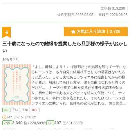
文字数 313,230
最終更新日 2026.08.05
登録日 2026.06.08
4
お気に入り追加
2,728
三十歳になったので離縁を提案したら旦那様の様子がおかし
い
おもちDX
「よし、離縁しよう！」 ほぼ形だけの結婚を続けて十年にな
るレーシュは、もう自分に結婚相手としての需要はないだろ
うと思った。しかし夫であるラツィエルに提案してからの様
子が変だ。離縁してあげた方が、彼も自由になれると思うの
だけど……？ 一方仕事では国を揺るがす事件の調査が始ま
り、初めて騎士である夫とバディを組んで任務につく。ナン
パされたり、事件に巻き込まれたり。そのたびにレーシュは
ラツィエルに助けられ、気持ちの変化が訪れる。 無自覚美人
の受けが、愛のない結婚をした攻めとの関係を見直そうとす
BL
完結
長編
R18
るドタバタラブコメディ。たまにシリアス。 一途な騎士でず
24h.ポイント
582pt
っと妻を守ってるけど全く興味を持たれない不憫な夫×見た目
2,340
407
位 / 228,589件
位 / 31,383件
小説
BL
にも他人の評価にも興味なし、周囲を振り回しているけど仕
事には真面目な妻 ※妊娠出産表現はないですが、子供ができ