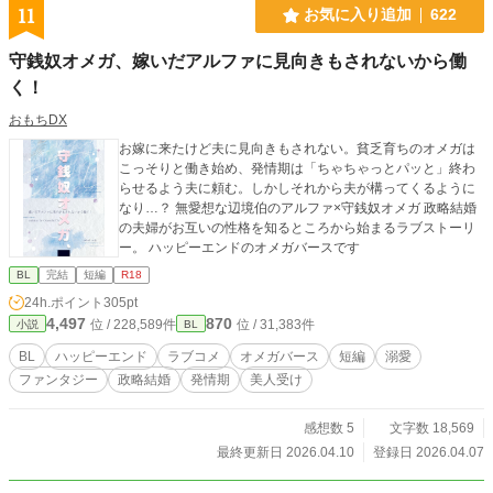
11
お気に入り追加
622
守銭奴オメガ、嫁いだアルファに見向きもされないから働
く！
おもちDX
お嫁に来たけど夫に見向きもされない。貧乏育ちのオメガは
こっそりと働き始め、発情期は「ちゃちゃっとパッと」終わ
らせるよう夫に頼む。しかしそれから夫が構ってくるように
なり…？ 無愛想な辺境伯のアルファ×守銭奴オメガ 政略結婚
の夫婦がお互いの性格を知るところから始まるラブストーリ
ー。 ハッピーエンドのオメガバースです
BL
完結
短編
R18
24h.ポイント
305pt
4,497
870
位 / 228,589件
位 / 31,383件
小説
BL
BL
ハッピーエンド
ラブコメ
オメガバース
短編
溺愛
ファンタジー
政略結婚
発情期
美人受け
感想数 5
文字数 18,569
最終更新日 2026.04.10
登録日 2026.04.07