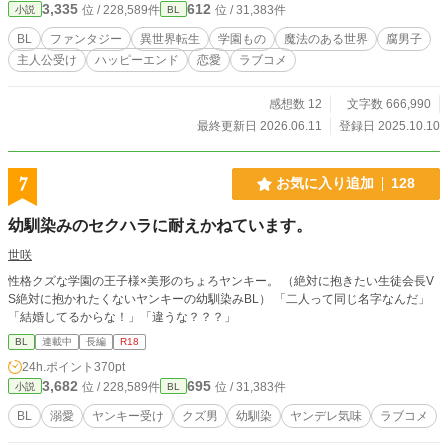
3,335
612
位 / 228,589件
位 / 31,383件
小説
BL
BL
ファンタジー
異世界転生
学園もの
魔法のある世界
腐男子
主人公受け
ハッピーエンド
恋愛
ラブコメ
感想数 12
文字数 666,990
最終更新日 2026.06.11
登録日 2025.10.10
7
お気に入り追加
128
幼馴染みのセクハラに耐えかねています。
世咲
性格クズな学園の王子様×美形のちょろヤンキー。 （絶対に抱きたい生徒会長V
S絶対に抱かれたくないヤンキーの幼馴染みBL） 「二人って同じ名字なんだ」
「結婚してるからな！」「違うな？？？」
BL
連載中
長編
R18
24h.ポイント
370pt
3,682
695
位 / 228,589件
位 / 31,383件
小説
BL
BL
溺愛
ヤンキー受け
クズ男
幼馴染
ヤンデレ気味
ラブコメ