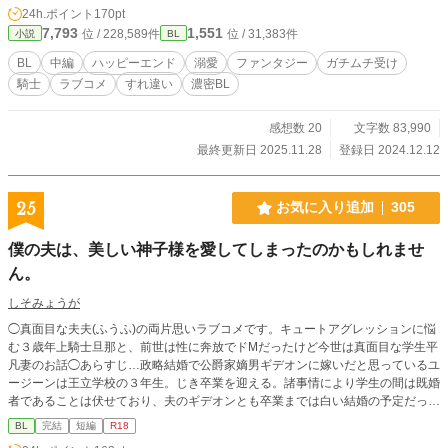
24h.ポイント
170pt
についていくことに。イーリスへの嫉妬を爆発させるクヴェルと、自分に自信の
7,793
1,551
位 / 228,589件
位 / 31,383件
小説
BL
持てないイーリス。悩む二人はすれ違い、喧嘩してしまう。しかし王都に魔物が
現れ、王都は騒然とする……！
BL
中編
ハッピーエンド
溺愛
ファンタジー
ガチムチ受け
騎士
ラブコメ
すれ違い
濃密BL
感想数 20
文字数 83,990
最終更新日 2025.11.28
登録日 2024.12.12
25
お気に入り追加
305
僕の夫は、美しい神子様を愛してしまったのかもしれませ
ん。
しそみょうが
◯真面目な夫夫(ふうふ)の両片思いラブコメです。キュートアグレッションに悩
む３歳年上騎士旦那と、前世は性に奔放でドМだったけど今世は真面目な学生平
凡妻のお話◯あらすじ…政略結婚で公爵家嫡男ギデオンに嫁いだと思っているユ
ージーンは王立学校の３年生。じき卒業を迎える。諸事情により学生の間は既婚
者であることは伏せており、夫のギデオンとも卒業までは白い結婚の予定だっ
た。辺境の村で見つかったばかりの神子が王都に来ると、王宮の近衛騎士であっ
BL
完結
短編
R18
た夫は自ら志願して神子の護衛騎士となる。何かと神子を優先するようになった