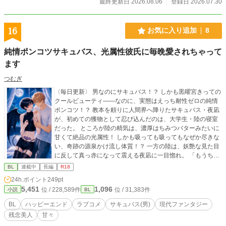
最終更新日 2026.08.06
登録日 2026.07.30
16
お気に入り追加
8
純情ポンコツサキュバス、光属性彼氏に毎晩愛されちゃって
ます
つむぎ
〈毎日更新〉 男なのにサキュバス！？ しかも黒曜宮きっての
クールビューティ——なのに、実態はえっち耐性ゼロの純情
ポンコツ！？ 教本を頼りに人間界へ降りたサキュバス・夜凪
が、初めての獲物として忍び込んだのは、大学生・陸の寝室
だった。 ところが陸の精気は、濃厚はちみつバターみたいに
甘くて絶品の光属性！ しかも吸っても吸ってもなぜか尽きな
い、奇跡の源泉かけ流し体質！？ 一方の陸は、妖艶な見た目
に反して真っ赤になって震える夜凪に一目惚れ。 「もうちょ
っと吸ってく？」 「優しくするから」 と、ポンコツサキュバ
BL
連載中
長編
R18
スを毎晩甘やかしまくる。 吸精の練習のはずが、気づけば夜
24h.ポイント
249pt
凪の胸に芽生えていたのは、獲物への食欲ではなく本気の恋
5,451
1,096
位 / 228,589件
位 / 31,383件
小説
BL
心で——？ さらに同族サキュバスの瑠夏と澪まで、陸の激甘
精気を狙って寝室へ乱入！ 「みんなでシェアすればよくな〜
BL
ハッピーエンド
ラブコメ
サキュバス(男)
現代ファンタジー
い？」 「……僕も、味見したい……」 「陸さんは俺のなんだ
残念美人
甘々
からぁぁぁ！！」 クールビューティ崩壊！ サキュバス三つ