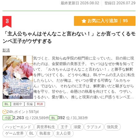
最終更新日 2026.08.02
登録日 2026.07.29
3
お気に入り追加
95
「主人公ちゃんはそんなこと言わない！」とか言ってくるモ
ンペ王子がウザすぎる
影清
気づくと、見知らぬ学院の校門前に立っていた。 目の前に現
れたのは、金髪碧眼の美形王子。 そいつはなぜか俺を知って
いて、「ルカちゃんはそんなこと言わない！」と勝手な解釈
を押しつけてくる。 どうやら俺は、BLゲームの主人公に転生
したらしい。 だが俺は、そいつが愛する可憐な『ルカちゃ
ん』ではない。 それなのに王子は、解釈違いだと騒ぎながら
俺を守り、甘やかし、命懸けの執着を向けてくる。 ウザい。
うるさい。愛が重い。 推しと現実の違いに戸惑うモンペ王子
と、本人を見ろと言い続ける主人公。 解釈違いから始まる、
BL
連載中
長編
R18
BLゲーム転生ラブコメ。 全61話完結予定・毎日18時更新。
24h.ポイント
597pt
※ハッピーエンド ※暴力的表現は予告なく出てきます ※性的
2,263
392
位 / 228,589件
位 / 31,383件
小説
BL
な表現があるタイトルには※付 ※R-18は中盤から ※カップ
リングはメインのみ（王子×主人公）
ハッピーエンド
異世界転生
王子
溺愛
ラブコメ
強気受
ゲーム世界
BL
執着攻
主人公受