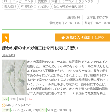
BL
ハッピーエンド
異世界
溺愛
ラブコメ
ファンタジー
ます。同性同士でも子供ができる不思議世界です。
美人受け
不憫攻め
すれ違い
受けが攻めを振り回す
感想数 97
文字数 157,076
最終更新日 2026.01.02
登録日 2025.10.30
5
お気に入り追加
1,945
嫌われ者のオメガ領主は今日も夫に片想い
おもちDX
オメガ系貴族のシェリールは、貧乏貴族でアルファのルイと
結婚した。 家のため、いい噂のないシェリールに婿入りした
ルイはいつも不機嫌そうだ。 でもシェリールは、長年の推し
であるルイにどれだけ冷たくされようと、同じ屋根の下にい
るだけで幸せいっぱい！ 二人の関係は発情期を機に変わって
いく。シェリールの仕事ぶりや意外な一面を目にするたび、
ルイの態度は軟化していくが、オメガを狙った盗賊団の活動
が二人の住む領に迫ってきて……？ 真面目で無愛想な騎士ア
ルファ✕推しが夫になって幸せすぎる敏腕領主オメガ 独自設
BL
完結
長編
R18
定の異世界オメガバースです。ハッピーエンド。 基本明るい
24h.ポイント
475pt
受け視点。中～長編になります。
2,885
518
位 / 228,589件
位 / 31,383件
小説
BL