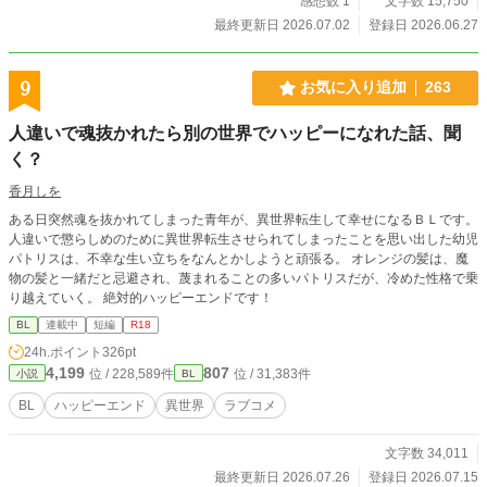
感想数 1
文字数 15,750
最終更新日 2026.07.02
登録日 2026.06.27
9
お気に入り追加
263
人違いで魂抜かれたら別の世界でハッピーになれた話、聞
く？
香月しを
ある日突然魂を抜かれてしまった青年が、異世界転生して幸せになるＢＬです。
人違いで懲らしめのために異世界転生させられてしまったことを思い出した幼児
パトリスは、不幸な生い立ちをなんとかしようと頑張る。 オレンジの髪は、魔
物の髪と一緒だと忌避され、蔑まれることの多いパトリスだが、冷めた性格で乗
り越えていく。 絶対的ハッピーエンドです！
BL
連載中
短編
R18
24h.ポイント
326pt
4,199
807
位 / 228,589件
位 / 31,383件
小説
BL
BL
ハッピーエンド
異世界
ラブコメ
文字数 34,011
最終更新日 2026.07.26
登録日 2026.07.15