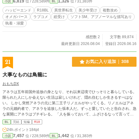
6,819
1,326
位 / 228,589件
位 / 31,383件
小説
BL
だ見ぬ隠れキャラたち。 宝石の名を持つ美形たちに囲まれな
がらも、空気を読まず、欲望に忠実に突き進む悪役令息ミリ
ハッピーエンド
R18BL
異世界転生
美少年受け
複数攻め
アム。 これは、本人だけがやたら楽しそうなまま、愛と執着
オメガバース
ラブコメ
総受け
ソフトSM、アブノーマルな描写あり
と狂気のど真ん中へ突っ込んでいく、異世界転生BLコメデ
執着・溺愛
ィ。 ……あ、間違えた。 prime（極上）じゃなくて、prison
（牢獄）だった。えへっ。 【短編版からの変更点】 隠れキャ
ラ登場、そしてラスボスの正体判明。Rシーンも大幅増量。
感想数 2
文字数 89,874
本編では語られなかった、「なぜ彼が悪役令息になったの
最終更新日 2026.08.04
登録日 2026.06.16
か」という過去。 監禁されていることにも気づかぬまま、溺
愛され続ける“その後”の未来まで。 甘さと狂気が溶け合う、
HPP（Happy・Prime・Prison）エンドをお楽しみください。
21
お気に入り追加
308
大事なものは鳥籠に
おもちDX
アネラは五年前国外追放の身となり、それ以来辺境でひっそりと暮らしている。
限られた人にしか会えない生活は寂しいけれど、隠れ住むしか生きるすべはな
い。 しかし突然アネラの元に第二王子リノエルがやってくる。リノエルはアネ
ラの元婚約者で、アネラを追放した張本人だ。ずっと愛していたと告白され、急
な展開にアネラはブチギレる。 「人を振っておいて、ふざけるなって言ってる
んですーーー!!」 事情を抱えた第二王子×追放され逃亡した元貴族 Kindleにて配
BL
完結
短編
R18
信していた『逃げる悪役令息アンソロジー』への寄稿作です。
24h.ポイント
184pt
7,457
1,442
位 / 228,589件
位 / 31,383件
小説
BL