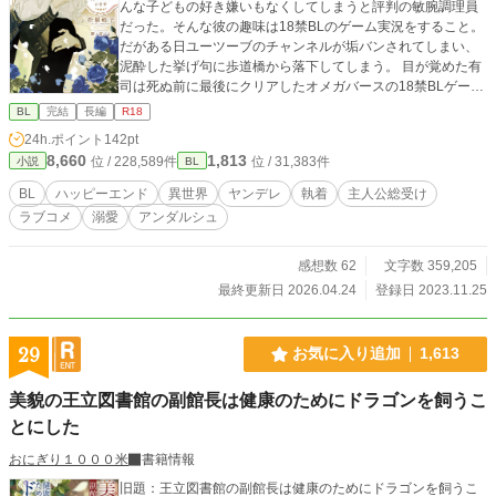
んな子どもの好き嫌いもなくしてしまうと評判の敏腕調理員
だった。そんな彼の趣味は18禁BLのゲーム実況をすること。
だがある日ユーツーブのチャンネルが垢バンされてしまい、
泥酔した挙げ句に歩道橋から落下してしまう。 目が覚めた有
司は死ぬ前に最後にクリアしたオメガバースの18禁BLゲーム
『アルティメットラバー』の世界だという事に気がつく。 し
BL
完結
長編
R18
かも、有司はゲームきっての悪役、攻略対象では一番人気の
24h.ポイント
142pt
美形アルファ、ジェラルド王子の婚約者であるメンヘラオメ
8,660
1,813
位 / 228,589件
位 / 31,383件
小説
BL
ガのユージン・ジェニングスに転生していた。 気に入らない
ことがあると自殺未遂を繰り返す彼は、ジェラルドにも嫌わ
BL
ハッピーエンド
異世界
ヤンデレ
執着
主人公総受け
れている上に、ゲームのラストで主人公に壮絶な嫌がらせを
ラブコメ
溺愛
アンダルシュ
していたことがばれ、婚約破棄された上に島流しにされてし
まうのだ。 だが転生時の年齢は14歳。断罪されるのは23歳の
はず。せっかく大富豪の次男に転生したのに、断罪されるな
感想数 62
文字数 359,205
んて絶対に嫌だ！ 今度こそ好きに生ききりたい！ 用意周到
最終更新日 2026.04.24
登録日 2023.11.25
に婚約破棄の準備を進めるユージン。ジェラルド王子も婚約
破棄に乗り気で、二人は着々と来るべき日に向けて準備を進
めているはずだった。 だが、ジェラルド王子は突然、婚約破
29
お気に入り追加
1,613
棄はしないでこのまま結婚すると言い出す。 王弟の息子であ
るウォルターや義弟のエドワードを巻き込んで、ユージンの
美貌の王立図書館の副館長は健康のためにドラゴンを飼うこ
人生を賭けた運命のとの戦いが始まる――！？ 腹黒、執着強
とにした
め美形王子（銀髪25歳）×前世は敏腕給食調理員だった恋愛
至上主義のメンヘラ悪役令息（金髪23歳）のBL（の予定）で
おにぎり１０００米
書籍情報
す。
旧題：王立図書館の副館長は健康のためにドラゴンを飼うこ