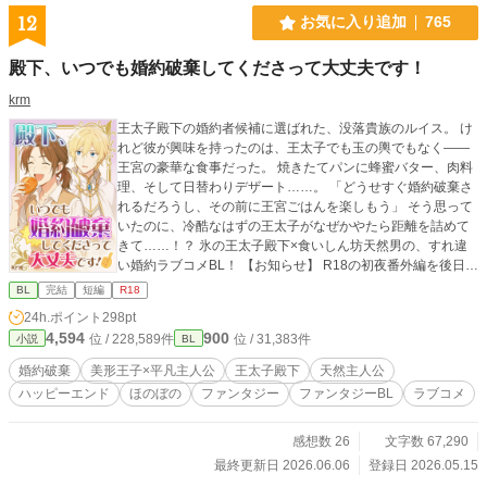
12
お気に入り追加
765
殿下、いつでも婚約破棄してくださって大丈夫です！
krm
王太子殿下の婚約者候補に選ばれた、没落貴族のルイス。 け
れど彼が興味を持ったのは、王太子でも玉の輿でもなく――
王宮の豪華な食事だった。 焼きたてパンに蜂蜜バター、肉料
理、そして日替わりデザート……。 「どうせすぐ婚約破棄さ
れるだろうし、その前に王宮ごはんを楽しもう」 そう思って
いたのに、冷酷なはずの王太子がなぜかやたら距離を詰めて
きて……！？ 氷の王太子殿下×食いしん坊天然男の、すれ違
い婚約ラブコメBL！ 【お知らせ】 R18の初夜番外編を後日投
稿予定です！ FANBOXにて先行公開中していますので、ひと
BL
完結
短編
R18
足先に読みたい方はそちらもぜひご利用いただけたら嬉しい
24h.ポイント
298pt
です。 https://krm.fanbox.cc/
4,594
900
位 / 228,589件
位 / 31,383件
小説
BL
婚約破棄
美形王子×平凡主人公
王太子殿下
天然主人公
ハッピーエンド
ほのぼの
ファンタジー
ファンタジーBL
ラブコメ
感想数 26
文字数 67,290
最終更新日 2026.06.06
登録日 2026.05.15