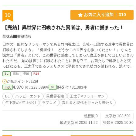
10
お気に入り追加
310
【完結】異世界に召喚された賢者は、勇者に捕まった！
華抹茶
書籍情報
日本の一般的なサラリーマンである竹内颯太は、会社へ出勤する途中で異世界に
召喚されてしまう。 「勇者様！ どうかこの世界をお救いください！」 なんと
颯太は『勇者』として、この世界に誕生してしまった魔王を倒してほしいと言わ
れたのだ。 始めは勝手に召喚されたことに腹を立て、お前たちで解決しろと突
っぱねるも、王太子であるフェリクスに平伏までされ助力を請われる。渋々では
あったが、結局魔王討伐を了承することに。 魔王討伐も無事に成功し、颯太は
BL
完結
長編
R18
元の世界へと戻ることになった。 「ソウタ、私の気持ちを受け取ってくれない
24h.ポイント
312pt
か？ 私はあなたがいてくれるなら、どんなことだってやれる。あなたを幸せに
4,370
845
位 / 228,589件
位 / 31,383件
小説
BL
すると誓う。だからどうか、どうか私の気持ちを受け取ってください」 「ごめ
ん。俺はお前の気持ちを受け取れない」 元の世界へ帰る前日、フェリクスに告
BL
ハッピーエンド
異世界召喚
王太子×サラリーマン
白される颯太。だが颯太はそれを断り、ひとり元の世界へと戻った。のだが――
年下攻め×年上受け
ラブコメ
異世界と現代を行ったり来たり
「なんでまた召喚されてんだよぉぉぉぉぉ！！」 『勇者』となった王太子×『勇
者』として異世界召喚されたが『賢者』となったサラリーマン ●最終話まで執筆
済み。全30話。 ●10話まで1日2話更新（12時と19時）。その後は1日1話更新
感想数 0
文字数 108,501
（19時） ●Rシーンには※印が付いています。
最終更新日 2025.11.22
登録日 2025.10.30