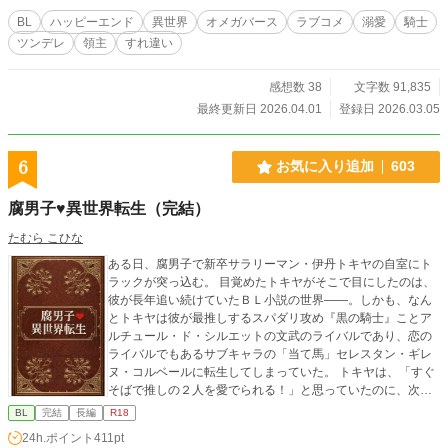
BL
ハッピーエンド
異世界
オメガバース
ラブコメ
溺愛
騎士
ツンデレ
領主
すれ違い
感想数 38
文字数 91,835
最終更新日 2026.04.01
登録日 2026.03.05
6
お気に入り追加
603
腐男子♥異世界転生（完結）
たむら こひな
ある日、腐男子で新卒サラリーマン・伊丹トキヤの自室にト
ラックが突っ込む。 目覚めたトキヤがそこで目にしたのは、
彼が長年追い続けていたＢＬ小説の世界――。しかも、なん
とトキヤは彼が最推しするスパダリ攻め『黒の騎士』ことア
ルチュール・ド・シルエットの文武のライバルであり、恋の
ライバルでもあるサブキャラの「当て馬」セレスタン・ギレ
ヌ・コルベールに転生してしまっていた。 トキヤは、「すぐ
そばで推しの２人を愛でられる！」と思っていたのに、次々
と原作とは異なる展開が……。 ※なろうさん、Caitaさん、
BL
完結
長編
R18
PIXIVさんでも掲載しています。
24h.ポイント
411pt