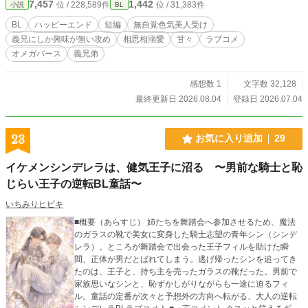
7,457
1,442
位 / 228,589件
位 / 31,383件
小説
BL
BL
ハッピーエンド
短編
無自覚色気美人受け
義兄にしか興味が無い攻め
相思相溺愛
甘々
ラブコメ
オメガバース
義兄弟
感想数 1
文字数 32,128
最終更新日 2026.08.04
登録日 2026.07.04
23
お気に入り追加
29
イケメンシンデレラは、健気王子に沼る 〜男前な騎士と恥
じらい王子の逆転BL童話〜
いちみりヒビキ
■概要（あらすじ） 姉たちを舞踏会へ参加させるため、魔法
のガラスの靴で美女に変身した騎士志望の青年シン（シンデ
レラ）。ところが舞踏会で出会った王子フィルを助けた瞬
間、正体が男だとばれてしまう。逃げ帰ったシンを追ってき
たのは、王子と、持ち主を売ったガラスの靴だった。男前で
家族思いなシンと、恥ずかしがりながらも一途に迫るフィ
ル。童話の定番が次々と予想外の方向へ転がる、大人の逆転