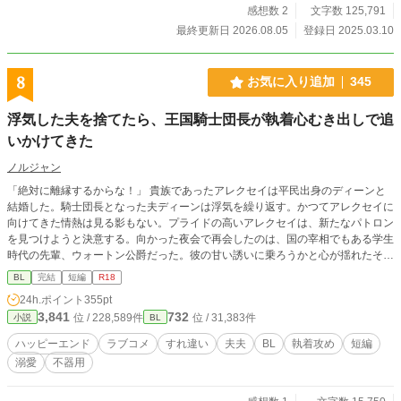
感想数 2
文字数 125,791
最終更新日 2026.08.05
登録日 2025.03.10
8
お気に入り追加
345
浮気した夫を捨てたら、王国騎士団長が執着心むき出しで追
いかけてきた
ノルジャン
「絶対に離縁するからな！」 貴族であったアレクセイは平民出身のディーンと
結婚した。騎士団長となった夫ディーンは浮気を繰り返す。かつてアレクセイに
向けてきた情熱は見る影もない。プライドの高いアレクセイは、新たなパトロン
を見つけようと決意する。向かった夜会で再会したのは、国の宰相でもある学生
時代の先輩、ウォートン公爵だった。彼の甘い誘いに乗ろうかと心が揺れたその
瞬間、強く腕を掴まれ阻まれた。 「こんな所で男漁りとはいいご身分だな」 冷
BL
完結
短編
R18
え切ったはずの夫が見せる独占欲。彼の真意とは一体…？すれ違い続けた2人の
24h.ポイント
355pt
行く末は？
3,841
732
位 / 228,589件
位 / 31,383件
小説
BL
ハッピーエンド
ラブコメ
すれ違い
夫夫
BL
執着攻め
短編
溺愛
不器用