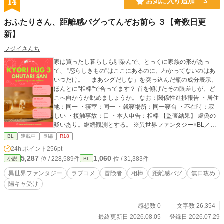
14
お気に入り追加
3
おふたりさん、距離感バグってんぞお前ら ３【奇数日更
新】
フジイさんち
家は買ったし暮らしも馴染んで、とっくに家族の形があっ
て、 "恋らしきもの"はここにあるのに、わかってないのはあ
いつだけ。 「まあシグだしな」を突っ込んだ瓶の成分表示、
ほんとに"相棒"で合ってます？ 首を傾げたその眼差しが、ど
こへ向かうか眺めましょうか。 なお：関係性進捗報告 ・居住
地：同一 ・寝室：同一 ・就寝場所：同一寝台 ・不在時：寂
しい ・接触事故：口 ・本人申告：相棒 【監査結果】 虚偽の
疑いあり。継続観測とする。 ※異世界ファンタジー×BL／距
離がおかしい ※たまに真面目／ギャグ甘／いずれらぶ ※奇数
BL
連載中
長編
R18
日更新／21:30 ※ムフフ多めおよびRｰ18回にはタイトルに
24h.ポイント
256pt
「☆」が入ります／やんわり表現です
5,287
1,060
位 / 228,589件
位 / 31,383件
小説
BL
異世界ファンタジー
ラブコメ
冒険者
相棒
距離感バグ
無口攻め
陽キャ受け
感想数 0
文字数 26,354
最終更新日 2026.08.05
登録日 2026.07.29