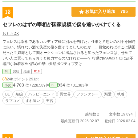
13
お気に入り追加
795
セフレのはずの宰相が国家規模で僕を追いかけてくる
おもちDX
フェレスは宰相であるカルディア様に別れを告げた。仕事と片想いの相手を同時
に失い、慣れない酒で失恋の傷を癒そうとしたのだが……目覚めればそこは隣国
だった!? 奴隷として闇オークションに出品されると知ったフェレスは、せめて
いい人に買ってもらおうと努力するのだけれど――？ 行動力MAXのくせに超不
器用な執着攻め×諦めの早い天然ポジティブ受け
BL
完結
短編
R18
24h.ポイント
291pt
4,703
934
位 / 228,589件
位 / 31,383件
小説
BL
BL
短編
ハッピーエンド
異世界
ファンタジー
溺愛
執着
ラブコメ
すれ違い
王宮
感想数 2
文字数 19,894
最終更新日 2026.02.07
登録日 2026.02.04