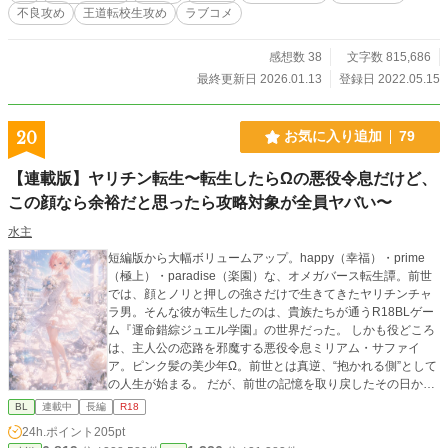
不良攻め
王道転校生攻め
ラブコメ
感想数 38
文字数 815,686
最終更新日 2026.01.13
登録日 2022.05.15
20
お気に入り追加
79
【連載版】ヤリチン転生〜転生したらΩの悪役令息だけど、
この顔なら余裕だと思ったら攻略対象が全員ヤバい〜
水主
短編版から大幅ボリュームアップ。happy（幸福）・prime
（極上）・paradise（楽園）な、オメガバース転生譚。前世
では、顔とノリと押しの強さだけで生きてきたヤリチンチャ
ラ男。そんな彼が転生したのは、貴族たちが通うR18BLゲー
ム『運命錯綜ジュエル学園』の世界だった。 しかも役どころ
は、主人公の恋路を邪魔する悪役令息ミリアム・サファイ
ア。ピンク髪の美少年Ω。前世とは真逆、“抱かれる側”として
の人生が始まる。 だが、前世の記憶を取り戻したその日か
ら、世界は少しずつ歪み始める。 主人公セオドール・パー
BL
連載中
長編
R18
ル。 氷の第一王子ルクス・ダイヤモンド。 紅髪の星術師アス
24h.ポイント
205pt
テル・ルビー。 寡黙な騎士レオン・エメラルド。 そして、ま