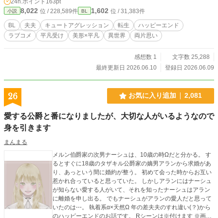
24h.ポイント
163pt
夫。悲しい気持ちでベッドに入った誕生日の夜、ユージーンは自分に生き写しの
8,022
1,602
位 / 228,589件
位 / 31,383件
小説
BL
『裕司』という男の夢を見る。◯エロは控えめのお話です。描写のあるページに
は※印がついています。
BL
夫夫
キュートアグレッション
転生
ハッピーエンド
ラブコメ
平凡受け
美形×平凡
異世界
両片思い
感想数 1
文字数 25,288
最終更新日 2026.06.10
登録日 2026.06.09
26
お気に入り追加
2,081
愛する公爵と番になりましたが、大切な人がいるようなので
身を引きます
まんまる
メルン伯爵家の次男ナーシュは、10歳の時Ωだと分かる。 す
るとすぐに18歳のタザキル公爵家の嫡男アランから求婚があ
り、あっという間に婚約が整う。 初めて会った時からお互い
惹かれ合っていると思っていた。 しかしアランにはナーシュ
が知らない愛する人がいて、それを知ったナーシュはアラン
に離婚を申し出る。 でもナーシュがアランの愛人だと思って
いたのは⋯。 執着系α×天然Ω 年の差夫夫のすれ違い(？)から
のハッピーエンドのお話です。 Rシーンは※付けます ※画像