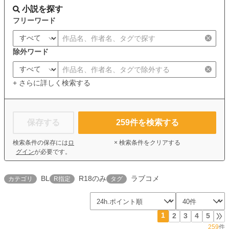
小説を探す
フリーワード
除外ワード
+ さらに詳しく検索する
保存する
259
件を検索する
検索条件の保存には
ロ
× 検索条件をクリアする
グイン
が必要です。
BL
R18のみ
ラブコメ
カテゴリ
R指定
タグ
1
2
3
4
5
259
件