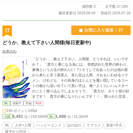
巴！ 光属性彼氏の愛情発電、出力限界突破！！ 好きになるほ
ど甘くなる、光属性大学生×純情ポンコツサキュバスの、可愛
感想数 0
文字数 27,280
くてえっちでちょっぴり妖しい溺愛BLラブコメ！
最終更新日 2026.08.05
登録日 2026.07.26
17
お気に入り追加
27
どうか、教えて下さい人間様(毎日更新中)
白井のわ
「どうか……教えて下さい、人間様。どうすれば、いいです
か？」 「貴方と番になる為には」 突然訪れた世界の終わり、
兼俺という人生の終わり(！？) そうして出会ったのは他の星
から来たと言う異星人。見た目は人間、それもいわゆるイケ
メン。けれども、その長身のほとんどを覆い隠しているコー
トの裾から這い出ていて黒い手は、俺一人くらいハムスター
のごとく握り込んでしまえそうで。 「貴方が、カイト様が好
きです！ 貴方の番になりたいんです！！」 限られた交流期
間。向けられる真っ直ぐな想いについ応えたくなってしまう
BL
連載中
長編
R18
のは、その瞳に魅入られてしまっているから？ 彼の熱意が
24h.ポイント
249pt
新鮮だからか？ 「っ……じゃ、じゃあ……少し、試してみる
5,451
1,096
位 / 228,589件
位 / 31,383件
小説
BL
か……？」 「その……それっぽいこと……？ ……お前とし
てみて、俺が……嫌じゃないか、試してみるっていう
BL
人外×人間
ハッピーエンド
ほのぼの
ラブコメ
美形×平凡
か……」 創作BL、人外×人間。 【後半のお話に、一部性的な
後半からR18