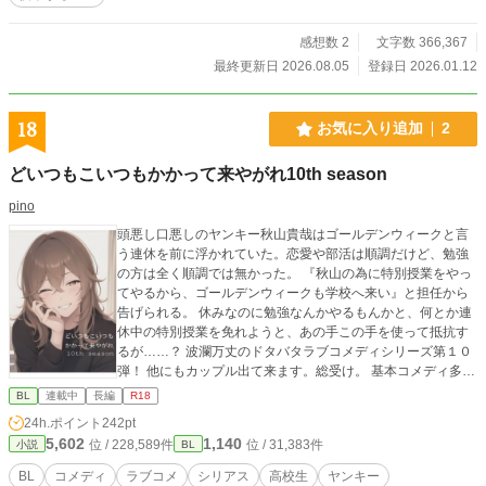
描写を含むものがあります。R18指定のお話にはタイトルに
★を付けます。】
感想数 2
文字数 366,367
最終更新日 2026.08.05
登録日 2026.01.12
18
お気に入り追加
2
どいつもこいつもかかって来やがれ10th season
pino
頭悪し口悪しのヤンキー秋山貴哉はゴールデンウィークと言
う連休を前に浮かれていた。恋愛や部活は順調だけど、勉強
の方は全く順調では無かった。 『秋山の為に特別授業をやっ
てやるから、ゴールデンウィークも学校へ来い』と担任から
告げられる。 休みなのに勉強なんかやるもんかと、何とか連
休中の特別授業を免れようと、あの手この手を使って抵抗す
るが……？ 波瀾万丈のドタバタラブコメディシリーズ第１０
弾！ 他にもカップル出て来ます。総受け。 基本コメディ多め
ですが、性的描写、暴力描写も有ります。 BLです。 今回の
BL
連載中
長編
R18
表紙は演劇部OBの薗田詩音！大学生バージョンです。 貴哉視
24h.ポイント
242pt
点の話です。 ※印がついている話は貴哉以外の視点での話に
5,602
1,140
位 / 228,589件
位 / 31,383件
小説
BL
なってます。
BL
コメディ
ラブコメ
シリアス
高校生
ヤンキー