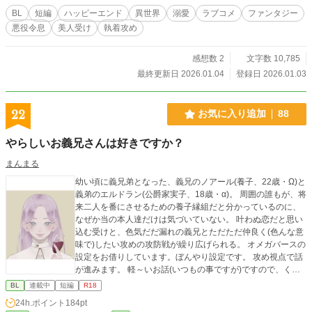
BL
短編
ハッピーエンド
異世界
溺愛
ラブコメ
ファンタジー
悪役令息
美人受け
執着攻め
感想数 2
文字数 10,785
最終更新日 2026.01.04
登録日 2026.01.03
22
お気に入り追加
88
やらしいお義兄さんは好きですか？
まんまる
幼い頃に義兄弟となった、義兄のノアール(養子、22歳・Ω)と
義弟のエルドラン(公爵家実子、18歳・α)。 周囲の誰もが、将
来二人を番にさせるための養子縁組だと分かっているのに、
なぜか当の本人達だけは気づいていない。 叶わぬ恋だと思い
込む受けと、色気だだ漏れの義兄とただただ仲良く(色んな意
味で)したい攻めの攻防戦が繰り広げられる。 オメガバースの
設定をお借りしています。ぼんやり設定です。 攻め視点で話
が進みます。 軽～いお話(いつもの事ですが)ですので、くす
っと笑っていただけたら幸いです。 Rシーンは※付けます。
BL
連載中
短編
R18
※画像はpicrewさんよりお借りしました。 Xアカウント(@wa
24h.ポイント
184pt
wawa_o_o_)