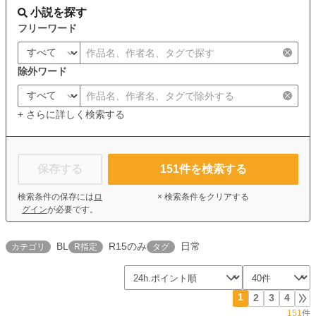
小説を探す
フリーワード
除外ワード
+ さらに詳しく検索する
保存する
151
件を検索する
検索条件の保存には
ロ
× 検索条件をクリアする
グイン
が必要です。
BL
R15のみ
日常
カテゴリ
R指定
タグ
1
2
3
4
151
件