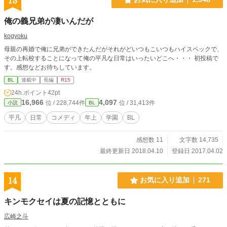
13
俺の義兄弟が凄いんだが
kogyoku
母親の再婚で俺に兄弟ができたんだがそれがどいつもこいつもハイスペックで、
その上転校することになって俺の平凡な日常はいったいどこへ・・・ 初投稿で
す。感想などお待ちしています。
BL
連載中
長編
R15
24h.ポイント
42pt
16,966
4,097
位 / 228,744件
位 / 31,413件
小説
BL
平凡
日常
コメディ
年上
学園
BL
感想数 11
文字数 14,735
最終更新日 2018.04.10
登録日 2017.04.02
14
お気に入り追加
271
キンモクセイは夏の記憶とともに
広崎之斗