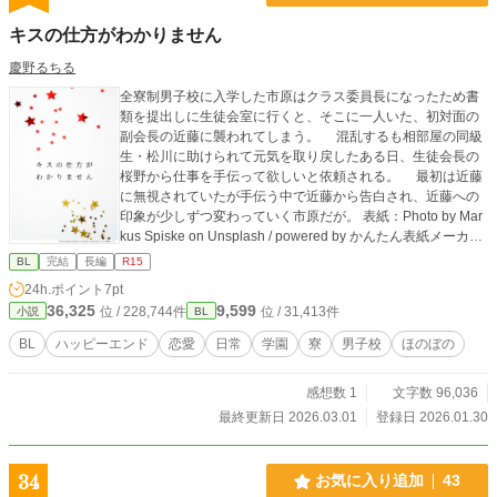
キスの仕方がわかりません
慶野るちる
全寮制男子校に入学した市原はクラス委員長になったため書
類を提出しに生徒会室に行くと、そこに一人いた、初対面の
副会長の近藤に襲われてしまう。 混乱するも相部屋の同級
生・松川に助けられて元気を取り戻したある日、生徒会長の
桜野から仕事を手伝って欲しいと依頼される。 最初は近藤
に無視されていたが手伝う中で近藤から告白され、近藤への
印象が少しずつ変わっていく市原だが。 表紙：Photo by Mar
kus Spiske on Unsplash / powered by かんたん表紙メーカー
様
BL
完結
長編
R15
24h.ポイント
7pt
36,325
9,599
位 / 228,744件
位 / 31,413件
小説
BL
BL
ハッピーエンド
恋愛
日常
学園
寮
男子校
ほのぼの
感想数 1
文字数 96,036
最終更新日 2026.03.01
登録日 2026.01.30
34
お気に入り追加
43