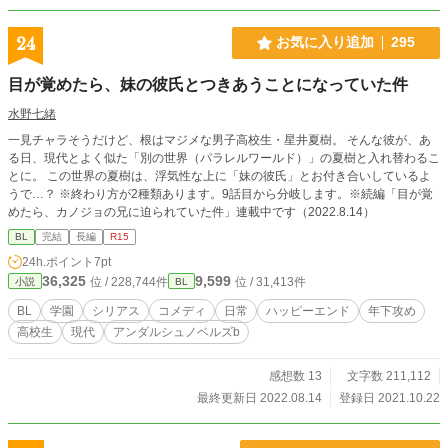
24
お気に入り追加
295
目が覚めたら、妹の彼氏とつきあうことになっていた件
水野七緒
一見チャラそうだけど、根はマジメな男子高校生・星井夏樹。 そんな彼が、あ
る日、現代とよく似た「別の世界（パラレルワールド）」の夏樹と入れ替わるこ
とに。 この世界の夏樹は、浮気性な上に「妹の彼氏」とお付き合いしているよ
うで…？ ※終わり方が2種類あります。9話目から分岐します。※続編「目が覚
めたら、カノジョの兄に迫られていた件」連載中です（2022.8.14）
BL
完結
長編
R15
24h.ポイント
7pt
36,325
9,599
位 / 228,744件
位 / 31,413件
小説
BL
BL
学園
シリアス
コメディ
日常
ハッピーエンド
年下攻め
高校生
現代
アンダルシュノベルズb
感想数 13
文字数 211,112
最終更新日 2022.08.14
登録日 2021.10.22