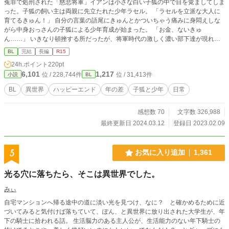
冤罪で処刑された「慈悲将軍」イアンは小さな白い子狐の中で目を覚ましてしま
った。子狐の飼い主は両親に先立たれた少年ラセル。 「ラセルを立派な大人に
育てるきゅん！」 自分の言葉の語尾にきゅんとかついちゃう痛みに身悶えしな
がら中身おっさんの子狐による少年育成が始まった。 「お金、ないきゅ
ん……」 いきなり頓挫する所だったが、将軍時代の激しく濃い部下達が現れた
のだ。 濃すぎる部下達、冤罪の謎、ラセルの正体。いくつもの不思議を放置
BL
完結
長編
R15
して、子狐イアンと少年ラセルは成長していく。 「木の棒は神が創りたもうた
24h.ポイント
220pt
最高の遊び道具だきゅん！」 「ホントだねぇ、イアン。ほーら、とって来
6,101
1,217
位 / 228,744件
位 / 31,413件
小説
BL
て〜」 「きゅーん！ 」 今日ももふもふ、元気です。 R18ではありません、
もう一度言います、R18ではありません。R15も念の為だけについています。
BL
異世界
ハッピーエンド
年の差
子狐と少年
日常
ただ、可愛い狐と少年がパタパタしているだけでです。 完結致しました。
中弛み、スランプなどを挟みつつ_:(´ཀ`」 ∠):大変申し訳ないですがエンディン
感想数 70
文字数 326,988
グまで辿り着かせていただきました。 ありがとうございます！
最終更新日 2024.03.12
登録日 2023.02.09
5
お気に入り追加
1,361
光る穴に落ちたら、そこは異世界でした。
みぃ
自宅マンションへ帰る途中の道に淡い光を見つけ、なに？ と確かめるために近
づいてみると気付けば落ちていて、ぽん、と異世界に放り出された大学生が、年
下の騎士に拾われる話。 生活脳力のある主人公が、生活能力のない年下騎士の