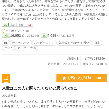
弟みたいで好きだった年下αに、外堀を埋められてしまい意を決して番になるま
での物語。 小山悠人は大学入学を機に上京し、それから実家には帰っていなか
った。 田舎故にΩであることに対する風当たりに我慢できなかったからだ。 そ
して１０年の月日が流れたある日、年下で幼なじみの六條純一が突然悠人の前に
現われる。 純一はずっと好きだったと告白し、１０年越しの想いを伝える。 し
かし純一はαであり、立派に仕事もしていて、なにより見た目だって良い。 「俺
BL
完結
長編
R15
になんてもったいない！」 素直になれない年上Ωと、執着系年下αを取り巻く人
24h.ポイント
42pt
達との、ハッピーエンドまでの物語。 性描写のある話は【※】をつけていきま
16,952
4,099
位 / 228,744件
位 / 31,413件
小説
BL
す。
BL
オメガバース
ハッピーエンド
執着攻め×逃げたい受け
日常
社会人
第13回BL大賞
感想数 1
文字数 135,859
最終更新日 2023.11.24
登録日 2023.10.30
15
お気に入り追加
140
来世はこの人と関りたくないと思ったのに。
ありま氷炎
前世の記憶を持つ、いずる。 彼は前世で主人だった三日月と、来世で関わらな
い事を願った。 しかし願いは叶わず、幼馴染として生まれ変わってしまった。