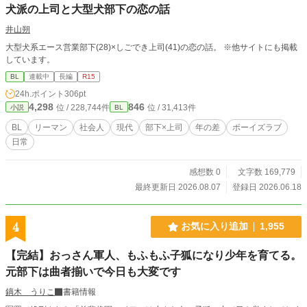
犬派の上司と大型犬部下の恋の話
井山朔
大型犬系エース営業部下(28)×しごでき上司(41)の恋の話。 ※他サイトにも掲載
しています。
BL
連載中
長編
R15
24h.ポイント
306pt
4,298
846
位 / 228,744件
位 / 31,413件
小説
BL
BL
リーマン
社会人
現代
部下×上司
年の差
ボーイズラブ
日常
感想数 0
文字数 169,779
最終更新日 2026.08.07
登録日 2026.06.18
4
お気に入り追加
1,955
【完結】おっさん軍人、もふもふ子狐になり少年を育てる。
元部下は曲者揃いで今日も大変です
鏑木 うりこ
書籍情報