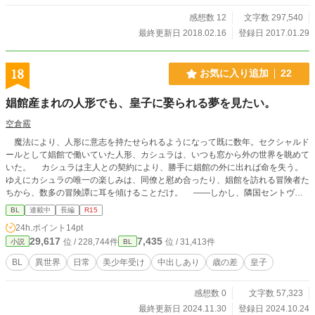
感想数 12
文字数 297,540
最終更新日 2018.02.16
登録日 2017.01.29
18
お気に入り追加
22
娼館産まれの人形でも、皇子に娶られる夢を見たい。
空倉霰
魔法により、人形に意志を持たせられるようになって既に数年。セクシャルド
ールとして娼館で働いていた人形、カシュラは、いつも窓から外の世界を眺めて
いた。 カシュラは主人との契約により、勝手に娼館の外に出れば命を失う。
ゆえにカシュラの唯一の楽しみは、同僚と慰め合ったり、娼館を訪れる冒険者た
ちから、数多の冒険譚に耳を傾けることだけ。 ――しかし、隣国セントヴル
ムとの外交会談当日。なんとセントヴルムからの代表人、セファール・セヴルム
BL
連載中
長編
R15
皇子が、なんの気まぐれかカシュラを呼び寄せ、夜伽を命じた。 「ただの皇
24h.ポイント
14pt
族の遊び」。カシュラはそう確信しながら、最初で最後の外の世界を目に焼き付
29,617
7,435
位 / 228,744件
位 / 31,413件
小説
BL
ける。そして一度きりのつもりで皇子を愛した……の、だが。なぜかセヴルム皇
子は、翌日、翌々日と続けてカシュラを買い続け……？ （Nolaの方でも、紫藤
BL
異世界
日常
美少年受け
中出しあり
歳の差
皇子
光之助名義であげてたりします）
感想数 0
文字数 57,323
最終更新日 2024.11.30
登録日 2024.10.24