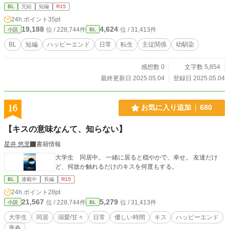
BL
完結
短編
R15
24h.ポイント
35pt
19,188
4,624
位 / 228,744件
位 / 31,413件
小説
BL
BL
短編
ハッピーエンド
日常
転生
主従関係
幼馴染
感想数 0
文字数 5,854
最終更新日 2025.05.04
登録日 2025.05.04
16
お気に入り追加
680
【キスの意味なんて、知らない】
星井 悠里
書籍情報
大学生 同居中。 一緒に居ると穏やかで、幸せ。 友達だけ
ど、何故か触れるだけのキスを何度もする。
BL
連載中
長編
R15
24h.ポイント
28pt
21,567
5,279
位 / 228,744件
位 / 31,413件
小説
BL
大学生
同居
溺愛/甘々
日常
優しい時間
キス
ハッピーエンド
青春