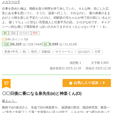
メカラウロ子
仕事を辞めた俺は、惰眠を貪り時間を持て余していた。 そんな時、目にした広
告にある事を思いつく。 そうだ、温泉へ行こう。 それなのに。 着の身着のまま
おひとり様を楽しむ予定だったのに、幼馴染の兄ちゃんが何で目の前にいるんだ
よ。 緩くてちょっと切ない完璧超人と社畜平凡の話。 エロ少なめです。 ギャグ
シーン的な感じで濁音喘ぎっぽいの入れてますがえっちじゃないです！！ わー
っと勢いで書きました。
BL
完結
ｼｮｰﾄｼｮｰﾄ
R15
24h.ポイント
7pt
36,325
9,599
位 / 228,744件
位 / 31,413件
小説
BL
美形×平凡
BL
現代
幼馴染
サラリーマン
ほのぼの
日常
感想数 1
文字数 6,995
最終更新日 2025.12.26
登録日 2025.12.26
27
お気に入り追加
8
〇〇日後に番になる泉先生(α)と神楽くん(Ω)
最上ふう。
教師でαの泉涼介と、生徒でΩの神楽悠斗。 放課後の部活、国語研究室、教室―
―“先生と生徒”として過ごす何気ない日々の中で、二人は少しずつ惹かれ合って