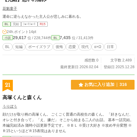
花魁童子
運命に逆らえなかった主人公が悲しみに暮れる。
BL
完結
ｼｮｰﾄｼｮｰﾄ
R15
24h.ポイント
14pt
29,617
7,435
位 / 228,744件
位 / 31,413件
小説
BL
BL
短編
ボーイズラブ
後悔
恋愛
現代
α×Ω
日常
感想数 0
文字数 2,489
最終更新日 2026.02.04
登録日 2025.12.28
21
お気に入り追加
316
高塚くんと森くん
うりぼう
顔だけが取り柄の高塚くん。 ごくごく普通の高校生の森くん。 「好きなんだ、
オレと付き合って」 「え、嫌だ」 そこから始まる二人のお話。 基本一話完結。
本編完結済み 随時小話更新予定です。 ※ＢＬ ※受け大好き ※攻め半分変態 ※
Ｒ15というほどＲ15表現はありません