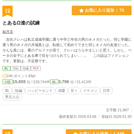
12
お気に入り追加
75
とあるΩ達の試練
如月圭
吉住クレハは私立成城学園に通う中学三年生の男のオメガだった。同じ学園に
通う男のオメガの月城真とは、転校して初めてできた同じオメガの友達だった。
そんな真には、番のアルファが居て、クレハはうらやましいと思う。しかし、ベ
ータの女子にとある事で目をつけられてしまい……。 この話はフィクション
です。更新は、不定期です。
BL
完結
短編
R15
24h.ポイント
49pt
15,655
3,706
位 / 228,744件
位 / 31,413件
小説
BL
BL
短編
ハッピーエンド
溺愛
甘々
イケメン
日常
男主人公
文字数 21,987
最終更新日 2026.03.08
登録日 2026.01.30
お気に入り追加
1,348