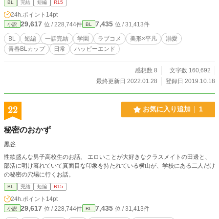
BL
完結
短編
R15
24h.ポイント
14pt
29,617
7,435
位 / 228,744件
位 / 31,413件
小説
BL
BL
短編
一話完結
学園
ラブコメ
美形×平凡
溺愛
青春BLカップ​
日常
ハッピーエンド
感想数 8
文字数 160,692
最終更新日 2022.01.28
登録日 2019.10.18
22
お気に入り追加
1
秘密のおかず
黒谷
性欲盛んな男子高校生のお話。 エロいことが大好きなクラスメイトの田邊と、
部活に明け暮れていて真面目な印象を持たれている横山が、学校にある二人だけ
の秘密の穴場に行くお話。
BL
完結
短編
R15
24h.ポイント
14pt
29,617
7,435
位 / 228,744件
位 / 31,413件
小説
BL