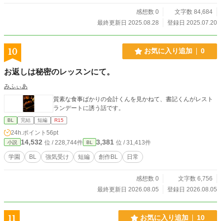
感想数 0
文字数 84,684
最終更新日 2025.08.28
登録日 2025.07.20
10
お気に入り追加
0
お返しは秘密のレッスンにて。
みふぃあ
質素な食事ばかりの会計くんを見かねて、書記くんがレスト
ランデートに誘う話です。
BL
完結
短編
R15
24h.ポイント
56pt
14,532
3,381
位 / 228,744件
位 / 31,413件
小説
BL
学園
BL
強気受け
短編
創作BL
日常
感想数 0
文字数 6,756
最終更新日 2026.08.05
登録日 2026.08.05
11
お気に入り追加
10