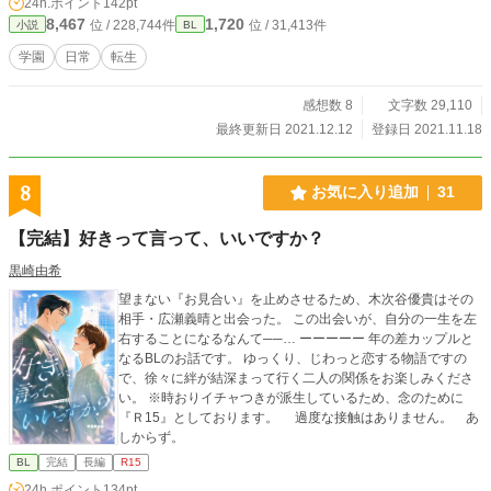
24h.ポイント
142pt
8,467
1,720
位 / 228,744件
位 / 31,413件
小説
BL
学園
日常
転生
感想数 8
文字数 29,110
最終更新日 2021.12.12
登録日 2021.11.18
8
お気に入り追加
31
【完結】好きって言って、いいですか？
黒崎由希
望まない『お見合い』を止めさせるため、木次谷優貴はその
相手・広瀬義晴と出会った。 この出会いが、自分の一生を左
右することになるなんて──… ーーーーー 年の差カップルと
なるBLのお話です。 ゆっくり、じわっと恋する物語ですの
で、徐々に絆が結深まって行く二人の関係をお楽しみくださ
い。 ※時おりイチャつきが派生しているため、念のために
『Ｒ15』としております。 過度な接触はありません。 あ
しからず。
BL
完結
長編
R15
24h.ポイント
134pt