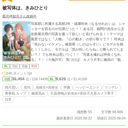
被写体は、きみひとり
霜月@如月さん改稿中
写真部に所属する高校2年・成瀬玲央（なるせれお）は、シャ
ッターを切るのが日課だった！！ ある日、顧問の先生から文
化祭展示用の写真を撮って欲しいと告げられる！！テーマは
風景ではなく『人物』『心の動き』の切り取りで？！ 玲央は
『笑わないイケメン』篠原翠（しのはらすい）にモデルを頼
む！！しかし、モデルは『気が向いたらね』と断られてしま
い？！ でも玲央は思いつく！！『写真を撮れば仲良くなれ
る』？！（※無許可） 気づけば、カメラ片手に篠原の『観察
記録』を始めていてーー？！（※ただのストーカーです） そ
BL
完結
長編
R15
して、昼休みだけのモデル契約。 ファインダー越しに近づく
24h.ポイント
7pt
ふたりの距離。『もっと知りたい』って気持ちは、シャッタ
36,404
9,626
位 / 228,744件
位 / 31,413件
小説
BL
ーを切るたびに加速する！！ 彼のレンズが捉えるのは、いつ
だって『翠』だけーー。 夏の終わり、ふたりの距離は少しず
両片思い
現代
高校生×高校生
学園
ハッピーエンド
ツンデレ
つ近づいていく。シャッターの音に重なる鼓動。まっすぐな
青春BLカップ​
糖度高め
不器用独占欲攻め×笑顔子犬系カメラ男子
視線。ふと触れた指先。 玲央の写真が注目を集めるーーはず
日常
だった。 だけど、大切にしていた『想い』が踏みにじられた
とき、玲央はもう、写真を撮れなくなって……。 止まったシ
ャッター。俯いたままの玲央。 そんな彼の光を、もう一度取
感想数 55
文字数 96,986
り戻せるのは、 きっと、たったひとりーー。 ※えっちな雰囲
最終更新日 2025.08.22
登録日 2025.08.04
気のエピには#がついています。 ※直接的性描写はありませ
ん。寸止めまでです。 まぁ、色々書きましたが、眉わんこ事