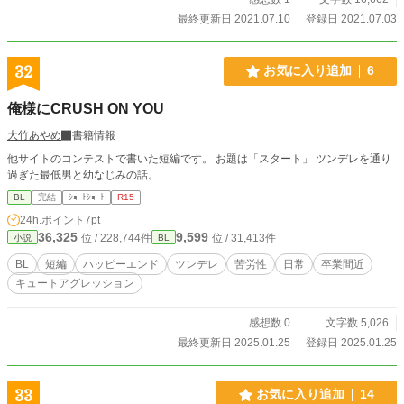
最終更新日 2021.07.10
登録日 2021.07.03
32
お気に入り追加
6
俺様にCRUSH ON YOU
大竹あやめ
書籍情報
他サイトのコンテストで書いた短編です。 お題は「スタート」 ツンデレを通り
過ぎた最低男と幼なじみの話。
BL
完結
ｼｮｰﾄｼｮｰﾄ
R15
24h.ポイント
7pt
36,325
9,599
位 / 228,744件
位 / 31,413件
小説
BL
BL
短編
ハッピーエンド
ツンデレ
苦労性
日常
卒業間近
キュートアグレッション
感想数 0
文字数 5,026
最終更新日 2025.01.25
登録日 2025.01.25
33
お気に入り追加
14