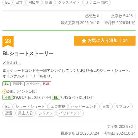
BL
日常
同級生
短編
クラスメイト
オナニー自慰
感想数 0
文字数 5,486
最終更新日 2026.04.10
登録日 2026.04.10
23
お気に入り追加
14
BLショートストーリー
メタボ戦士
素人ショートコントを一部アレンジしてつくりあげたBLのショートショート。
オリジナルストーリーも有り。
BL
連載中
ｼｮｰﾄｼｮｰﾄ
R15
24h.ポイント
14pt
29,617
7,435
位 / 228,744件
位 / 31,413件
小説
BL
BL
ショートショート
エロ重視
ハッピーエンド
日常
ラブコメ
恋愛
男主人公
シリアス
バッドエンド
文字数 202,976
最終更新日 2026.07.24
登録日 2024.10.14