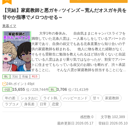
【完結】家庭教師と悪ガキ♂ツインズ～荒んだオスガキ共を
甘やか指導でメロつかせる～
巣暮イマ
大学1年の春休み。 自由気ままにキャンパスライフを
満喫していた北条八雲は、一人暮らしをしているアパートの
大家であり、自身の叔父でもある北条直重から知り合いの子
供の家庭教師を頼まれる。 他人に物を教えた経験がなく、
そもそも受験生に勉強を教えられるほど頭が良くないと自認
している八雲はあまり乗り気ではなかったが、割安でアパー
トに住ませてもらっている叔父のお願いを断れず、渋々承諾
することに。 そんな八雲が家庭教師を担当することになっ
た生徒は、中学校の担任や塾講師も手を焼く双子の悪ガキだ
BL
完結
長編
R15
った……が、しかし。 対する北条八雲は高校時代、地元の
24h.ポイント
49pt
学生たちに『西附の巨獣』と呼ばれ恐れられていた男だっ
15,655
3,706
位 / 228,744件
位 / 31,413件
小説
BL
た。 「しょうがねえ……俺が悪ガキ共を教育的指導してやる
か」 これは、ひょんなことから家庭教師になってしまった
年の差
ショタおに
ライトBL
ハッピーエンド
甘々
家庭教師
男子大学生が、教育的指導を通して双子の悪ガキ中学生の荒
ラブコメ
身長差
日常
恋愛
んだ心を少しずつほぐし解く、パワフルでハートフルな甘々
ツインボーイズラブコメディである―― ※作品の表紙イラス
トは自作です。 小説本文、イラスト共にAIは一切使用してお
感想数 0
文字数 102,389
りません。
最終更新日 2026.05.17
登録日 2026.05.10