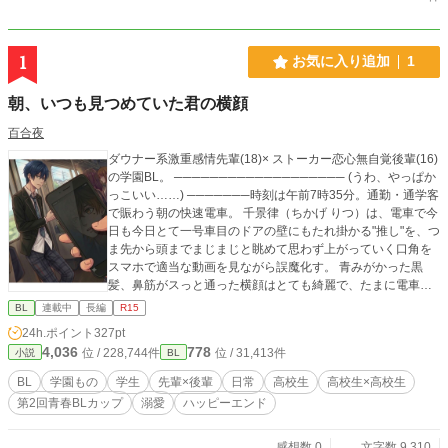
1
お気に入り追加
1
朝、いつも見つめていた君の横顔
百合夜
ダウナー系激重感情先輩(18)× ストーカー恋心無自覚後輩(16)
の学園BL。 ─────────────────── (うわ、やっぱか
っこいい……) ───────時刻は午前7時35分。通勤・通学客
で賑わう朝の快速電車。 千景律（ちかげ りつ）は、電車で今
日も今日とて一号車目のドアの壁にもたれ掛かる"推し"を、つ
ま先から頭までまじまじと眺めて思わず上がっていく口角を
スマホで適当な動画を見ながら誤魔化す。 青みがかった黒
髪、鼻筋がスっと通った横顔はとても綺麗で、たまに電車の
揺れに合わせて長めの髪の毛の隙間から不意に見える沢山の
BL
連載中
長編
R15
ピアスとのギャップにドキドキが止まらない。 ワイヤレスの
24h.ポイント
327pt
イヤホンからたまに漏れ出て聞こえてくる音楽はハードロッ
4,036
778
位 / 228,744件
位 / 31,413件
小説
BL
ク系。クール系の涼し気な見た目に反してそこもいい。 身長
は高め。絶対１８０cm以上はあるだろう。たまにつり革に頭
BL
学園もの
学生
先輩×後輩
日常
高校生
高校生×高校生
が当たって眉間に皺を寄せているのを見て、思わず笑いそう
第2回青春BLカップ
溺愛
ハッピーエンド
になるのを何度堪えたか。 ───────嗚呼、本当にかっこい
い。俺の推しである同じ学校の二つ上の先輩、浅葱 薫(あさぎ
かおる)は、今日素敵である。 ꕤ︎︎ ꕤ︎︎ ꕤ︎︎ 中学生の頃の律は難関
感想数 0
文字数 9,310