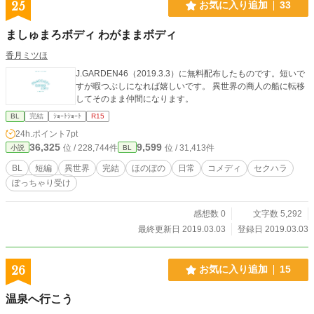
25
お気に入り追加
33
ましゅまろボディ わがままボディ
香月ミツほ
J.GARDEN46（2019.3.3）に無料配布したものです。短いで
すが暇つぶしになれば嬉しいです。 異世界の商人の船に転移
してそのまま仲間になります。
BL
完結
ｼｮｰﾄｼｮｰﾄ
R15
24h.ポイント
7pt
36,325
9,599
位 / 228,744件
位 / 31,413件
小説
BL
BL
短編
異世界
完結
ほのぼの
日常
コメディ
セクハラ
ぽっちゃり受け
感想数 0
文字数 5,292
最終更新日 2019.03.03
登録日 2019.03.03
26
お気に入り追加
15
温泉へ行こう