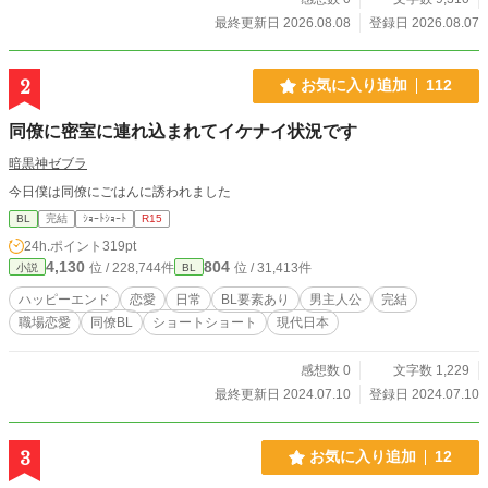
高校の受験に取り組む真面目な少年だった。 そんなある日、
最終更新日 2026.08.08
登録日 2026.08.07
中学生の律はとあるトラブルがあり、家に帰れずにいた所を
薫に声をかけられたことで助けられ、そのかっこよさに一目
惚れしてしまう(本人はあくまでもアイドルを追っかけている
2
お気に入り追加
112
という心境らしい) それからというものの、律は受験を投げ捨
てて誰でも入れると噂がある彼と同じ偏差値の低い高校に進
同僚に密室に連れ込まれてイケナイ状況です
学するほど酔狂し、そうして毎朝駅で彼を観察を続けるスト
ーカーじみた行動を繰り返す毎日を送っていた。 高校デビュ
暗黒神ゼブラ
ーで律は必死にチャラく演じているものの中身は真面目ガリ
今日僕は同僚にごはんに誘われました
勉陰キャのままである。 どうやって、いつ声をかけようか
日々悩んでいたある日の部活帰り、律が落としたスマホを薫
BL
完結
ｼｮｰﾄｼｮｰﾄ
R15
が拾い───────！？ 律の​画面に映る３匹の愛猫の待ち受け
24h.ポイント
319pt
を見た薫が、ふっと目を細めて声をかけてきた。 ​「……猫、
4,130
804
位 / 228,744件
位 / 31,413件
小説
BL
好きなの？」 ダウナー系激重感情先輩(18)×ストーカー恋心無
自覚後輩(16)の二人が付き合うまでのお話です。 予想以上の
ハッピーエンド
恋愛
日常
BL要素あり
男主人公
完結
激重な感情を向けていたのは実は……！？ 火曜日中心に不定
職場恋愛
同僚BL
ショートショート
現代日本
期更新予定です よろしくお願いします。 ※表紙、立ち絵はイ
メージがわかりやすいようにAIで出力しておりますが執筆に
感想数 0
文字数 1,229
は使っておりません。画像は問題があれば下げます
最終更新日 2024.07.10
登録日 2024.07.10
3
お気に入り追加
12