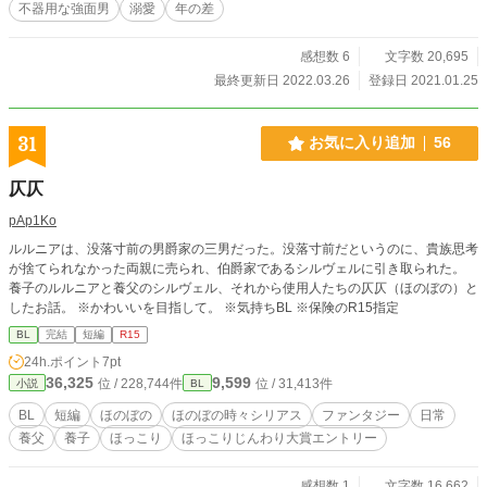
不器用な強面男
溺愛
年の差
感想数 6
文字数 20,695
最終更新日 2022.03.26
登録日 2021.01.25
31
お気に入り追加
56
仄仄
pAp1Ko
ルルニアは、没落寸前の男爵家の三男だった。没落寸前だというのに、貴族思考
が捨てられなかった両親に売られ、伯爵家であるシルヴェルに引き取られた。
養子のルルニアと養父のシルヴェル、それから使用人たちの仄仄（ほのぼの）と
したお話。 ※かわいいを目指して。 ※気持ちBL ※保険のR15指定
BL
完結
短編
R15
24h.ポイント
7pt
36,325
9,599
位 / 228,744件
位 / 31,413件
小説
BL
BL
短編
ほのぼの
ほのぼの時々シリアス
ファンタジー
日常
養父
養子
ほっこり
ほっこりじんわり大賞エントリー
感想数 1
文字数 16,662