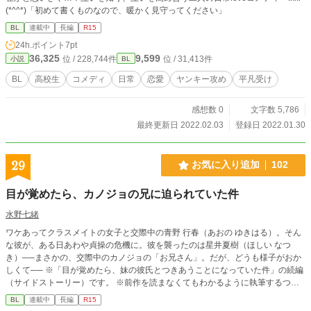
(*^^*)「初めて書くものなので、暖かく見守ってください」
BL
連載中
長編
R15
24h.ポイント
7pt
36,325
9,599
位 / 228,744件
位 / 31,413件
小説
BL
BL
高校生
コメディ
日常
恋愛
ヤンキー攻め
平凡受け
感想数 0
文字数 5,786
最終更新日 2022.02.03
登録日 2022.01.30
29
お気に入り追加
102
目が覚めたら、カノジョの兄に迫られていた件
水野七緒
ワケあってクラスメイトの女子と交際中の青野 行春（あおの ゆきはる）。そん
な彼が、ある日あわや貞操の危機に。彼を襲ったのは星井夏樹（ほしい なつ
き）──まさかの、交際中のカノジョの「お兄さん」。だが、どうも様子がおか
しくて── ※「目が覚めたら、妹の彼氏とつきあうことになっていた件」の続編
（サイドストーリー）です。 ※前作を読まなくてもわかるように執筆するつも
りですが、前作も読んでいただけると有り難いです。 ※エンドは1種類の予定で
BL
連載中
長編
R15
すが、２種類になるかもしれません。