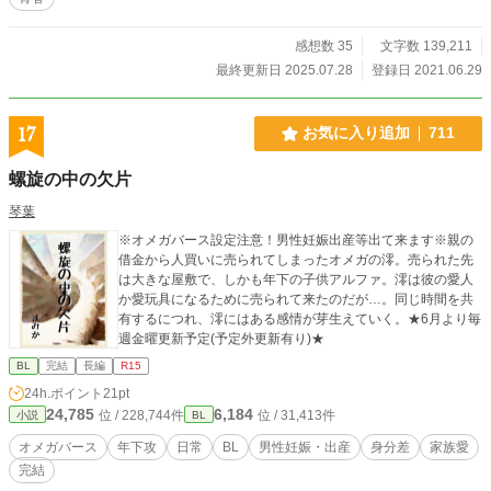
感想数 35
文字数 139,211
最終更新日 2025.07.28
登録日 2021.06.29
17
お気に入り追加
711
螺旋の中の欠片
琴葉
※オメガバース設定注意！男性妊娠出産等出て来ます※親の
借金から人買いに売られてしまったオメガの澪。売られた先
は大きな屋敷で、しかも年下の子供アルファ。澪は彼の愛人
か愛玩具になるために売られて来たのだが…。同じ時間を共
有するにつれ、澪にはある感情が芽生えていく。★6月より毎
週金曜更新予定(予定外更新有り)★
BL
完結
長編
R15
24h.ポイント
21pt
24,785
6,184
位 / 228,744件
位 / 31,413件
小説
BL
オメガバース
年下攻
日常
BL
男性妊娠・出産
身分差
家族愛
完結