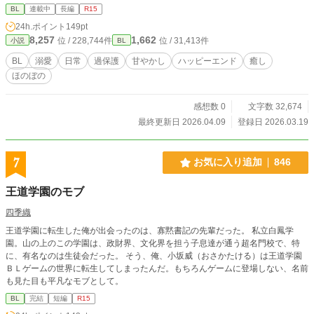
BL
連載中
長編
R15
24h.ポイント
149pt
8,257
1,662
位 / 228,744件
位 / 31,413件
小説
BL
BL
溺愛
日常
過保護
甘やかし
ハッピーエンド
癒し
ほのぼの
感想数 0
文字数 32,674
最終更新日 2026.04.09
登録日 2026.03.19
7
お気に入り追加
846
王道学園のモブ
四季織
王道学園に転生した俺が出会ったのは、寡黙書記の先輩だった。 私立白鳳学
園。山の上のこの学園は、政財界、文化界を担う子息達が通う超名門校で、特
に、有名なのは生徒会だった。 そう、俺、小坂威（おさかたける）は王道学園
ＢＬゲームの世界に転生してしまったんだ。もちろんゲームに登場しない、名前
も見た目も平凡なモブとして。
BL
完結
短編
R15