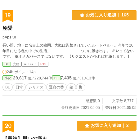
19
お気に入り追加
165
溺愛
pAp1Ko
長い間、地下に名目上の幽閉、実際は監禁されていたルートベルト。今年で20
年目になる檻の中での生活。――――――――ついに動き出す。 ※やってない
です。 ※オメガバースではないです。 【リクエストがあれば執筆します。】
BL
完結
ｼｮｰﾄｼｮｰﾄ
R15
24h.ポイント
14pt
29,617
7,435
位 / 228,744件
位 / 31,413件
小説
BL
BL
日常
シリアス
運命の番
鎖
枷
感想数 0
文字数 8,777
最終更新日 2021.05.05
登録日 2021.05.05
20
お気に入り追加
2
【完結】思いの痛み