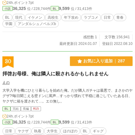
24h.ポイント
7pt
36,325
9,599
位 / 228,744件
位 / 31,413件
小説
BL
BL
現代
イケメン
高校生
年下攻め
ラブコメ
日常
青春
学園
アンダルシュノベルズb
感想数 1
文字数 156,941
最終更新日 2024.01.07
登録日 2022.08.10
30
お気に入り追加
287
拝啓お母様、俺は隣人に殺されるかもしれません
えの
大学入学を機にひとり暮らしを始めた俺。だが隣人ガチャは最悪で、まさかのヤ
グザ?!毎日聞こえる壁ドンに罵声…すっかり慣れて平穏に過ごしていたある日、
ヤクザに箱を渡されて…。エロ無し。
BL
完結
長編
R15
24h.ポイント
7pt
36,325
9,599
位 / 228,744件
位 / 31,413件
小説
BL
日常
ヤクザ
執着
大学生
ほのぼの
BL
ギャグ