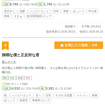
8,766
1,799
位 / 228,744件
位 / 31,413件
小説
BL
現代ＢＬ
溺愛
ハッピーエンド
日常
考察
ほっこり
年の差
青春
ざまぁ
第2回青春BLカップ
感想数 0
文字数 204,832
最終更新日 2026.08.02
登録日 2026.06.20
9
お気に入り追加
103
病弱な僕と正反対な君
蒸しケーキ
幼少期より病弱で体が弱い袴田唯と、そんな唯を気にかけるクラスメイトの一条
颯の話。
BL
完結
長編
R15
24h.ポイント
56pt
14,532
3,381
位 / 228,744件
位 / 31,413件
小説
BL
BL
ハッピーエンド
甘々
日常
モダモダ恋愛
イケメン
青春
ほっこり
高校生
青春BLカップ​