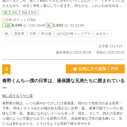
抜けてるとこや、美しく格好いいのにかわいいってなんだ！？ とギャップにも
だえながら、ゆるく仲良く暮らしていきます。 何もかも、ふわふわゆるゆる。
ですが、描写はなくても主人公は受け、騎士は攻めです。
BL
完結
長編
R15
24h.ポイント
156pt
8,049
1,603
位 / 228,744件
位 / 31,413件
小説
BL
BL
異世界
日常
年の差
ほのぼの時々シリアス
ゆるＢＬ
文字数 121,414
最終更新日 2022.06.09
登録日 2022.05.01
6
お気に入り追加
274
春野くんち―僕の日常は、過保護な兄弟たちに囲まれている
―
猫に恋するワサビ菜
春野家の朝は、いつも賑やかで少しだけ過保護。 穏やかで包容力のある長男・
千隼。 明るくチャラめだが独占欲を隠さない次男・蓮。 家事万能でツンデレ気
味な三男・凪。 素直になれないクールな末っ子・琉生。 そして、四人の兄弟か
ら猫のように可愛がられている四男の乃空。 自由奔放な乃空の振る舞いに、兄
たちは呆れながらも、とろけるような笑顔で彼を甘やかす。