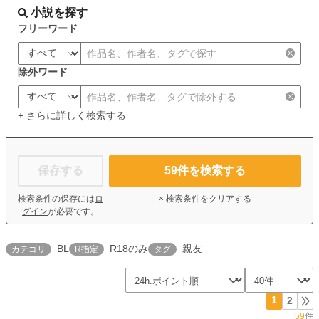
小説を探す
フリーワード
除外ワード
+ さらに詳しく検索する
保存する
59
件を検索する
検索条件の保存には
ロ
× 検索条件をクリアする
グイン
が必要です。
BL
R18のみ
親友
カテゴリ
R指定
タグ
1
2
59
件