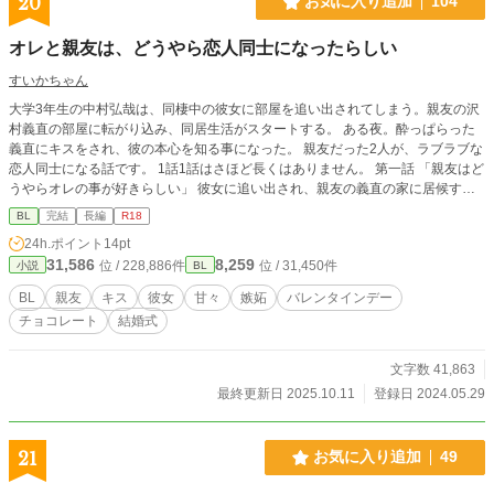
20
お気に入り追加
104
オレと親友は、どうやら恋人同士になったらしい
すいかちゃん
大学3年生の中村弘哉は、同棲中の彼女に部屋を追い出されてしまう。親友の沢
村義直の部屋に転がり込み、同居生活がスタートする。 ある夜。酔っぱらった
義直にキスをされ、彼の本心を知る事になった。 親友だった2人が、ラブラブな
恋人同士になる話です。 1話1話はさほど長くはありません。 第一話 「親友はど
うやらオレの事が好きらしい」 彼女に追い出され、親友の義直の家に居候する
事になった弘哉。ある日、寝ているところを義直にキスされ…。 第二話 「オレ
BL
完結
長編
R18
は、どうやら親友の事を好きになったみたいだ」 エッチな関係になった弘哉と
24h.ポイント
14pt
義直。だが、弘哉には義直への気持ちがいまいちわからなかった。そんな時、義
31,586
8,259
位 / 228,886件
位 / 31,450件
小説
BL
直が年上の男性と…。 第三話 「恋人は、どうやらオレの元カノに嫉妬している
らしい」 ラブラブな二人の前に、弘哉の元カノが現れ…。 第四話 「どうやらオ
BL
親友
キス
彼女
甘々
嫉妬
バレンタインデー
レは、恋人を傷つけてしまったらしい」 友人の浩介の言葉に、バレたらどうし
チョコレート
結婚式
ようと不安になる弘哉。その事で義直を傷つけてしまい…。 第五話 「どうやら
恋人は、オレからのチョコレートを待っていたみたいだ」 バレンタインデーの
甘々な2人の話です。 第六話 「どうやらオレは、恋人との✕✕✕が我慢できない
文字数 41,863
らしい」 連日のように激しく求めてくる義直に、弘哉はかなり困っていた。つ
最終更新日 2025.10.11
登録日 2024.05.29
いついかわいくない言葉を言ってしまい、小さなケンカとなる。そんな時、高校
時代の友人・野々川一諒からしばらく泊めてくれと頼まれる。弘哉と義直は、単
なる友達を演じなくてはならなくて…。 一人で寝る寂しさに、弘哉は…。 第七
21
お気に入り追加
49
話 「どうやらオレは恋人と離れたくないらしい」 大学を卒業し、新しいマンシ
ョンに引っ越した義直と弘哉。ラブラブな日々を送る2人を、弘哉の兄である雅