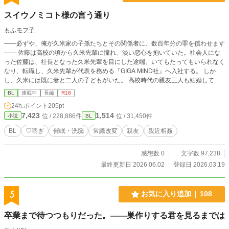
スイウノミコト様の言う通り
もふモフ子
――必ずや、俺が久米家の子孫たちとその関係者に、数百年分の罪を償わせます
―― 佐藤は高校の頃から久米先輩に憧れ、淡い恋心を抱いていた。社会人にな
った佐藤は、社長となった久米先輩を目にした途端、いてもたってもいられなく
なり、転職し、久米先輩が代表を務める『GIGA MIND社』へ入社する。 しか
し、久米には既に妻と二人の子どもがいた。 高校時代の親友三人も結婚して家
庭をもち、佐藤の孤独感は募るばかり……。 そんなある日、ひょんなことから
BL
連載中
長編
R18
佐藤は久米家の土地に祀られていた祠を破壊してしまう。 そこには、【スイウ
24h.ポイント
205pt
ノミコト様】という、何百年にもわたって久米家に力を搾取され続けている神様
7,423
1,514
位 / 228,886件
位 / 31,450件
小説
BL
が封じられていた。 【スイウノミコト様】から特別な鈴を授けられた佐藤は
【スイウノミコト様】の力を搾取してきた人間たちに罪を償わせるため、たくさ
BL
♡喘ぎ
催眠・洗脳
常識改変
親友
親近相姦
んの人を支配していく。 ※倫理観皆無のBL小説 ※主人公のハッピーは、無関係
な他者のアンハッピーを犠牲にして築かれています。基本的に、主人公は自己中
感想数 0
文字数 97,238
な総攻め鬼畜野郎です。全ては神様と自分のために！ ※ここに書ききれないほ
ど、どの章も特殊な性癖のオンパレードです。それでも大丈夫だという方のみお
最終更新日 2026.06.02
登録日 2026.03.19
進みください。 ＜親友編＞ 高校時代の三人の親友を寝取る話 ＜先輩編＞ 憧れの
先輩である久米と、その従者である東雲を寝取る話 ＜真相編＞ 【スイウノミコ
ト様】と久米家の因縁が明らかになる話 ＜番外編＞ 本編に載せられなかったエ
5
お気に入り追加
108
ピソードなど
卒業まで待つつもりだった。――巣作りする君を見るまでは