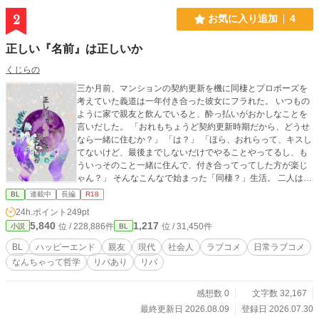
2
お気に入り追加
4
正しい『名前』は正しいか
くじらの
三か月前、マンションの契約更新を機に同棲とプロポーズを
考えていた義道は一年付き合った彼女にフラれた。 いつもの
ように家で親友と飲んでいると、酔っ払いがおかしなことを
言いだした。 「おれもちょうど契約更新時期だから、どうせ
なら一緒に住むか？」 「は？」 「ほら、おれらって、キスし
てないけど、最後までしないだけでやることやってるし、も
ういっそのこと一緒に住んで、付き合ってってした方が楽じ
ゃん？」 そんなこんなで始まった「同棲？」生活。 二人は今
更ながらに「恋愛」と「友愛」について考える。 考えなしの
BL
連載中
長編
R18
自称直感派と 考えるけどめんどくさくなって途中で忘れる男
24h.ポイント
249pt
の 恋愛なんちゃって哲学同棲ラブコメ
5,840
1,217
位 / 228,886件
位 / 31,450件
小説
BL
BL
ハッピーエンド
親友
現代
社会人
ラブコメ
日常ラブコメ
なんちゃって哲学
リバあり
リバ
感想数 0
文字数 32,167
最終更新日 2026.08.09
登録日 2026.07.30