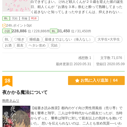
白できずじまい。 けれど頼人くんが２０歳を迎えた彼の誕生
読んでいなくても楽しめます。 ※勇者達は、ほとんど出ませ
日、頼人くんが『お酒を３本』飲むと酔って熟睡してまった
ん。
く起きないと知ってしまったやまぎくんは、抑えきれない想
いから気づいたら頼人くんに夜な夜なえっちなコトをしちゃ
BL
完結
長編
R18
うようになって……な、お話であります♡ ヘタレ優しい意志
24h.ポイント
0pt
よわお酒つよつよ童貞大学生×ちょっと抜けてるおバカ元気な
228,886
31,450
位 / 228,886件
位 / 31,450件
小説
BL
お酒よわよわ（童貞）大学生カップリングです♪ タグにもあ
りますが、攻めのやまぎくんが受けの頼人くんを睡眠姦して
BL
♡喘ぎ
睡眠姦
最後まではしない（挿入なし）
大学生×大学生
おりますのでどうぞご注意ください。 ただし、こちらもタグ
お酒
親友
ヘタレ攻め
完結
にある通り最後までは致しておりませんのであしからずで
す。 ※ R-18エロもので、♡（ハート）喘ぎ満載です。 ※
素敵な表紙は、pixiv小説用フリー素材にて、『やまなし』
感想数 1
文字数 71,076
様からお借りしました。ありがとうございます！ ※ 2020/0
最終更新日 2020.05.31
登録日 2020.05.09
5/31 無事最終話を迎えました、やまっちくんと頼人くんの
モダモダ物語に長い間お付き合いくださりどうもありがとう
ございましたっ！
28
お気に入り追加
64
夜かかる魔法について
狗嵜ネムリ
【縦書き読み推奨】都内のゲイ向け男性用風俗（売り専）で
働く響希と翔宇。二人は中学時代からの親友だったが、当時
からずっと、響希は翔宇に対して親友以上の気持ちを抱いて
いた。 想いを伝えられないのは、二人とも攻め気質──いわ