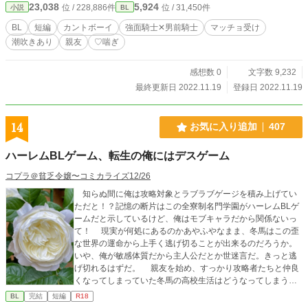
23,038
5,924
位 / 228,886件
位 / 31,450件
小説
BL
BL
短編
カントボーイ
強面騎士✕男前騎士
マッチョ受け
潮吹きあり
親友
♡喘ぎ
感想数 0
文字数 9,232
最終更新日 2022.11.19
登録日 2022.11.19
14
お気に入り追加
407
ハーレムBLゲーム、転生の俺にはデスゲーム
コプラ＠貧乏令嬢〜コミカライズ12/26
知らぬ間に俺は攻略対象とラブラブゲージを積み上げてい
ただと！？記憶の断片はこの全寮制名門学園がハーレムBLゲ
ームだと示しているけど、俺はモブキャラだから関係ないっ
て！ 現実が何処にあるのかあやふやなまま、冬馬はこの歪
な世界の運命から上手く逃げ切ることが出来るのだろうか。
いや、俺が敏感体質だから主人公だとか世迷言だ。きっと逃
げ切れるはずだ。 親友を始め、すっかり攻略者たちと仲良
くなってしまっていた冬馬の高校生活はどうなってしまうの
か？ ★題名通り、どう考えても冬馬が全方向からちょっかい
BL
完結
短編
R18
かけられる展開しか見えませんが、ニマニマしながら書きた