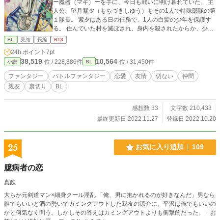
ー魔器（マギ）ーを手に、今日も戦いに明け暮れていた。 主
人公、望月紫夕（もちづきしゆう）もその1人で特殊部隊の第
１隊長。 紫夕はある日の任務で、1人の白髪の少年を保護す
る。 住んでいた村を滅ぼされ、身内を殺されたからか、少年
の瞳には全く生気がなく全てに絶望している様子だった。 そ
BL
完結
長編
R18
んな少年に腹を立てる紫夕だったが、少年が生きる事に絶望
24h.ポイント
7pt
している本当の理由を知り…………。 この物語は果たして純
38,519
10,564
位 / 228,886件
位 / 31,450件
小説
BL
愛か狂愛かーー？ 守護神（ガーディアン）第１部隊隊長 望月
紫夕（もちづき しゆう） × 虐待により心を閉ざ
ファンタジー
バトルファンタジー
恋愛
友情
切ない
仲間
した少年 真白 雪（ましろ ゆき） 二人が出逢ったその瞬間か
親友
裏切り
BL
ら、物語りは始まっていた。 【表紙絵＆挿し絵担当】 弐0 He
arts 様 2022.10.20（木） 連載開始 2022.11.27（日） 完結
感想数 33
文字数 210,433
最終更新日 2022.11.27
登録日 2022.10.20
25
お気に入り追加
109
臆病者の恋
真鉄
大らか元剣道マン×細身クール淫乱 「俺、男に抱かれるのが好きなんだ」男なら
誰でもいいと酒の勢いでカミングアウトした親友の涼介に、平沢は俺でもいいの
かと何気なく問う。しかしその答えはカミングアウトよりも衝撃的だった。「お