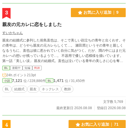
3
お気に入り追加
9
親友の元カレに恋をしました
すいかちゃん
親友の結婚式に参列した前島直也は、そこで美しい顔立ちの青年と出くわす。そ
の青年は、どうやら親友の元カレらしくて…。 瀬田潤というその青年と親しく
なるうちに、直也は彼に惹かれていく自分に気がつく。だが、潤の中にはまだ元
カレへの想いが残っているようで…。 不器用で優しい恋模様を描いています。
第一話「美しい涙」 親友の結婚式。直也は泣いている青年の美しさに心を奪わ
れる。だが、偶然聞いた会話で彼が親友の元カレと知ってしまい…。 おまけに
BL
連載中
短編
R18
青年の落としたネックレスを壊してしまい…。
24h.ポイント
213pt
7,121
1,471
位 / 228,886件
位 / 31,450件
小説
BL
BL
結婚式
親友
ネックレス
教師
文字数 5,769
最終更新日 2026.08.08
登録日 2026.08.08
4
お気に入り追加
71