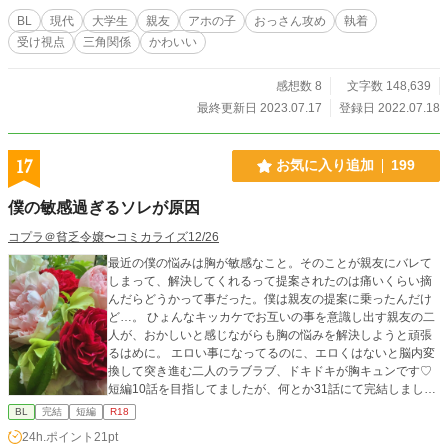
BL
現代
大学生
親友
アホの子
おっさん攻め
執着
受け視点
三角関係
かわいい
感想数 8
文字数 148,639
最終更新日 2023.07.17
登録日 2022.07.18
17
お気に入り追加
199
僕の敏感過ぎるソレが原因
コプラ＠貧乏令嬢〜コミカライズ12/26
最近の僕の悩みは胸が敏感なこと。そのことが親友にバレて
しまって、解決してくれるって提案されたのは痛いくらい摘
んだらどうかって事だった。僕は親友の提案に乗ったんだけ
ど…。 ひょんなキッカケでお互いの事を意識し出す親友の二
人が、おかしいと感じながらも胸の悩みを解決しようと頑張
るはめに。 エロい事になってるのに、エロくはないと脳内変
換して突き進む二人のラブラブ、ドキドキが胸キュンです♡
短編10話を目指してましたが、何とか31話にて完結しました
(^◇^;) 楽しくイチャイチャ書けて楽しかったです♡
BL
完結
短編
R18
24h.ポイント
21pt