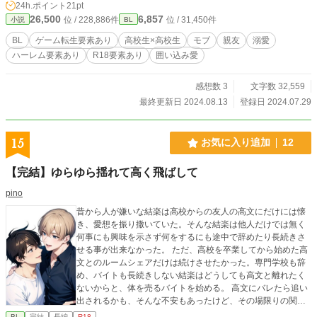
24h.ポイント
21pt
いと思います！
26,500
6,857
位 / 228,886件
位 / 31,450件
小説
BL
BL
ゲーム転生要素あり
高校生×高校生
モブ
親友
溺愛
ハーレム要素あり
R18要素あり
囲い込み愛
感想数 3
文字数 32,559
最終更新日 2024.08.13
登録日 2024.07.29
15
お気に入り追加
12
【完結】ゆらゆら揺れて高く飛ばして
pino
昔から人が嫌いな結楽は高校からの友人の高文にだけには懐
き、愛想を振り撒いていた。そんな結楽は他人だけでは無く
何事にも興味を示さず何をするにも途中で辞めたり長続きさ
せる事が出来なかった。 ただ、高校を卒業してから始めた高
文とのルームシェアだけは続けさせたかった。専門学校も辞
め、バイトも長続きしない結楽はどうしても高文と離れたく
ないからと、体を売るバイトを始める。 高文にバレたら追い
出されるかも、そんな不安もあったけど、その場限りの関係
だしお金が欲しいから辞められない結楽。 対する高文は真面
BL
完結
長編
R18