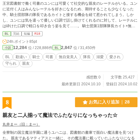
王宮図書館で働く司書のユンには可愛くて社交的な親友のレーテルがいる。ユン
に近付く人はみんなレーテルを好きになるため、期待することも少なくなった
中、騎士団部隊の隊長であるカイトと接する機会を経て惹かれてしまう。しか
し、ユンには気を遣って優しい口調で話し掛けてくれるのに対して、レーテルに
は砕けた口調で軽口を叩き合う姿を見て……。 騎士団第1部隊隊長カイト×無自
覚司書ユン
BL
完結
短編
R18
24h.ポイント
85pt
12,284
2,847
位 / 228,886件
位 / 31,450件
小説
BL
BL
勘違い
騎士
司書
無自覚美人
隊長
溺愛
愛され
守られ
親友
感想数 0
文字数 25,427
最終更新日 2024.10.10
登録日 2024.10.02
8
お気に入り追加
28
親友と二人揃って魔法でふたなりになっちゃった☆
丸井まー（旧：まー）
全寮制の国立魔法学園に通うユハニは、図書館の書庫で面白い魔法書を見つけ
た。 親友であるマティアスと一緒に、その魔法書に載っていたふたなりになる