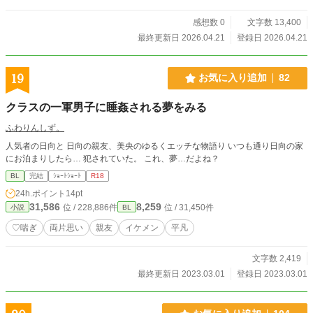
感想数 0
文字数 13,400
最終更新日 2026.04.21
登録日 2026.04.21
19
お気に入り追加
82
クラスの一軍男子に睡姦される夢をみる
ふわりんしず。
人気者の日向と 日向の親友、美央のゆるくエッチな物語り いつも通り日向の家
にお泊まりしたら… 犯されていた。 これ、夢…だよね？
BL
完結
ｼｮｰﾄｼｮｰﾄ
R18
24h.ポイント
14pt
31,586
8,259
位 / 228,886件
位 / 31,450件
小説
BL
♡喘ぎ
両片思い
親友
イケメン
平凡
文字数 2,419
最終更新日 2023.03.01
登録日 2023.03.01