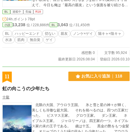
えて、 今日も俺は「最高の親友」という仮面を被り続ける。
――あの日、あのシャワー室で、あいつの「秘密」を暴いて
BL
連載中
長編
R18
しまうまでは。 触れてもいいのに、愛せない。 親友という名
24h.ポイント
78pt
の地獄に溺れる、俺の壊れるほど一途な恋の記録。 水泳サー
13,238
3,043
位 / 228,886件
位 / 31,450件
小説
BL
クルと「競パン」バイトを舞台に、「親友」と「恋愛」の境
界線に苦しむ、切なくて熱い青春BLです。
BL
ハッピーエンド
切ない
親友
ノンケ×ゲイ
陽キャ×陰キャ
水泳
筋肉
無自覚
ゲイ
感想数 0
文字数 95,924
最終更新日 2026.08.04
登録日 2026.03.10
11
お気に入り追加
118
虹の向こうの少年たち
十龍
北限の大国、アウロラ王国。 氷と雪と星の神々が輝く、
美しくも冷徹な超大国。 それを統べるのは、四つの王家だ
った。 ビスマス王家。 グロウ王家。 ダン王家。 ネ
イプルス王家。 ジャロリーノは、四王家の一つ、ネイプル
ス家の末の王子である。 歳は十五。 黒金の艶をもつ金髪
と、オリーブのような緑の目をした少年だった。 アウロラ