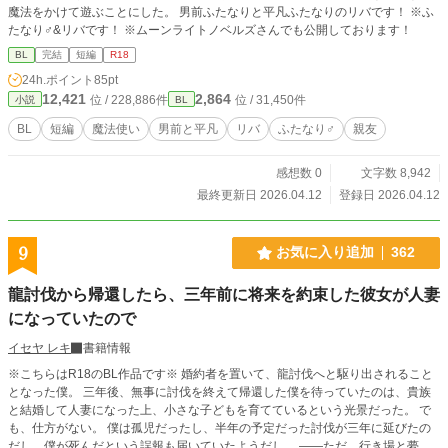
魔法をかけて遊ぶことにした。 男前ふたなりと平凡ふたなりのリバです！ ※ふ
たなり♂&リバです！ ※ムーンライトノベルズさんでも公開しております！
BL
完結
短編
R18
24h.ポイント
85pt
12,421
2,864
位 / 228,886件
位 / 31,450件
小説
BL
BL
短編
魔法使い
男前と平凡
リバ
ふたなり♂
親友
感想数 0
文字数 8,942
最終更新日 2026.04.12
登録日 2026.04.12
9
お気に入り追加
362
龍討伐から帰還したら、三年前に将来を約束した彼女が人妻
になっていたので
イセヤ レキ
書籍情報
※こちらはR18のBL作品です※ 婚約者を置いて、龍討伐へと駆り出されること
となった僕。 三年後、無事に討伐を終えて帰還した僕を待っていたのは、貴族
と結婚して人妻になった上、小さな子どもを育てているという光景だった。 で
も、仕方がない。 僕は孤児だったし、半年の予定だった討伐が三年に延びたの
だし、僕が死んだという誤報も届いていたようだし。 ――ただ、行き場と夢見