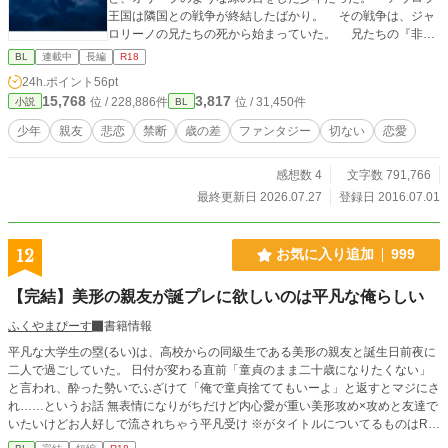
王国は隣国との戦争が終結したばかり。 その戦争は、ジャ
ロリーノの兄たちの死から始まっていた。 兄たちの『非業
の死』は、戦争と共に終結をした。 けれど、ジャロリーノ
BL
連載中
長編
R18
の苦しみは終わらなかった。 毎夜、おぞましい夢を見て、
24h.ポイント
56pt
はしたない欲望を抱き、そんな自分を嫌悪して生きていた。
15,768
3,817
位 / 228,886件
位 / 31,450件
小説
BL
ジャロリーノは、兄たちの死の場にいた。 その時の記憶
は、無い。 人々はジャロリーノを悲劇の王子と呼んだ。
少年
親友
悲恋
禁断
歳の差
ファンタジー
切ない
恋愛
不憫な王子とも揶揄した。 そんなジャロリーノを取り巻く
少年たちの苦しみも、終わらなかった。 生まれてはならな
感想数 4
文字数 791,766
い恋、認めてはならない愛。 氷のような現実のその下で、
少年たちの幾つもの恋が絡み合い、苛み、氷解を待つ。 季
最終更新日 2026.07.27
登録日 2016.07.01
節は冬。 もうすぐ、悲劇の星祭りがやってくる……。 近親
相姦・残酷表現有り 苦手な方はご注意を
12
お気に入り追加
999
【完結】美形の親友が誕プレに欲しいのは平凡な俺らしい
ふくやまぴーす
書籍情報
平凡な大学生の塁(るい)は、高校からの同級生である美形の親友と誕生日前夜に
二人で過ごしていた。 日付が変わる直前「童貞のまま二十歳になりたくない」
と言われ、酔った勢いでふざけて「俺で童貞捨ててもいーよ」と返すとマジにさ
れ……というお話 無表情になりがちだけど内心愛が重い美形攻め×攻めと友達で
いたいけどお人好しで流されちゃう平凡受け ※がタイトルについてるものはR描
写あり