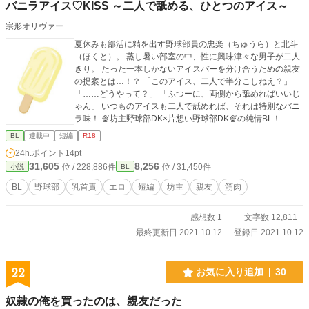
バニラアイス♡KISS ～二人で舐める、ひとつのアイス～
人が疑いの眼差しを向けてきて…。
宗形オリヴァー
夏休みも部活に精を出す野球部員の忠楽（ちゅうら）と北斗
（ほくと）。 蒸し暑い部室の中、性に興味津々な男子が二人
きり。 たった一本しかないアイスバーを分け合うための親友
の提案とは…！？ 「このアイス、二人で半分こしねえ？」
「……どうやって？」 「ふつーに、両側から舐めればいいじ
ゃん」 いつものアイスも二人で舐めれば、それは特別なバニ
ラ味！ 🍨坊主野球部DK×片想い野球部DK🍨の純情BL！
BL
連載中
短編
R18
24h.ポイント
14pt
31,605
8,256
位 / 228,886件
位 / 31,450件
小説
BL
BL
野球部
乳首責
エロ
短編
坊主
親友
筋肉
感想数 1
文字数 12,811
最終更新日 2021.10.12
登録日 2021.10.12
22
お気に入り追加
30
奴隷の俺を買ったのは、親友だった