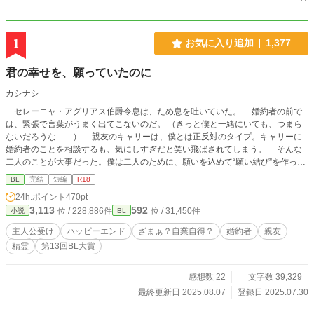
1
お気に入り追加
1,377
君の幸せを、願っていたのに
カシナシ
セレーニャ・アグリアス伯爵令息は、ため息を吐いていた。 婚約者の前で
は、緊張で言葉がうまく出てこないのだ。 （きっと僕と一緒にいても、つまら
ないだろうな……） 親友のキャリーは、僕とは正反対のタイプ。キャリーに
婚約者のことを相談するも、気にしすぎだと笑い飛ばされてしまう。 そんな
二人のことが大事だった。僕は二人のために、願いを込めて“願い結び”を作って
いたのに……。 ※エロは番外編にて。本編にはありません ※主人公は綺麗系受
BL
完結
短編
R18
け ※三万字くらい。さっくりお読みいただけます。たぶん
24h.ポイント
470pt
3,113
592
位 / 228,886件
位 / 31,450件
小説
BL
主人公受け
ハッピーエンド
ざまぁ？自業自得？
婚約者
親友
精霊
第13回BL大賞
感想数 22
文字数 39,329
最終更新日 2025.08.07
登録日 2025.07.30