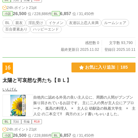
目で友人も多く周りからも信頼されている性格で、結楽を支
24h.ポイント
21pt
えたい。だけど、自分は大学生で、不安定な結楽を自分一人
26,500
6,857
位 / 228,886件
位 / 31,450件
小説
BL
で支え切るのは不安だと悩んでいた。 そんな二人は離れそう
で離れない友達以上恋人未満の曖昧な関係に陥っていく。 Ｂ
BL
親友
淫乱受け
イケメン
友達以上恋人未満
ルームシェア
Ｌです。 真面目男前×淫乱美人 性的描写、暴力描写がありま
百合要素あり
ハッピーエンド
す。
感想数 0
文字数 93,790
最終更新日 2025.11.02
登録日 2025.10.11
16
お気に入り追加
185
太陽と可哀想な男たち【ＢＬ】
いんげん
自他共に認める外見の良い主人公に、周囲の人間がブンブン
振り回されているお話です。 主に二人の男が主人公にアプロ
ーチ。 孤高の料理人 × 主人公 幼馴染の執着大学生 × 主
人公 の二本立て!! 両方のエンド書いちゃいました。
BL
完結
長編
R18
24h.ポイント
21pt
26,500
6,857
位 / 228,886件
位 / 31,450件
小説
BL