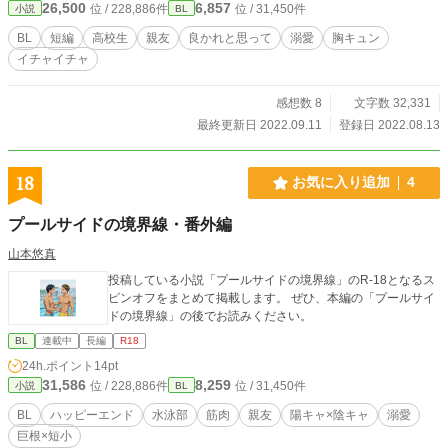
26,500
6,857
位 / 228,886件
位 / 31,450件
小説
BL
BL
短編
高校生
親友
良かれと思って
溺愛
胸キュン
イチャイチャ
感想数 8
文字数 32,331
最終更新日 2022.09.11
登録日 2022.08.13
18
お気に入り追加
4
プールサイドの境界線・番外編
山本悠真
投稿している小説「プールサイドの境界線」のR-18となるス
ピンオフをまとめて掲載します。 ぜひ、本編の「プールサイ
ドの境界線」の後でお読みください。
BL
連載中
長編
R18
24h.ポイント
14pt
31,586
8,259
位 / 228,886件
位 / 31,450件
小説
BL
BL
ハッピーエンド
水泳部
筋肉
親友
陽キャ×陰キャ
溺愛
巨根×短小