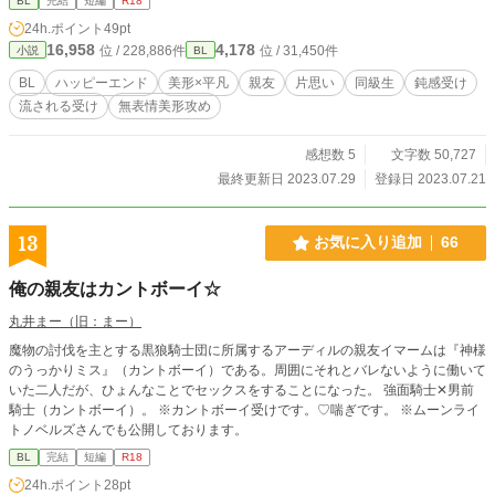
BL
完結
短編
R18
24h.ポイント
49pt
16,958
4,178
位 / 228,886件
位 / 31,450件
小説
BL
BL
ハッピーエンド
美形×平凡
親友
片思い
同級生
鈍感受け
流される受け
無表情美形攻め
感想数 5
文字数 50,727
最終更新日 2023.07.29
登録日 2023.07.21
13
お気に入り追加
66
俺の親友はカントボーイ☆
丸井まー（旧：まー）
魔物の討伐を主とする黒狼騎士団に所属するアーディルの親友イマームは『神様
のうっかりミス』（カントボーイ）である。周囲にそれとバレないように働いて
いた二人だが、ひょんなことでセックスをすることになった。 強面騎士✕男前
騎士（カントボーイ）。 ※カントボーイ受けです。♡喘ぎです。 ※ムーンライ
トノベルズさんでも公開しております。
BL
完結
短編
R18
24h.ポイント
28pt