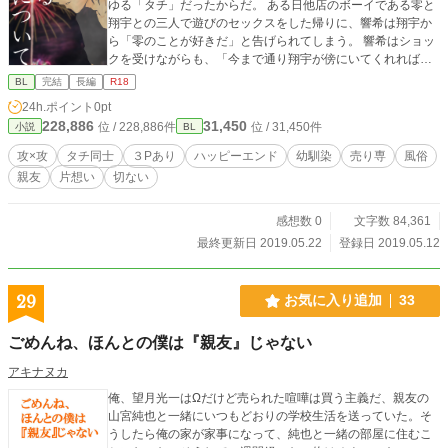
ゆる「タチ」だったからだ。 ある日他店のボーイである零と
翔宇との三人で遊びのセックスをした帰りに、響希は翔宇か
ら「零のことが好きだ」と告げられてしまう。 響希はショッ
クを受けながらも、「今まで通り翔宇が傍にいてくれればい
い」と思い込もうとするが……
BL
完結
長編
R18
24h.ポイント
0pt
228,886
31,450
位 / 228,886件
位 / 31,450件
小説
BL
攻×攻
タチ同士
３Pあり
ハッピーエンド
幼馴染
売り専
風俗
親友
片想い
切ない
感想数 0
文字数 84,361
最終更新日 2019.05.22
登録日 2019.05.12
29
お気に入り追加
33
ごめんね、ほんとの僕は『親友』じゃない
アキナヌカ
俺、望月光一はΩだけど売られた喧嘩は買う主義だ、親友の
山宮純也と一緒にいつもどおりの学校生活を送っていた。そ
うしたら俺の家が家事になって、純也と一緒の部屋に住むこ