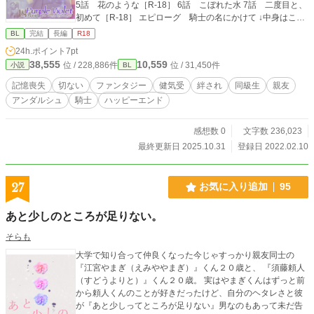
5話 花のような［R-18］ 6話 こぼれた水 7話 二度目と、
初めて［R-18］ エピローグ 騎士の名にかけて ↓中身はこん
な流れです。 魔物と、それを倒す騎士団のいる世界で、小貴
BL
完結
長編
R18
族の三男坊で金髪碧眼イケメンのレインズ（13）は、騎士団
24h.ポイント
7pt
で剣術指導を担当する父を持ちつつも、自身は騎士には向い
38,555
10,559
位 / 228,886件
位 / 31,450件
小説
BL
てないと気楽な学生生活を送っていた。 夢や目標はなくと
も、大した不満もなく過ごしていたある日、たまたま目にし
記憶喪失
切ない
ファンタジー
健気受
絆され
同級生
親友
た剣の試合で、同い年の少年の、強く優しくひたむきな眼差
アンダルシュ
騎士
ハッピーエンド
しに惹かれてしまう。 親の勧めもあり入寮を条件に騎士団の
幹部候補生を育てる学校に入学したレインズは、中等部の頃
ずっと見つめていた少年ルストックに再会する。 魔物から彼
感想数 0
文字数 236,023
を助けたのがきっかけで、ルストックと親交を深めてゆくレ
最終更新日 2025.10.31
登録日 2022.02.10
インズ。 自分の気持ちが恋心だと気付いても、それを告げる
ことができないまま、ともに学生時代を過ごし、ともに騎士
団に入り、ともに小隊長へとなってしばらくした頃、ルスト
27
お気に入り追加
95
ックから「好きな子ができた」と告げられる。 親友のため、
告白のアドバイスからデートの世話まで甲斐甲斐しく世話を
あと少しのところが足りない。
焼くレインズ。 ルストックが幸せならそれでいい。 そう思
い、自分の気持ちに蓋をするレインズだったが、ルストック
そらも
の妻子は王都を襲った魔物によって、ルストックの目の前で
大学で知り合って仲良くなった今じゃすっかり親友同士の
喰われてしまう。 自棄になり敵討ちに暴走するルストック
『江宮やまぎ（えみややまぎ）』くん２０歳と、 『須藤頼人
と、それを庇って大怪我を負うレインズ。 ルストックの、レ
（すどうよりと）』くん２０歳。 実はやまぎくんはずっと前
インズへの恩は日々重く積み重なり、 レインズの、ルストッ
から頼人くんのことが好きだったけど、自分のヘタレさと彼
クへの想いもまた、封ができないほどになっていた。 『囚わ
が『あと少しってところが足りない』男なのもあって未だ告
れの勇者』シリーズのスピンオフ作品ですが、元シリーズは