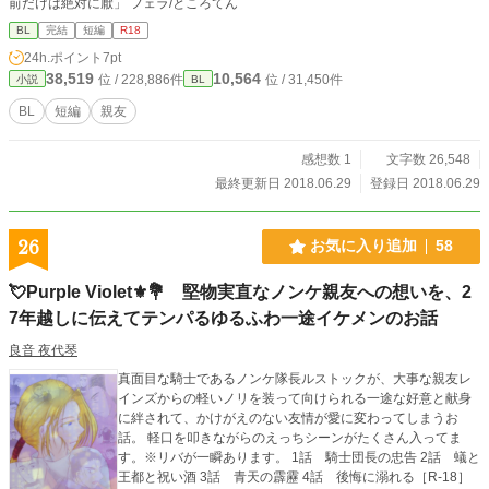
前だけは絶対に厭」 フェラ/ところてん
BL
完結
短編
R18
24h.ポイント
7pt
38,519
10,564
位 / 228,886件
位 / 31,450件
小説
BL
BL
短編
親友
感想数 1
文字数 26,548
最終更新日 2018.06.29
登録日 2018.06.29
26
お気に入り追加
58
💘Purple Violet⚜️💐 堅物実直なノンケ親友への想いを、2
7年越しに伝えてテンパるゆるふわ一途イケメンのお話
良音 夜代琴
真面目な騎士であるノンケ隊長ルストックが、大事な親友レ
インズからの軽いノリを装って向けられる一途な好意と献身
に絆されて、かけがえのない友情が愛に変わってしまうお
話。 軽口を叩きながらのえっちシーンがたくさん入ってま
す。※リバが一瞬あります。 1話 騎士団長の忠告 2話 蟻と
王都と祝い酒 3話 青天の霹靂 4話 後悔に溺れる［R-18］