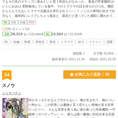
てもその先のステップに進みたいと思う気持ちがなかった。 親友の甲斐國臣(か
いくにおみ)と受験勉強している最中、そのトラウマの話を持ちかけられ、國臣
からとんでもないトラウマ克服法を実行されて──！？ ノンケの希翔が好きで仕
方なく、最終的にレイプしちゃう親友と、親友だと思っていた國臣に襲われて一
度絶交するも、結局離れられずに絆される主人公のお話。 ※攻めによるフェラ
BL
完結
短編
R18
描写あり。 ※無理矢理、レイプ描写あり。 高校三年生、同級生のお話です。
24h.ポイント
7pt
38,519
10,564
位 / 228,886件
位 / 31,450件
小説
BL
BL
短編
執着
高校生
親友
トラウマ
短小
イケメン
溺愛
感想数 1
文字数 33,969
最終更新日 2021.11.04
登録日 2021.10.30
24
お気に入り追加
39
スノウ
☆リサーナ☆
何がキッカケかなんて分からない。 俺が生まれて、物心つい
た時から、この世界には魔物と言う恐ろしい怪物が居る世界
だったーー。 そんな世界を救う為に国が創った特殊機関 ー守
護神（ガーディアン）ー。 彼らは唯一魔物に対抗出来る武器