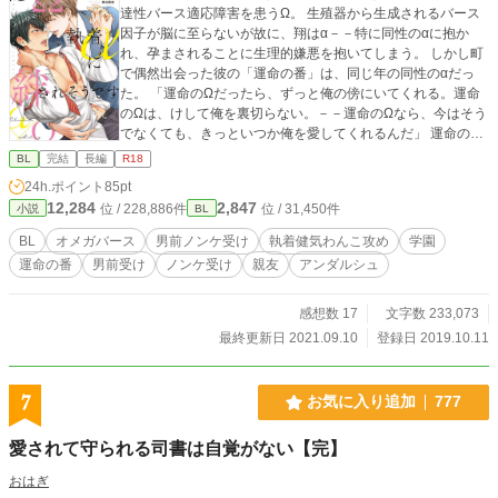
達性バース適応障害を患うΩ。 生殖器から生成されるバース
因子が脳に至らないが故に、翔はα－－特に同性のαに抱か
れ、孕まされることに生理的嫌悪を抱いてしまう。 しかし町
で偶然出会った彼の「運命の番」は、同じ年の同性のαだっ
た。 「運命のΩだったら、ずっと俺の傍にいてくれる。運命
のΩは、けして俺を裏切らない。－－運命のΩなら、今はそう
でなくても、きっといつか俺を愛してくれるんだ」 運命の番
を見つけた母から捨てられたトラウマ故に、自身の運命のΩ
BL
完結
長編
R18
に執着する宮本雄大（みやもとゆうだい）は、翔の顔も名前
24h.ポイント
85pt
も知らないまま、匂いだけを追って、翔が通う全寮制椿山学
12,284
2,847
位 / 228,886件
位 / 31,450件
小説
BL
園に高等部から入学する。 しかし、椿山学園は「セントラル
ディスタービングシステム」と呼ばれる、バース感知阻害シ
BL
オメガバース
男前ノンケ受け
執着健気わんこ攻め
学園
ステムが完備されている学園だった……！ 絶対に運命の番か
運命の番
男前受け
ノンケ受け
親友
アンダルシュ
ら逃げたいΩと、絶対に運命の番を捕まえたいα。 友人となっ
た二人の攻防戦が、今始まる。 ※独自バース設定、造語あり
※「絶対に運命から逃れたいΩと絶対に運命を捕まえたいαの
感想数 17
文字数 233,073
攻防」を「隠れΩの俺ですが、執着αに絆されそうです」とタ
最終更新日 2021.09.10
登録日 2019.10.11
イトルを変更してアンダルシュノベルズ様より書籍化するた
め、翔視点を削除しました。
7
お気に入り追加
777
愛されて守られる司書は自覚がない【完】
おはぎ