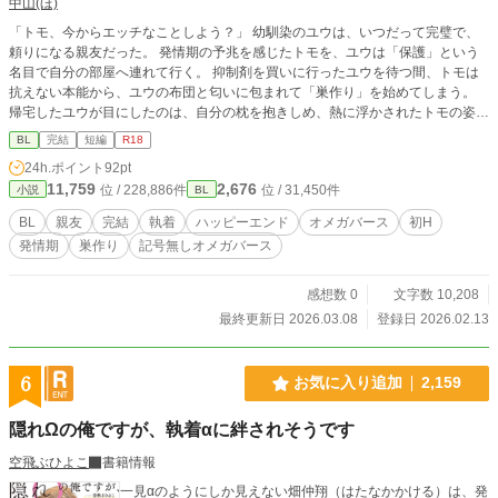
中山(ほ)
「トモ、今からエッチなことしよう？」 幼馴染のユウは、いつだって完璧で、
頼りになる親友だった。 発情期の予兆を感じたトモを、ユウは「保護」という
名目で自分の部屋へ連れて行く。 抑制剤を買いに行ったユウを待つ間、トモは
抗えない本能から、ユウの布団と匂いに包まれて「巣作り」を始めてしまう。
帰宅したユウが目にしたのは、自分の枕を抱きしめ、熱に浮かされたトモの姿。
せめて卒業までは、嫌われないように、大切に……そう誓っていたはずのユウの
BL
完結
短編
R18
理性は、その瞬間、静かに音を立てて崩れ去った。 二重に施錠されたドア。外
24h.ポイント
92pt
堀を埋めるための実家への連絡。用意された大量の避妊具。 何も知らないトモ
11,759
2,676
位 / 228,886件
位 / 31,450件
小説
BL
が翌朝目を覚ますとき、そこはもう、優しき幼馴染が支配する「甘い檻」の中だ
った。
BL
親友
完結
執着
ハッピーエンド
オメガバース
初H
発情期
巣作り
記号無しオメガバース
感想数 0
文字数 10,208
最終更新日 2026.03.08
登録日 2026.02.13
6
お気に入り追加
2,159
隠れΩの俺ですが、執着αに絆されそうです
空飛ぶひよこ
書籍情報
一見αのようにしか見えない畑仲翔（はたなかかける）は、発