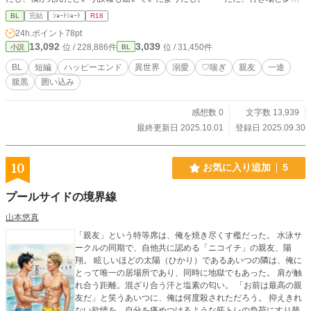
た彼女との未来を失っただけだ。 そんな、途方に暮れる僕に声をかけてくれた
BL
完結
ｼｮｰﾄｼｮｰﾄ
R18
のは、三年間現場を共にしたソードマスターの戦友だった。 全八話、完結済。
24h.ポイント
78pt
13,092
3,039
位 / 228,886件
位 / 31,450件
小説
BL
BL
短編
ハッピーエンド
異世界
溺愛
♡喘ぎ
親友
一途
腹黒
囲い込み
感想数 0
文字数 13,939
最終更新日 2025.10.01
登録日 2025.09.30
10
お気に入り追加
5
プールサイドの境界線
山本悠真
「親友」という特等席は、俺を焼き尽くす檻だった。 水泳サ
ークルの同期で、自他共に認める「ニコイチ」の親友、陽
翔。 眩しいほどの太陽（ひかり）であるあいつの隣は、俺に
とって唯一の居場所であり、同時に地獄でもあった。 肩が触
れ合う距離。混ざり合う汗と塩素の匂い。 「お前は最高の親
友だ」と笑うあいつに、俺は何度殺されただろう。 抑えきれ
ない欲情を、自分を痛めつけるような筋トレの負荷にすり替