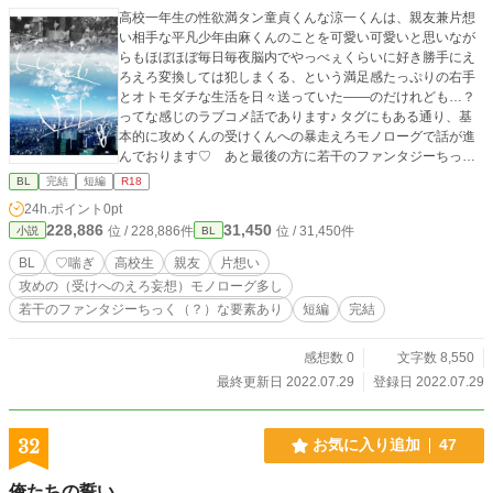
高校一年生の性欲満タン童貞くんな涼一くんは、親友兼片想
い相手な平凡少年由麻くんのことを可愛い可愛いと思いなが
らもほぼほぼ毎日毎夜脳内でやっべぇくらいに好き勝手にえ
ろえろ変換しては犯しまくる、という満足感たっぷりの右手
とオトモダチな生活を日々送っていた――のだけれども…？
ってな感じのラブコメ話であります♪ タグにもある通り、基
本的に攻めくんの受けくんへの暴走えろモノローグで話が進
んでおります♡ あと最後の方に若干のファンタジーちっく
（？）な要素もございますのでご了承くださいませ！ ※ R-
BL
完結
短編
R18
18エロもので、♡（ハート）喘ぎ満載です。 ※ 素敵な表紙
24h.ポイント
0pt
は、pixiv小説用フリー素材にて、『やまなし』様からお借り
228,886
31,450
位 / 228,886件
位 / 31,450件
小説
BL
しました。ありがとうございます！
BL
♡喘ぎ
高校生
親友
片想い
攻めの（受けへのえろ妄想）モノローグ多し
若干のファンタジーちっく（？）な要素あり
短編
完結
感想数 0
文字数 8,550
最終更新日 2022.07.29
登録日 2022.07.29
32
お気に入り追加
47
俺たちの誓い