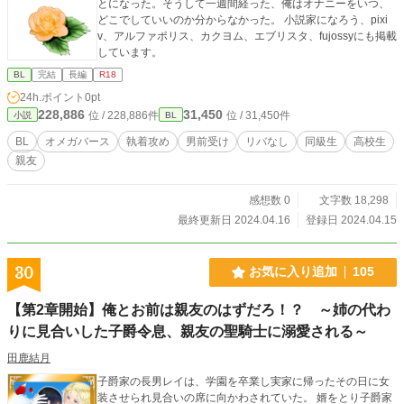
とになった。そうして一週間経った、俺はオナニーをいつ、
どこでしていいのか分からなかった。 小説家になろう、pixi
v、アルファポリス、カクヨム、エブリスタ、fujossyにも掲載
しています。
BL
完結
長編
R18
24h.ポイント
0pt
228,886
31,450
位 / 228,886件
位 / 31,450件
小説
BL
BL
オメガバース
執着攻め
男前受け
リバなし
同級生
高校生
親友
感想数 0
文字数 18,298
最終更新日 2024.04.16
登録日 2024.04.15
30
お気に入り追加
105
【第2章開始】俺とお前は親友のはずだろ！？ ～姉の代わ
りに見合いした子爵令息、親友の聖騎士に溺愛される～
田鹿結月
子爵家の長男レイは、学園を卒業し実家に帰ったその日に女
装させられ見合いの席に向かわされていた。 婿をとり子爵家