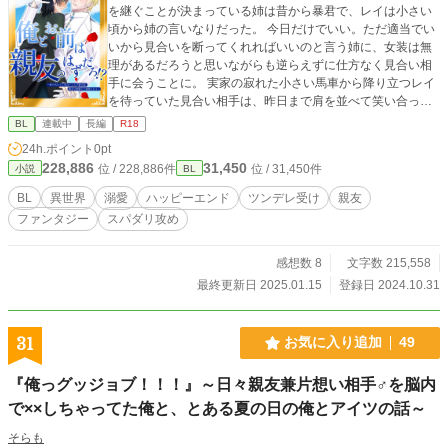
を継ぐことが決まっている姉は昔から暴君で、レイは小さい
頃から姉の言いなりだった。 今日だけでいい。ただ適当でい
いから見合いを断ってくれればいいのと言う姉に、女装は無
理があるだろうと思いながらも逆らえずに仕方なく見合い相
手に会うことに。 実家の寂れた小さい馬車から降り立つレイ
を待っていた見合い相手は、昨日まで肩を並べて笑い合って
いた親友。 卒業を機に侯爵家から籍を抜き、聖騎士となるこ
BL
連載中
長編
R18
とを誓っていたエディだった。 「貴女を愛することはできな
24h.ポイント
0pt
い」 「ならこの婚約はやはりなかったことに」 「私は、貴方
228,886
31,450
位 / 228,886件
位 / 31,450件
小説
BL
の弟君を愛しています」 「……はぁ？」 友情しか感じていな
かった親友の愛の告白。 レイは、親友の知らなかった顔を知
BL
異世界
溺愛
ハッピーエンド
ツンデレ受け
親友
る。
ファンタジー
スパダリ攻め
感想数 8
文字数 215,558
最終更新日 2025.01.15
登録日 2024.10.31
31
お気に入り追加
49
『俺っグッジョブ！！！』～日々親友兼片想い相手♂を脳内
で××しちゃってた俺と、とある夏の日の俺とアイツの話～
そらも