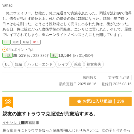
yahagi
俺はウェイリー。奴隷だ。俺は先週まで貴族令息だった。両親が流行病で他界
し、借金が払えず爵位返上。残りの借金の為に奴隷になった。奴隷小屋で待つ
日々は心を削った。とうとう性奴隷として売りに出された俺は、後がなかった。
ある日、俺は親友だった魔術学院の同級生、エンリヒに買われた。そして、屋敷
でレイプされてしまう。※ムーンライトノベルズさんにも公開しています。
BL
完結
短編
R18
24h.ポイント
7pt
38,519
10,564
位 / 228,886件
位 / 31,450件
小説
BL
BL
短編
ハッピーエンド
レイプ
親友
処女喪失
感想数 0
文字数 4,748
最終更新日 2025.08.16
登録日 2025.08.16
23
お気に入り追加
196
親友の施すトラウマ克服法が荒療治すぎる。
イセヤ レキ
書籍情報
脱☆童貞時にトラウマを負った藤森希翔(ふじもりあきと)は、女の子と付き合っ