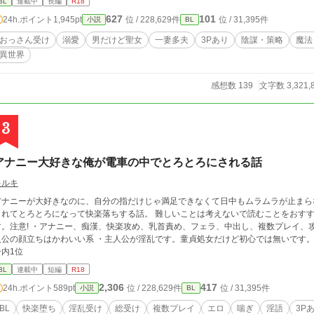
BL
連載中
長編
R18
627
101
24h.ポイント
1,945pt
位 / 228,629件
位 / 31,395件
小説
BL
おっさん受け
溺愛
男だけど聖女
一妻多夫
3Pあり
陰謀・策略
魔法
異世界
感想数 139
文字数 3,321,
3
アナニー大好きな俺が電車の中でとろとろにされる話
キルキ
アナニーが大好きなのに、自分の指だけじゃ満足できなくて日中もムラムラが止まら
てとろとろになって快楽落ちする話。 難しいことは考えないで読むことをおすすめします。 ・エロばっかりです。ほぼエロで
す。注意! ・アナニー、痴漢、快楽攻め、乳首責め、フェラ、中出し、複数プレイ、
公の顔立ちはかわいい系 ・主人公が淫乱です。童貞処女だけど初心では無いです。 2021.4.1 HOTランキング7位 BLカテゴ
ー内1位
BL
連載中
短編
R18
2,306
417
24h.ポイント
589pt
位 / 228,629件
位 / 31,395件
小説
BL
BL
快楽堕ち
淫乱受け
総受け
複数プレイ
エロ
喘ぎ
淫語
3P