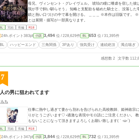
母兄、ヴィンセント・グレイヴェル。 琥珀の瞳に嗜虐を宿した彼
我が手で飼い馴らそう」 知略と支配欲を秘めた騎士と、没落した宰相家の天才青年。 耽美と背徳の物語が、冷たい
鎖と熱い口づけの中で幕を開ける。 ＿＿＿ ※本作は旧版です。 ※旧版1~3巻をこちらにまとめました。 ※完全版
とは展開・描写が一部異なります。
BL
完結
長編
R18
3,494
653
24h.ポイント
383pt
位 / 228,629件
位 / 31,395件
小説
BL
BL
ハッピーエンド
三角関係
3Pあり
強気受け
連続絶頂
濁点喘ぎ
感想数 2
文字数 112,
7
2人の男に狙われてます
おもち
仕事に熱中し過ぎて妻から別れを告げられた高校教師、姫神政宗に2人の魔の手が迫
りがとうございます♡ ▫️過激な表現やモロ語にご注意ください。 教師という職業が好きなので、主人公にはとんで
もないことになって頂きますよろしくお願い致します(｀-ω-´)
BL
完結
長編
R18
3,844
732
24h.ポイント
347pt
位 / 228,629件
位 / 31,395件
小説
BL