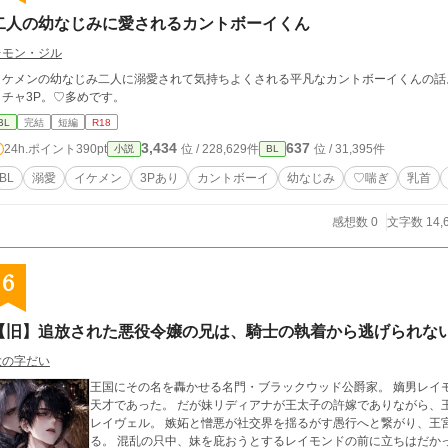
二人の幼なじみに愛されるカントボーイくん
レモン・ジル
イケメンの幼なじみ二人に溺愛されて気持ちよくされる平凡なカントボーイくんの話
イチャ3P。♡多めです。
BL
完結
短編
R18
3,434
637
24h.ポイント
390pt
位 / 228,629件
位 / 31,395件
小説
BL
BL
溺愛
イケメン
3Pあり
カントボーイ
幼なじみ
♡喘ぎ
乳首
感想数 0
文字数 14,
6
【旧】追放された悪役令嬢の兄は、騎士の執着から逃げられな
大の字だい
王国にその名を轟かせる名門・ブラックウッド公爵家。 嫡男レイ
天才であった。 だが妹リディアナが王太子の許嫁でありながら、
レイヴェル。 嫉妬と憎悪が社交界を揺るがす愚行へと繋がり、王
る。 混乱の只中、妹を庇おうとするレイモンドの前に立ちはだかったのは、王国騎士団副団長にしてリーシャの異