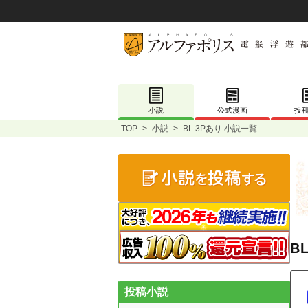
小説
公式漫画
投
TOP
>
小説
>
BL 3Pあり 小説一覧
B
投稿小説