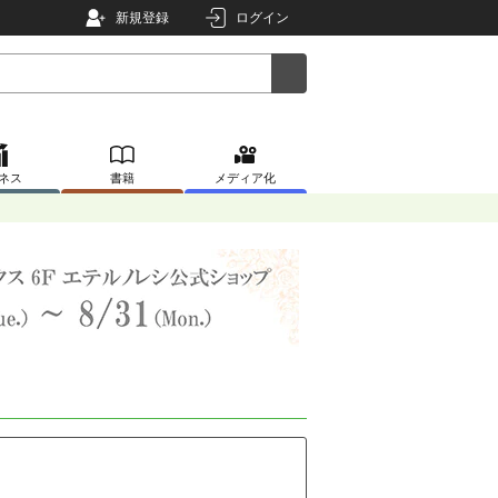
新規登録
ログイン
ネス
書籍
メディア化