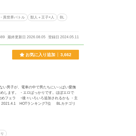
・異世界バトル
獣人＋王子×人
BL
889
最終更新日 2026.08.05
登録日 2024.05.11
お気に入り追加
3,662
ない男子が、電車の中で男たちにいっぱい愛撫
攻めフェラ ↑後々いろいろ追加されるかも ・主
リ
あり