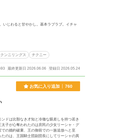
。いじわると甘やかし。基本ラブラブ。イチャ
クンニリングス
チクニー
693
最終更新日 2026.06.06
登録日 2026.05.24
お気に入り追加
760
い
モンドは比類なき才知と冷徹な眼差しを持つ若き
王太子が心奪われたのは庶民の少女リーシャ・グ
宮での婚約破棄、王の御前での一族追放へと至