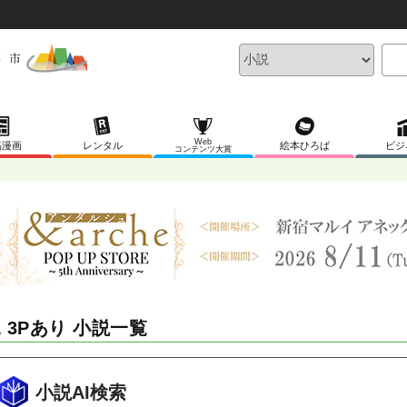
Web
稿漫画
レンタル
絵本ひろば
ビジ
コンテンツ大賞
L 3Pあり 小説一覧
小説AI検索