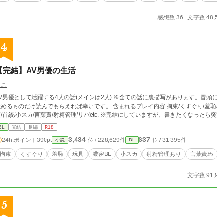
感想数 36
文字数 48,
4
【完結】AV男優の生活
まこ
男優として活躍する4人の話(メインは2人) ※全ての話に裏描写があります。冒頭にざっくりとしたプレイ内容を記載しているので
るものだけ読んでもらえれば幸いです。 含まれるプレイ内容 拘束/くすぐり/羞恥/焦らし/寸止/玩具/脳イキ/オナニー/3P/SMプレイ/
鞭/首絞/小スカ/言葉責/射精管理/リバetc. ※完結にしています
BL
完結
長編
R18
3,434
637
24h.ポイント
390pt
位 / 228,629件
位 / 31,395件
小説
BL
拘束
くすぐり
羞恥
玩具
濃密BL
小スカ
射精管理あり
言葉責め
文字数 91,
5