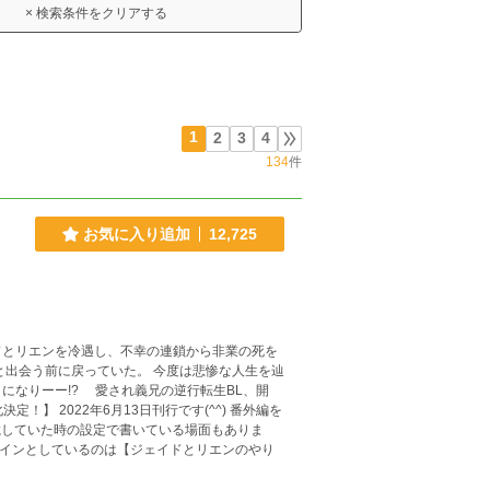
× 検索条件をクリアする
1
2
3
4
134
件
お気に入り追加
12,725
ドとリエンを冷遇し、不幸の連鎖から非業の死を
と出会う前に戻っていた。 今度は悲惨な人生を辿
義兄の逆行転生BL、開
載していた時の設定で書いている場面もありま