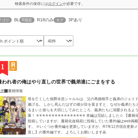
検索条件の保存には
ログイン
が必要です。
BL
R18のみ
3Pあり
テゴリ
R指定
タグ
1
嫌われ者の俺はやり直しの世界で義弟達にごまをする
赤牙
書籍情報
母を亡くした侯爵令息シャルルは、父の再婚相手と義弟のジェイ
遂げる。 しかし死んだはずの彼が目を覚ますと、なぜか義弟たち
るまいと彼らを大切にしてみたところ、義弟たちに溺愛されるようになりーー!? 愛され
幕！ ✳︎✳︎✳︎✳︎✳︎✳︎✳︎✳︎✳︎✳︎✳︎✳︎✳︎✳︎✳︎✳︎ 本編は完結しました☆ 【書籍化決定！】 2022年6月13日刊行です(^^) 番外編を
投稿していますが、書籍化改稿前に投稿していた番外編はweb掲
す。 ※いくつか番外編を更新していますが、R7年12月現在更新メインとしているのは【ジェイドとリエンのやり
直し】の番外編です。 よろしくお願いします🙇