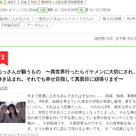
BL
連載中
長編
R18
第8回ＢＬ小説大賞 特別賞受賞
80
6
24h.ポイント
15,394pt
位 / 228,629件
位 / 31,395件
小説
BL
義弟(二人)×主人公
一度目の人生はバッドエンドだらけ…
愛され/溺愛
BL/
【本編完結】
アンダルシュ
感想数 518
文字数 452,
2
おっさんが願うもの 〜異世界行ったらイケメンに大切にされ
巻き込まれ。それでも幸せ目指して真面目に頑張ります〜
猫の手
今まで普通に人生を歩んできたはずなのに…。 38歳、独身。事務機器メーカーの営業マンとして平々凡々と生きて
きた。 8年前、結婚を考えていた彼女の浮気が発覚し破局。要するに二股されていたのだ。わかった時の修羅場と
いったら、それはもう悲惨だった…。 それから8年。彼女も作ら
しく、女性と付き合うことが出来なくなってしまった。 そんな俺が
目の前で片膝を付いて手を差し出している男の顔をマジマジと見つ
俺が…。 ※初投稿です。 ※異世界ものですが、その世界観を知ってもらうために、説明に近い文が多いと思いま
す。どうか飽きずに読んで頂けると幸いです。 ※「小説家になろ