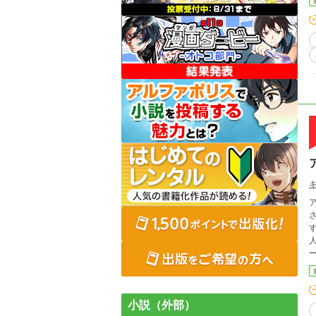
され
人
小説（外部）