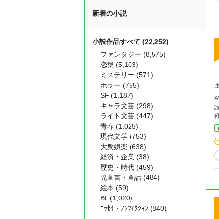
新着の小説
小説作品すべて (22,252)
ファンタジー (8,575)
恋愛 (5,103)
ミステリー (571)
ホラー (755)
SF (1,187)
AV
キャラ文芸 (298)
読め
ライト文芸 (447)
青春 (1,025)
現代文学 (753)
大衆娯楽 (638)
経済・企業 (38)
歴史・時代 (459)
児童書・童話 (484)
絵本 (59)
BL (1,020)
ｴｯｾｲ・ﾉﾝﾌｨｸｼｮﾝ (840)