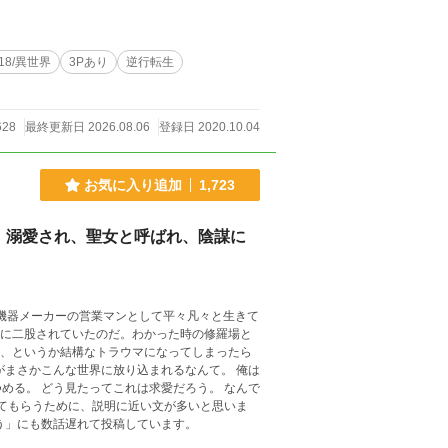
R18/異世界
3Pあり
逆行転生
628
最終更新日 2026.08.06
登録日 2020.10.04
お気に入り追加
1,723
、溺愛され、聖女と呼ばれ、陰謀に
ず、というか結構なトラウマになってしまったら
まさかこんな世界に放り込まれるなんて。 俺は
める。 どう見たってこれは求愛だろう。 なんで
う」にも数話遅れて投稿しています。