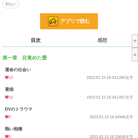
切ない
望美の裏切りと、この世から消えたショックから、雅也は死んだような
人生を送っていた。
アプリで読む
日向葉月 四十歳 DVの恋人から逃げてきた
目次
感想
葉月は三年前、山辺徹と言う恋人がいた。
ところが、異常とも言える性癖の持ち主で、逆らうとDVに走る。
葉月は徹から逃げることが出来ずに三年の月日が過ぎた。
第一章 目覚めた愛
一筋の光を求めて、苦痛な人生を送っていた。
運命の出会い
三年前から死んだような人生を送っていた冨樫組若頭冨樫雅也。
結婚が決まっていた山上望美は堅気の恋人がいた。
10
2023.01.15 16:33
1,084文字
自殺した恋人の後を追って望美は自殺したのだ。
雅也は望美を愛していた、それなのに裏切られ、この世を去った。
看病
それから女性を愛する心を無くした。
10
2023.01.15 16:34
1,067文字
そんなある日、マンション前で熱を出して倒れていた葉月を看病した。
葉月は身体中にDVの跡、そして尋常じゃない数のキスマークがあった。
DVのトラウマ
共に暮らすうちに雅也は葉月を愛するようになる。
しかし、葉月の恋人山辺は葉月を諦めきれず付け狙う。
0
2023.01.15 16:34
946文字
果たして二人の運命は……
熱い抱擁
0
2023.01.15 16:33
649文字