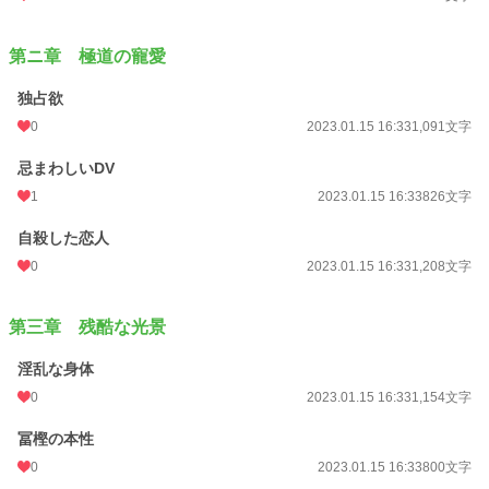
小説
37,070 位 / 228,585 件
第ニ章 極道の寵愛
恋愛
16,186 位 / 66,314 件
独占欲
お気に入り
156
0
2023.01.15 16:33
1,091文字
24h.ポイント
7 pt
忌まわしいDV
文字数
129,533
1
2023.01.15 16:33
826文字
更新日時
2023.08.04 17:26
自殺した恋人
初回公開日時
2023.01.15 16:33
0
2023.01.15 16:33
1,208文字
初回完結日時
2023.01.19 00:17
第三章 残酷な光景
週間ポイント
147 pt (28,818 位)
淫乱な身体
月間ポイント
581 pt (32,336 位)
0
2023.01.15 16:33
1,154文字
年間ポイント
6,584 pt (39,941 位)
冨樫の本性
累計ポイント
106,940 pt (29,245 位)
0
2023.01.15 16:33
800文字