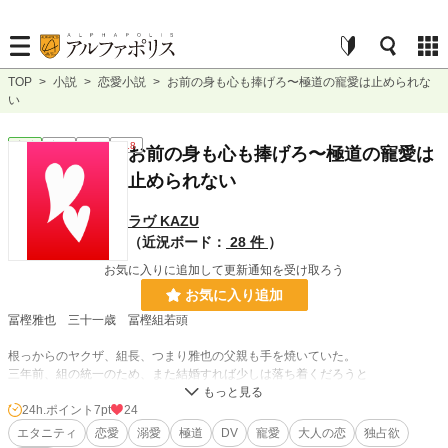
TOP
>
小説
>
恋愛小説
>
お前の身も心も捧げろ〜極道の寵愛は止められな
い
恋愛
完結
長編
R18
お前の身も心も捧げろ〜極道の寵愛は
止められない
ラヴ KAZU
（近況ボード：
28 件
）
お気に入りに追加して更新通知を受け取ろう
お気に入り追加
冨樫雅也 三十一歳 冨樫組若頭
根っからのヤクザ、組長、つまり雅也の父親も手を焼いていた。
三年前、組の統一のため、また結婚すれば少しは落ち着くだろうと
山上組孫娘、山上望美との結婚の話を持ちかけた。
雅也は望美を愛した
24h.ポイント
7pt
24
望美も雅也を愛していると疑わなかった。
エタニティ
恋愛
溺愛
極道
DV
寵愛
大人の恋
独占欲
ところが望美には堅気の恋人がいて、後追い自殺を図った。