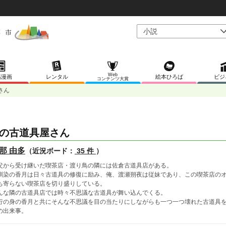
Web
稿漫画
レンタル
絵本ひろば
ビジ
コンテンツ大賞
さん
の古道具屋さん
那 由多
（近況ボード：
35 件
）
父から受け継いだ喫茶店・渡り鳥の隣には佐倉古道具店がある。
馴染の香月は日々古道具の修復に励み、俺、渡瀬朔夜は従妹であり、この喫茶店の
ち寄らない喫茶店を切り盛りしている。
んな隣の古道具店では時々不思議な古道具が舞い込んでくる。
行の身の香月と共にそんな不思議を目の当たりにしながらも一つ一つ壊れた古道具
の出来事。