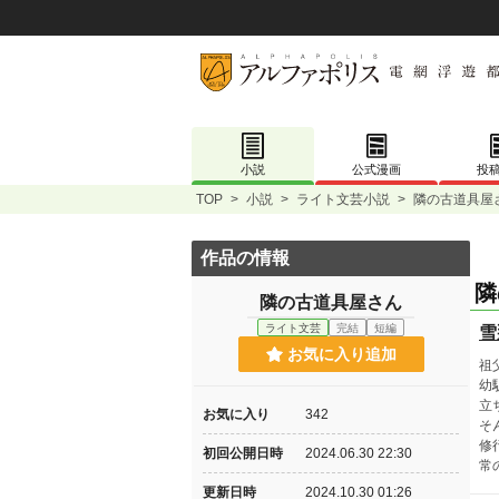
小説
公式漫画
投
TOP
>
小説
>
ライト文芸小説
>
隣の古道具屋
作品の情報
隣
隣の古道具屋さん
ライト文芸
完結
短編
雪
お気に入り追加
祖
幼
立
お気に入り
342
そ
修
初回公開日時
2024.06.30 22:30
常
更新日時
2024.10.30 01:26