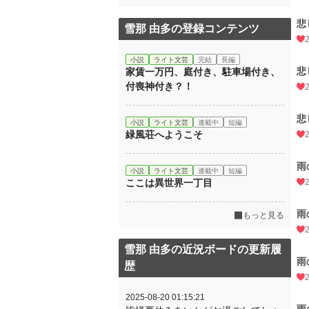
悲
雪那 由多の登録コンテンツ
小説
ライト文芸
完結
長編
悲
家賃一万円、庭付き、駐車場付き、
付喪神付き？！
悲
小説
ライト文芸
連載中
短編
緑風荘へようこそ
雨
小説
ライト文芸
連載中
短編
ここは異世界一丁目
雨
もっと見る
雪那 由多の近況ボードの更新履
雨
歴
2025-08-20 01:15:21