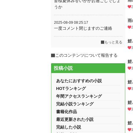
雨
皆様夏休みをいかがお過ごしでしょ
うか
雨
2025-08-09 08:25:17
一度コメント閉じますのご連絡
鯉
もっと見る
このコンテンツについて報告する
鯉
投稿小説
あなたにおすすめの小説
鯉
HOTランキング
年間アクセスランキング
鯉
完結小説ランキング
書籍化作品
最近更新された小説
鯉
完結した小説