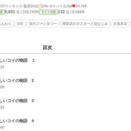
HOTランキング 最高55位
24h.ポイント
113pt
14,746
9,681
132
位 / 228,743件
位 / 9,589件
説
ライト文芸
じんわり
日常
現代ファンタジー
喫茶店のマスターと幼なじみ
古道具店
目次
しいコイの物語 １
325
しいコイの物語 2
309
しいコイの物語 3
293
しいコイの物語 4
260