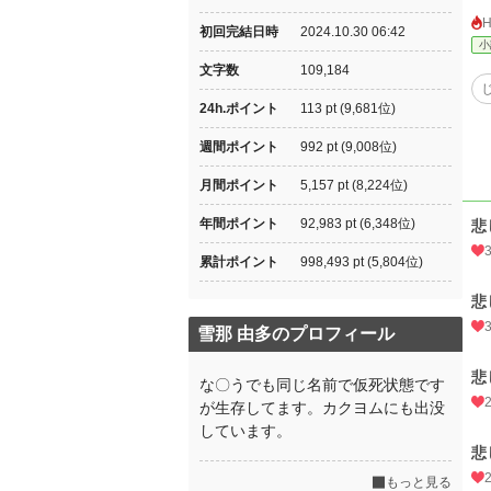
初回完結日時
2024.10.30 06:42
小
文字数
109,184
24h.ポイント
113 pt (9,681位)
週間ポイント
992 pt (9,008位)
月間ポイント
5,157 pt (8,224位)
年間ポイント
92,983 pt (6,348位)
悲
累計ポイント
998,493 pt (5,804位)
悲
雪那 由多のプロフィール
悲
な〇うでも同じ名前で仮死状態です
が生存してます。カクヨムにも出没
しています。
悲
もっと見る