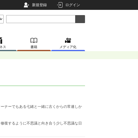
新規登録
ログイン
ネス
書籍
メディア化
オーナーでもある七緒と一緒に古くからの常連しか
を修復するように不思議と向き合う少し不思議な日