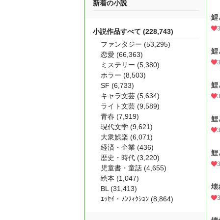
新着の小説
鯉
小説作品すべて (228,743)
ファンタジー (53,295)
鯉
恋愛 (66,363)
ミステリー (5,380)
ホラー (8,503)
鯉
SF (6,733)
キャラ文芸 (5,634)
ライト文芸 (9,589)
青春 (7,919)
鯉
現代文学 (9,621)
大衆娯楽 (6,071)
経済・企業 (436)
鯉
歴史・時代 (3,220)
児童書・童話 (4,655)
絵本 (1,047)
壊
BL (31,413)
ｴｯｾｲ・ﾉﾝﾌｨｸｼｮﾝ (8,864)