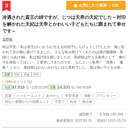
3
お気に入り追加
129
冷遇された斎王の姉ですが、じつは天界の天妃でした～封印
を解かれた天妃は天帝とかわいい子どもたちに囲まれて幸せ
です～
蛮野晩
時は平安。 私は斎王(さいおう)に仕える白拍子(しらびょうし)でしたが、鬼に追
われて京の都に逃げてきました。 そんな私を助けてくれたのは謎の陰陽師・黒
緋(くろあけ)様。 私は鬼討伐を願いましたが、黒緋様は叶える条件として「俺の
子を身籠ってほしい」と要求してきたのです。 なんという恥辱！ 屈辱！ 傲
慢！ しかし、黒緋様はおもいがけないほど真剣でした。 彼は強い子どもが欲し
いと望んでいるのです。 私は迷いながらも鬼を討伐してくれるならと了承し、
恋愛
完結
長編
R15
黒緋様の子どもを身籠ることを引き受けました。 そして満月の夜、黒緋様と私
24h.ポイント
7pt
の赤ん坊が誕生しました。名は紫紺(しこん)。 こうして黒緋様と私と紫紺。三人
37,918
16,531
位 / 229,022件
位 / 66,403件
小説
恋愛
で暮らすことになったのです。 でもね、ここで予定外のことが……。 家族のよ
うに暮らすうちに私は黒緋様に恋をしてしまったのです。 でも黒緋様の正体は
恋愛
ハッピーエンド
あやかし
平安浪漫
溺愛
ファンタジー
天界の天帝。私が恋をするのも畏れ多い存在でした。しかも黒緋様が私に子ども
切ない展開からの溺愛エンド
子育て
転生
身分差
を生ませたのには理由があったのです。 そう、黒緋様は恋をしてはいけない人
でした。 だから私は決めました。子どもたちをつれて天帝とお別れする
と……。 ※途中、かなり切ない展開もありますが、必ず溺愛ハピエンをお約束
感想数 0
文字数 199,389
します。 鶯(うぐいす)…斎宮(さいぐう)の白拍子。斎王の双子の姉。神気が一切
最終更新日 2025.05.31
登録日 2025.05.25
無い。 黒緋(くろあけ)…謎の陰陽師。正体は天上の天帝。天妃を探している。