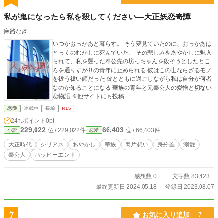
私が鬼になったら私を殺してください―大正妖恋奇譚
麻路なぎ
いつかおっかあと暮らす。 そう夢見ていたのに、おっかあは
とっくのむかしに死んでいた。 その悲しみをあやかしに魅入
られて、私を襲った奉公先の坊っちゃんを殺そうとしたとこ
ろを通りすがりの青年に止められる 彼はこの世ならざるモノ
を祓う祓い師だった 彼とともに過ごしながら私は自分が何者
なのか知ることになる 華族の青年と元奉公人の愛憎と切ない
恋物語 ※他サイトにも投稿
恋愛
連載中
長編
R15
24h.ポイント
0pt
229,022
66,403
位 / 229,022件
位 / 66,403件
小説
恋愛
大正時代
シリアス
あやかし
華族
両片想い
身分差
溺愛
奉公人
ハッピーエンド
感想数 0
文字数 83,423
最終更新日 2024.05.18
登録日 2023.08.07
7
お気に入り追加
7