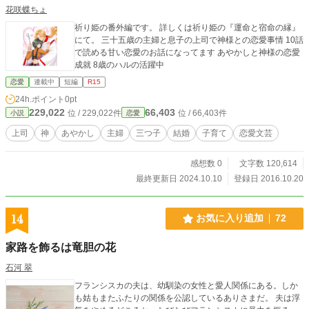
花咲蝶ちょ
祈り姫の番外編です。 詳しくは祈り姫の『運命と宿命の縁』
にて。 三十五歳の主婦と息子の上司で神様との恋愛事情 10話
で読める甘い恋愛のお話になってます あやかしと神様の恋愛
成就 8歳のハルの活躍中
恋愛
連載中
短編
R15
24h.ポイント
0pt
229,022
66,403
位 / 229,022件
位 / 66,403件
小説
恋愛
上司
神
あやかし
主婦
三つ子
結婚
子育て
恋愛文芸
感想数 0
文字数 120,614
最終更新日 2024.10.10
登録日 2016.10.20
14
お気に入り追加
72
家路を飾るは竜胆の花
石河 翠
フランシスカの夫は、幼馴染の女性と愛人関係にある。しか
も姑もまたふたりの関係を公認しているありさまだ。 夫は浮