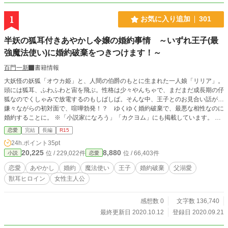
1
お気に入り追加
301
半妖の狐耳付きあやかし令嬢の婚約事情 ～いずれ王子(最
強魔法使い)に婚約破棄をつきつけます！～
百門一新
書籍情報
大妖怪の妖狐「オウカ姫」と、人間の伯爵のもとに生まれた一人娘「リリア」。
頭には狐耳、ふわふわと宙を飛ぶ。性格は少々やんちゃで、まだまだ成長期の仔
狐なのでくしゃみで放電するのもしばしば。そんな中、王子とのお見合い話が…
嫌々ながらの初対面で、喧嘩勃発！？ ゆくゆく婚約破棄で、最悪な相性なのに
婚約することに。 ※「小説家になろう」「カクヨム」にも掲載しています。 ※
ベリーズカフェに修正版を掲載、2021/8/31こちらの文章も修正版へと修正しま
恋愛
完結
長編
R15
した！
24h.ポイント
35pt
20,225
8,880
位 / 229,022件
位 / 66,403件
小説
恋愛
恋愛
あやかし
婚約
魔法使い
王子
婚約破棄
父溺愛
獣耳ヒロイン
女性主人公
感想数 0
文字数 136,740
最終更新日 2020.10.12
登録日 2020.09.21