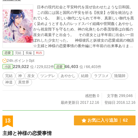
日本の現代社会と平安時代を混ぜ合わせたような日和国。
この国には国と国民の平安を祈る【祝皇】が国を統治なさ
れている。 新しい御代になられて半年、真新しい御代を黒
く染めようとする人のレッドスパイ組織や世闇蠢くあやかし
から祝皇陛下を守るため、神の化身たるの香茂瑠香は白狐の
巫女の葛葉子と出会う。 その巫女とは半年前に出会い一目
ぼれした少女だった。 神様彼氏と妖彼女の恋愛成就の物語
☆主婦と神様の恋愛事情の番外編に半年前の出来事ありま
す。そこから起点です。 2017/05/25完結しました。 続きは、
恋愛
完結
長編
R15
☆【あやかしと神様の円満成就】にて。 ☆イチャイチャなの
24h.ポイント
0pt
にツンデレな二人です。 ☆恋縁から両思い編です。 ☆ちょっ
229,022
66,403
位 / 229,022件
位 / 66,403件
小説
恋愛
ぴり、えっちなひょうげんあります。 ☆本編【祈り姫】の世
界観で書いてます。 ☆【主婦と神様の恋愛事情】のスピンオ
完結
神
巫女
ツンデレ
あやかし
結婚
ラブコメ
陰陽師
フです。 ☆こちらは二十年後の瑠香が登場します。 【恋日
神道
異世界
和】には更に先の未来の読みきり短編連載中
感想数 0
文字数 299,046
最終更新日 2017.12.16
登録日 2016.12.16
13
お気に入り追加
62
主婦と神様の恋愛事情