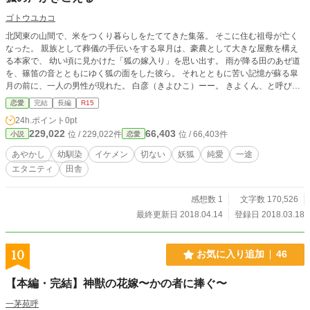
ゴトウユカコ
北関東の山間で、米をつくり暮らしをたててきた集落。 そこに住む祖母が亡く
なった。 親族として葬儀の手伝いをする皐月は、豪農として大きな屋敷を構え
る本家で、 幼い頃に見かけた「狐の嫁入り」を思い出す。 雨が降る田のあぜ道
を、篠笛の音とともにゆく狐の面をした彼ら。 それとともに苦い記憶が蘇る皐
月の前に、一人の男性が現れた。 白彦（きよひこ）ーー。 きよくん、と呼び、
本家に来た時だけ遊びまわった従兄弟であり、幼い頃の友達だ。 人目を惹かず
恋愛
完結
長編
R15
にはおれない美しい男性に成長した彼に、 皐月は気後れしながらも少しずつ昔
24h.ポイント
0pt
のように打ち解けていく。 そんな時にふと現れた、狐面で顔を隠した、小さな
229,022
66,403
位 / 229,022件
位 / 66,403件
小説
恋愛
男の子。 謎めいた言葉を残しながら、その子は裏庭の古い土蔵へと誘うーー
ー。 皐月を襲う新たな怪異。 山の神様が住まうという集落のシンボルでもある
あやかし
幼馴染
イケメン
切ない
妖狐
純愛
一途
お山。 ひたひたと皐月の日常に忍び寄る、悪意。 少しずつ思い出す、記憶の断
エタニティ
田舎
片。 そして、祖母の命への眼差しとひたむきな白彦の想い。 皐月は、いやおう
なく人間と人間ならざる者、生と死との狭間に立たされていく。 その狭間で、
彼女はどんな選択をしていくのかーー。 北関東の山間の古い旧家を舞台にし
感想数 1
文字数 170,526
た、”狐の嫁入り”をめぐる恋愛ファンタジー。
最終更新日 2018.04.14
登録日 2018.03.18
10
お気に入り追加
46
【本編・完結】神獣の花嫁〜かの者に捧ぐ〜
一茅苑呼