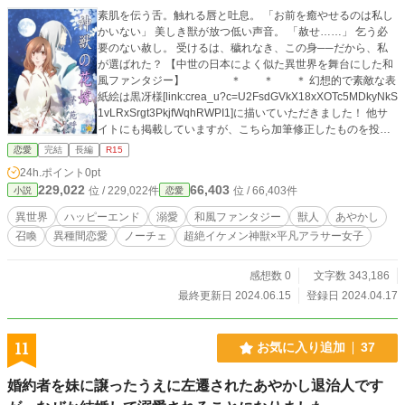
素肌を伝う舌。触れる唇と吐息。 「お前を癒やせるのは私し
かいない」 美しき獣が放つ低い声音。 「赦せ……」 乞う必
要のない赦し。 受けるは、穢れなき、この身──だから、私
が選ばれた？ 【中世の日本によく似た異世界を舞台にした和
風ファンタジー】 ＊ ＊ ＊ 幻想的で素敵な表
紙絵は黒冴様[link:crea_u?c=U2FsdGVkX18xXOTc5MDkyNkS
1vLRxSrgt3PkjfWqhRWPI1]に描いていただきました！ 他サ
イトにも掲載していますが、こちら加筆修正したものを投稿
しています。 アルファポリスさんのみのエピソードも追加予
恋愛
完結
長編
R15
定。
24h.ポイント
0pt
229,022
66,403
位 / 229,022件
位 / 66,403件
小説
恋愛
異世界
ハッピーエンド
溺愛
和風ファンタジー
獣人
あやかし
召喚
異種間恋愛
ノーチェ
超絶イケメン神獣×平凡アラサー女子
感想数 0
文字数 343,186
最終更新日 2024.06.15
登録日 2024.04.17
11
お気に入り追加
37
婚約者を妹に譲ったうえに左遷されたあやかし退治人です