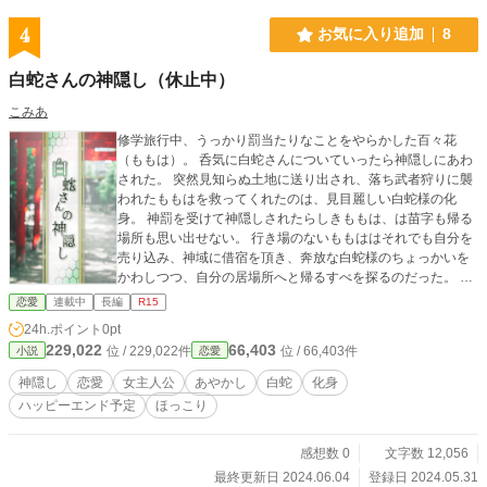
紫紺(しこん)…黒緋と鶯の子ども。長男。 青藍(せいらん)…黒緋と鶯の子ども。
次男。 離寛(りかん)…黒緋の友人。天上の武将。 萌黄(もえぎ)…斎宮(さいぐう)
4
お気に入り追加
8
の斎王(さいおう)。鶯の双子の妹。人間では稀にみる神気の持ち主。 ※平安時
代、神という存在は天界の天帝。 ※斎王とは伊勢の斎宮に暮らし、地上で天帝
白蛇さんの神隠し（休止中）
に祈りを捧げる人間。表向きは歴代皇女の任だが、実際は神気の強い女性が選ば
れている。
こみあ
修学旅行中、うっかり罰当たりなことをやらかした百々花
（ももは）。 呑気に白蛇さんについていったら神隠しにあわ
された。 突然見知らぬ土地に送り出され、落ち武者狩りに襲
われたももはを救ってくれたのは、見目麗しい白蛇様の化
身。 神罰を受けて神隠しされたらしきももは、は苗字も帰る
場所も思い出せない。 行き場のないももははそれでも自分を
売り込み、神域に借宿を頂き、奔放な白蛇様のちょっかいを
かわしつつ、自分の居場所へと帰るすべを探るのだった。 ♦♦
♦♦♦ 序盤、ちょっとグロ描写入ります。 歴史考証はいい加減
恋愛
連載中
長編
R15
です、ごめんなさい。 娯楽と思ってお読みくださいませ。
24h.ポイント
0pt
229,022
66,403
位 / 229,022件
位 / 66,403件
小説
恋愛
神隠し
恋愛
女主人公
あやかし
白蛇
化身
ハッピーエンド予定
ほっこり
感想数 0
文字数 12,056
最終更新日 2024.06.04
登録日 2024.05.31