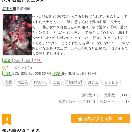
恋する狐と文士さん
石田空
書籍情報
小さい頃に町に遊びに行って石を投げられているのを助けて
くれた文士さんに、一途に恋する化け狐の木葉。 文士さ
ん……馨が女中を募集したのを知り、彼に近付く千載一遇の
チャンス！ とばかりに女中として働きはじめるが。 彼はす
っかりとあやかし嫌いになっていた。 好きになってくれなく
てもかまわない。 どうかわたしを嫌いにならないで。 一途な
狐と頑な訳あり文士の、ほのぼの切ない恋模様。 他サイトで
も公開しております。
恋愛
完結
短編
R15
24h.ポイント
0pt
229,022
66,403
位 / 229,022件
位 / 66,403件
小説
恋愛
恋愛
大正風
あやかし
ご飯
異類婚姻譚
身分差
もふもふ
感想数 0
文字数 11,083
最終更新日 2022.09.16
登録日 2022.09.13
9
お気に入り追加
29
狐の声がきこえる