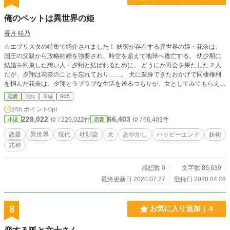
俺のペットは異世界の姫
香月 咲乃
☆エブリスタの特集で紹介されました！ 妖術が存在する異世界の姫・花奈は、
国王の父親から政略結婚を強要され、時空を超えて地球へ逃亡する。 幼少期に
結婚を約束した想い人・夕翔と結ばれるために。 どうにか再会を果たした２人
だが、夕翔は花奈のことを忘れており……。 犬に変身できたおかげで同棲権利
を掴んだ花奈は、夕翔とラブラブな生活を送るつもりが、女としてみてもらえ
ず……。 異世界を巻き込んだ恋愛ファンタジーがここに始まる！
恋愛
完結
長編
R15
24h.ポイント
0pt
229,022
66,403
位 / 229,022件
位 / 66,403件
小説
恋愛
恋愛
異世界
現代
幼馴染
犬
あやかし
ハッピーエンド
妖術
式神
感想数 0
文字数 86,639
最終更新日 2020.07.27
登録日 2020.04.28
8
お気に入り追加
4