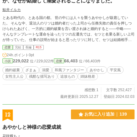
が、なぜか結婚して溺愛されることになりました。
鯨井イルカ
とある時代の、とある国の都。 世の中には人々を襲うあやかしが跋扈してい
た。 そんな中、退治人のリツは婚約者だった上司から任務失敗の責任を押しつ
けられたあげく、一方的に婚約破棄を言い渡され妹と婚約すると――中略――
そんなテンプレートな運命を辿ったリツの左遷先では、セツと名乗る新しい上司
が待っていた。 仕事の説明が始まると思ったリツに対して、セツは結婚相手に
しか教えてはならないはずの真名を名乗りだし……。 すれ違い的なあれから始
恋愛
完結
長編
R15
まる、平安風ファンタジーっぽい恋愛ものです。 ※「【R18】半妖の退治人と
24h.ポイント
0pt
呪われた上司」の前日譚ですがこちらはＢＬではなく男女ＣＰとなっているた
229,022
66,403
位 / 229,022件
位 / 66,403件
小説
恋愛
め、ジャンルを女性向け恋愛にしています。
婚約破棄
ざまぁ
溺愛
和風ファンタジー
あやかし
平安風
女性主人公
残酷な描写あり
追放もの
姉妹格差
感想数 1
文字数 252,427
最終更新日 2025.12.27
登録日 2024.02.03
12
お気に入り追加
139
あやかしと神様の恋愛成就
花咲蝶ちょ