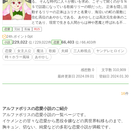
る。 そんな時代に人々が救いを求め、こぞって聞くのがＳＮ
Ｓで話題になっている歌姫リリーの唄だった。 正体を隠し活
動するリリーの正体はユリナと名乗り、海沿いの町の屋敷に
住む高位のあやかしである。 あやかしとは高次元生命体のこ
とであり、現世で生きる人間からは神や悪魔と呼ばれる不可
思議な存在だった。 共に暮らすのは半分あやかしで半分人間
恋愛
完結
長編
R15
である混血の麗央。 二人は世を忍ぶあやかしの夫婦だったの
24h.ポイント
0pt
である。 マナやオドといったエナジーが大気中に存在し、エ
229,022
66,403
位 / 229,022件
位 / 66,403件
小説
恋愛
ナジーと呼ばれている。 あやかしが生命活動及び存在を維持
するのに必要なものであり、人間の中にも生体エナジーとし
恋愛
女主人公
魔法
歌姫
夫婦
三人称視点
ヤンデレヒロイン
て存在していた。 歌姫リリーの唄はこの生体エナジーを平和
時々ホラー風味
あやかし
的かつ効果的に得られる手段である。 彼女を巡り様々な陰謀
と思惑が動くが、世界最強と目されるあやかしの夫婦は全く
意に介さない。 迷える善良（？）なあやかしの悩みを解決
感想数 0
文字数 310,909
し、悪辣非道な殺人鬼に引導を渡す。 あやかし夫婦行くとこ
最終更新日 2024.09.01
登録日 2024.01.30
ろ、トラブルが起こるトラブルメーカーぶりを発揮する。
16
件
アルファポリスの恋愛小説のご紹介
アルファポリスの恋愛小説の一覧ページです。
イケメンとの甘々な恋愛から悪役令嬢などの異世界転移ものまで、
胸キュン、切ない、純愛などの多彩な恋愛小説が満載です。