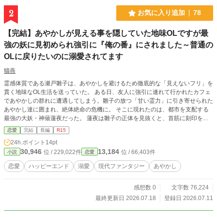
2
お気に入り追加
78
【完結】あやかしが見える事を隠していた地味OLですが最
強の妖に見初められ強引に『俺の番』にされました～普通の
OLに戻りたいのに溺愛されてます
猫燕
霊感体質である瀬戸雛子は、あやかしを避けるため徹底的な「見えないフリ」を
貫く地味なOL生活を送っていた。 ある日、友人に強引に連れて行かれたカフェ
であやかしの群れに遭遇してしまう。雛子の放つ「甘い霊力」に引き寄せられた
あやかし達に囲まれ、絶体絶命の危機に。 そこに現れたのは、都市を支配する
最強の大妖・神薙蓮夜だった。 蓮夜は雛子の正体を見抜くと、首筋に刻印を刻
み、強引にこう宣告する。 「これで今日からお前は俺のものだ。俺の結界から
恋愛
完結
長編
R15
離れれば、全てのあやかしの餌になる」 強引に彼のマンションで同居する羽目
24h.ポイント
14pt
になった雛子が「平穏な生活」を守るために仕事のスキルで奮闘すればするほ
30,946
13,184
位 / 229,022件
位 / 66,403件
小説
恋愛
ど、蓮夜の不器用な独占欲は加熱し甘く危険な溺愛へと加速していく！ 傲慢で
強引な大妖が雛子の平穏を壊し、運命を狂わせる。見えないフリを貫くはずが、
恋愛
ハッピーエンド
溺愛
現代ファンタジー
あやかし
いつの間にか世界で一番見つめられることになった、あやかし溺愛ロマンス開
幕！
感想数 0
文字数 76,224
最終更新日 2026.07.18
登録日 2026.07.11