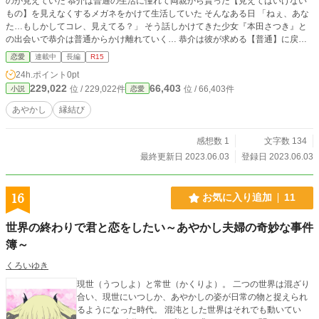
のが見えていた 恭介は普通の生活に憧れて両親から貰った【見えてはいけない
もの】を見えなくするメガネをかけて生活していた そんなある日 「ねぇ、あな
た…もしかしてコレ、見えてる？」 そう話しかけてきた少女『本田さつき』と
の出会いで恭介は普通からかけ離れていく… 恭介は彼が求める【普通】に戻れ
るのだろうか？
恋愛
連載中
長編
R15
24h.ポイント
0pt
229,022
66,403
位 / 229,022件
位 / 66,403件
小説
恋愛
あやかし
縁結び
感想数 1
文字数 134
最終更新日 2023.06.03
登録日 2023.06.03
16
お気に入り追加
11
世界の終わりで君と恋をしたい～あやかし夫婦の奇妙な事件
簿～
くろいゆき
現世（うつしよ）と常世（かくりよ）。 二つの世界は混ざり
合い、現世にいつしか、あやかしの姿が日常の物と捉えられ
るようになった時代。 混沌とした世界はそれでも動いてい