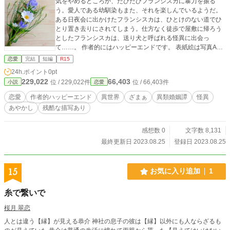
気をやめるどころか、たびたびフランシスカに暴力を振る
う。愛人である幼馴染もまた、それを楽しんでいるようだ。
ある日夜会に出かけたフランシスカは、ひとけのない道でひ
とり置き去りにされてしまう。仕方なく徒歩で屋敷に帰ろう
としたフランシスカは、送り犬と呼ばれる怪異に出会っ
て……。 作者的にはハッピーエンドです。 表紙絵は写真AC
よりchoco❁⃘*.ﾟさまの作品(写真のID：22301734)をお借りし
恋愛
完結
短編
R15
ております。 この作品は、別サイトにも投稿しております。
24h.ポイント
0pt
(小説家になろうではホラージャンルに投稿しておりますが、
229,022
66,403
位 / 229,022件
位 / 66,403件
小説
恋愛
アルファポリスではカテゴリーエラーを避けるために恋愛ジ
ャンルでの投稿となっております。ご了承ください)
恋愛
作者的ハッピーエンド
異世界
ざまぁ
異類婚姻譚
怪異
あやかし
残酷な描写あり
感想数 0
文字数 8,131
最終更新日 2023.08.25
登録日 2023.08.25
15
お気に入り追加
1
糸で繋いで
桜月 翠恋
人とは違う【縁】が見える恭介 神社の息子の彼は【縁】以外にも人ならざるも