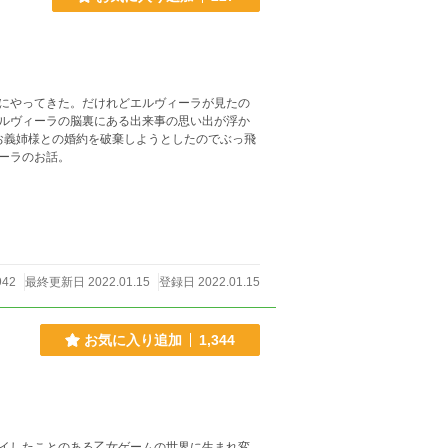
にやってきた。だけれどエルヴィーラが見たの
ルヴィーラの脳裏にある出来事の思い出が浮か
お義姉様との婚約を破棄しようとしたのでぶっ飛
ーラのお話。
942
最終更新日 2022.01.15
登録日 2022.01.15
お気に入り追加
1,344
イしたことのある乙女ゲームの世界に生まれ変