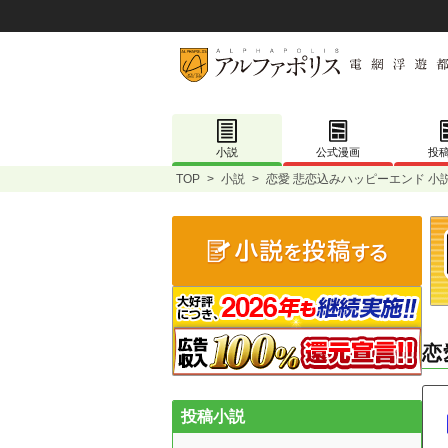
小説
公式漫画
投
TOP
>
小説
>
恋愛 悲恋込みハッピーエンド 小
恋
投稿小説