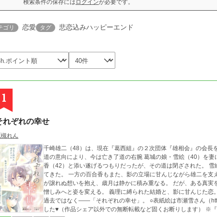
検索条件の保存には
ログイン
が必要です。
恋愛
悲恋込みハッピーエンド
テゴリ
タグ
1
それぞれの幸せ
鷹槻れん
千崎雄二（48）は、現在『葛西組』の２次団体『雄相会』の会長
道の意向により、今は亡き了道の右腕 葛城の娘・雪絵（40）を
香（42）と添い遂げるつもりだったが、その道は閉ざされた。 雪絵は夫を深く愛し、家庭を守ることに全てを懸け
てきた。 一方の百合香もまた、影の立場に甘んじながら雄二を支
が譲れぬ想いを抱え、歳月は静かに積み重なる。 だが、ある真実を雪絵が知ったとき、彼女の夫への愛は揺らぎ、
憎しみへと姿を変える。 義理に縛られた結婚と、影に甘んじた恋。 ２人の女と１人の男が辿り着くのは、失われた
過去ではなく――「それぞれの幸せ」。 ○表紙絵は市瀬雪さん（https://estar.jp/users/117421755）に有償依頼しま
した♥（作品シェア以外での無断転載など固くお断りします） ※『組カノ』、千崎雄二と、彼に翻弄された2人の女