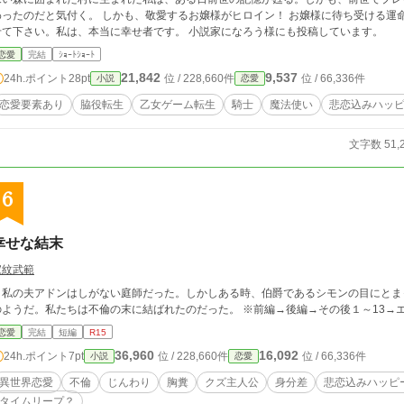
わったのだと気付く。 しかも、敬愛するお嬢様がヒロイン！ お嬢様に待ち受ける運
せて下さい。私は、本当に幸せ者です。 小説家になろう様にも投稿しています。
恋愛
完結
ｼｮｰﾄｼｮｰﾄ
21,842
9,537
24h.ポイント
28pt
位 / 228,660件
位 / 66,336件
小説
恋愛
恋愛要素あり
脇役転生
乙女ゲーム転生
騎士
魔法使い
悲恋込みハッ
文字数 51,
6
幸せな結末
家紋武範
私の夫アドンはしがない庭師だった。しかしある時、伯爵であるシモンの目にとま
のようだ。私たちは不倫の末に結ばれたのだった。 ※前編
恋愛
完結
短編
R15
36,960
16,092
24h.ポイント
7pt
位 / 228,660件
位 / 66,336件
小説
恋愛
異世界恋愛
不倫
じんわり
胸糞
クズ主人公
身分差
悲恋込みハッピ
タイムリープ？