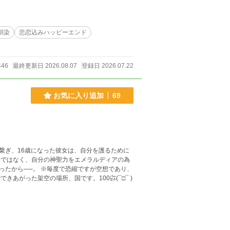
カノ』https://estar.jp/novels/2
star.jp/extra_novels/26444536、『結
ls/26473153内の②桐生百合香・④葛西了道をお読みいた
馴染
悲恋込みハッピーエンド
446
最終更新日 2026.08.07
登録日 2026.07.22
お気に入り追加
69
繋ぎ、16歳になった彼女は、自分を護るために
ですが空想であり、
あがった架空の場所、国です。100㌫(¯□¯ )