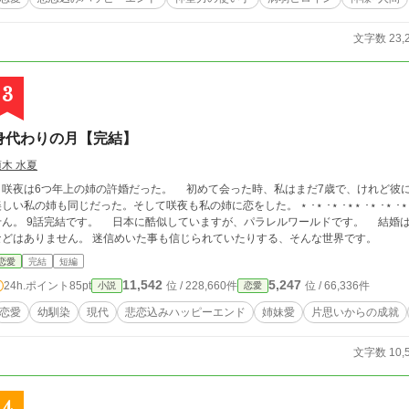
文字数 23,
3
身代わりの月【完結】
須木 水夏
咲夜は6つ年上の姉の許婚だった。 初めて会った時、私はまだ7歳で、けれど彼
い私の姉も同じだった。そして咲夜も私の姉に恋をした。 ‎⋆ ･‎⋆ ･‎⋆ ･‎⋆‎⋆ ･‎⋆ ･‎⋆ ･‎⋆ 初投稿です。誤字脱字あると思います、すみま
酷似していますが、パラレルワールドです。 結婚は男女共に16歳以降になるとできます。携帯電話
などはありません。 迷信めいた事も信じられていたりする、そんな世界です。
恋愛
完結
短編
11,542
5,247
24h.ポイント
85pt
位 / 228,660件
位 / 66,336件
小説
恋愛
恋愛
幼馴染
現代
悲恋込みハッピーエンド
姉妹愛
片思いからの成就
文字数 10,