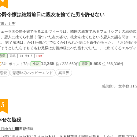
4
公爵令嬢は結婚前日に親友を捨てた男を許せない
有川カナデ
シェーラ国公爵令嬢であるエルヴィーラは、隣国の親友であるフェリシアナの結婚式
は、恋人に捨てられ酷く傷ついた友の姿で。彼女を捨てたという恋人の話を聞き、エ
ぶ。 魅了魔法は、かけた側だけでなくかけられた側にも責任があった。 「お兄様が
ばそうとしたらそもそもお兄様はお義姉様にべた惚れでした。」に出てくるエルヴィ
恋愛
完結
ｼｮｰﾄｼｮｰﾄ
R15
12,365
5,503
24h.ポイント
78pt
位 / 228,660件
位 / 66,336件
小説
恋愛
恋愛
悲恋込みハッピーエンド
異世界
感想数 3
文字数 11,
5
幸せな脇役
文月ゆうり
書籍情報
深い森に囲まれた村に生まれた私は、ある日前世の記憶が甦る。しかも、前世でプレ