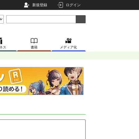
新規登録
ログイン
ネス
書籍
メディア化