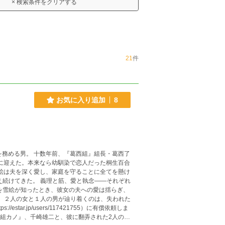
× 検索条件をクリアする
21
件
お気に入り追加
8
を務める男。 十数年前、『葛西組』組長・葛西了
妻に迎えた。本来なら幼馴染で恋人だった桐生百合
え続けてきた。 義理と筋、愛と執念――それぞれ