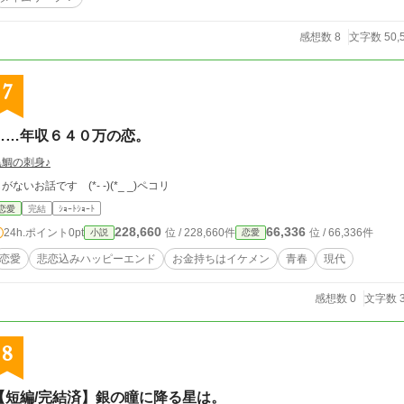
感想数 8
文字数 50,
7
……年収６４０万の恋。
黒鯛の刺身♪
がないお話です (*- -)(*_ _)ペコリ
恋愛
完結
ｼｮｰﾄｼｮｰﾄ
228,660
66,336
24h.ポイント
0pt
位 / 228,660件
位 / 66,336件
小説
恋愛
恋愛
悲恋込みハッピーエンド
お金持ちはイケメン
青春
現代
感想数 0
文字数 3
8
【短編/完結済】銀の瞳に降る星は。