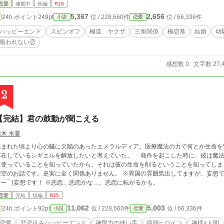
性を描いたスピンオフ作品です。本作のみでも分かるように書くつもりですが、『組
恋愛
連載中
長編
R18
6276291本編および『組カノ』内のスター特典『愛も憎も、業の理』https://e
5,367
2,656
24h.ポイント
249pt
位 / 228,660件
位 / 66,336件
小説
恋愛
婚式裏話―それぞれの祝福―』https://estar.jp/extra_nove
だいてからの方がよりお楽しみ頂けると思いますm(_ _)m
ハッピーエンド
スピンオフ
極道、ヤクザ
三角関係
横恋慕
結婚
幼
報われない恋
感想数 0
文字数 27,
2
【完結】君の鼓動が聞こえる
須木 水夏
生まれた頃より心の臓に欠陥のあったエメラルディア。医療魔法の力で何とか生命を
しているシギエルを解放したいと考えていた。 発作を起こした時に、彼は魔法ではなく、自分の神聖力をエメラルディアの為
使っていることを知っていたから。それは彼の生命を削るということを知ってしまったから──。 ※毎度で恐縮
架空のお話です。史実に全く関係ありません。 ※異国の雰囲気出してますが、妄想ででき
(¯ー¯ )妄想です！ ※悲恋…悲恋かな…。悲恋に転がるかも。
恋愛
完結
短編
R15
11,062
5,003
24h.ポイント
92pt
位 / 228,660件
位 / 66,336件
小説
恋愛
恋愛
悲恋込みハッピーエンド
神聖力の使い手
病弱ヒロイン
神様×人間