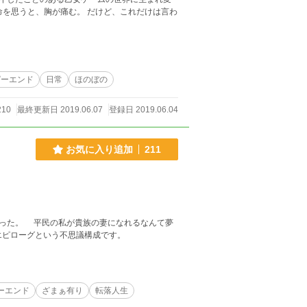
命を思うと、胸が痛む。 だけど、これだけは言わ
ピーエンド
日常
ほのぼの
210
最終更新日 2019.06.07
登録日 2019.06.04
お気に入り追加
211
った。 平民の私が貴族の妻になれるなんて夢
→後編→その後１～13→エピローグという不思議構成です。
ーエンド
ざまぁ有り
転落人生