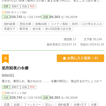
のわからない罪状で処刑と人の多く集まる場で叫んだ。 私と二人で話す場であ
ればまだ許したものを………。見え透いた下心丸出しビッチ令嬢に良いように操
恋愛
連載中
長編
R15
られるバカな夢見る王子には教育が必要なようです。 「婚約破棄の前にまずは
24h.ポイント
0pt
私の罪状をもう一度お聞かせ願えますか？」 私を悪役扱いするならば望み通り
228,743
66,363
位 / 228,743件
位 / 66,363件
小説
恋愛
あえて悪役となって差し上げましょう。その程度で処刑？バカが聞いて呆れると
いうもの。 処刑になる気もしませんが、万が一の可能性が少し、ほんの少しも
婚約破棄
悪役令嬢
政略結婚
コメディ風味
処刑
口が滑る主人公
ないとは言えません。もしそうなった時何もせず言われたままで終わるなんてそ
馬鹿王子
断罪者
身分差
第12回恋愛小説大賞
れこそ屈辱。 ならばいっそ、処刑されても当たり前ねと思えるくらいの悪役を
見せてあげようではありませんか。 そして証明しましょう。私ならそんな貴方
たちの考えたバレるような悪役など演じないとね。 恋を諦めて政略結婚のため
感想数 17
文字数 30,104
に我慢してきた鬱憤も今この場で晴らしましょう。私だって嫌々なのに大概にし
最終更新日 2019.07.14
登録日 2019.01.26
てくださいませね？お・う・じ・さ・ま・？
9
お気に入り追加
21
処刑前夜の令嬢
tartan321
愛され、裏切られ、殺されかけ……。 令嬢の明日に、旭は灯るのでしょうか？
恋愛
連載中
短編
R15
24h.ポイント
0pt
228,743
66,363
位 / 228,743件
位 / 66,363件
小説
恋愛
恋愛
結婚
ファンタジー
切ない
婚約破棄
令嬢×王子
令嬢