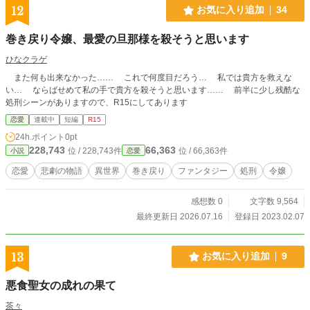
12
お気に入り追加
34
巻き戻り令嬢、最愛の旦那様を殺そうと思います
ひなクラゲ
また何も出来なかった…… これで何度目だろう… 私では貴方を救えな
い… ならばせめて私の手で貴方を殺そうと思います…… 前半に少し残酷な
処刑シーンがありますので、R15にしてあります
恋愛
連載中
短編
R15
24h.ポイント
0pt
228,743
66,363
位 / 228,743件
位 / 66,363件
小説
恋愛
恋愛
悲劇の物語
異世界
巻き戻り
ファンタジー
処刑
令嬢
感想数 0
文字数 9,564
最終更新日 2026.07.16
登録日 2023.02.07
13
お気に入り追加
9
悪食聖女の成れの果て
茶々