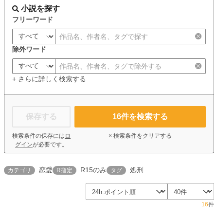
小説を探す
フリーワード
除外ワード
+ さらに詳しく検索する
保存する
16
件を検索する
検索条件の保存には
ロ
× 検索条件をクリアする
グイン
が必要です。
恋愛
R15のみ
処刑
カテゴリ
R指定
タグ
16
件