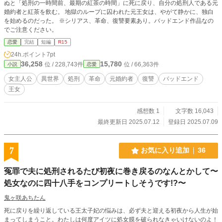
ぬと「処刑の一時間前、最期の紅茶の時間」に死に戻り、自分の処刑人である元
婚約者と紅茶を飲む。 地獄のループに囚われた元王女は、やがて静かに、独白
を始めるのだった。 ※シリアス、革命、復讐要素あり。バッドエンド作品なの
でご注意ください。
恋愛
完結
短編
R15
24h.ポイント
7pt
36,258
15,780
位 / 228,743件
位 / 66,363件
小説
恋愛
女主人公
異世界
処刑
革命
元婚約者
復讐
バッドエンド
王女
感想数 1
文字数 16,043
最終更新日 2025.07.12
登録日 2025.07.09
7
お気に入り追加
36
冤罪で夫に処刑されるたび初夜に巻き戻るのなんとかして〜
処女なのに四十八手をコンプリートしそうです!?〜
鬼ヶ咲あちたん
死に戻りを繰り返している王太子妃の悩みは、必ず夫と迎える初夜から人生が始
まってしまうこと。わたしは何度アイツに処女膜を破られなきゃいけないのよ！