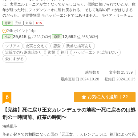
は、実母エルミーニアが亡くなってからしばらく、僧院に預けられていたが、数
年が経った時にフィデンツィオに連れ戻される。 そして地獄の日々がはじまる
のだった。 ※復讐物語 ※ハッピーエンドではありません。 ※ベアトリーチェ・
チェンチの、チェンチ家の悲劇を元に物語を書いています。 ※史実と異なると
恋愛
完結
短編
R15
ころもありますので、完全な歴史小説ではありません。 ※ハッピーなことはあ
24h.ポイント
14pt
りません。 ※残虐、近親での行為表現もあります。 コメントをいただけるのは
29,615
12,592
位 / 228,743件
位 / 66,363件
小説
恋愛
嬉しいですが、コメントを読む人のことをよく考えてからご記入いただきますよ
うお願いします。 この一文をご理解いただけない方のコメントは削除させてい
シリアス
史実と交えて
恋愛
残虐な描写あり
ただきます。
近親での行為表現あり
復讐
処刑
ハッピーエンドは訪れない
愛にすがる
感想数 0
文字数 25,339
最終更新日 2024.10.28
登録日 2024.10.25
6
お気に入り追加
22
【完結】死に戻り王女カレンデュラの地獄〜死に戻るのは処
刑の一時間前、紅茶の時間〜
海崎凪斗
革命が起きて共和国になった国の「元王女」、カレンデュラは、処刑によって死