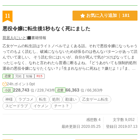
11
お気に入り追加
181
悪役令嬢に転生後1秒もなく死にました
荷居人(にいと)
書籍情報
乙女ゲームの転生話はライトノベルでよくある話。それで悪役令嬢になっちゃう
ってのもよく読むし、破滅にならないため頑張るのは色んなパターンがあって読
んでいて楽しい。 そう読む分にはいいが、自分が死んで気がつけばなってしま
ったじゃなく、なれと言われたら普通に断るよね。 ｢どうあがいても強制的処刑
運命の悪役令嬢になりたくない？｣ ｢生まれながらに死ねと？嫌だよ！｣ ｢ま、拒
否権ないけどさ。悪役令嬢でも美人だし身分も申し分ないし、モブならひっかけ
恋愛
完結
短編
R15
られるからモブ恋愛人生を楽しむなり、人生謳歌しなよ。成人前に死ぬけど｣
24h.ポイント
0pt
｢ふざけんなー！｣ ふざけた神様に命の重さはわかってもらえない？こんな転生
228,743
66,363
位 / 228,743件
位 / 66,363件
小説
恋愛
って酷すぎる！ 神様どうせ避けられないなら死ぬ覚悟するからひとつ願いを叶
えてください！ 人生謳歌、前世失恋だらけだった恋も最悪人生で掴んでやりま
神様
ラブコメ
転生
処刑
勘違い
乙女ゲーム転生
す！ そんな中、転生してすぐに幽霊騒ぎ？って幽霊って私のこと！？ おい、神
スピードラブ
イケメン
チート？
様、転生なのに生まれ直すも何も処刑された後ってどういうこと？何一つ学んで
ないから言葉もわからないし、身体だけ成人前って………どうせ同じ運命ならっ
て面倒だから時を早送りしちゃった？ふざけんなー！ こちら気晴らし作品。ラ
感想数 4
文字数 9,052
ブコメディーです。展開早めの短編完結予定作品。
最終更新日 2020.05.25
登録日 2019.07.13