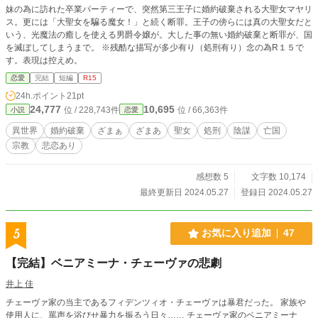
妹の為に訪れた卒業パーティーで、突然第三王子に婚約破棄される大聖女マヤリ
ス。更には「大聖女を騙る魔女！」と続く断罪。王子の傍らには真の大聖女だと
いう、光魔法の癒しを使える男爵令嬢が。大した事の無い婚約破棄と断罪が、国
を滅ぼしてしまうまで。 ※残酷な描写が多少有り（処刑有り）念の為R１５で
す。表現は控えめ。
恋愛
完結
短編
R15
24h.ポイント
21pt
24,777
10,695
位 / 228,743件
位 / 66,363件
小説
恋愛
異世界
婚約破棄
ざまぁ
ざまあ
聖女
処刑
陰謀
亡国
宗教
悲恋あり
感想数 5
文字数 10,174
最終更新日 2024.05.27
登録日 2024.05.27
5
お気に入り追加
47
【完結】ベニアミーナ・チェーヴァの悲劇
井上 佳
チェーヴァ家の当主であるフィデンツィオ・チェーヴァは暴君だった。 家族や
使用人に、罵声を浴びせ暴力を振るう日々…… チェーヴァ家のベニアミーナ