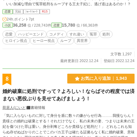
いい加減な理由で冤罪処刑をループする王太子妃に、逃げ道はあるのか！？
恋愛
完結
ｼｮｰﾄｼｮｰﾄ
R15
24h.ポイント
7pt
36,258
15,780
位 / 228,743件
位 / 66,363件
小説
恋愛
恋愛
ハッピーエンド
コメディ
すれ違い
冤罪
処刑
ヒロイン視点
ヒーロー視点
ループ
異世界
文字数 1,297
最終更新日 2022.12.24
登録日 2022.12.24
8
お気に入り追加
1,943
婚約破棄に処刑ですって？よろしい！ならばその程度では済
まない悪役ぶりを見せてあげましょう！
荷居人(にいと)
書籍情報
「気に入らないものに対して身分を盾に数々の嫌がらせ行為………我慢ならん！
貴様との婚約は破棄とする！それだけでなく、私の未来の妻、つまりは未来の王
妃を傷つけた罪は重い。身分剥奪どころか貴様など処刑だ！」 どれもこれも知
らぬ存ぜぬばかりのことでこのバカ王子は確たる証拠もなく私に婚約破棄、意味