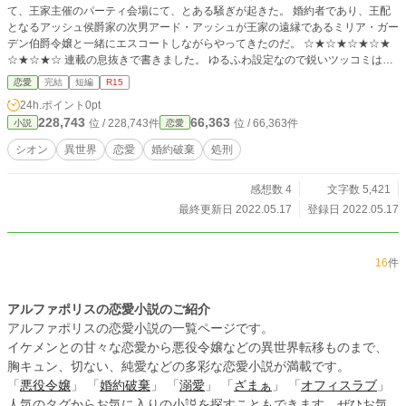
て、王家主催のパーティ会場にて、とある騒ぎが起きた。 婚約者であり、王配
となるアッシュ侯爵家の次男アード・アッシュが王家の遠縁であるミリア・ガー
デン伯爵令嬢と一緒にエスコートしながらやってきたのだ。 ☆★☆★☆★☆★
☆★☆★☆ 連載の息抜きで書きました。 ゆるふわ設定なので鋭いツッコミはお
許し下さい。
恋愛
完結
短編
R15
24h.ポイント
0pt
228,743
66,363
位 / 228,743件
位 / 66,363件
小説
恋愛
シオン
異世界
恋愛
婚約破棄
処刑
感想数 4
文字数 5,421
最終更新日 2022.05.17
登録日 2022.05.17
16
件
アルファポリスの恋愛小説のご紹介
アルファポリスの恋愛小説の一覧ページです。
イケメンとの甘々な恋愛から悪役令嬢などの異世界転移ものまで、
胸キュン、切ない、純愛などの多彩な恋愛小説が満載です。
「
悪役令嬢
」 「
婚約破棄
」 「
溺愛
」 「
ざまぁ
」 「
オフィスラブ
」
人気のタグからお気に入りの小説を探すこともできます。ぜひお気