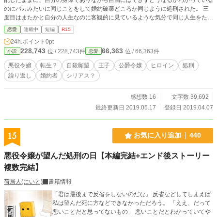
のにバカみたいに同じことをして婚約破棄どころか同じように処刑された。 三
度目はまたかと自分の人生なのに客観的に見ているような気分で同じ人生をただ
ただ繰り返して反省した。何故自分が婚約者に、友人に、親にすら見放されたの
恋愛
連載中
短編
R15
か理解して。三度も繰り返してようやく理解した自分がどうしようもなく愚かで
24h.ポイント
0pt
あると理解した。きっとこれは神様から一度目で反省できなかった愚かな自分へ
228,743
66,363
位 / 228,743件
位 / 66,363件
小説
恋愛
の罰なのだとも。 四度目は許してと、こんなこと言いたくない！したくない！
ごめんなさい！とたくさん叫んだ。だけど、誰にも届くことはない。だんだんと
悪役令嬢
転生？
自殺願望
王子
公爵令嬢
ヒロイン
処刑
周囲が呆れ、怒り、自分を見放していく姿がわかっているのにまるで操られるよ
繰り返し
婚約者
シリアス？
うに一度目と同じことを繰り返す。 五度目、六度目………二桁となっても繰り
返したその人生に私の誰にも届かない心は折れた。壊れかけたのが何度目の人生
だったかは忘れた。パキリパキリと壊れ、こんな醜い愚かな自分はもう見たくな
感想数 16
文字数 39,692
いから始まり、いつ日か自分は死ぬべき人間なのだと早く殺してと思うようにな
最終更新日 2019.05.17
登録日 2019.04.07
った。 生きている価値のない私は死ぬのが一番なのだと。それは百と三桁まで
上り詰めた繰り返す人生でようやく自由な身体と声を取り戻しても変わることは
ない。 ｢生きててごめんなさい｣ 今日も私は自由な身体を死へと追いやる。
15
お気に入り追加
440
悪役令嬢が望んだ処刑の日【本編完結+エンド後ストーリー
複数完結】
荷居人(にいと)
書籍情報
「君は最後まで反省をしないのだな」 反省などしてしまえば
私は望んだ死に方などできなかっただろう。 「ええ、だって
悪いことだと思ってないもの」 悪いことだとわかっていてや