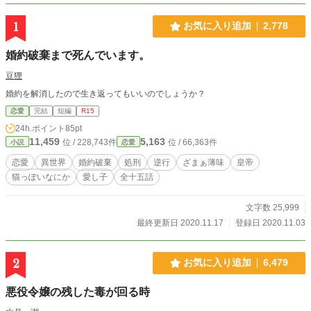
1
お気に入り追加
2,778
婚約破棄まで死んでいます。
豆狸
婚約を解消したので生き返ってもいいのでしょうか？
恋愛
完結
短編
R15
24h.ポイント
85pt
11,459
5,163
位 / 228,743件
位 / 66,363件
小説
恋愛
恋愛
異世界
婚約破棄
処刑
逆行
ざまぁ薄味
皇帝
猫っぽいなにか
愛し子
全十五話
文字数 25,999
最終更新日 2020.11.17
登録日 2020.11.03
2
お気に入り追加
6,479
悪役令嬢の残した毒が回る時