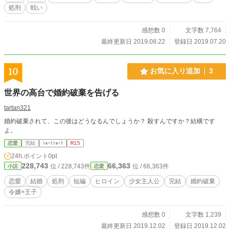
処刑
戦い
感想数 0
文字数 7,764
最終更新日 2019.08.22
登録日 2019.07.20
10
お気に入り追加
3
世界の高台で婚約破棄を告げる
tartan321
婚約破棄されて、この後はどうなるんでしょうか？ 殺すんですか？結構です
よ。
恋愛
完結
ｼｮｰﾄｼｮｰﾄ
R15
24h.ポイント
0pt
228,743
66,363
位 / 228,743件
位 / 66,363件
小説
恋愛
恋愛
結婚
処刑
短編
ヒロイン
少女主人公
完結
婚約破棄
令嬢×王子
感想数 0
文字数 1,239
最終更新日 2019.12.02
登録日 2019.12.02