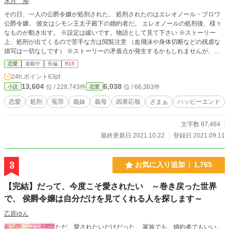
水月 潮
その日、一人の公爵令嬢が処刑された。 処刑されたのはエレオノール・ブロワ
公爵令嬢。 彼女はシモン王太子殿下の婚約者だ。 エレオノールの処刑後、様々
なものが動き出す。 ※設定は緩いです。物語として見て下さい ※ストーリー
上、処刑が出てくるので苦手な方は閲覧注意 （血飛沫や身体切断などの残虐な
描写は一切なしです） ※ストーリーの矛盾点が発生するかもしれませんが、多
めに見て下さい ＊HOTランキング４位(2021.9.13) 読んで下さった方ありがとう
恋愛
連載中
長編
R15
ございます(*´ ˘ `*)♡
24h.ポイント
63pt
13,604
6,038
位 / 228,743件
位 / 66,363件
小説
恋愛
恋愛
処刑
冤罪
義妹
義母
因果応報
ざまぁ
ハッピーエンド
文字数 87,464
最終更新日 2021.10.22
登録日 2021.09.11
3
お気に入り追加
1,765
【完結】だって、今度こそ愛されたい ～巻き戻った世界
で、 侯爵令嬢は自分だけを見てくれる人を探します～
乙原ゆん
ただ、愛されたいだけだった。 家族でも、婚約者でもいい。