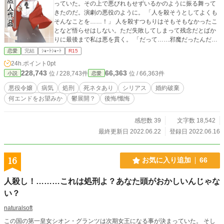
っていた。その上で悪びれもせずいるかのように振る舞って
きたのだ。演劇の悪役のように。 「人を殺そうとしてよくも
そんなことを……！」 人を殺すつもりはそもそもなかったこ
となど悟らせはしない。ただ失敗してしまって残念だとばか
りに最後まで私は悪を貫く。 「だって……邪魔だったんだも
の」 「………っそんな態度なら処刑を取り止める必要などな
恋愛
完結
ｼｮｰﾄｼｮｰﾄ
R15
さそうだな！」 だってそれこそが私の望むものだから。元婚
24h.ポイント
0pt
約者にだって私は最後まで偽りの微笑みで悪の華となろう。
228,743
66,363
位 / 228,743件
位 / 66,363件
小説
恋愛
そして死を迎え、計画通りになったなら、私はようやく悪の
仮面を脱ぎ捨てられるのだ。死と共に。 ※連載中にしてます
悪役令嬢
病気
処刑
死ネタあり
シリアス
婚約破棄
が、本編は一応完結です。
何エンドをお望みか
鬱展開？
後悔/懺悔
感想数 39
文字数 18,542
最終更新日 2022.06.22
登録日 2022.06.16
16
お気に入り追加
66
人殺し！………これは処刑よ？あなた頭がおかしいんじゃな
い？
naturalsoft
この国の第一皇女シオン・グランツは次期女王になる事が決まっていた。 そし