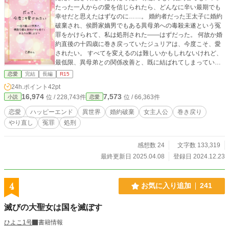
たった一人からの愛を信じられたら、どんなに辛い最期でも
幸せだと思えたはずなのに……。 婚約者だった王太子に婚約
破棄され、侯爵家嫡男でもある異母弟への毒殺未遂という冤
罪をかけられて、私は処刑された――はずだった。 何故か婚
約直後の十四歳に巻き戻っていたジュリアは、今度こそ、愛
されたい。 すべてを変えるのは難しいかもしれないけれど、
最低限、異母弟との関係改善と、既に結ばれてしまっている
婚約を解消ができればなんとかなる気がする。 でも、ひたす
恋愛
完結
長編
R15
ら愛されたくて我慢をしていた一回目と行動を変えたら、
24h.ポイント
42pt
色々なことが変わってきて……？ ※他サイトにも掲載してい
16,974
7,573
位 / 228,743件
位 / 66,363件
小説
恋愛
ます。
恋愛
ハッピーエンド
異世界
婚約破棄
女主人公
巻き戻り
やり直し
冤罪
処刑
感想数 24
文字数 133,319
最終更新日 2025.04.08
登録日 2024.12.23
4
お気に入り追加
241
滅びの大聖女は国を滅ぼす
ひよこ1号
書籍情報