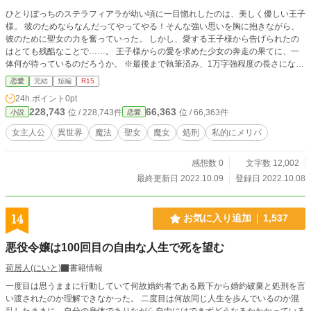
ひとりぼっちのステラフィアラが幼い頃に一目惚れしたのは、美しく優しい王子
様。 彼のためならなんだってやってやる！そんな強い思いを胸に抱きながら、
彼のために聖女の力を奮っていった。 しかし、愛する王子様から告げられたの
はとても残酷なことで……。 王子様からの愛を求めた少女の奔走の果てに、一
体何が待っているのだろうか。 ※最後まで執筆済み、1万字強程度の長さになっ
ています。 ※肉体的に痛い描写が入ります。 ※小説家になろうにも掲載してい
恋愛
完結
短編
R15
ます。
24h.ポイント
0pt
228,743
66,363
位 / 228,743件
位 / 66,363件
小説
恋愛
女主人公
異世界
魔法
聖女
魔女
処刑
私的にメリバ
感想数 0
文字数 12,002
最終更新日 2022.10.09
登録日 2022.10.08
14
お気に入り追加
1,537
悪役令嬢は100回目の自由な人生で死を望む
荷居人(にいと)
書籍情報
一度目は思うままに行動していて何故婚約者である殿下から婚約破棄と処刑を言
い渡されたのか理解できなかった。 二度目は何故同じ人生を歩んでいるのか混
乱したままに、自分の身体でありながら自由にはできずどうなるかわかっている