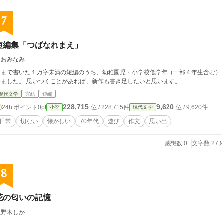
7
短編集「つばなれまえ」
あおみなみ
今まで書いた１万字未満の短編のうち、幼稚園児・小学校低学年（一部４年生含む）
めました。 思いつくことがあれば、新作も書き足したいと思います。
現代文学
完結
短編
228,715
9,620
24h.ポイント
0pt
位 / 228,715件
位 / 9,620件
小説
現代文学
日常
切ない
懐かしい
70年代
遊び
作文
思い出
感想数 0
文字数 27,
8
花の匂いの記憶
忍野木しか