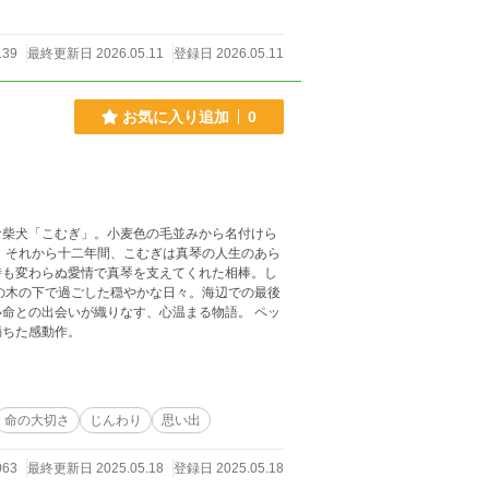
39
最終更新日 2026.05.11
登録日 2026.05.11
お気に入り追加
0
な柴犬「こむぎ」。小麦色の毛並みから名付けら
 それから十二年間、こむぎは真琴の人生のあら
時も変わらぬ愛情で真琴を支えてくれた相棒。し
の木の下で過ごした穏やかな日々。海辺での最後
命との出会いが織りなす、心温まる物語。 ペッ
満ちた感動作。
命の大切さ
じんわり
思い出
063
最終更新日 2025.05.18
登録日 2025.05.18