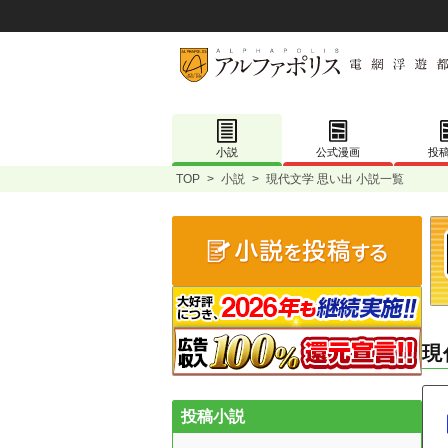
小説
公式漫画
投
TOP
>
小説
>
現代文学 思い出 小説一覧
現
投稿小説