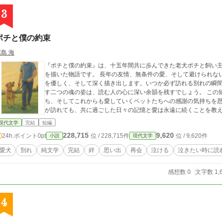
3
ポチと僕の約束
島 海
『ポチと僕の約束』は、十五年間共に歩んできた老犬ポチと飼い
を描いた物語です。 長年の友情、無条件の愛、そして避けられな
を優しく、そして深く描き出します。いつか必ず訪れる別れの瞬
す二つの魂の姿は、読む人の心に深い余韻を残すでしょう。 この
ち、そしてこれからも愛していくペットたちへの感謝の気持ちを
が訪れても、共に過ごした日々の記憶と愛は永遠に続くことを教
現代文学
完結
短編
228,715
9,620
24h.ポイント
0pt
位 / 228,715件
位 / 9,620件
小説
現代文学
愛犬
別れ
純文学
完結
絆
思い出
再会
泣ける
泣きたい時に読
感想数 0
文字数 1,
4