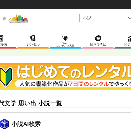
Web
稿漫画
レンタル
絵本ひろば
ビジ
コンテンツ大賞
代文学 思い出 小説一覧
小説AI検索