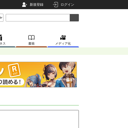
新規登録
ログイン
ネス
書籍
メディア化