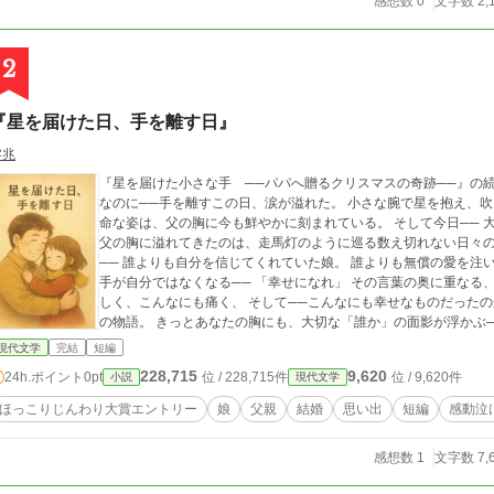
感想数 0
文字数 2,
2
『星を届けた日、手を離す日』
零兆
『星を届けた小さな手 ──パパへ贈るクリスマスの奇跡──』の続編 娘の幸せを、誰よりも願ってきた。 そ
なのに──手を離すこの日、涙が溢れた。 小さな腕で星を抱え、吹雪の中を父に届けに来た、あの日。 幼い娘の懸
命な姿は、父の胸に今も鮮やかに刻まれている。 そして今日── 大人になった娘が新たな人生へ旅立つその瞬間、
父の胸に溢れてきたのは、走馬灯のように巡る数え切れない日々の記憶だった。 笑顔、涙、
── 誰よりも自分を信じてくれていた娘。 誰よりも無償の愛を注
手が自分ではなくなる── 「幸せになれ」 その言葉の奥に重なる、言葉にできない切なさ。 愛とは、こんなにも優
しく、こんなにも痛く、 そして──こんなにも幸せなものだったのか。 父と娘が歩んだ、静かで深くあた
の物語。 きっとあなたの胸にも、大切な「誰か」の面影が浮かぶ─
現代文学
完結
短編
228,715
9,620
24h.ポイント
0pt
位 / 228,715件
位 / 9,620件
小説
現代文学
ほっこりじんわり大賞エントリー
娘
父親
結婚
思い出
短編
感動泣
感想数 1
文字数 7,