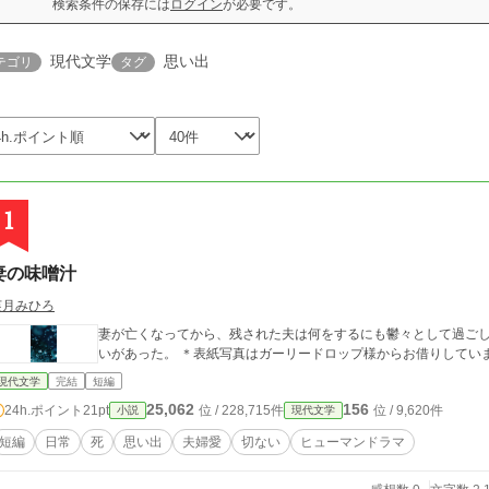
検索条件の保存には
ログイン
が必要です。
現代文学
思い出
テゴリ
タグ
1
妻の味噌汁
芙月みひろ
妻が亡くなってから、残された夫は何をするにも鬱々として過ご
いがあった。 ＊表紙写真はガーリードロップ様からお借りしてい
現代文学
完結
短編
25,062
156
24h.ポイント
21pt
位 / 228,715件
位 / 9,620件
小説
現代文学
短編
日常
死
思い出
夫婦愛
切ない
ヒューマンドラマ