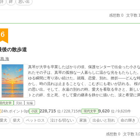
詩
絆
思い出
感想数 0
文字数 1
6
最後の散歩道
島 海
真琴が大学を卒業したばかりの頃、保護センターで出会った小さ
れたその子は、真琴の孤独な一人暮らしに温かな光をもたらした。
ゆる瞬間に寄り添い続けた。就職、恋愛、別れ、挫折――どんな
かし、時の流れは止まることなく、こむぎにも老いが訪れる。 桜
の思い出。そして、永遠の別れの時。愛犬を看取る辛さと、新しい
トとの絆、生と死、そして愛の継承を静かに描いた、涙と希望に
現代文学
完結
短編
228,715
9,620
24h.ポイント
0pt
位 / 228,715件
位 / 9,620件
小説
現代文学
愛犬
柴犬
ペットロス
泣ける/切ない
家族
出会いと別れ
命の輝き
感想数 0
文字数 3,