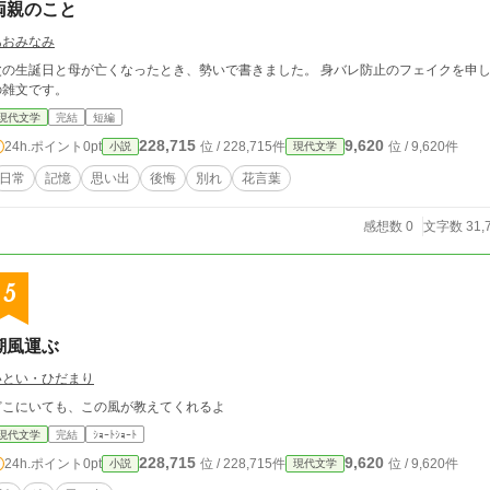
両親のこと
あおみなみ
の生誕日と母が亡くなったとき、勢いで書きました。 身バレ防止のフェイクを申し訳程度に入れた、自分のゲスさと向き合うため
の雑文です。
現代文学
完結
短編
228,715
9,620
24h.ポイント
0pt
位 / 228,715件
位 / 9,620件
小説
現代文学
日常
記憶
思い出
後悔
別れ
花言葉
感想数 0
文字数 31,
5
潮風運ぶ
いとい・ひだまり
どこにいても、この風が教えてくれるよ
現代文学
完結
ｼｮｰﾄｼｮｰﾄ
228,715
9,620
24h.ポイント
0pt
位 / 228,715件
位 / 9,620件
小説
現代文学