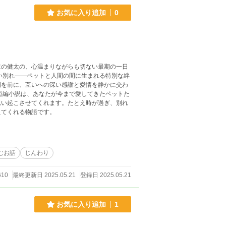
お気に入り追加
0
主の健太の、心温まりながらも切ない最期の一日
い別れ——ペットと人間の間に生まれる特別な絆
間を前に、互いへの深い感謝と愛情を静かに交わ
短編小説は、あなたが今まで愛してきたペットた
思い起こさせてくれます。たとえ時が過ぎ、別れ
えてくれる物語です。
むお話
じんわり
610
最終更新日 2025.05.21
登録日 2025.05.21
お気に入り追加
1