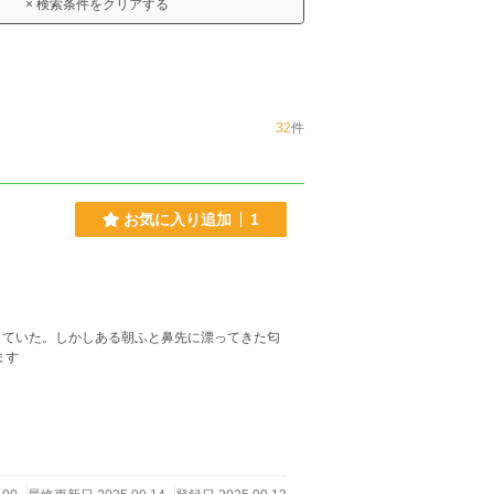
× 検索条件をクリアする
32
件
お気に入り追加
1
していた。しかしある朝ふと鼻先に漂ってきた匂
ます