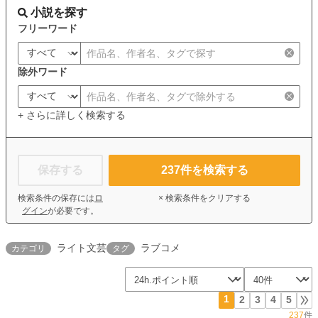
小説を探す
フリーワード
除外ワード
+ さらに詳しく検索する
保存する
237
件を検索する
検索条件の保存には
ロ
× 検索条件をクリアする
グイン
が必要です。
ライト文芸
ラブコメ
カテゴリ
タグ
1
2
3
4
5
237
件