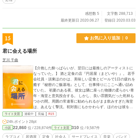
とを。 それからというのも、晴斗は何かと早紀に世話を焼
かれる。それだけでなく野球部マネージャーや高校の先輩の
お姉さま方も迫ってくる。 純朴な少年、今宮晴斗を賭けた
感想数 5
文字数 288,713
お姉さま方のハンティングが始まる！ 表紙イラスト：くま
最終更新日 2020.06.27
登録日 2020.03.03
ちゅき先生
15
お気に入り追加
0
君に会える場所
芝川 千曲
【介抱した酔っぱらいが、翌日には最推しのアーティストに
なっていた。】 酒と定食の店『円居屋（まどいや）』。 若手
会社員・須東ほのかは、美味しい定食とビールで1日の疲れを
癒す『秘密のご飯基地』として、仕事帰りにここへ通い詰め
ていた。 初夏のある夜、彼女は隣に座った物腰の柔らかい青
年・海堂と意気投合する。 しかし、良い雰囲気だった乾杯も
つかの間。周囲の常連客に勧められるがまま飲みすぎた海堂
は、あえなく撃沈。初対面にもかかわらず、ほのかは彼をト
イレまで引きずり、背中をさすって介抱する羽目に……。 そ
ライト文芸
連載中
長編
R15
んな最悪（？）な出会いの翌日、友人とともに訪れた野外音
24h.ポイント
28pt
楽フェス。 そこでほのかが目にしたのは、ステージの上でギ
22,860
310
位 / 228,874件
位 / 9,587件
小説
ライト文芸
ターをかき鳴らし、切なくも力強い歌声を響かせる、圧倒的
な実力のバンドボーカリストだった。 そのギターボーカル
ラブコメ
居酒屋
定食
社会人
サードプレイス
音楽
バンド