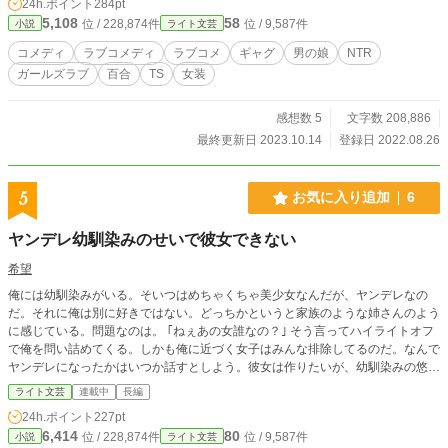
24h.ポイント
284pt
い」 女子しかいない学校で、男子だとバレていないなら、一
5,108
58
位 / 228,874件
位 / 9,587件
小説
ライト文芸
冴は誰にも盗られない――そんな思惑を巡らせる菊花。 しか
し女子寮には、｢いちご」の正体が一冴だと知らない蘭がい
コメディ
ラブコメディ
ラブコメ
ギャグ
男の娘
NTR
た。それこそが修羅場の始まりだった。
ガールズラブ
百合
TS
女装
感想数 5
文字数 208,886
最終更新日 2023.10.14
登録日 2022.08.26
5
お気に入り追加
6
ヤンデレ幼馴染みのせいで彼女できない
希望
俺には幼馴染みがいる。そいつはめちゃくちゃ美少女なんだが、ヤンデレなの
だ。それに俺は別に好きではない。どっちかというと家族のような姉さんのよう
に感じている。問題なのは。 ｢ねぇあの女誰なの？｣ そう言ってハイライトオフ
で俺を問い詰めてくる。しかも俺に近づく女子はみんな排除してるのだ。なんで
ヤンデレになったかはいつか話すとしよう。彼女は作りたいが、幼馴染みの悠香
のせいで彼女ができないのだ。 ｢あれは助けたときにちょっと話しただけだ。相
ライト文芸
連載中
長編
手も別になんとも思ってないだろ｣ ｢いやあれは完全に恋する乙女だったよ。い
24h.ポイント
227pt
やイケメンの王子さまに助けらるたという頭お花畑の可愛そうな人かな？それに
6,414
80
位 / 228,874件
位 / 9,587件
小説
ライト文芸
義弘くんは私のものなんだからあんなバカみたいな人が相手にされるわけないじ