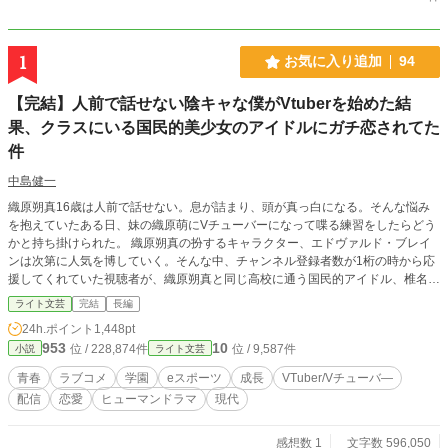
1
お気に入り追加
94
【完結】人前で話せない陰キャな僕がVtuberを始めた結
果、クラスにいる国民的美少女のアイドルにガチ恋されてた
件
中島健一
織原朔真16歳は人前で話せない。息が詰まり、頭が真っ白になる。そんな悩み
を抱えていたある日、妹の織原萌にVチューバーになって喋る練習をしたらどう
かと持ち掛けられた。 織原朔真の扮するキャラクター、エドヴァルド・ブレイ
ンは次第に人気を博していく。そんな中、チャンネル登録者数が1桁の時から応
援してくれていた視聴者が、織原朔真と同じ高校に通う国民的アイドル、椎名町
45に属する音咲華多莉だったことに気が付く。 彼女に自分がエドヴァルドだと
ライト文芸
完結
長編
バレたら落胆させてしまうかもしれない。彼女には勿論、学校の生徒達や視聴者
24h.ポイント
1,448pt
達に自分の正体がバレないよう、Vチューバー活動をするのだが、織原朔真は自
953
10
位 / 228,874件
位 / 9,587件
小説
ライト文芸
分の中に異変を感じる。 ネットの中だけの人格であるエドヴァルドが現実世界
にも顔を覗かせ始めたのだ。 学校とアルバイトだけの生活から一変、視聴者や
青春
ラブコメ
学園
eスポーツ
成長
VTuber/Vチューバ―
同じVチューバー達との交流、eスポーツを経て変わっていく自分の心情や価値
配信
恋愛
ヒューマンドラマ
現代
観。 これは織原朔真や彼に関わる者達が成長していく物語である。 カクヨム、
小説家になろうにも掲載しております。
感想数 1
文字数 596,050