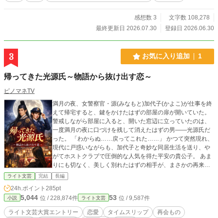
感想数 3
文字数 108,278
最終更新日 2026.07.30
登録日 2026.06.30
3
お気に入り追加
1
帰ってきた光源氏～物語から抜け出す恋～
ピノマネTV
満月の夜、女警察官・源(みなもと)加代子(かよこ)が仕事を終
えて帰宅すると、鍵をかけたはずの部屋の扉が開いていた。
警戒しながら部屋に入ると、開いた窓辺に立っていたのは、
一度満月の夜に口づけを残して消えたはずの男――光源氏だ
った。 「わからぬ……戻ってこれた……」 かつて突然現れ、
現代に戸惑いながらも、加代子と奇妙な同居生活を送り、や
がてホストクラブで圧倒的な人気を得た平安の貴公子。 あま
りにも切なく、美しく別れたはずの相手が、まさかの再来。
感動の涙を返せと怒る加代子だったが、再び目の前に現れた
ライト文芸
完結
長編
光源氏を前に、胸の高鳴りを抑えられない。 しかも今回の光
24h.ポイント
285pt
源氏は、以前より少しだけ現代に慣れ、相変わらず女たちを
5,044
53
位 / 228,874件
位 / 9,587件
小説
ライト文芸
惹きつける天性の魅力は健在。 再びホストクラブに立てば、
初日から店を揺るがす大人気。 シャンパンタワーに指名の
ライト文芸大賞エントリー
恋愛
タイムスリップ
再会もの
嵐、売上はうなぎのぼり。 だが、どれほど女性たちに囲まれ