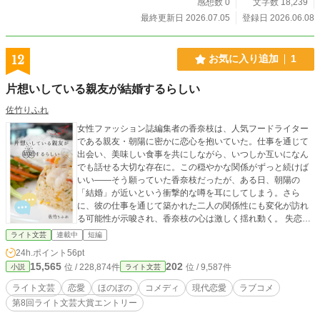
感想数 0
文字数 18,239
最終更新日 2026.07.05
登録日 2026.06.08
12
お気に入り追加
1
片想いしている親友が結婚するらしい
佐竹りふれ
女性ファッション誌編集者の香奈枝は、人気フードライター
である親友・朝陽に密かに恋心を抱いていた。仕事を通じて
出会い、美味しい食事を共にしながら、いつしか互いになん
でも話せる大切な存在に。この穏やかな関係がずっと続けば
いい――そう願っていた香奈枝だったが、ある日、朝陽の
「結婚」が近いという衝撃的な噂を耳にしてしまう。さら
に、彼の仕事を通じて築かれた二人の関係性にも変化が訪れ
る可能性が示唆され、香奈枝の心は激しく揺れ動く。 失恋の
予感に胸を痛めながらも、いつものように朝陽と食事をする
ライト文芸
連載中
短編
ことになった香奈枝。そこで朝陽が語り始めたのは、「一生
24h.ポイント
56pt
を共にしたいと思える、食事よりも大切な人」の話だった。
15,565
202
位 / 228,874件
位 / 9,587件
小説
ライト文芸
彼の幸せそうな様子に、懸命に笑顔を取り繕う香奈枝。しか
し、彼女が失恋を受け入れようとしたその時、朝陽から放た
ライト文芸
恋愛
ほのぼの
コメディ
現代恋愛
ラブコメ
れたのは、予想もしない、あまりにもまっすぐな一言だっ
第8回ライト文芸大賞エントリー
た……。