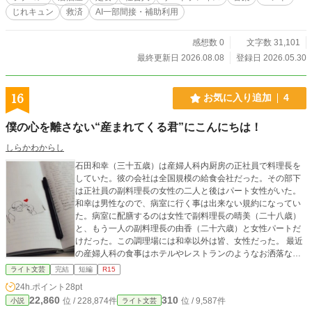
は、間違いなく昨夜、トイレで嘔吐していた「海堂さん」で
じれキュン
救済
AI一部間接・補助利用
ーー。 美味しいご飯と音楽が繋いでいく、不器用な大人たち
の、素顔と恋と再生の物語。 ※本作品は、複数サイトで掲載
いたします。 （掲載サイトは個人Webサイトのリンク集でご
感想数 0
文字数 31,101
確認ください）
最終更新日 2026.08.08
登録日 2026.05.30
16
お気に入り追加
4
僕の心を離さない“産まれてくる君”にこんにちは！
しらかわからし
石田和幸（三十五歳）は産婦人科内厨房の正社員で料理長を
していた。彼の会社は全国規模の給食会社だった。その部下
は正社員の副料理長の女性の二人と後はパート女性がいた。
和幸は男性なので、病室に行く事は出来ない規約になってい
た。病室に配膳するのは女性で副料理長の晴美（二十八歳）
と、もう一人の副料理長の由香（二十六歳）と女性パートだ
けだった。この調理場には和幸以外は皆、女性だった。 最近
の産婦人科の食事はホテルやレストランのようなお洒落な料
理が多く提供されている。料理が美味しいと評判のクリニッ
ライト文芸
完結
短編
R15
クに患者が集まる傾向だ。病院なので食事は朝、昼、おや
24h.ポイント
28pt
つ、夕食なので、調理場の仕込みは意外に大変だ。実は副料
22,860
310
位 / 228,874件
位 / 9,587件
小説
ライト文芸
理長の晴美は結婚して妊娠していて今、自宅で静養中なの