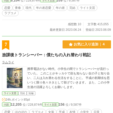
9,104
109
位 / 228,874件
位 / 9,587件
小説
ライト文芸
恋愛
青春
現代
年の差恋愛
年の差
完結
ライト文芸
ラブコメ
感想数 10
文字数 415,055
最終更新日 2023.06.24
登録日 2023.06.09
7
お気に入り追加
4
放課後トランシーバー：僕たちの入れ替わり戦記
ラムライ
携帯電話がない時代、小学生の間でトランシーバーが流行っ
ていた。 このことがキッカケで顔も知らない女の子と知り合
い、二人は入れ替わる生活をすることに。 平成の初期頃を思
いつく限り色々ネタとして挙げていきます。 また、この小学
生達の活躍よろしくお願いします。
ライト文芸
完結
短編
24h.ポイント
85pt
12,205
156
位 / 228,874件
位 / 9,587件
小説
ライト文芸
恋愛
ほのぼの
ラブコメ
女装
平成
友情
小学生
日常