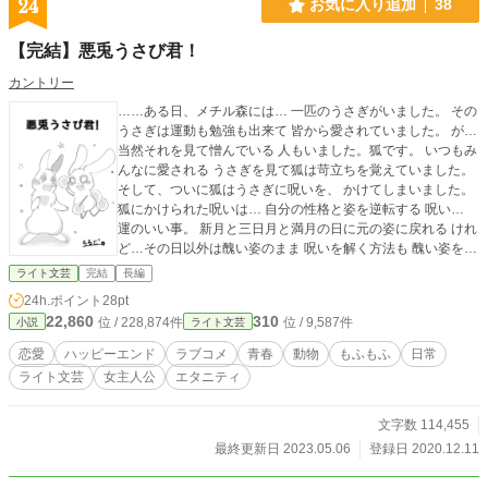
24
お気に入り追加
38
【完結】悪兎うさび君！
カントリー
……ある日、メチル森には… 一匹のうさぎがいました。 その
うさぎは運動も勉強も出来て 皆から愛されていました。 が…
当然それを見て憎んでいる 人もいました。狐です。 いつもみ
んなに愛される うさぎを見て狐は苛立ちを覚えていました。
そして、ついに狐はうさぎに呪いを、 かけてしまいました。
狐にかけられた呪いは… 自分の性格と姿を逆転する 呪い…
運のいい事。 新月と三日月と満月の日に元の姿に戻れる けれ
ど…その日以外は醜い姿のまま 呪いを解く方法も 醜い姿を好
きになってくれる 異性が現れない限り… 一生呪いを解くこと
ライト文芸
完結
長編
はできない。 そんなうさぎと… 私が出会うなんて 思いもし
24h.ポイント
28pt
なかった。 あなたと出会ったおかげで つまらなかった毎日を
22,860
310
位 / 228,874件
位 / 9,587件
小説
ライト文芸
楽しい毎日に変えてくれたんだ。 これは、ふざけた兎と毎回
ふざけた兎によって巻き込まれる主人公M iと森の動物たちの
恋愛
ハッピーエンド
ラブコメ
青春
動物
もふもふ
日常
お話。 呪われた兎は果たして、呪いを解く事はできるのか？
ライト文芸
女主人公
エタニティ
2023年2月6日に『完結』しました。 ありがとうございま
す！
文字数 114,455
最終更新日 2023.05.06
登録日 2020.12.11