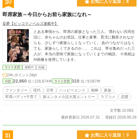
20
お気に入り追加
8
即席家族～今日からお前ら家族になれ～
妄夢【ピッコマノベルズ連載中】
とある事情から、即席の家族となった三人。 慣れない共同生
活に、赤ちゃんのお世話。仕事と家事、育児に翻弄されなが
らも、少しずつ家族らしくなっていく。 血のつながりはなく
ても、家族らしくできるのか…。 これは、寄せ集めだった三
人が、本当の意味で家族になっていくまでの物語。 ※表紙は
AI画像を使用しています。
ライト文芸
連載中
短編
24h.ポイント
28pt
22,860
310
位 / 228,874件
位 / 9,587件
小説
ライト文芸
ファンタジー
現代
日常
ハッピーエンド
相棒
家族
即席バディ×子育て
新エンタメ小説大賞エントリー
ラブコメ
恋愛
文字数 10,082
最終更新日 2026.07.31
登録日 2026.06.29
21
お気に入り追加
3