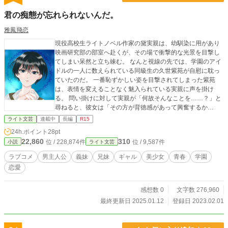
君の痴態が忘れられないんだ。
雅鳳飛恋
現役高校生ライトノベル作家の黛実親は、幼馴染に用があり
映画研究部の部室へ赴くが、その場で衝撃的な光景を目撃し
てしまい呆然と立ち竦む。 なんと視線の先では、学園のアイ
ドルの一人に数えられている同級生の久世紫苑が自慰に耽っ
ていたのだ。 一番恥ずかしい姿を目撃されてしまった紫苑
は、表情を変えることなく魅入られている実親に声を掛け
る。 問い掛けに対して実親が「何故そんなことを……？」と
尋ねると、彼女は「その方が背徳感があって興奮するか
ら？」と答えた。 これが二人の出会いだった。 幻想的とも思
ライト文芸
連載中
長編
R15
える耽美な情景が脳裏に焼き付いてしまった実親は悶々とし
24h.ポイント
28pt
ながら帰路に着く。 そして父と夕食を共にしていると、彼の
22,860
310
位 / 228,874件
位 / 9,587件
小説
ライト文芸
口から再婚話を聞かされる。 詳しく話を聞くと再婚相手の女
性には娘が二人いると判明。 しかも一人は実親と同い年らし
ラブコメ
男主人公
義妹
兄妹
ギャル
美少女
青春
学園
い。 実親は同い年の女子という単語に、学校で衝撃的な出会
恋愛
いを果たした紫苑の顔が脳裏に浮かび余計に悶々としてしま
う。 そして脳裏に焼き付いた痴態に苛まれながら過ごすこと
五日。 遂に相手の家族と対面する日がやってきた。 するとそ
感想数 0
文字数 276,960
こいたのは―― これは辛い過去を抱えた少年と、家庭環境の
最終更新日 2025.01.12
登録日 2023.02.01
所為で苦労している少女を中心に紡がれる物語である。 小説
家になろう(ミッドナイトノベルズ)、カクヨム、ノベルアップ
＋、魔法のiらんどにも投稿しています。