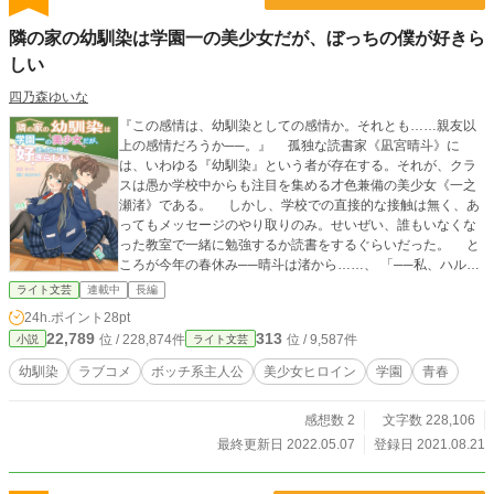
『熱帯夜に、溶ける境界線』 ※同居生活♡怒涛のラッキース
ケベ回 ●本編6作目《全8話+後日談/完結保証》9月公開予定
隣の家の幼馴染は学園一の美少女だが、ぼっちの僕が好きら
『恋の病と、あとの祭り』 ※甘々ラブキュン！哲朗29歳の初
しい
恋 ●スピンオフ《作中時間で随時更新》 『お疲れＯＬあかり
の、今日のごほうびスイーツ』 ※あかりのSNS風スイーツ(?)
四乃森ゆいな
日記 同時進行作品（共通人物・舞台設定） #【B&A】バイソ
ン＆アンダーソンシリーズ ●ブログ《1話完結型/連載中》
『この感情は、幼馴染としての感情か。それとも……親友以
『都市伝説村ログ』 ※哲朗同級生のモキュメンタリー・コメ
上の感情だろうか──。』 孤独な読書家《凪宮晴斗》に
ディ ●過去編《短編全８話/完結保証》 『夜の中学校』7.24公
は、いわゆる『幼馴染』という者が存在する。それが、クラ
開予定 ※哲朗中３の夏、青春ジュブナイル ☆作品横断の更新
スは愚か学校中からも注目を集める才色兼備の美少女《一之
通知は、著者フォローから
瀬渚》である。 しかし、学校での直接的な接触は無く、あ
ってもメッセージのやり取りのみ。せいぜい、誰もいなくな
った教室で一緒に勉強するか読書をするぐらいだった。 と
ころが今年の春休み──晴斗は渚から……、 「──私、ハル君
のことが好きなの！」と、告白をされてしまう。 この告白
ライト文芸
連載中
長編
を機に、二人の関係性に変化が起き始めることとなる。 他
24h.ポイント
28pt
愛のないメッセージのやり取り、部室でのお昼、放課後の教
22,789
313
位 / 228,874件
位 / 9,587件
小説
ライト文芸
室。そして、お泊まり。今までにも送ってきた『いつもの日
常』が、少しずつ〝特別〟なものへと変わっていく。 だが
幼馴染
ラブコメ
ボッチ系主人公
美少女ヒロイン
学園
青春
幼馴染からの僅かな関係の変化に、晴斗達は戸惑うばか
り……。 更には過去のトラウマが引っかかり、相手には迷
感想数 2
文字数 228,106
惑をかけまいと中々本音を言い出せず、悩みが生まれてしま
い──。 親友以上恋人未満。 これはそんな曖昧な関係性
最終更新日 2022.05.07
登録日 2021.08.21
の幼馴染たちが、本当の恋人となるまでの“一年間”を描く青春
ラブコメである。