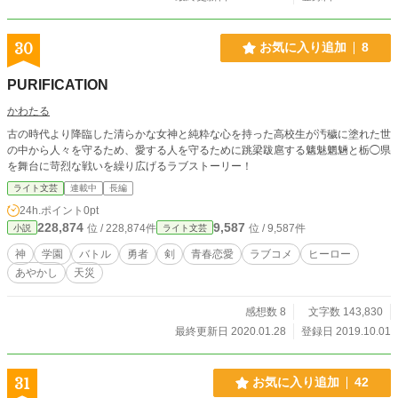
30
お気に入り追加
8
PURIFICATION
かわたる
古の時代より降臨した清らかな女神と純粋な心を持った高校生が汚穢に塗れた世
の中から人々を守るため、愛する人を守るために跳梁跋扈する魑魅魍魎と栃◯県
を舞台に苛烈な戦いを繰り広げるラブストーリー！
ライト文芸
連載中
長編
24h.ポイント
0pt
228,874
9,587
位 / 228,874件
位 / 9,587件
小説
ライト文芸
神
学園
バトル
勇者
剣
青春恋愛
ラブコメ
ヒーロー
あやかし
天災
感想数 8
文字数 143,830
最終更新日 2020.01.28
登録日 2019.10.01
31
お気に入り追加
42