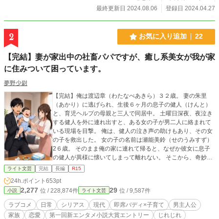
最終更新日 2024.08.06
登録日 2024.04.27
2
お気に入り追加
22
【完結】妻が家出中の社畜パパですが、癒し系美女が我が家
に住みついて困っています。
夢野少尉
【完結】俺は渡辺章（わたなべあきら）３２歳。 妻の朱里
（あかり）に逃げられ、生後６ヶ月の息子の健人（けんと）
と、育児ヘルプの母親と三人で同居中。 土曜日深夜、夜泣き
する健人を外に連れ出すと、ある女の子が男二人に絡まれて
いる現場を目撃。 俺は、健人の泣き声の助けもあり、その女
の子を救出した。 女の子の名前は瀬能美鈴（せのうみすず）
2６歳。 そのまま俺の家に連れて帰ると、なぜか彼女に息子
の健人が異様に懐いてしまって離れない。 そこから、奇妙な
３人（＋おふくろ）の共同生活が始まった。 妻に捨てられ弱
ライト文芸
完結
長編
R15
りきった俺は、この癒し系美女に抗うことができるのか？ 妻
24h.ポイント
653pt
の朱里はなぜ家を出たのか？ そんな中、赤ちゃん育児のリア
2,277
29
位 / 228,874件
位 / 9,587件
小説
ライト文芸
ルは、大人の事情など知る由もなかったーー。
ラブコメ
日常
シリアス
現代
即席バディ×子育て
男主人公
家族
恋愛
第一回新エンタメ小説大賞エントリー
じれじれ