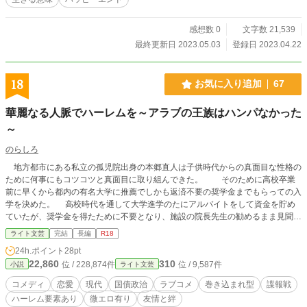
感想数 0
文字数 21,539
最終更新日 2023.05.03
登録日 2023.04.22
18
お気に入り追加
67
華麗なる人脈でハーレムを～アラブの王族はハンパなかった
～
のらしろ
地方都市にある私立の孤児院出身の本郷直人は子供時代からの真面目な性格の
ために何事にもコツコツと真面目に取り組んできた。 そのために高校卒業
前に早くから都内の有名大学に推薦でしかも返済不要の奨学金までもらっての入
学を決めた。 高校時代を通して大学進学のたにアルバイトをして資金を貯め
ていたが、奨学金を得たために不要となり、施設の院長先生の勧めるまま見聞を
広めるためのヨーロッパへ貧乏旅行に出ることになり、最初の訪問国であるギリ
ライト文芸
完結
長編
R18
シャで中東の王子を事件から救い、その後にもなぜか何度も同じ王子が襲われて
24h.ポイント
28pt
いるところに出くわした。 何度も助けているうちパリでついには直人までテ
22,860
310
位 / 228,874件
位 / 9,587件
小説
ライト文芸
ロ襲撃にあってしまう。 ついにはパリから助けた王子と一緒に王族専用機で
逃げ出すしまつだ。 この王子の勧めで王子の国の貴族になると同時に複数の
コメディ
恋愛
現代
国債政治
ラブコメ
巻き込まれ型
諜報戦
女性を貰う羽目になる。 それからが直人のハーレム生活が始まる。 彼には
ハーレム要素あり
微エロ有り
友情と絆
その後も国際社会の陰謀に巻き込まれたりしながらハーレムを堪能していくお話