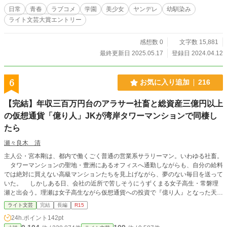
ゃん｣ 酷い言いようだな。それにあの人うちの学校よりワンランク落ちるとはい
日常
青春
ラブコメ
学園
美少女
ヤンデレ
幼馴染み
え進学校の生徒だからバカではないと思うぞ。それと俺は悠香のものじゃない。
ライト文芸大賞エントリー
彼女ほしいなぁー。 ｢はぁー早く学校行くぞ。いつの間にか隆弘は先行ってる
し｣ あいつ逃げたな。付き合いが長いから悠香のやんでれのことをよく知ってい
る。男には不思議飛ばれてない。潰された女子と隆弘以外。 これはヤンデレ幼
感想数 0
文字数 15,881
馴染みと彼女作りたい俺の学園ラブコメである。 ｢ラブコメなんかさせないよ。
最終更新日 2025.05.17
登録日 2024.04.12
私以外｣ ｢最初っから潰しにかかるなよ｣
6
お気に入り追加
216
【完結】年収三百万円台のアラサー社畜と総資産三億円以上
の仮想通貨「億り人」JKが湾岸タワーマンションで同棲し
たら
瀬々良木 清
主人公・宮本剛は、都内で働くごく普通の営業系サラリーマン。いわゆる社畜。
タワーマンションの聖地・豊洲にあるオフィスへ通勤しながらも、自分の給料
では絶対に買えない高級マンションたちを見上げながら、夢のない毎日を送って
いた。 しかしある日、会社の近所で苦しそうにうずくまる女子高生・常磐理
瀬と出会う。理瀬は女子高生ながら仮想通貨への投資で『億り人』となった天才
少女だった。 剛の何百倍もの資産を持ち、しかし心はまだ未完成な女子高生
ライト文芸
完結
長編
R15
である理瀬と、日に日に心が枯れてゆくと感じるアラサー社畜剛が織りなす、ち
24h.ポイント
142pt
ぐはぐなラブコメディ。