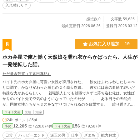
入れ替わり？
感想数 0
文字数 59,635
最終更新日 2026.06.26
登録日 2026.03.12
8
お気に入り追加
19
ホカ弁屋で俺と働く天然娘を濡れ衣からかばったら、人生が
一発逆転した話。
ただ巻き芳賀（宇多田真紀）
バイト先のホカ弁屋に可愛い女性が採用された。 彼女はふわふわしたしゃべ
り口調で、かなり変わった感じの２４歳天然娘。 彼女には家の血筋で継いだ
特殊な力があるらしい。 就職浪人しても就職できずに落ち込む俺は、女性ば
かりのバイト先で空気のようになっていたのだが……。 ある日その天然娘
が、同僚女性たちからミスをなすりつけられるのを目撃する。 繰り返される
彼女への仕打ちに我慢の限界を超えた俺は、同僚女性たちの前で彼女をかばった
ライト文芸
完結
短編
のだ。 彼女の味方をした俺は、就職先も決まっていないのに、店長や同僚女
24h.ポイント
85pt
性たちを敵に回してしまった。 だがそこから、信じられない奇跡が起こる！
12,205
156
位 / 228,874件
位 / 9,587件
小説
ライト文芸
日常
ハッピーエンド
逆玉の輿
仕事
ざまあ
能力解放