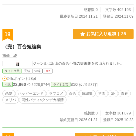
です。 すこしHな「ハーレム巻き込まれタイプ」のラブコメディーになってい
るかと思います。 本作品は『なろう』様ですでに完結した作品を修正したも
感想数 0
文字数 402,193
のを毎日最終話まで投稿してまいりますので、たのしんでいただけたらさいわい
最終更新日 2024.11.21
登録日 2024.11.09
です。
19
お気に入り追加
25
（完）百合短編集
南條 綾
ジャンルは沢山の百合小説の短編集を沢山入れました。
ライト文芸
完結
短編
R15
24h.ポイント
28pt
22,860
310
位 / 228,874件
位 / 9,587件
小説
ライト文芸
恋愛
ハッピーエンド
ラブコメ
百合
短編集
学園
SF
青春
メリバ
同性バディ×クソデカ感情
感想数 0
文字数 301,079
最終更新日 2026.01.31
登録日 2025.10.23