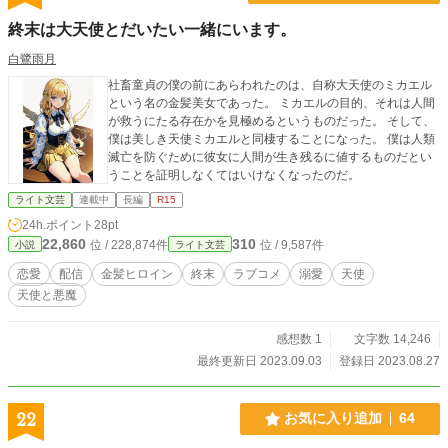
終末は大天使とだいたい一緒にいます。
白鷺雨月
社畜童貞の僕の前にあらわれたのは、自称大天使のミカエル
という名の金髪美女であった。 ミカエルの目的、それは人間
が救うにたる存在かを見極めるというものだった。 そして、
僕は美しき天使ミカエルと同棲することになった。 僕は人類
滅亡を防ぐために彼女に人間が生き残るに値するものだとい
うことを証明しなくてはいけなくなったのだ。
ライト文芸
連載中
長編
R15
24h.ポイント
28pt
22,860
310
位 / 228,874件
位 / 9,587件
小説
ライト文芸
恋愛
配信
金髪ヒロイン
終末
ラブコメ
溺愛
天使
天使と悪魔
感想数 1
文字数 14,246
最終更新日 2023.09.03
登録日 2023.08.27
22
お気に入り追加
64