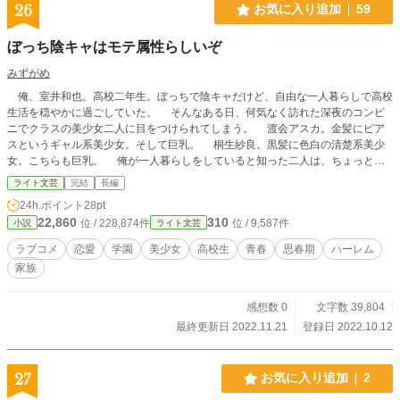
26
お気に入り追加
59
ぼっち陰キャはモテ属性らしいぞ
みずがめ
俺、室井和也。高校二年生。ぼっちで陰キャだけど、自由な一人暮らしで高校
生活を穏やかに過ごしていた。 そんなある日、何気なく訪れた深夜のコンビ
ニでクラスの美少女二人に目をつけられてしまう。 渡会アスカ。金髪にピア
スというギャル系美少女。そして巨乳。 桐生紗良。黒髪に色白の清楚系美少
女。こちらも巨乳。 俺が一人暮らしをしていると知った二人は、ちょっと甘
えれば家を自由に使えるとでも考えたのだろう。過激なアプローチをしてくる
ライト文芸
完結
長編
が、紳士な俺は美少女の誘惑に屈しなかった。 ……でも、アスカさんも紗良
24h.ポイント
28pt
さんも、ただ遊び場所が欲しいだけで俺を頼ってくるわけではなかった。 こ
22,860
310
位 / 228,874件
位 / 9,587件
小説
ライト文芸
れは問題を抱えた俺達三人が、互いを支えたくてしょうがなくなった関係の話。
ラブコメ
恋愛
学園
美少女
高校生
青春
思春期
ハーレム
家族
感想数 0
文字数 39,804
最終更新日 2022.11.21
登録日 2022.10.12
27
お気に入り追加
2