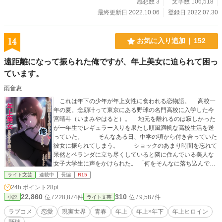
感想数 3
文字数 106,518
最終更新日 2022.10.06
登録日 2022.07.30
14
お気に入り追加
152
遠距離になって振られた俺ですが、年上美女に迫られて困っ
ています。
雨音恵
これは年下の少年が年上女性に食われる恋物語。 高校一
年の夏。念願叶って東京にある野球の名門高校に入学した今
宮晴斗（いまみやはると）。 地元を離れるのは寂しかった
が一年生でレギュラー入りを果たし順風満帆な高校生活を送
っていた。 そんなある日、中学の頃から付き合っていた
彼女に振られてしまう。 ショックのあまり時間を忘れて
呆然とベランダに立ち尽くしていると隣に住んでいる美人な
女子大学生に声をかけられた。 「何をそんなに落ち込んでい
るのかな？嫌なことでもあった？お姉さんに話してみな
ライト文芸
連載中
長編
R15
い？」 「君みたいないい子を振るなんて、その子は見る目が
24h.ポイント
28pt
ないんだよ。私なら絶対に捕まえて離さないね」 お世辞で
22,860
310
位 / 228,874件
位 / 9,587件
小説
ライト文芸
も美人な女性に褒められたら悪い気はしないし元気になっ
た。 しかしその時、晴斗は気付かなかった。 その女性、
ラブコメ
恋愛
現実世界
青春
年上
年上×年下
年上ヒロイン
飯島早紀の目が獲物を見つけた肉食獣のようになっていたこ
野球