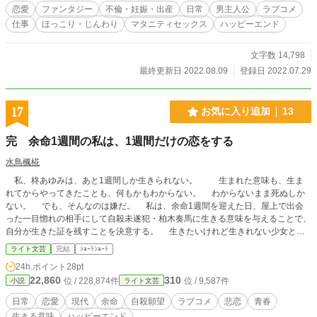
だ。晴美が出産した後に戻ってくるまでは料理長の和幸と副
恋愛
ファンタジー
不倫・妊娠・出産
日常
男主人公
ラブコメ
料理長の由香と女性パートで回さなくてはいけなかった。 由
仕事
ほっこり・じんわり
マタニティセックス
ハッピーエンド
香は主婦で家庭を持っているので、早番専門にして独身の和
幸が遅番専門でやっていた。由香が休みの日は和幸が通しに
なって彼が休みの時は由香が通しになった。 晴美も仕事に出
文字数 14,798
ていて全員が動いていた時は和幸も月に八回の休みが取れて
最終更新日 2022.08.09
登録日 2022.07.29
いたが、今は由香だけを八回取らせて和幸は二回休めたら良
い方だった。 会社は料理人の補充を考えてくれているが、晴
美は仕事ができたし、責任感旺盛なので、和幸としては晴美
17
お気に入り追加
13
の代わりが入ってしまうと、彼女が他の現場に取られてしま
うのが嫌だったので、彼は自分が辛くても彼女の復帰を心待
完 余命1週間の私は、1週間だけの恋をする
ちにしていた。晴美も和幸のその気持ちを理解していたの
で、必ず戻って来ると約束していた。 実は和幸は晴美が結婚
水鳥楓椛
する前に求婚したが、振られて他の男性と結婚してしまい現
私、柊あゆみは、あと1週間しか生きられない。 生まれた意味も、生ま
在、妊娠中なのだ。 晴美から「料理長、相談したい事がある
れてからやってきたことも、何もかもわからない。 わからないまま死ぬしか
んですが？」と電話があった事で彼は動揺した。 （まさか、
ない。 でも、そんなのは嫌だ。 私は、余命1週間を迎えた日、屋上で出会
戻って来ないって言う話しかな？）と思ったからだ。 産婦人
った一目惚れの相手にして自殺未遂犯・柏木奏馬に生きる意味を与えることで、
科の入院患者の夕食を作り終えて、片付けをして約束の店に
自分が生きた証を残すことを決意する。 生きたいけれど生きれない少女と、
和幸は向かった。 店内に入ると晴美は席に座っていて、大き
生きれるけれど死にたい少年の攻防は、少女の死と共に終了する。 少年が決
くなった腹を撫でていた。 この物語は以前に公開しました
ライト文芸
完結
ｼｮｰﾄｼｮｰﾄ
めた未来は………？
が、アクアポリスの運営様に叱られない様に改稿させて頂
24h.ポイント
28pt
き、2024年10月11日に再度公開させて頂きました。
22,860
310
位 / 228,874件
位 / 9,587件
小説
ライト文芸
日常
恋愛
現代
余命
自殺願望
ラブコメ
悲恋
青春
生きる意味
ハッピーエンド