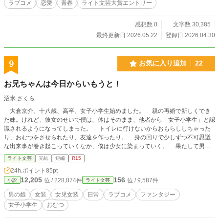
ラブコメ
恋愛
青春
ライト文芸大賞エントリー
感想数 0
文字数 30,385
最終更新日 2026.05.22
登録日 2026.04.30
9
お気に入り追加
22
お兄ちゃんは今日からいもうと！
沼米 さくら
大倉京介、十八歳、高卒。女子小学生始めました。 親の再婚で新しくでき
た妹。けれど、彼女のせいで僕は、体はそのまま、他者から「女子小学生」と認
識されるようになってしまった。 トイレに行けないからおもらししちゃった
り、おむつをさせられたり、友達を作ったり。 身の回りで少しずつ不可思議
な出来事が巻き起こっていくなか、僕は少女に染まっていく。 果たして男に
戻る日はやってくるのだろうか。 強制女児女装万歳。 毎週木曜と日曜更新
ライト文芸
完結
短編
R15
です。
24h.ポイント
85pt
12,205
156
位 / 228,874件
位 / 9,587件
小説
ライト文芸
男の娘
女装
女児女装
日常
ラブコメ
ファンタジー
女子小学生
おむつ