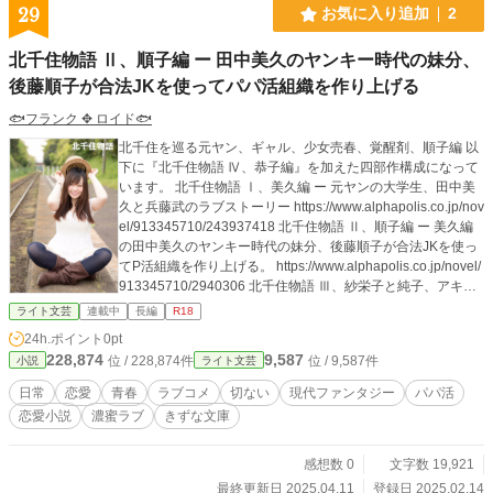
29
お気に入り追加
2
北千住物語 Ⅱ、順子編 ー 田中美久のヤンキー時代の妹分、
後藤順子が合法JKを使ってパパ活組織を作り上げる
🐟フランク ✥ ロイド🐟
北千住を巡る元ヤン、ギャル、少女売春、覚醒剤、順子編 以
下に『北千住物語 Ⅳ、恭子編』を加えた四部作構成になって
います。 北千住物語 Ⅰ、美久編 ー 元ヤンの大学生、田中美
久と兵藤武のラブストーリー https://www.alphapolis.co.jp/nov
el/913345710/243937418 北千住物語 Ⅱ、順子編 ー 美久編
の田中美久のヤンキー時代の妹分、後藤順子が合法JKを使っ
てP活組織を作り上げる。 https://www.alphapolis.co.jp/novel/
913345710/2940306 北千住物語 Ⅲ、紗栄子と純子、アキラ
編 ー 美久と武の周りのラブストーリー https://www.alphapoli
ライト文芸
連載中
長編
R18
s.co.jp/novel/913345710/894940339 ※この物語は、法律・
24h.ポイント
0pt
法令に反する行為を容認・推奨するものではありません。
228,874
9,587
位 / 228,874件
位 / 9,587件
小説
ライト文芸
日常
恋愛
青春
ラブコメ
切ない
現代ファンタジー
パパ活
恋愛小説
濃蜜ラブ
きずな文庫
感想数 0
文字数 19,921
最終更新日 2025.04.11
登録日 2025.02.14