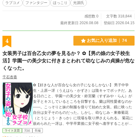
ラブコメ
ファンタジー
ほっこり
光源氏
ても、光源氏の心が向かう先はただ一人――加代子だけだっ
た。 一方の加代子もまた、彼を“面倒な居候”として突き放し
きれない。 むしろ、一度失ったからこそわかる。 隣にいてほ
感想数 0
文字数 318,844
しいこと。 帰ってきてほしかったこと。 そして、もう一度失
最終更新日 2026.08.08
登録日 2026.04.15
うのが怖いことを。 なぜ光源氏は再び現代に戻ってきたの
か。 この再会は奇跡か、それとも、また訪れる別れの前触れ
なのか。 満月の夜に始まり、満月の夜に揺れる、時代を超え
4
お気に入り追加
74
た恋の続き。 あの光源氏が、再び現代で大暴れ。 けれど今度
こそ、本当に選ぶのは“運命”ではなく、“愛した人”。 切なく
女装男子は百合乙女の夢を見るか？ ✿【男の娘の女子校生
て、甘くて、少し笑えて、最後まで目が離せない。 物語から
活】学園一の美少女に付きまとわれて幼なじみの貞操が危な
抜け出した光源氏と、彼に振り回されながらも惹かれていく
女警察官の、再会から始まる時空恋愛譚。
くなった。
千石杏香
✿【好きな人が百合なら女の子になるしかない】 男子中学
生・上原一冴（うえはら・かずさ）は陰キャでボッチだ。あ
る日のこと、学園一の美少女・鈴宮蘭（すずみや・らん）が
女子とキスしているところを目撃する。蘭は同性愛者なのか
――。こっそりと妹の制服を借りて始めた女装。鏡に映った
自分は女子そのものだった。しかし、幼なじみ・東條菊花
（とうじょう・きっか）に現場を取り押さえられる。 菊花に
嵌められた一冴は、中学卒業後に女子校へ進学することが決
まる。三年間、女子高生の「いちご」として生活し、女子寮
ライト文芸
完結
長編
で暮らさなければならない。 ｢女が女を好きになるはずがな