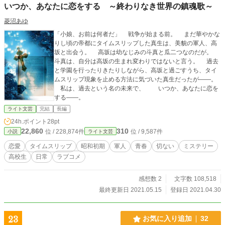
いつか、あなたに恋をする ～終わりなき世界の鎮魂歌～
菱沼あゆ
「小娘、お前は何者だ」 戦争が始まる前。 まだ華やかな
りし頃の帝都にタイムスリップした真生は、美貌の軍人、高
坂と出会う。 高坂は幼なじみの斗真と瓜二つなのだが。
斗真は、自分は高坂の生まれ変わりではないと言う。 過去
と学園を行ったりきたりしながら、高坂と過ごすうち、タイ
ムスリップ現象を止める方法に気づいた真生だったが――。
私は、過去という名の未来で、 いつか、あなたに恋を
する――。
ライト文芸
完結
長編
24h.ポイント
28pt
22,860
310
位 / 228,874件
位 / 9,587件
小説
ライト文芸
恋愛
タイムスリップ
昭和初期
軍人
青春
切ない
ミステリー
高校生
日常
ラブコメ
感想数 2
文字数 108,518
最終更新日 2021.05.15
登録日 2021.04.30
23
お気に入り追加
32