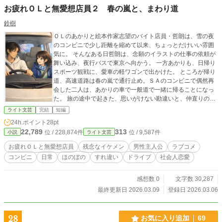
お疲れＯＬと無愛想店員２ 春の嵐と、まわり道
鈴樹
ＯＬのあかりと絵本作家志望のバイト店員・哲朗は、雪の夜
のコンビニで少し距離を縮めて以来、ちょっとだけいい雰囲
気に。 そんなある日哲朗は、念願のイラストの仕事の依頼が
舞い込み、夜行バスで東京へ向かう。 一方あかりも、日帰り
スポーツ観戦に、愛車の軽ワゴンで出かけた。 ところが帰り
道、高速道路は春の嵐で通行止め。ＳＡのコンビニで偶然再
会した二人は、あかりの車で一般道で一緒に帰ることになっ
た。 旅の途中で起きた、思いがけない勘違いと、仲直りの一
夜。 ――海沿いの県道、コンビニ巡り、ちょっとした寄り道
ライト文芸
完結
短編
と小さなハプニング。 遠回りしながら、二人の距離が更に少
24h.ポイント
28pt
しだけ近づいていく――。 ※全８話・完結 ※本作は、本編２
22,789
313
位 / 228,874件
位 / 9,587件
小説
ライト文芸
作目の続編ですが、単体でもお楽しみいただけます。 ※本文
は作者、イラストはAI作成です #【お疲れＯＬと無愛想店
お疲れＯＬと無愛想店員
残念なイケメン
男性主人公
ラブコメ
員】 シリーズ作品リスト ●本編1作目《全3編/完結》 『雪の
コンビニ
日常
ほのぼの
すれ違い
ドライブ
社会人恋愛
夜の、コンビニで』（本編/哲朗編/余話） ※二人の始まりの
物語＆黒歴史の秘密 ●本編2作目《全8話/完結》☆本作 『春の
嵐と、まわり道』 ※ドライブデート(?)ロードムービー ●本編
感想数 0
文字数 30,287
3作目《全7話/完結》 『初夏のきらめき、風のざわめき』 ※S
最終更新日 2026.03.09
登録日 2026.03.06
NSを巡る慶介の恋の謎解き三角形 ●本編4作目《全9話＋α/完
結》 『星明かりと、銀の車窓』 ※聖地巡礼二人旅☆星空浪漫
紀行 ●本編5作目《全11話+後日談/完結保証》8月公開予定
28
お気に入り追加
69