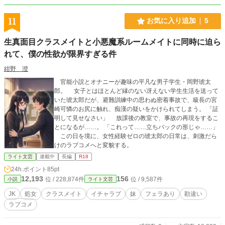
11
お気に入り追加
5
生真面目クラスメイトと小悪魔系ルームメイトに同時に迫ら
れて、僕の性欲が限界すぎる件
紺野 澄
官能小説とオナニーが趣味の平凡な男子学生・岡野琥太
郎。 女子とはほとんど縁のない冴えない学生生活を送って
いた琥太郎だが、避難訓練中の思わぬ密着事故で、級長の宮
崎可憐のお尻に触れ、痴漢の疑いをかけられてしまう。 「証
明して見せなさい」 放課後の教室で、事故の再現をするこ
とになるが……。 「これって……立ちバックの形じゃ……」
この日を境に、女性経験ゼロの琥太郎の日常は、刺激だら
けのラブコメへと変貌する。
ライト文芸
連載中
長編
R18
24h.ポイント
85pt
12,193
156
位 / 228,874件
位 / 9,587件
小説
ライト文芸
JK
処女
クラスメイト
イチャラブ
妹
フェラあり
勘違い
ラブコメ