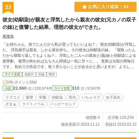
25
お気に入り追加
61
彼女(幼馴染)が親友と浮気したから親友の彼女(元カノの双子
の妹)と復讐した結果、理想の彼女ができた。
東権海
「お姉ちゃん、捨てたんだから私が貰ってもいいよね？」 彼女(幼馴染)が浮気し
た。 浮気相手は親友、しかも彼女持ち。 その彼女は幼馴染の妹。 「寝取ったん
だから寝取り返してもよくね？」 浮気した二人への親友と(義)妹と幼馴染による
復讐劇。 復讐が終わればもちろん関係は一気に甘々に…。 更新は当面の間毎日
です。 初めての作品です。色々至らないことがあるかと思いますが、よろしく
おねがいします。 カクヨムにて投稿しているものをこちらで連載する形になり
ライト文芸
連載中
長編
R15
ます。アルファポリス限定の特別ストーリーをたまに混ぜつつ投稿します。
24h.ポイント
28pt
22,860
310
位 / 228,874件
位 / 9,587件
小説
ライト文芸
ラブコメ
復讐
学園
幼馴染
現代
いちゃラブ
女子高生
ざまぁ
ライトノベル
ハッピーエンド
感想数 0
文字数 126,259
最終更新日 2023.11.11
登録日 2023.02.10