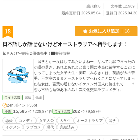
感想数 0
文字数 12,969
最終更新日 2025.05.04
登録日 2025.04.30
13
お気に入り追加
18
日本語しか話せないけどオーストラリアへ留学します！
紫音みけ🐾書籍２冊発売中！
書籍情報
「留学とか一度はしてみたいよねー」なんて冗談で言ったの
が運の尽き。あれよあれよと言う間に本当に留学することに
なってしまった女子大生・美咲（みさき）は、英語が大の苦
手。不本意のままオーストラリアへ行くことになってしまっ
た彼女は、言葉の通じないイケメン外国人に絡まれて……？
恋も言語も勉強あるのみ！異文化交流ラブコメディ。
ライト文芸
完結
長編
24h.ポイント
56pt
15,565
202
位 / 228,874件
位 / 9,587件
小説
ライト文芸
恋愛
コメディ
女主人公
大学生
オーストラリア
留学
イケメン
ラブコメ
現代
完結済み