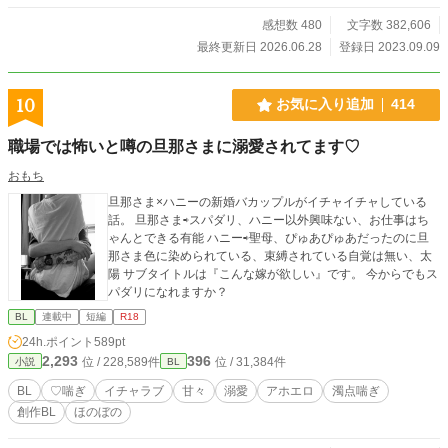
を始める！ 新婚夫夫のあまあまオメガバースBL、ついに書
籍化!! ◆◇◆ 2023/9/9投稿→9/10BLranking15位♡ 9/14 1
感想数 480
文字数 382,606
2位🥰♡ ベスト10入りありがとうございます💖 9/20 ベ
最終更新日 2026.06.28
登録日 2023.09.09
スト5入り🥰♡ BL大賞初日6位スタートでした。ありがとうご
ざいます☺️ 最終結果8位でした🥰 ありがとうございました✨
◇ ◇ ◇ ◇ 2024年 またBL大賞参加します。完結でき
10
お気に入り追加
414
るといいな。よろしくお願いします🩷 初日のrankingは３位で
した✨ありがとうございます( ﾉД`)🩷 2024/11/28 完結しまし
職場では怖いと噂の旦那さまに溺愛されてます♡
た。 感想など、ありがとうございます。 意地っ張りな元αの
Ωくんが素直になってく様。可愛がって頂けますように♡
おもち
旦那さま×ハニーの新婚バカップルがイチャイチャしている
話。 旦那さま⇨スパダリ、ハニー以外興味ない、お仕事はち
ゃんとできる有能 ハニー⇨聖母、ぴゅあぴゅあだったのに旦
那さま色に染められている、束縛されている自覚は無い、太
陽 サブタイトルは『こんな嫁が欲しい』です。 今からでもス
パダリになれますか？
BL
連載中
短編
R18
24h.ポイント
589pt
2,293
396
位 / 228,589件
位 / 31,384件
小説
BL
BL
♡喘ぎ
イチャラブ
甘々
溺愛
アホエロ
濁点喘ぎ
創作BL
ほのぼの