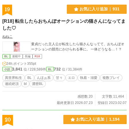
19
お気に入り追加
931
[R18] 転生したらおちんぽオークションの猫さんになってま
した♡
ねねこ
童貞だった主人公が転生したら猫さんなってて、おちんぽオ
ークションの競売にかけられる事に。 一体どうなる…！？
BL
連載中
長編
R18
24h.ポイント
355pt
3,841
732
位 / 228,589件
位 / 31,384件
小説
BL
異世界転生
BL
んほぉ系
甘々
エロ
執着・溺愛
複数プレイ
連続絶頂
bl
濃密BL
感想数 20
文字数 11,464
最終更新日 2026.07.23
登録日 2023.02.07
20
お気に入り追加
1,194