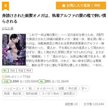
8
お気に入り追加
505
身請けされた銀髪オメガは、執着アルファの愛の檻で飼い慣
らされる
ひなた翠
「これで一水は俺の妻だ」―― 父の会社を救うため、3億円
で身請けされた18歳の銀髪オメガ・瀬名一水。彼を買い取っ
たのは、冷酷無慈悲と噂される世界的実業家のアルファ・御
門那央だった。 愛人か、子を産むための道具として買われた
はずが、激しく抱かれた翌朝に突きつけられたのは、まさか
の『婚姻届』！？ 「逃がさない。お前は俺の檻で生きろ」 絶
対的な支配者からの宣告。けれど、短い命令口調とは裏腹
に、触れる手つきに滲む不器用な優しさと熱情に、一水の心
は次第に絆されていく。 単なる「所有物」として買われたオ
BL
完結
長編
R18
メガが、孤独な捕食者の心を溶かし、やがて唯一無二の番と
24h.ポイント
773pt
して並び立つまでの物語。 絶対的支配から極上の溺愛へ。執
1,694
281
位 / 228,589件
位 / 31,384件
小説
BL
着オメガバース開幕！
ハッピーエンド
BL
オメガバース
溺愛
年の差
甘々
執着・独占欲
契約結婚
スパダリ攻め
健気受け
感想数 13
文字数 110,244