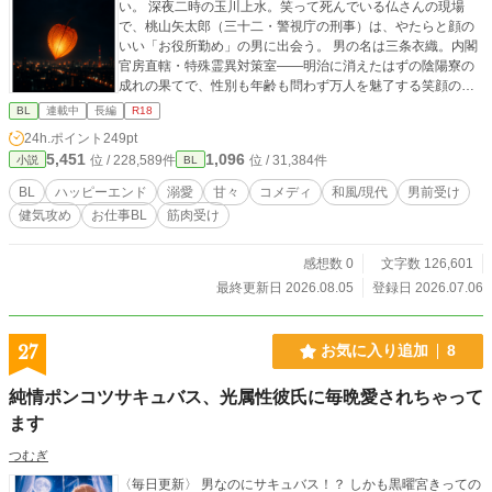
い。 深夜二時の玉川上水。笑って死んでいる仏さんの現場
で、桃山矢太郎（三十二・警視庁の刑事）は、やたらと顔の
いい「お役所勤め」の男に出会う。 男の名は三条衣織。内閣
官房直轄・特殊霊異対策室——明治に消えたはずの陰陽寮の
成れの果てで、性別も年齢も問わず万人を魅了する笑顔の持
ち主。なのにその魅了が、矢太郎にだけ、なぜか効かない。
BL
連載中
長編
R18
「あなただけ、です」 気づけば矢太郎は対策室に出向させら
24h.ポイント
249pt
れ、この胡散くさい美形と相棒にされていた。水に呼ばれる
5,451
1,096
位 / 228,589件
位 / 31,384件
小説
BL
事件、フリマアプリの縁切り護符、真夜中の儀式。東京の底
でなにかが動き出している。事件現場に必ず転がっている、
BL
ハッピーエンド
溺愛
甘々
コメディ
和風/現代
男前受け
季節外れの赤い実とともに。 衣織は勝手に合鍵で上がり込ん
健気攻め
お仕事BL
筋肉受け
で飯を作るし、距離は近いし、セクハラ発言も平常運転だ。
なのに肝心なことはなにも言わない。なんで初対面で俺の名
前を知っていた。なんでお前は、たまに泣きそうな顔で俺を
感想数 0
文字数 126,601
見る。 七百年ぶんの答え合わせが、いま始まる。 ※現代東京
最終更新日 2026.08.05
登録日 2026.07.06
を舞台にした陰陽道×警察バディもの。基調はシリアス、掛け
合いは軽快。七百年一途の執着攻め（人外）×フラット受け
（刑事）のスロー甘、中盤以降に糖度高めの性描写あり。ハ
27
お気に入り追加
8
ッピーエンドです。全42話・完結済み、毎日更新。 ※ムーン
ライトノベルズ・アルファポリス・Nolaノベルに同時掲載し
純情ポンコツサキュバス、光属性彼氏に毎晩愛されちゃって
ています。
ます
つむぎ
〈毎日更新〉 男なのにサキュバス！？ しかも黒曜宮きっての