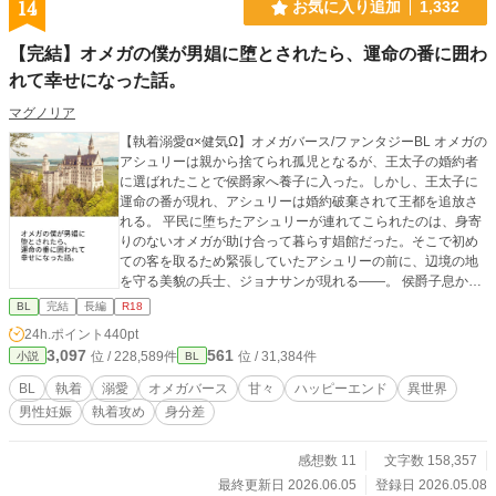
14
お気に入り追加
1,332
【完結】オメガの僕が男娼に堕とされたら、運命の番に囲わ
れて幸せになった話。
マグノリア
【執着溺愛α×健気Ω】オメガバース/ファンタジーBL オメガの
アシュリーは親から捨てられ孤児となるが、王太子の婚約者
に選ばれたことで侯爵家へ養子に入った。しかし、王太子に
運命の番が現れ、アシュリーは婚約破棄されて王都を追放さ
れる。 平民に堕ちたアシュリーが連れてこられたのは、身寄
りのないオメガが助け合って暮らす娼館だった。そこで初め
ての客を取るため緊張していたアシュリーの前に、辺境の地
を守る美貌の兵士、ジョナサンが現れる――。 侯爵子息から
男娼に堕ちたオメガが、多くの人に助けられて幸せをつかむ
BL
完結
長編
R18
話です。 主人公の初恋の成就と、恋人同士の甘々な時間をお
24h.ポイント
440pt
届けします。子供もたくさん生まれます。 性描写があるエピ
3,097
561
位 / 228,589件
位 / 31,384件
小説
BL
ソードには（☆）を付けております。 無理やりの行為は一切
なく、主人公の相手は初めから運命の番ひとりだけです。 ア
BL
執着
溺愛
オメガバース
甘々
ハッピーエンド
異世界
ルファポリス様の独占公開です。 ※本編完結済。今後は甘々
男性妊娠
執着攻め
身分差
の後日談を不定期に投稿します。 【番外編：後日談追加】完
結記念SS『癒しの時間』を追加しました。皆様に楽しんでい
ただければ幸いです。
感想数 11
文字数 158,357
最終更新日 2026.06.05
登録日 2026.05.08