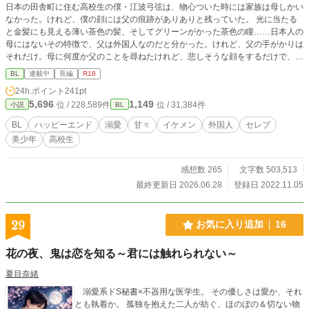
日本の田舎町に住む高校生の僕・江波弓弦は、物心ついた時には家族は母しかい
なかった。けれど、僕の顔には父の痕跡がありありと残っていた。 光に当たる
と金髪にも見える薄い茶色の髪、そしてグリーンがかった茶色の瞳……日本人の
母にはないその特徴で、父は外国人なのだと分かった。けれど、父の手がかりは
それだけ。母に何度か父のことを尋ねたけれど、悲しそうな顔をするだけで、僕
は聞いてはいけないことだと悟り、父のことを聞くのをやめた。母ひとり子ひと
BL
連載中
長編
R18
りで大変ながらも幸せに暮らしていたある日、突然の事故で母を失い、天涯孤独
24h.ポイント
241pt
になってしまう。 どうしたらいいか途方に暮れていた時、母が何かあった時の
5,696
1,149
位 / 228,589件
位 / 31,384件
小説
BL
ためにと残してくれていたものを思い出し、それを取り出すと一枚の紙が出てき
て、そこには11桁の数字が書かれていた。 それが携帯番号だと気づいた僕は、
BL
ハッピーエンド
溺愛
甘々
イケメン
外国人
セレブ
その番号にかけて思いがけない人物と出会うことになり……。 イケメンでセレ
美少年
高校生
ブな外国人社長と美少年高校生のハッピーエンド小説です。 R18には※つけま
す。
感想数 265
文字数 503,513
最終更新日 2026.06.28
登録日 2022.11.05
29
お気に入り追加
16
花の夜、鬼は恋を知る～君には触れられない～
夏目奈緒
溺愛系ドS秘書×不器用な医学生。 その優しさは愛か、それ
とも執着か。 孤独を抱えた二人が紡ぐ、ほのぼの＆切ない物