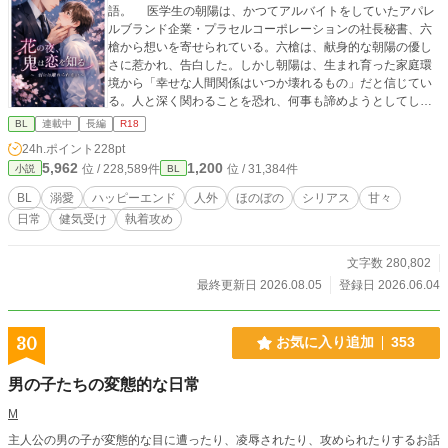
語。 医学生の朝陽は、かつてアルバイトをしていたアパレ
ルブランド企業・プラセルコーポレーションの社長秘書、六
槍から想いを寄せられている。六槍は、献身的な朝陽の優し
さに惹かれ、告白した。しかし朝陽は、生まれ育った家庭環
境から「幸せな人間関係はいつか壊れるもの」だと信じてい
る。人と深く関わることを恐れ、何事も諦めようとしてしま
う朝陽は、六槍の気持ちを受け止められずにいた。 そんな
BL
連載中
長編
R18
六槍には秘密があった。クレアという星に祖先を持つ「レ
24h.ポイント
228pt
プ」という種族の末裔であり、人間のエネルギーを取り込ま
5,962
1,200
位 / 228,589件
位 / 31,384件
小説
BL
なければ生きていけない存在だった。かつては「鬼」と呼ば
れたこともあるという。その秘密を打ち明けられた朝陽は、
BL
溺愛
ハッピーエンド
人外
ほのぼの
シリアス
甘々
六槍に信頼されたことを喜び、彼の特別な友人になれたと思
日常
健気受け
執着攻め
っていた。 一方、朝陽自身も大きな問題を抱えていた。親
子鑑定によって、自分を育ててくれた父・倉口と血の繋がり
がないことが判明したのだ。本当の父親である谷本から面会
文字数 280,802
を求められる。母と兄は対立し、倉口は酒に溺れ、家族は壊
最終更新日 2026.08.05
登録日 2026.06.04
れていく。朝陽は深く傷つきながらも、それでも前を向こう
としていた。 そんなある日、六槍に連れられて訪れた占い
の館で、朝陽は不思議な予言を受ける。引き当てたタロット
30
お気に入り追加
353
カードは「魔術師」。似た人に助けられると言われ、朝陽の
前に現れたのは、プラセルコーポレーションの社長・黒崎一
男の子たちの変態的な日常
貴だった。朝陽はモデルの仕事が決定し、再びプラセルに関
わることになった。そこで六槍との距離も少しずつ縮まって
M
いく。 人を愛する資格などないと思っていた六槍は、朝陽
主人公の男の子が変態的な目に遭ったり、凌辱されたり、攻められたりするお話
と出会い、初めて恋を知る。朝陽もまた、血の繋がりだけで