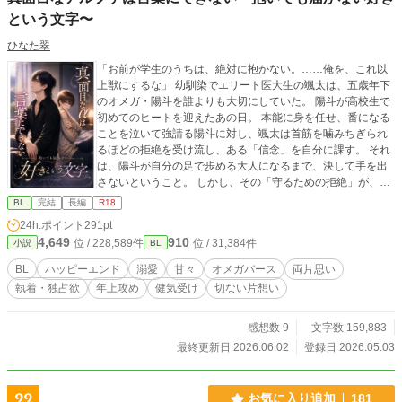
という文字〜
ひなた翠
「お前が学生のうちは、絶対に抱かない。……俺を、これ以
上獣にするな」 幼馴染でエリート医大生の颯太は、五歳年下
のオメガ・陽斗を誰よりも大切にしていた。 陽斗が高校生で
初めてのヒートを迎えたあの日。 本能に身を任せ、番になる
ことを泣いて強請る陽斗に対し、颯太は首筋を噛みちぎられ
るほどの拒絶を受け流し、ある「信念」を自分に課す。 それ
は、陽斗が自分の足で歩める大人になるまで、決して手を出
さないということ。 しかし、その「守るための拒絶」が、二
人の運命を狂わせていく。 「僕のせいで、颯ちゃんが汚れて
BL
完結
長編
R18
いく……」 颯太が自分を助けるために大学の単位を落とした
24h.ポイント
291pt
ことを知った陽斗は、己の存在が愛する人の足枷になってい
4,649
910
位 / 228,589件
位 / 31,384件
小説
BL
ると絶望し、身を引く準備を始める。 一方で、抑制剤でヒー
トを耐え忍び、限界までボロボロになった陽斗の姿を目の当
BL
ハッピーエンド
溺愛
甘々
オメガバース
両片思い
たりにした颯太は、ついに自ら築いた鉄の信念を粉々に砕い
執着・独占欲
年上攻め
健気受け
切ない片想い
た。 「……壊れるまで、俺だけを求めてろ」 ようやく始まっ
た、熱く溺れるような日々。 けれど、言葉にできない不器用
なアルファの「行動のすべて」は、不安に震えるオメガには
感想数 9
文字数 159,883
届かない。 「これは愛じゃなくて、義務なんだよね？」 「本
最終更新日 2026.06.02
登録日 2026.05.03
命のオメガは、他にいるんでしょ？」 すれ違う心と、重なり
合う熱。 執着ゆえに「好き」と言えなかった天才研修医と、
愛ゆえに「別れ」を選んだ美容師の卵。 二人を繋ぐ最後のピ
22
お気に入り追加
181