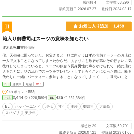
感想数 4
文字数 63,296
最終更新日 2026.07.27
登録日 2024.03.17
11
お気に入り追加
1,458
箱入り御曹司はスーツの意味を知らない
波木真帆
書籍情報
僕、天都渚は困っていた。お父さまと一緒に向かうはずの老舗テーラーのお店に
一人で入ることになってしまったからだ。あまりにも敷居が高いその佇まいに気
後れしてしまっていると、スーツの似合う長身男性に声をかけられて一緒に店に
入ることに。話の流れでスーツをプレゼントしてもらうことになった僕は、断る
代わりに一緒にパーティーに参加することになってしまって……。世間のことを
知らない可愛い御曹司とスパダリ紳士の甘いハッピーエンド小説です。 同性婚
BL
連載中
短編
R18
が認められている世界です。 R18には※つけます。 おそらく10話まではいかな
24h.ポイント
553pt
い予定。
2,444
425
位 / 228,589件
位 / 31,384件
小説
BL
BL
ハッピーエンド
現代
甘々
溺愛
御曹司
大富豪
スパダリ
美少年
感想数 29
文字数 59,791
最終更新日 2026.07.21
登録日 2023.01.05