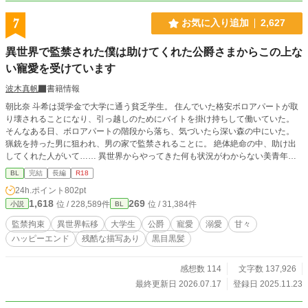
7
お気に入り追加
2,627
異世界で監禁された僕は助けてくれた公爵さまからこの上な
い寵愛を受けています
波木真帆
書籍情報
朝比奈 斗希は奨学金で大学に通う貧乏学生。 住んでいた格安ボロアパートが取
り壊されることになり、引っ越しのためにバイトを掛け持ちして働いていた。
そんなある日、ボロアパートの階段から落ち、気づいたら深い森の中にいた。
猟銃を持った男に狙われ、男の家で監禁されることに。 絶体絶命の中、助け出
してくれた人がいて…… 異世界からやってきた何も状況がわからない美青年大
学生と、彼をひとめ見て美しさに魅了された公爵さまの甘いラブストーリー。
BL
完結
長編
R18
そこまでは長くならない予定です。 R18には※つけます。
24h.ポイント
802pt
1,618
269
位 / 228,589件
位 / 31,384件
小説
BL
監禁拘束
異世界転移
大学生
公爵
寵愛
溺愛
甘々
ハッピーエンド
残酷な描写あり
黒目黒髪
感想数 114
文字数 137,926
最終更新日 2026.07.17
登録日 2025.11.23