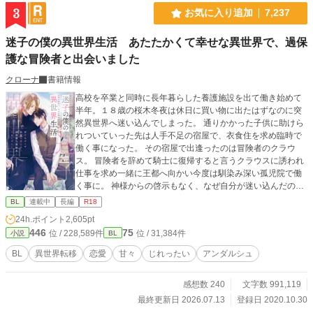
3
お気に入り追加
7,237
迷子の僕の異世界生活 あたたかくて幸せな異世界で、過保
護な冒険者と出会いました
クローナ
書籍情報
高校を卒業と同時に長年暮らした養護施設を出て働き始めて
半年。１８歳の桜木冬夜は休日に買い物に出たはずなのに突
然異世界へ迷い込んでしまった。 通りかかった子供に助けら
れついていった先は人手不足の宿屋で、衣食住を求め臨時で
働く事になった。 その宿屋で出逢ったのは冒険者のクラウ
ス。 冒険者を辞めて騎士に復帰すると言うクラウスに誘われ
仕事を求め一緒に王都へ向かい今度は馴染み深い孤児院で働
く事に。 神様からの啓示もなく、なぜ自分が迷い込んだのか
理由もわからないまま周りの人に助けられながら異世界で幸
BL
連載中
長編
R18
せになるお話です。 2022,04,02 第二部を始めることに加え
24h.ポイント
2,605pt
読みやすくなればと第一部に章を追加しました。
446
75
位 / 228,589件
位 / 31,384件
小説
BL
BL
異世界転移
恋愛
甘々
じれったい
アンダルシュ
感想数 240
文字数 991,119
最終更新日 2026.07.13
登録日 2020.10.30