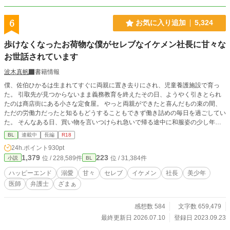
6
お気に入り追加
5,324
歩けなくなったお荷物な僕がセレブなイケメン社長に甘々な
お世話されています
波木真帆
書籍情報
僕、佐伯ひかるは生まれてすぐに両親に置き去りにされ、児童養護施設で育っ
た。 引取先が見つからないまま義務教育を終えたその日、ようやく引きとられ
たのは商店街にある小さな定食屋。 やっと両親ができたと喜んだもの束の間、
ただの労働力だったと知るもどうすることもできず働き詰めの毎日を過ごしてい
た。 そんなある日、買い物を言いつけられ急いで帰る途中に和服姿の少し年配
の女性を庇って交通事故に遭ってしまう。 もう一生歩けないかもしれないと言
BL
連載中
長編
R18
われた僕は養父母からお荷物はいらないと言われてしまって……。 可哀想な人
24h.ポイント
930pt
生を送ってきた心優しい美少年とセレブなイケメン社長とのハッピーエンド小説
1,379
223
位 / 228,589件
位 / 31,384件
小説
BL
です。 R18には※つけます。
ハッピーエンド
溺愛
甘々
セレブ
イケメン
社長
美少年
医師
弁護士
ざまぁ
感想数 584
文字数 659,479
最終更新日 2026.07.10
登録日 2023.09.23