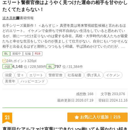
エリート警察官僚はようやく見つけた運命の相手を甘やかし
たくてたまらない！
波木真帆
書籍情報
右手シリーズ最新作！ ＜あらすじ＞ 真壁冬貴は将来警視総監候補と言われるほ
どのエリート。 イケメンで金持ちで何不自由ない生活をしていると思われてい
るが、彼に一つだけ足りないのは愛する存在。高校・大学時代の友人たちが最愛
たちと幸せな生活をしているのが羨ましくて仕方がない。自分にもいつかそんな
相手と出会えるはずと期待しつつももう40歳。半ば諦めかけていたのだが、あ
る事件で出会った久代要を見た瞬間、今まで感じたことのない感情が湧き上が
BL
連載中
短編
R18
る。 彼が運命の相手だと悟った冬貴は必死で彼を囲い込む。 イケメンエリート
24h.ポイント
326pt
警察官僚と儚げな社長秘書のイチャラブハッピーエンド小説です。 シリーズも
4,148
797
位 / 228,589件
位 / 31,384件
小説
BL
のですが単体でもお楽しみにいただけます。 R18には※つけます。
溺愛
甘々
エリート
警察官僚
社長秘書
儚げ美人
イケメン
美青年
ハッピーエンド
感想数 168
文字数 203,076
最終更新日 2026.07.19
登録日 2024.11.16
21
お気に入り追加
215
真面目なアルファは言葉にできない〜抱いても届かない好き