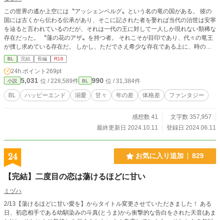
この世界の遙か上空には〝アッシェンベルグ〟という名の竜の国がある。 彼の
国には古くから伝わる伝承があり、そこに記された者を娶れば当代の治世は安寧
を辿ると言われているのだが、それは一代の王に対して一人しか現れない類稀な
存在だった。 〝蓮の花のアザ〟を持つ者。 それこそが目印であり、代々の竜王
が捜し求めている存在だ。 しかし、ただでさえ希少な存在である上に、時の流
れと共に人が増えアザを持つ者を見付ける事も困難になってしまい、以来何千年
BL
完結
長編
R18
と〝蓮の花のアザ〟を持つ者を妃として迎えられた王はいなかった。 それから
24h.ポイント
269pt
時は流れ、アザを持つ者が現れたと知ってから捜し続けていた今代の王・レイフ
5,031
990
位 / 228,589件
位 / 31,384件
小説
BL
ォードは、南の辺境近くにある村で一人の青年、ルカと出会う。 土や泥に塗れ
ながらも美しい容姿をしたルカに一目惚れしたレイフォードは、どうにか近付き
BL
ハッピーエンド
溺愛
甘々
年の差
体格差
ファンタジー
たくて足繁く村へと通いルカの仕事を手伝う事にした。 だがそんな穏やかな時
も束の間、ある日突然村に悲劇が訪れ────。 穏和な美形竜王(攻)×辺境の村育
感想数 41
文字数 357,957
ちの美人青年(受) 性的描写ありには※印つけてます。 少しだけ痛々しい表現あ
り。
最終更新日 2024.10.11
登録日 2024.06.11
24
お気に入り追加
829
【完結】二度目の恋は蕩けるほどに甘い
ミヅハ
2/13【蕩けるほどに甘い愛を】からタイトル変更させていただきました！ ある
日、初恋相手である幼馴染みの斗真(とうま)から衝撃的な告白をされた天音(あま