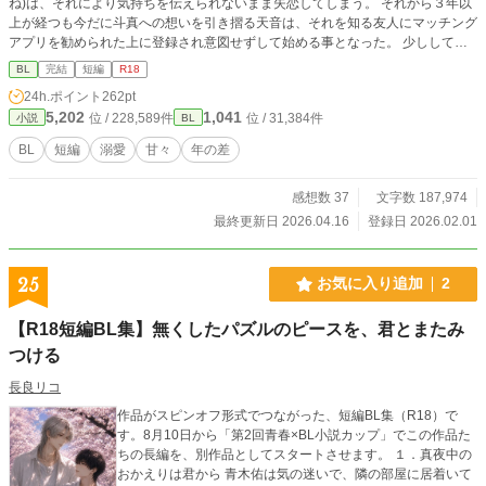
ね)は、それにより気持ちを伝えられないまま失恋してしまう。 それから３年以
上が経つも今だに斗真への想いを引き摺る天音は、それを知る友人にマッチング
アプリを勧められた上に登録され意図せずして始める事となった。 少しして、
明らかな下心満載のメッセージが届く中で一人だけ丁寧な文を送ってこられてい
BL
完結
短編
R18
る事に気付き、天音は申し訳なさから返事をしてみる事に。 そうしてやり取り
24h.ポイント
262pt
が始まり、穏やかで優しい文面をくれるＲＥＩ(れい)との会話を楽しいと感じ始
5,202
1,041
位 / 228,589件
位 / 31,384件
小説
BL
めた天音だったが斗真との関係には悩み続けていて⋯。 溺愛気質な年上社会人
(攻)✕‬初恋を引き摺る大学生(受) 性的描写には※印有り
BL
短編
溺愛
甘々
年の差
感想数 37
文字数 187,974
最終更新日 2026.04.16
登録日 2026.02.01
25
お気に入り追加
2
【R18短編BL集】無くしたパズルのピースを、君とまたみ
つける
長良リコ
作品がスピンオフ形式でつながった、短編BL集（R18）で
す。8月10日から「第2回青春×BL小説カップ」でこの作品た
ちの長編を、別作品としてスタートさせます。 １．真夜中の
おかえりは君から 青木佑は気の迷いで、隣の部屋に居着いて