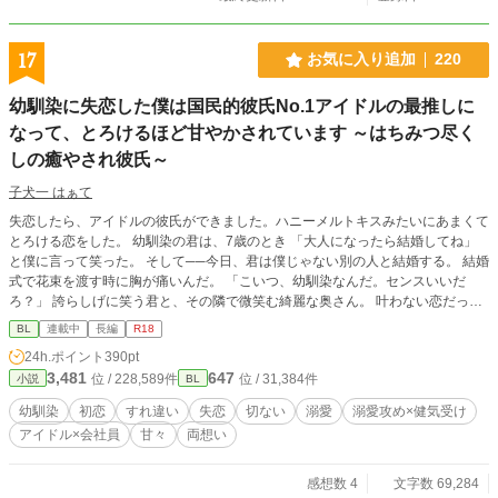
17
お気に入り追加
220
幼馴染に失恋した僕は国民的彼氏No.1アイドルの最推しに
なって、とろけるほど甘やかされています ～はちみつ尽く
しの癒やされ彼氏～
子犬一 はぁて
失恋したら、アイドルの彼氏ができました。ハニーメルトキスみたいにあまくて
とろける恋をした。 幼馴染の君は、7歳のとき 「大人になったら結婚してね」
と僕に言って笑った。 そして──今日、君は僕じゃない別の人と結婚する。 結婚
式で花束を渡す時に胸が痛いんだ。 「こいつ、幼馴染なんだ。センスいいだ
ろ？」 誇らしげに笑う君と、その隣で微笑む綺麗な奥さん。 叶わない恋だって
わかってる。 それでも、氷砂糖みたいに君との甘い思い出を、僕だけの宝箱に
BL
連載中
長編
R18
しまって生きていく。 君の幸せを願うことだけが、僕にできる最後の恋だか
24h.ポイント
390pt
ら。 そう思って、失恋の悲しみを猫カフェで埋めていたある日のこと。 僕
3,481
647
位 / 228,589件
位 / 31,384件
小説
BL
は“彼“に出逢った。 その人は僕に愛を教えてくれる人でした。 はちみつみたい
に甘くてやさしくてとろける恋。ハニーメルトキスって言葉が似合う人。 そし
幼馴染
初恋
すれ違い
失恋
切ない
溺愛
溺愛攻め×健気受け
て僕はどうやら彼の最推しになってしまったらしいんです。 けれど、彼の生き
アイドル×会社員
甘々
両想い
方は僕とはまるで正反対で──。 『国民的彼氏No.1』カリスマアイドル×失恋
したてほやほやの広報部会社員 ──────────── 作品へのご感想ありがとう
ございます♡♡ わたしの押し間違いで、ネタバレあり表示になってしまいまし
感想数 4
文字数 69,284