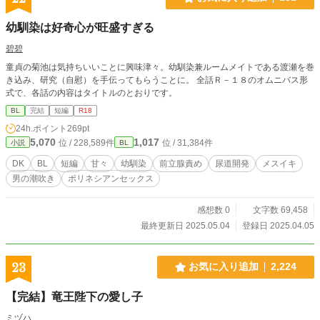
ースは、甘い匂いと小さな奇跡――。 【独占欲の塊なエリー
ト医大生×健気すぎて暴走する一途な美形オメガ】
幼馴染は好奇心が旺盛すぎる
碧碧
童貞の菊池は気持ちいいことに興味津々。幼馴染兼ルームメイトである渡瀬を巻
き込み、研究（自慰）を手伝ってもらうことに。 全話Ｒ－１８のオムニバス形
式で、各話の内容はタイトルのとおりです。
BL
完結
短編
R18
24h.ポイント
269pt
5,070
1,017
位 / 228,589件
位 / 31,384件
小説
BL
DK
BL
短編
甘々
幼馴染
前立腺責め
尿道開発
メスイキ
男の潮吹き
ポリネシアンセックス
感想数 0
文字数 69,458
最終更新日 2025.05.04
登録日 2025.04.05
23
お気に入り追加
2,224
【完結】竜王陛下の愛し子
ミヅハ