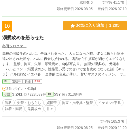
な陰キャと、営業部の絶対的エースの少しじれったいオフィ
感想数 0
文字数 41,170
スラブです。 Ｒ１８には※をつけます。 表紙は、完
最終更新日 2026.08.05
登録日 2026.07.19
成済の文章を入力してAI生成いたしました。 ストーリー・
文章につきましては、完全自作です。 少しでもお楽しみい
ただければ幸いです。よろしくお願いいたします！
16
お気に入り追加
1,295
溺愛攻めを怒らせた
冬田シロクマ
高校の同級生のハルに、告白され振った。 大人になった時、彼女に振られ家を
追い出された所を、ハルに再会し拾われる。 3話から性描写が細かくエグくなり
ます。 監禁、拘束、失禁、尿道責め、4p描写あり。 無理矢理多め。 元題名
・ハルとロン ・溺愛攻めが、性格悪い受けのせいで鬼畜攻めになった話 【キャ
ラ】 ハル(攻め) イエベ春 全体的に色素が薄い。 甘いマスクのイケメン。 ワン
コ溺愛攻め→鬼畜攻めに変化。 ロンの泣き顔が好きになり、支配欲の虜にな
BL
連載中
長編
R18
る。 ロン(受け) 嫌なことから兎に角逃げてきた人生。 小学生の頃、夏休みの宿
24h.ポイント
418pt
題は最後の日になっても出来なかった。 人の気持ちがわからないことがある。
3,241
597
位 / 228,589件
位 / 31,384件
小説
BL
アリサ 派手な見た目
調教
失禁・おもらし
貞操帯
拘束・拘束具・監禁
イケメン×平凡
執着・溺愛
鬼畜攻め
甘々
文字数 165,376
最終更新日 2026.06.25
登録日 2020.11.20