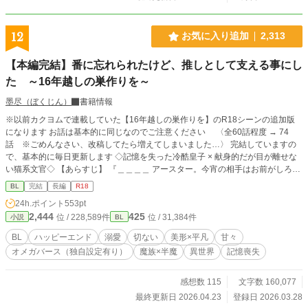
12
お気に入り追加
2,313
【本編完結】番に忘れられたけど、推しとして支える事にし
た ～16年越しの巣作りを～
墨尽（ぼくじん）
書籍情報
※以前カクヨムで連載していた【16年越しの巣作りを】のR18シーンの追加版
になります お話は基本的に同じなのでご注意ください 〈全60話程度 → 74
話 ※ごめんなさい、改稿してたら増えてしまいました…〉 完結していますの
で、基本的に毎日更新します ◇記憶を失った冷酷皇子 × 献身的だが目が離せな
い猫系文官◇ 【あらすじ】 『＿＿＿＿ アースター。今宵の相手はお前がしろ』
『（……ああ……。誰でもなくお前に、愛なく抱かれるなんて……）』 次期魔
BL
完結
長編
R18
王に一番近いとされている第九皇子『ルキウス・ウィンコット』は、冷酷無慈悲
24h.ポイント
553pt
で有名だった そんな彼が率いる第一軍司令部に出向になった半魔の文官『シ
2,444
425
位 / 228,589件
位 / 31,384件
小説
BL
ン・アースター』 シンには誰にも言えない秘密があった かつて番を失い感情も
無くなったルキウスは、シンに理不尽な仕打ちをする しかしどうしてかシンは
BL
ハッピーエンド
溺愛
切ない
美形×平凡
甘々
逃げ出さず、ルキウスに献身を貫いた 次第にルキウスの心にも変化が訪れる そ
オメガバース（独自設定有り）
魔族×半魔
異世界
記憶喪失
んな中、ルキウスが記憶を失くすきっかけとなった事件が新たな動きを見せてい
く 秘められた事実は驚くべきものだった ルキウスは、失った記憶を取り戻すこ
とが出来るのか 二人が織りなす二度目の恋のお話です
感想数 115
文字数 160,077
最終更新日 2026.04.23
登録日 2026.03.28