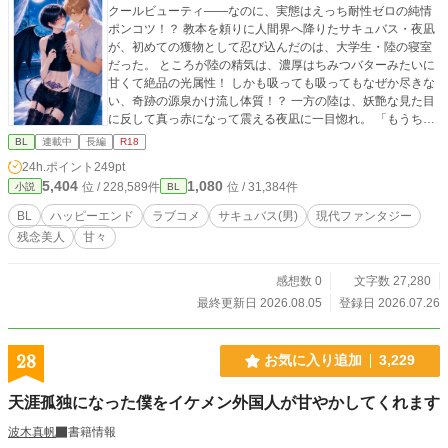
クールビューティ——なのに、実態はえっち耐性ゼロの純情
ポンコツ！？ 教本を頼りに人間界へ降りたサキュバス・夜凪
が、初めての獲物として忍び込んだのは、大学生・陸の寝室
だった。 ところが陸の精気は、濃厚はちみつバターみたいに
甘くて絶品の光属性！ しかも吸っても吸ってもなぜか尽きな
い、奇跡の源泉かけ流し体質！？ 一方の陸は、妖艶な見た目
に反して真っ赤になって震える夜凪に一目惚れ。 「もうちょ
っと吸ってく？」 「優しくするから」 と、ポンコツサキュバ
BL
連載中
長編
R18
スを毎晩甘やかしまくる。 吸精の練習のはずが、気づけば夜
24h.ポイント
249pt
凪の胸に芽生えていたのは、獲物への食欲ではなく本気の恋
5,404
1,080
位 / 228,589件
位 / 31,384件
小説
BL
心で——？ さらに同族サキュバスの瑠夏と澪まで、陸の激甘
精気を狙って寝室へ乱入！ 「みんなでシェアすればよくな〜
BL
ハッピーエンド
ラブコメ
サキュバス(男)
現代ファンタジー
い？」 「……僕も、味見したい……」 「陸さんは俺のなんだ
残念美人
甘々
からぁぁぁ！！」 クールビューティ崩壊！ サキュバス三つ
巴！ 光属性彼氏の愛情発電、出力限界突破！！ 好きになるほ
ど甘くなる、光属性大学生×純情ポンコツサキュバスの、可愛
感想数 0
文字数 27,280
くてえっちでちょっぴり妖しい溺愛BLラブコメ！
最終更新日 2026.08.05
登録日 2026.07.26
28
お気に入り追加
3,229
天涯孤独になった僕をイケメン外国人が甘やかしてくれます
波木真帆
書籍情報