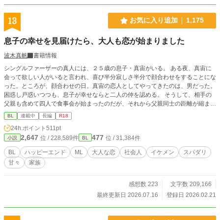
13
お気に入り追加
1,175
息子の幸せを見届けたら、大人も恋が始まりました
波木真帆
書籍情報
シングルファーザーの真人には、２５歳の息子・真宙がいる。 ある夜、真宙に
会って欲しい人がいると言われ、喜び半分寂しさ半分で顔合わせをすることにな
った。ところが、顔合わせの日。真宙の恋人としてやってきたのは、男だった。
困惑し戸惑いつつも、息子が幸せならと二人の仲を認める。 そうして、相手の
父親も含めて四人で食事会が始まったのだが、それから父親同士の距離が縮まっ
てきて…… シングルファーザー同士の優しく穏やかな恋の話。 あまり長くなら
BL
連載中
長編
R18
ない予定ですが……ってめちゃくちゃ長くなってた（汗） 最後まで楽しんでい
24h.ポイント
511pt
ただけると嬉しいです♡ R18には※つけます。 ※タイトルちょこっと変更しま
2,647
477
位 / 228,589件
位 / 31,384件
小説
BL
した。
BL
ハッピーエンド
ML
大人な恋
社会人
イケメン
スパダリ
甘々
家族
感想数 223
文字数 209,166
最終更新日 2026.07.16
登録日 2026.02.21