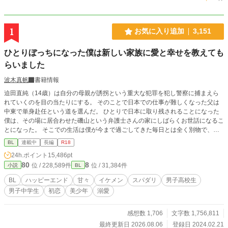
1
お気に入り追加
3,151
ひとりぼっちになった僕は新しい家族に愛と幸せを教えても
らいました
波木真帆
書籍情報
迫田直純（14歳）は自分の母親が誘拐という重大な犯罪を犯し警察に捕まえら
れていくのを目の当たりにする。 そのことで日本での仕事が難しくなった父は
中東で単身赴任という道を選んだ。 ひとりで日本に取り残されることになった
僕は、その場に居合わせた磯山という弁護士さんの家にしばらくお世話になるこ
とになった。 そこでの生活は僕が今まで過ごしてきた毎日とは全く別物で、最
初は戸惑いつつも次第にこれが幸せなのかと感じるようになった。 そんな時、
BL
連載中
長編
R18
磯山先生の甥っ子さんが一緒に暮らすようになって……。 母親に洗脳され抑圧
24h.ポイント
15,486pt
的な生活をしてきた直純と、直純に好意を持つ高校生の昇との可愛らしい恋のお
80
8
位 / 228,589件
位 / 31,384件
小説
BL
話です。 こちらは『歩けなくなったお荷物な僕がセレブなイケメン社長に甘々
なお世話されています』の中の脇カップルだったのですが、最近ものすごくこの
BL
ハッピーエンド
甘々
イケメン
スパダリ
男子高校生
2人の出番が増えてきて主人公カップルの話が進まないので、直純が磯山先生宅
男子中学生
初恋
美少年
溺愛
にお世話になるところから話を独立させることにしました。 とりあえずあちら
の話を移動させて少しずつ繋がりを綺麗にしようと思っています。 年齢の都合
もありR18までは少しかかりますが、その場面には※つけます。
感想数 1,706
文字数 1,756,811
最終更新日 2026.08.06
登録日 2024.02.21