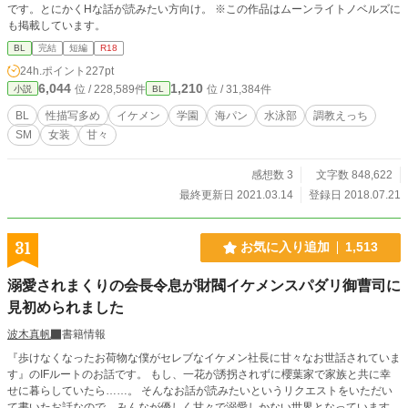
です。とにかくHな話が読みたい方向け。 ※この作品はムーンライトノベルズに
はない関係を知る。孤独と秘密を抱えた二人は、本当の意味
も掲載しています。
で心を通わせることができるのか。傷つくことを恐れる医学
生と、恋を知らない“鬼”の末裔が紡ぐ、優しく切ないヒューマ
BL
完結
短編
R18
ンラブストーリー。 「鳴弦の天使～あの日に出会った旋律」
24h.ポイント
227pt
「森林の星空少年～あの日のメエメエ」「クリスタルアイズ
6,044
1,210
位 / 228,589件
位 / 31,384件
小説
BL
～君に溺れて眠る～」「クロス・クローズ～ほどけない視線
～」にも登場しています。
BL
性描写多め
イケメン
学園
海パン
水泳部
調教えっち
SM
女装
甘々
感想数 3
文字数 848,622
最終更新日 2021.03.14
登録日 2018.07.21
31
お気に入り追加
1,513
溺愛されまくりの会長令息が財閥イケメンスパダリ御曹司に
見初められました
波木真帆
書籍情報
『歩けなくなったお荷物な僕がセレブなイケメン社長に甘々なお世話されていま
す』のIFルートのお話です。 もし、一花が誘拐されずに櫻葉家で家族と共に幸
せに暮らしていたら……。 そんなお話が読みたいというリクエストをいただい
て書いたお話なので、みんなが優しく甘々で溺愛しかない世界となっています。