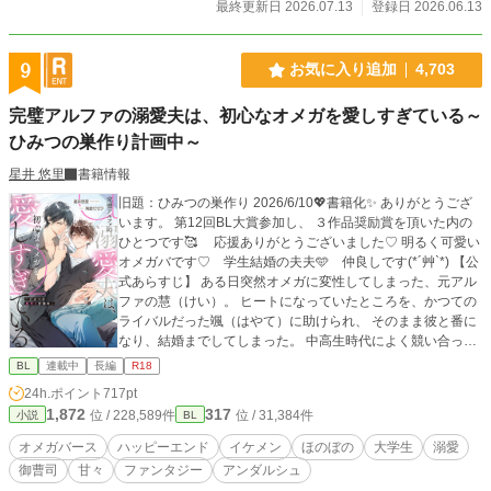
最終更新日 2026.07.13
登録日 2026.06.13
9
お気に入り追加
4,703
完璧アルファの溺愛夫は、初心なオメガを愛しすぎている～
ひみつの巣作り計画中～
星井 悠里
書籍情報
旧題：ひみつの巣作り 2026/6/10💖書籍化✨ ありがとうござ
います。 第12回BL大賞参加し、 ３作品奨励賞を頂いた内の
ひとつです🥰 応援ありがとうございました♡ 明るく可愛い
オメガバです♡ 学生結婚の夫夫🩵 仲良しです(*´艸`*) 【公
式あらすじ】 ある日突然オメガに変性してしまった、元アル
ファの慧（けい）。 ヒートになっていたところを、かつての
ライバルだった颯（はやて）に助けられ、 そのまま彼と番に
なり、結婚までしてしまった。 中高生時代によく競い合って
いたけれど、夫になった颯は、あの頃とは違って慧に 優し
BL
連載中
長編
R18
く、甘く蕩けるような愛をくれる。 慧は颯との新婚生活をと
24h.ポイント
717pt
ても幸せに過ごしていたけれど、ある日ふと思った。 ――運
1,872
317
位 / 228,589件
位 / 31,384件
小説
BL
命の番だから、相手のことを好きって思いこんじゃって
る……？ でもそれは嫌だった。ちゃんと颯と恋をし合っ
オメガバース
ハッピーエンド
イケメン
ほのぼの
大学生
溺愛
て、しっかり気持ちを積み上げた本 当の夫夫になりたい！
御曹司
甘々
ファンタジー
アンダルシュ
そうして慧は颯にちゃんと恋をしてもらうべく、とある作戦