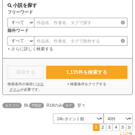
小説を探す
フリーワード
除外ワード
+ さらに詳しく検索する
保存する
1,135
件を検索する
検索条件の保存には
ロ
× 検索条件をクリアする
グイン
が必要です。
BL
R18のみ
甘々
カテゴリ
R指定
タグ
1
2
3
4
5
1,135
件