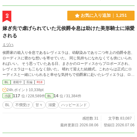
2
お気に入り追加
1,251
嫁ぎ先で虐げられていた元侯爵令息は助けた美形騎士に溺愛
される
ミヅハ
侯爵家の箱入り令息であるレヴィエラは、幼馴染みであり二つ年上の伯爵令息、
ローディスに密かな想いを寄せていた。 同じ気持ちになれなくても傍にいられ
ればいい。 そう思っていたある日、まさかのローディスからプロポーズされ、
レヴィエラは一も二もなく頷いた。 晴れて迎えた結婚式。これからは正式にロ
ーディスと一緒にいられると幸せな気持ちで伯爵家に赴いたレヴィエラは、ロー
ディスの恋人と名乗る者に追い出され、敷地の隅にある小屋に押し込まれる。
BL
連載中
長編
R18
悲しみを抱きながらも、持ち前の明るさと前向きさでどうにか生活していくこと
24h.ポイント
10,338pt
にしたレヴィエラだったが、ある日小屋の裏で怪我をした騎士を見つけ介抱する
117
14
位 / 228,589件
位 / 31,384件
小説
BL
ことに。 手探りではありつつも、自分に出来る精一杯で手当てをし、ただただ
元気になって欲しいと寝る間も惜しんで看病をした。 それが自分の運命を大き
BL
不憫受け
甘々
溺愛
ハッピーエンド
く変えることになるとも知らず―――。 怪我を負った美形騎士（攻）×頑張り屋
の箱入り令息（受） ※印は性的描写あり
感想数 31
文字数 83,087
最終更新日 2026.08.06
登録日 2026.07.06