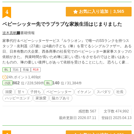
4
お気に入り追加
3,565
ベビーシッター先でラブラブな家族生活はじまりました
波木真帆
書籍情報
家事代行＆ベビーシッターサービス『ルラシオン』で唯一のSSランクを持つス
タッフ・友利遥（27歳）は4歳の子ども（琳）を育てるシングルファザー。 ある
日、日本有数の大企業、西条商事の社長宅でのベビーシッター兼家事スタッフの
依頼がきた。 拘束時間が長いため琳に寂しい思いをさせるのではと迷いはあっ
たものの、琳の優しい後押しがあって依頼を受けることにした。 恐ろしく豪華
なマンションで３歳の男の子のベビーシッターが始まり順調な出だしだったがと
BL
完結
長編
R18
んでもない事件が巻き起こり、しばらくの間、琳も一緒に社長宅で住み込みで働
24h.ポイント
1,469pt
くことに。でもなぜか一緒に暮らし始めてから西条さんとラブラブな雰囲気にな
862
140
位 / 228,589件
位 / 31,384件
小説
BL
ってきて……。 シングルファザーのベビーシッターと子どもの扱いに慣れてい
ない社長とのイチャラブハッピーエンド小説です。 R18には※つけます。
溺愛
甘々
子持ち
ベビーシッター
イケメン
スパダリ
社長
ハッピーエンド
家族愛
脇カプあり
感想数 567
文字数 474,992
最終更新日 2026.07.11
登録日 2025.04.13