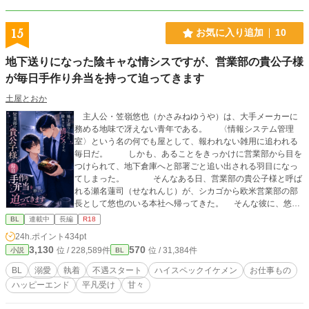
15
お気に入り追加
10
地下送りになった陰キャな情シスですが、営業部の貴公子様
が毎日手作り弁当を持って迫ってきます
土屋とおか
主人公・笠嶺悠也（かさみねゆうや）は、大手メーカーに
務める地味で冴えない青年である。 〈情報システム管理
室〉という名の何でも屋として、報われない雑用に追われる
毎日だ。 しかも、あることをきっかけに営業部から目を
つけられて、地下倉庫へと部署ごと追い出される羽目になっ
てしまった。 そんなある日、営業部の貴公子様と呼ば
れる瀬名蓮司（せなれんじ）が、シカゴから欧米営業部の部
長として悠也のいる本社へ帰ってきた。 そんな彼に、悠也
は新しいノートパソコンを届けに行った。 それをきっかけ
BL
連載中
長編
R18
に、なぜか瀬名から悠也への猛アプローチがはじまった。
24h.ポイント
434pt
しかも、二人分の手作り弁当まで持って。 社内中の憧れで
3,130
570
位 / 228,589件
位 / 31,384件
小説
BL
あるハイスペのイケメンが、なぜ自分なんかにーーと悠也は
困惑する。 それでも、優しくも真っ直ぐな瀬名の想いに、
BL
溺愛
執着
不遇スタート
ハイスペックイケメン
お仕事もの
心は少しずつ解きほぐされてゆく。 けれど、高校時代に負
ハッピーエンド
平凡受け
甘々
った心の傷が、恋愛に恐怖を抱かせる。 だからどうして
も、瀬名の気持ちを受け入れることができなくて…… 臆病