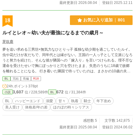
た。 変更ができないようなので、こちらでお知らせさせていただきます(*^^*) ご
最終更新日 2026.08.04
登録日 2025.12.11
感想とても嬉しいです！ありがとうございます。 ✩タイトル変更のお知らせ✩
(旧) 昔「結婚しよう」と言ってくれた幼馴染は今日、僕以外の人と結婚する
18
お気に入り追加
801
ルイとレオ～幼い夫が最強になるまでの歳月～
芽吹鹿
夢を追い求める三男坊×無気力なひとりっ子 孤独な幼少期を過ごしていたルイ。
虫や花だけが友だちで、同年代とは縁がない。王国の一人っ子として立派になろ
うと努力を続けた、そんな彼が隣国への「嫁入り」を言いつけられる。理不尽な
運命を受けたせいで胸にぽっかりと穴を空けたまま、失意のうちに18歳で故郷
を離れることになる。 行き着いた隣国で待っていたのは、まさかの10歳の夫と
なる王子だった、、、、 8歳差。※性描写は成長してから（およそ35、36話目
BL
完結
長編
R18
から）となります
24h.ポイント
378pt
3,607
672
位 / 228,589件
位 / 31,384件
小説
BL
BL
ハッピーエンド
溺愛
甘々
執着
騎士
年下攻め
美人受け
体格差/年の差
ほのぼの時々シリアス
感想数 5
文字数 142,875
最終更新日 2025.08.04
登録日 2024.06.02