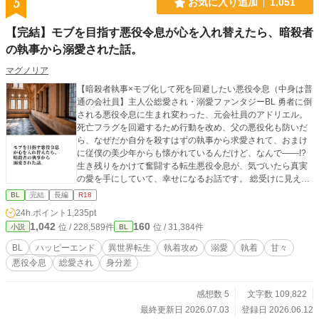
5
お気に入り追加
1,051
【完結】モブを目指す悪役令息が心を入れ替えたら、暗殺者
の執事から溺愛された話。
マグノリア
【暗殺者執事×モブ化して死を回避したい悪役令息（中身は普
通の会社員】主人公総愛され・溺愛ファンタジーBL 勇者に倒
される悪役令息に生まれ変わった、元会社員のアドリエル。
死亡フラグを回避するため行動を改め、父の悪役化も防いだ
ら、なぜだか自分を殺すはずの執事から求愛されて、おまけ
に従僕の美少年からも懐かれているんだけど、なんで――!?
生き残りをかけて奮闘する転生悪役令息が、気づいたら真実
の愛を手にしていて、幸せになるお話です。 総受けに見える
展開が含まれますが、最終的に主人公とくっつくのは執事ひ
BL
完結
長編
R18
とりだけです。 性描写のあるエピソードには（☆）を付けて
24h.ポイント
1,235pt
おります。 アルファポリス様の独占公開・最新作です。 皆様
1,042
160
位 / 228,589件
位 / 31,384件
小説
BL
に楽しんでいただけたらと願っています。どうぞよろしくお
願いいたします！ ※本編完結済み。今後は、後日談・番外編
BL
ハッピーエンド
異世界転生
執着攻め
溺愛
執着
甘々
を不定期に投稿します。 ※番外編・第一弾としまして、完結
悪役令息
総愛され
身分差
記念SS『プレゼントは僕だった』を更新しました。
感想数 5
文字数 109,822
最終更新日 2026.07.03
登録日 2026.06.12