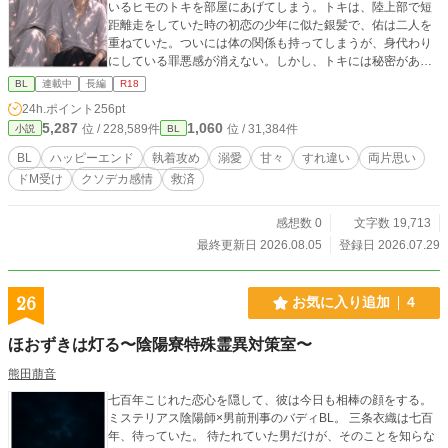
いるヒモのトキを部屋にあげてしまう。トキは、陸上部で短
距離走をしていた時の初恋の少年に似た銀髪で、佑は二人を
重ねていた。ついには体の関係も持ってしまうが、身代わり
にしている罪悪感が消えない。しかし、トキには秘密があっ
た。 約束を守れなかった男と、約束を忘れられなかった男の
BL
連載中
長編
R18
切ないBL。 ２. さよならの続きは、まだ知らない 大学３年で
24h.ポイント
256pt
他の大学に編入した春野凪。そこで高校時代の元恋人、佐伯
5,287
1,060
位 / 228,589件
位 / 31,384件
小説
BL
晃に再会してしまう。お互い別の大学に行ったはずなのに、
数奇なめぐりあわせに動揺する凪。一冊の本を通して、再び
BL
ハッピーエンド
執着攻め
溺愛
甘々
すれ違い
両片思い
結ばれる縁。 激重クソデカ感情持ちの執着攻め×初恋を自ら
ドM受け
クソデカ感情
救済
の手で終わらせた呵責に苦しむ受けカップル。 ※「小説家に
なろう」様にはR15版を掲載しております。 ※AIは誤字・脱
字のチェック、画像生成のみ使用しております。
感想数 0
文字数 19,713
最終更新日 2026.08.05
登録日 2026.07.29
26
お気に入り追加
4
ほおずきは灯る〜陰陽寮特殊霊異対策室〜
熊田萠音
七百年こじれた恋心を隠して、彼は今日も相棒の顔をする。
ミステリアス陰陽師×男前刑事のバディBL。 三条衣織は七百
年、待っていた。 待たれていた男だけが、そのことを知らな