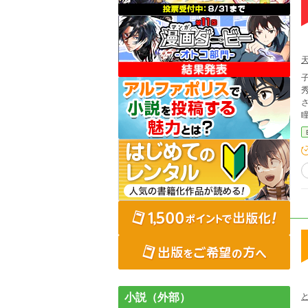
秀
さ
小説（外部）