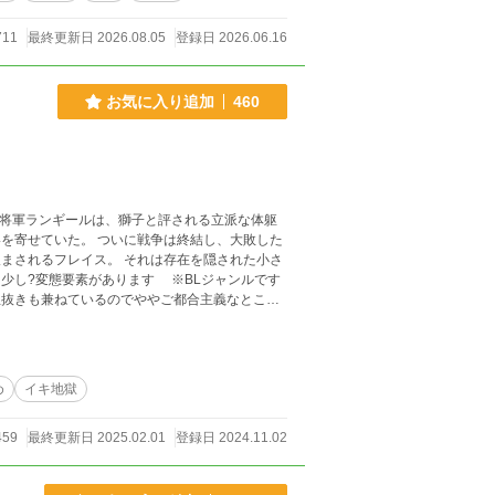
711
最終更新日 2026.08.05
登録日 2026.06.16
お気に入り追加
460
争は終結し、大敗した
まされるフレイス。 それは存在を隠された小さ
す。 基本5ページ以降は本格的なイキ地獄でフレ
すぎて限界まで
め
イキ地獄
459
最終更新日 2025.02.01
登録日 2024.11.02