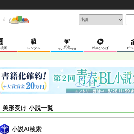
Web
稿漫画
レンタル
絵本ひろば
ビジ
コンテンツ大賞
L 美形受け 小説一覧
小説AI検索