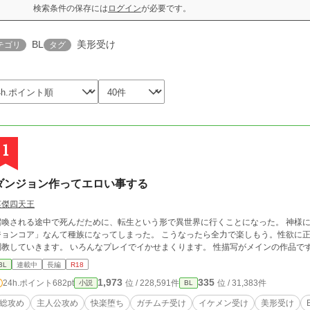
検索条件の保存には
ログイン
が必要です。
BL
美形受け
テゴリ
タグ
1
ダンジョン作ってエロい事する
英傑四天王
召喚される途中で死んだために、転生という形で異世界に行くことになった。 神様
ョンコア」なんて種族になってしまった。 こうなったら全力で楽しもう。性欲に正直に。 序盤は男前のイケメン達を監
調教していきます。 いろんなプレイでイかせまくり
BL
連載中
長編
R18
1,973
335
24h.ポイント
682pt
位 / 228,591件
位 / 31,383件
小説
BL
総攻め
主人公攻め
快楽堕ち
ガチムチ受け
イケメン受け
美形受け