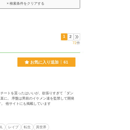
× 検索条件をクリアする
1
2
72
件
お気に入り追加
61
にチートを貰ったはいいが、欲張りすぎて「ダン
禁して開発
ます。 性描写がメインの作品です。 他サイトにも掲載しています
BL
レイプ
転生
異世界