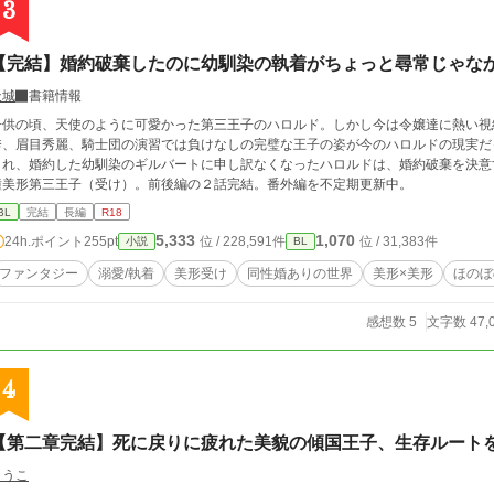
3
【完結】婚約破棄したのに幼馴染の執着がちょっと尋常じゃな
天城
書籍情報
子供の頃、天使のように可愛かった第三王子のハロルド。しかし今は令嬢達に熱い視
、眉目秀麗、騎士団の演習では負けなしの完璧な王子の姿が今のハロルドの現実だった。 まだ少女のように可愛かった
れ、婚約した幼馴染のギルバートに申し訳なくなったハロルドは、婚約破棄を決意する。 黒髪黒目の無口な幼馴染（攻め
瞳美形第三王子（受け）。前後編の２話完結。番外編を不定期更新中。
BL
完結
長編
R18
5,333
1,070
24h.ポイント
255pt
位 / 228,591件
位 / 31,383件
小説
BL
ファンタジー
溺愛/執着
美形受け
同性婚ありの世界
美形×美形
ほのぼ
感想数 5
文字数 47,
4
【第二章完結】死に戻りに疲れた美貌の傾国王子、生存ルート
とうこ