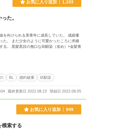
お気に入り追加
1,103
かった。
線を向けられる美青年に成長していた。 成績優
ころに求婚
）×金髪青
の
BL
婚約破棄
幼馴染
034
最終更新日 2022.08.23
登録日 2022.08.05
お気に入り追加
949
を模索する