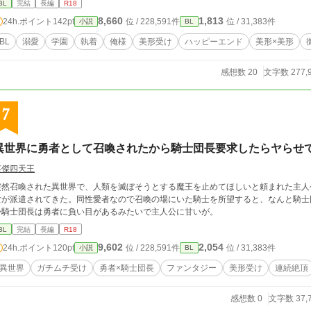
BL
完結
長編
R18
8,660
1,813
24h.ポイント
142pt
位 / 228,591件
位 / 31,383件
小説
BL
BL
溺愛
学園
執着
俺様
美形受け
ハッピーエンド
美形×美形
感想数 20
文字数 277,
7
異世界に勇者として召喚されたから騎士団長要求したらヤらせ
英傑四天王
突然召喚された異世界で、人類を滅ぼそうとする魔王を止めてほしいと頼まれた主人
女が派遣されてきた。同性愛者なので召喚の場にいた騎士を所望すると、なんと騎士
か騎士団長は勇者に負い目があるみたいで主人公に甘いが。
BL
完結
長編
R18
9,602
2,054
24h.ポイント
120pt
位 / 228,591件
位 / 31,383件
小説
BL
異世界
ガチムチ受け
勇者×騎士団長
ファンタジー
美形受け
連続絶頂
感想数 0
文字数 37,