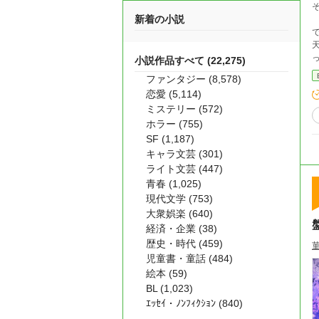
新着の小説
天
小説作品すべて (22,275)
ファンタジー (8,578)
恋愛 (5,114)
ミステリー (572)
ホラー (755)
SF (1,187)
キャラ文芸 (301)
ライト文芸 (447)
青春 (1,025)
現代文学 (753)
大衆娯楽 (640)
経済・企業 (38)
歴史・時代 (459)
児童書・童話 (484)
絵本 (59)
BL (1,023)
ｴｯｾｲ・ﾉﾝﾌｨｸｼｮﾝ (840)