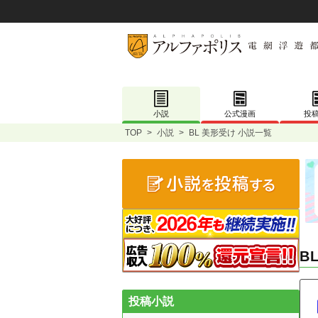
小説
公式漫画
投
TOP
>
小説
>
BL 美形受け 小説一覧
B
投稿小説