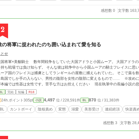
感想数 0
文字数 163,
2
敵の将軍に捉われたのち囲い込まれて愛を知る
ちとせ
美貌騎士 数年間戦争をしていた大国アドラと小国ムーア。 大国アドラの将軍ランギールは、獅子と評される立派な体躯
持ち戦場では負け知らず。 そんな彼は戦争中から小国ムーアの騎士フレイスに思いを寄せていた。 ついに戦
ムーア国のフレイスは捕虜としてランギールの屋敷に捕えられていた。 そこで薬を飲
島国でしか手の入らない、男性の陰部を女性の陰部に変えるもので…… ※攻めに少し?変態要素があります ※BLジャンルです
本編では性器は女性です。苦手な方はお控えください 現在執筆中の長編小説の息抜きも兼ねているのでややご都合主義なところ
と思います。ご了承ください。 カントボーイネタが書きたいと思い立ち、作者の趣味を詰め込んだような内容です！ お話は完
BL
完結
短編
R18
結しているのですが、たまにアイデアが湧いてきたときに不定期更新することありま
4,497
870
24h.ポイント
305pt
位 / 228,591件
位 / 31,383件
小説
BL
スがとことん責められちゃいます。※閑話は除く だいたい女性器での描写になる予定です。 フレイスのことを好き
攻めちゃうランギールをお許しください。
BL
カントボーイ
陰核責め
変態
溺愛
美形受け
連続絶頂
快楽責
感想数 3
文字数 28,