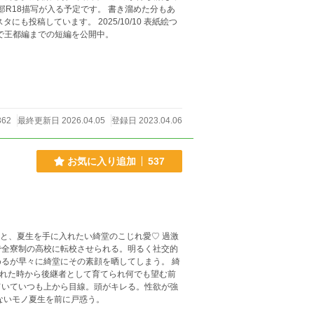
R18描写が入る予定です。 書き溜めた分もあ
。 2025/10/10 表紙絵つ
 不定期で王都編までの短編を公開中。
362
最終更新日 2026.04.05
登録日 2023.04.06
お気に入り追加
537
るが早々に綺堂にその素顔を晒してしまう。 綺
まれた時から後継者として育てられ何でも望む前
ていていつも上から目線。頭がキレる。性欲が強
ないモノ夏生を前に戸惑う。