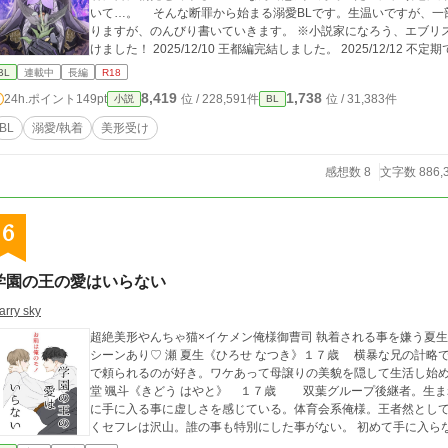
いて…。 そんな断罪から始まる溺愛BLです。生温いですが、一部
りますが、のんびり書いていきます。 ※小説家になろう、エブリスタにも投稿しています
けました！ 2025/12/10 王都編完結しました。 2025/12/12
BL
連載中
長編
R18
8,419
1,738
24h.ポイント
149pt
位 / 228,591件
位 / 31,383件
小説
BL
BL
溺愛/執着
美形受け
感想数 8
文字数 886,
6
学園の王の愛はいらない
tarry sky
超絶美形やんちゃ猫×イケメン俺様御曹司 執着される事を嫌う夏生と、夏生を手に入れたい綺堂のこじれ愛♡ 過激
シーンあり♡ 瀬 夏生《ひろせ なつき》１７歳 横暴な兄の計略で全寮制の高校に転校させられる。明るく社交的
で頼られるのが好き。ワケあって母譲りの美貌を隠して生活し始め
堂 颯斗《きどう はやと》 １７歳 双葉グループ後継者。生
に手に入る事に虚しさを感じている。体育会系俺様。王者然とし
くセフレは沢山。誰の事も特別にした事がない。 初めて手に入ら