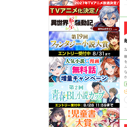
敵国将軍×
を
な
が
ある
イ