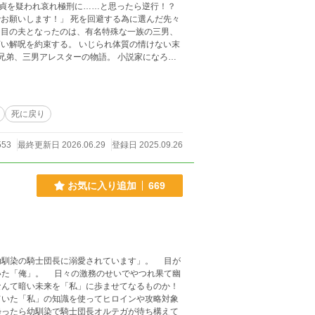
貞を疑われ哀れ極刑に……と思ったら逆行！？
お願いします！」 死を回避する為に選んだ先々
二回目の夫となったのは、有名特殊な一族の三男、
いじられ体質の情けない末
アレスターの物語。 小説家になろう
死に戻り
553
最終更新日 2026.06.29
登録日 2025.09.26
お気に入り追加
669
幼馴染の騎士団長に溺愛されています」。 目が
いた「俺」。 日々の激務のせいでやつれ果て幽
なんて暗い未来を「私」に歩ませてなるものか！
ていた「私」の知識を使ってヒロインや攻略対象
帰ったら幼馴染で騎士団長オルテガが待ち構えて