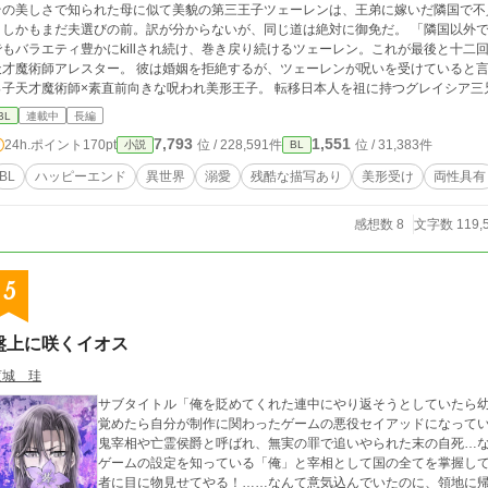
その美しさで知られた母に似て美貌の第三王子ツェーレンは、王弟に嫁いだ隣国で不
しかもまだ夫選びの前。訳が分からないが、同じ道は絶対に御免だ。 「隣国以外で
でもバラエティ豊かにkillされ続け、巻き戻り続けるツェーレン。これが最後と十
才魔術師アレスター。 彼は婚姻を拒絶するが、ツェーレンが呪いを受けていると言い解呪を約束する。 
っ子天才魔術師×素直前向きな呪われ美形王子。 転移日本人を祖に持つグレイシア三兄弟、三男
様にも掲載しております。 ※本編完結。ぼちぼち番外編を投稿していきます。
BL
連載中
長編
7,793
1,551
24h.ポイント
170pt
位 / 228,591件
位 / 31,383件
小説
BL
BL
ハッピーエンド
異世界
溺愛
残酷な描写あり
美形受け
両性具有
感想数 8
文字数 119,
5
盤上に咲くイオス
菫城 珪
サブタイトル「俺を貶めてくれた連中にやり返そうとしていたら
覚めたら自分が制作に関わったゲームの悪役セイアッドになって
鬼宰相や亡霊侯爵と呼ばれ、無実の罪で追いやられた末の自死…
ゲームの設定を知っている「俺」と宰相として国の全てを掌握し
者に目に物見せてやる！……なんて意気込んでいたのに、領地に