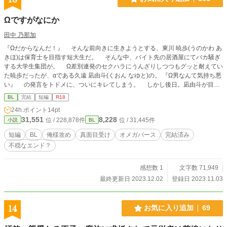
Ωですがなにか
田中 乃那加
『Ωだからなんだ！』 そんな前向きに生きようとする、東川 暁歩(うのかわ あ
きほ)は保育士を目指す短大生だ。 そんな中、バイト先の居酒屋にてバカ騒ぎ
する大学生集団が。 Ω差別連発のセクハラにうんざりしつつもグッと耐えてい
た暁歩だったが、αである久遠 凪由斗(くおん なゆと)の。 『Ω男なんて気持ち悪
い』 の発言をトドメに、ついにキレてしまう。 しかし後日。凪由斗が目の
前に現れて――。 オレ様気質のクズ系α × 朝ドラヒロイン系？真面目Ω
BL
完結
短編
R18
のケンカップル(？)誕生までのお話。
24h.ポイント
14pt
31,551
8,228
位 / 228,878件
位 / 31,445件
小説
BL
短編
BL
俺様攻め
真面目受け
オメガバース
完結済み
不穏なエンド？
感想数 1
文字数 71,949
最終更新日 2023.12.02
登録日 2023.11.03
14
お気に入り追加
69