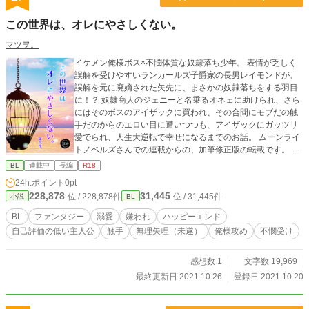
この世界は、オレにやさしくない。
マツヲ。
イケメン俺様ボス×不憫体質な奴隷落ち少年。 表情が乏しく
誤解を受けやすいランカールズ子爵家の長男レイモンドが、
誤解を元に廃嫡された矢先に、まさかの奴隷落ちをする羽目
に！？ 奴隷商人のジェニーと名乗るオネェに助けられ、さら
にはそのボスのアイザックに買われ、その合間にモブだの触
手だのからのエロい目に遭いつつも、アイザックにガッツリ
愛でられ、人生大逆転で幸せになるまでのお話。 ムーンライ
トノベルズさんでの連載からの、加筆修正版の転載です。 エ
ブさんでは強非くらったので、こっちでさらに内容の修正か
BL
連載中
長編
R18
けつつ供養します。 年齢制限あるお話には、＊マークつきま
24h.ポイント
0pt
す。
228,878
31,445
位 / 228,878件
位 / 31,445件
小説
BL
BL
ファンタジー
溺愛
嫌われ
ハッピーエンド
自己評価の低い主人公
触手
無理矢理（未遂）
俺様攻め
不憫受け
感想数 1
文字数 19,969
最終更新日 2021.10.26
登録日 2021.10.20