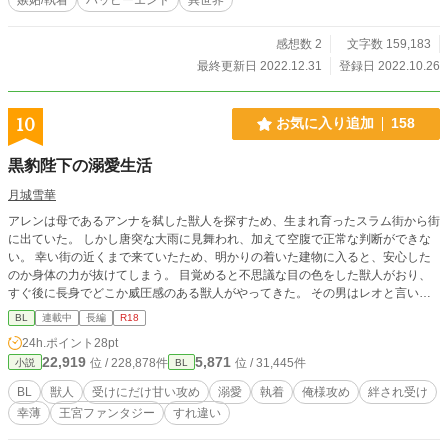
年中に改稿完了・番外編投稿予定でしたが、 2024年1月中に
改稿完了、2月中に番外編投稿、と 予定を変更させて頂きま
す。 よろしくお願いいたします。（2023/12/28 記）
感想数 2
文字数 159,183
最終更新日 2022.12.31
登録日 2022.10.26
10
お気に入り追加
158
黒豹陛下の溺愛生活
月城雪華
アレンは母であるアンナを弑した獣人を探すため、生まれ育ったスラム街から街
に出ていた。 しかし唐突な大雨に見舞われ、加えて空腹で正常な判断ができな
い。 幸い街の近くまで来ていたため、明かりの着いた建物に入ると、安心した
のか身体の力が抜けてしまう。 目覚めると不思議な目の色をした獣人がおり、
すぐ後に長身でどこか威圧感のある獣人がやってきた。 その男はレオと言い、
初めて街に来たアレンに優しく接してくれる。 街での滞在が長くなってきた
BL
連載中
長編
R18
頃、突然「俺の伴侶になってくれ」と言われ── 優しく（？）兄貴肌の黒豹×幸
24h.ポイント
28pt
薄系オオカミが織り成す獣人BL、ここに開幕！
22,919
5,871
位 / 228,878件
位 / 31,445件
小説
BL
BL
獣人
受けにだけ甘い攻め
溺愛
執着
俺様攻め
絆され受け
幸薄
王宮ファンタジー
すれ違い