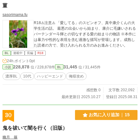
菫
sasorimama.fu
R18⚠️注意⚠️ 「愛してる」のスピンオフ、真中康介くんの大
学生活の話。 最悪の出会いから始まり、康介に毛嫌いされる
バーテンダー斗輝との切なすぎる愛の始まりの物語 ※本作に
は暴力や性的な表現を含む過激な描写が登場します。成熟し
た読者の方で、受け入れられる方のみお進みください。
BL
連載中
長編
R18
24h.ポイント
0pt
228,878
31,445
位 / 228,878件
位 / 31,445件
小説
BL
濃厚BL
10代
ハッピーエンド
俺様攻め
感想数 0
文字数 202,092
最終更新日 2025.10.27
登録日 2025.08.31
30
お気に入り追加
15
鬼を祓いて闇を行く（旧版）
幽月 篠