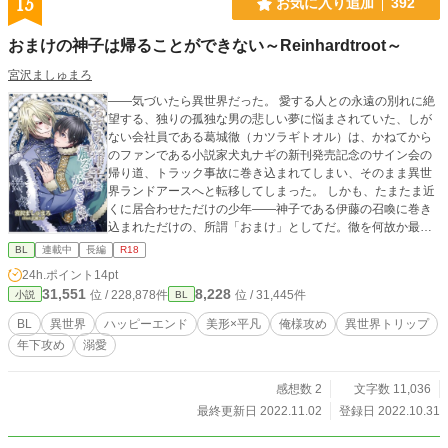
15
お気に入り追加
392
おまけの神子は帰ることができない～Reinhardtroot～
宮沢ましゅまろ
――気づいたら異世界だった。 愛する人との永遠の別れに絶
望する、独りの孤独な男の悲しい夢に悩まされていた、しが
ない会社員である葛城徹（カツラギトオル）は、かねてから
のファンである小説家犬丸ナギの新刊発売記念のサイン会の
帰り道、トラック事故に巻き込まれてしまい、そのまま異世
界ランドアースへと転移してしまった。 しかも、たまたま近
くに居合わせただけの少年――神子である伊藤の召喚に巻き
込まれただけの、所謂「おまけ」としてだ。徹を何故か最初
から毛嫌いしている伊藤から身を守るため、国王陛下から正
BL
連載中
長編
R18
式に後見人になる許可を得たラインハルトの提案で、国境付
24h.ポイント
14pt
近にある第三騎士団の拠点で雑務の仕事を手伝うことになっ
31,551
8,228
位 / 228,878件
位 / 31,445件
小説
BL
た徹だが――事態は思わぬ方向へと進展してしまう。 ★簡潔
にいうと、美貌のダークエルフや友人だと思っていた騎士団
BL
異世界
ハッピーエンド
美形×平凡
俺様攻め
異世界トリップ
長に迫られたり、極め付けにはラインハルトから結婚を前提
年下攻め
溺愛
に付き合ってほしいと言われたりしながらワチャワチャする
話です。 （シリアスなあらすじが上手く書けず、あらすじを
シンプルにしました。内容は変わっていません） ★ＣＰ：俺
感想数 2
文字数 11,036
様年下公爵ラインハルト×年上平凡おまけ神子の徹です。 ★
最終更新日 2022.11.02
登録日 2022.10.31
他キャラとのエロはありません。 ★Ｈシーンには、※マーク
がつきます。 ★ハッピーエンド保障です。 ★ハーレムルート