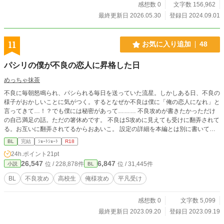
感想数 0
文字数 156,962
最終更新日 2026.05.30
登録日 2024.09.01
11
お気に入り追加
48
パシリの僕が不良の恋人に昇格した日
めっちゃ抹茶
不良に毎朝怒鳴られ、パシられる毎日を送っていた流星。しかしある日、不良の
様子がおかしいことに気がつく。するとなぜか不良は僕に「俺の恋人になれ」と
言ってきて…！？でも僕には秘密があって……… 不良攻めが書きたかっただけ
の自己満足の話。ただの箸休めです。 不良はS攻めに見えても受けに翻弄されて
る。お互いに翻弄されてるからおあいこ。 設定の詳細を本編とは別に書いてあ
ります。読むと話の理解度とその後の妄想がグッと捗ると思います。(個人差あ
BL
完結
ｼｮｰﾄｼｮｰﾄ
R18
り) 世界観めちゃくちゃです。許せる方のみどうぞ。
24h.ポイント
21pt
26,547
6,847
位 / 228,878件
位 / 31,445件
小説
BL
BL
不良攻め
高校生
俺様攻め
平凡受け
感想数 0
文字数 5,099
最終更新日 2023.09.20
登録日 2023.09.19