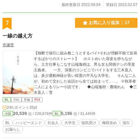
Height:183/Weight:75/Age:? 佐野 鷹千穗Takachiho Sano 仁
最終更新日 2022.09.04
登録日 2022.02.07
流会裏鬼塚組に所属。異端児。 Height:176/Weight:57/Age:??
鬼頭 眞澄 Masumi Kitou 仁流会鬼頭組若頭。心とは従兄弟。
御園 斎門 Saimon Misono 仁流会鬼頭組若頭付。実家は伝統
7
お気に入り追加
17
のある寺院。
一線の越え方
市瀬雪
【独断で強引に組み敷こうとするバイ×それが理解不能で反発
するばかりのストレート】 ホストめいた容姿を持ちなが
ら、土方仕事もこなす山端逸樹は、男も女も関係ナシの享楽
主義者。 一方、深夜のコンビニでバイトをする三木直人
は、多少運動神経が良い程度の平凡な大学生。 そんな二人
が、初めて交わした会話から全ては始まって……。 ※執筆者
二人によるリレー小説です。 ◆山端逸樹：鷹槻れん ◆三
木直人：雪
BL
完結
長編
R18
24h.ポイント
35pt
20,539
5,196
位 / 228,878件
位 / 31,445件
小説
BL
BL
ハッピーエンド
社会人
大学生
強気受け
俺様攻め
強引
お漏らし