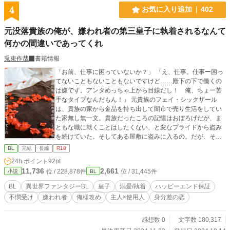
4
お気に入り追加
402
元没落貴族の俺が、嫌われ者の第三皇子に執着されるなんて
何かの間違いであってくれ
兎束作哉
書籍情報
「お前、仕事に困っていないか？」 「え、仕事。仕事ー困っ
てないこともないこともないですけど……殿下の下で働くの
は嫌です。アンタめっちゃ上から目線だし！ 俺、ちょー苦
手なタイプなんだもん！」 元貴族のフェイ・シックザール
は、貴族の家から金品を持ち出して闇市で売り生活をしてい
た家無し無一文。貴族だったころの記憶はおぼろげだが、ま
ともな職に就くことはしたくない、と変なプライドから盗み
を続けていた。そしてある屋敷に盗みに入るの。だが、そこ
で初めて盗みがバレ、容姿の整った謎の男につかまりかけた
BL
完結
長編
R18
ところ命からがらで逃げだす。 酷い目にあったフェイはその
24h.ポイント
92pt
後、帝都で身を隠しながら生活していた。しかしある日、盗
11,736
2,661
位 / 228,878件
位 / 31,445件
小説
BL
みに入った屋敷に住んでいるという嫌われ者の第三皇子、ア
ーベント・ヴォルガに見つかってしまう。あの夜あった男と
BL
異世界ファンタジーBL
皇子
溺愛/執着
ハッピーエンド保証
いうのは、皇族……しかも、一番ヤバいといわれている第三
不憫受け
嫌われ者
俺様攻め
主人×使用人
身分差の恋
皇子！ 皇族の屋敷に不法侵入した罪で殺される⁉ と思って
いたフェイだが、なぜかアーベントに人手が足りないから屋
敷で働くよう強制されて……？ 俺様で上から目線、とても皇
感想数 0
文字数 180,317
子とは思えない素行の悪さに飽き飽きしながらも使用人とし