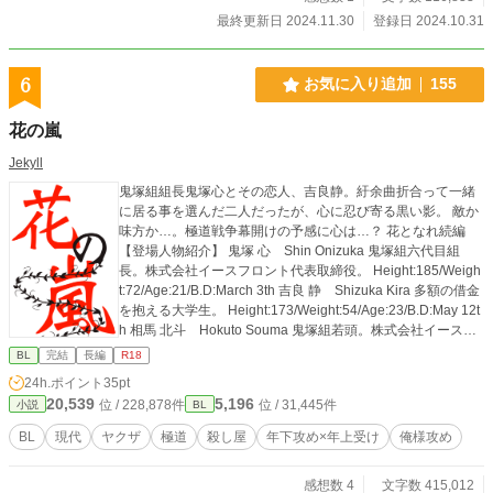
最終更新日 2024.11.30
登録日 2024.10.31
6
お気に入り追加
155
花の嵐
Jekyll
鬼塚組組長鬼塚心とその恋人、吉良静。紆余曲折合って一緒
に居る事を選んだ二人だったが、心に忍び寄る黒い影。 敵か
味方か…。極道戦争幕開けの予感に心は…？ 花となれ続編
【登場人物紹介】 鬼塚 心 Shin Onizuka 鬼塚組六代目組
長。株式会社イースフロント代表取締役。 Height:185/Weigh
t:72/Age:21/B.D:March 3th 吉良 静 Shizuka Kira 多額の借金
を抱える大学生。 Height:173/Weight:54/Age:23/B.D:May 12t
h 相馬 北斗 Hokuto Souma 鬼塚組若頭。株式会社イースフ
ロント副社長。 Height:182/Weight:68/Age:28 佐野 彪鷹 Ay
BL
完結
長編
R18
ataka Sano 鬼塚組若頭。心を育てた養父。 Height:181/Weig
24h.ポイント
35pt
ht:72/Age:?? 崎山 雅 Miyabi Sakiyama 仁流会鬼塚組 舎弟
20,539
5,196
位 / 228,878件
位 / 31,445件
小説
BL
頭。若頭の相馬の側近。 株式会社イースフロント副社長秘書
兼総務総括長兼秘書室室長(G.A.D OP division) Height:175/W
BL
現代
ヤクザ
極道
殺し屋
年下攻め×年上受け
俺様攻め
eight:53/Age:32 成田 久志 Hisashi Narita 仁流会鬼塚組 舎
弟NO.2。メカニック担当。 Height:180/Weight:65/Age:32 雨
感想数 4
文字数 415,012
宮 或人 Aruto Amamiya 仁流会裏鬼頭組に所属。静の護衛。