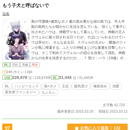
もう子犬と呼ばないで
温風
島の守護狼×健気なポメ 森の恵み豊かな緑の島では、半人半
獣の島民たちが穏やかに生活を営んでいる。 幼くして養子に
出されたハウは、神殿守りをして暮らしていた。神殿の主人
スヴェルに振り回される日々だが、そばにいられるだけでハ
ウは幸せだ。 そんなある日、スヴェルの元カレ・蝶族のフィ
ンが島に帰還する。ふたりの仲睦まじげな逢瀬を目撃したハ
ウは、そこで初めてスヴェルへの恋心を自覚して混乱。神殿
からの出奔を決意するのだが……？ 受け：ハウ（19歳）ポメ
族の若者。天狼スヴェルに仕える神殿守り。真面目だが、思
BL
完結
長編
R18
い込みで暴走する。心臓が弱い。 攻め：スヴェル（???歳）
24h.ポイント
0pt
太陽から生まれた聖なる狼、天狼。尊大な性格で大抵は無表
228,878
31,445
位 / 228,878件
位 / 31,445件
小説
BL
情。ハウのことを「子犬」と呼ぶ。 初出はpixiv（別名義で投
稿しています）。本編8話、番外1話です。 表紙イラストは糸
BL
ハッピーエンド
狼×ポメ
主従
健気受け
俺様攻め
溺愛
弓まや様にお願いしました。
異世界ファンタジー
もふもふ
文字数 42,725
最終更新日 2023.10.20
登録日 2023.10.12
27
お気に入り追加
132