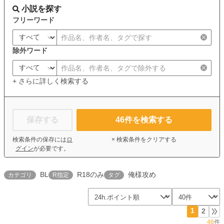
小説を探す
フリーワード
除外ワード
+ さらに詳しく検索する
保存する
46
件を検索する
検索条件の保存には
ロ
× 検索条件をクリアする
グイン
が必要です。
BL
R18のみ
俺様攻め
カテゴリ
R指定
タグ
1
2
46
件