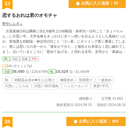
25
お気に入り追加
87
恋するおれは君のオモチャ
野中にんぎょ
古賀真緒(18)は隣家に住む6歳年上の幼馴染・鈴村京一(24)こと「きょーちゃ
ん」に片思い中。大学合格をきっかけに京一へ想いを伝えようとした真緒だった
が、意地悪な幼馴染・林圭司(20)こと「けい君」にタイミング悪く遭遇してしま
い、更には想い人の京一から「彼女ができた」と報告され呆気なく恋に破れてし
まう。泣いているところに「慰めてあげる」と現れる圭司。圭司から「真緒は俺
のおもちゃ」と言われ散々いじめられてきた真緒は彼の申し出を突っぱねる。
BL
完結
短編
R18
が、「言うことを聞かなければ京一にお前の気持ちをバラす」と脅され、泣く泣
24h.ポイント
7pt
く圭司の計画する傷心デートに向かうように。 意地悪だとばかり思っていた
38,490
10,524
位 / 228,878件
位 / 31,445件
小説
BL
彼は、実は……？ ハリネズミみたいな彼と紡ぐ、意地っ張りラブ。
BL
幼馴染み攻め✖︎主人公受け
俺様攻め
気弱受け
一途攻め
片思いこじらせ
片思い/矢印逆転
ハッピーエンド
美形×平凡
感想数 2
文字数 41,882
最終更新日 2024.08.20
登録日 2024.08.16
26
お気に入り追加
204