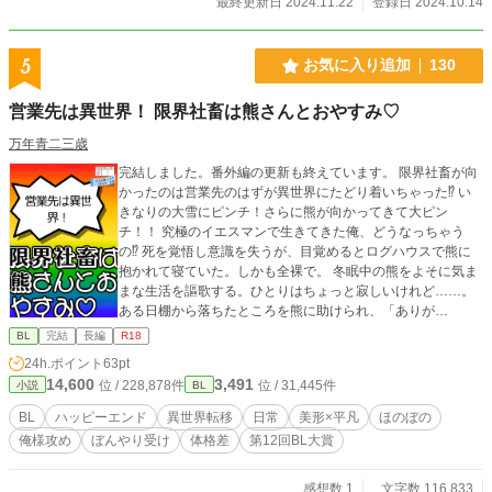
最終更新日 2024.11.22
登録日 2024.10.14
てアーベントに関わるフェイ。 けれども、アーベントと関わ
っていく中で、彼が嫌われている理由や、変わっていくアー
ベントの態度にだんだんと惹かれていく。 そしてフェイは恋
5
お気に入り追加
130
心を自覚するが、これは明らかに身分違いの恋で―― ※俺様
皇子攻め×不憫な受けのお話です‼ ※◆印の所はR18描写が入
営業先は異世界！ 限界社畜は熊さんとおやすみ♡
っています ※毎日0：00に更新です!! ※第１部完結いたしま
した。第２部開始まで休載いただきます。
万年青二三歳
完結しました。番外編の更新も終えています。 限界社畜が向
かったのは営業先のはずが異世界にたどり着いちゃった⁉︎ い
きなりの大雪にピンチ！さらに熊が向かってきて大ピン
チ！！ 究極のイエスマンで生きてきた俺、どうなっちゃう
の⁉︎ 死を覚悟し意識を失うが、目覚めるとログハウスで熊に
抱かれて寝ていた。しかも全裸で。 冬眠中の熊をよそに気ま
まな生活を謳歌する。ひとりはちょっと寂しいけれど……。
ある日棚から落ちたところを熊に助けられ、「ありが
と〜〜！！」と言うと、あら不思議、クマはワイルドなイケ
BL
完結
長編
R18
メンに。ただし、頭部だけ。着ぐるみみたいだけど、どうい
24h.ポイント
63pt
うこと？！
14,600
3,491
位 / 228,878件
位 / 31,445件
小説
BL
BL
ハッピーエンド
異世界転移
日常
美形×平凡
ほのぼの
俺様攻め
ぼんやり受け
体格差
第12回BL大賞
感想数 1
文字数 116,833