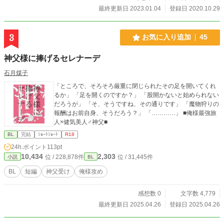
最終更新日 2023.01.04
登録日 2020.10.29
3
お気に入り追加
45
神父様に捧げるセレナーデ
石月煤子
「ところで、そろそろ厳重に閉じられたその足を開いてくれ
るか」 「足を開くのですか？」 「股開かないと始められない
だろうが」 「そ、そうですね、その通りです」 「魔物狩りの
報酬はお前自身、そうだろう？」 「…………」 ■俺様最強旅
人×健気美人♂神父■
BL
完結
ｼｮｰﾄｼｮｰﾄ
R18
24h.ポイント
113pt
10,434
2,303
位 / 228,878件
位 / 31,445件
小説
BL
BL
短編
神父受け
俺様攻め
感想数 0
文字数 4,779
最終更新日 2025.04.26
登録日 2025.04.26