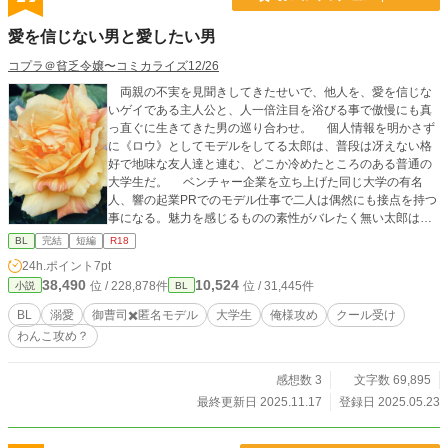
愛を信じない男と愛したい男
コプラ＠貧乏令嬢〜コミカライズ12/26
両親の不実を見聞きしてきたせいで、他人を、愛を信じな
いゲイである主人公と、人一倍注目を浴びる事で傲慢にも真
っ直ぐに生きてきた男の巡り合わせ。 個人情報を明かさず
に《ロウ》としてモデルをしてる太郎は、普段は冴えない格
好で地味な友人達と連む、どこか冷めたところのある普通の
大学生だ。 ベンチャー企業を立ち上げた同じ大学の有名
人、響の起業PRでのモデル仕事で二人は偶然にも接点を持つ
事になる。魅力を感じるものの素性がバレたく無い太郎は、
近づいて来る響をスルーしてしまう。一方響は、掴みどころ
BL
完結
短編
R18
がなく印象的なモデルの《ロウ》に興味が尽きない。 そん
24h.ポイント
7pt
な交わらない二人だったが、大学で太郎の後ろ姿を見た響が
38,490
10,524
位 / 228,878件
位 / 31,445件
小説
BL
引っ掛かりを感じて急接近する様になる。面倒な事を嫌う太
郎だったが、強引な響から逃げきれない。 家庭の事情で
BL
溺愛
御曹司✖️匿名モデル
大学生
俺様攻め
クール受け
何処か拗らせた太郎と、強引な御曹司の響との手探りの恋物
わんこ攻め？
語。
感想数 3
文字数 69,895
最終更新日 2025.11.17
登録日 2025.05.23