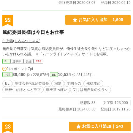
最終更新日 2020.03.07
登録日 2020.02.19
22
お気に入り追加
1,608
風紀委員長様は今日もお仕事
白光猫(しろみつにゃん)
無自覚で男前受け気質な風紀委員長が、俺様生徒会長や先生などに度々ちょっか
いをかけられる話。 ※「ムーンライトノベルズ」サイトにも転載。
BL
連載中
長編
R18
24h.ポイント
7pt
38,490
10,524
位 / 228,878件
位 / 31,445件
小説
BL
BL
生徒会長×風紀委員長
溺愛
学園もの
俺様攻め
転校生がほとんどモブ
非王道っぽい
受けは無自覚のタラシ
感想数 38
文字数 123,000
最終更新日 2024.08.30
登録日 2019.11.26
23
お気に入り追加
243