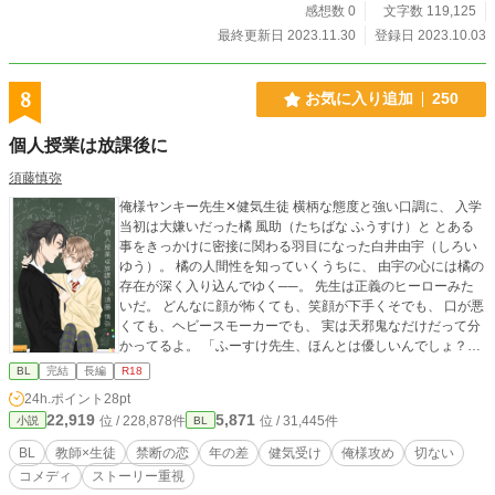
感想数 0
文字数 119,125
最終更新日 2023.11.30
登録日 2023.10.03
8
お気に入り追加
250
個人授業は放課後に
須藤慎弥
俺様ヤンキー先生✕健気生徒 横柄な態度と強い口調に、 入学
当初は大嫌いだった橘 風助（たちばな ふうすけ）と とある
事をきっかけに密接に関わる羽目になった白井由宇（しろい
ゆう）。 橘の人間性を知っていくうちに、 由宇の心には橘の
存在が深く入り込んでゆく──。 先生は正義のヒーローみた
いだ。 どんなに顔が怖くても、笑顔が下手くそでも、 口が悪
くても、ヘビースモーカーでも、 実は天邪鬼なだけだって分
かってるよ。 「ふーすけ先生、ほんとは優しいんでしょ？」
「あ？お前マジでしつこい。あっち行け。」 ★表紙は眠（@
BL
完結
長編
R18
huzyosi_1110）さん作です♡ ★他サイトからの転載です
24h.ポイント
28pt
22,919
5,871
位 / 228,878件
位 / 31,445件
小説
BL
BL
教師×生徒
禁断の恋
年の差
健気受け
俺様攻め
切ない
コメディ
ストーリー重視