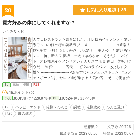
20
お気に入り追加
35
貴方好みの体にしてくれますか？
いちみりヒビキ
カフェレストランを舞台にした、オレ様系イケメンｘ可愛い
系ワンコのほのぼの調教ラブコメ ----------------------- <登場人
物> 星宮 伊吹《ほしみや いぶき》 主人公 可愛い系ワ
ンコ「俺」新入り 夢坂 壮太《ゆめさか そうた》 バイ
ト オレ様系イケメン「オレ」カリスマ店員 香田 美帆《こ
うだ みほ》 店長 伊吹のライバル「あたし」女
性？ ----------------------- <あらすじ> カフェレストラン ”カフ
ェ・ボーノ”は、セレブ達が集まる人気の店。 そこで働き始め
た主人公・伊吹は、先輩のイケメンウエイター・壮太の事が
BL
完結
長編
R18
気になってしかたない。 冷たくあしらわれても、ワンコのよ
24h.ポイント
7pt
うにつきまとう。 そんなある日、壮太から突然のキス。 そし
38,490
10,524
位 / 228,878件
位 / 31,445件
小説
BL
て、壮太の秘密を知ってしまい、二人の関係は意外な方向
へ……。 ----------------------- ★性描写有。苦手な方はご注意く
BL
ハッピーエンド
俺様ｘわんこ
調教
俺様攻め
わんこ受け
ださい。 ※この作品は、エブリスタ、ムーン、fujossyに掲載
現代
ほのぼの
しています。
感想数 0
文字数 39,736
最終更新日 2023.05.07
登録日 2023.05.07