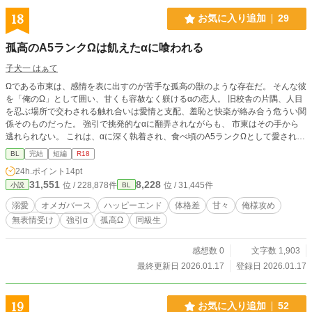
18
お気に入り追加
29
孤高のA5ランクΩは飢えたαに喰われる
子犬一 はぁて
Ωである市東は、感情を表に出すのが苦手な孤高の獣のような存在だ。 そんな彼
を「俺のΩ」として囲い、甘くも容赦なく躾けるαの恋人。 旧校舎の片隅、人目
を忍ぶ場所で交わされる触れ合いは愛情と支配、羞恥と快楽が絡み合う危うい関
係そのものだった。 強引で挑発的なαに翻弄されながらも、 市東はその手から
逃れられない。 これは、αに深く執着され、食べ頃のA5ランクΩとして愛され尽
くす、 甘美で背徳的な恋の記録。
BL
完結
短編
R18
24h.ポイント
14pt
31,551
8,228
位 / 228,878件
位 / 31,445件
小説
BL
溺愛
オメガバース
ハッピーエンド
体格差
甘々
俺様攻め
無表情受け
強引α
孤高Ω
同級生
感想数 0
文字数 1,903
最終更新日 2026.01.17
登録日 2026.01.17
19
お気に入り追加
52