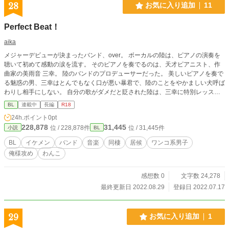
28
お気に入り追加
11
Perfect Beat！
aika
メジャーデビューが決まったバンド、over。 ボーカルの陸は、ピアノの演奏を
聴いて初めて感動の涙を流す。 そのピアノを奏でるのは、天才ピアニスト、作
曲家の美雨音 三幸。 陸のバンドのプロデューサーだった。 美しいピアノを奏で
る魅惑の男、三幸はとんでもなく口が悪い暴君で、陸のことをやかましい犬呼ば
わりし相手にしない。 自分の歌がダメだと貶された陸は、三幸に特別レッスン
をしてもらうことになり彼の部屋に居候することに。 暴君とワンコのはちゃめ
BL
連載中
長編
R18
ちゃな共同生活が始まった。 バンド仲間との絆を深め成長していく陸の、葛藤
24h.ポイント
0pt
と成長、そして初めての恋を綴った物語。 R-18/R18/性描写あり/エロ/エッチ/B
228,878
31,445
位 / 228,878件
位 / 31,445件
小説
BL
L/幼なじみ/恋愛/純愛/NTR/浮気/複数/イケメン/美少年/上司/部下/先輩/後輩/羞恥プ
レイ/同僚/童顔/同棲/バンド/元彼/元カレ/未練/新彼/彼氏/執着/年下/年上/同級生/略
BL
イケメン
バンド
音楽
同棲
居候
ワンコ系男子
奪/タレ目/片思い/禁断/ワンコ/俺様/プロデューサー/ピアニスト/ギタリスト/可愛
俺様攻め
わんこ
い系男子/
感想数 0
文字数 24,278
最終更新日 2022.08.29
登録日 2022.07.17
29
お気に入り追加
1