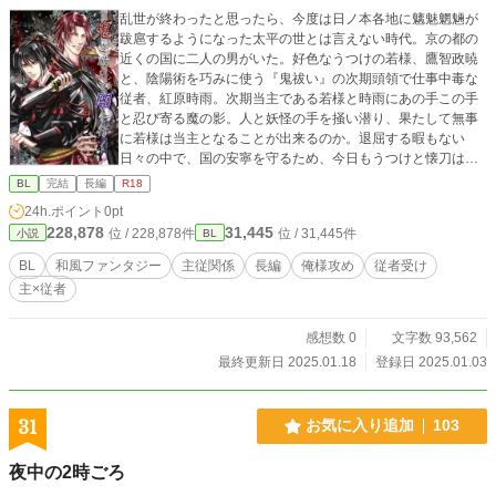
乱世が終わったと思ったら、今度は日ノ本各地に魑魅魍魎が
跋扈するようになった太平の世とは言えない時代。京の都の
近くの国に二人の男がいた。好色なうつけの若様、鷹智政暁
と、陰陽術を巧みに使う『鬼祓い』の次期頭領で仕事中毒な
従者、紅原時雨。次期当主である若様と時雨にあの手この手
と忍び寄る魔の影。人と妖怪の手を掻い潜り、果たして無事
に若様は当主となることが出来るのか。退屈する暇もない
日々の中で、国の安寧を守るため、今日もうつけと懐刀は宵
闇を駆けていく。 2018年にエブリスタにて連載していたもの
BL
完結
長編
R18
です。 表紙 芳乃カオル様 改稿&書き下ろし短編・挿絵収
24h.ポイント
0pt
録 自費出版 kindle版 https://amzn.asia/d/0sdqaqM 改稿
228,878
31,445
位 / 228,878件
位 / 31,445件
小説
BL
&書き下ろし短編・挿絵収録 紙本版 A5 158P https://yuend
ou.booth.pm/items/5163069?s=09
BL
和風ファンタジー
主従関係
長編
俺様攻め
従者受け
主×従者
感想数 0
文字数 93,562
最終更新日 2025.01.18
登録日 2025.01.03
31
お気に入り追加
103
夜中の2時ごろ