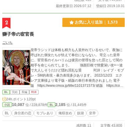
最終更新日 2026.07.12
登録日 2019.10.31
2
お気に入り追加
1,573
獅子帝の宦官長
ごいち
皇帝ラシッドは体格も精力も人並外れているせいで、夜伽に
呼ばれた側女たちが怯えて奉仕にならない。 苛立った皇帝
に、宦官長のイルハリムは後宮の管理を怠った罰として閨の
相手を命じられてしまう。 強面巨根で情愛深い攻×一途
で大人しそうだけど隠れ淫乱な受 R18：レイプ・モブ
レ・SM的表現・暴力表現多少あります。 2022/12/23 エク
レア文庫様より電子版・紙版の単行本発売されました 電子
版 https://www.cmoa.jp/title/1101371573/ 紙版 https://comi
comi-studio.com/goods/detail?goodsCd=G01009140030001
BL
完結
長編
R18
40675 単行本発売記念として、12/23に番外編SS2本を投稿し
24h.ポイント
120pt
ております 良かったら獅子帝の世界をお楽しみください あり
10,087
2,185
位 / 228,878件
位 / 31,445件
小説
BL
がとうございました！
BL
身分差の恋
モブレあり
俺様攻め
奴隷
皇帝
感想数 11
文字数 43,800