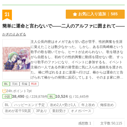
21
お気に入り追加
585
簡単に運命と言わないで――二人のアルファに囲まれて――
かぎのえみずる
主人公長内密はオメガであり甘い恋が苦手、性的興奮を生涯
に覚えたことは数少なかった。 しかし、ある日鳥崎椿という
歌手の歌を聴いてから、ヒートが止められない。 歌を聴きな
がら自慰をし、初めての性的興奮に動揺を隠せない密。 すっ
かり歌手のファンになり、イベントに参加するも、イベント
主催の一人である作家の港雪道に気に入られ連絡先を渡され
た。 椿に呼ばれるままに楽屋へ行けば、椿からは運命だと告
げられて椿からの発情に反応してしまう。 そのまま家に持ち
帰られ、椿と密は本能のままに性行為をしていたが、何かが
BL
完結
長編
R18
物足りない。 運命というには物足りない何かが、椿の家に押
24h.ポイント
7pt
しかけてきた人物で、密には分かった。 雪道というアルファ
38,490
10,524
位 / 228,878件
位 / 31,445件
小説
BL
も、運命の番。番が二人いるのだと判明する。 アルファが二
人でオメガの青年を取り合います。 ※R-18作品です。基本は
BL
ハッピーエンド予定
攻め2人×受け1人
年上攻め
俺様攻め
オメガバースの溺愛ですが、3Pなど突発にでてくるのでご注
攻めが若干S気質
3Pあり
童顔受け
オメガバース
意ください。
感想数 1
文字数 50,115