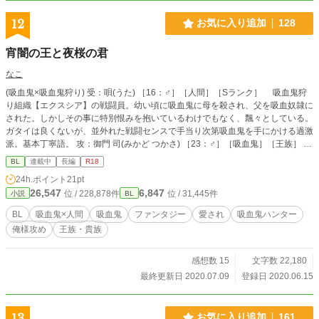
12
お気に入り追加
128
宵闇の王と夜桜の君
なこ
(吸血鬼×吸血鬼狩り) 受：唄(うた) ［16：♂］［人間］［Sランク］ 吸血鬼狩
り組織【エクスシア】の戦闘員。幼い頃に吸血鬼に母を殺され、父を吸血奴隷に
された。しかしその事に特別恨みを抱いているわけでもなく、飄々としている。
ガタイは良くないが、並外れた戦闘センスで手当り次第吸血鬼を手にかける過激
派。基本丁寧語。 攻：御門 司(みかど つかさ) ［23：♂］［吸血鬼］［王族］
【宵闇の王】と呼ばれ、崇められる歴代最強の吸血鬼で、第1王子。体質上Aラ
BL
連載中
長編
R18
ンク以上の人間の血液しか摂取できないため、普段は父王から支給される彼の吸
24h.ポイント
21pt
血奴隷の血液を摂取している。自分だけの【運命】を探している。
26,547
6,847
位 / 228,878件
位 / 31,445件
小説
BL
BL
吸血鬼×人間
吸血鬼
ファンタジー
愛され
吸血鬼ハンター
俺様攻め
王族・貴族
感想数 15
文字数 22,180
最終更新日 2020.07.09
登録日 2020.06.15
13
お気に入り追加
161