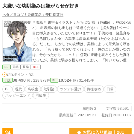
大嫌いな幼馴染みは嫌がらせが好き
ヘタノヨコヅキ＠商業名：夢臣都芽照
＊表紙＊ 題字＆イラスト：たちばな 様 （Twitter → @clockyu
z ） ※ 表紙の持ち出しはご遠慮ください （拡大版は1ページ
目に挿入させていただいております！） 子供の頃、諸星真冬
（もろぼしまふゆ）の親友は高遠原美鶴（たかとおばらみつ
る）だった。 しかしその友情は、美鶴によって呆気無く壊さ
れる。 「もう放っておいてくれよっ！ 俺のことが嫌いなの
は、分かったから……っ！」 必死に距離を取ろうとした真冬
だったが、美鶴に弱みを握られてしまい。 「怖いぐらい優し
くシてやるよ」 壊れた友情だったはずなのに、肉体関係を持
BL
完結
長編
R18
ってしまった真冬は、美鶴からの嫌がらせに耐える日々を過
24h.ポイント
7pt
ごしていたが……？ 俺様でワガママなモテモテ系幼馴染み×
38,490
10,524
位 / 228,878件
位 / 31,445件
小説
BL
ツンデレ受難体質男子の、すれ違いラブなお話です！ ※ アダ
ルト表現のあるページにはタイトルの後ろに ＊ と表記してお
BL
現代
高校生
幼馴染
ツンデレ受け
俺様攻め
日常
りますので、読む時はお気を付けください!! ※ この物語はフ
ハッピーエンド
同級生
ィクションです。登場する人物・団体・名称等は架空であ
り、実在のものとは関係ありません。 ※序盤の方で少し無理
矢理な表現があります……！ 苦手な人はご注意ください！
感想数 2
文字数 93,591
（ちっともハードな内容ではありません！）
最終更新日 2021.05.21
登録日 2020.11.07
24
お気に入り追加
201