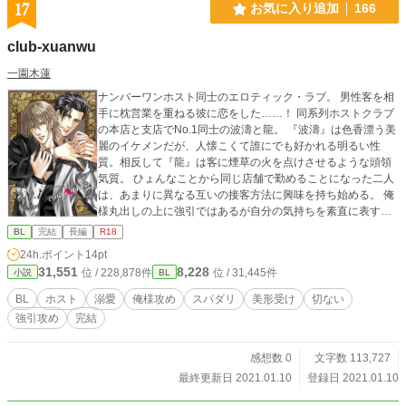
17
お気に入り追加
166
club-xuanwu
一園木蓮
ナンバーワンホスト同士のエロティック・ラブ。 男性客を相
手に枕営業を重ねる彼に恋をした……！ 同系列ホストクラブ
の本店と支店でNo.1同士の波濤と龍。 『波濤』は色香漂う美
麗のイケメンだが、人懐こくて誰にでも好かれる明るい性
質。相反して『龍』は客に煙草の火を点けさせるような頭領
気質。 ひょんなことから同じ店舗で勤めることになった二人
は、あまりに異なる互いの接客方法に興味を持ち始める。 俺
様丸出しの上に強引ではあるが自分の気持ちを素直に表す龍
と、明るい笑みの裏で苦悩を抱える波濤の紆余曲折の恋愛模
BL
完結
長編
R18
様。 ※エピソード一覧 1. Daydream Candy 2. Nightmare Dro
24h.ポイント
14pt
p 3. Halloween Night 4. Allure 5. Night Emperor 6. Red Zone
31,551
8,228
位 / 228,878件
位 / 31,445件
小説
BL
7. Double Blizzard 8. Flame ※表紙イラスト：芳乃カオル様
※ホスト×ホスト / 俺様攻め×強気美形受け ※カップリング /
BL
ホスト
溺愛
俺様攻め
スパダリ
美形受け
切ない
龍（氷川 白夜）×波濤（雪吹 冰）
強引攻め
完結
感想数 0
文字数 113,727
最終更新日 2021.01.10
登録日 2021.01.10