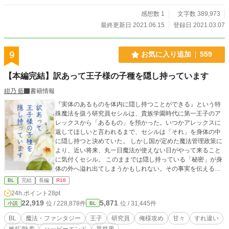
感想数 1
文字数 389,973
最終更新日 2021.06.15
登録日 2021.03.07
9
お気に入り追加
559
【本編完結】訳あって王子様の子種を隠し持っています
紺乃 藍
書籍情報
『実体のあるものを体内に隠し持つことができる』という特
殊魔法を扱う研究員セシルは、貴族学園時代に第一王子のア
レックスから「あるもの」を預かった。いつかアレックスに
返してほしいと言われるまで、セシルは「それ」を身体の中
に隠し持つと決めていた。 しかし国が定めた魔法管理政策に
より、近い将来、丸一日魔法が使えない日がやって来ること
に気付くセシル。 このままでは隠し持っている「秘密」が身
体の外へ溢れ出てしまうかもしれない。その事実を伝えるべ
くアレックスに接触を試みるが、彼の態度は冷たくて―― 訳
BL
完結
長編
R18
あり俺様王子×訳あり魔法研究員の約束と秘密の恋物語 ＊R1
24h.ポイント
28pt
8シーンがあるお話はタイトルに「◆」表記あり ＊2023年中
22,919
5,871
位 / 228,878件
位 / 31,445件
小説
BL
に本編の一部を改稿する予定です。 また番外編も投稿する予
定ですが、 2022/12/31で一度完結とさせて頂きます。 ▶ 現
BL
魔法・ファンタジー
王子
研究員
俺様攻め
甘々
すれ違い
在、他サイトへの転載に合わせて少しずつ改稿中です。 2023
嫉妬/執着
ハッピーエンド
異世界