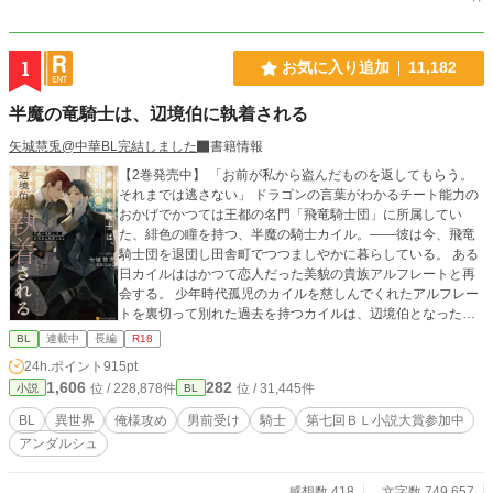
1
お気に入り追加
11,182
半魔の竜騎士は、辺境伯に執着される
矢城慧兎@中華BL完結しました
書籍情報
【2巻発売中】 「お前が私から盗んだものを返してもらう。
それまでは逃さない」 ドラゴンの言葉がわかるチート能力の
おかげでかつては王都の名門「飛竜騎士団」に所属してい
た、緋色の瞳を持つ、半魔の騎士カイル。――彼は今、飛竜
騎士団を退団し田舎町でつつましやかに暮らしている。 ある
日カイルははかつて恋人だった美貌の貴族アルフレートと再
会する。 少年時代孤児のカイルを慈しんでくれたアルフレー
トを裏切って別れた過去を持つカイルは、辺境伯となった彼
との再会を喜べず……。一方、氷のような目をしたアルフも
BL
連載中
長編
R18
カイルに冷たく告げるのだった。 「お前が私から盗んだもの
24h.ポイント
915pt
を返して貰おう」と。 過去の恋人に恋着する美貌の辺境伯
1,606
282
位 / 228,878件
位 / 31,445件
小説
BL
と、彼から逃れたい半魔の青年の攻防。 ※時系列的には出会
い編→別離編→１巻、2巻となります。
BL
異世界
俺様攻め
男前受け
騎士
第七回ＢＬ小説大賞参加中
アンダルシュ
感想数 418
文字数 749,657