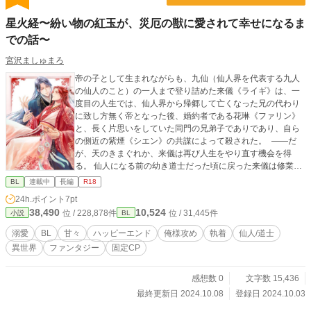
星火経〜紛い物の紅玉が、災厄の獣に愛されて幸せになるま
での話〜
宮沢ましゅまろ
帝の子として生まれながらも、九仙（仙人界を代表する九人
の仙人のこと）の一人まで登り詰めた来儀《ライギ》は、一
度目の人生では、仙人界から帰郷して亡くなった兄の代わり
に致し方無く帝となった後、婚約者である花琳《ファリン》
と、長く片思いをしていた同門の兄弟子でありであり、自ら
の側近の紫煙《シエン》の共謀によって殺された。 ――だ
が、天のきまぐれか、来儀は再び人生をやり直す機会を得
る。 仙人になる前の幼き道士だった頃に戻った来儀は修業に
励み、一度目よりも早くに仙人となり、その結果兄を救うこ
BL
連載中
長編
R18
とに成功する。一度目の辛い人生は忘れてた、今度こそ幸せ
24h.ポイント
7pt
になろうとと、自分の人生を生きようとする来儀。 しかし、
38,490
10,524
位 / 228,878件
位 / 31,445件
小説
BL
一度目の人生でも二度目の人生でも、少し苦手な他門の仙
人、青蝶《チンディエ》から執拗に絡まれるようになっしま
溺愛
BL
甘々
ハッピーエンド
俺様攻め
執着
仙人/道士
い――。 ※不備受けからの、俺様攻めによる溺愛ストーリー
異世界
ファンタジー
固定CP
です。攻めが受けにだけ甘々です。中華風ファンタジー。 →
イラスト：もふか様
感想数 0
文字数 15,436
最終更新日 2024.10.08
登録日 2024.10.03