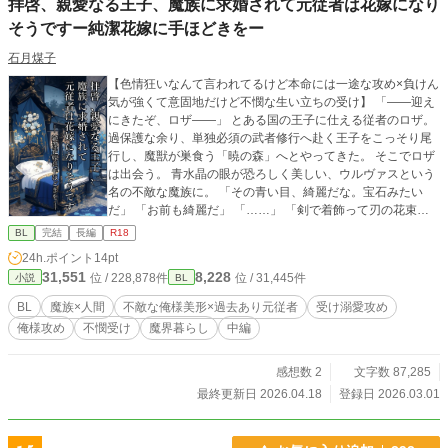
拝啓、親愛なる王子、魔族に求婚されて元従者は花嫁になり
そうですー純潔花嫁に手ほどきをー
石月煤子
【色情狂いなんて言われてるけど本命には一途な攻め×負けん
気が強くて意固地だけど不憫な生い立ちの受け】 「――迎え
にきたぞ、ロザ――」 とある国の王子に仕える従者のロザ。
過保護な余り、単独必須の武者修行へ赴く王子をこっそり尾
行し、魔獣が巣食う「暁の森」へとやってきた。 そこでロザ
は出会う。 青水晶の眼が恐ろしく美しい、ウルヴァスという
名の不敵な魔族に。 「その青い目、綺麗だな。宝石みたい
だ」 「お前も綺麗だ」 「……」 「剣で着飾って刃の花束を
持て。血化粧がさぞ似合うだろう。俺の花嫁に相応しい」
BL
完結
長編
R18
（え？ 今、何て言った？) 「一目見た瞬間にわかった。ロザ
24h.ポイント
14pt
には俺の運命を預けてもいいと」 ▲表紙は素材をお借りして
31,551
8,228
位 / 228,878件
位 / 31,445件
小説
BL
います／あんクッッ🫸🫷様(pixiv:ID 27421583)▲
BL
魔族×人間
不敵な俺様美形×過去あり元従者
受け溺愛攻め
俺様攻め
不憫受け
魔界暮らし
中編
感想数 2
文字数 87,285
最終更新日 2026.04.18
登録日 2026.03.01