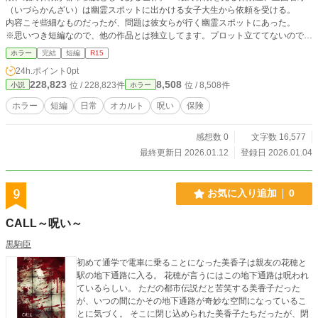
（いづらかんざい）は幽霊スポットに出かける女子大生から依頼を受ける。
内容こそ些細なものだったが、問題は彼女らが行く幽霊スポットにあった。
※思いつき短編なので、他の作品とは独立してます。プロット立ててないので、
内容が滅茶苦茶になったらごめんなさい。
ホラー
完結
短編
R15
24h.ポイント
0pt
228,823
8,508
位 / 228,823件
位 / 8,508件
小説
ホラー
ホラー
短編
日常
オカルト
呪い
保険
感想数 0
文字数 16,577
最終更新日 2026.01.12
登録日 2026.01.04
9
お気に入り追加
0
CALL～呪い～
黒駒臣
初めて通学で電車に乗ることになった美香子は親友の花穂と
駅の地下通路に入る。 花穂が言うにはこの地下通路は呪われ
ているらしい。 ただの都市伝説だと苦笑する美香子だった
が、いつの間にかその地下通路が奇妙な空間になっているこ
とに気づく。 そこに閉じ込められた美香子たちだったが、閉