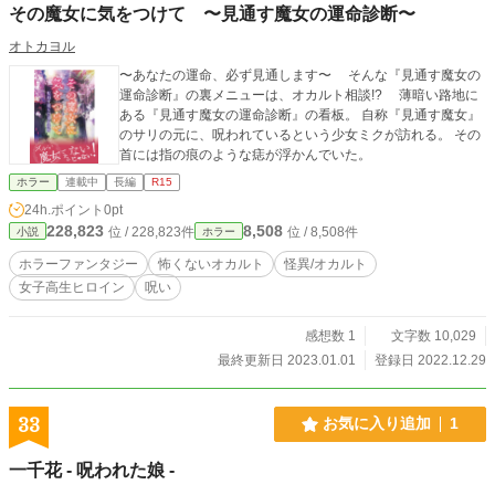
その魔女に気をつけて 〜見通す魔女の運命診断〜
オトカヨル
〜あなたの運命、必ず見通します〜 そんな『見通す魔女の
運命診断』の裏メニューは、オカルト相談!? 薄暗い路地に
ある『見通す魔女の運命診断』の看板。 自称『見通す魔女』
のサリの元に、呪われているという少女ミクが訪れる。 その
首には指の痕のような痣が浮かんでいた。
ホラー
連載中
長編
R15
24h.ポイント
0pt
228,823
8,508
位 / 228,823件
位 / 8,508件
小説
ホラー
ホラーファンタジー
怖くないオカルト
怪異/オカルト
女子高生ヒロイン
呪い
感想数 1
文字数 10,029
最終更新日 2023.01.01
登録日 2022.12.29
33
お気に入り追加
1
一千花 - 呪われた娘 -