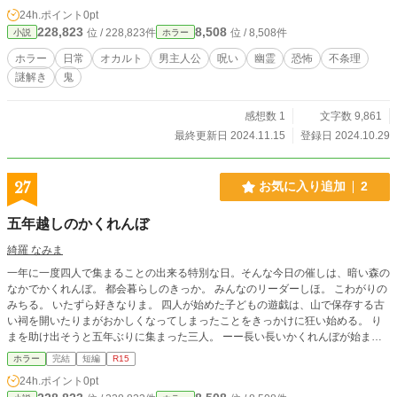
24h.ポイント
0pt
228,823
8,508
位 / 228,823件
位 / 8,508件
小説
ホラー
ホラー
日常
オカルト
男主人公
呪い
幽霊
恐怖
不条理
謎解き
鬼
感想数 1
文字数 9,861
最終更新日 2024.11.15
登録日 2024.10.29
27
お気に入り追加
2
五年越しのかくれんぼ
綺羅 なみま
一年に一度四人で集まることの出来る特別な日。そんな今日の催しは、暗い森の
なかでかくれんぼ。 都会暮らしのきっか。 みんなのリーダーしほ。 こわがりの
みちる。 いたずら好きなりま。 四人が始めた子どもの遊戯は、山で保存する古
い祠を開いたりまがおかしくなってしまったことをきっかけに狂い始める。 り
まを助け出そうと五年ぶりに集まった三人。 ーー長い長いかくれんぼが始まっ
てしまう。 女の怨念を祀る祠を開けたことによる呪いは本当に実在するのか。
ホラー
完結
短編
R15
その呪いを解き、鬼をやめることは出来るのか。 「りまの中のお前、私達と遊
24h.ポイント
0pt
びたいんでしょう？ 夢のとおりもう一回、かくれんぼをしよう。場所は分かる