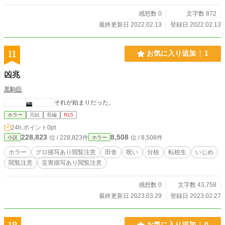
感想数 0
文字数 872
最終更新日 2022.02.13
登録日 2022.02.13
11
お気に入り追加
1
凶兆
黒駒臣
それが始まりだった。
ホラー
完結
長編
R15
24h.ポイント
0pt
228,823
8,508
位 / 228,823件
位 / 8,508件
小説
ホラー
ホラー
グロ描写あり閲覧注意
田舎
呪い
分校
転校生
いじめ
閲覧注意
災害描写あり閲覧注意
感想数 0
文字数 43,758
最終更新日 2023.03.29
登録日 2023.02.27
お気に入り追加
0