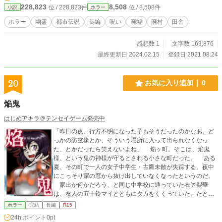
228,823
8,508
位 / 228,823件
位 / 8,508件
小説
ホラー
ホラー
幽霊
都市伝説
長編
呪い
廃墟
廃村
田舎
感想数 1
文字数 169,876
最終更新日 2024.02.15
登録日 2021.08.24
20
お気に入り追加
0
焔鬼
はじめアキラ＠テンセイゲーム発売中
「昨日の夜、行方不明になった子もそうだったのかなあ。ど
っかの防空壕とか、そういう場所に入って出られなくなっ
た、とかだったら笑えないよね」 焔ヶ町。そこは、焔鬼
様、という鬼の神様が守るとされる小さな町だった。 ある
夏、その町で一人の女子中学生・古鷹未散が失踪する。夜中
にこっそり家の窓から抜け出していなくなったというのだ。
家出か何かだろう、と同じ中学校に通っていた衣笠梨華
は、友人の五十鈴マイとともにタカをくくっていた。たと
え、その失踪の状況に不自然な点が数多くあったとしても。
ホラー
完結
長編
R15
しかし、その古鷹未散は、黒焦げの死体となって発見され
24h.ポイント
0pt
ることになる。 幼い頃から焔ヶ町に住んでいるマイは、