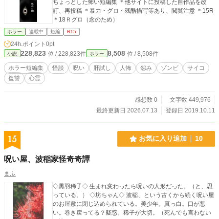
ちょっとした怖い短編集 ＊他サイトに投稿した自作品を改
訂、再投稿 ＊暴力・グロ・残酷描写等あり、閲覧注意 ＊15R
＊18Ｒグロ（念のため）
ホラー
連載中
短編
R15
24h.ポイント
0pt
228,823
8,508
位 / 228,823件
位 / 8,508件
小説
ホラー
ホラー短編集
怪談
呪い
肝試し
人怖
怨み
ゾンビ
サイコ
復讐
心霊
感想数 0
文字数 449,976
最終更新日 2026.07.13
登録日 2019.10.11
15
お気に入り追加
10
呪い屋、波稲家怪奇奇譚
まふ
◇黒羽稀子◇ 生まれ変わったら呪いの人形だった。（と、思
っている。） ◇坊ちゃん◇ 波稲、という古くから続く呪い屋
のお屋敷に閉じ込められている。美少年。真っ白。口が悪
い。巻き戻ってる？疑惑。稀子が大切。（死んでも言わない