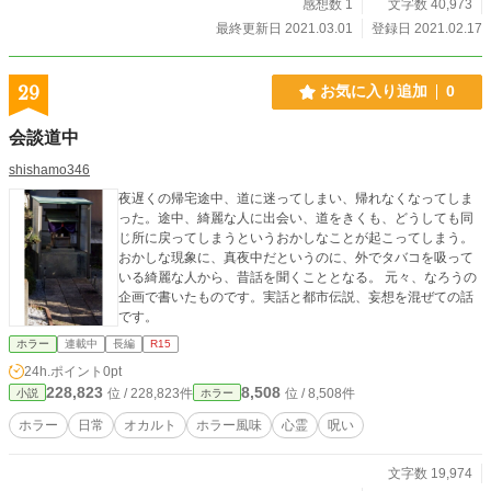
感想数 1
文字数 40,973
最終更新日 2021.03.01
登録日 2021.02.17
29
お気に入り追加
0
会談道中
shishamo346
夜遅くの帰宅途中、道に迷ってしまい、帰れなくなってしま
った。途中、綺麗な人に出会い、道をきくも、どうしても同
じ所に戻ってしまうというおかしなことが起こってしまう。
おかしな現象に、真夜中だというのに、外でタバコを吸って
いる綺麗な人から、昔話を聞くこととなる。 元々、なろうの
企画で書いたものです。実話と都市伝説、妄想を混ぜての話
です。
ホラー
連載中
長編
R15
24h.ポイント
0pt
228,823
8,508
位 / 228,823件
位 / 8,508件
小説
ホラー
ホラー
日常
オカルト
ホラー風味
心霊
呪い
文字数 19,974