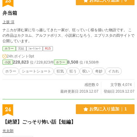
23
お気に入り追加
0
弁当箱
上坂 涼
ナニカが潜む家に引っ越してきた一家が、狂っていく様を描いた物語です。 こ
の作品はカクヨム、アルファポリス、小説家になろう、エブリスタの四サイトで
公開しています。
ホラー
完結
ｼｮｰﾄｼｮｰﾄ
R15
24h.ポイント
0pt
228,823
8,508
位 / 228,823件
位 / 8,508件
小説
ホラー
ホラー
ショートショート
狂気
狂う
呪い
奇妙
イカれ
感想数 0
文字数 4,074
最終更新日 2019.12.07
登録日 2019.12.07
24
お気に入り追加
1
【絶望】ごっそり怖い話【短編】
光太朗