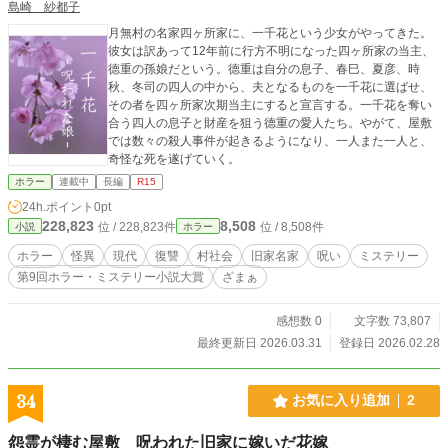
島崎 紗都子
月無村の名家四ヶ所家に、一千花という少女がやってきた。
彼女は訳あって12年前に行方不明になった四ヶ所家の当主、
德重の孫娘だという。德重は自分の息子、春巳、夏彦、時
秋、冬司の四人の中から、夫となるものを一千花に選ばせ、
その者を四ヶ所家次期当主にすると宣言する。一千花を奪い
合う四人の息子と財産を狙う德重の愛人たち。やがて、屋敷
では数々の殺人事件が起きるようになり、一人また一人と、
奇怪な死を遂げていく。
ホラー
連載中
長編
R15
24h.ポイント
0pt
228,823
8,508
位 / 228,823件
位 / 8,508件
小説
ホラー
ホラー
怪異
現代
復讐
村社会
旧家名家
呪い
ミステリー
第9回ホラー・ミステリー小説大賞
ざまぁ
感想数 0
文字数 73,807
最終更新日 2026.03.31
登録日 2026.02.28
34
お気に入り追加
2
怨霊が棲む屋敷 呪われた旧家に嫁いだ花嫁