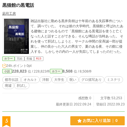
黒猫館の黒電話
凪司工房
雑誌出版社に勤める黒井良樹は十年前のある失踪事件につい
て、調べていた。 それは彼の大学時代、黒猫館と呼ばれたあ
る建物にまつわるもので「黒猫館にある黒電話を使うと亡く
なった人と話すことができる」そんな噂話が当時あった。 そ
れを使って肝試ししようと、サークル仲間の安斉誠一郎が提
案し、仲の良かった六人の男女で、夏のある夜、その館に侵
入する。 しかしその内の一人が失踪してしまったのだった。
ホラー
完結
長編
R15
24h.ポイント
0pt
228,823
8,508
位 / 228,823件
位 / 8,508件
小説
ホラー
都市伝説
オカルト
洋館
大学生
呪い
グロ描写あり
ミステリ
廃墟
肝試し
感想数 0
文字数 53,253
最終更新日 2022.09.24
登録日 2022.09.23
5
お気に入り追加
0