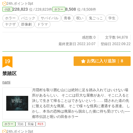
24h.ポイント
0pt
228,823
8,508
位 / 228,823件
位 / 8,508件
小説
ホラー
ホラー
パニック
サバイバル
青春
呪い
鬼ごっこ
学生
ヤクザ
群像劇
ドラマ
感想数 0
文字数 94,878
最終更新日 2022.10.07
登録日 2022.09.22
19
お気に入り追加
8
禁踏区
nami
月隠村を取り囲む山には絶対に足を踏み入れてはいけない場
所があるらしい。 そこには巨大な屋敷があり、そこに入ると
決して生きて帰ることはできないという…… 隠された道の先
に聳える巨大な廃屋。 そこで様々な怪異に遭遇する凛達。 し
かし、本当の恐怖は廃屋から脱出した後に待ち受けていた──
都市伝説と呪いの田舎ホラー
ホラー
完結
長編
R15
24h.ポイント
0pt