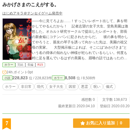
みかげさまのこえがする。
はじめアキラ＠テンセイゲーム発売中
――今に見てろよお……！すっごいレポート出して、鼻を明
かしてやるんだから！ 記者志望の女子大生、堂島美園は激
怒した。オカルト研究サークルで提出したレポートを、部長
の新倉焔にコテンパンに貶されたからだ。 彼の鼻を明かし
てやろうと、親友の琴子を誘って向かった先は、美園の祖父
母の実家。 大型掲示板によれば、そこには“みかげさま”と
いう名の得体の知れない神様が祀られているらしい。何度も
村に足を運んでいるはずの美園も、眉唾の話ではあったのだ
が……。
ホラー
完結
長編
R15
24h.ポイント
0pt
228,823
8,508
位 / 228,823件
位 / 8,508件
小説
ホラー
ホラー
非日常
現代
女子大生
因習
悪霊
呪い
儀式
感想数 0
文字数 138,673
最終更新日 2020.04.10
登録日 2020.03.20
7
お気に入り追加
0