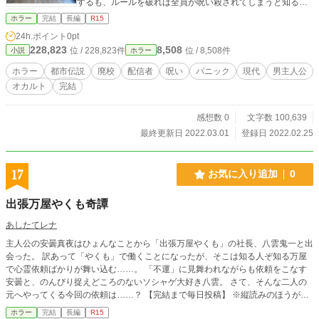
するも、ルールを破れば全員が呪い殺されてしまうと知る。
誰も予想していなかった、逃れられない恐怖の始まりだっ
ホラー
完結
長編
R15
た。 「第5回ホラー・ミステリー小説大賞」奨励賞をいただ
24h.ポイント
0pt
きました！ 他サイト様にも投稿しています。
228,823
8,508
位 / 228,823件
位 / 8,508件
小説
ホラー
ホラー
都市伝説
廃校
配信者
呪い
パニック
現代
男主人公
オカルト
完結
感想数 0
文字数 100,639
最終更新日 2022.03.01
登録日 2022.02.25
17
お気に入り追加
0
出張万屋やくも奇譚
あしたてレナ
主人公の安曇真夜はひょんなことから「出張万屋やくも」の社長、八雲鬼一と出
会った。 訳あって「やくも」で働くことになったが、そこは知る人ぞ知る万屋
で心霊依頼ばかりが舞い込む……。 「不運」に見舞われながらも依頼をこなす
安曇と、のんびり捉えどころのないソシャゲ大好き八雲。 さて、そんな二人の
元へやってくる今回の依頼は……？ 【完結まで毎日投稿】 ※縦読みのほうが読
みやすいかと思います。
ホラー
完結
長編
R15