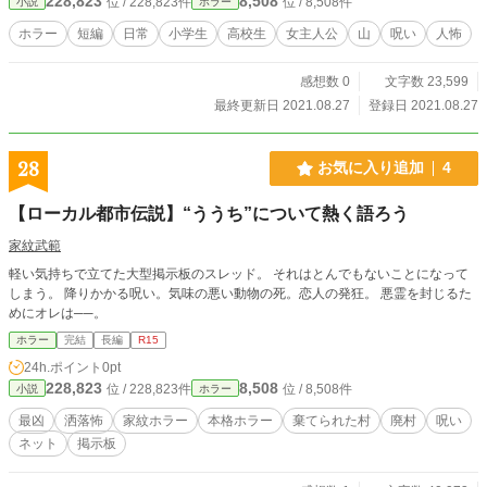
228,823
8,508
位 / 228,823件
位 / 8,508件
小説
ホラー
ね？ ここからそんなに離れてない。あの場所で、もう一度かくれんぼをしよ
う」 「夢であんたが言ったとおり、朝まで私達が逃げ切れたらこっちの勝ち。
ホラー
短編
日常
小学生
高校生
女主人公
山
呪い
人怖
その時は、りまを返してくれる。やろ？」 「うぅ……また、やるのぉ……」
「みちる、泣くな！ りまを取り戻すんやろ」 「うっ、ぐす……うん、絶対、
感想数 0
文字数 23,599
取り戻す」 五年越しのかくれんぼ、開幕ーー 〈7p連投即日完結します〉 小説家
になろう様にも同作掲載予定 なろう様の企画夏ホラーに合わせてかくれんぼ題
最終更新日 2021.08.27
登録日 2021.08.27
材ですが鬼ごっこ要素のほうが強い気がしていますえへ
28
お気に入り追加
4
【ローカル都市伝説】“ううち”について熱く語ろう
家紋武範
軽い気持ちで立てた大型掲示板のスレッド。 それはとんでもないことになって
しまう。 降りかかる呪い。気味の悪い動物の死。恋人の発狂。 悪霊を封じるた
めにオレは──。
ホラー
完結
長編
R15
24h.ポイント
0pt
228,823
8,508
位 / 228,823件
位 / 8,508件
小説
ホラー
最凶
洒落怖
家紋ホラー
本格ホラー
棄てられた村
廃村
呪い
ネット
掲示板