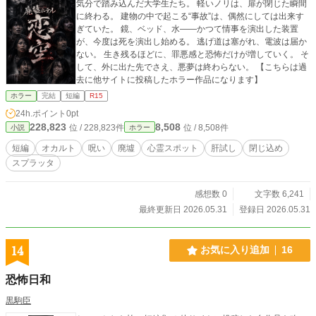
気分で踏み込んだ大学生たち。 軽いノリは、扉が閉じた瞬間
に終わる。 建物の中で起こる“事故”は、偶然にしては出来す
ぎていた。 鏡、ベッド、水――かつて情事を演出した装置
が、今度は死を演出し始める。 逃げ道は塞がれ、電波は届か
ない。 生き残るほどに、罪悪感と恐怖だけが増していく。 そ
して、外に出た先でさえ、悪夢は終わらない。 【こちらは過
去に他サイトに投稿したホラー作品になります】
ホラー
完結
短編
R15
24h.ポイント
0pt
228,823
8,508
位 / 228,823件
位 / 8,508件
小説
ホラー
短編
オカルト
呪い
廃墟
心霊スポット
肝試し
閉じ込め
スプラッタ
感想数 0
文字数 6,241
最終更新日 2026.05.31
登録日 2026.05.31
14
お気に入り追加
16
恐怖日和
黒駒臣