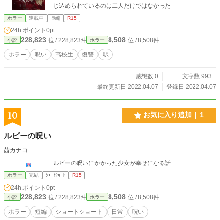
じ込められているのは二人だけではなかった――
ホラー
連載中
長編
R15
24h.ポイント
0pt
228,823
8,508
位 / 228,823件
位 / 8,508件
小説
ホラー
ホラー
呪い
高校生
復讐
駅
感想数 0
文字数 993
最終更新日 2022.04.07
登録日 2022.04.07
10
お気に入り追加
1
ルビーの呪い
茜カナコ
ルビーの呪いにかかった少女が幸せになる話
ホラー
完結
ｼｮｰﾄｼｮｰﾄ
R15
24h.ポイント
0pt
228,823
8,508
位 / 228,823件
位 / 8,508件
小説
ホラー
ホラー
短編
ショートショート
日常
呪い