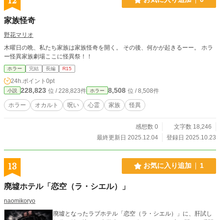
12
家族怪奇
野花マリオ
木曜日の晩、私たち家族は家族怪奇を開く。 その後、何かが起きるーー。 ホラ
ー怪異家族劇場ここに怪異祭！！
ホラー
完結
長編
R15
24h.ポイント
0pt
228,823
8,508
位 / 228,823件
位 / 8,508件
小説
ホラー
ホラー
オカルト
呪い
心霊
家族
怪異
感想数 0
文字数 18,246
最終更新日 2025.12.04
登録日 2025.10.23
13
お気に入り追加
1
廃墟ホテル「恋空（ラ・シエル）」
naomikoryo
廃墟となったラブホテル「恋空（ラ・シエル）」に、肝試し