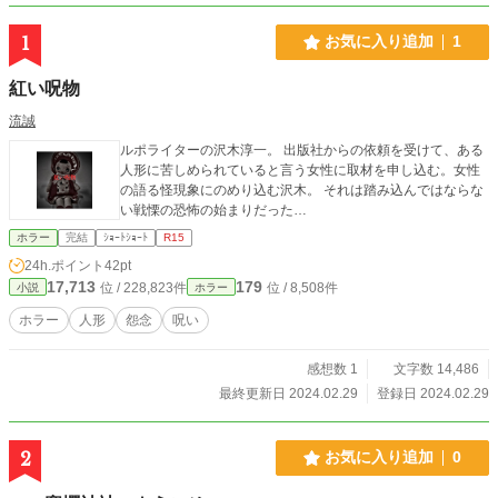
1
お気に入り追加
1
紅い呪物
流誠
ルポライターの沢木淳一。 出版社からの依頼を受けて、ある
人形に苦しめられていると言う女性に取材を申し込む。女性
の語る怪現象にのめり込む沢木。 それは踏み込んではならな
い戦慄の恐怖の始まりだった…
ホラー
完結
ｼｮｰﾄｼｮｰﾄ
R15
24h.ポイント
42pt
17,713
179
位 / 228,823件
位 / 8,508件
小説
ホラー
ホラー
人形
怨念
呪い
感想数 1
文字数 14,486
最終更新日 2024.02.29
登録日 2024.02.29
2
お気に入り追加
0