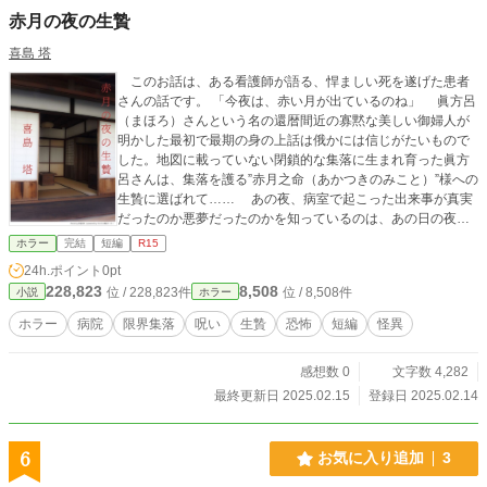
赤月の夜の生贄
喜島 塔
このお話は、ある看護師が語る、悍ましい死を遂げた患者
さんの話です。 「今夜は、赤い月が出ているのね」 眞方呂
（まほろ）さんという名の還暦間近の寡黙な美しい御婦人が
明かした最初で最期の身の上話は俄かには信じがたいもので
した。地図に載っていない閉鎖的な集落に生まれ育った眞方
呂さんは、集落を護る”赤月之命（あかつきのみこと）”様への
生贄に選ばれて…… あの夜、病室で起こった出来事が真実
だったのか悪夢だったのかを知っているのは、あの日の夜の
赤い月だけなのです。
ホラー
完結
短編
R15
24h.ポイント
0pt
228,823
8,508
位 / 228,823件
位 / 8,508件
小説
ホラー
ホラー
病院
限界集落
呪い
生贄
恐怖
短編
怪異
感想数 0
文字数 4,282
最終更新日 2025.02.15
登録日 2025.02.14
6
お気に入り追加
3