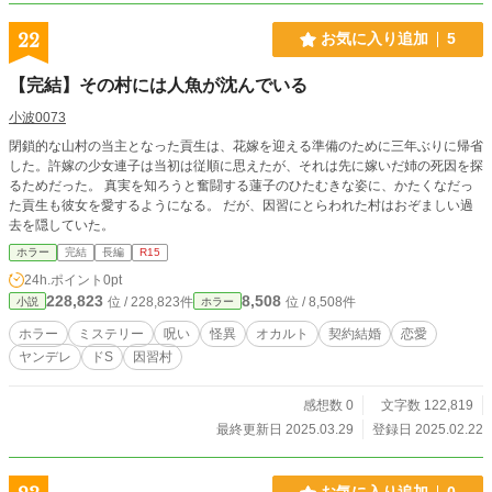
22
お気に入り追加
5
【完結】その村には人魚が沈んでいる
小波0073
閉鎖的な山村の当主となった貢生は、花嫁を迎える準備のために三年ぶりに帰省
した。許嫁の少女連子は当初は従順に思えたが、それは先に嫁いだ姉の死因を探
るためだった。 真実を知ろうと奮闘する蓮子のひたむきな姿に、かたくなだっ
た貢生も彼女を愛するようになる。 だが、因習にとらわれた村はおぞましい過
去を隠していた。
ホラー
完結
長編
R15
24h.ポイント
0pt
228,823
8,508
位 / 228,823件
位 / 8,508件
小説
ホラー
ホラー
ミステリー
呪い
怪異
オカルト
契約結婚
恋愛
ヤンデレ
ドS
因習村
感想数 0
文字数 122,819
最終更新日 2025.03.29
登録日 2025.02.22