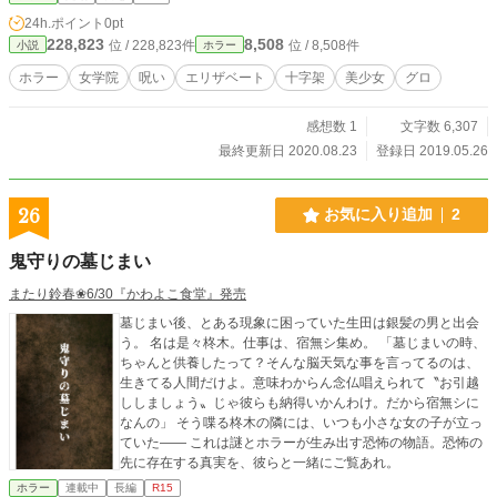
24h.ポイント
0pt
228,823
8,508
位 / 228,823件
位 / 8,508件
小説
ホラー
ホラー
女学院
呪い
エリザベート
十字架
美少女
グロ
感想数 1
文字数 6,307
最終更新日 2020.08.23
登録日 2019.05.26
26
お気に入り追加
2
鬼守りの墓じまい
またり鈴春❀6/30『かわよこ食堂』発売
墓じまい後、とある現象に困っていた生田は銀髪の男と出会
う。 名は是々柊木。仕事は、宿無シ集め。 「墓じまいの時、
ちゃんと供養したって？そんな脳天気な事を言ってるのは、
生きてる人間だけよ。意味わからん念仏唱えられて〝お引越
ししましょう〟じゃ彼らも納得いかんわけ。だから宿無シに
なんの」 そう喋る柊木の隣には、いつも小さな女の子が立っ
ていた―― これは謎とホラーが生み出す恐怖の物語。恐怖の
先に存在する真実を、彼らと一緒にご覧あれ。
ホラー
連載中
長編
R15