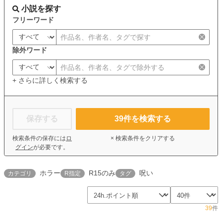
小説を探す
フリーワード
除外ワード
+ さらに詳しく検索する
保存する
39
件を検索する
検索条件の保存には
ロ
× 検索条件をクリアする
グイン
が必要です。
ホラー
R15のみ
呪い
カテゴリ
R指定
タグ
39
件