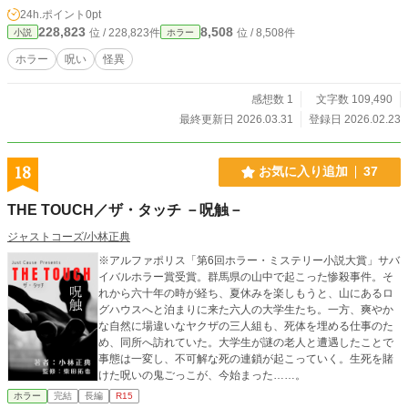
24h.ポイント
0pt
228,823
8,508
位 / 228,823件
位 / 8,508件
小説
ホラー
ホラー
呪い
怪異
感想数 1
文字数 109,490
最終更新日 2026.03.31
登録日 2026.02.23
18
お気に入り追加
37
THE TOUCH／ザ・タッチ －呪触－
ジャストコーズ/小林正典
※アルファポリス「第6回ホラー・ミステリー小説大賞」サバ
イバルホラー賞受賞。群馬県の山中で起こった惨殺事件。そ
れから六十年の時が経ち、夏休みを楽しもうと、山にあるロ
グハウスへと泊まりに来た六人の大学生たち。一方、爽やか
な自然に場違いなヤクザの三人組も、死体を埋める仕事のた
め、同所へ訪れていた。大学生が謎の老人と遭遇したことで
事態は一変し、不可解な死の連鎖が起こっていく。生死を賭
けた呪いの鬼ごっこが、今始まった……。
ホラー
完結
長編
R15