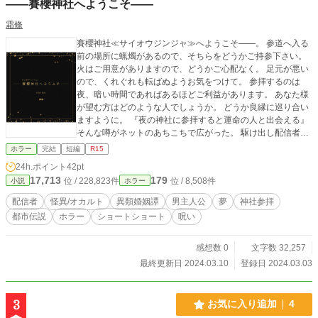
――賽櫻神社へようこそ――
霜條
賽櫻神社≪サイオウジンジャ≫へようこそ――。 参道へ入る
前の場所に蝋燭があるので、そちらをどうかご持参下さい。
火はご用意がありますので、どうかご心配なく。 足元が悪い
ので、くれぐれも転ばぬようお気をつけて。 参拝するのは
夜、暗い時間であればあるほどご利益があります。 あなた様
が望む方はどのような人でしょうか。 どうか良縁に巡り合い
ますように。 『夜の神社に参拝すると運命の人と出会える』
そんな噂がネットのあちこちで広がった。 駆け出し配信者の
タモツの提案で、イツキとケイジはその賽櫻神社へと車を出
ホラー
完結
短編
R15
して行ってみる。 暗いだけでボロボロの神社にご利益なんて
24h.ポイント
42pt
あるのだろうか。 半信半疑でいたが、その神社を後にすれば
17,713
179
位 / 228,823件
位 / 8,508件
小説
ホラー
ケイジはある女性が何度も夢に現れることになる。 あの人は
一体誰なのだろうか――。 ©霜條 Don't Repost,Don't AI Traini
配信者
怪異/オカルト
異類婚姻譚
男主人公
夢
神社参拝
ng,Don't use my work 禁止:転載・二次利用・AI学習
都市伝説
ホラー
ショートショート
呪い
感想数 0
文字数 32,257
最終更新日 2024.03.10
登録日 2024.03.03
3
お気に入り追加
4