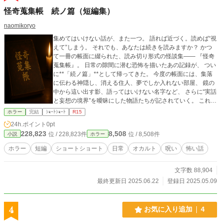
怪奇蒐集帳 続ノ篇（短編集）
naomikoryo
集めてはいけない話が、また一つ。 語れば近づく。読めば“視
えて”しまう。 それでも、あなたは続きを読みますか？ かつ
て一冊の帳面に綴られた、読み切り形式の怪談集―― 『怪奇
蒐集帳』。 日常の隙間に潜む恐怖を描いたあの記録が、 つい
に**「続ノ篇」**として帰ってきた。 今度の帳面には、集落
に伝わる神隠し、消える住人、夢でしか入れない部屋、 鏡の
中から這い出す影、語ってはいけない名字など、 さらに“実話
と妄想の境界”を曖昧にした物語たちが記されていく。 これは
怪談ではない。 すべては、“集められてきた記録”である。 ま
ホラー
完結
ｼｮｰﾄｼｮｰﾄ
R15
た新たな話が一つ増えたとき、 あなたの隣にも、“誰か”が立
24h.ポイント
0pt
っているかもしれない――。
228,823
8,508
位 / 228,823件
位 / 8,508件
小説
ホラー
ホラー
短編
ショートショート
日常
オカルト
呪い
怖い話
文字数 88,904
最終更新日 2025.06.22
登録日 2025.05.09
4
お気に入り追加
4