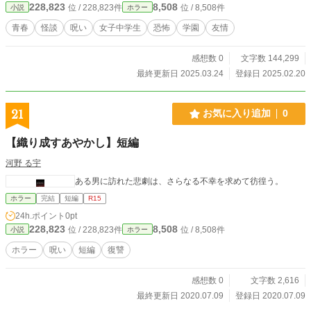
228,823
8,508
位 / 228,823件
位 / 8,508件
小説
ホラー
「焔鬼様の仕業では」と怯え始めた。友人を安心させるため
に、梨華は独自に調査を開始するが。
青春
怪談
呪い
女子中学生
恐怖
学園
友情
感想数 0
文字数 144,299
最終更新日 2025.03.24
登録日 2025.02.20
21
お気に入り追加
0
【織り成すあやかし】短編
河野 る宇
ある男に訪れた悲劇は、さらなる不幸を求めて彷徨う。
ホラー
完結
短編
R15
24h.ポイント
0pt
228,823
8,508
位 / 228,823件
位 / 8,508件
小説
ホラー
ホラー
呪い
短編
復讐
感想数 0
文字数 2,616
最終更新日 2020.07.09
登録日 2020.07.09