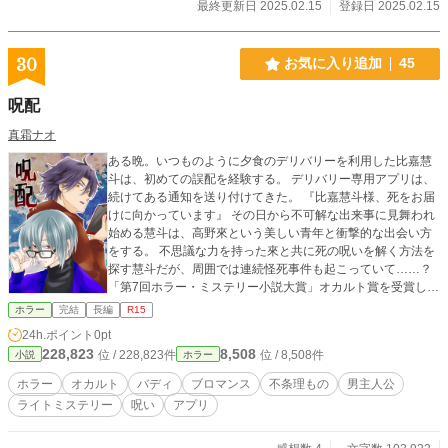
最終更新日 2025.02.15
登録日 2025.02.15
30
お気に入り追加
45
呪配
真霜ナオ
ある晩。いつものように夕食のデリバリーを利用した比嘉慧
斗は、初めての誤配を経験する。 デリバリー専用アプリは、
続けてある通知を送り付けてきた。 『比嘉慧斗様、死をお届
けに向かっています』 その日から不可解な出来事に見舞われ
始める慧斗は、高野來という美しい青年と衝撃的な出会い方
をする。 不思議な力を持った來と共に死の呪いを解く方法を
探す慧斗だが、周囲では連続怪死事件も起こっていて……？
「第7回ホラー・ミステリー小説大賞」オカルト賞を受賞しま
した！
ホラー
完結
長編
R15
24h.ポイント
0pt
228,823
8,508
位 / 228,823件
位 / 8,508件
小説
ホラー
ホラー
オカルト
バディ
ブロマンス
不条理もの
男主人公
ライトミステリー
呪い
アプリ