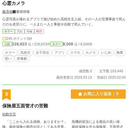
心霊カメラ
藤浪保
書籍情報
心霊写真が撮れるアプリで遊び始めた高校生五人組。その一人が交通事故で死ん
だのを皮切りに、一人また一人と事故や自殺で死んでいく。
ホラー
完結
長編
R15
24h.ポイント
0pt
228,823
8,508
位 / 228,823件
位 / 8,508件
小説
ホラー
ホラー
高校生
女子高生
アプリ
スマホ
カメラ
いじめ
胸糞
呪い
群像劇
感想数 0
文字数 103,448
最終更新日 2025.03.13
登録日 2025.02.04
8
お気に入り追加
0
保険屋五面管才の苦難
始動甘言
「ここから入れる保険、ありますか？」 危機的状況による都合の良い保
険、最終保険が都市伝説としてある世界。 最終保険を売る保険屋、五面管才