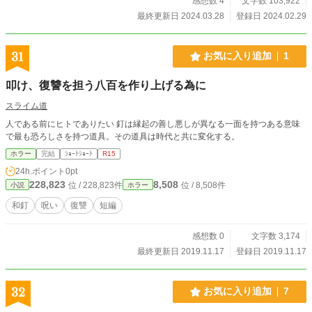
感想数 4
文字数 103,922
最終更新日 2024.03.28
登録日 2024.02.29
31
お気に入り追加
1
叩け、復讐を担う八百を作り上げる為に
スライム道
人である前にヒトでありたい 釘は縁起の善し悪しが異なる一面を持つある意味
で最も恐ろしさを持つ道具。その道具は時代と共に変化する。
ホラー
完結
ｼｮｰﾄｼｮｰﾄ
R15
24h.ポイント
0pt
228,823
8,508
位 / 228,823件
位 / 8,508件
小説
ホラー
和釘
呪い
復讐
短編
感想数 0
文字数 3,174
最終更新日 2019.11.17
登録日 2019.11.17
32
お気に入り追加
7