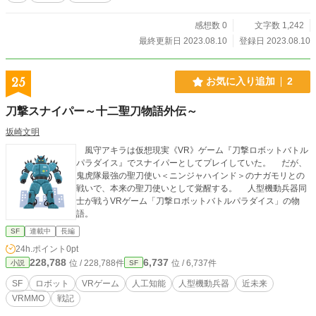
感想数 0
文字数 1,242
最終更新日 2023.08.10
登録日 2023.08.10
25
お気に入り追加
2
刀撃スナイパー～十二聖刀物語外伝～
坂崎文明
風守アキラは仮想現実《VR》ゲーム『刀撃ロボットバトル
パラダイス』でスナイパーとしてプレイしていた。 だが、
鬼虎隊最強の聖刀使い＜ニンジャハインド＞のナガモリとの
戦いで、本来の聖刀使いとして覚醒する。 人型機動兵器同
士が戦うVRゲーム「刀撃ロボットバトルパラダイス」の物
語。
SF
連載中
長編
24h.ポイント
0pt
228,788
6,737
位 / 228,788件
位 / 6,737件
小説
SF
SF
ロボット
VRゲーム
人工知能
人型機動兵器
近未来
VRMMO
戦記