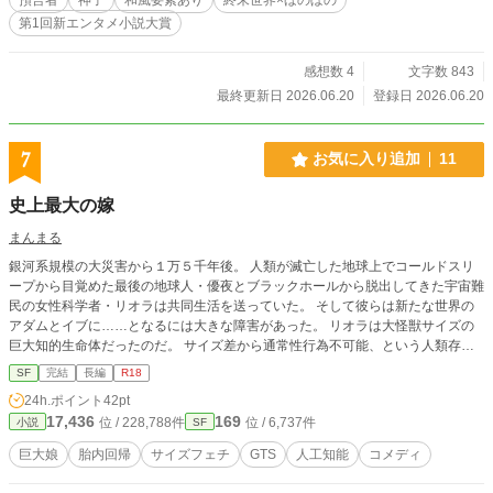
のぼのエンドです（世界観が世界観ですので大団円というこ
第1回新エンタメ小説大賞
とはないですが、個人的にはハッピーエンドだと思ってま
す）
感想数 4
文字数 843
最終更新日 2026.06.20
登録日 2026.06.20
7
お気に入り追加
11
史上最大の嫁
まんまる
銀河系規模の大災害から１万５千年後。 人類が滅亡した地球上でコールドスリ
ープから目覚めた最後の地球人・優夜とブラックホールから脱出してきた宇宙難
民の女性科学者・リオラは共同生活を送っていた。 そして彼らは新たな世界の
アダムとイブに……となるには大きな障害があった。 リオラは大怪獣サイズの
巨大知的生命体だったのだ。 サイズ差から通常性行為不可能、という人類存続
の大ピンチに対して！ リオラの宇宙船に搭載されたＡＩ（人工知能）ノーマの
SF
完結
長編
R18
（ちょっと的外れな）人類繁殖計画が動き出す！！ 第２回美少女文庫新人王落
24h.ポイント
42pt
選作……（落涙） 『巨大娘』という特殊性癖に分類される分野で『小説家にな
17,436
169
位 / 228,788件
位 / 6,737件
小説
SF
ろう』とサイズフェチ専門サイト『General Sizefetish uploader』との重複投稿
です。
巨大娘
胎内回帰
サイズフェチ
GTS
人工知能
コメディ