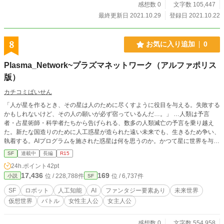
感想数 0
文字数 105,447
最終更新日 2021.10.29
登録日 2021.10.22
8
お気に入り追加
0
Plasma_Network~プラズマネットワーク（アルファポリス
版）
カチコミぱいせん
「人が星を作るとき、その星は人のために尽くすように役目を与える。失敗する
かもしれないけど、その人の願いが必ず宿っているんだ…。」 …人類は予言
者・占星術師・科学者たちから告げられる、数多の人類滅亡の予言を乗り越え
た。新たな国造りのために人工惑星が造られた遠い未来でも、生きるため争い、
執着する。AIプログラムを施された惑星は何を思うのか。かつて星に世界を与え
たと言われる巨大機体【タイタン号】とともに、レジスタンスの少女【レオ・キ
SF
連載中
長編
R15
ャンソン】は戦地へと赴く。そして遠く、長く、険しい旅路が彼らを襲う…。
24h.ポイント
42pt
多種多様なロボットを駆使し、人工惑星を駆け抜ける超未来ロボットSF冒険
17,436
169
位 / 228,788件
位 / 6,737件
小説
SF
譚！ ※注記を必ず一読してから閲覧してください。
SF
ロボット
人工知能
AI
ファンタジー要素あり
未来世界
仮想世界
バトル
女性主人公
女主人公
感想数 0
文字数 554,958