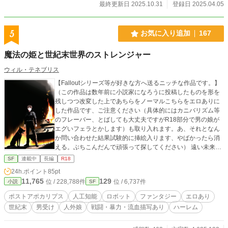
最終更新日 2025.10.31
登録日 2025.04.05
5
お気に入り追加
167
魔法の姫と世紀末世界のストレンジャー
ウィル・テネブリス
【Falloutシリーズ等が好きな方へ送るニッチな作品です。】
（この作品は数年前に小説家になろうに投稿したものを形を
残しつつ改変した上であちらをノーマルこちらをエロありに
した作品です、ご注意ください（具体的にはカニバリズム等
のフレーバー、とばしても大丈夫ですがR18部分で男の娘が
エグいフェラとかします）も取り入れます。あ、それとなん
か問い合わせた結果試験的に挿絵入ります、やばかったら消
える。ぶちこんだんで頑張って探してください） 遠い未来、
人工知能を積んだ人外美少女たちと遊べるMMORPG「モンス
SF
連載中
長編
R18
ターガールズオンライン」がリリースされた。 正式サービス
24h.ポイント
85pt
がスタートすると大勢のプレイヤーがログインするも、しば
11,765
129
位 / 228,788件
位 / 6,737件
小説
SF
らくすると誰かを呼びかける声と共に画面は暗転――そして
プレイヤーと「ヒロイン」たちがゲームの世界に酷似したど
ポストアポカリプス
人工知能
ロボット
ファンタジー
エロあり
こかへと転移されてしまう。 「モンスターガールズオンライ
世紀末
男受け
人外娘
戦闘・暴力・流血描写あり
ハーレム
ン」にそっくりで幻想的な世界で彼らは、そして彼女らは意
外にもなんやかんやで普通に生きることになりましたとさ。