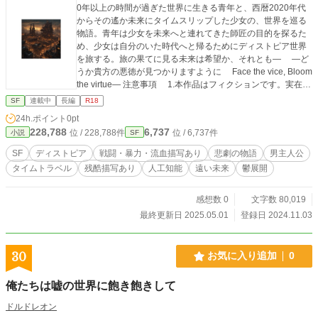
0年以上の時間が過ぎた世界に生きる青年と、西暦2020年代
からその遙か未来にタイムスリップした少女の、世界を巡る
物語。青年は少女を未来へと連れてきた師匠の目的を探るた
め、少女は自分のいた時代へと帰るためにディストピア世界
を旅する。旅の果てに見る未来は希望か、それとも― ―ど
うか貴方の悪徳が見つかりますように Face the vice, Bloom
the virtue― 注意事項 1.本作品はフィクションです。実在の
国、団体、宗教、人物とは一切関係ありません。本作品で“実
SF
連載中
長編
R18
在する国々の文化、史実等を学べる”といったことは“決し
24h.ポイント
0pt
て”ございません。 2.本作品には一部過激な暴力描写や、倫
228,788
6,737
位 / 228,788件
位 / 6,737件
小説
SF
理観の欠如した描写が含まれています。本作品は、それらの
行為を正当化するものではございません。そのため、未成年
SF
ディストピア
戦闘・暴力・流血描写あり
悲劇の物語
男主人公
の方、精神的に不安定な方、フィクションと現実の区別が難
タイムトラベル
残酷描写あり
人工知能
遠い未来
鬱展開
しい方の本作品の鑑賞を固く禁じます。 3.本作品の鑑賞中
に気分が悪くなられたり、体調を崩された場合には、皆様の
ご健康のため、直ちに本作品の鑑賞を中止してください。
感想数 0
文字数 80,019
4.表紙画像はAI生成画像を使用しております。（絵心が壊滅
最終更新日 2025.05.01
登録日 2024.11.03
的に無い筆者には、自作絵を描くことなど、地球が超新星爆
発を起こしてブラックホールができることと同じくらいに不
可能なことでございます故、ご了承ください） 5.全く透き
30
お気に入り追加
0
通っていない世界観。 6.この小説を書くにあたり、以下の
参考作品の影響を非常に強く受けております。 参考作品 つく
俺たちは嘘の世界に飽き飽きして
しあきひと作『メイドインアビス』竹書房出版（2012） Proj
ectMoon開発『Lobotomy Corporation』（2018） ProjectMo
ドルドレオン
on開発『Library Of Ruina』（2021） ProjectMoon開発『Lin