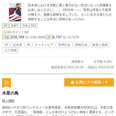
近未来における支配と愛と暴力がない交ぜになった群像劇を
お楽しみください……。 20XX年――。世界は矛盾と不条理
が極まり、無惨な様相を呈していた。そこに生きる者たちが
体験することは本当に意味があったのか。
SF
連載中
長編
R15
24h.ポイント
0pt
228,788
6,737
位 / 228,788件
位 / 6,737件
小説
SF
SF
近未来
神
ディストピア
管理社会
階級社会
格差と貧困
人工知能
感想数 0
文字数 4,283
最終更新日 2022.03.28
登録日 2022.03.28
21
お気に入り追加
4
木星の鳥
猩々飛蝗
第6回ハヤカワSFコンテスト一次選考通過。 木星探査機JUNO021は、木星の雲
の中で、不思議な、「複雑錐」としか名付けようのない物体と遭遇する。ビッグ