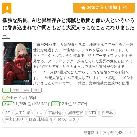
4
お気に入り追加
74
孤独な船長、AIと異星存在と海賊と教団と偉い人といろいろ
に巻き込まれて仲間ともども大変えっちなことになりました
アレ
宇宙歴2487年。人類が母なる星、地球を捨ててから既に十数
世紀が経過した。 宇宙船ヘルメスIVを駆るパイロット、サ
ラ・ヴィクトルスカヤは航海中、謎のアーティファクトを発
見する。アーティファクトがもたらした驚異の変化とは？は
るか宇宙の彼方、サラのえっちで危険な冒険が今始まる… ・
ハードSFっぽい設定でひたすらえっちな冒険をするお話で
す。 ・登場人物はすべて成人しています。 ・感想、コメント
頂けましたら幸いです。 ・挿絵、文章推敲に生成AIを使用し
ています。 ・本番えっちシーンCGなどは枚数的な事情によ
SF
完結
長編
R18
りpixiv側に公開しております。 ・お好みシーンリクエストな
24h.ポイント
85pt
ど頂けましたら幸いです。
11,765
129
位 / 228,788件
位 / 6,737件
小説
SF
SF
人工知能
エロ
官能小説
異種恋愛
NTR
性行為
中出しあり
媚薬/連続絶頂
おねショタ
感想数 0
文字数 1,426,963