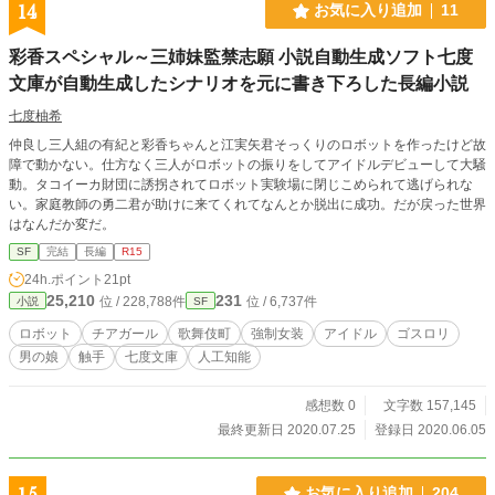
14
お気に入り追加
11
彩香スペシャル～三姉妹監禁志願 小説自動生成ソフト七度
文庫が自動生成したシナリオを元に書き下ろした長編小説
七度柚希
仲良し三人組の有紀と彩香ちゃんと江実矢君そっくりのロボットを作ったけど故
障で動かない。仕方なく三人がロボットの振りをしてアイドルデビューして大騒
動。タコイーカ財団に誘拐されてロボット実験場に閉じこめられて逃げられな
い。家庭教師の勇二君が助けに来てくれてなんとか脱出に成功。だが戻った世界
はなんだか変だ。
SF
完結
長編
R15
24h.ポイント
21pt
25,210
231
位 / 228,788件
位 / 6,737件
小説
SF
ロボット
チアガール
歌舞伎町
強制女装
アイドル
ゴスロリ
男の娘
触手
七度文庫
人工知能
感想数 0
文字数 157,145
最終更新日 2020.07.25
登録日 2020.06.05
15
お気に入り追加
204