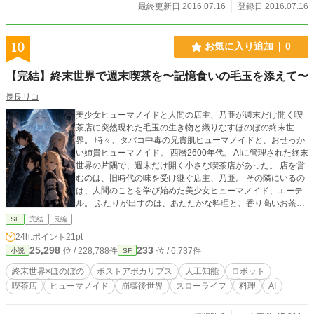
最終更新日 2016.07.16
登録日 2016.07.16
10
お気に入り追加
0
【完結】終末世界で週末喫茶を〜記憶食いの毛玉を添えて〜
長良リコ
美少女ヒューマノイドと人間の店主、乃亜が週末だけ開く喫
茶店に突然現れた毛玉の生き物と織りなすほのぼの終末世
界。 時々、タバコ中毒の兄貴肌ヒューマノイドと、おせっか
い姉貴ヒューマノイド。 西暦2600年代。 AIに管理された終末
世界の片隅で、週末だけ開く小さな喫茶店があった。 店を営
むのは、旧時代の味を受け継ぐ店主、乃亜。 その隣にいるの
は、人間のことを学び始めた美少女ヒューマノイド、エーテ
ル。 ふたりが出すのは、あたたかな料理と、香り高いお茶。
そこへある日、記憶結晶を食べる不思議な毛玉が転がり込ん
SF
完結
長編
でくる。 かわいくて、よく食べて、けれどどこかただの生き
24h.ポイント
21pt
物ではない毛玉。 お客が持ち込むのは、消せなかった後悔、
25,298
233
位 / 228,788件
位 / 6,737件
小説
SF
忘れたくない痛み、誰にも話せなかった記憶。 乃亜とエーテ
ルは、料理とお茶を通して、その記憶にそっと寄り添ってい
終末世界×ほのぼの
ポストアポカリプス
人工知能
ロボット
く。 ほのぼの、時々不穏。 終末世界で人間の味を取り戻す、
喫茶店
ヒューマノイド
崩壊後世界
スローライフ
料理
AI
週末喫茶ストーリー。