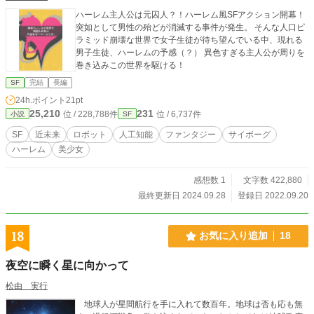
ハーレム主人公は元囚人？！ハーレム風SFアクション開幕！
突如として男性の殆どが消滅する事件が発生。 そんな人口ピ
ラミッド崩壊な世界で女子生徒が待ち望んでいる中、現れる
男子生徒、ハーレムの予感（？） 異色すぎる主人公が周りを
巻き込みこの世界を駆ける！
SF
完結
長編
24h.ポイント
21pt
25,210
231
位 / 228,788件
位 / 6,737件
小説
SF
SF
近未来
ロボット
人工知能
ファンタジー
サイボーグ
ハーレム
美少女
感想数 1
文字数 422,880
最終更新日 2024.09.28
登録日 2022.09.20
18
お気に入り追加
18
夜空に瞬く星に向かって
松由 実行
地球人が星間航行を手に入れて数百年。地球は否も応も無