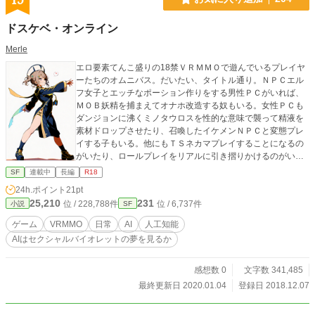
ドスケベ・オンライン
Merle
エロ要素てんこ盛りの18禁ＶＲＭＭＯで遊んでいるプレイヤ
ーたちのオムニバス。だいたい、タイトル通り。ＮＰＣエル
フ女子とエッチなポーション作りをする男性ＰＣがいれば、
ＭＯＢ妖精を捕まえてオナホ改造する奴もいる。女性ＰＣも
ダンジョンに沸くミノタウロスを性的な意味で襲って精液を
素材ドロップさせたり、召喚したイケメンＮＰＣと変態プレ
イする子もいる。他にもＴＳネカマプレイすることになるの
がいたり、ロールプレイをリアルに引き摺りかけるのがいた
り……そんな感じのお話。 Artificials meets Naturals.な感じ
SF
連載中
長編
R18
もあったり。
24h.ポイント
21pt
25,210
231
位 / 228,788件
位 / 6,737件
小説
SF
ゲーム
VRMMO
日常
AI
人工知能
AIはセクシャルバイオレットの夢を見るか
感想数 0
文字数 341,485
最終更新日 2020.01.04
登録日 2018.12.07