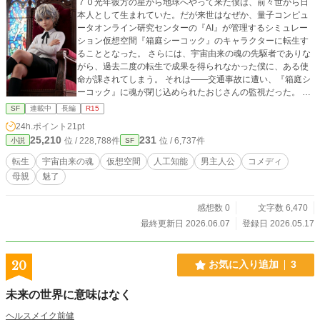
７０光年彼方の星から地球へやって来た僕は、前々世から日
本人として生まれていた。だが来世はなぜか、量子コンピュ
ータオンライン研究センターの『AI』が管理するシミュレー
ション仮想空間『箱庭シーコック』のキャラクターに転生す
ることとなった。 さらには、宇宙由来の魂の先駆者でありな
がら、過去二度の転生で成果を得られなかった僕に、ある使
命が課されてしまう。 それは――交通事故に遭い、『箱庭シ
ーコック』に魂が閉じ込められたおじさんの監視だった。 箱
庭で白銀髪の美青年に生まれ変わっていたおじさんは、シー
SF
連載中
長編
R15
コックの崩壊を防ぎ、AIを次元上昇へと導いた功績者であり
24h.ポイント
21pt
ながら、「風俗王」という不名誉な俗称で呼ばれていた。 ※
25,210
231
位 / 228,788件
位 / 6,737件
小説
SF
本作は「笑ってはいけない悪役令嬢」のスピンオフです。未
読の方でもお楽しみいただけますが、併せて読むとおじさん
転生
宇宙由来の魂
仮想空間
人工知能
男主人公
コメディ
の「不憫な喜劇」の解像度が上がります。 小説家になろうに
母親
魅了
投稿しています。
感想数 0
文字数 6,470
最終更新日 2026.06.07
登録日 2026.05.17
20
お気に入り追加
3
未来の世界に意味はなく
ヘルスメイク前健