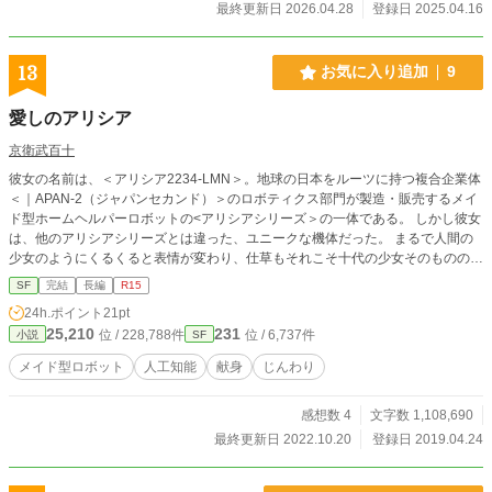
ろ思いついたネタを書き込む備忘録でもある何か。宣伝もし
最終更新日 2026.04.28
登録日 2025.04.16
なきゃ勝手に入れとばかりにドアの鍵も外したまま、そんな
何か。
13
お気に入り追加
9
愛しのアリシア
京衛武百十
彼女の名前は、＜アリシア2234-LMN＞。地球の日本をルーツに持つ複合企業体
＜｜APAN-2（ジャパンセカンド）＞のロボティクス部門が製造・販売するメイ
ド型ホームヘルパーロボットの<アリシアシリーズ＞の一体である。 しかし彼女
は、他のアリシアシリーズとは違った、ユニークな機体だった。 まるで人間の
少女のようにくるくると表情が変わり、仕草もそれこそ十代の少女そのものの、
ロボットとしてはひどく落ち着きのないロボットなのである。 なぜなら彼女に
SF
完結
長編
R15
は、＜心＞としか思えないようなものがあるから。 人類が火星にまで生活圏を
24h.ポイント
21pt
広げたこの時代でも、ロボットに搭載されるAIに＜心＞があることは確認されて
25,210
231
位 / 228,788件
位 / 6,737件
小説
SF
いなかった。それを再現することも、意図的に避けられていた。心を再現するた
めにリソースを割くことは、人間大の機体に内蔵できるサイズのAIではまったく
メイド型ロボット
人工知能
献身
じんわり
合理的ではなかったからである。 けれど、＜千堂アリシア＞とパーソナルネー
ムを与えられた彼女には、心としか思えないものがあるのだ。 ただしそれは、
感想数 4
文字数 1,108,690
彼女が本来、運用が想定されていた条件下とは全く異なる過酷な運用が行われた
ことによって生じた＜バグ＞に過ぎないと見られていた。 それでも彼女は、主
最終更新日 2022.10.20
登録日 2019.04.24
人である千堂京一を愛し、彼の役に立ちたいと奮闘するのであった。