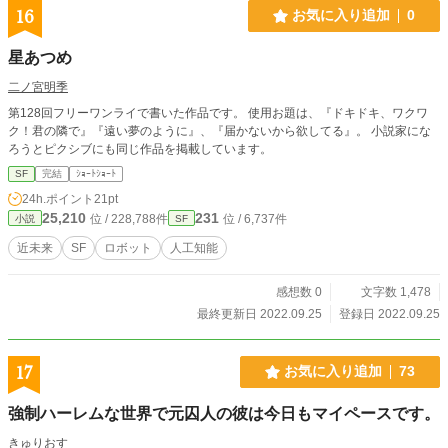
16
お気に入り追加
0
星あつめ
二ノ宮明季
第128回フリーワンライで書いた作品です。 使用お題は、『ドキドキ、ワクワ
ク！君の隣で』『遠い夢のように』、『届かないから欲してる』。 小説家にな
ろうとピクシブにも同じ作品を掲載しています。
SF
完結
ｼｮｰﾄｼｮｰﾄ
24h.ポイント
21pt
25,210
231
位 / 228,788件
位 / 6,737件
小説
SF
近未来
SF
ロボット
人工知能
感想数 0
文字数 1,478
最終更新日 2022.09.25
登録日 2022.09.25
17
お気に入り追加
73
強制ハーレムな世界で元囚人の彼は今日もマイペースです。
きゅりおす