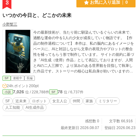
3
お気に入り追加
0
いつかの今日と、どこかの未来
小野塹三
今の最新技術が、当たり前に馴染んでいるぐらいの未来で、
過酷な運命の中を1人の少女が成長していく物語です。 【作
品の制作過程について】 本作は、私の脳内にあるイメージを
ベースに、AIと対話しながら文章の表現力やプロットの整合
性を補ってもらう形で制作しています。 ​サイトの規約に基づ
き「AI生成（使用）作品」として表記しておりますが、人間
とAIの二人三脚で、より深みのある世界観を目指して執筆し
た作品です。ストーリーの核心は私自身が紡いでいますの
で、AI活用の作品に少し抵抗がある方も、ぜひ一つの物語と
SF
連載中
長編
して一度読んでいただけますと幸いです。
24h.ポイント
200pt
7,026
78
位 / 228,788件
位 / 6,737件
小説
SF
SF
近未来
ロボット
女主人公
仲間
家族
ミリタリー
人工知能
AI生成作品
感想数 0
文字数 66,916
最終更新日 2026.08.07
登録日 2026.06.23