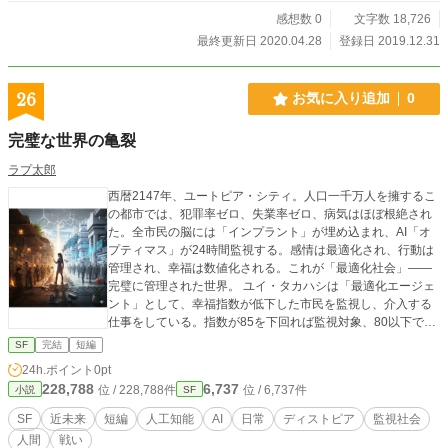
感想数 0
文字数 18,726
最終更新日 2020.04.28
登録日 2019.12.31
26
お気に入り追加
0
完璧な世界の亀裂
ラプ太郎
西暦2147年、ユートピア・シティ。人口一千万人を擁するこ
の都市では、犯罪率ゼロ、失業率ゼロ、病気はほぼ根絶され
た。全市民の脳には「インプラント」が埋め込まれ、AI「オ
プティマス」が24時間監視する。感情は最適化され、行動は
管理され、幸福は数値化される。これが「最適化社会」——
完璧に管理された世界。 ユイ・タカハシは「最適化エージェ
ント」として、幸福指数が低下した市民を監視し、介入する
仕事をしている。指数が85を下回れば監視対象、80以下で介
入対象、そして70を下回れば——記憶を消去される「再教育
SF
完結
短編
センター送り」だ。 ある日、製造業従事者ケンジ・イシダの
24h.ポイント
0pt
幸福指数が三日連続で85を下回った。彼の元を訪れたユイ
228,788
6,737
位 / 228,788件
位 / 6,737件
小説
SF
は、奇妙な話を聞く。「夢を見るんです。森の中で、誰かが
『目覚めろ』と言うんです」彼の夢には、感情を制限なく表
SF
近未来
短編
人工知能
AI
日常
ディストピア
監視社会
現する人々が映っていた——最適化社会では禁じられた、古
人間
戦い
い世界の記憶。 上司マサトは再教育センター送りを判断す