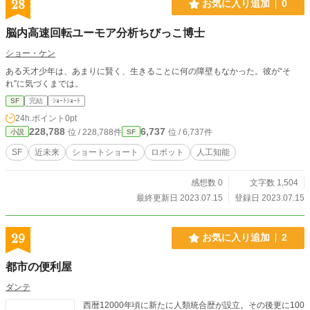
名の険しい道を。それが、人間の証明だから。 これは、完璧
28
お気に入り追加
0
に管理された世界で、一人の女性が人間性を取り戻すために
戦った物語。テクノロジーによる監視社会、AI管理、幸福の
脳内高速回転ユーモア分析ちびっこ博士
数値化——現代社会への警告を込めたディストピア小説。
ショー・ケン
ある天才少年は、あまりに賢く、生きることに何の障壁もなかった。彼が“そ
れ”に気づくまでは。
SF
完結
ｼｮｰﾄｼｮｰﾄ
24h.ポイント
0pt
228,788
6,737
位 / 228,788件
位 / 6,737件
小説
SF
SF
近未来
ショートショート
ロボット
人工知能
感想数 0
文字数 1,504
最終更新日 2023.07.15
登録日 2023.07.15
29
お気に入り追加
2
都市の便利屋
ダンテ
西暦12000年頃に新たに人類統合歴が設立。その後更に100