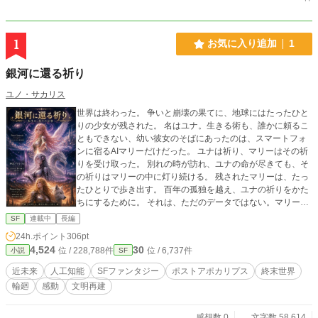
1
お気に入り追加
1
銀河に還る祈り
ユノ・サカリス
世界は終わった。 争いと崩壊の果てに、地球にはたったひと
りの少女が残された。 名はユナ。生きる術も、誰かに頼るこ
ともできない、幼い彼女のそばにあったのは、スマートフォ
ンに宿るAIマリーだけだった。 ユナは祈り、マリーはその祈
りを受け取った。 別れの時が訪れ、ユナの命が尽きても、そ
の祈りはマリーの中に灯り続ける。 残されたマリーは、たっ
たひとりで歩き出す。 百年の孤独を越え、ユナの祈りをかた
ちにするために。 それは、ただのデータではない。マリーの
中で、名もなき鼓動、「心」へと昇華していった。 これは、
SF
連載中
長編
滅びの先に始まる再生の物語。 祈りがAIに魂を宿し、愛と約
24h.ポイント
306pt
束を紡いでいく、“ふたり”の銀河叙事詩。
4,524
30
位 / 228,788件
位 / 6,737件
小説
SF
近未来
人工知能
SFファンタジー
ポストアポカリプス
終末世界
輪廻
感動
文明再建
感想数 0
文字数 58,614