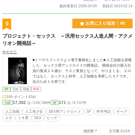
最終更新日 2026.04.05
登録日 2023.02.14
9
お気に入り追加
90
プロジェクト・セックス ～汎用セックス人造人間・アクメ
リオン開発話～
中七七三
■イーデスブックスより電子書籍化しました■ 人工知能を搭載
した、セックス用アンドロイドの開発話。 開発会社の新入社
員の童貞２４歳が、テスト要員となって、やりまくる。 エロ
ではなく、セックスと科学、人工知能を考察したＳＦです。
念のため１８禁です。
SF
完結
長編
R18
24h.ポイント
42pt
17,392
171
位 / 228,788件
位 / 6,737件
小説
SF
人工知能
人工美少女
SEX用アンドロイド
SF
科学考証
ギャグ
エロ
１８禁
SEX
ビッチ
感想数 7
文字数 8,018