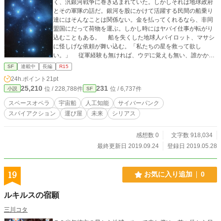
く、汎銀河戦争に巻き込まれていた。しかしそれは地球政府
とその軍隊の話だ。銀河を股にかけて活躍する民間の船乗り
達にはそんなことは関係ない。金を払ってくれるなら、非同
盟国にだって荷物を運ぶ。しかし時にはヤバイ仕事が転がり
込むこともある。 船を失くした地球人パイロット、マサシ
に怪しげな依頼が舞い込む。「私たちの星を救って欲し
い。」 従軍経験も無ければ、ウデに覚えも無い、誰かから
頼られるような英雄的行動をした覚えも無い。そもそも今、
SF
連載中
長編
R15
自分の船さえ無い。あまりに胡散臭い話だったが、報酬額に
24h.ポイント
21pt
釣られてついついその話に乗ってしまった・・・ 第一章 危
25,210
231
位 / 228,788件
位 / 6,737件
小説
SF
険に見合った報酬 第二章 インターミッション ～ Dancin
g with Moonlight 第三章 キュメルニア・ローレライ （Cju
スペースオペラ
宇宙船
人工知能
サイバーパンク
melneer Loreley） 第四章 ベイシティ・ブルース (Bay Cit
スパイアクション
運び屋
未来
シリアス
y Blues) 第五章 インターミッション ～ミスラのだいぼう
けん 第六章 泥沼のプリンセス ※本作品は「小説家になろ
う」にも投稿しております。
感想数 0
文字数 918,034
最終更新日 2019.09.24
登録日 2019.05.28
19
お気に入り追加
0
ルキルスの宿願
三川コタ