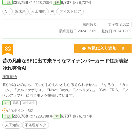
228,788
6,737
位 / 228,788件
位 / 6,737件
小説
SF
SF
近未来
人工知能
AI
ディストピア
感想数 0
文字数 3,622
最終更新日 2024.12.09
登録日 2024.12.09
32
お気に入り追加
0
昔の凡庸なSFに出て来そうなマイナンバーカード住所表記
ゆれ突合AI
蓮實長治
答が出ないのなら、問いがおかしいとしか考えられません。 「なろう」「カク
ヨム」「アルファポリス」「Novel Days」「ノベリズム」「GALLERIA」「ノ
ベルアップ+」に同じモノを投稿しています。
SF
完結
ｼｮｰﾄｼｮｰﾄ
24h.ポイント
0pt
228,788
6,737
位 / 228,788件
位 / 6,737件
小説
SF
人工知能
不条理ギャグ