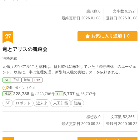
る。だが、ユイの心に疑問が芽生える。夢を見ることが、な
ぜ罪なのか。 その夜、ケンジが深夜にユイの部屋を訪れる。
感想数 0
文字数 9,292
インプラントをハッキングし、監視を遮断した彼は告げる。
最終更新日 2026.01.08
登録日 2026.01.08
「この都市の地下に、抵抗組織が存在します。システムを拒
否し、自由に生きる人々です」 地下世界でユイが目撃したの
は、インプラントなしで笑い、泣き、怒る人々。抵抗組織の
27
お気に入り追加
0
リーダー・サトシは語る。「システムは『幸福』を約束し
た。だが代償は、自由、選択、感情——人間らしさの全て
竜とアリスの舞踏会
だ」 彼らの計画は明確だった。全てを管理する中央AI「マス
ターAI」を停止させ、人々に選択を与える。 ユイのインプラ
涼格朱銀
ントが追跡され、治安部隊が地下に襲撃してくる。指揮する
元傭兵の"バアル"こと霧村は、傭兵時代に敵対していた「調停機構」のエージェ
のは上司マサトだった。 マサトの目から涙が流れる——イン
ント、玖島に、半ば無理矢理、新型無人機の実戦テストを依頼される。
プラントが制御しているはずの涙が。彼は治安部隊に撤退を
命じ、ユイたちを逃がす。 中枢施設に侵入し停止コマンドが
SF
完結
短編
R15
実行される。都市中のインプラントが停止した。人々は自分
24h.ポイント
0pt
の意思で考え、助け合い、共に生きる道を見つけ始めた。 一
228,788
6,737
位 / 228,788件
位 / 6,737件
小説
SF
年後。都市は新しい形を取り始めていた。完璧ではない。犯
罪もあるし、病気もある。不平等もある。だが、人々は笑
SF
ロボット
近未来
人工知能
短編
い、泣き、怒り、愛している——生きている。 十年後、ユイ
は自由評議会のメンバーとして働いている。歴史を学ぶ少女
感想数 0
文字数 52,365
が尋ねる。「システムに逆らうの、怖くなかったですか?」ユ
イは答える。「怖かった。でも、もっと怖いことがあった。
最終更新日 2020.09.28
登録日 2020.09.22
何も感じずに生きること。それが一番怖かった」 人間の世界
は、いつも不完全だ。でも、それでも前に進む。自由という