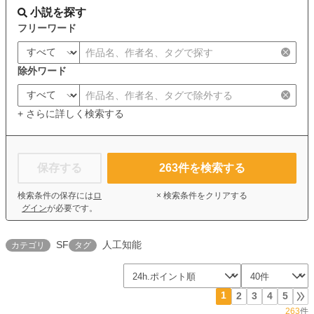
小説を探す
フリーワード
除外ワード
+ さらに詳しく検索する
保存する
263
件を検索する
検索条件の保存には
ロ
× 検索条件をクリアする
グイン
が必要です。
SF
人工知能
カテゴリ
タグ
1
2
3
4
5
263
件