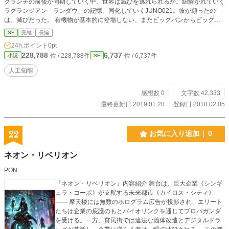
クランチの前後が同期していく中、世界は滅びを逃れられるか。紐解かれていく
ラグランジアン「ランダウ」の記憶。同化していくJUNO021。彼が願ったの
は、滅びだった。 有機物が基本的に登場しない、またビッグバンからビッグク
ランチを繰り返す系という、人類が現在の物理学で想定できる一番広い時間を扱
SF
完結
長編
った小説。 卒業する文芸部の先輩方へ捧げる部誌に寄せた一作。猩々メイン、
24h.ポイント
0pt
時々鷦鷯飛蝗で執筆。
228,788
6,737
位 / 228,788件
位 / 6,737件
小説
SF
人工知能
感想数 0
文字数 42,333
最終更新日 2019.01.20
登録日 2018.02.05
22
お気に入り追加
0
ネオン・リベリオン
PON
『ネオン・リベリオン』内容紹介 舞台は、巨大企業《シンギ
ュラ・コーポ》が支配する未来都市《カイロス・シティ》
—— 摩天楼には無数のホログラム広告が投影され、エリート
たちは企業の庇護のもとバイオリンクを通じてプロパガンダ
を受ける。一方、貧民街では違法な義体改造とデジタルドラ