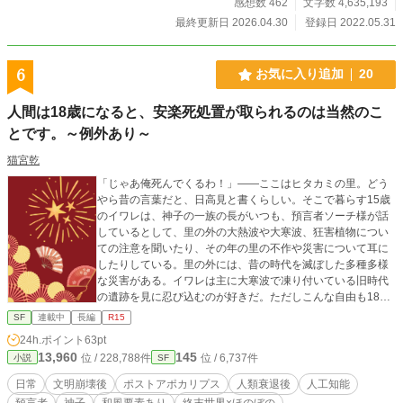
強くて可愛い女の子たちと、右も左も分からぬプレイヤーた
感想数 462
文字数 4,635,193
ちは魔法の世界でどう生きていくのか……？ ただしそれは、
最終更新日 2026.04.30
登録日 2022.05.31
ある一人の男を除いてである。 一体どうしてか、ひどく運が
悪かったのか、その時同時に起動していた世紀末サバイバル
シミュレーター「G.U.E.S.T」の世界へと流れ込んでしまった
6
お気に入り追加
20
男がいた。 美少女だらけの剣と魔法の世界ではなく、絶望的
な世紀末世界にたどり着いてしまったのだ。 つまり……よく
人間は18歳になると、安楽死処置が取られるのは当然のこ
ある「MMORPGの中にプレイヤーたちが転移」が始まる中、
とです。～例外あり～
一人だけ「世紀末サバイバルシミュレーター世界に転移」し
てしまった主人公が本来行くべきだった剣と魔法の世界を目
猫宮乾
指して旅をする話である。 なんにもできない男が少しずつ成
長しつつ、泥臭く戦い、面白おかしく生き抜き、傷だらけに
「じゃあ俺死んでくるわ！」――ここはヒタカミの里。どう
なりながらハードコアに突き進む、Falloutのような世紀末世
やら昔の言葉だと、日高見と書くらしい。そこで暮らす15歳
界が大好きな方にいっぱい読んでほしい「書きたいものをだ
のイワレは、神子の一族の長がいつも、預言者ソーチ様が話
らだらぶちこんで絶対に書籍化できないような作品」をイメ
しているとして、里の外の大熱波や大寒波、狂害植物につい
ージして書きました。 所謂趣味をぶっこんだただの実験です
ての注意を聞いたり、その年の里の不作や災害について耳に
が、誰かの意欲を刺激する良ききっかけになってくれれば幸
したりしている。里の外には、昔の時代を滅ぼした多種多様
いです。 文章量でぶんなぐる作品ですのでコーヒーとドーナ
な災害がある。イワレは主に大寒波で凍り付いている旧時代
ツでも嗜みながらごゆっくりどうぞ。 主人公だけが安易なチ
の遺跡を見に忍び込むのが好きだ。ただしこんな自由も18歳
ートも赦されない、いろいろガン無視欲望のままのごった煮
まで。人間は18歳になると一部の例外を除いて安楽死処置を
SF
連載中
長編
R15
ウェスタン＆ポストアポカリプス＆ファンタジーものです。
させられて、遺伝子というのを残して灰になる。その遺伝子
24h.ポイント
63pt
(表紙絵などはNovelAIにて作成しました。)
から、神子の一族が不思議な力で新たな赤子を里にもたら
13,960
145
位 / 228,788件
位 / 6,737件
小説
SF
す。それが常識だ。その日も普通に過ごしていたある日、イ
ワレは神子一族の子どもであるカヨミと出会う。※終末×ほの
日常
文明崩壊後
ポストアポカリプス
人類衰退後
人工知能
ぼの×和（庶民は弥生、一部は平安頃の文化）のお話です。ほ
預言者
神子
和風要素あり
終末世界×ほのぼの