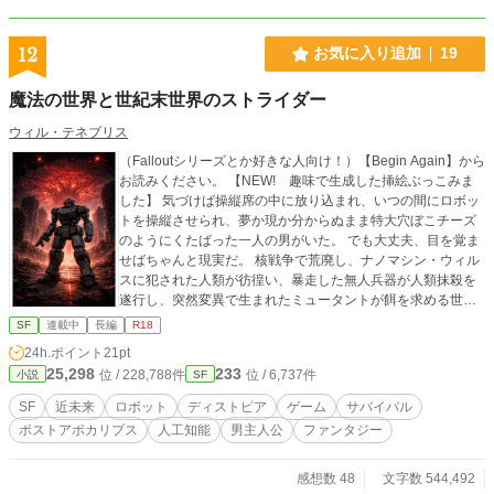
12
お気に入り追加
19
魔法の世界と世紀末世界のストライダー
ウィル・テネブリス
（Falloutシリーズとか好きな人向け！）【Begin Again】から
お読みください。 【NEW! 趣味で生成した挿絵ぶっこみま
した】 気づけば操縦席の中に放り込まれ、いつの間にロボッ
トを操縦させられ、夢か現か分からぬまま特大穴ぼこチーズ
のようにくたばった一人の男がいた。 でも大丈夫、目を覚ま
せばちゃんと現実だ。 核戦争で荒廃し、ナノマシン・ウィル
スに犯された人類が彷徨い、暴走した無人兵器が人類抹殺を
遂行し、突然変異で生まれたミュータントが餌を求める世紀
末世界という現実のことだが。 そして自分にはゲームのよう
SF
連載中
長編
R18
なステータスが同期しており、八方ふさがりの状況に途方に
24h.ポイント
21pt
くれる……そんなスタートである。 つまるところ、これは過
25,298
233
位 / 228,788件
位 / 6,737件
小説
SF
酷な冒険だ。世界を救う物語じゃない、善意に善意を返すだ
けである。 ステップ1、あなたはポストアポカリプスな見知
SF
近未来
ロボット
ディストピア
ゲーム
サバイバル
らぬ場所でサバイバルをする。 *この作品はミッドナイトノベ
ポストアポカリプス
人工知能
男主人公
ファンタジー
ルにも投稿してあります。 Q.な～にこれ？ A.友人の資料のた
めであり、私が「新しく買ったペンの具合を確かめるため」
に用意した白紙でもあり、文章能力のテストでもあり、日ご
感想数 48
文字数 544,492