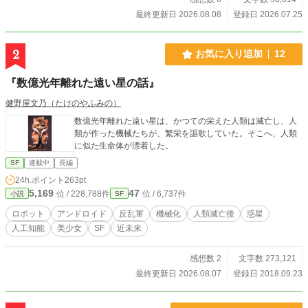
最終更新日 2026.08.08
登録日 2026.07.25
2
お気に入り追加
12
『数億光年離れた遠い星の話』
健野屋文乃（たけのやふみの）
数億光年離れた遠い星は、かつての栄えた人類は滅亡し、人
類が作った機械たちが、繁栄を謳歌していた。そこへ、人類
に似た生命体が漂着した。
SF
連載中
長編
24h.ポイント
263pt
5,169
47
位 / 228,788件
位 / 6,737件
小説
SF
ロボット
アンドロイド
反乱軍
機械化
人類滅亡後
惑星
人工知能
美少女
SF
近未来
感想数 2
文字数 273,121
最終更新日 2026.08.07
登録日 2018.09.23