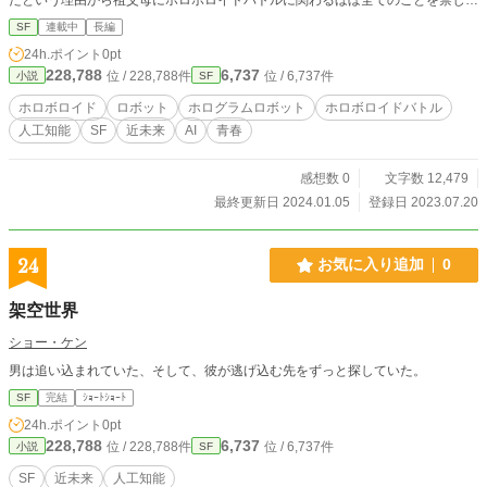
れていた。
SF
連載中
長編
24h.ポイント
0pt
228,788
6,737
位 / 228,788件
位 / 6,737件
小説
SF
ホロボロイド
ロボット
ホログラムロボット
ホロボロイドバトル
人工知能
SF
近未来
AI
青春
感想数 0
文字数 12,479
最終更新日 2024.01.05
登録日 2023.07.20
24
お気に入り追加
0
架空世界
ショー・ケン
男は追い込まれていた、そして、彼が逃げ込む先をずっと探していた。
SF
完結
ｼｮｰﾄｼｮｰﾄ
24h.ポイント
0pt
228,788
6,737
位 / 228,788件
位 / 6,737件
小説
SF
SF
近未来
人工知能