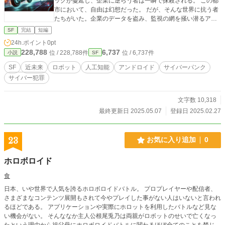
ッグが蔓延し、企業に逆らう者は一瞬で抹殺される。 この都
市において、自由は幻想だった。 だが、そんな世界に抗う者
たちがいた。企業のデータを盗み、監視の網を掻い潜るアウ
トローたち——その中の一人が、ネットランナー《ナオミ・
SF
完結
短編
レイヴン》である。 かつて《シンギュラ・コーポ》の人体実
24h.ポイント
0pt
験によって違法な神経強化チップ《ブラック・オラクル》を
228,788
6,737
位 / 228,788件
位 / 6,737件
小説
SF
埋め込まれた彼女は、逃亡の末、企業のデータをハックしな
がら生き延びていた。そんな彼女に、ある日《オーバークロ
SF
近未来
ロボット
人工知能
アンドロイド
サイバーパンク
ック》というバーで新たな依頼が舞い込む。 「ターゲットは
サイバー犯罪
《シンギュラ・コーポ》の極秘研究“プロジェクト・ルシファ
ー”」 匿名の依頼人からの報酬は8万クレジット。だが、調べ
るうちにナオミは気づく。 ——この計画は、ただの人体強化
文字数 10,318
ではない。企業は完全義体化した人間を“商品”として売り出
最終更新日 2025.05.07
登録日 2025.02.27
し、意識すらもデータ化しようとしていたのだ。 「こんなも
の、誰にも渡せない……」 企業の研究所への潜入、裏切り者
との死闘、逃亡と追跡—— 圧倒的な権力を持つ《シンギュ
23
お気に入り追加
0
ラ・コーポ》に、ナオミと仲間たちはどこまで抗えるのか？
夜の闇にネオンが瞬き、新たな革命が始まる——。 スリリン
ホロボロイド
グなサイバーパンク・アクション、ここに開幕！
食
日本、いや世界で人気を誇るホロボロイドバトル。 プロプレイヤーや配信者、
さまざまなコンテンツ展開もされて今やプレイした事がない人はいないと言われ
るほどである。 アプリケーションや実際にホロットを利用したバトルなど見な
い機会がない。 そんななか主人公根尾兎乃は両親がロボットのせいで亡くなっ
たという理由から祖父母にホロボロイドバトルに関わるほぼ全てのことを禁じら