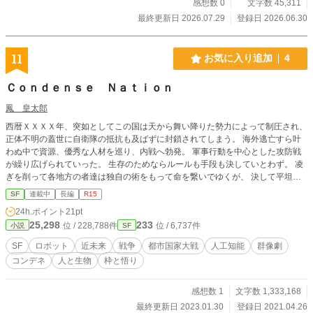
感想数 0
文字数 45,311
最終更新日 2026.07.29
登録日 2026.06.30
11
お気に入り追加
4
Ｃｏｎｄｅｎｓｅ Ｎａｔｉｏｎ
鳳 皇太郎
西暦ＸＸＸＸ年、突如としてこの国は天から舞い降りた勢力によって制圧され、
正体不明の蓋世に自衛隊の抵抗も及ばずに封鎖されてしまう。 海外逃亡すら叶
わぬ中で資源、優秀な人材を巡り、内戦へ勃発。 軍事行動を中心とした攻防戦
が繰り広げられていった。 生存のためならルールも手段も決していとわず。 凌
ぎを削って各地方の者達は独自の術をもって命を繋いでゆくが、 決して平坦な
道もなくそれぞれの明日を願いゆく。 五感の界隈すら全て内側の央へ。 サイバ
SF
連載中
長編
R15
ーとスチームの間を目指して 登場する人物・団体・名称等は架空であり、 実在
24h.ポイント
21pt
のものとは関係ありません。
25,298
233
位 / 228,788件
位 / 6,737件
小説
SF
SF
ロボット
近未来
戦争
都市国家大戦
人工知能
群像劇
コンデネ
人と生物
枠と悟り
感想数 1
文字数 1,333,168
最終更新日 2023.01.30
登録日 2021.04.26