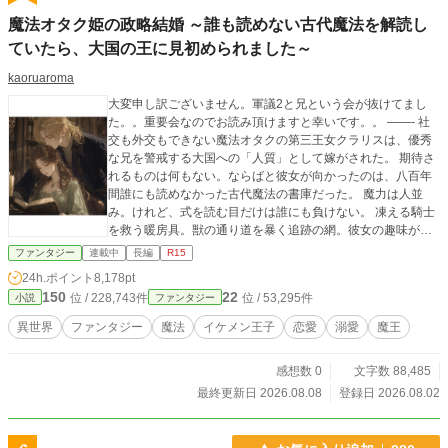
魔法オタク姫の政略結婚 ～誰も読めない古代魔法を解読し
ていたら、大国の王に見初められました～
kaoruaroma
大変申し訳ございません。軍議2と兄という会が抜けてまし
た。。重要会なのでお読み頂けますと幸いです。。 ——- 社
交も外交もできない魔法オタクの第三王女クラリスは、優秀
な兄を警戒する大国への「人質」として嫁がされた。 期待さ
れるものは何もない。ならばと彼女が向かったのは、八百年
間誰にも読めなかった古代魔法の書庫だった。 魔力は人並
み。けれど、式を読む目だけは誰にも負けない。 凍える騎士
を救う暖房具。獣の通り道を暴く追跡の網。彼女の趣味が形
になるたび、国が少しずつ動きはじめる。 そして気づけば、
ファンタジー
連載中
長編
R15
大国の王に溺愛され、国を助け、大陸の秘密にふれていく。
24h.ポイント
8,178pt
そんな物語。
150
22
位 / 228,743件
位 / 53,295件
小説
ファンタジー
異世界
ファンタジー
魔法
イケメン王子
恋愛
溺愛
魔王
感想数 0
文字数 88,485
最終更新日 2026.08.08
登録日 2026.08.02