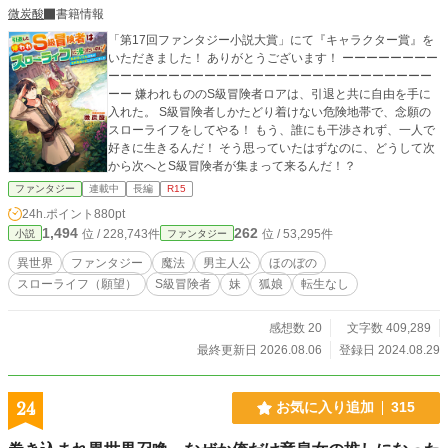
微炭酸
書籍情報
「第17回ファンタジー小説大賞」にて『キャラクター賞』を
いただきました！ ありがとうございます！ ーーーーーーーー
ーーーーーーーーーーーーーーーーーーーーーーーーーーー
ーー 嫌われもののS級冒険者ロアは、引退と共に自由を手に
入れた。 S級冒険者しかたどり着けない危険地帯で、念願の
スローライフをしてやる！ もう、誰にも干渉されず、一人で
好きに生きるんだ！ そう思っていたはずなのに、どうして次
から次へとS級冒険者が集まって来るんだ！？
ファンタジー
連載中
長編
R15
24h.ポイント
880pt
1,494
262
位 / 228,743件
位 / 53,295件
小説
ファンタジー
異世界
ファンタジー
魔法
男主人公
ほのぼの
スローライフ（願望）
S級冒険者
妹
狐娘
転生なし
感想数 20
文字数 409,289
最終更新日 2026.08.06
登録日 2024.08.29
24
お気に入り追加
315