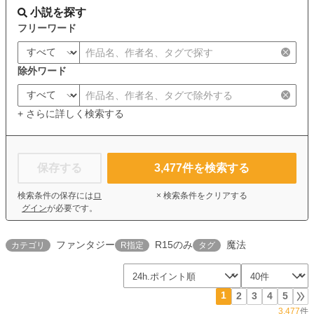
小説を探す
フリーワード
除外ワード
+ さらに詳しく検索する
保存する
3,477
件を検索する
検索条件の保存には
ロ
× 検索条件をクリアする
グイン
が必要です。
ファンタジー
R15のみ
魔法
カテゴリ
R指定
タグ
1
2
3
4
5
3,477
件