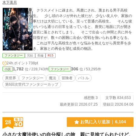
木下美月
クラスメイトに疎まれ、馬鹿にされ、蔑まれる男子高校
生。 少し頭のネジが外れた彼だが、少ない友人や、家族の
事だけは大切にしている、至って普通の高校生。 そんな彼
がいつも通りの日常を送っていると、唐突に地面に穴が開き
迷宮に落とされてしまう。 そこで出会った仲間と共に外を
目指すが、数々の困難に出会い苦戦を強いられる事となる。
これは平凡な高校生が色々な悩みを抱えながら異世界を歩
き、家族との再会を望む成長の物語。
ファンタジー
完結
長編
R15
24h.ポイント
738pt
1,782
306
位 / 228,743件
位 / 53,295件
小説
ファンタジー
異世界
ファンタジー
魔法
冒険者
バトル
第6回次世代ファンタジーカップ
感想数 3
文字数 834,653
最終更新日 2026.07.25
登録日 2026.04.06
28
お気に入り追加
6,104
小さな大魔法使いの自分探しの旅 親に見捨てられたけど、