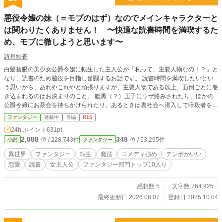
分というものを探すものです 各地で出会う人との繋がりを通
じて、男の子は少しずつ成長していきます そして、自分の中
悪役令嬢の妹（＝モブのはず）なのでメインキャラクターと
にある魔法の力と向かいながら、色々な事を覚えていきます
は関わりたくありません！ 〜快適な読書時間を満喫するた
カクヨム様と小説家になろう様にも投稿しております
め、モブに徹しようと思います〜
詩月結蒼
白髪碧眼の美少女公爵令嬢に転生した主人公が「私って、主要人物なの！？」と
なり、読書のため脇役を目指し奮闘するお話です。 読書時間を満喫したいとい
う思いから、あれやこれやと頑張りますが、主要人物である以上、面倒ごとに巻
き込まれるのはお決まりのこと。 腹黒（？）王子にウザ絡みされたり、ほかの
公爵令嬢にお茶会を持ちかけられたり。あるときは裏社会へ潜入して暗殺者を従
者にし、またあるときは主要人物と婚約し……ん？ あれ？ 脇役目指してるの
ファンタジー
連載中
長編
R15
に、いつのまにか逆方向に走ってる！？ ✳︎略称はあくモブです ✳︎毎週火曜日と
24h.ポイント
631pt
金曜日午前0時更新です。 ✳︎ファンタジー部門にて6位になりました。ありがと
2,088
348
位 / 228,743件
位 / 53,295件
小説
ファンタジー
うございます（2025年10月7日） ✳︎カクヨムでも公開しております →https://kak
uyomu.jp/works/16818093073927573146
異世界
ファンタジー
転生
魔法
コメディ強め
テンポがいい
恋愛
読書
女主人公
ファンタジー部門トップ10入り
感想数 5
文字数 764,925
最終更新日 2026.08.07
登録日 2025.10.04