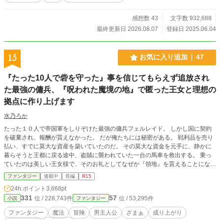
理と豊かな家族愛が紡ぐ異世界成長ファンタジー。 そして―
― 美味しいは正義。
感想数 43
文字数 932,688
最終更新日 2026.08.07
登録日 2025.06.04
15
お気に入り追加
47
『たった10人で砦を守った』事を信じてもらえず追放され
た最強の傭兵、『呪われた魔境の地』で匿った王女と理想の
拠点に作り上げます
水乃ろか
たった１０人で帝国軍をしりぞけた最強の傭兵フェルレイド。 しかし国に契約
を破棄され、報酬が貰えなかった。 だが俺たちには秘密がある。 戦利品を売り
払い、すでに莫大な資産を築いていたのだ。 その莫大な資金を元手に、静かに
暮らそうと王都に戻る途中、盗賊に襲われていた一台の馬車を救出する。 乗っ
ていたのは美しい王女様で、そのお礼としてなぜか『領地』を貰えることになっ
てしまった。 だが、そこは誰も住んでいない『呪われた地』と云われる辺境の
ファンタジー
連載中
長編
R15
魔境。 ……いいじゃん！ 誰もいないなんて好都合！ 悠々自適に暮らそうと意
24h.ポイント
3,668pt
気込む俺だったが、行きの馬車に隠れていたのは、なんと先ほど助けた王女
331
57
位 / 228,743件
位 / 53,295件
小説
ファンタジー
様！？ どうやら王城で酷い扱いを受けていた彼女は、城を捨てて俺についてき
たらしい。 王女様は命を狙われており、戻れば殺されるらしい。 ならば一緒に
ファンタジー
魔法
冒険
男主人公
ざまぁ
成り上がり
連れて行くしかあるまい。 資金もあるし、誰も居ない領地も貰えて好き勝手で