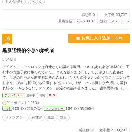
主人公最強
おっさん
きる。 これって最高なのでは？ ※マルチ投稿しています。
感想数 0
文字数 25,727
最終更新日 2026.08.07
登録日 2026.08.02
16
お気に入り追加
305
黒豚辺境伯令息の婚約者
ツノゼミ
デイビッド・デュロックは自他ともに認める醜男。 ついたあだ名は“黒豚”で、王
都中の貴族子女に嫌われていた。 そんな彼がある日しぶしぶ参加した夜会に
て、王族の理不尽な断崖劇に巻き込まれ、ひとりの令嬢と婚約することになって
しまう。 始めは同情から保護するだけのつもりが、いつの間にか令嬢にも慕わ
れ始め… ゆるゆるなファンタジー設定のお話を書きました。 誤字脱字お許しく
ださい。
ファンタジー
連載中
長編
R15
24h.ポイント
1,953pt
629
104
位 / 228,743件
位 / 53,295件
小説
ファンタジー
ファンタジー
異世界
魔法
醜男
感想数 10
文字数 2,080,287