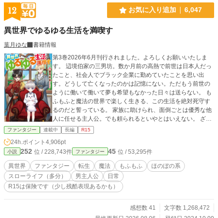
12
お気に入り追加
6,047
異世界でゆるゆる生活を満喫す
葉月ゆな
書籍情報
第3巻2026年6月刊行されました。よろしくお願いいたしま
す。 辺境伯家の三男坊。数か月前の高熱で前世は日本人だっ
たこと、社会人でブラック企業に勤めていたことを思い出
す。どうして亡くなったのかは記憶にない。ただもう前世の
ように働いて働いて夢も希望もなかった日々は送らない。 も
ふもふと魔法の世界で楽しく生きる、この生活を絶対死守す
るのだと誓っている。 家族に助けられ、面倒ごとは優秀な他
人に任せる主人公。でも頼られるといやとはいえない。 ざま
ぁや成り上がりはなく、思いつくままに好きに行動する日常
ファンタジー
連載中
長編
R15
生活ゆるゆるファンタジーライフのご都合主義です。
24h.ポイント
4,906pt
252
45
位 / 228,743件
位 / 53,295件
小説
ファンタジー
異世界
ファンタジー
転生
魔法
もふもふ
ほのぼの系
スローライフ（多分）
男主人公
日常
R15は保険です（少し残酷表現あるかも）
感想数 41
文字数 1,268,472