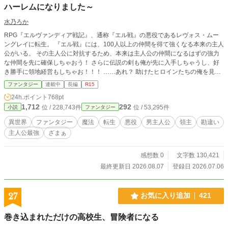
ハーレムになりました～
水乃ろか
RPG『エルヴァンディア戦記』、通称『エル戦』の悪役であるレヴォス・ムー
ングレイに転生。 『エル戦』には、100人以上の仲間を得て強くなる本来の主人
公がいる。 その主人公に対抗するため、本来は主人公の仲間になるはずの強力
な仲間を先に確保しちゃおう！ さらに伝説の剣も俺が先に入手しちゃうし、好
き勝手に領地経営もしちゃお！！！ ……あれ？ 助けたヒロインたちの俺を見る
目が、なんか重いんですけど……？ ※マルチ投稿しています。
ファンタジー
連載中
長編
R15
24h.ポイント
768pt
1,712
292
位 / 228,743件
位 / 53,295件
小説
ファンタジー
異世界
ファンタジー
魔法
転生
悪役
男主人公
領主
勘違い
主人公最強
ざまぁ
感想数 0
文字数 130,421
最終更新日 2026.08.07
登録日 2026.07.06
27
お気に入り追加
421
巻き込まれただけの高校生、冒険者になる