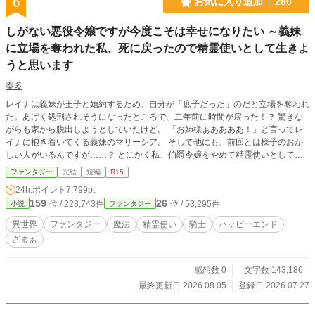
6
お気に入り追加
280
しがない悪役令嬢ですが今度こそは幸せになりたい ～義妹
に立場を奪われた私、死に戻ったので精霊使いとして生きよ
うと思います
奏多
レイナは義妹が王子と婚約するため、自分が「庶子だった」のだと立場を奪われ
た。あげく処刑されそうになったところで、二年前に時間が戻った！？ 驚きな
がらも家から脱出しようとしていたけど。 「お姉様ぁああああ！」と言ってレ
イナに抱き着いてくる義妹のマリーシア。 そして他にも、前回とは様子のおか
しい人がいるんですが……？ とにかく私、伯爵令嬢をやめて精霊使いとして暮
らします！
ファンタジー
完結
短編
R15
24h.ポイント
7,799pt
159
26
位 / 228,743件
位 / 53,295件
小説
ファンタジー
異世界
ファンタジー
魔法
精霊使い
騎士
ハッピーエンド
ざまぁ
感想数 0
文字数 143,186
最終更新日 2026.08.05
登録日 2026.07.27