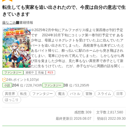
き、のんびりと投稿してまいります。 気長なお付き合いを願います。 よろしく
転生しても実家を追い出されたので、今度は自分の意志で生
お願いします。 ※念の為R15にしています。 ※誤字脱字が存在する可能性か高
きていきます
いです。 苦笑いで許して下さい。
藤なごみ
書籍情報
※2025年2月中旬にアルファポリス様より第四巻が刊行予定
です 2024年10月下旬にコミック第一巻刊行予定です ある
少年は、母親よりネグレクトを受けていた上に住んでいたア
パートを追い出されてしまった。 高校進学も出来ずにいたと
あるバイト帰りに、酔っ払いに駅のホームから突き飛ばされ
てしまい、電車にひかれて死んでしまった。 しかしながら再
び目を覚ました少年は、見た事もない異世界で赤子として新
たに生をうけていた。 だが、赤子ながらに周囲の話を聞く内
に、この世界の自分も幼い内に追い出されてしまう事に気づ
ファンタジー
連載中
長編
R15
いてしまった。 そんな中、突然見知らぬ金髪の幼女が連れて
24h.ポイント
6,107pt
こられ、一緒に部屋で育てられる事に。 幼女の事を妹として
204
38
位 / 228,743件
位 / 53,295件
小説
ファンタジー
接しながら、この子も一緒に追い出されてしまうことが分か
った。 幼い二人で来たる追い出される日に備えます。 基本は
異世界
転生
ファンタジー
魔法
バトル
冒険
スライム
日常
お兄ちゃんと妹ちゃんを中心としたストーリーです カクヨム
ほっこり
様と小説家になろう様にも投稿しています 2023/08/30 題名を
以下に変更しました 「転生しても実家を追い出されたので、
今度は自分の意志で生きていきたいと思います」→「転生し
感想数 309
文字数 2,817,580
ても実家を追い出されたので、今度は自分の意志で生きてい
最終更新日 2026.08.07
登録日 2022.09.30
きます」 書籍化が決定しました 2023/09/01 アルファポリス
社様より9月中旬に刊行予定となります 2023/09/06 アルファ