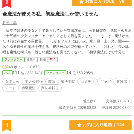
3
お気に入り追加
96
全魔法が使える私、初級魔法しか使いません
谷元 黒
日本で普通の少女として暮らしていた雪城澪華は、ある日突然、見知らぬ草原
で十五歳の少女フィナ・アウセリアとして目を覚ました。 そこは、魔法が当
たり前に存在する異世界。 しかもフィナには、火、水、風、土、光、闇――
あらゆる属性の魔法を使える、規格外の才能が宿っていた。 けれど、長い詠
唱も複雑な術式も、難しい魔法名も覚えたくない。 「初級魔法だけで十分じゃ
ない？」 そう考えたフィナが放つのは、どこにでもあるはずの初級魔法。
ファンタジー
連載中
長編
R15
ほんの少しの火球は、複数の標的を追尾して同時に撃ち抜く。 小さな土壁
24h.ポイント
10,672pt
は、迷宮主の大規模魔法を完全に遮断する。 ただの水魔法は、巨大な魔物を
111
14
位 / 228,743件
位 / 53,295件
小説
ファンタジー
地面へ押さえつけるほど重くなる。 本人は普通に使っているつもりなのに、
そのすべてが世界の魔法理論から外れていた。 「それのどこが初級魔法なの
女主人公
主人公最強
魔法
魔法学院
コメディ
ギャグ
冒険者
よ！」 理論派の少年レオン、眠たげな静寂魔法使いネム、自称一番弟子のリ
チート
初級魔法
異世界転生
リカ、負けず嫌いな黒級主席エルナ。 仲間たちにツッコまれ、呆れられ、時
には崇拝されながら、フィナは魔法学院で新しい生活を始めていく。 しか
し、彼女の魔法へ反応する古代施設、黒い紋章を持つ謎の侵入者、そして告げら
感想数 0
文字数 71,973
れた「原初魔法」という言葉。 フィナの力は、ただ全属性を使えるだけの才
最終更新日 2026.08.08
登録日 2026.08.04
能ではなかった。 最強なのに天然。 規格外なのに無自覚。 世界最強級の
少女が、初級魔法だけで魔法学院の常識も、強大な魔物も、古代から続く謎も吹
き飛ばしていく。 爽快バトルと仲間たちの掛け合いで描く、最強女性主人公
4
お気に入り追加
144
の異世界魔法学院ファンタジー。