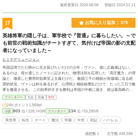
最終更新日 2026.08.08
登録日 2024.12.11
17
お気に入り追加
379
英雄将軍の隠し子は、軍学校で『普通』に暮らしたい。～で
も前世の戦術知識がチートすぎて、気付けば帝国の影の支配
者になっていました～
ヒミヤデリュージョン
帝国辺境でただ静かに生き延びたいだけの少年・ヴァン。 彼に正義感はない。
あるのは、母が遺したノートに記された、物理法則を応用した「高圧魔力」の理
論と、徹底した費用対効果至上主義だけだ。 敵国三千の精鋭が灰燼城に迫る絶
望的状況。ヴァンは剣を振るわず、心理戦と補給線攪乱だけで、たった三日で敵
軍を撤退させる。 この効率的すぎる勝利は帝国の中枢に届き、彼は最高峰の帝
国軍事学院への招待状を手に入れる。 「英雄になりたいわけじゃない。ただ、
ファンタジー
完結
長編
R15
母の死の真相と父の秘密を知るため、生き残らなきゃならないだけだ」 無口最
24h.ポイント
1,569pt
強の仮面メイド・シンカク、命を取引に差し出した狼耳少女・アイリ。彼は常に
803
134
位 / 228,743件
位 / 53,295件
小説
ファンタジー
コスパの高い道を選び、母の遺したノートの謎、そして生まれて一度も会ったこ
とのない父・帝国大元帥のいる帝都の闇へと踏み込んでいく。 正義も英雄も、
異世界
転生
チート
魔法
学園
中世
戦記
ハーレム
損をするなら意味がない。合理主義が英雄譚を侵食していく、反英雄ミリタリー
学園ファンタジー。
感想数 1
文字数 436,594