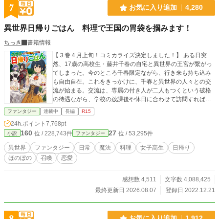
7
お気に入り追加
4,280
異世界日帰りごはん 料理で王国の胃袋を掴みます！
ちっき
書籍情報
【３巻４月上旬！コミカライズ決定しました！】 ある日突
然、17歳の高校生・藤井千春の自宅と異世界の王宮が繋がっ
てしまった。今のところ千春限定ながら、行き来も持ち込み
も自由自在。これをきっかけに、千春と異世界の人々との交
流が始まる。交流は、専属の付き人が二人もつくという破格
の待遇ながら、学校の放課後や休日に合わせて訪問すれば…
ファンタジー
連載中
長編
R15
24h.ポイント
7,768pt
160
27
位 / 228,743件
位 / 53,295件
小説
ファンタジー
異世界
ファンタジー
日常
魔法
料理
女子高生
日帰り
ほのぼの
召喚
恋愛
感想数 4,511
文字数 4,088,425
最終更新日 2026.08.07
登録日 2022.12.21
8
お気に入り追加
1,912