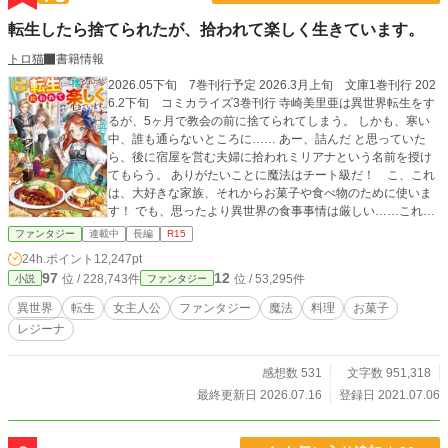
転生したら捨てられたが、拾われて楽しく生きています。
トロ猫
書籍情報
2026.05下旬 7巻刊行予定 2026.3月上旬 文庫1巻刊行 202
6.2下旬 コミカライズ3巻刊行 寺崎美里亜は異世界転生をす
るが、5ヶ月で教会の前に捨てられてしまう。 しかも、寒い
中、誰も通らないところに…… あー、詰んだ と思っていた
ら、後に宿屋を営む夫婦に拾われミリアナという名前を授け
てもらう。 ありがたいことに魔法はチート級だ！ こ、これ
は、大好きな家族、それからお菓子や食べ物のために使いま
す！ でも、思ったより異世界の食事事情は厳しい……これは
ミリアナが楽しく生きながら奮闘する話。 2025.4月下旬6巻
ファンタジー
連載中
長編
R15
刊行 2025.2月下旬コミックス2巻刊行 2024.7月下旬５巻刊行
24h.ポイント
12,247pt
2024.6月下旬コミックス1巻刊行 2024.1月下旬4巻刊行 2023.
97
12
位 / 228,743件
位 / 53,295件
小説
ファンタジー
12.19 コミカライズ連載スタート 2023.9月下旬三巻刊行 202
3.3月30日二巻刊行 2022.11月30日一巻刊行 コメント欄を解
異世界
転生
女主人公
ファンタジー
魔法
料理
お菓子
放しました。 誤字脱字のコメントも受け付けておりますが、
レジーナ
必要箇所の修正後コメントは非表示とさせていただきます。
また、ストーリーや今後の展開に迫る質問等は返信を控えさ
せていただきます。 書籍の誤字脱字につきましては近況ボー
感想数 531
文字数 951,318
ドの『書籍の誤字脱字はここに』にてお願いいたします。 出
最終更新日 2026.07.16
登録日 2021.07.06
版社との規約に触れる質問等も基本お答えできない内容が多
いですので、ノーコメントまたは非表示にさせていただきま
す。 よろしくお願いいたします。