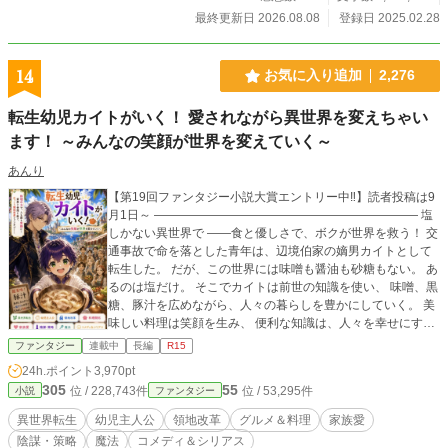
関係者による『原作』のお話が出るのは第三部以降となりま
最終更新日 2026.08.08
登録日 2025.02.28
す。 ダークファンタジーになる予定でしたが、主人公ヴィオ
の天真爛漫キャラに 本編のダーク要素は少な目。 同作品を
『小説を読もう』『カクヨム』でも配信中。カクヨム先行と
14
お気に入り追加
2,276
なっております。 作者 非常に豆腐マインドですので、悪意あ
るコメントは削除しますので悪しからず。 ※登場人物、地図
転生幼児カイトがいく！ 愛されながら異世界を変えちゃい
情報など、設定集を別途投稿いたしました。 ※主人公の母ア
ます！ ～みんなの笑顔が世界を変えていく～
イリスなどのショートストーリーを別途投稿いたしました。
あんり
【第19回ファンタジー小説大賞エントリー中‼️】読者投稿は9
月1日～ ―――――――――――――――――――――― 塩
しかない異世界で ――食と優しさで、ボクが世界を救う！ 交
通事故で命を落とした青年は、辺境伯家の嫡男カイトとして
転生した。 だが、この世界には味噌も醤油も砂糖もない。 あ
るのは塩だけ。 そこでカイトは前世の知識を使い、 味噌、黒
糖、豚汁を広めながら、人々の暮らしを豊かにしていく。 美
味しい料理は笑顔を生み、 便利な知識は、人々を幸せにす
る。 そしていつしか、その優しさは身分や立場を超えて人々
ファンタジー
連載中
長編
R15
を繋ぎ、世界を少しずつ変えていく――。 しかしその裏で
24h.ポイント
3,970pt
は、王家を揺るがす陰謀や権力争いも動き始めていた。 この
305
55
位 / 228,743件
位 / 53,295件
小説
ファンタジー
異世界でも愛されることを知った転生幼児カイト。 息子を溺
愛する父ダウニーや家族、仲間たちに支えられながら成長し
異世界転生
幼児主人公
領地改革
グルメ＆料理
家族愛
ていく。 笑いあり、涙あり、ときどきハラハラ。 美味しい料
陰謀・策略
魔法
コメディ＆シリアス