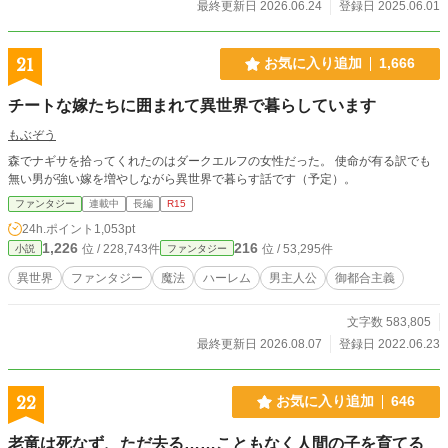
最終更新日 2026.06.24
登録日 2025.06.01
21
お気に入り追加
1,666
チートな嫁たちに囲まれて異世界で暮らしています
もぶぞう
森でナギサを拾ってくれたのはダークエルフの女性だった。 使命が有る訳でも
無い男が強い嫁を増やしながら異世界で暮らす話です（予定）。
ファンタジー
連載中
長編
R15
24h.ポイント
1,053pt
1,226
216
位 / 228,743件
位 / 53,295件
小説
ファンタジー
異世界
ファンタジー
魔法
ハーレム
男主人公
御都合主義
文字数 583,805
最終更新日 2026.08.07
登録日 2022.06.23
22
お気に入り追加
646
老竜は死なず、ただ去る……こともなく人間の子を育てる