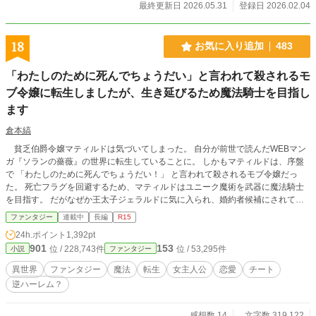
最終更新日 2026.05.31
登録日 2026.02.04
18
お気に入り追加
483
「わたしのために死んでちょうだい」と言われて殺されるモ
ブ令嬢に転生しましたが、生き延びるため魔法騎士を目指し
ます
倉本縞
貧乏伯爵令嬢マティルドは気づいてしまった。 自分が前世で読んだWEBマン
ガ『ソランの薔薇』の世界に転生していることに。 しかもマティルドは、序盤
で 「わたしのために死んでちょうだい！」 と言われて殺されるモブ令嬢だっ
た。 死亡フラグを回避するため、マティルドはユニーク魔術を武器に魔法騎士
を目指す。 だがなぜか王太子ジェラルドに気に入られ、婚約者候補にされてし
まい―― さらに幼なじみの騎士ランドールや魔術師団長まで現れて！？ 死亡フ
ファンタジー
連載中
長編
R15
ラグ持ち令嬢の運命逆転ラブファンタジー。 ※小説家になろうでも掲載してい
24h.ポイント
1,392pt
ます。
901
153
位 / 228,743件
位 / 53,295件
小説
ファンタジー
異世界
ファンタジー
魔法
転生
女主人公
恋愛
チート
逆ハーレム？
感想数 14
文字数 319,122