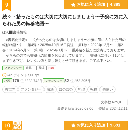
9
お気に入り追加
4,389
続々・拾ったものは大切に大切にしましょう〜子狼に気に入
られた男の転移物語〜
ぽん
書籍情報
⭐︎書籍化決定⭐︎ 《拾ったものは大切にしましょう〜小狼に気に入られた男の
転移物語〜》 第4弾：2025年10月16日発送 第1巻：2023年12月〜 第2
巻：2024年5月〜 第3巻：2025年1月〜 番外編を新たに投稿しております。
そちらの方でも書籍化の情報をお伝えしています。 書籍化に伴い［164話］
まで引き下げ、レンタル版と差し替えさせて頂きます。ご了承下さい。 改
稿を入れて読みやすくなっております。 可愛い表紙と挿絵はTAPI岡先生が担
ファンタジー
連載中
長編
R15
当して下さいました。 書籍版『拾ったものは大切にしましょう〜子狼に気に
24h.ポイント
7,007pt
入られた男の転移物語〜』を是非ご覧下さい♪ ⭐︎コミカライズ化決定⭐︎ 2024
179
32
位 / 228,743件
位 / 53,295件
小説
ファンタジー
年8月6日より配信開始 コミカライズならではを是非お楽しみ下さい。 ＝＝＝
＝＝＝＝＝＝＝＝＝＝＝＝＝＝＝ 当作品は続編となります。 まだ、読んで
異世界
ファンタジー
魔法
ほのぼの
料理
転移
銃使い
らっしゃらない方は先に『拾ったものは大切にしましょう〜子狼に気に入られた
男の転移物語〜』、続編『続・拾ったものは大切にしましょう〜子狼に気に入ら
文字数 625,011
れた男の転移物語〜』をご覧下さい。 ＝＝＝＝＝＝＝＝＝＝＝＝＝＝＝＝＝＝
◯あらすじ◯ 1人ぼっちだった相沢庵は小さな子狼に気に入られ、共に異世界に
最終更新日 2026.08.06
登録日 2024.12.11
送られた。 絶対神リュオンが求めたのは2人で自由に生きる事。 前作でダーク
エルフ・ルミエールと直接対決したイオリ。 絶対神リュオンから貰った恩恵を
放棄しルミエールと向き合ったイオリは力を全て使い果たし5年の月日眠りにつ
10
お気に入り追加
9,691
いていた。 目覚めたイオリは力を失いどう生きていくのか・・・。 前作に続