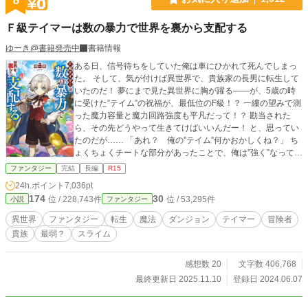
Ｆ級テイマーは数の暴力で世界を裏から支配する
ゆーき@書籍発売中
書籍情報
ある日、信号待ちをしていた俺は車にひかれて死んでしまっ
た。 そして、気が付けば異世界で、貴族家の長男に転生して
いたのだ！ 夢にまで見た異世界に胸が躍る――が、5歳の時
に受けた”テイム”の祝福が、最低位のF級！？ 一縷の望みで測
った魔力容量と魔力回路強度も平凡だって！？ 勘当された
ら、その先どうやって生きてけばいいんだー！ と、思ってい
たのだが…… 「あれ？ 俺の”テイム”何かおかしくね？」 ち
ょくちょくチートな部分があったことで、俺は”強く”なってい
くのであった
ファンタジー
完結
長編
R15
24h.ポイント
7,036pt
174
30
位 / 228,743件
位 / 53,295件
小説
ファンタジー
異世界
ファンタジー
転生
魔法
ダンジョン
テイマー
冒険者
貴族
最弱？
スライム
感想数 20
文字数 406,768
最終更新日 2025.11.10
登録日 2024.06.07