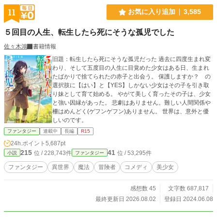
ポリス様より、9月19日に出荷されます 呱々唄七つ先生の素
11
お気に入り追加
3,585
晴らしいイラストとなっております 2024/3/21 アルファポリ
ス様より第二巻が発売されました 2024/4/24 コミカライズス
５回目の人生、転生したら死にそうな孤児でした
タートしました 2024/8/12 アルファポリス様から第三巻が八
月中旬に刊行予定です 2024年10月下旬にコミック第一巻刊
佐々木鴻
書籍情報
行予定です
旧題：転生したら死にそうな孤児だった 過去に四度生まれ変
わり、そして五度目の人生に目覚めた少女はある日、生まれ
たばかりで捨てられたの赤子と出会う。 保護しますか？ の
選択肢に【はい】と【YES】しかない少女はその子を引き取
り妹として育て始める。 やがて美しく育ったその子は、少女
と強い因縁があった。 悲劇はありません。難しい人間関係や
柵はめんどく(ゲフンゲフン)ありません。 世界は、意外と優
しいのです。
ファンタジー
連載中
長編
R15
24h.ポイント
5,687pt
215
41
位 / 228,743件
位 / 53,295件
小説
ファンタジー
ファンタジー
異世界
魔法
冒険者
コメディ
美少女
感想数 45
文字数 687,817
最終更新日 2026.08.02
登録日 2024.06.08