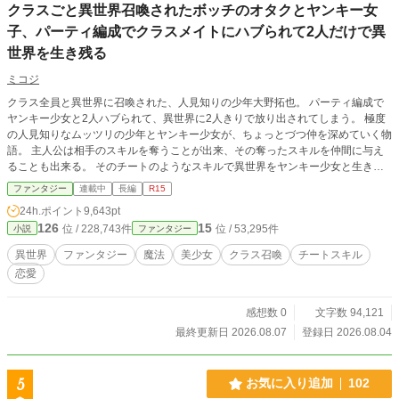
クラスごと異世界召喚されたボッチのオタクとヤンキー女
子、パーティ編成でクラスメイトにハブられて2人だけで異
世界を生き残る
ミコジ
クラス全員と異世界に召喚された、人見知りの少年大野拓也。 パーティ編成で
ヤンキー少女と2人ハブられて、異世界に2人きりで放り出されてしまう。 極度
の人見知りなムッツリの少年とヤンキー少女が、ちょっとづつ仲を深めていく物
語。 主人公は相手のスキルを奪うことが出来、その奪ったスキルを仲間に与え
ることも出来る。 そのチートのようなスキルで異世界をヤンキー少女と生き抜
いていく
ファンタジー
連載中
長編
R15
24h.ポイント
9,643pt
126
15
位 / 228,743件
位 / 53,295件
小説
ファンタジー
異世界
ファンタジー
魔法
美少女
クラス召喚
チートスキル
恋愛
感想数 0
文字数 94,121
最終更新日 2026.08.07
登録日 2026.08.04
5
お気に入り追加
102