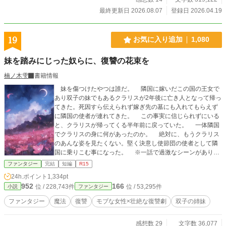
最終更新日 2026.08.07
登録日 2026.04.19
19
お気に入り追加
1,080
妹を踏みにじった奴らに、復讐の花束を
楠ノ木雫
書籍情報
妹を傷つけたやつは誰だ。 隣国に嫁いだこの国の王女で
あり双子の妹でもあるクラリスが2年後に亡き人となって帰っ
てきた。死因すら伝えられず嫁ぎ先の墓にも入れてもらえず
に隣国の使者が連れてきた。 この事実に信じられずにいる
と、クラリスが帰ってくる半年前に戻っていた。 一体隣国
でクラリスの身に何があったのか。 絶対に、もうクラリス
のあんな姿を見たくない。堅く決意し使節団の使者として隣
国に乗りこむ事になった。 ※一話で過激なシーンがありま
す。 ※他の投稿サイトにも掲載しています。 ※11話修
ファンタジー
完結
短編
R15
正、12話追加しました。* 【第1回新エンタメ小説大賞】にエ
24h.ポイント
1,334pt
ントリー中です。
952
166
位 / 228,743件
位 / 53,295件
小説
ファンタジー
ファンタジー
魔法
復讐
モブな女性×壮絶な復讐劇
双子の姉妹
感想数 29
文字数 36,077