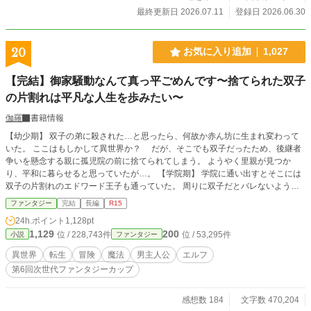
最終更新日 2026.07.11
登録日 2026.06.30
20
お気に入り追加
1,027
【完結】御家騒動なんて真っ平ごめんです〜捨てられた双子
の片割れは平凡な人生を歩みたい〜
伽羅
書籍情報
【幼少期】 双子の弟に殺された…と思ったら、何故か赤ん坊に生まれ変わって
いた。 ここはもしかして異世界か？ だが、そこでも双子だったため、後継者
争いを懸念する親に孤児院の前に捨てられてしまう。 ようやく里親が見つか
り、平和に暮らせると思っていたが…。 【学院期】 学院に通い出すとそこには
双子の片割れのエドワード王子も通っていた。 周りに双子だとバレないように
学院生活を送っていたが、何故かエドワード王子の影武者をする事になり…。
ファンタジー
完結
長編
R15
24h.ポイント
1,128pt
1,129
200
位 / 228,743件
位 / 53,295件
小説
ファンタジー
異世界
転生
冒険
魔法
男主人公
エルフ
第6回次世代ファンタジーカップ
感想数 184
文字数 470,204