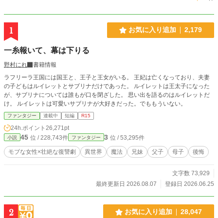
1
お気に入り追加
2,179
一糸報いて、幕は下りる
野村にれ
書籍情報
ラフリーラ王国には国王と、王子と王女がいる。 王妃は亡くなっており、夫妻
の子どもはルイレットとサブリナだけであった。 ルイレットは王太子になった
が、サブリナについては誰もが口を閉ざした。 思い出を語るのはルイレットだ
け。 ルイレットは可愛いサブリナが大好きだった。でももういない。
ファンタジー
連載中
短編
R15
24h.ポイント
26,271pt
45
3
位 / 228,743件
位 / 53,295件
小説
ファンタジー
モブな女性×壮絶な復讐劇
異世界
魔法
兄妹
父子
母子
後悔
文字数 73,929
最終更新日 2026.08.07
登録日 2026.06.25
2
お気に入り追加
28,047