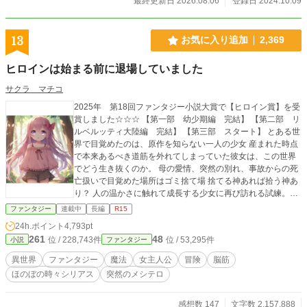
最終更新日 2026.08.06
登録日 2024.10.09
13
お気に入り追加
2,369
ヒロインは始まる前に退場していました
サクラ マチコ
2025年 第18回ファンタジー小説大賞で【ヒロイン賞】を受
賞しました☆☆☆ 【第一部 幼少期編 完結】 【第二部 リ
ルベルッティ大陸編 完結】 【第三部 スタート】 とある世
界で目覚めたのは、原作を知らない一人の少女 産まれた時点
で本来あるべき道筋を外れてしまっていた彼女は、この世界
でどう生き抜くのか。 母の愛情、突然の別れ、事故からの死
亡扱いで目覚めた場所はゴミ捨て場 捨てる神あれば拾う神あ
り？ 人の温かさに触れて成長する少女に再び訪れる試練。
『ダレカタスケテ』 少女の悲痛な叫びは届くのか………。 そ
ファンタジー
連載中
長編
R15
して、本来のヒロインが存在しない世界ではどんな未来が訪
24h.ポイント
4,793pt
れるのか。 主人公が７歳になる頃までは平和、ホノボノが続
261
48
位 / 228,743件
位 / 53,295件
小説
ファンタジー
きます。 ※閑話は ダークモードが多いですので 苦手な方は
読み飛ばして頂いても 主人公の物語には 然程影響がありませ
異世界
ファンタジー
魔法
女主人公
冒険
脳筋
ん。 主人公と両親に関わる周囲の話となりますので 後でまと
ほのぼの時々シリアス
突然のメシテロ
め読みでもOK。 ホノボノモードとのギャップが激しめですの
で お気を付けくださいませ('◇')ゞ ※注※ 主人公が『原作』
を知らないため『本編（原作）』描写はほとんど出ません。
感想数 147
文字数 2,157,888