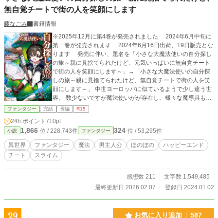
無自覚チートで街の人を笑顔にします
藤なごみ
書籍情報
※2025年12月に第4巻が発売されました 2024年6月中旬に
第一巻が発売されます 2024年6月16日出荷、19日販売とな
ります 発売に伴い、題名を「小さな大魔法使いの自分探し
の旅～親に見捨てられたけど、元気いっぱいに無自覚チート
で街の人を笑顔にします～」→「小さな大魔法使いの自分探
しの旅～親に見捨てられたけど、無自覚チートで街の人を笑
顔にします～」 中世ヨーロッパに似ているようで少し違う世
界。 数少ないですが魔法使いがが存在し、様々な魔導具も生
産され、人々の生活を支えています。 また、未開発の土地も
ファンタジー
完結
長編
R15
多く、数多くの冒険者が活動しています この世界のとある地
24h.ポイント
710pt
域では、シェルフィード王国とタターランド帝国という二つ
1,866
324
位 / 228,743件
位 / 53,295件
小説
ファンタジー
の国が争いを続けています 戦争を行る理由は様ながら長年戦
争をしては停戦を繰り返していて、今は辛うじて平和な時が
異世界
ファンタジー
魔法
男主人公
ほのぼの
ハッピーエンド
訪れています そんな世界の田舎で、男の子は産まれました 男
チート
スライム
の子の両親は浪費家で、親の資産を一気に食いつぶしてしま
い、あろうことかお金を得るために両親は行商人に幼い男の
子を売ってしまいました 男の子は行商人に連れていかれなが
感想数 211
文字数 1,549,485
ら街道を進んでいくが、ここで行商人一行が盗賊に襲われま
最終更新日 2026.02.07
登録日 2024.01.02
す そして盗賊により行商人一行が殺害される中、男の子にも
命の危険が迫ります 絶体絶命の中、男の子の中に眠っていた
力が目覚めて…… この物語は、男の子が各地を旅しながら自
29
お気に入り追加
587