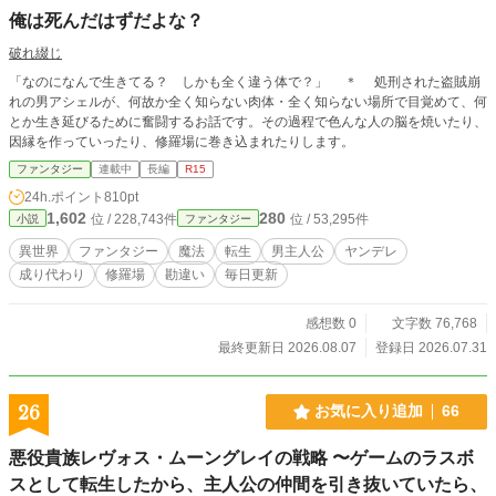
俺は死んだはずだよな？
破れ綴じ
「なのになんで生きてる？ しかも全く違う体で？」 ＊ 処刑された盗賊崩
れの男アシェルが、何故か全く知らない肉体・全く知らない場所で目覚めて、何
とか生き延びるために奮闘するお話です。その過程で色んな人の脳を焼いたり、
因縁を作っていったり、修羅場に巻き込まれたりします。
ファンタジー
連載中
長編
R15
24h.ポイント
810pt
1,602
280
位 / 228,743件
位 / 53,295件
小説
ファンタジー
異世界
ファンタジー
魔法
転生
男主人公
ヤンデレ
成り代わり
修羅場
勘違い
毎日更新
感想数 0
文字数 76,768
最終更新日 2026.08.07
登録日 2026.07.31
26
お気に入り追加
66
悪役貴族レヴォス・ムーングレイの戦略 〜ゲームのラスボ
スとして転生したから、主人公の仲間を引き抜いていたら、