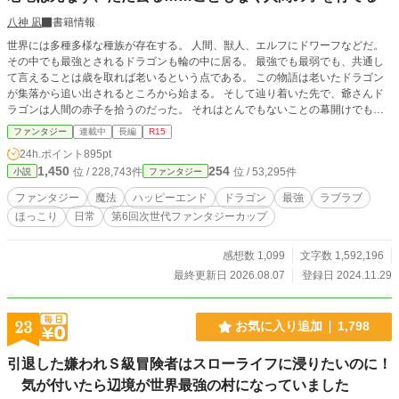
八神 凪
書籍情報
世界には多種多様な種族が存在する。 人間、獣人、エルフにドワーフなどだ。
その中でも最強とされるドラゴンも輪の中に居る。 最強でも最弱でも、共通し
て言えることは歳を取れば老いるという点である。 この物語は老いたドラゴン
が集落から追い出されるところから始まる。 そして辿り着いた先で、爺さんド
ラゴンは人間の赤子を拾うのだった。 それはとんでもないことの幕開けでも、
あった――
ファンタジー
連載中
長編
R15
24h.ポイント
895pt
1,450
254
位 / 228,743件
位 / 53,295件
小説
ファンタジー
ファンタジー
魔法
ハッピーエンド
ドラゴン
最強
ラブラブ
ほっこり
日常
第6回次世代ファンタジーカップ
感想数 1,099
文字数 1,592,196
最終更新日 2026.08.07
登録日 2024.11.29
23
お気に入り追加
1,798
引退した嫌われＳ級冒険者はスローライフに浸りたいのに！
気が付いたら辺境が世界最強の村になっていました