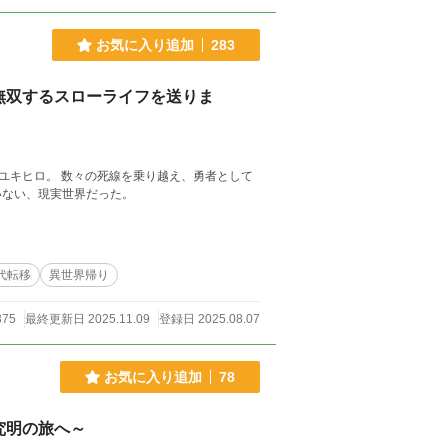
い。 んなもん、無理無理と最
お気に入り追加
283
様からの恩恵...『勇者』の力を保持したまま
。
無双するスローライフを送りま
ユキヒロ。 数々の死線を乗り越え、勇者として
いない、現実世界だった。
代転移
異世界帰り
375
最終更新日 2025.11.09
登録日 2025.08.07
お気に入り追加
78
究明の旅へ～