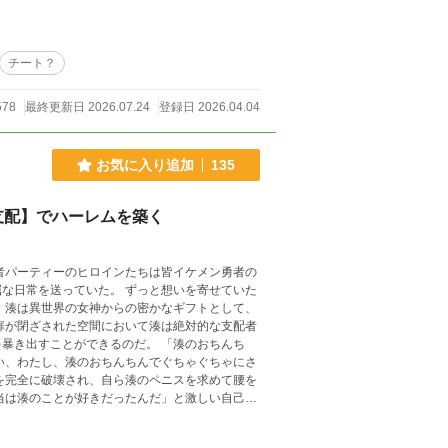
ってしまうのだろうか？ この物語はフィクションです。 実在の人物や団体とは一切関係がありません。
チート？
578
最終更新日 2026.07.24
登録日 2026.04.04
お気に入り追加
135
支配】でハーレムを築く
者パーティーのヒロインたちは皆イケメン勇者の
た。 ずっと想いを寄せていた
、湊は異世界の女神からの密かなギフトとして、
とができるのだ。 「湊のおちんち
の寝取りハーレムファンタジー開幕。