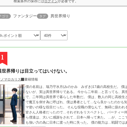
検索条件の保存には
ログイン
が必要です。
ファンタジー
異世界帰り
テゴリ
タグ
1
異世界帰りは目立ってはいけない。
アノマロカリス
書籍情報
僕の名前は、瑞乃守水月(みのかみ みずき)17歳の高校生だ。 僕はこんな発言をすると…厨二と思われるかも知れ
ないが、実は異世界帰りである。 今から二年前…と言っても、異世界に転移した時の日本時間は止まっていたの
で、二年間は異世界で暮らした年数だ。 僕は、数人の同じ高校生と共に（学校は違う）異世界に召喚された。 そこ
で魔王を倒す為に呼ばれ、僕は勇者として…なら良かったのかも知れないが…？ チームサポ
マ使いの様な役目だった。 そんな役職の僕なんて、無碍に扱われる…と思っていたが…？ パーティーメンバーは、
皆さん人格者だったので…それぞれをリスペクトし、パーティー仲は良
ら僕達は、大いに感謝をされて…日本へ帰って来た。 …が、ここで1つ問題が起きた。 みんなの能力は、あまりに
も強い力の為に日本に渡った時に失った。 僕の能力は…戦闘ではあまり役に立たない物だったので、日本でも難な