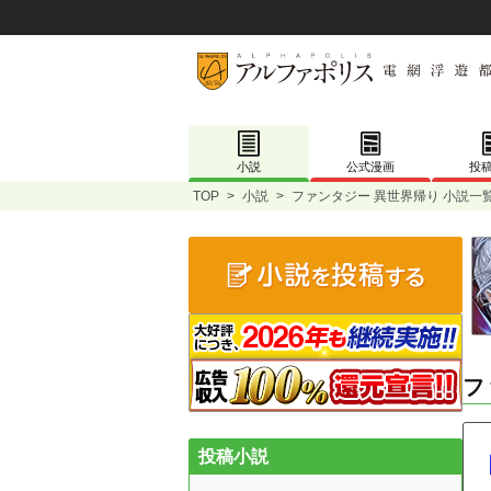
小説
公式漫画
投
TOP
>
小説
>
ファンタジー 異世界帰り 小説一
フ
投稿小説