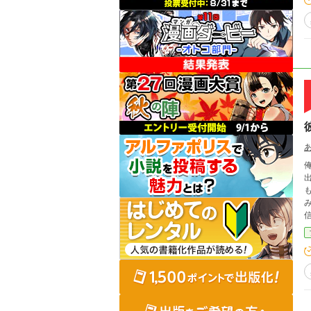
俺.
出来る手
も
み)の浮
信じたくな
は
か？ 時が経てば、少しずつあいつの事を忘れて
未だ
跳ねられて
く
い女性が
場所、天界で