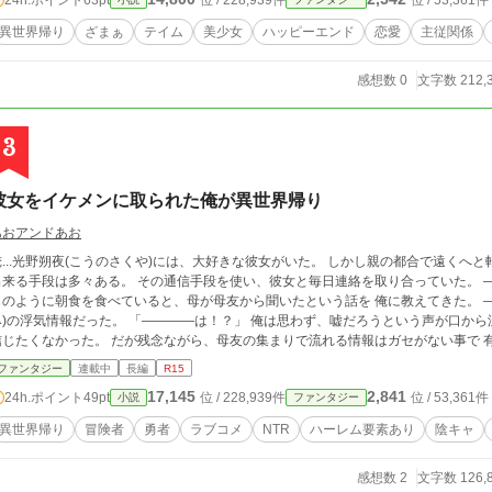
位 / 228,939件
位 / 53,361件
異世界帰り
ざまぁ
テイム
美少女
ハッピーエンド
恋愛
主従関係
感想数 0
文字数 212,
3
彼女をイケメンに取られた俺が異世界帰り
あおアンドあお
..光野朔夜(こうのさくや)には、大好きな彼女がいた。 しかし親の都合で遠くへと転校してしまった。 だが今は遠くの人と通信が
段は多々ある。 その通信手段を使い、彼女と毎日連絡を取り合っていた。 ―――そんな恋愛関係が続くこと、数ヶ月。 いつ
のように朝食を食べていると、母が母友から聞いたという話を 俺に教えてきた。 ―――それは俺の彼女...海川恵美(うみかわめぐ
気情報だった。 「――――は！？」 俺は思わず、嘘だろうという声が口から洩れてしまう。 あいつが浮気してをいたなんて
かった。 だが残念ながら、母友の集まりで流れる情報はガセがない事で 有名だった。 恵美の浮気にショックを受けた俺
、未練が残らないようにと、 あいつとの連絡手段の全て絶ち切った。 恵美の浮気を聞かされ、一体どれだけの月日が流れただろう
ファンタジー
連載中
長編
R15
いくものだと思っていた。 ―――だが、現実は厳しかった。 幾ら時が過ぎろうとも、
17,145
2,841
24h.ポイント
49pt
位 / 228,939件
位 / 53,361件
小説
ファンタジー
に恵美の裏切りを忘れる事なんて 出来ずにいた。 ......そんな日々が幾ばくか過ぎ去った、とある日。 ―――――俺はトラックに
しまった。 今度こそ良い人生を願いつつ、薄れゆく意識と共にまぶたを閉じていく。 ......が、その瞬間、 突如と聞こえて
異世界帰り
冒険者
勇者
ラブコメ
NTR
ハーレム要素あり
陰キャ
る大きな声にて、俺の消え入った意識は無理やり 引き戻されてしまう。 俺は目を開け、声の聞こえた方向を見ると、そこには美し
 立っていた。 その女性にここはどこだと訊ねてみると、ニコッとした微笑みで こう告げてくる。 ―――ここは天国に近い
感想数 2
文字数 126,
す。 そしてその女性は俺の顔を見て、続け様にこう言った。 ―――ようこそ、天界に勇者様。 ...と。 どうやら俺は、こ