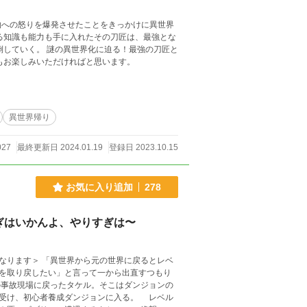
物への怒りを爆発させたことをきっかけに異世界
る知識も能力も手に入れたその刀匠は、最強とな
倒していく。 謎の異世界化に迫る！最強の刀匠と
もお楽しみいただければと思います。
異世界帰り
027
最終更新日 2024.01.19
登録日 2023.10.15
お気に入り追加
278
ぎはいかんよ、やりすぎは〜
世界に戻るとレベ
を取り戻したい」と言って一から出直すつもり
、初心者養成ダンジョンに入る。 レベル