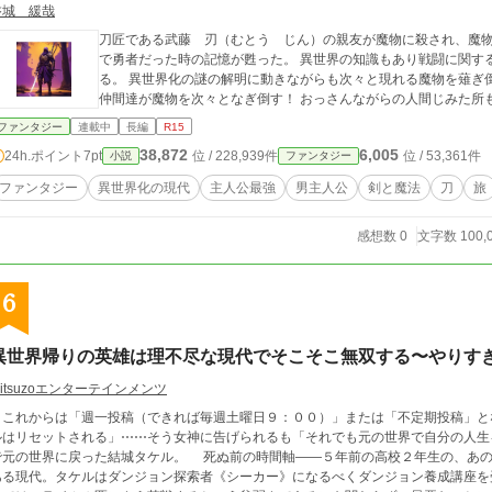
磐城 緩哉
刀匠である武藤 刃（むとう じん）の親友が魔物に殺され、魔
で勇者だった時の記憶が甦った。 異世界の知識もあり戦闘に関す
る。 異世界化の謎の解明に動きながらも次々と現れる魔物を薙ぎ
仲間達が魔物を次々となぎ倒す！ おっさんながらの人間じみた所
ファンタジー
連載中
長編
R15
38,872
6,005
24h.ポイント
7pt
位 / 228,939件
位 / 53,361件
小説
ファンタジー
ファンタジー
異世界化の現代
主人公最強
男主人公
剣と魔法
刀
旅
感想数 0
文字数 100,
6
異世界帰りの英雄は理不尽な現代でそこそこ無双する〜やりす
itsuzoエンターテインメンツ
これからは「週一投稿（できれば毎週土曜日９：００）」または「不定期投稿」となります＞ 「異世界から元の
ルはリセットされる」⋯⋯そう女神に告げられるも「それでも元の世界で自分の人生
世界に戻った結城タケル。 死ぬ前の時間軸——５年前の高校２年生の、あの事故現場に戻ったタケル。そこはダンジョンの
ある現代。タケルはダンジョン探索者《シーカー》になるべくダンジョン養成講座を受け