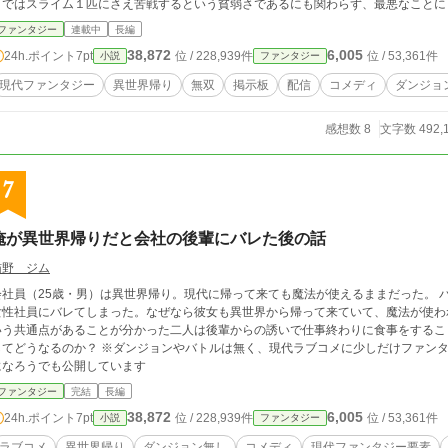
１ではスライム１匹にさえ苦戦するという貧弱さであるにも関わらず、最悪なことに２匹
中、タケルは「どうにかしなければ⋯⋯」と必死の中、ステータスをおもむろに開く
ファンタジー
連載中
長編
界に転移し魔王を倒した勇者が、ダンジョンのある現代に戻っていろいろとやらかし
38,872
6,005
24h.ポイント
7pt
位 / 228,939件
位 / 53,361件
小説
ファンタジー
ていく物語である。
現代ファンタジー
異世界帰り
無双
掲示板
配信
コメディ
ダンジョ
感想数 8
文字数 492,
7
俺が異世界帰りだと会社の後輩にバレた後の話
猫野 ジム
会社員（25歳・男）は異世界帰り。現代に帰って来ても魔法が使えるままだった。 
女性社員にバレてしまった。なぜなら彼女も異世界から帰って来ていて、魔法が使われたことを察
いう共通点があることが分かった二人は後輩からの誘いで仕事終わりに食事をするこ
るのか？ ※ダンジョンやバトルは無く、現代ラブコメに少しだけファンタジー要素が入った作品です ※カクヨム・小説家
になろうでも公開しています
ファンタジー
完結
長編
38,872
6,005
24h.ポイント
7pt
位 / 228,939件
位 / 53,361件
小説
ファンタジー
ラブコメ
異世界帰り
ダンジョン無し
コメディ
現代ファンタジー要素