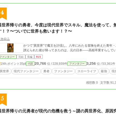
女性...女神メリアーナの管轄する異世界に蔓延る 魔族の王、魔王を打ち倒す勇者として選ばれたらし
が、俺はふと考える。 「勇者となって使命に没頭すれば、恵美の事を忘れられるのでは！？」 そう思った俺は、女神
を快く受諾する。 こうして俺は魔王の討伐の為、異世界へと旅立って行く。 ―――それから、五年と数ヶ月後が流れた。 幾
4
度の艱難辛苦を乗り越えた俺は、女神様の願いであった魔王の討伐に 見事成功し、女神
元の世界へと 帰還するのだった。 ※小説家になろう様とツギクル様でも掲載中です
異世界帰りの勇者、今度は現代世界でスキル、魔法を使って、
す！？〜ついでに世界も救います！？〜
マカロニ
かつて“異世界”で魔王を討伐し、八年にわたる冒険を終えた青年・
讃えられた彼が帰ってきたのは、元の日本――高校卒業すらして
ファンタジー
完結
長編
R15
20,766
3,256
24h.ポイント
35pt
位 / 228,939件
位 / 53,361件
小説
ファンタジー
異世界
現代ファンタジー
勇者
ファンタジー
スローライフ
最強
現
感想数 0
文字数 91,
5
異世界帰りの元勇者が現代の危機を救う～謎の異世界化、原因