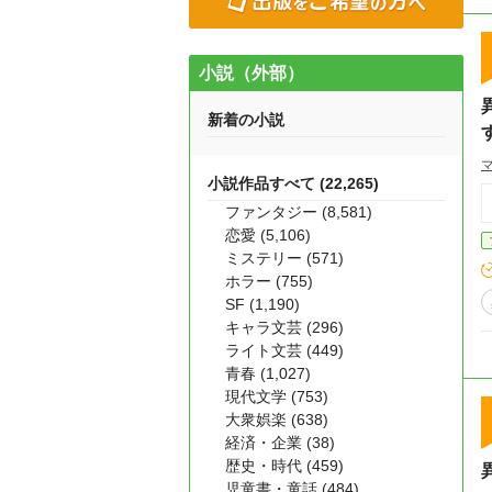
の
初は断った。 だ
様の嘆願
小説（外部）
新着の小説
小説作品すべて (22,265)
ファンタジー (8,581)
恋愛 (5,106)
ミステリー (571)
ホラー (755)
SF (1,190)
キャラ文芸 (296)
ライト文芸 (449)
青春 (1,027)
現代文学 (753)
大衆娯楽 (638)
経済・企業 (38)
歴史・時代 (459)
児童書・童話 (484)