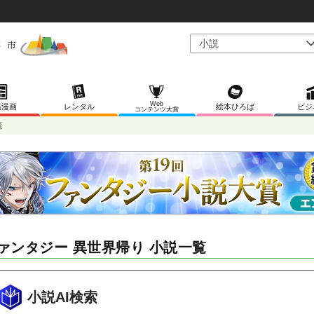
Web
稿漫画
レンタル
絵本ひろば
ビジ
コンテンツ大賞
覧
ァンタジー 異世界帰り 小説一覧
小説AI検索