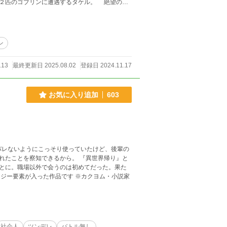
のゴブリンに遭遇するタケル。 絶望の
。それはただの悪あがきのようなものだった
ン
113
最終更新日 2025.08.02
登録日 2024.11.17
お気に入り追加
603
バレないようにこっそり使っていたけど、後輩の
知できるから。 『異世界帰り』と
とに。職場以外で会うのは初めてだった。果た
社会人
ツンデレ
バトル無し