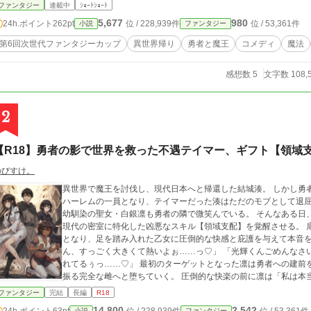
く使えた。 だが、それが良くなかった。 変に悪目立ちをして、一部の者達から目を付けられる事に… 僕は一体、
ファンタジー
連載中
ｼｮｰﾄｼｮｰﾄ
どうな
5,677
980
24h.ポイント
262pt
位 / 228,939件
位 / 53,361件
小説
ファンタジー
第6回次世代ファンタジーカップ
異世界帰り
勇者と魔王
コメディ
魔法
感想数 5
文字数 108,
2
【R18】勇者の影で世界を救った不遇テイマー、ギフト【領域
のびすけ。
異世界で魔王を討伐し、現代日本へと帰還した結城湊。 しかし勇
ハーレムの一員となり、テイマーだった湊はただのモブとして退屈な日常を送ってい
幼馴染の聖女・白銀凛も勇者の隣で微笑んでいる。 そんなある日
現代の密室に特化した凶悪なスキル【領域支配】を覚醒させる。 扉が閉ざされた空間において湊は絶対的な支配者
となり、足を踏み入れた乙女に圧倒的な快感と庇護を与えて本音を暴き出すこ
ん、すっごく大きくて熱いよぉ……っ♡」 「光輝くんごめんなさい、わたし、湊のおちんちんでぐちゃぐちゃにさ
れてるぅっ……♡」 最初のターゲットとなった凛は勇者への建前を完全に破壊され、自ら湊のペニスを求めて腰を
振る完全な雌へと堕ちていく。 圧倒的な快楽の前に凛は「私は本当は湊のことが好きだったんだ」と激しい自己正
当化を起こし、ズブズブと依存の沼へと沈んでいった。 勇者の陰で世界を救った心優しきテイマーが、現代の密室
ファンタジー
完結
長編
R18
でかつての仲間たちを次々と自分だけの雌に作り変えていく極上
14,800
2,542
24h.ポイント
63pt
小説
ファンタジー