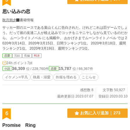
思い込みの恋
秋月朔夕
書籍情報
サッカー部のエースである葉山くんに告白された。けれどこれは罰ゲームでしょ
う。だって彼の友達二人が植え込みでコッチをニヤニヤしながら見ているのだか
ら。 ムーンライトノベル にも掲載中。 おかげさまでムーンライトノベル では 2
020年3月14日、2020年3月15日、日間ランキング1位。 2020年3月18日、週間
ランキング1位。 2020年3月19日、週間ランキング1位。
恋愛
完結
長編
R18
24h.ポイント
7pt
36,309
15,787
位 / 228,760件
位 / 66,367件
小説
恋愛
イケメン×平凡
執着・溺愛
外堀を埋める
こじらせ
感想数 8
文字数 50,927
最終更新日 2023.07.07
登録日 2020.03.10
6
お気に入り追加
273
Promise Ring