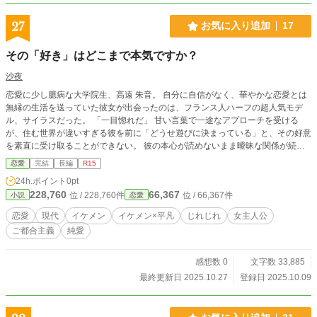
27
お気に入り追加
17
その「好き」はどこまで本気ですか？
沙夜
恋愛に少し臆病な大学院生、高遠 朱音。 自分に自信がなく、華やかな恋愛とは
無縁の生活を送っていた彼女が出会ったのは、フランス人ハーフの超人気モデ
ル、サイラスだった。 「一目惚れだ」 甘い言葉で一途なアプローチを受ける
が、住む世界が違いすぎる彼を前に「どうせ遊びに決まっている」と、その好意
を素直に受け取ることができない。 彼の本心が読めないまま曖昧な関係が続く
中、朱音はサイラスが他の女性とキスをする場面を目撃してしまう。 「やっぱ
恋愛
完結
長編
R15
り遊びだった」と冷静を装う彼女だったが、その胸には、今まで知らなかった鋭
24h.ポイント
0pt
い痛みが走り始めていた。
228,760
66,367
位 / 228,760件
位 / 66,367件
小説
恋愛
恋愛
現代
イケメン
イケメン×平凡
じれじれ
女主人公
ご都合主義
純愛
感想数 0
文字数 33,885
最終更新日 2025.10.27
登録日 2025.10.09