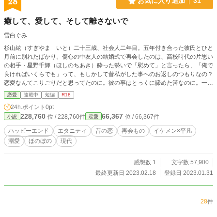
28
お気に入り追加
31
癒して、愛して、そして離さないで
雪白ぐみ
杉山絃（すぎやま いと）二十三歳、社会人二年目。五年付き合った彼氏とひと
月前に別れたばかり。傷心の中友人の結婚式で再会したのは、高校時代の片思い
の相手・星野千輝（ほしのちあき）酔った勢いで「慰めて」と言ったら、「俺で
良ければいくらでも」って、もしかして昔私がした事へのお返しのつもりなの？
恋愛なんてこりごりだと思ってたのに。彼の事はとっくに諦めた筈なのに。一
方、千輝は絃との再会を待ち望んでいて…。＊ヒロインは自己肯定感が低めです
恋愛
連載中
短編
R18
が、終盤に向けて成長させたいと思っています。R18には※表記有。ムーンライ
24h.ポイント
0pt
トノベルズ様にも投稿しています。
228,760
66,367
位 / 228,760件
位 / 66,367件
小説
恋愛
ハッピーエンド
エタニティ
昔の恋
再会もの
イケメン×平凡
溺愛
ほのぼの
現代
感想数 1
文字数 57,900
最終更新日 2023.02.18
登録日 2023.01.31
28
件