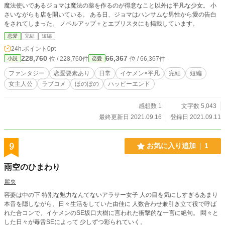
魔法使いであるジョマは魔法の薬を作るのが得意なこと以外は平凡な少女。 小
さいながらも店を開いている。 ある日、ジョマはハンサムな男性から愛の告白
をされてしまった。 ノベルアップ＋とエブリスタにも掲載しています。
恋愛
完結
短編
24h.ポイント
0pt
228,760
66,367
位 / 228,760件
位 / 66,367件
小説
恋愛
ファンタジー
恋愛要素あり
日常
イケメン×平凡
完結
短編
女主人公
ラブコメ
ほのぼの
ハッピーエンド
感想数 1
文字数 5,043
最終更新日 2021.09.16
登録日 2021.09.11
9
お気に入り追加
1
雨空のひまわり
麗央
容姿は中の下 特別な魅力なんてないアラサー女子 人の目を気にしすぎるあまり
本音を隠しながら、日々生活をしていた由佳に 人数合わせ兼引き立て役で呼ば
れた合コンで、イケメンのSE坂口大樹に言われた衝撃的な一言に絶句。 悶々と
した日々が毒舌SEによって 少しずつ彩られていく。