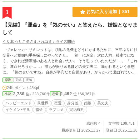
1
お気に入り追加
851
【完結】『運命』を『気のせい』と答えたら、婚姻となりま
して
うり北 うりこ＠ざまされコミカライズ開始
ヴォレッカ・サミレットは、領地の危機をどうにかするために、三年ぶりに社
交界へと婚姻相手を探しにやってきた。 第一にお金、次に人柄、後妻ではな
く、できれば清潔感のある人と出会いたい。 そう思っていたのだが──。 「これ
は、運命だろうか……」 誰もが振り返るほどの美丈夫に、囁かれるという事態
に。 「気のせいですね」 自身が平凡だと自覚があり、からかって遊ばれている
と思って、そう答えたヴォレッカ。 だが、これがすべての始まりであった。
恋愛
完結
長編
超絶平凡令嬢と、女性が苦手な美丈夫の織りなす、どこかかみ合わない婚姻ラブ
24h.ポイント
484pt
ストーリー。 全43話＋番外編です。
2,736
1,492
位 / 228,760件
位 / 66,367件
小説
恋愛
ハッピーエンド
異世界
恋愛
身分差
婚姻
美丈夫
イケメン×平凡
借金
ラブコメ
完結確約
感想数 4
文字数 109,751
最終更新日 2025.11.27
登録日 2025.11.18