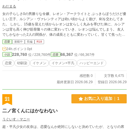
わだまる
女の子らしさ0の男勝りな令嬢、レオン・アークライトと ぶっきらぼうだけど優
しい王子、ルシアン・ヴァレンティアは幼い頃からよく遊び、剣を交わしてき
た。 しかし、15歳を迎えた頃からレオンは女らしく丸みを帯びた体に、ルシア
ンは背も高く伸び筋骨隆々の体に変わっていき、レオンは悩んでしまう。 友人
でしかなかった2人の関係が、体の成長とともに変わっていく。甘くて焦ったい
ラブストーリーです。
恋愛
連載中
長編
R18
24h.ポイント
0pt
228,760
66,367
位 / 228,760件
位 / 66,367件
小説
恋愛
恋愛
幼馴染
イケメン
イケメン×平凡
ハッピーエンド
感想数 0
文字数 6,475
最終更新日 2026.06.29
登録日 2026.06.29
21
お気に入り追加
1
二ノ宮くんにはかなわない
うぐいす・マニー
超・平凡少女の友奈は、恋愛なんか絶対にしないと決めていたが、 となりの席