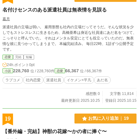
名付けセンスのある派遣社員は無表情を見誤る
嘉月
派遣社員の立場は弱い。 雇用形態も社内の立場だってそうだ。そんな状況を少
しでもストレスレスに生きるため、高橋亜希は身近な社員達にあだ名をつけて、
こっそりと呼んでいた。 それはメンタル安定にとても役立っていたのだ。無表
情な彼に見つかってしまうまで。 本編完結済み。 毎日22時、1話ずつ公開予定
です。
恋愛
完結
短編
24h.ポイント
0pt
228,760
66,367
位 / 228,760件
位 / 66,367件
小説
恋愛
ラブコメ
社内恋愛
派遣社員
イケメン×平凡
あだ名
感想数 0
文字数 11,814
最終更新日 2025.10.25
登録日 2025.10.15
19
お気に入り追加
19
【番外編・完結】神獣の花嫁〜かの者に捧ぐ〜