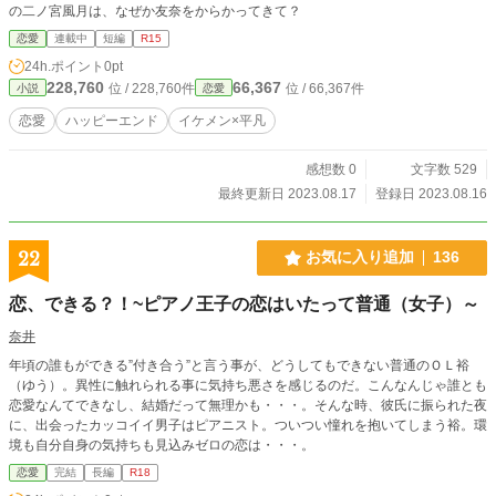
の二ノ宮風月は、なぜか友奈をからかってきて？
恋愛
連載中
短編
R15
24h.ポイント
0pt
228,760
66,367
位 / 228,760件
位 / 66,367件
小説
恋愛
恋愛
ハッピーエンド
イケメン×平凡
感想数 0
文字数 529
最終更新日 2023.08.17
登録日 2023.08.16
22
お気に入り追加
136
恋、できる？！~ピアノ王子の恋はいたって普通（女子）～
奈井
年頃の誰もができる”付き合う”と言う事が、どうしてもできない普通のＯＬ裕
（ゆう）。異性に触れられる事に気持ち悪さを感じるのだ。こんなんじゃ誰とも
恋愛なんてできなし、結婚だって無理かも・・・。そんな時、彼氏に振られた夜
に、出会ったカッコイイ男子はピアニスト。ついつい憧れを抱いてしまう裕。環
境も自分自身の気持ちも見込みゼロの恋は・・・。
恋愛
完結
長編
R18