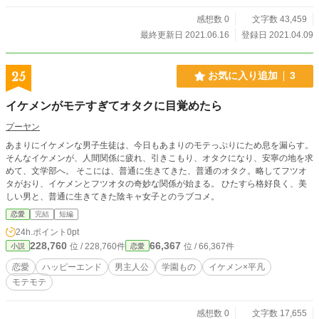
感想数 0
文字数 43,459
最終更新日 2021.06.16
登録日 2021.04.09
25
お気に入り追加
3
イケメンがモテすぎてオタクに目覚めたら
プーヤン
あまりにイケメンな男子生徒は、今日もあまりのモテっぷりにため息を漏らす。
そんなイケメンが、人間関係に疲れ、引きこもり、オタクになり、安寧の地を求
めて、文学部へ。 そこには、普通に生きてきた、普通のオタク。略してフツオ
タがおり、イケメンとフツオタの奇妙な関係が始まる。 ひたすら格好良く、美
しい男と、普通に生きてきた陰キャ女子とのラブコメ。
恋愛
完結
短編
24h.ポイント
0pt
228,760
66,367
位 / 228,760件
位 / 66,367件
小説
恋愛
恋愛
ハッピーエンド
男主人公
学園もの
イケメン×平凡
モテモテ
感想数 0
文字数 17,655