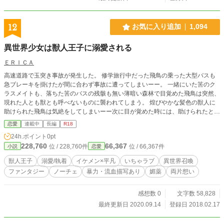
12
お気に入り追加
1,094
異世界少女は獣人王子に溺愛される
ＥＲＩＣＡ
高速道路で玉突き事故が発生した。 修学旅行中だった飛鳥の乗った大型バスも
急ブレーキを掛けたが間に合わず事故に遭ってしまいーー。 一緒にいた筈のク
ラスメイトも、落ちた筈のバスの残骸も無い薄暗い森林で目覚めた飛鳥は突然、
現れた人とも獣とも呼べないものに襲われてしまう。 煌びやかな髪色の獣人に
助けられた飛鳥は気絶をしてしまいーー次に目が覚めた時には、助けられたとき
の記憶を忘れてしまっていた。 目の前にいるイケメン(人間)が、自分を助けてく
恋愛
連載中
長編
R18
れた獣人だとは気付かない…。 そんな飛鳥を見て何を思ったかイケメンはいき
24h.ポイント
0pt
なり飛鳥にキスをして――。 飛鳥を愛し過ぎた王子の苦悩と執着。 王子を愛し
228,760
66,367
位 / 228,760件
位 / 66,367件
小説
恋愛
てるからこそ離れようとする飛鳥。 二人が互いの想いに気付く事は出来るの
か。 そして、想いが交差して幸せになれるのだろうか。 溺愛獣人王子×異世界
獣人王子
溺愛/執着
イケメン×平凡
いちゃラブ
異世界召喚
トリップ少女。
ファンタジー
ノーチェ
暴力・流血描写あり
媚薬
両片想い
感想数 0
文字数 58,828
最終更新日 2020.09.14
登録日 2018.02.17