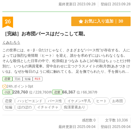
最終更新日 2023.09.28
登録日 2023.09.28
26
お気に入り追加
30
［完結］お布団バースはだっこして期。
くみたろう
この世界には、α・β・Ωだけじゃなく、さまざまな“バース性”が存在する。 人に
よっては強烈な発情期〈ヒート〉を迎え、誰かを求めずにはいられなくなる。
そんな殺伐とした日常の中で、松浪椛(まつなみ もみじ)の毎日はちょっとだけ特
別だ。 いつもの満員電車。背中合わせに立つクラスメイトの秋月啓(あきづき け
い)は、なぜか毎日のように椛に触れてくる。 足を撫でられたり、手を握られた
り――誰にも気づかれない小さな痴漢。 なのにそこには、なぜか安心するよう
恋愛
完結
短編
R15
な甘さがあって、とろけそうになる心。 それは“独占”にも似た執着で――。 眠
24h.ポイント
0pt
気とぬくもりに溺れていく、痴漢から始まる、ゆるふわ甘え独占ラブ。
228,760
66,367
位 / 228,760件
位 / 66,367件
小説
恋愛
恋愛
ハッピーエンド
バース性
イケメン×平凡
ヒート
お布団
短編
ほのぼの
イチャイチャ
痴漢要素あり
感想数 0
文字数 10,336
最終更新日 2025.09.04
登録日 2025.09.04