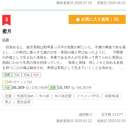
最終更新日 2026.07.16
登録日 2026.06.22
3
お気に入り追加
22
蜜月
絵麻
目覚めると、倉沢美桜は戦争真っ只中の知覧の町にいた。不慮の事故で命を落
とし、この時代に暮らす七歳の少女・美苑の魂と呼びあったようだ。 子爵家
の外腹として生まれた美苑を、本妻である夫人が引き取って育てられた美苑は、
熱病にかかり生死の境を彷徨っていた。 美苑と美桜、同じミオと読める名前
を持つ二人の魂は融合され、美桜は美苑として生きていくことを決める。 時
は流れ、美苑は学徒動員として軍基地で、特攻兵の身の回りの世話をするよう銘
恋愛
完結
長編
R18
じられる。 美苑は指導教官である、長谷川潤弥の部屋の専属の掃除係とな
24h.ポイント
7pt
る。 ある日、美苑は同じく基地に通うことになった友人から、潤弥が子作り
36,309
15,787
位 / 228,760件
位 / 66,367件
小説
恋愛
の為に嫁を探していると聞かされる。 淡い恋心を潤弥に抱いていた美苑は心
を痛め、噂の真偽を確かめる。 「子作りの為に、結婚するって本当ですか？」
恋愛
性描写強め
年の差
年の差恋愛
イケメン×平凡
溺愛/執着
子供の自分は恋愛対象にならないと、落ち込む美苑に潤弥は―――。
軍人
歴史改変
「対象に、なってみるか？」 イケメン軍人✕女学生。 年の差十歳の官
能ラブ。
感想数 0
文字数 13,577
最終更新日 2025.02.22
登録日 2025.02.20