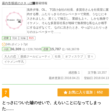
霧内杳/眼鏡のさきっぽ
書籍情報
浅井夕海、OL。 下請け会社の社長、多賀谷さんを社長室に案
内する際、ふたりっきりのエレベーターで突然、うなじにキ
スされました。 若くして独立し、業績も上々。 しかも独身で
イケメン、そんな多賀谷社長が地味で無表情な私なんか相手
にするはずなくて。 なのに次きたとき、やっぱりふたりっき
りのエレベーターで……。
恋愛
完結
短編
R15
24h.ポイント
7pt
36,309
15,787
位 / 228,760件
位 / 66,367件
小説
恋愛
大人の恋
眼鏡クールビューティ
社長
オフィスラブ
甘々
イケメン×平凡
感想数 1
文字数 10,357
最終更新日 2018.04.21
登録日 2018.04.13
7
お気に入り追加
652
とっさについた嘘のせいで、えらいことになってしまっ
た……