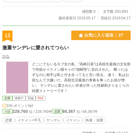
いね」 そう言ったと同時に、景色が急に変わり、男の家―
―高層マンションの最上階へと連れてこられていた。 男の
感想数 0
文字数 203,893
独特の雰囲気に知らず知らずの内に引き込まれ、一緒に眠る
最終更新日 2019.05.17
登録日 2019.04.17
ことになってしまった瑞希。言葉で抵抗しようとしたが、
「お前、もう諦めて、俺におとなしく守られちゃいなよ」
という意味不明であり一方的な理由で、瑞希は言い返しとい
15
お気に入り追加
27
うカウンターパンチをくらわしたくなったのである。だがし
かし、そこは大人ということで、ぐっと堪えた。彼女は魔法
激重ヤンデレに愛されてつらい
でもかけられたように、すぐに眠くなり、そのまま意識を喪
失。 そうして、瑞希が目を覚ますと、男はそばにおらず、
ひな
あの駅のロータリーに座っていた時刻へと、時は巻き戻って
いた―――― ＊この作品は、小説家になろう、エブリス
どこにでもいるモブ女の私、“高崎日菜”は高校生最後の文化祭
タ、魔法iランド、カクヨムにも掲載されています。
で何故かイケメン陽キャの“池崎翔”に告白された。 断ったは
ずなのに相手は私と付き合ってると言い張る。 違う、私はお
前なんて大嫌いだ。高校生活最後の青春を奪ったお前が憎
い。 ヤンデレに愛されたい作者が作った性癖刺さりまくりの
純愛ストーリーです！
恋愛
連載中
長編
R18
24h.ポイント
0pt
228,760
66,367
位 / 228,760件
位 / 66,367件
小説
恋愛
恋愛
イケメン×平凡
ヤンデレ
イケメン
執着・溺愛