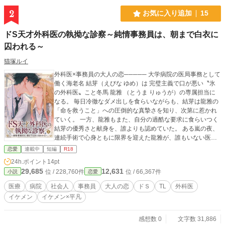
2
お気に入り追加
15
ドS天才外科医の執拗な診察～純情事務員は、朝まで白衣に
囚われる～
猫塚ルイ
外科医×事務員の大人の恋───── 大学病院の医局事務として
働く海老名 結芽（えびな ゆめ）は 完璧主義で口が悪い〝氷
の外科医〟こと冬馬 龍雅 （とうま りゅうが）の専属担当に
なる。 毎日冷徹なダメ出しを食らいながらも、結芽は龍雅の
「命を救うこと」への圧倒的な真摯さを知り、次第に惹かれ
ていく。 一方、龍雅もまた、自分の過酷な要求に食らいつく
結芽の優秀さと献身を、誰よりも認めていた。 ある嵐の夜、
連続手術で心身ともに限界を迎えた龍雅が、誰もいない医局
で結芽に見せた「一瞬の脆さ」 それを境に、二人の「仕事上
恋愛
連載中
短編
R18
の信頼」は、甘く切ない「独占欲」へと変貌していく。 白衣
24h.ポイント
14pt
と制服、守るべき境界線の上で揺れる大人のじれキュン・オ
29,685
12,631
位 / 228,760件
位 / 66,367件
小説
恋愛
フィスラブ。
医療
病院
社会人
事務員
大人の恋
ドＳ
TL
外科医
イケメン
イケメン×平凡
感想数 0
文字数 31,886