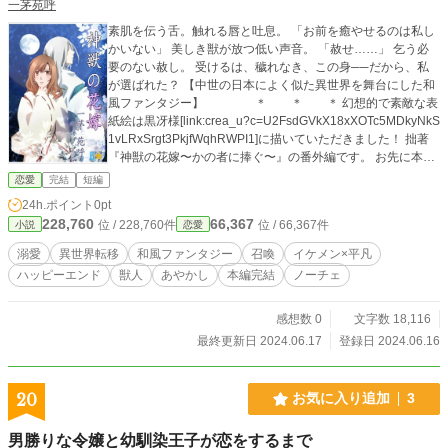
一茅苑呼
素肌を伝う舌。触れる唇と吐息。 「お前を癒やせるのは私し
かいない」 美しき獣が放つ低い声音。 「赦せ……」 乞う必
要のない赦し。 受けるは、穢れなき、この身──だから、私
が選ばれた？ 【中世の日本によく似た異世界を舞台にした和
風ファンタジー】 ＊ ＊ ＊ 幻想的で素敵な表
紙絵は黒冴様[link:crea_u?c=U2FsdGVkX18xXOTc5MDkyNkS
1vLRxSrgt3PkjfWqhRWPI1]に描いていただきました！ 拙著
『神獣の花嫁〜かの者に捧ぐ〜』の番外編です。 お先に本編
をお読みいただければと思います。
恋愛
完結
短編
24h.ポイント
0pt
228,760
66,367
位 / 228,760件
位 / 66,367件
小説
恋愛
溺愛
異世界転移
和風ファンタジー
召喚
イケメン×平凡
ハッピーエンド
獣人
あやかし
本編完結
ノーチェ
感想数 0
文字数 18,116
最終更新日 2024.06.17
登録日 2024.06.16
20
お気に入り追加
3
男勝りな令嬢と幼馴染王子が恋をするまで