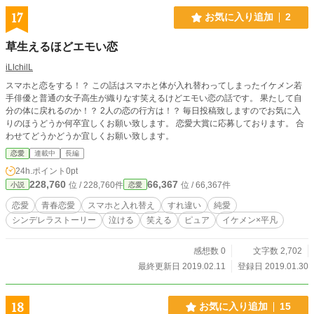
17
お気に入り追加
2
草生えるほどエモい恋
iLlchilL
スマホと恋をする！？ この話はスマホと体が入れ替わってしまったイケメン若
手俳優と普通の女子高生が織りなす笑えるけどエモい恋の話です。 果たして自
分の体に戻れるのか！？ 2人の恋の行方は！？ 毎日投稿致しますのでお気に入
りのほうどうか何卒宜しくお願い致します。 恋愛大賞に応募しております。 合
わせてどうかどうか宜しくお願い致します。
恋愛
連載中
長編
24h.ポイント
0pt
228,760
66,367
位 / 228,760件
位 / 66,367件
小説
恋愛
恋愛
青春恋愛
スマホと入れ替え
すれ違い
純愛
シンデレラストーリー
泣ける
笑える
ピュア
イケメン×平凡
感想数 0
文字数 2,702
最終更新日 2019.02.11
登録日 2019.01.30
18
お気に入り追加
15