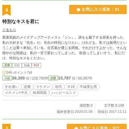
4
お気に入り追加
91
特別なキスを君に
ぐるもり
新進気鋭のメイクアップアーティスト『シン』。誰をも魅了する容姿を持った、
私の大好きな『先生』だ。先生の特別になりたい。けれども、私では無理だとい
うことは重々承知している。合言葉が通じる関係。それだけでよかった。そんな
穏やかな関係は、私の一言で変わってしまった。 欲張ってしまいそう。 私にだ
け、特別なキスをください。
恋愛
完結
短編
R18
24h.ポイント
7pt
36,309
15,787
位 / 228,760件
位 / 66,367件
小説
恋愛
すれ違い
恋愛
イケメン
現代
Ｒ18
不誠実な男
イケメン×平凡
師弟関係
ハッピーエンド
感想数 0
文字数 9,199
最終更新日 2020.01.05
登録日 2017.11.11
5
お気に入り追加
977