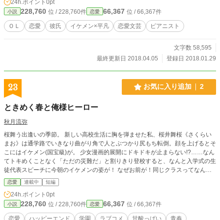
24h.ポイント
0pt
228,760
66,367
位 / 228,760件
位 / 66,367件
小説
恋愛
ＯＬ
恋愛
彼氏
イケメン×平凡
恋愛文芸
ピアニスト
文字数 58,595
最終更新日 2018.04.05
登録日 2018.01.29
23
お気に入り追加
2
ときめく春と俺様ヒーロー
秋月流弥
桜舞う出逢いの季節。 新しい高校生活に胸を弾ませた私、桜井舞桜《さくらい
まお》は通学路でいきなり曲がり角で人とぶつかり尻もち転倒。顔を上げるとそ
こにはイケメン(国宝級)が。 少女漫画的展開にドキドキが止まらない!?……なん
てトキめくことなく「ただの災難だ」と割りきり登校すると、なんと入学式の生
徒代表スピーチに今朝のイケメンの姿が！ なぜお前が！同じクラスってなんじ
ゃそりゃ!? 次々重なるハプニング&彼のアピール(？)に屈するわけにはいかな
恋愛
連載中
短編
い！ 絶対にトキめくもんか!! 青春と恋と小競合いと。 二人の形容しがたい関係
24h.ポイント
0pt
は一体どこに終着する……!? ※この作品はエブリスタ、小説家になろうに掲載
228,760
66,367
位 / 228,760件
位 / 66,367件
小説
恋愛
しています。
恋愛
ハッピーエンド
学園
ラブコメ
甘酸っぱい
青春