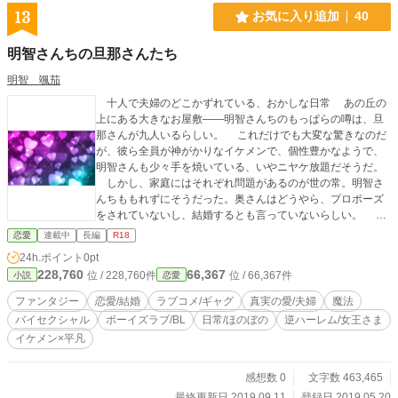
13
お気に入り追加
40
明智さんちの旦那さんたち
明智 颯茄
十人で夫婦のどこかずれている、おかしな日常 あの丘の
上にある大きなお屋敷――明智さんちのもっぱらの噂は、旦
那さんが九人いるらしい。 これだけでも大変な驚きなのだ
が、彼ら全員が神がかりなイケメンで、個性豊かなようで、
明智さんも少々手を焼いている、いやニヤケ放題だそうだ。
しかし、家庭にはそれぞれ問題があるのが世の常。明智さ
んちももれずにそうだった。奥さんはどうやら、プロポーズ
をされていないし、結婚するとも言っていないらしい。 そ
れはこの可能性が大きいだろう。勝手に結婚させられてしま
恋愛
連載中
長編
R18
ったである。そのへんのゴシップは曖昧なので、はっきりと
24h.ポイント
0pt
断定することはできないが……。 だが、奥さんは大変前向
228,760
66,367
位 / 228,760件
位 / 66,367件
小説
恋愛
きな人で、どうにかこの重複婚を受け入れようと、日々奮闘
中のようだ。 その方法がユニークで、奥さんが旦那さんた
ファンタジー
恋愛/結婚
ラブコメ/ギャグ
真実の愛/夫婦
魔法
ちに、あるお題を与えて、九人の人となりを見ようとするも
バイセクシャル
ボーイズラブ/BL
日常/ほのぼの
逆ハーレム/女王さま
のらしい。 お題というのを、小耳に挟んだのだが、こんな
イケメン×平凡
内容だ。 時限爆弾ケーキがあったら、どうしますか？ 魔
法が使えるとしたら、属性は何がいいですか？ あなただけ
の床ドンをしてください。 愛をささやいてください。 夫
感想数 0
文字数 463,465
婦の営みの誘い文句を言ってください。 性器を見せてくだ
最終更新日 2019.09.11
登録日 2019.05.20