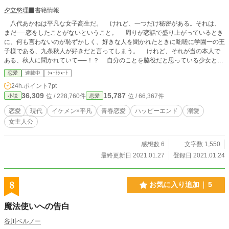
夕立悠理
書籍情報
八代あかねは平凡な女子高生だ。 けれど、一つだけ秘密がある。それは、
まだ──恋をしたことがないということ。 周りが恋話で盛り上がっているとき
に、何も言わないのが恥ずかしく、好きな人を聞かれたときに咄嗟に学園一の王
子様である、九条秋人が好きだと言ってしまう。 けれど、それが当の本人で
ある、秋人に聞かれていて──！？ 自分のことを脇役だと思っている少女と、
その少女のことがめちゃくちゃ好きな王子様の攻防戦。
恋愛
連載中
ｼｮｰﾄｼｮｰﾄ
24h.ポイント
7pt
36,309
15,787
位 / 228,760件
位 / 66,367件
小説
恋愛
恋愛
現代
イケメン×平凡
青春恋愛
ハッピーエンド
溺愛
女主人公
感想数 6
文字数 1,550
最終更新日 2021.01.27
登録日 2021.01.24
8
お気に入り追加
5
魔法使いへの告白
谷川ベルノー