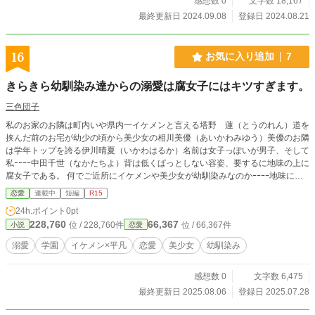
感想数 0
文字数 18,167
最終更新日 2024.09.08
登録日 2024.08.21
16
お気に入り追加
7
きらきら幼馴染み達からの溺愛は腐女子にはキツすぎます。
三色団子
私のお家のお隣は町内いや県内一イケメンと言える塔野 蓮（とうのれん）道を
挟んだ前のお宅が幼少の頃から美少女の相川美優（あいかわみゆう）美優のお隣
は学年トップを誇る伊川晴夏（いかわはるか）名前は女子っぽいが男子、そして
私ｰｰｰｰ中田千世（なかたちよ）背は低くぱっとしない容姿、要するに地味の上に
腐女子である。 何でご近所にイケメンや美少女が幼馴染みなのかｰｰｰｰ地味にし
ょげる。 お隣の蓮のお宅には連日違う女の子が押しかけているｰｰｰｰ羨ましい事
恋愛
連載中
短編
R15
だ。 イケメンと美少女との幼馴染みとのごちゃごちゃコメディ。
24h.ポイント
0pt
228,760
66,367
位 / 228,760件
位 / 66,367件
小説
恋愛
溺愛
学園
イケメン×平凡
恋愛
美少女
幼馴染み
感想数 0
文字数 6,475
最終更新日 2025.08.06
登録日 2025.07.28