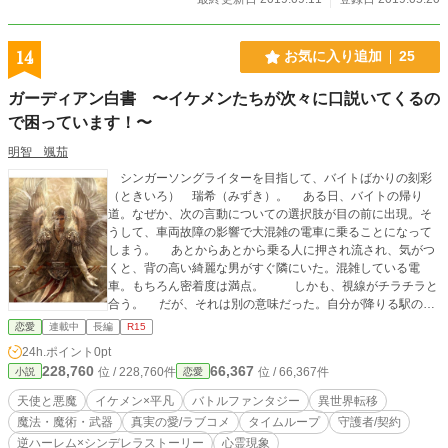
さい……etc。 どうにも気になる内容で、たまたま見かけた
奥さんに聞いてみると、教えてくれると快く了承してくれた
のである。 明智さんちの夫婦事情はどうなっているのだろ
14
お気に入り追加
25
うか？ ＊この作品は、小説家になろう、魔法のiランド、ア
ルファポリス、カクヨムにも載っています。
ガーディアン白書 〜イケメンたちが次々に口説いてくるの
で困っています！〜
明智 颯茄
シンガーソングライターを目指して、バイトばかりの刻彩
（ときいろ） 瑞希（みずき）。 ある日、バイトの帰り
道。なぜか、次の言動についての選択肢が目の前に出現。そ
うして、車両故障の影響で大混雑の電車に乗ることになって
しまう。 あとからあとから乗る人に押され流され、気がつ
くと、背の高い綺麗な男がすぐ隣にいた。混雑している電
車。もちろん密着度は満点。 しかも、視線がチラチラと
合う。 だが、それは別の意味だった。自分が降りる駅の1
つ手前で、男に無理やりホームへ下されてしまった瑞希。そ
恋愛
連載中
長編
R15
うして、男からこう言われた。 「お前、俺のペ××こすって、
24h.ポイント
0pt
ぼ××させて、何してくれちゃってんの？ こういうの、痴漢
228,760
66,367
位 / 228,760件
位 / 66,367件
小説
恋愛
って言うんだよね？」 砕けた口調な上に、18禁満載な男。
だがしかし、バカみたいに口をパカーッと開けてしまうほど
天使と悪魔
イケメン×平凡
バトルファンタジー
異世界転移
見惚（ほ）れるようなイケメンなのだ。 もちろん、瑞希は
魔法・魔術・武器
真実の愛/ラブコメ
タイムループ
守護者/契約
わざと痴漢したのではない。だが、結果はそうなってしまっ
逆ハーレム×シンデレラストーリー
心霊現象
た。その経緯と謝罪をしていると、男は今度、 「お前、鈍臭