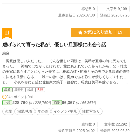
感想数 0
文字数 9,109
最終更新日 2026.07.30
登録日 2026.07.26
11
お気に入り追加
15
虐げられて育った私が、優しい旦那様に出会う話
絵麻
両親は優しい人だった。 そんな優しい両親は、美琴が五歳の時に死んでし
まった。 裕福ではなかったけれど、愛にあふれていた暮らしから、父・雅成
の実家に暮らすことになった美琴は、雅成の姉・昭恵とその夫である康親の虐待
に怯える生活になる。 唯一の救いは、従姉である弥生が優しくしてくれたこ
と。 小夜を妻にと望む佐伯家の嫡子・鏡弥に、昭恵は美琴を嫁がせる。 小
学校にも通わせず、読み書きも算術も知らない美琴は、怯えながら寝室に入る。
恋愛
連載中
短編
R18
身代わりだとバレたらと怯える美琴に、鏡弥は昔話する。 優しい鏡弥の日
24h.ポイント
0pt
毎に増す溺愛に戸惑いながらも、から、れに惹かれる美琴。 初めて尽くしの
228,760
66,367
位 / 228,760件
位 / 66,367件
小説
恋愛
新婚生活で、初めての恋をする。 虐げられた少女と、優しい青年のシンデレ
ラストーリー。
恋愛
溺愛/執着
年の差
イケメン×平凡
性描写あり
感想数 0
文字数 22,292
最終更新日 2025.04.02
登録日 2025.03.30