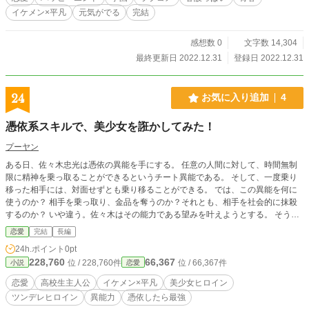
イケメン×平凡
元気がでる
完結
感想数 0
文字数 14,304
最終更新日 2022.12.31
登録日 2022.12.31
24
お気に入り追加
4
憑依系スキルで、美少女を誑かしてみた！
プーヤン
ある日、佐々木忠光は憑依の異能を手にする。 任意の人間に対して、時間無制
限に精神を乗っ取ることができるというチート異能である。 そして、一度乗り
移った相手には、対面せずとも乗り移ることができる。 では、この異能を何に
使うのか？ 相手を乗っ取り、金品を奪うのか？それとも、相手を社会的に抹殺
するのか？ いや違う。佐々木はその能力である望みを叶えようとする。 そう。
彼女が欲しいのだ。
恋愛
完結
長編
24h.ポイント
0pt
228,760
66,367
位 / 228,760件
位 / 66,367件
小説
恋愛
恋愛
高校生主人公
イケメン×平凡
美少女ヒロイン
ツンデレヒロイン
異能力
憑依したら最強