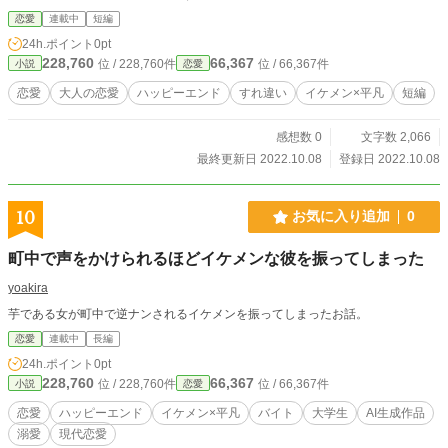
恋愛
連載中
短編
24h.ポイント
0pt
228,760
66,367
位 / 228,760件
位 / 66,367件
小説
恋愛
恋愛
大人の恋愛
ハッピーエンド
すれ違い
イケメン×平凡
短編
感想数 0
文字数 2,066
最終更新日 2022.10.08
登録日 2022.10.08
10
お気に入り追加
0
町中で声をかけられるほどイケメンな彼を振ってしまった
yoakira
芋である女が町中で逆ナンされるイケメンを振ってしまったお話。
恋愛
連載中
長編
24h.ポイント
0pt
228,760
66,367
位 / 228,760件
位 / 66,367件
小説
恋愛
恋愛
ハッピーエンド
イケメン×平凡
バイト
大学生
AI生成作品
溺愛
現代恋愛