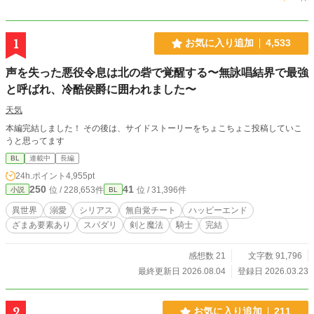
1
お気に入り追加
4,533
声を失った悪役令息は北の砦で覚醒する〜無詠唱結界で最強
と呼ばれ、冷酷侯爵に囲われました〜
天気
本編完結しました！ その後は、サイドストーリーをちょこちょこ投稿していこ
うと思ってます
BL
連載中
長編
24h.ポイント
4,955pt
250
41
位 / 228,653件
位 / 31,396件
小説
BL
異世界
溺愛
シリアス
無自覚チート
ハッピーエンド
ざまあ要素あり
スパダリ
剣と魔法
騎士
完結
感想数 21
文字数 91,796
最終更新日 2026.08.04
登録日 2026.03.23
2
お気に入り追加
211