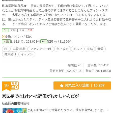
R18溺愛BL作品★ 田舎の孤児院から、伯母の元で奴隷として過ごし、ひょん
なことから地方特待生として王都の学校に進学することになったフィン・ステ
ラ。 劣悪とも言える環境から王都に来たフィンは、住む家を探すよりも先
に、憧れだったミスティルティン魔法図書館で教科書を手に入れようと行動を取
る。 そこで出会ったハイエルフと何故か恋人になる展開になったが、実はそ
のハイエルフはミスティルティン魔法図書館を統括する大貴族の長にして王族特
BL
完結
長編
R18
務・大魔法師であるリヒト・シュヴァリエだった。 リヒトの寵愛をひたすら
24h.ポイント
482pt
受け愛を育む、溺愛系BL。 ------------------- 性描写★付けてます。 殴り書き小説
2,818
520
位 / 228,653件
位 / 31,396件
小説
BL
ですが、楽しんでいただければと思います。 2021/07/25 シリーズ二作目配信開
始しました☆
BL
溺愛/執着
ファンタジーBL
年上攻め
エルフ
完結
溺愛
健気受け
イケメン
感想数 26
文字数 113,412
最終更新日 2021.07.03
登録日 2021.06.08
19
お気に入り追加
15,207
異世界でのおれへの評価がおかしいんだが
秋山龍央
書籍情報
とある船倉の中で目覚めたタクミ。彼が目覚めたそこは、Ｒ