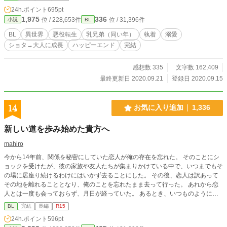
ますし、死ネタも有ります。
24h.ポイント
695pt
1,975
336
位 / 228,653件
位 / 31,396件
小説
BL
BL
異世界
悪役転生
乳兄弟（同い年）
執着
溺愛
ショタ→大人に成長
ハッピーエンド
完結
感想数 335
文字数 162,409
最終更新日 2020.09.21
登録日 2020.09.15
14
お気に入り追加
1,336
新しい道を歩み始めた貴方へ
mahiro
今から14年前、関係を秘密にしていた恋人が俺の存在を忘れた。 そのことにシ
ョックを受けたが、彼の家族や友人たちが集まりかけている中で、いつまでもそ
の場に居座り続けるわけにはいかず去ることにした。 その後、恋人は訳あって
その地を離れることとなり、俺のことを忘れたまま去って行った。 あれから恋
人とは一度も会っておらず、月日が経っていた。 あるとき、いつものように仕
事場に向かっているといきなり真上に明るい光が降ってきて……？ ※沢山のお
BL
完結
長編
R15
気に入り登録ありがとうございます。深く感謝申し上げます。
24h.ポイント
596pt