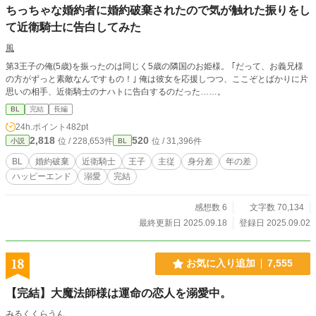
ちっちゃな婚約者に婚約破棄されたので気が触れた振りをし
て近衛騎士に告白してみた
風
第3王子の俺(5歳)を振ったのは同じく5歳の隣国のお姫様。 ｢だって、お義兄様
の方がずっと素敵なんですもの！｣ 俺は彼女を応援しつつ、ここぞとばかりに片
思いの相手、近衛騎士のナハトに告白するのだった……。
BL
完結
長編
24h.ポイント
482pt
2,818
520
位 / 228,653件
位 / 31,396件
小説
BL
BL
婚約破棄
近衛騎士
王子
主従
身分差
年の差
ハッピーエンド
溺愛
完結
感想数 6
文字数 70,134
最終更新日 2025.09.18
登録日 2025.09.02
18
お気に入り追加
7,555
【完結】大魔法師様は運命の恋人を溺愛中。
みるくくらうん