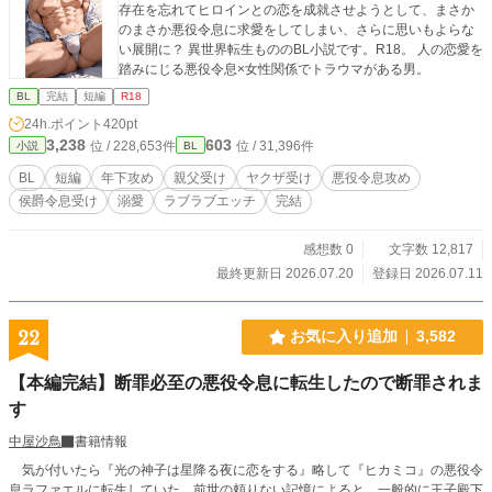
存在を忘れてヒロインとの恋を成就させようとして、まさか
のまさか悪役令息に求愛をしてしまい、さらに思いもよらな
い展開に？ 異世界転生もののBL小説です。R18。 人の恋愛を
踏みにじる悪役令息×女性関係でトラウマがある男。
BL
完結
短編
R18
24h.ポイント
420pt
3,238
603
位 / 228,653件
位 / 31,396件
小説
BL
BL
短編
年下攻め
親父受け
ヤクザ受け
悪役令息攻め
侯爵令息受け
溺愛
ラブラブエッチ
完結
感想数 0
文字数 12,817
最終更新日 2026.07.20
登録日 2026.07.11
22
お気に入り追加
3,582
【本編完結】断罪必至の悪役令息に転生したので断罪されま
す
中屋沙鳥
書籍情報
気が付いたら『光の神子は星降る夜に恋をする』略して『ヒカミコ』の悪役令
息ラファエルに転生していた。前世の頼りない記憶によると、一般的に王子殿下