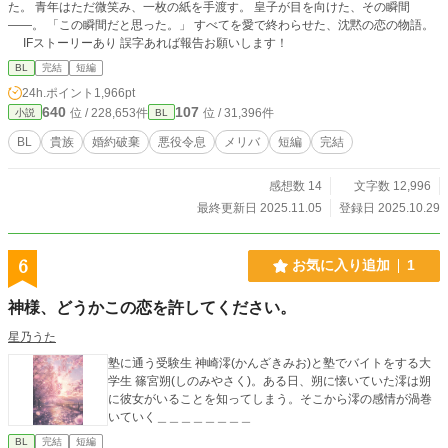
た。 青年はただ微笑み、一枚の紙を手渡す。 皇子が目を向けた、その瞬間
——。 「この瞬間だと思った。」 すべてを愛で終わらせた、沈黙の恋の物語。
IFストーリーあり 誤字あれば報告お願いします！
BL
完結
短編
24h.ポイント
1,966pt
640
107
位 / 228,653件
位 / 31,396件
小説
BL
BL
貴族
婚約破棄
悪役令息
メリバ
短編
完結
感想数 14
文字数 12,996
最終更新日 2025.11.05
登録日 2025.10.29
6
お気に入り追加
1
神様、どうかこの恋を許してください。
星乃うた
塾に通う受験生 神崎澪(かんざきみお)と塾でバイトをする大
学生 篠宮朔(しのみやさく)。ある日、朔に懐いていた澪は朔
に彼女がいることを知ってしまう。そこから澪の感情が渦巻
いていく＿＿＿＿＿＿＿＿
BL
完結
短編