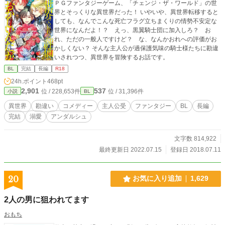
ＰＧファンタジーゲーム、「チェンジ・ザ・ワールド」の世
界とそっくりな異世界だった！ いやいや、異世界転移すると
しても、なんでこんな死亡フラグ立ちまくりの情勢不安定な
世界になんだよ！？ えっ、黒翼騎士団に加入しろ？ お
れ、ただの一般人ですけど？ な、なんかおれへの評価がお
かしくない？ そんな主人公が過保護気味の騎士様たちに勘違
いされつつ、異世界を冒険するお話です。
BL
完結
長編
R18
24h.ポイント
468pt
2,901
537
位 / 228,653件
位 / 31,396件
小説
BL
異世界
勘違い
コメディー
主人公受
ファンタジー
BL
長編
完結
溺愛
アンダルシュ
文字数 814,922
最終更新日 2022.07.15
登録日 2018.07.11
20
お気に入り追加
1,629
2人の男に狙われてます
おもち