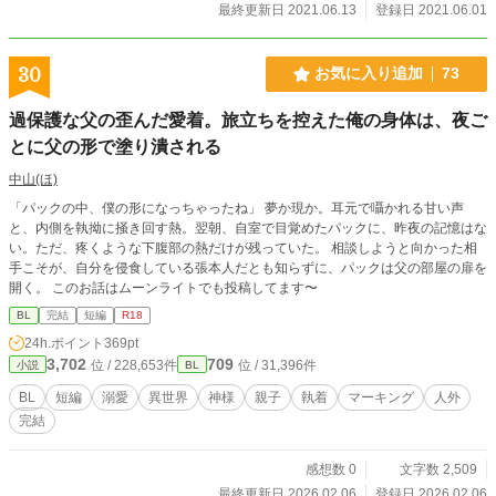
最終更新日 2021.06.13
登録日 2021.06.01
30
お気に入り追加
73
過保護な父の歪んだ愛着。旅立ちを控えた俺の身体は、夜ご
とに父の形で塗り潰される
中山(ほ)
「パックの中、僕の形になっちゃったね」 夢か現か。耳元で囁かれる甘い声
と、内側を執拗に掻き回す熱。翌朝、自室で目覚めたパックに、昨夜の記憶はな
い。ただ、疼くような下腹部の熱だけが残っていた。 相談しようと向かった相
手こそが、自分を侵食している張本人だとも知らずに、パックは父の部屋の扉を
開く。 このお話はムーンライトでも投稿してます〜
BL
完結
短編
R18
24h.ポイント
369pt
3,702
709
位 / 228,653件
位 / 31,396件
小説
BL
BL
短編
溺愛
異世界
神様
親子
執着
マーキング
人外
完結
感想数 0
文字数 2,509
最終更新日 2026.02.06
登録日 2026.02.06