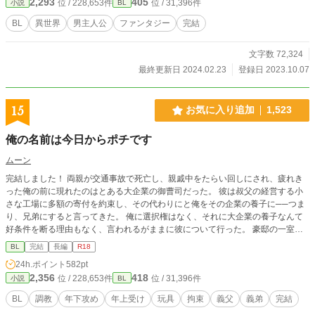
2,293
405
位 / 228,653件
位 / 31,396件
小説
BL
BL
異世界
男主人公
ファンタジー
完結
文字数 72,324
最終更新日 2024.02.23
登録日 2023.10.07
15
お気に入り追加
1,523
俺の名前は今日からポチです
ムーン
完結しました！ 両親が交通事故で死亡し、親戚中をたらい回しにされ、疲れき
った俺の前に現れたのはとある大企業の御曹司だった。 彼は叔父の経営する小
さな工場に多額の寄付を約束し、その代わりにと俺をその企業の養子に──つま
り、兄弟にすると言ってきた。 俺に選択権はなく、それに大企業の養子なんて
好条件を断る理由もなく、言われるがままに彼について行った。 豪邸の一室に
飼われるとも知らずに。 養子だなんて、義兄弟だなんて、そんなうまい話があ
BL
完結
長編
R18
る訳ない。 俺は今日から彼のペット、赤い首輪と彼の手首を繋ぐ紐がその証。
24h.ポイント
582pt
両親がくれた名前ではもう二度と呼ばれない、俺の名前は今日からポチ。 俺は
2,356
418
位 / 228,653件
位 / 31,396件
小説
BL
今日から、人間でなくなる。 ──── ────── R18要素は四話あたりからじわ
じわと。 ポチがじっくり開発される様子をお楽しみください。 プロローグの割
BL
調教
年下攻め
年上受け
玩具
拘束
義父
義弟
完結
に内容はほのぼのとしています。