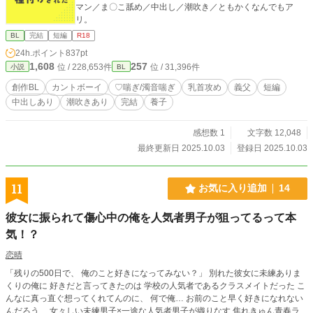
マン／ま〇こ舐め／中出し／潮吹き／ともかくなんでもア
リ。
BL
完結
短編
R18
24h.ポイント
837pt
1,608
257
位 / 228,653件
位 / 31,396件
小説
BL
創作BL
カントボーイ
♡喘ぎ/濁音喘ぎ
乳首攻め
義父
短編
中出しあり
潮吹きあり
完結
養子
感想数 1
文字数 12,048
最終更新日 2025.10.03
登録日 2025.10.03
11
お気に入り追加
14
彼女に振られて傷心中の俺を人気者男子が狙ってるって本
気！？
恋晴
「残りの500日で、 俺のこと好きになってみない？」 別れた彼女に未練ありま
くりの俺に 好きだと言ってきたのは 学校の人気者であるクラスメイトだった こ
んなに真っ直ぐ想ってくれてんのに、 何で俺… お前のこと早く好きになれない
んだろう… 女々しい未練男子×一途な人気者男子が織りなす 焦れきゅん青春ラ