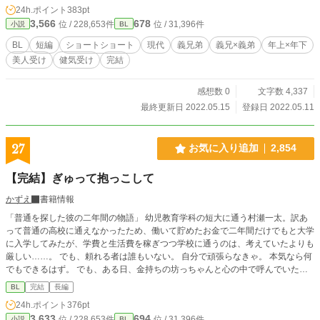
24h.ポイント
383pt
3,566
678
位 / 228,653件
位 / 31,396件
小説
BL
BL
短編
ショートショート
現代
義兄弟
義兄×義弟
年上×年下
美人受け
健気受け
完結
感想数 0
文字数 4,337
最終更新日 2022.05.15
登録日 2022.05.11
27
お気に入り追加
2,854
【完結】ぎゅって抱っこして
かずえ
書籍情報
「普通を探した彼の二年間の物語」 幼児教育学科の短大に通う村瀬一太。訳あ
って普通の高校に通えなかったため、働いて貯めたお金で二年間だけでもと大学
に入学してみたが、学費と生活費を稼ぎつつ学校に通うのは、考えていたよりも
厳しい……。 でも、頼れる者は誰もいない。 自分で頑張らなきゃ。 本気なら何
でもできるはず。 でも、ある日、金持ちの坊っちゃんと心の中で呼んでいた松
島晃に苦手なピアノの課題で助けてもらってから、どうにも自分の心がコントロ
BL
完結
長編
ールできなくなって……。
24h.ポイント
376pt
3,633
694
位 / 228,653件
位 / 31,396件
小説
BL