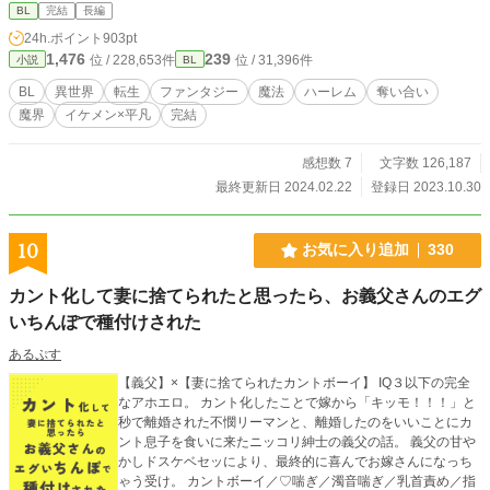
だそれ、まさかキスですか！？」 何が起こっているのかわか
BL
完結
長編
らないうちに、流嘉の前に現れたのは美しい４人の王子。こ
24h.ポイント
903pt
の４王子にキスをして、結婚相手を選ばなければならないと
1,476
239
位 / 228,653件
位 / 31,396件
小説
BL
言われて──！？
BL
異世界
転生
ファンタジー
魔法
ハーレム
奪い合い
魔界
イケメン×平凡
完結
感想数 7
文字数 126,187
最終更新日 2024.02.22
登録日 2023.10.30
10
お気に入り追加
330
カント化して妻に捨てられたと思ったら、お義父さんのエグ
いちんぽで種付けされた
あるぷす
【義父】×【妻に捨てられたカントボーイ】 IQ３以下の完全
なアホエロ。 カント化したことで嫁から「キッモ！！！」と
秒で離婚された不憫リーマンと、離婚したのをいいことにカ
ント息子を食いに来たニッコリ紳士の義父の話。 義父の甘や
かしドスケベセッにより、最終的に喜んでお嫁さんになっち
ゃう受け。 カントボーイ／♡喘ぎ／濁音喘ぎ／乳首責め／指