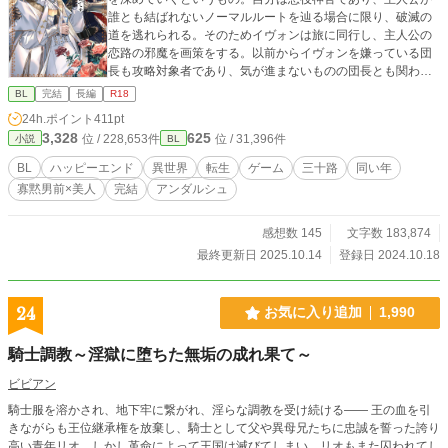
誰とも結ばれないノーマルルートを辿る場合に限り、破滅の
道を逃れられる。そのためイヴォンは旅に同行し、主人公の
恋路の邪魔を画策をする。以前からイヴォンを嫌っている団
長も攻略対象者であり、気が進まないものの団長とも関わっ
ていくうちに…。
BL
完結
長編
R18
24h.ポイント
411pt
3,328
625
位 / 228,653件
位 / 31,396件
小説
BL
BL
ハッピーエンド
異世界
転生
ゲーム
三十路
同い年
寡黙男前×美人
完結
アンダルシュ
感想数 145
文字数 183,874
最終更新日 2025.10.14
登録日 2024.10.18
24
お気に入り追加
1,990
騎士調教～淫獄に堕ちた無垢の成れ果て～
ビビアン
騎士服を溶かされ、地下牢に繋がれ、淫らな調教を受け続ける―― 王の血を引
きながらも王位継承権を放棄し、騎士として父や異母兄たちに忠誠を誓った誇り
高い青年リオ。しかし革命によって王国は滅びてしまい、リオもまた囚われてし