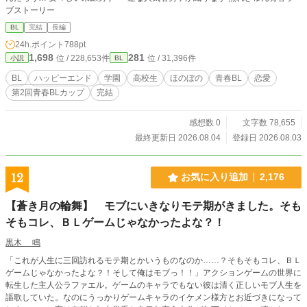
ブストーリー
BL
完結
長編
24h.ポイント
788pt
1,698
281
位 / 228,653件
位 / 31,396件
小説
BL
BL
ハッピーエンド
学園
高校生
ほのぼの
青春BL
恋愛
第2回青春BLカップ
完結
感想数 0
文字数 78,655
最終更新日 2026.08.04
登録日 2026.08.03
12
お気に入り追加
2,176
【蒼き月の輪舞】 モブにいきなりモテ期がきました。そも
そもコレ、ＢＬゲームじゃなかったよな？！
黒木 鳴
「これが人生に三回訪れるモテ期とかいうものなのか……？そもそもコレ、ＢＬ
ゲームじゃなかったよな？！そして俺はモブっ！！」アクションゲームの世界に
転生した主人公ラファエル。ゲームのキャラでもない彼は清く正しいモブ人生を
謳歌していた。なのにうっかりゲームキャラのイケメン様方とお近づきになって