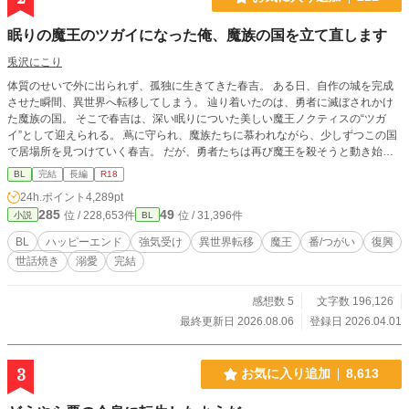
眠りの魔王のツガイになった俺、魔族の国を立て直します
兎沢にこり
体質のせいで外に出られず、孤独に生きてきた春吉。 ある日、自作の城を完成
させた瞬間、異世界へ転移してしまう。 辿り着いたのは、勇者に滅ぼされかけ
た魔族の国。 そこで春吉は、深い眠りについた美しい魔王ノクティスの“ツガ
イ”として迎えられる。 蔦に守られ、魔族たちに慕われながら、少しずつこの国
で居場所を見つけていく春吉。 だが、勇者たちは再び魔王を殺そうと動き始め
ていて――。 「何もしないなんて、無理だろ」 優しすぎる魔王と、そのツガイ
BL
完結
長編
R18
になった青年が、傷ついた国と心を再生していく、溺愛×異世界復興BLファンタ
24h.ポイント
4,289pt
ジー。
285
49
位 / 228,653件
位 / 31,396件
小説
BL
BL
ハッピーエンド
強気受け
異世界転移
魔王
番/つがい
復興
世話焼き
溺愛
完結
感想数 5
文字数 196,126
最終更新日 2026.08.06
登録日 2026.04.01
3
お気に入り追加
8,613