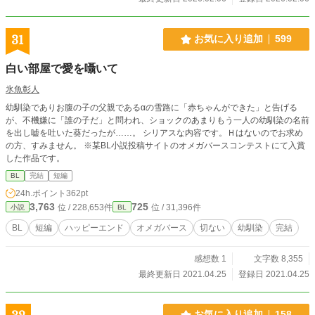
31
お気に入り追加
599
白い部屋で愛を囁いて
氷魚彰人
幼馴染でありお腹の子の父親であるαの雪路に「赤ちゃんができた」と告げる
が、不機嫌に「誰の子だ」と問われ、ショックのあまりもう一人の幼馴染の名前
を出し嘘を吐いた葵だったが……。 シリアスな内容です。Ｈはないのでお求め
の方、すみません。 ※某BL小説投稿サイトのオメガバースコンテストにて入賞
した作品です。
BL
完結
短編
24h.ポイント
362pt
3,763
725
位 / 228,653件
位 / 31,396件
小説
BL
BL
短編
ハッピーエンド
オメガバース
切ない
幼馴染
完結
感想数 1
文字数 8,355
最終更新日 2021.04.25
登録日 2021.04.25
お気に入り追加
158