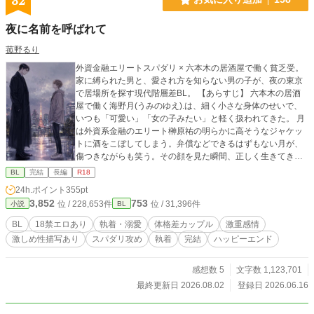
32
夜に名前を呼ばれて
菰野るり
外資金融エリートスパダリ × 六本木の居酒屋で働く貧乏受。
家に縛られた男と、愛され方を知らない男の子が、夜の東京
で居場所を探す現代階層差BL。 【あらすじ】 六本木の居酒
屋で働く海野月(うみのゆえ).は、細く小さな身体のせいで、
いつも「可愛い」「女の子みたい」と軽く扱われてきた。 月
は外資系金融のエリート榊原祐の明らかに高そうなジャケッ
トに酒をこぼしてしまう。弁償などできるはずもない月が、
傷つきながらも笑う。その顔を見た瞬間、正しく生きてきた
榊原の中で何かが狂い始めた。 執着激重エリートと可愛くて
BL
完結
長編
R18
可哀想な男の子の倒錯したラブストーリーです、たぶん。あ
24h.ポイント
355pt
とエロいシーンは3話目ぐらいからです。いや4話目からでし
3,852
753
位 / 228,653件
位 / 31,396件
小説
BL
た。だんだんエグくなりそうですが、気持ちはプラトニッ
ク。 可哀想で可愛い月くん。 愛を伝えるの下手な祐さん。
BL
18禁エロあり
執着・溺愛
体格差カップル
激重感情
愛のある朝比奈が好き。 オメガバースなら榊原と朝比奈はア
激しめ性描写あり
スパダリ攻め
執着
完結
ハッピーエンド
ルファ、月くんはオメガなんだろうなと思ってます。榊原と
朝比奈は貴族令息で、月くんは平民なんだろうな。けどここ
は現代日本なのです。現代日本が舞台でしか出せない答えが
感想数 5
文字数 1,123,701
ある気がします。 感想もらえたら嬉しいです。
最終更新日 2026.08.02
登録日 2026.06.16