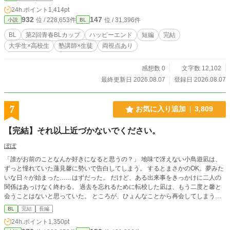
24h.ポイント
1,414pt
932
147
位 / 228,653件
位 / 31,396件
小説
BL
BL
第2回青春BLカップ
ハッピーエンド
短編
完結
大学生×高校生
塾講師×生徒
両視点あり
感想数 0
文字数 12,102
最終更新日 2026.08.07
登録日 2026.08.07
7
お気に入り追加
3,809
【完結】それ以上近づかないでください。
ぽぽ
「誰がお前のことなんか好きになると思うの？」 地味で冴えない小鳥遊凪は、
ずっと憧れていた蓮見馨に勢いで告白してしまう。 するとまさかのOK。夢みた
いな日々が始まった……はずだった。 だけど、ある出来事をきっかけに二人の
関係はあっけなく終わる。 過去を忘れるために転校した凪は、もう二度と馨と
会うことはないと思っていた。 ところが、ひょんなことから再会してしまう。
しかも、久しぶりに会った馨はどこか様子が違っていた。 「今度は、もう離さ
BL
完結
長編
ないから」 「お願いだから、僕にもう近づかないで…」
24h.ポイント
1,350pt