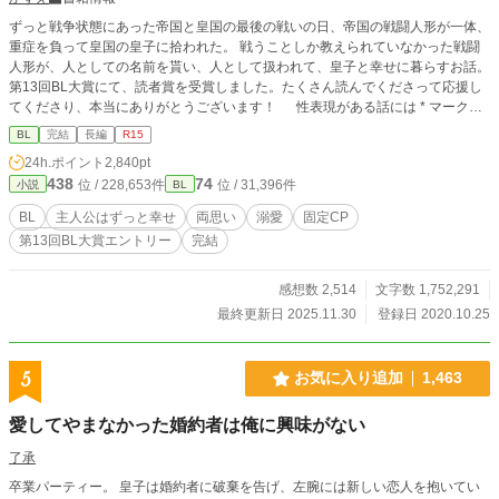
ずっと戦争状態にあった帝国と皇国の最後の戦いの日、帝国の戦闘人形が一体、
重症を負って皇国の皇子に拾われた。 戦うことしか教えられていなかった戦闘
人形が、人としての名前を貰い、人として扱われて、皇子と幸せに暮らすお話。
第13回BL大賞にて、読者賞を受賞しました。たくさん読んでくださって応援し
てくださり、本当にありがとうございます！ 性表現がある話には * マークを
付けています。苦手な方は飛ばしてください。
BL
完結
長編
R15
24h.ポイント
2,840pt
438
74
位 / 228,653件
位 / 31,396件
小説
BL
BL
主人公はずっと幸せ
両思い
溺愛
固定CP
第13回BL大賞エントリー
完結
感想数 2,514
文字数 1,752,291
最終更新日 2025.11.30
登録日 2020.10.25
5
お気に入り追加
1,463
愛してやまなかった婚約者は俺に興味がない
了承
卒業パーティー。 皇子は婚約者に破棄を告げ、左腕には新しい恋人を抱いてい