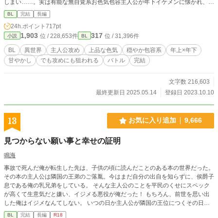
しまい……。実は有能な無自覚系お色気包容主人公が年下イケメンに懐かれ、最
強隊長には迫られ、しかも王子や戦闘部隊の面々にスカウトされます。受け、攻
BL
完結
長編
め、人材としても色んな意味で突然のモテ期を迎えたラファエル。生態系トップ
24h.ポイント
717pt
のイケメン様たちに狙われたモブの運命は……？！固定ＣＰは主人公×年下侯爵
1,903
317
位 / 228,653件
位 / 31,396件
小説
BL
子息。くっついてからは甘めの溺愛。
BL
異世界
主人公攻め
上品な色気
穏やか包容系
年上×年下
甘やかし
でも攻めにも狙われる
バトル
完結
文字数 216,603
最終更新日 2025.05.14
登録日 2023.10.10
13
お気に入り追加
9,666
見つからない願い事と幸せの証明
鳴海
事故で死んだ俺が転生した先は、子供の頃に読んだことのある本の世界だった。
その本の主人公は隣国の王弟のご落胤。今はまだ自分の出自を知らずに、侯爵子
息である俺の乳兄弟をしている。 そんな主人公のことを平民のくせにスペック
が高くて生意気だと嫌い、イジメる悪役が俺だった！ もちろん、前世を思い出
した俺はイジメなんてしない。 いつの日か主人公が隣国の王位につくその日ま
で、俺は応援し続けるつもりです！ ※本編終了後の「Sideカイル」に変態がで
BL
完結
長編
R18