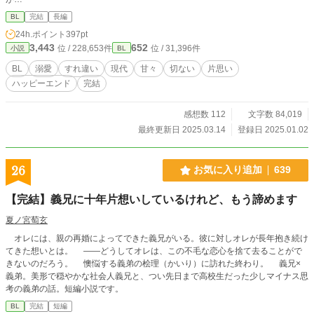
BL
完結
長編
24h.ポイント
397pt
3,443
652
位 / 228,653件
位 / 31,396件
小説
BL
BL
溺愛
すれ違い
現代
甘々
切ない
片思い
ハッピーエンド
完結
感想数 112
文字数 84,019
最終更新日 2025.03.14
登録日 2025.01.02
26
お気に入り追加
639
【完結】義兄に十年片想いしているけれど、もう諦めます
夏ノ宮萄玄
オレには、親の再婚によってできた義兄がいる。彼に対しオレが長年抱き続け
てきた想いとは。 ――どうしてオレは、この不毛な恋心を捨て去ることがで
きないのだろう。 懊悩する義弟の桧理（かいり）に訪れた終わり。 義兄×
義弟。美形で穏やかな社会人義兄と、つい先日まで高校生だった少しマイナス思
考の義弟の話。短編小説です。
BL
完結
短編