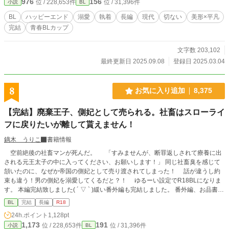
976
156
位 / 228,653件
位 / 31,396件
小説
BL
BL
ハッピーエンド
溺愛
執着
長編
現代
切ない
美形×平凡
完結
青春BLカップ​
文字数 203,102
最終更新日 2025.09.08
登録日 2025.03.04
8
お気に入り追加
8,375
【完結】廃棄王子、側妃として売られる。社畜はスローライ
フに戻りたいが離して貰えません！
鏑木 うりこ
書籍情報
空前絶後の社畜マンが死んだ。 「すみませんが、断罪返しされて療養に出
される元王太子の中に入ってください、お願いします！」 同じ社畜臭を感じて
頷いたのに、なぜか帝国の側妃として売り渡されてしまった！ 話が違うし約
束も違う！男の側妃を溺愛してくるだと？！ ゆるーい設定でR18BLになりま
す。 本編完結致しました( ´ ▽ ` )緩い番外編も完結しました。 番外編、お品書
き。 〇セイリオス＆クロードがイチャイチャする話 〇騎士団に謎のオブジ
BL
完結
長編
R18
ェがある話 ○可愛いけれどムカつくあの子！ ○ビリビリ腕輪の活用法 ○進
24h.ポイント
1,128pt
撃の双子 ○おじさん達が温泉へ行く話 ○孫が可愛いだけだなんて誰が言っ
1,173
191
位 / 228,653件
位 / 31,396件
小説
BL
た？（孫に嫉妬するラムの話） ○なんかウチの村で美人が田んぼ作ってんだ