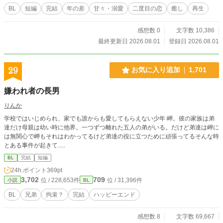
BL
短編
完結
年の差
甘々・溺愛
二度目の恋
癒し
再生
感想数 0
文字数 10,386
最終更新日 2026.08.01
登録日 2026.08.01
29
お気に入り追加
1,701
嫌われ者の長男
りんか
学校ではいじめられ、家でも誰からも愛してもらえない少年 岬。彼の家族は弟
達だけ母親は幼い時に他界。一つずつ離れた五人の弟がいる。だけど弟達は岬に
は無関心で岬もそれはわかってるけど弟達の役に立つために頑張ってるそんな時
とある事件が起きて.....
BL
完結
短編
24h.ポイント
369pt
3,702
709
位 / 228,653件
位 / 31,396件
小説
BL
BL
兄弟
拘束？
完結
ハッピーエンド
感想数 8
文字数 69,667