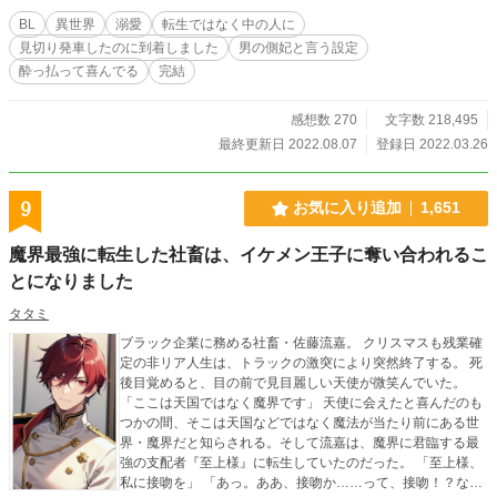
が？（田んぼを耕すディエスの話） ○ブラックラム（危なく闇落ちするラム）
BL
異世界
溺愛
転生ではなく中の人に
○あの二人に子供がいたならば やっと完結表記に致しました。長い間＆たく
見切り発車したのに到着しました
男の側妃と言う設定
さんのご声援を頂き誠にありがとうございました～！
酔っ払って喜んでる
完結
感想数 270
文字数 218,495
最終更新日 2022.08.07
登録日 2022.03.26
9
お気に入り追加
1,651
魔界最強に転生した社畜は、イケメン王子に奪い合われるこ
とになりました
タタミ
ブラック企業に務める社畜・佐藤流嘉。 クリスマスも残業確
定の非リア人生は、トラックの激突により突然終了する。 死
後目覚めると、目の前で見目麗しい天使が微笑んでいた。
「ここは天国ではなく魔界です」 天使に会えたと喜んだのも
つかの間、そこは天国などではなく魔法が当たり前にある世
界・魔界だと知らされる。そして流嘉は、魔界に君臨する最
強の支配者『至上様』に転生していたのだった。 「至上様、
私に接吻を」 「あっ。ああ、接吻か……って、接吻！？なん