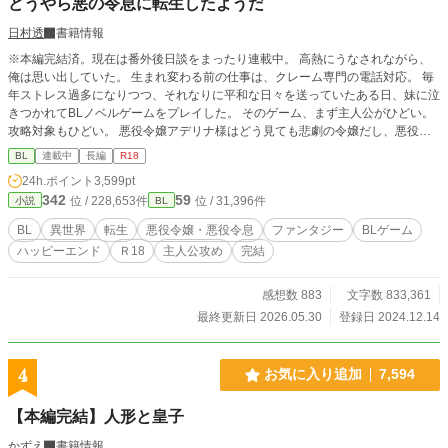
どうやら悪の令息に転生したようだ
日村透
書籍情報
※本編完結済。現在は番外後日談をまったり連載中。 高熱にうなされながら、
俺は思い出していた。 生まれ変わる前の仕事は、クレーム専門の電話対応。 毎
年ストレス過多になりつつ、それなりに平和な日々を送っていたある日、妹に泣
きつかれてBLノベルゲームをプレイした。 そのゲーム、まず主人公がひどい。
攻略対象もひどい。 悪役令嬢アデリナ様はどう見ても悲劇の令嬢だし、悪役令
息リシェルも救いがなさ過ぎる。 「こいつら助けてあげたい……！」 妹と二人
BL
連載中
長編
R18
して語り合っていたら、なんとアデリナ様の弟ランハートとして転生すること
24h.ポイント
3,599pt
に。 ――拝啓 妹よ。我らの望みが叶う時が来た。 俺は必ずやアデリナ様とリ
342
59
位 / 228,653件
位 / 31,396件
小説
BL
シェルを悲劇の運命から助け出し、元凶どもを駆逐してみせよう……！
BL
異世界
転生
悪役令嬢・悪役令息
ファンタジー
BLゲーム
ハッピーエンド
Ｒ18
主人公攻め
完結
感想数 883
文字数 833,361
最終更新日 2026.05.30
登録日 2024.12.14
4
お気に入り追加
7,594
【本編完結】人形と皇子
かずえ
書籍情報