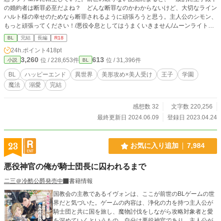
の婚約者は断罪必至だよね？ どんな断罪なのかわからないけど、大切なライン
ハルト様の幸せのためなら断罪されるように頑張ろうと思う。主人公のシモン、
もっと頑張ってください！/悪役令息としてはうまくいきません/ムーンライト様
にも投稿しております。 本編は完結しました。番外編を更新しております。
BL
完結
長編
R18
24h.ポイント
418pt
3,260
613
位 / 228,653件
位 / 31,396件
小説
BL
BL
ハッピーエンド
異世界
美形攻め×美人受け
王子
学園
魔法
溺愛
完結
感想数 32
文字数 220,256
最終更新日 2024.06.09
登録日 2023.04.24
23
お気に入り追加
7,984
悪役神官の俺が騎士団長に囚われるまで
二三＠冷酷公爵発売中
書籍情報
国教会の主教であるイヴォンは、ここが前世のBLゲームの世
界だと気づいた。ゲームの内容は、浄化の力を持つ主人公が
騎士団と共に国を旅し、魔物討伐をしながら攻略対象者と愛
を深めていくというもの。自分は悪役神官であり、主人公が