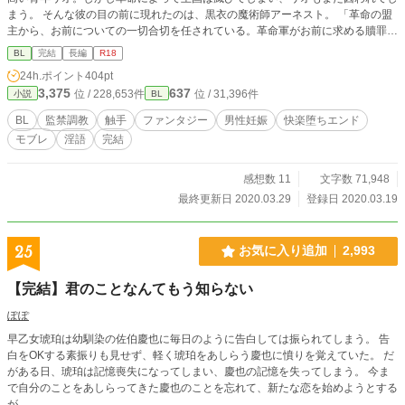
まう。 そんな彼の目の前に現れたのは、黒衣の魔術師アーネスト。 「革命の盟
主から、お前についての一切合切を任されている。革命軍がお前に求める贖罪
は……『妊娠』だ」 そして、長い雌化調教の日々が始まった。 ※1日2回更新 ※
BL
完結
長編
R18
ほぼ全編エロ ※タグ欄に入りきらなかった特殊プレイ→拘束(分娩台、X字磔、
24h.ポイント
404pt
宙吊りなど)、スパンキング(パドル、ハンド)、乳首開発、睡眠姦、ドスケベ衣
3,375
637
位 / 228,653件
位 / 31,396件
小説
BL
装、近親相姦など
BL
監禁調教
触手
ファンタジー
男性妊娠
快楽堕ちエンド
モブレ
淫語
完結
感想数 11
文字数 71,948
最終更新日 2020.03.29
登録日 2020.03.19
25
お気に入り追加
2,993
【完結】君のことなんてもう知らない
ぽぽ
早乙女琥珀は幼馴染の佐伯慶也に毎日のように告白しては振られてしまう。 告
白をOKする素振りも見せず、軽く琥珀をあしらう慶也に憤りを覚えていた。 だ
がある日、琥珀は記憶喪失になってしまい、慶也の記憶を失ってしまう。 今ま
で自分のことをあしらってきた慶也のことを忘れて、新たな恋を始めようとする
が…