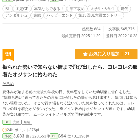
BL
固定CP
本気ならできる！
年下攻め
大学生×大学生
現代
アンダルシュ
完結
ハッピーエンド
第13回BL大賞エントリー
感想数 684
文字数 545,775
最終更新日 2025.11.29
登録日 2022.10.28
28
お気に入り追加
21
振られた勢いで知らない街まで飛び出したら、ヨレヨレの服
着たオジサンに拾われた
ぞろめ
夏休みが始まる前の最後の学校の日、長年恋をしていた幼馴染に告白をした。
“気持ち悪い” 返ってきたその言葉に絶望しその場から逃げ出すと、気づけば知ら
ない場所にいた。 そこで行き場もなく泣いていた俺を救ってくれたのは、ヨレ
ヨレの服を着たオジサンだった。 ※メイン攻めはオジサン（大輝）です。幼馴
染が負け組です。 ムーンライトノベルズで同時掲載中です。
BL
完結
短編
24h.ポイント
376pt
3,633
694
位 / 228,653件
位 / 31,396件
小説
BL