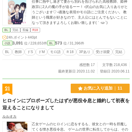
仕事に熱中し過ぎて妻から別れを告げられた高校教師、姫神
政宗に2人の魔の手が迫るーー！ ▫️沢山のお気に入りありがと
うございます♡ ▫️過激な表現やモロ語にご注意ください。 教
師という職業が好きなので、主人公にはとんでもないことに
なって頂きますよろしくお願い致します(｀-ω-´)
BL
完結
長編
R18
24h.ポイント
440pt
3,091
573
位 / 228,653件
位 / 31,396件
小説
BL
BL
教師
ドS
ドM
モロ語
Ｒ18
3Pあり
受け溺愛
完結
感想数 17
文字数 218,436
最終更新日 2020.11.02
登録日 2020.06.11
21
お気に入り追加
11
ヒロインにプロポーズしたはずが悪役令息と婚約して初夜を
迎えることになりまして
ルルオカ
乙女ゲームのヒロインに恋をするも、彼女との一時を邪魔し
てくる憎き悪役令息。 ゲームの世界に転生してからは、その