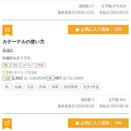
感想数 27
文字数 979,624
最終更新日 2020.11.01
登録日 2018.09.25
16
お気に入り追加
120
カテーテルの使い方
真城詩
短編読みきりです。
BL
完結
ｼｮｰﾄｼｮｰﾄ
R18
24h.ポイント
511pt
2,662
487
位 / 228,653件
位 / 31,396件
小説
BL
BL
短編
完結
拘束
溺愛
尿道開発
先生×生徒
感想数 0
文字数 601
最終更新日 2019.06.16
登録日 2019.06.16
17
お気に入り追加
786