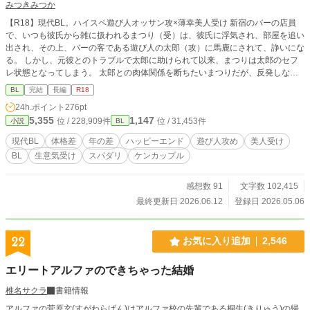
みつきみつか
【R18】現代BL。ハイスペ遊び人オッサン攻×薄幸美人受け 新宿のバーの店員
で、いつも彼氏から雑に扱われるまつり（受）は、彼氏に浮気され、部屋を追い
出され、その上、バーの客である遊び人の太郎（攻）に馬鹿にされて、諍いにな
る。 しかし、元彼とのトラブルで太郎に助けられて以来、まつりは太郎のセフ
レ状態となってしまう。 太郎との肉体関係を断ちたいまつりだが、反発しなが
らも少しずつ距離が近づいていき――。 ＊＊＊ 大切なものを持ちたくない攻
BL
完結
長編
R18
×本気で愛されたい受 性描写は※をつけます。 年の差すれ違いケンカップル、
24h.ポイント
276pt
ハッピーエンド。 各章の最終話には*をつけます。 ◆登場人物 まつり …受、
5,355
1,147
位 / 228,909件
位 / 31,453件
小説
BL
推定22歳、160cm、美人、生意気な頑固者、無戸籍児 太郎（あきまさ） …
攻、42歳、188cm、検察官 ※別シリーズ『エリート先輩はうかつな後輩に執着
現代BL
体格差
年の差
ハッピーエンド
遊び人攻め
美人受け
する』と同一世界観ですが、本作は単体で読めます※
BL
生意気受け
スパダリ
ケンカップル
感想数 91
文字数 102,415
最終更新日 2026.06.12
登録日 2026.05.06
22
お気に入り追加
2,546
エリートアルファのできちゃった結婚
椎名サクラ
書籍情報
アルファの菅原玄(すがわらげん)はアルファ校の先輩である桐生(きりゅう)の帰