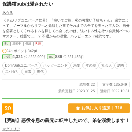
保護猫subは愛されたい
あうる
《ドム/サブユニバース世界》 「鳴いてご覧、私の可愛い子猫ちゃん」 過労によ
って、ノーマルからサブへと覚醒した事でそれまでの全てを失った主人公。自分
を必要としてくれるドムを探して出会ったのは、強いドム性を持つ会員制バーの
マスター、雄吾で……？ 不遇からの溺愛、ハッピーエンド確約です。
BL
連載中
長編
R18
24h.ポイント
342pt
4,321
889
位 / 228,909件
位 / 31,453件
小説
BL
Dom/Subユニバース
ハッピーエンド
溺愛
年の差
社会人
調教
スパダリ
日常
現代
感想数 22
文字数 135,649
最終更新日 2023.01.25
登録日 2022.10.31
20
お気に入り追加
718
【完結】悪役令息の義兄に転生したので、弟を溺愛します！
マグノリア