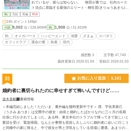
れているが、彼らは知らない。 牧田が裏では、社内カース
ト頂点に君臨する最強のエリート・桐生晃(きりゅうあきら)
に、毎晩とろとろに甘やかされていることを。 けれど、牧
BL
完結
長編
R18
田はとんでもない勘違いをしていた。 行為の最中、部長の
24h.ポイント
149pt
瞳が『金色』に変わるのは、自分の発情暴走による『生理的
9,002
1,908
位 / 228,909件
位 / 31,453件
小説
BL
な混乱（コンタミ）』だと信じ込んでいるのだ。 「俺を狂わ
せているのは、お前なんだよ」 ・一泊45万円のホテルでエッ
BL
オメガバース
ハッピーエンド
溺愛
ざまぁ
スパダリ
チ ・ハイヤーで一緒に出社。 ・コーヒーをこぼせば、役員用
オフィスラブ
運命の番
執着
現代
ロッカールームに連れ込まれ、汚れた肌を舐め取られる。 ・
毎日のように所有印（キスマーク）を上書きされる日々。
「俺が欲しいのは、お前だ」 表向きは崖っぷち社員、裏で
感想数 3
文字数 47,740
は最強スパダリの独占所有物。 お見合い話がバレた時、桐
最終更新日 2026.01.04
登録日 2026.01.03
生部長は――！？ ※他サイト様に掲載していた小説を、内容
を少し変えて掲載しています。
31
お気に入り追加
3,161
婚約者に裏切られたのに幸せすぎて怖いんですけど……
波木真帆
書籍情報
＜本編完結しました！ただいま、番外編を随時更新中です＞ 僕、宇佐美敦己
（うさみ あつき）は交際中の彼女・由依と婚約したばかりなのに三ヶ月の長期
出張に行かされてしまった。ある時、東京本社のトラブルで帰ってきて欲しいと
要請を受け、緊急帰国。なんとか事態も収拾し久しぶりに婚約者に会いに行こう
と同棲中の家に帰ると、中で彼女が男と浮気をしている現場に遭遇。あまりの衝