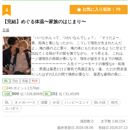
4
お気に入り追加
79
【完結】めぐる体温〜家族のはじまり〜
豆腐
「パパとれんって、つがいなんでしょ？」 「そうだよー、
番。拓海と番になったから、こうして瑠生が生まれたんだ
よ」 俺の膝の上に乗り、俺の体にもたれかかるように甘えて
訊ねてくる我が子の髪を撫でながら、そう答える。 これは、
一ノ瀬瑠生の両親が番になり、瑠生が誕生するまでの物語。
ーーーーーーーーーー 人生イージーモードの傲慢なα・拓海
と、 男運は最悪だけど勝気で馬鹿正直な・蓮。 ただの男友達
だったはずの2人の間で偶然が重なり、 最悪な豪雨の夜に起
こってしまったのは── 突発的なヒートだった。 脳の芯まで
BL
完結
長編
R18
強引に塗りつぶしていく、究極に甘い匂い。 「今日だけ、本
24h.ポイント
1,576pt
能に負けただけ。これが終わったら今まで通りな」 そう自分
900
151
位 / 228,909件
位 / 31,453件
小説
BL
に必死の言い訳を言い聞かせ、理性を無くして互いの身体を
貪り合ったあの夜。 うなじに深く牙を突き立て、消えない
BL
オメガバース
溺愛
α×Ω
ハッピーエンド
BL小説
現代
「番」の印を刻み込んだ瞬間から、2人の運命は激変する。
スパダリ
それは、まだ何もない未成年だった2人への、抗えない本能の
洗礼だった──。 ーーーーーーーーー 「めぐる体温」の主人
公、一ノ瀬瑠生の両親の話です。 ※未成年妊娠、未成年飲
感想数 0
文字数 138,154
酒・喫煙などの表現がありますのでご注意ください。 ※
最終更新日 2026.08.06
登録日 2026.07.13