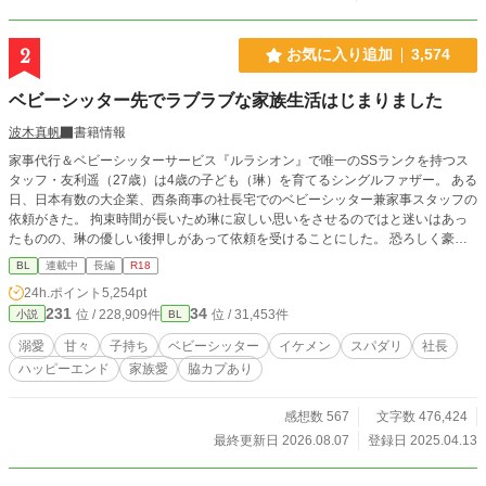
2
お気に入り追加
3,574
ベビーシッター先でラブラブな家族生活はじまりました
波木真帆
書籍情報
家事代行＆ベビーシッターサービス『ルラシオン』で唯一のSSランクを持つス
タッフ・友利遥（27歳）は4歳の子ども（琳）を育てるシングルファザー。 ある
日、日本有数の大企業、西条商事の社長宅でのベビーシッター兼家事スタッフの
依頼がきた。 拘束時間が長いため琳に寂しい思いをさせるのではと迷いはあっ
たものの、琳の優しい後押しがあって依頼を受けることにした。 恐ろしく豪華
なマンションで３歳の男の子のベビーシッターが始まり順調な出だしだったがと
BL
連載中
長編
R18
んでもない事件が巻き起こり、しばらくの間、琳も一緒に社長宅で住み込みで働
24h.ポイント
5,254pt
くことに。でもなぜか一緒に暮らし始めてから西条さんとラブラブな雰囲気にな
231
34
位 / 228,909件
位 / 31,453件
小説
BL
ってきて……。 シングルファザーのベビーシッターと子どもの扱いに慣れてい
ない社長とのイチャラブハッピーエンド小説です。 R18には※つけます。
溺愛
甘々
子持ち
ベビーシッター
イケメン
スパダリ
社長
ハッピーエンド
家族愛
脇カプあり
感想数 567
文字数 476,424
最終更新日 2026.08.07
登録日 2025.04.13