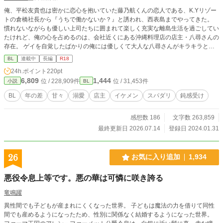
俺、平松友貴也は密かに恋心を抱いていた藤乃航くんの恋人である、K.Yリゾー
トの倉橋社長から『うちで働かないか？』と誘われ、西表島までやってきた。
慣れないながらも優しい上司たちに囲まれて楽しく充実な離島生活を過ごしてい
たけれど、俺の心を占めるのは、会社近くにある沖縄料理店の店主・八尋さんの
存在。 ゲイを自覚したばかりの俺には優しくて大人な八尋さんがキラキラと輝
いて見えるけれど、一回り以上も年下の俺はきっと眼中にないに決まってる。で
BL
連載中
長編
R18
もそばで見ていられるならそれでいい。それ以上は求めないから近くに居させて
24h.ポイント
220pt
欲しい。そう思っていたんだけど何故かすごく溺愛されてる気がする？ 高二で
6,809
1,444
位 / 228,909件
位 / 31,453件
小説
BL
両親を事故で失い、バーテンダーとブラック企業での会社員勤めを経て、この南
国、西表島で俺の新しい人生が始まる。 右手シリーズの最新作（笑） これだけ
BL
年の差
甘々
溺愛
店主
イケメン
スパダリ
鈍感受け
でも楽しんでいただけると思いますが、平松くんが出てくる 『運命の出会いは
空港で 〜クールなイケメン社長は無自覚煽りの可愛い子ちゃんに我慢できな
感想数 186
文字数 263,859
い』を読んでいただけるともっと楽しんでいただけると思います。 そこまで長
くならない予定ですが、楽しくなったら長くなるかも（笑） R18には※つけま
最終更新日 2026.07.14
登録日 2024.01.31
す。
26
お気に入り追加
1,934
悪役令息上等です。悪の華は可憐に咲き誇る
竜鳴躍
異性間でも子どもが産まれにくくなった世界。 子どもは魔法の力を借りて同性
間でも産めるようになったため、性別に関係なく結婚するようになった世界。