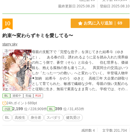
最終更新日 2025.08.26
登録日 2025.08.10
10
お気に入り追加
69
約束〜変わらずキミを愛してる〜
starry sky
母親の支配下で「完璧な息子」を演じてきた結希斗（ゆき
と）。 ある春の日、誘われるように足を踏み入れた境界線
の向こう側で、蒼空（そら）と出会う。 住む世界も、価値
観も、抱える孤独の形も違う二人。 異質同士の交流はいつ
しか「たった一つの救い」へと変わっていく。 🌸登場人物🌸
⚫︎加納 結希斗 かのう ゆきと 高校三年 大企業の跡取り
として育てられた、敏感で繊細な少年。 母親の強い支配のも
と従順に生き、無垢で素直なまま育った。 学校では、その美
しさゆえに人は憧れながらも距離を取る。 だが蒼空だけが、
BL
連載中
長編
R18
その見えない壁を軽々と越えてきた。 ⚫︎五十川 蒼空 いそ
24h.ポイント
689pt
がわ そら 高校三年 母子家庭に育つが、金銭的な不自由は
2,199
399
位 / 228,909件
位 / 31,453件
小説
BL
ない。 恵まれた容姿と高い身体能力、そして場の空気を一瞬
で掌握する圧倒的な存在感を持つ。 だが本人はどこか冷めて
BL
高校生
身分差
スパダリ
健気受け
いる。 恋多き母への屈託から他人に深く踏み込まず、女は退
屈を埋める存在だと割り切っている。 夢はないが、何でも器
感想数 4
文字数 201,704
用にこなし、欲さずとも多くを手にしてきた。 そんな彼が初