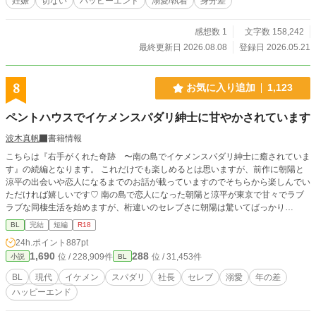
妊娠
切ない
ハッピーエンド
溺愛/執着
身分差
感想数 1
文字数 158,242
最終更新日 2026.08.08
登録日 2026.05.21
8
お気に入り追加
1,123
ペントハウスでイケメンスパダリ紳士に甘やかされています
波木真帆
書籍情報
こちらは『右手がくれた奇跡 〜南の島でイケメンスパダリ紳士に癒されていま
す』の続編となります。 これだけでも楽しめるとは思いますが、前作に朝陽と
涼平の出会いや恋人になるまでのお話が載っていますのでそちらから楽しんでい
ただければ嬉しいです♡ 南の島で恋人になった朝陽と涼平が東京で甘々でラブ
ラブな同棲生活を始めますが、桁違いのセレブさに朝陽は驚いてばっかり
で……。 あの手この手で囲い込む涼平とドキドキしっぱなしの朝陽の甘々イチ
BL
完結
短編
R18
ャラブハッピーエンド小説です。 タイトルが長かったので若干短くしました。
24h.ポイント
887pt
1,690
288
位 / 228,909件
位 / 31,453件
小説
BL
BL
現代
イケメン
スパダリ
社長
セレブ
溺愛
年の差
ハッピーエンド