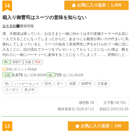
14
お気に入り追加
1,459
箱入り御曹司はスーツの意味を知らない
波木真帆
書籍情報
僕、天都渚は困っていた。お父さまと一緒に向かうはずの老舗テーラーのお店に
一人で入ることになってしまったからだ。あまりにも敷居が高いその佇まいに気
後れしてしまっていると、スーツの似合う長身男性に声をかけられて一緒に店に
入ることに。話の流れでスーツをプレゼントしてもらうことになった僕は、断る
代わりに一緒にパーティーに参加することになってしまって……。世間のことを
知らない可愛い御曹司とスパダリ紳士の甘いハッピーエンド小説です。 同性婚
BL
連載中
短編
R18
が認められている世界です。 R18には※つけます。 おそらく10話まではいかな
24h.ポイント
404pt
い予定。
3,675
725
位 / 228,909件
位 / 31,453件
小説
BL
BL
ハッピーエンド
現代
甘々
溺愛
御曹司
大富豪
スパダリ
美少年
感想数 29
文字数 59,791
最終更新日 2026.07.21
登録日 2023.01.05
15
お気に入り追加
140