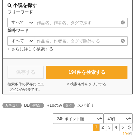
小説を探す
フリーワード
除外ワード
+ さらに詳しく検索する
保存する
194
件を検索する
検索条件の保存には
ロ
× 検索条件をクリアする
グイン
が必要です。
BL
R18のみ
スパダリ
カテゴリ
R指定
タグ
1
2
3
4
5
194
件