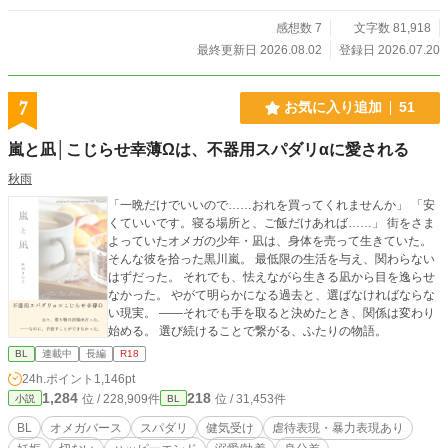
感想数 7
文字数 81,918
最終更新日 2026.08.02
登録日 2026.07.20
7
お気に入り追加
51
嵐と凪│こじらせ幸薄Ωは、不器用スパダリ‪α‬に愛される
秋雨
「一晩だけでいいので……おれを買ってくれませんか」 「安
くていいです。寝る場所と、ご飯だけあれば……」 街をさま
よっていたオメガの少年・凪は、身体を売って生きていた。
そんな彼を拾った黒川嵐。 最低限の生活を与え、関わらない
はずだった。 それでも、怯えながら生きる凪から目を逸らせ
なかった。 やがて明らかになる過去と、選ばなければならな
い現実。 ――それでも手を取ると決めたとき、関係は変わり
始める。 選び続けることで繋がる、ふたりの物語。
BL
連載中
長編
R18
24h.ポイント
1,146pt
1,284
218
位 / 228,909件
位 / 31,453件
小説
BL
BL
オメガバース
スパダリ
健気受け
虐待表現・暴力表現あり