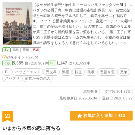
【攻めが転生者/兄×弟/中世ヨーロッパ風ファンタジーBL】 ス
パダリの公爵子息（中身は普通の市役所職員）が、前世の記
憶と公爵家の威光をフル活用して、義弟を幸せにする話で
す。 ＊＊＊ 公爵家嫡男ルシフェルは、宮廷パーティーの最中
に、前世の記憶を取り戻した。 目の前では、義弟のウリエル
が第二王子から婚約破棄を言い渡されている。 第二王子に寄
り添う男爵令嬢は乙女ゲームの転生者だし、令嬢の養父は賭
博場の誘致をもくろんで悪だくみをしているらしい。 ルシフ
ェルは義弟の名誉回復のため奮起するが、同じ頃、国を揺る
BL
完結
長編
R18
がす大事件が勃発。 王太子と共に事件解決に乗り出したルシ
24h.ポイント
276pt
フェルのもとへ、ウリエルと第二王子が失踪したとの一報が
5,355
1,147
位 / 228,909件
位 / 31,453件
小説
BL
飛び込んできて――！ 民を守るため、やるときはやる王太
子。 ルシフェルへの忠誠心をこじらせて萌えている側近レガ
BL
ハッピーエンド
異世界
溺愛
転生
執着
悪役令息
兄弟
ルト。 どうやら自分自身も乙女ゲームの攻略対象者であるら
スパダリ
前世からの恋人
しいルシフェル。 気づけば攻略対象者の半数を自分が攻略し
ていたルシフェルが、最後に選ぶのは誰だ――!? (もちろん悪
役令息です) 「兄上、さぶしなりお、とは何でしょうか？」
感想数 6
文字数 201,773
「……ウリエル、この世界には、知らない方がいいこともあ
最終更新日 2026.05.04
登録日 2026.03.29
るんだよ」 ＊＊＊ ※本編完結済み。今後は不定期で番外
編を投稿していきます。 アルファポリス様の独占公開です。
皆様に楽しんでいただけますように。 どうぞよろしくお願い
21
お気に入り追加
413
いたします！
いまから本気の恋に落ちる