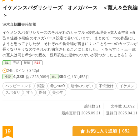
イケメンスパダリシリーズ オメガバース ＜寛人＆空良編
＞
波木真帆
書籍情報
イケメンスパダリシリーズのそれぞれのカップル ⭐︎凌也＆理央 ⭐︎寛人＆空良 ⭐︎直
己＆佳都 を独自のオメガバース設定で書いています。 まとめて一つの作品にし
ようと思ってましたが、それぞれの番外編が書きにくいことや一つのカップルが
長くなりそうなのでそれぞれ独立させることにしました。 ＜あらすじ＞ 三十歳
の寛人は同じ希少αの親友・観月凌也に運命のつがいが見つかったことを知る。
無事につがいになったお祝いを送ろうとプレゼントを買いに出かけた先で、助け
BL
完結
短編
R18
を求めて駆け寄ってきた相手が自分の運命のつがいだとわかった。一気にラット
24h.ポイント
342pt
状態に陥った寛人は街中でつがいを襲うわけにもいかず、強い抑制剤を投与して
4,338
894
位 / 228,909件
位 / 31,453件
小説
BL
父親の病院に別々に搬送されることとなった。そこから二人が再会して無事につ
がいになるまでのお話です。 ※オメガバースの世界線なので出会いそのほかは
ハッピーエンド
溺愛
希少α×Ω
運命のつがい
不憫受け
イケメン
現実編とは異なりますが、登場人物や関係などは変わりません。 R18には※つ
スパダリ
甘々
医師
美少年
けます。
感想数 21
文字数 31,692
最終更新日 2025.09.21
登録日 2025.04.11
19
お気に入り追加
652