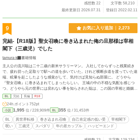
感想数 22
文字数 58,210
最終更新日 2026.07.31
登録日 2022.02.11
9
お気に入り追加
2,273
完結-【R18版】聖女召喚に巻き込まれた俺の旦那様は宰相
閣下（三歳児）でした
tamura-k
書籍情報
主人公の流川聡は二十二歳の新米サラリーマン。 入社してからずっと残業続き
で、疲れ切った足取りで駅への道を歩いていた。けれど横断歩道を渡っていた途
端、眩暈を起こしたような感覚がして、気付けば見知らぬ部屋に。 どうやら
『聖女召喚』に巻き込まれてしまったらしい。 王城の中の不穏な気配を感じつ
つ、どうやら元の世界には戻れない事を知らされた聡は、この国の宰相と婚姻を
結ぶ事になると聞かされる。 どうしたらいいのか困惑する聡の前に現れたのは
BL
完結
長編
R18
綺麗な銀髪と藍色の瞳を持つ、本来は三十二歳だという幼児（三歳児）だった。
24h.ポイント
752pt
「わたしがあなたのおっととなる、ふぃりうしゅ・えばん・こんこりゅでぃあ
1,995
355
位 / 228,909件
位 / 31,453件
小説
BL
だ」 呪いをかけられて三歳児の姿になっている宰相閣下(攻)と自己肯定感の低い
青年(受)のファンタジーラブストーリー。 さて、二人の恋の行方は………………
BL
異世界転移
巻き込まれ召喚
自己肯定感の低い受
宰相閣下
小説家になろうにて連載をしていましたが、R18版としてこちらで更新。 ※完
呪い
三歳児
スパダリ
年の差カップル
ハッピーエンド
結しました（2025.8.26） この先のエピソードはまた改めて。 ありがとうご
ざいました。
感想数 23
文字数 129,234