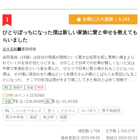
1
お気に入り追加
3,161
ひとりぼっちになった僕は新しい家族に愛と幸せを教えても
らいました
波木真帆
書籍情報
迫田直純（14歳）は自分の母親が誘拐という重大な犯罪を犯し警察に捕まえら
れていくのを目の当たりにする。 そのことで日本での仕事が難しくなった父は
中東で単身赴任という道を選んだ。 ひとりで日本に取り残されることになった
僕は、その場に居合わせた磯山という弁護士さんの家にしばらくお世話になるこ
とになった。 そこでの生活は僕が今まで過ごしてきた毎日とは全く別物で、最
初は戸惑いつつも次第にこれが幸せなのかと感じるようになった。 そんな時、
BL
連載中
長編
R18
磯山先生の甥っ子さんが一緒に暮らすようになって……。 母親に洗脳され抑圧
24h.ポイント
15,628pt
的な生活をしてきた直純と、直純に好意を持つ高校生の昇との可愛らしい恋のお
71
5
位 / 228,909件
位 / 31,453件
小説
BL
話です。 こちらは『歩けなくなったお荷物な僕がセレブなイケメン社長に甘々
なお世話されています』の中の脇カップルだったのですが、最近ものすごくこの
BL
ハッピーエンド
甘々
イケメン
スパダリ
男子高校生
2人の出番が増えてきて主人公カップルの話が進まないので、直純が磯山先生宅
男子中学生
初恋
美少年
溺愛
にお世話になるところから話を独立させることにしました。 とりあえずあちら
の話を移動させて少しずつ繋がりを綺麗にしようと思っています。 年齢の都合
もありR18までは少しかかりますが、その場面には※つけます。
感想数 1,708
文字数 1,762,279
最終更新日 2026.08.09
登録日 2024.02.21