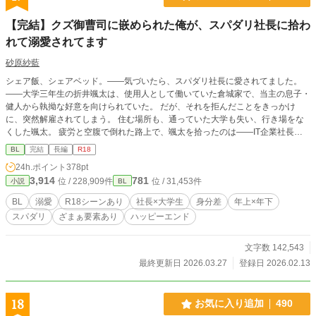
【完結】クズ御曹司に嵌められた俺が、スパダリ社長に拾わ
れて溺愛されてます
砂原紗藍
シェア飯、シェアベッド。――気づいたら、スパダリ社長に愛されてました。
――大学三年生の折井颯太は、使用人として働いていた倉城家で、当主の息子・
健人から執拗な好意を向けられていた。 だが、それを拒んだことをきっかけ
に、突然解雇されてしまう。 住む場所も、通っていた大学も失い、行き場をな
くした颯太。 疲労と空腹で倒れた路上で、颯太を拾ったのは――IT企業社長・
掛水涼だった。 目を覚ますと、高級マンションのベッドで涼に抱きしめられて
BL
完結
長編
R18
いた颯太。 「ワンナイトしちゃった……？」と焦るも、何もされていないこと
24h.ポイント
378pt
に安堵する。 礼として朝食を作ると、涼は「美味しい」と笑顔を見せ、颯太に
3,914
781
位 / 228,909件
位 / 31,453件
小説
BL
「うちで働かないか」と持ちかけてくる。 そこから始まったのは――食事も、
寝床も、心の距離も近すぎる共同生活。 ――これは雇用関係？ それとも……囲
BL
溺愛
R18シーンあり
社長×大学生
身分差
年上×年下
われてる？ 拾われたハウスキーパーの俺。 スパダリ社長の視線が、毎日やたら
スパダリ
ざまぁ要素あり
ハッピーエンド
甘いんですが。
文字数 142,543
最終更新日 2026.03.27
登録日 2026.02.13
18
お気に入り追加
490