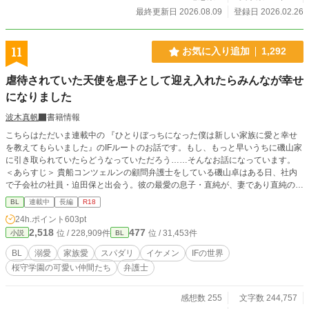
めて強く引き寄せられたのが、結希斗だった。
最終更新日 2026.08.09
登録日 2026.02.26
11
お気に入り追加
1,292
虐待されていた天使を息子として迎え入れたらみんなが幸せ
になりました
波木真帆
書籍情報
こちらはただいま連載中の 『ひとりぼっちになった僕は新しい家族に愛と幸せ
を教えてもらいました』のIFルートのお話です。もし、もっと早いうちに磯山家
に引き取られていたらどうなっていただろう……そんなお話になっています。
＜あらすじ＞ 貴船コンツェルンの顧問弁護士をしている磯山卓はある日、社内
で子会社の社員・迫田保と出会う。彼の最愛の息子・直純が、妻であり直純の母
親である美代に虐待され病院に運ばれたと知り、弁護士として一緒に病院に向か
BL
連載中
長編
R18
ったが父・保はショックのあまり記憶喪失になってしまう。保の代わりに直純と
24h.ポイント
603pt
過ごすうちに直純への並々ならぬ想いが込み上げてきた卓は自分が里親になるこ
2,518
477
位 / 228,909件
位 / 31,453件
小説
BL
とを申し出て……。 『IFの世界 〜桜守学園の可愛い仲間たち』で連載してい
ましたが、長くなりそうなのでこちらだけIFルートとして独立させることにしま
BL
溺愛
家族愛
スパダリ
イケメン
IFの世界
した。 IFの世界とは繋がっているので、お互いに登場することがあります。 R1
桜守学園の可愛い仲間たち
弁護士
8は当分出てきませんが、将来的にあるかもしれないということでR18にしてい
ます。
感想数 255
文字数 244,757