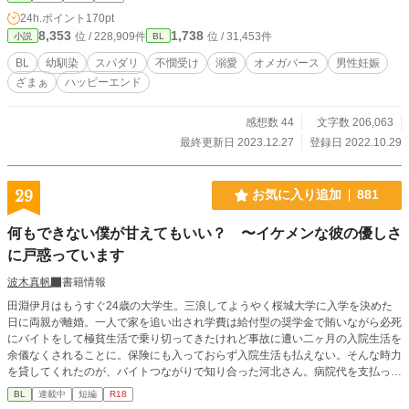
降る夜に幼馴染と再会。幼馴染の南 れおんは恋焦がれていた増田 周の驚くべ
24h.ポイント
170pt
き真実を知る。 お前なんか嫌いだ。みんな嫌いだ。僕が助けて欲しい時に誰も
8,353
1,738
位 / 228,909件
位 / 31,453件
小説
BL
助けてくれなかったくせに！今更なんなんだよ！偽善者！ オメガバース作品で
すので男性妊娠、出産の内容が含まれますのでご注意ください。
BL
幼馴染
スパダリ
不憫受け
溺愛
オメガバース
男性妊娠
ざまぁ
ハッピーエンド
感想数 44
文字数 206,063
最終更新日 2023.12.27
登録日 2022.10.29
29
お気に入り追加
881
何もできない僕が甘えてもいい？ 〜イケメンな彼の優しさ
に戸惑っています
波木真帆
書籍情報
田淵伊月はもうすぐ24歳の大学生。三浪してようやく桜城大学に入学を決めた
日に両親が離婚。一人で家を追い出され学費は給付型の奨学金で賄いながら必死
にバイトをして極貧生活で乗り切ってきたけれど事故に遭い二ヶ月の入院生活を
余儀なくされることに。保険にも入っておらず入院生活も払えない。そんな時力
を貸してくれたのが、バイトつながりで知り合った河北さん。病院代を支払って
もらう代わりに怪我が治ったら住み込みで河北さん家の家事を請け負うことを決
BL
連載中
短編
R18
めた。それからと言うもの毎日のようにスイーツを持ってお見舞いに来てくれる