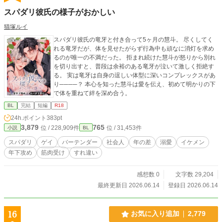
スパダリ彼氏の様子がおかしい
猫塚ルイ
スパダリ彼氏の竜牙と付き合って5ヶ月の慧斗。 尽くしてく
れる竜牙だが、体を見せたがらず行為中も頑なに消灯を求め
るのが唯一の不満だった。 拒まれ続けた慧斗が怒りから別れ
を切り出すと、普段は余裕のある竜牙が泣いて激しく拒絶す
る。 実は竜牙は自身の逞しい体型に深いコンプレックスがあ
り────？ 本心を知った慧斗は愛を伝え、初めて明かりの下
で体を重ねて絆を深め合う。
BL
完結
短編
R18
24h.ポイント
383pt
3,879
765
位 / 228,909件
位 / 31,453件
小説
BL
スパダリ
ゲイ
バーテンダー
社会人
年の差
溺愛
イケメン
年下攻め
筋肉受け
すれ違い
感想数 0
文字数 29,204
最終更新日 2026.06.14
登録日 2026.06.14
16
お気に入り追加
2,779