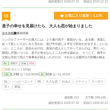
最終更新日 2026.07.15
登録日 2024.12.21
12
お気に入り追加
1,175
息子の幸せを見届けたら、大人も恋が始まりました
波木真帆
書籍情報
シングルファーザーの真人には、２５歳の息子・真宙がいる。 ある夜、真宙に
会って欲しい人がいると言われ、喜び半分寂しさ半分で顔合わせをすることにな
った。ところが、顔合わせの日。真宙の恋人としてやってきたのは、男だった。
困惑し戸惑いつつも、息子が幸せならと二人の仲を認める。 そうして、相手の
父親も含めて四人で食事会が始まったのだが、それから父親同士の距離が縮まっ
てきて…… シングルファーザー同士の優しく穏やかな恋の話。 あまり長くなら
BL
連載中
長編
R18
ない予定ですが……ってめちゃくちゃ長くなってた（汗） 最後まで楽しんでい
24h.ポイント
546pt
ただけると嬉しいです♡ R18には※つけます。 ※タイトルちょこっと変更しま
2,740
518
位 / 228,909件
位 / 31,453件
小説
BL
した。
BL
ハッピーエンド
ML
大人な恋
社会人
イケメン
スパダリ
甘々
家族
感想数 223
文字数 209,166
最終更新日 2026.07.16
登録日 2026.02.21