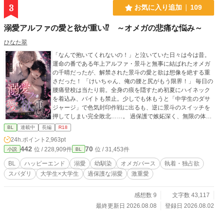
3
お気に入り追加
109
溺愛アルファの愛と欲が重い⁉︎ ～オメガの悲痛な悩み～
ひなた翠
「なんで抱いてくれないの！」と泣いていた日々は今は昔。
運命の番である年上アルファ・景斗と無事に結ばれたオメガ
の千晴だったが、解禁された景斗の愛と欲は想像を絶する重
さだった！ 「けいちゃん、俺の腰と尻がもう限界！」 毎日の
腰痛登校は当たり前。全身の痕を隠すため初夏にハイネック
を着込み、バイトも禁止。少しでも休もうと「中学生のダサ
ジャージ」で色気封印作戦に出るも、逆に景斗のスイッチを
押してしまい完全敗北……。 過保護で嫉妬深く、無限の体力
で番を貪る執着アルファ×愛されすぎて物理的に限界寸前なオ
BL
連載中
長編
R18
メガの、甘くて激しいドタバタラブコメディ待望の続編！
24h.ポイント
2,963pt
442
70
位 / 228,909件
位 / 31,453件
小説
BL
BL
ハッピーエンド
溺愛
幼馴染
オメガバース
執着・独占欲
スパダリ
大学生×大学生
過保護な溺愛
激重愛
感想数 9
文字数 43,117
最終更新日 2026.08.08
登録日 2026.08.02