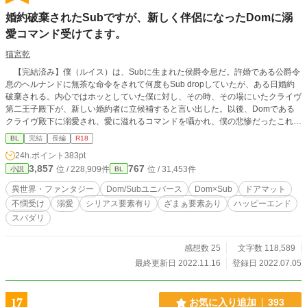
婚約破棄されたSubですが、新しく伴侶になったDomに溺
愛コマンド受けてます。
猫宮乾
【完結済み】僕（ルイス）は、Subに生まれた侯爵令息だ。許婚である公爵令
息のヘルナンドに無茶な命令をされて何度もSub dropしていたが、ある日婚約
破棄される。内心ではホッとしていた僕に対し、その時、その場にいたクライヴ
第二王子殿下が、新しい婚約者に立候補すると言い出した。以後、Domである
クライヴ殿下に溺愛され、愛に溢れるコマンドを囁かれ、僕の悲惨だったこれま
での境遇が一変する。※異世界婚約破棄×Dom/Subユニバースのお話です。独自
BL
完結
長編
R18
設定も含まれます。（☆）挿入無し性描写、（★）挿入有り性描写です。第10
24h.ポイント
383pt
回BL大賞応募作です。応援・ご投票していただけましたら嬉しいです！ ▼一
3,857
767
位 / 228,909件
位 / 31,453件
小説
BL
日２話以上更新。あと、（微弱ですが）ざまぁ要素が含まれます。D/Sお好きな
方のほか、D/Sご存じなくとも婚約破棄系好きな方にもお楽しみいただけました
異世界・ファンタジー
Dom/Subユニバース
Dom×Sub
ドアマット
ら嬉しいです！（性描写に痛い系は含まれません。ただ、たまに激しい時があり
不憫受け
溺愛
シリアス要素有り
ざまぁ要素あり
ハッピーエンド
ます）
スパダリ
感想数 25
文字数 118,589
最終更新日 2022.11.16
登録日 2022.07.05
17
お気に入り追加
393