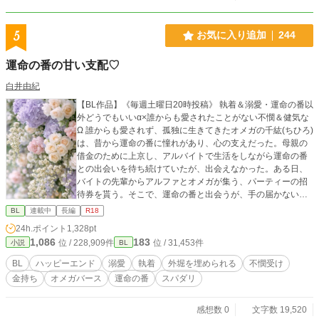
「＊」のものは、R18パートです。
5
お気に入り追加
244
運命の番の甘い支配♡
白井由紀
【BL作品】《毎週土曜日20時投稿》 執着＆溺愛・運命の番以
外どうでもいいα×誰からも愛されたことがない不憫＆健気な
Ω 誰からも愛されず、孤独に生きてきたオメガの千紘(ちひろ)
は、昔から運命の番に憧れがあり、心の支えだった。母親の
借金のために上京し、アルバイトで生活をしながら運命の番
との出会いを待ち続けていたが、出会えなかった。ある日、
バイトの先輩からアルファとオメガが集う、パーティーの招
待券を貰う。そこで、運命の番と出会うが、手の届かない存
在だということを知り、諦めていたところ、絡んできたアル
BL
連載中
長編
R18
ファから運命の番に助けて貰った。 その後、ダンスに誘われ
24h.ポイント
1,328pt
踊った後、引き止められて発情してしまった。発情期中、優
1,086
183
位 / 228,909件
位 / 31,453件
小説
BL
しくしてもらったことに戸惑い、自分には不釣り合いだと感
じて逃げ出してしまう…… 不憫なオメガが運命の番と出会っ
BL
ハッピーエンド
溺愛
執着
外堀を埋められる
不憫受け
て溺愛される、シンデレラストーリー♡ ★ハッピーエンド作
金持ち
オメガバース
運命の番
スパダリ
品です ※この作品は、BL作品です。苦手な方はそっと回れ右
してください🙏 ※これは創作物です、都合がいいように解釈
させていただくことがありますのでご了承ください🙇‍♂️ ※フィ
感想数 0
文字数 19,520