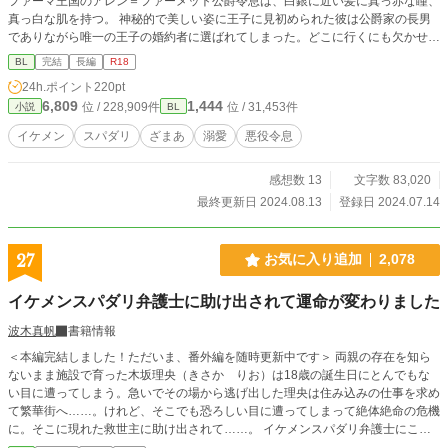
ファーマ王国のアレン＝ファーメット公爵令息は、白銀に近い髪に真っ赤な瞳、
真っ白な肌を持つ。 神秘的で美しい姿に王子に見初められた彼は公爵家の長男
でありながら唯一の王子の婚約者に選ばれてしまった。どこに行くにも欠かせな
い大きな日傘。日に焼けると爛れてしまいかねない皮膚。 公爵家は両親とも黒
BL
完結
長編
R18
髪黒目であるが、彼一人が色が違う。 それは彼が全てアルビノだったからなの
24h.ポイント
220pt
に、成長した教養のない王子は、アレンを魔女扱いした上、聖女らしき男爵令嬢
6,809
1,444
位 / 228,909件
位 / 31,453件
小説
BL
に現を抜かして婚約破棄の上スラム街に追放してしまう。 だが、王子は知らな
い。 アレンにも王位継承権があることを。 従者を一人連れてスラムに行ったア
イケメン
スパダリ
ざまあ
溺愛
悪役令息
レンは、イケメンでスパダリな従者に溺愛されながらスラムを改革していっ
て……！？ *誤字報告ありがとうございます！ *カエサル＝プレート 修正しま
感想数 13
文字数 83,020
した。
最終更新日 2024.08.13
登録日 2024.07.14
27
お気に入り追加
2,078
イケメンスパダリ弁護士に助け出されて運命が変わりました
波木真帆
書籍情報
＜本編完結しました！ただいま、番外編を随時更新中です＞ 両親の存在を知ら
ないまま施設で育った木坂理央（きさか りお）は18歳の誕生日にとんでもな
い目に遭ってしまう。急いでその場から逃げ出した理央は住み込みの仕事を求め
て繁華街へ……。けれど、そこでも恐ろしい目に遭ってしまって絶体絶命の危機
に。そこに現れた救世主に助け出されて……。 イケメンスパダリ弁護士にこの
上なく溺愛されていくハッピーエンド小説です。 R18には※つけます。 こちら