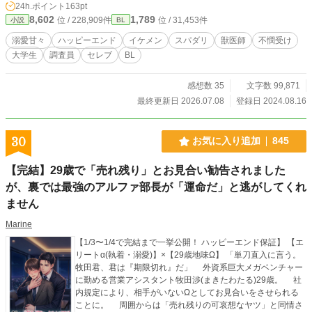
24h.ポイント
163pt
河北さんが待ち遠しくてたまらない。いつも優しい河北さんに惹かれながらもこ
8,602
1,789
位 / 228,909件
位 / 31,453件
小説
BL
んなに甘えていいのか戸惑ってしまう自分がいて……。 甘えることに慣れてい
ない不器用なニャンコと可愛いニャンコを甘やかしたくてたまらない年上イケメ
溺愛甘々
ハッピーエンド
イケメン
スパダリ
獣医師
不憫受け
ンのイチャラブハッピーエンド小説です。 こちらは ＜有能な調査員は健気で不
大学生
調査員
セレブ
BL
憫なかわい子ちゃんを甘やかしたい！＞の伊月視点のお話です。こちらだけでも
楽しんでいただけますが、両方読んでいただいた方がよりわかりやすいかと思い
ます。 ちなみに、『溺愛弁護士の裏の顔 〜僕はあなたを信じます』のスピン
感想数 35
文字数 99,871
オフ小説でもあるのでそちらも読んでいただけると嬉しいです♡同時系列でお話
最終更新日 2026.07.08
登録日 2024.08.16
が進んでいきます。 R18には※つけます。
30
お気に入り追加
845
【完結】29歳で「売れ残り」とお見合い勧告されました
が、裏では最強のアルファ部長が「運命だ」と逃がしてくれ
ません
Marine
【1/3〜1/4で完結まで一挙公開！ ハッピーエンド保証】 【エ
リートα(執着・溺愛)】×【29歳地味Ω】 「単刀直入に言う。
牧田君、君は『期限切れ』だ」 外資系巨大メガベンチャー
に勤める営業アシスタント牧田渉(まきたわたる)29歳。 社
内規定により、相手がいないΩとしてお見合いをさせられる
ことに。 周囲からは「売れ残りの可哀想なヤツ」と同情さ