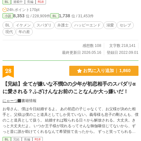
BL
連載中
長編
R18
はイケメンスパダリ社長、イケメンスパダリ医師に引き続き、シリーズ第３弾に
24h.ポイント
170pt
なりますが、単体でも楽しんでいただけます。
8,353
1,738
位 / 228,909件
位 / 31,453件
小説
BL
BL
イケメン
スパダリ
弁護士
ハッピーエンド
溺愛
セレブ
現代
年の差
感想数 108
文字数 218,141
最終更新日 2026.05.16
登録日 2022.09.01
28
お気に入り追加
1,860
【完結】全てが嫌いな不憫Ωの少年が初恋相手のスパダリα
に愛される？ふざけんなお前のことなんか大っ嫌いだ！
にゃーつ
書籍情報
お母さん、僕は今日結婚するよ。 あの初恋の子じゃなくて、お父様が決めた相
手と。父様は僕のこと道具としてしか見ていない。義母様も息子の剛さんも、僕
のこと道具として扱う。 結婚すれば殴られる日々から解放される。大丈夫。き
っと大丈夫だよ。 いつか王子様が現れるってそんな御伽噺信じてないから、ず
っと昔に誰か助けてくれるなんて希望捨て去ったから。 ずっと笑ってられるか
ら大丈夫 幼馴染スパダリα×不憫受Ω 結婚して半年で大きな事件が起こる。 雨の
BL
完結
長編
R18