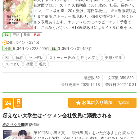
初対面プロポーズ！？ 久我朔夜（30）攻め。社長。長身イケ
メン。 二ノ坂冬麻（20）受け。専門学校生。 ※※過激表現あ
ります※※ ストーカー表現あり。 強引な描写あり。 軽くシ
ョタ表現あります。 ヤンデレなのにハッピーエンド予定で
す。ご容赦ください。 R18表現ありにはタイトルに※をつけ
ます。 表紙絵は、絵師のおか様twitter @erknmkmtrに描いて
BL
完結
長編
R18
いただきました。ありがとうございます！
24h.ポイント
234pt
6,344
1,364
位 / 228,909件
位 / 31,453件
小説
BL
BL
執着
ヤンデレ
ストーカー攻め
絆され受け
美形×平凡
スパダリ
溺愛
現代
感想数 52
文字数 359,830
最終更新日 2025.12.18
登録日 2022.10.31
24
お気に入り追加
4,318
冴えない大学生はイケメン会社役員に溺愛される
椎名サクラ
書籍情報
第10回BL小説大賞 「現代BL賞」をいただきました 読んで
くださった皆様、応援くださった皆様、本当にありがとうご