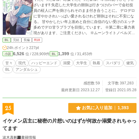
ざいます‼️ 失恋した大学生の朔弥は行きつけのバーで会社役
員の柾人に声を掛けられそのまま付き合うことに。 デロデロ
に甘やかされいっぱい愛されるけれど朔弥はそれに不安にな
る。 甘やかしたい年上攻めと自分に自信のない受けのエッチ
多めでデロ甘ラブラブを目指しています。 ※第二章に暴力表
現があります、ご注意ください。 ※ムーンライトノベルズに
投稿した作品の転載となっております。 ※Rシーンのある話
BL
完結
長編
R18
数には☆マークがついてます。
24h.ポイント
227pt
6,526
1,399
位 / 228,909件
位 / 31,453件
小説
BL
甘々
現代
ハッピーエンド
溺愛
大学生
執着
スパダリ
健気
BL
アンダルシュ
感想数 59
文字数 397,283
最終更新日 2023.12.27
登録日 2021.05.28
25
お気に入り追加
1,393
イケメン店主に秘密の片想いのはずが何故か溺愛されちゃっ
てます
波木真帆
書籍情報