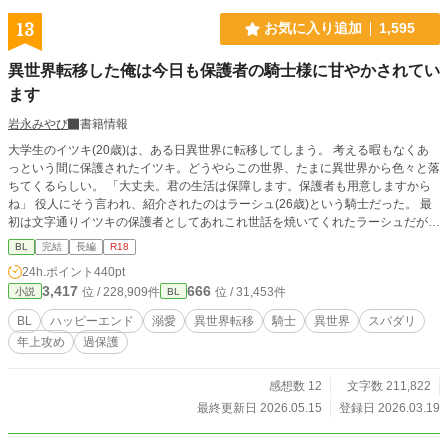
13
お気に入り追加
1,595
異世界転移した俺は今日も保護者の騎士様に甘やかされてい
ます
岩永みやび
書籍情報
大学生のイツキ(20歳)は、ある日異世界に転移してしまう。 考える暇もなくあ
っという間に保護されたイツキ。どうやらこの世界、たまに異世界から色々と落
ちてくるらしい。 「大丈夫。君の生活は保障します。保護者も用意しますから
ね」 役人にそう言われ、紹介されたのはラーシュ(26歳)という騎士だった。 最
初は文字通りイツキの保護者としてあれこれ世話を焼いてくれたラーシュだが、
その子供扱いにモヤモヤしはじめるイツキ。 子供扱いはやめてほしい。でも俺
BL
完結
長編
R18
を甘やかすのはやめないでほしい……。 ※全39話＋番外編
24h.ポイント
440pt
3,417
666
位 / 228,909件
位 / 31,453件
小説
BL
BL
ハッピーエンド
溺愛
異世界転移
騎士
異世界
スパダリ
年上攻め
過保護
感想数 12
文字数 211,822
最終更新日 2026.05.15
登録日 2026.03.19