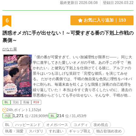
クション作品です ※誤字脱字は見つけ次第訂正しますが、脳
最終更新日 2026.08.08
登録日 2026.03.22
内変換、受け流してくれると幸いです
6
お気に入り追加
153
誘惑オメガに手が出せない！～可愛すぎる番の下剋上作戦の
裏側～
ひなた翠
「僕の番が可愛すぎて、いい加減理性が限界だ――」 同じ大
学に進学してきた愛しいオメガの千晴。あの手この手で「抱
かれたい」と健気な下剋上を仕掛けてくる彼に、アルファの
景斗はいつも涼しげな笑顔で「完璧な彼氏」を演じてみせ
る。 だがその裏側では、千晴の無自覚な色気に理性をバキバ
キに削られ、毎週末血を吐くような我慢と深夜の自己処理を
繰り返していた！ 本当は今すぐ貪り尽くしたいのに、過去の
罪悪感からどうしても手が出せない。そんな中、千晴が他の
アルファに連れ去られそうになり、景斗の狂気的な独占欲が
BL
完結
長編
R18
暴発して――！？ 可愛すぎる番の誘惑を、理性総動員で耐え
24h.ポイント
1,152pt
抜くスパダリアルファの悶絶裏側視点、開幕！ この物語は
1,271
214
位 / 228,909件
位 / 31,453件
小説
BL
『溺愛アルファに抱かれたい！～オメガの勘違い下剋上～』
の景斗視点になります。
BL
ハッピーエンド
オメガバース
コメディ
攻め視点
執着・溺愛
スパダリ
すれ違い
ギャップ萌え
独占欲強め攻め