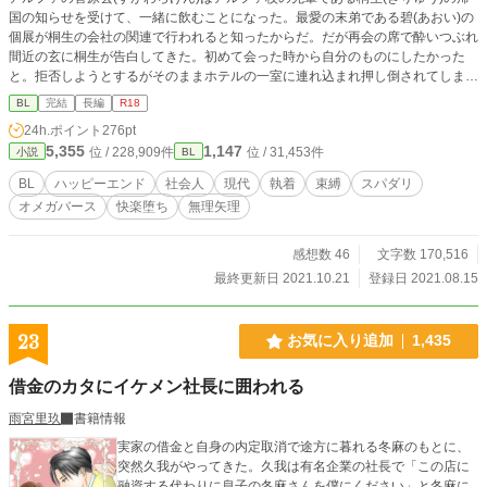
国の知らせを受けて、一緒に飲むことになった。最愛の末弟である碧(あおい)の
個展が桐生の会社の関連で行われると知ったからだ。だが再会の席で酔いつぶれ
間近の玄に桐生が告白してきた。初めて会った時から自分のものにしたかった
と。拒否しようとするがそのままホテルの一室に連れ込まれ押し倒されてしま
う。抗う玄に桐生は無理矢理に身体を繋げ、玄をビッチングするのだった。 ア
BL
完結
長編
R18
ルファ×アルファ(のちにオメガ)の妊娠→結婚の話です。 「深窓オメガのお見合
24h.ポイント
276pt
い結婚」で登場した長兄の話です。 一輝と碧もちょこちょこ登場します。 ※エ
5,355
1,147
位 / 228,909件
位 / 31,453件
小説
BL
ッチは予告なしで入ってきます。 ※オメガバース設定ですが色々と作者都合で
改ざんされております。 ※受けが終始ツンツンする予定です。 ※ムーンライト
BL
ハッピーエンド
社会人
現代
執着
束縛
スパダリ
ノベルズ様と同時掲載となっております。 不定期更新です、ご了承ください。
オメガバース
快楽堕ち
無理矢理
更新情報はTwitterで呟いています。
感想数 46
文字数 170,516
最終更新日 2021.10.21
登録日 2021.08.15
23
お気に入り追加
1,435
借金のカタにイケメン社長に囲われる
雨宮里玖
書籍情報
実家の借金と自身の内定取消で途方に暮れる冬麻のもとに、
突然久我がやってきた。久我は有名企業の社長で「この店に
融資する代わりに息子の冬麻さんを僕にください」と冬麻に