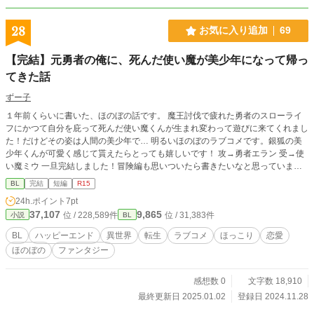
28
お気に入り追加
69
【完結】元勇者の俺に、死んだ使い魔が美少年になって帰っ
てきた話
ずー子
１年前くらいに書いた、ほのぼの話です。 魔王討伐で疲れた勇者のスローライ
フにかつて自分を庇って死んだ使い魔くんが生まれ変わって遊びに来てくれまし
た！だけどその姿は人間の美少年で… 明るいほのぼのラブコメです。銀狐の美
少年くんが可愛く感じて貰えたらとっても嬉しいです！ 攻→勇者エラン 受→使
い魔ミウ 一旦完結しました！冒険編も思いついたら書きたいなと思っていま
す。応援ありがとうございました！
BL
完結
短編
R15
24h.ポイント
7pt
37,107
9,865
位 / 228,589件
位 / 31,383件
小説
BL
BL
ハッピーエンド
異世界
転生
ラブコメ
ほっこり
恋愛
ほのぼの
ファンタジー
感想数 0
文字数 18,910
最終更新日 2025.01.02
登録日 2024.11.28