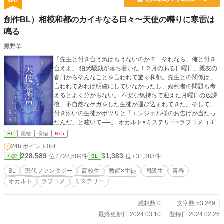
とお泊まりが出来ると知り下心でコンテストの参加を決めるのだが……。思春期
真っ只中の浅井の片想いの結末は？ 君が幸せでありますように…あなたが幸せ
創作BL）相模和都のカイキなる日々〜天使の囀りに寒雷は
でありますように…あの夜、天の川の中を駆けていく流れ星に願ったふたりの想
いは果たして叶うのだろうか…？教師×教え子の甘く切ない禁断の青春ラブスト
鳴る
ーリー。
黑野羊
「先生と付き合う気はもうないのか？ それなら、俺と付き
合えよ」 狛犬騒動が落ち着いた１２月のある日曜日、親友の
春日からそんなことを言われて驚く和都。先生との関係は、
言われてみれば明確にしていなかったし、婚約者の問題も考
えるとよく分からない。 不安な気持ちで迎えた月曜日の放課
後、不自然なケガをした生徒が運び込まれてきた。そして、
付き添いの生徒がポツリと「エンジェル様のお告げが当たっ
たんだ」と呟いて──。 オカルト×ミステリー×ラブコメ（B
L）な現代ファンタジー。 和都のカイキなる日々はまだまだ
BL
完結
長編
R15
続く。 ーーー ※相模和都のカイキなる日々の続編になりま
24h.ポイント
0pt
す。 https://www.alphapolis.co.jp/novel/702387773/2668174
228,589
31,383
位 / 228,589件
位 / 31,383件
小説
BL
29 「*」のついている話は、キスシーンなどを含みます。 ＝
＝＝ 主な登場人物） ・相模和都：本作主人公。高校二年、お
BL
現代ファンタジー
高校生
教師×生徒
同級生
青春
化けが視える。 ・仁科先生：和都の通う高校の、養護教諭。
オカルト
ラブコメ
ミステリー
・春日祐介：和都の中学からの友人。 ・小坂、菅原：和都と
春日のクラスメイト。 ＝＝＝ ※小説家になろう、Pixiv、Xfoli
oにも掲載しています。
感想数 0
文字数 53,269
最終更新日 2024.03.10
登録日 2024.02.26