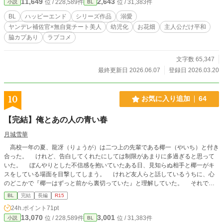
11,649
2,643
位 / 228,589件
位 / 31,383件
小説
BL
BL
ハッピーエンド
シリーズ作品
溺愛
ヤンデレ補佐官×無自覚チート美人
幼児化
お花畑
主人公だけ平和
脇カプあり
ラブコメ
文字数 65,347
最終更新日 2026.06.07
登録日 2026.03.20
10
お気に入り追加
64
【完結】俺とあの人の青い春
月城雪華
高校一年の夏、龍冴（りょうが）は二つ上の先輩である椰一（やいち）と付き
合った。 けれど、告白してくれたにしては制限があまりに多過ぎると思って
いた。 ぼんやりとした不信感を抱いていたある日、見知らぬ相手と椰一がキ
スをしている場面を目撃してしまう。 けれど友人らと話しているうちに、心
のどこかで『椰一はずっと前から裏切っていた』と理解していた。 それでも
悲しさで熱い雫が溢れてきて、ひと気のない物陰に座り込んで泣いていると、ふ
BL
完結
長編
R15
と目の前に影が差す。 「大丈夫か？」 涙に濡れた瞳で見上げると、月曜日の
24h.ポイント
71pt
朝──その数日前にも件の二人を見掛け、書籍を落としたのだがわざわざ教室ま
13,070
3,001
位 / 228,589件
位 / 31,383件
小説
BL
で届けてくれたのだ──にも会った、一学年上の大和（やまと）という男だっ