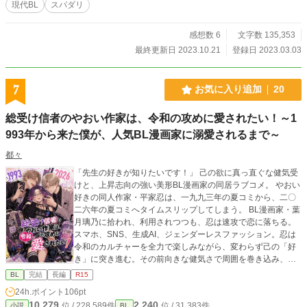
現代BL
スパダリ
感想数 6
文字数 135,353
最終更新日 2023.10.21
登録日 2023.03.03
7
お気に入り追加
20
総受け信者のやおい作家は、令和の攻めに愛されたい！～1
993年から来た僕が、人気BL漫画家に溺愛されるまで～
都々
「先生の好きが知りたいです！」 己の欲に真っ直ぐな健気受
けと、上昇志向の強い美形BL漫画家の同居ラブコメ。 やおい
好きの同人作家・平家忍は、一九九三年の夏コミから、二〇
二六年の夏コミへタイムスリップしてしまう。 BL漫画家・葉
月璃乃に拾われ、利用されつつも、忍は速攻で恋に落ちる。
スマホ、SNS、生成AI、ジェンダーレスファッション。忍は
令和のカルチャーを全力で楽しみながら、変わらず己の「好
き」に突き進む。その前向きな健気さで周囲を巻き込み、令
和で楽しく生きていくつもりだった。 元の時代に戻ることな
BL
完結
長編
R15
んて、まったく考えていなかった……。 テンポのよい会話
24h.ポイント
106pt
と、ひと癖あるキャラクターに自信あり。あまり見ないタイ
10,279
2,240
位 / 228,589件
位 / 31,383件
小説
BL