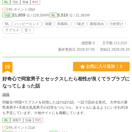
の従兄弟で家老。 青柳直澄 （あおやぎ・なおずみ）咲霧藩勘
BL
完結
長編
R15
定奉行。 咲霧春丸（さきぎり・はるまる）宗春の幼い弟。 石
24h.ポイント
28pt
堂主膳（いしどう・しゅぜん）幕府中枢の老中格。 鳥居玄蕃
21,859
5,510
位 / 228,589件
位 / 31,383件
小説
BL
（とりい・げんば）幕府の監察役。 胡蝶太夫（こちょうだゆ
う）吉原の女形。 ■タグ 江戸風BL / 小姓受け / 殿様攻め / 甘々
BL
ハッピーエンド
溺愛
和風BL
♡喘ぎ
殿様攻め
小姓受け
/ ラブコメ / ♡喘ぎ / R15 / ハッピーエンド / 和風BL / 時代風フ
ラブコメ
甘々
ァンタジー / 溺愛攻め / 健気受け ■AI活用 ・表紙（AIイラス
ト） ・会話テンポ＆文章校正 ・タイトル/名前/タグ案 ■その
ほか 全年齢対象。（R15相当）
感想数 0
文字数 111,015
最終更新日 2026.07.05
登録日 2026.06.20
19
お気に入り追加
2
好奇心で同室男子とセックスしたら相性が良くてラブラブに
なってしまった話
綴織
同級生×同室×ラブコメを目指したほのぼの話。一話で読める形式。 大学生の寡
黙系男子×天然元気系男子の日常をつらつら。タイトルにあるようにいずれR18
も予定しています。※他サイトにも掲載しています。
BL
連載中
短編
R15
24h.ポイント
21pt