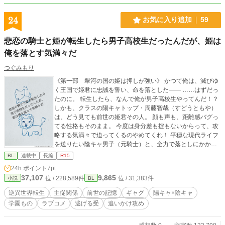
24
お気に入り追加
59
悲恋の騎士と姫が転生したら男子高校生だったんだが、姫は
俺を落とす気満々だ
つぐみもり
《第一部 翠河の国の姫は押しが強い》 かつて俺は、滅びゆ
く王国で姫君に忠誠を誓い、命を落とした―― ……はずだっ
たのに。 転生したら、なんで俺が男子高校生やってんだ！？
しかも、クラスの陽キャトップ・周藤智哉（すどうともや）
は、どう見ても前世の姫君その人。 顔も声も、距離感バグっ
てる性格もそのまま。 今度は身分差も掟もないからって、攻
略する気満々で迫ってくるのやめてくれ！ 平穏な現代ライフ
を送りたい陰キャ男子（元騎士）と、全力で落としにかかる
陽キャ男子（元姫）の、逆異世界転生BLギャグコメディ！
BL
連載中
長編
R15
「見つけたぞ、私の騎士。今度こそ、お前を手に入れる」
24h.ポイント
7pt
「イイエナンノコトカワカリマセン」 忠義も身分も性別も全
37,107
9,865
位 / 228,589件
位 / 31,383件
小説
BL
部飛び越えて、今日も逃げる俺と追いかける姫（男子高校
生） 《第二部 熱砂の国からの闖入者》 郁朗と智哉は、前世
逆異世界転生
主従関係
前世の記憶
ギャグ
陽キャ×陰キャ
の想いを飛び越え、ついに結ばれた。 そして迎える高校二年
学園もの
ラブコメ
逃げる受
追いかけ攻め
生、健全な男子高校生同士として、健全な交際を続けるはず
だったが—— 「見つけたぞ姫！ 今度こそお前を手に入れ