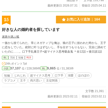
る！」 「もしかして、あいつは！？」 「……誰だっけ？」
感想数 0
文字数 133,798
熱砂の風と共に転校してきた、前世関係者。 千隼と翠瑶姫の
最終更新日 2026.07.31
登録日 2025.04.11
過去の因縁が、また一つ紐解かれる。 《第三部 見上げる
星》 高校三年生、受験生。 郁朗は大学進学、智哉は海外留学
志望。 進路が別れ、クラスも別々になった。 そんな中、見つ
25
お気に入り追加
164
けた二人の秘密基地、塔屋。 卒業までの短い間、絆を深める
物語。 ※残酷描写あり ※本作は、前世では男女、現代では男
好きな人の婚約者を探しています
子同士の恋愛を描いています。
迷路を跳ぶ狐
一族から捨てられた、常にネガティブな俺は、狼の王子に拾われた時から、王子
に恋をしていた。絶対に叶うはずないし、手を出すつもりもない。完全に諦めて
いたのに……。口下手乱暴王子×超マイナス思考吸血鬼 ＊全12話＋後日談1話
BL
完結
短編
R15
24h.ポイント
7pt
37,107
9,865
位 / 228,589件
位 / 31,383件
小説
BL
短編
じれじれ
超マイナス思考
口下手
溺愛
ほのぼの
ラブコメ
王子
両片思い
主従関係
文字数 21,391
最終更新日 2023.02.11
登録日 2023.02.11