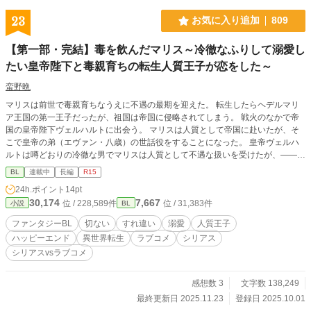
23
お気に入り追加
809
【第一部・完結】毒を飲んだマリス～冷徹なふりして溺愛し
たい皇帝陛下と毒親育ちの転生人質王子が恋をした～
蛮野晩
マリスは前世で毒親育ちなうえに不遇の最期を迎えた。 転生したらヘデルマリ
ア王国の第一王子だったが、祖国は帝国に侵略されてしまう。 戦火のなかで帝
国の皇帝陛下ヴェルハルトに出会う。 マリスは人質として帝国に赴いたが、そ
こで皇帝の弟（エヴァン・八歳）の世話役をすることになった。 皇帝ヴェルハ
ルトは噂どおりの冷徹な男でマリスは人質として不遇な扱いを受けたが、―――
―じつは皇帝ヴェルハルトは戦火で出会ったマリスにすでにひと目惚れしてい
BL
連載中
長編
R15
た！ しかもマリスが帝国に来てくれて内心大喜びだった！ ほんとうは溺愛した
24h.ポイント
14pt
いが、溺愛しすぎはかっこよくない……。苦悩する皇帝ヴェルハルト。 皇帝陛
30,174
7,667
位 / 228,589件
位 / 31,383件
小説
BL
下のラブコメと人質王子のシリアスがぶつかりあう。ラブコメvsシリアスのハッ
ピーエンドです。
ファンタジーBL
切ない
すれ違い
溺愛
人質王子
ハッピーエンド
異世界転生
ラブコメ
シリアス
シリアスvsラブコメ
感想数 3
文字数 138,249
最終更新日 2025.11.23
登録日 2025.10.01