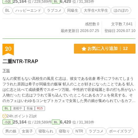
25,164
6,420
位 / 228,589件
位 / 31,383件
小説
BL
BL
ハッピーエンド
ラブコメ
同級生
大学生×大学生
ほのぼの
感想数 0
文字数 7,641
最終更新日 2026.07.25
登録日 2026.07.10
20
お気に入り追加
12
二重NTR‐TRAP
下垣
なんの変哲もない高校生の風見 仁志は、彼女である佐倉 希子にフラれてしまう
フラれた原因は希子が同級生の飯塚 郁人のことが好きになったことである 郁人
は仁志と比べて成績優秀でスポーツ万能。中性的で容姿端麗と非の打ち所がない
人物だった 仁志はフラれて落ち込んでいたところにあるカフェを発見する。そ
のカフェはいわゆるコンセプトカフェで女装した男の娘が集められているカフェ
だった そのコンカフェで仁志は店員として働く郁人を見つけた。仁志は郁人に
BL
連載中
長編
R15
このことは誰にも言わないでと頼まれる 仁志は郁人がコンカフェで働いている
24h.ポイント
21pt
ことを秘密にする代わりに、とある関係を持つように交換条件を出すのだった―
25,164
6,420
位 / 228,589件
位 / 31,383件
小説
BL
―
男の娘
女装子
寝取られ
寝取り
NTR
ラブコメ
ボーイズラブ