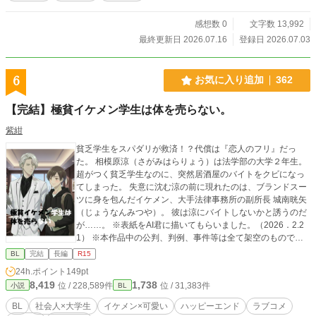
感想数 0
文字数 13,992
最終更新日 2026.07.16
登録日 2026.07.03
6
お気に入り追加
362
【完結】極貧イケメン学生は体を売らない。
紫紺
貧乏学生をスパダリが救済！？代償は『恋人のフリ』だっ
た。 相模原涼（さがみはらりょう）は法学部の大学２年生。
超がつく貧乏学生なのに、突然居酒屋のバイトをクビになっ
てしまった。 失意に沈む涼の前に現れたのは、ブランドスー
ツに身を包んだイケメン、大手法律事務所の副所長 城南晄矢
（じょうなんみつや）。 彼は涼にバイトしないかと誘うのだ
が……。 ※表紙をAI君に描いてもらいました。（2026．2.2
1） ※本作品中の公判、判例、事件等は全て架空のもので
す。完全なフィクションであり、参考にした事件等もござい
BL
完結
長編
R15
ません。拙い表現や現実との乖離はどうぞご容赦ください。
24h.ポイント
149pt
8,419
1,738
位 / 228,589件
位 / 31,383件
小説
BL
BL
社会人×大学生
イケメン×可愛い
ハッピーエンド
ラブコメ