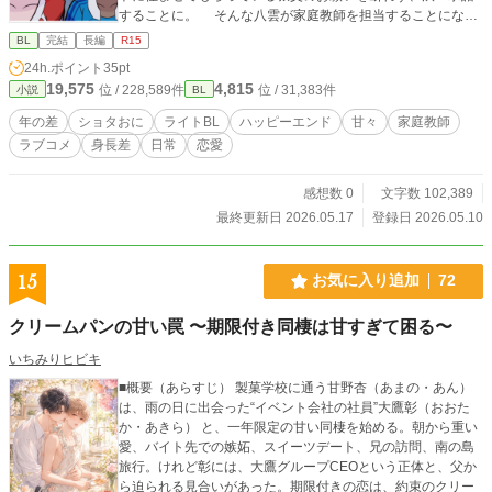
することに。 そんな八雲が家庭教師を担当することになっ
た生徒は、中学校の担任や塾講師も手を焼く双子の悪ガキだ
BL
完結
長編
R15
った……が、しかし。 対する北条八雲は高校時代、地元の
24h.ポイント
35pt
学生たちに『西附の巨獣』と呼ばれ恐れられていた男だっ
19,575
4,815
位 / 228,589件
位 / 31,383件
小説
BL
た。 「しょうがねえ……俺が悪ガキ共を教育的指導してやる
か」 これは、ひょんなことから家庭教師になってしまった
年の差
ショタおに
ライトBL
ハッピーエンド
甘々
家庭教師
男子大学生が、教育的指導を通して双子の悪ガキ中学生の荒
ラブコメ
身長差
日常
恋愛
んだ心を少しずつほぐし解く、パワフルでハートフルな甘々
ツインボーイズラブコメディである―― ※作品の表紙イラス
トは自作です。 小説本文、イラスト共にAIは一切使用してお
感想数 0
文字数 102,389
りません。
最終更新日 2026.05.17
登録日 2026.05.10
15
お気に入り追加
72
クリームパンの甘い罠 〜期限付き同棲は甘すぎて困る〜
いちみりヒビキ
■概要（あらすじ） 製菓学校に通う甘野杏（あまの・あん）
は、雨の日に出会った“イベント会社の社員”大鷹彰（おおた
か・あきら） と、一年限定の甘い同棲を始める。朝から重い
愛、バイト先での嫉妬、スイーツデート、兄の訪問、南の島
旅行。けれど彰には、大鷹グループCEOという正体と、父か
ら迫られる見合いがあった。期限付きの恋は、約束のクリー