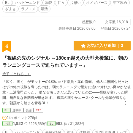
ーション講習』。 迷えるギデオンが3%引きにまんまと釣ら
BL
ハッピーエンド
溺愛
甘々
片思い
オメガバース
年下攻め
れたその講習の最後に得た、幸せの形とは―― ーーーーーー
ざまぁ
ラブコメ
婚活
ーーーーー エロは事後描写程度です 毎日21:30更新(8/16完
結) 全16話＋エピローグ予約投稿済みです X→https://x.com/bu
nbun_melon 番外編にするまでもない小ネタSSは全てこちら
感想数 0
文字数 16,018
です。甘かったり愛が重すぎてちょっと様子がおかしかった
最終更新日 2026.08.05
登録日 2026.07.24
り。私の脳内の墓場です。気軽に墓参りしていただけたら喜
びます。
4
お気に入り追加
3
​『視線の先のシグナル ～180cm越えの大型犬後輩に、朝の
ランニングコースで迫られています～』
透子（とおるこ）
「広く、浅く」がモットーの180cmバド部員・葉山侑樹。 他人に無関心だった
はずの俺の視線を奪ったのは、朝のランニングで絶対に追いつけない爽やかな後
輩・三浦龍司だった。 単なる悔しさだと思っていたのに――視線が交わった瞬
間、無自覚な攻防戦が動き出す。 孤高の爽やかエース×クールな先輩が織りな
す、朝靄から始まる青春BL！ ―――――――――――――――――――― 【第
2回 青春BLコンテスト参加中！】 ※ラストまでのプロット完成済み＆4万字超の
BL
連載中
長編
R15
ストック（全体の過半数完了）を確保しています！途中で更新が止まる心配はあ
24h.ポイント
278pt
りませんので、安心して最後までお付き合いください。 ※【毎日18:00】に定時
4,922
982
位 / 228,589件
位 / 31,383件
小説
BL
更新中！ 少しでもキュンとしたら「お気に入り追加」や投票（24h.ポイント）
で応援していただけると大きな励みになります！
BL
ハッピーエンド
先輩×後輩
部活
体格差
第2回青春BLカップ