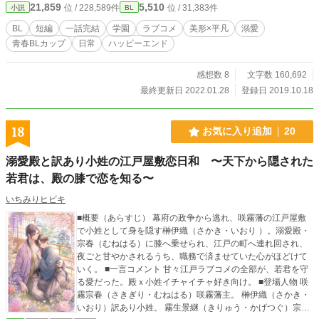
21,859
5,510
位 / 228,589件
位 / 31,383件
小説
BL
BL
短編
一話完結
学園
ラブコメ
美形×平凡
溺愛
青春BLカップ​
日常
ハッピーエンド
感想数 8
文字数 160,692
最終更新日 2022.01.28
登録日 2019.10.18
18
お気に入り追加
20
溺愛殿と訳あり小姓の江戸屋敷恋日和 〜天下から隠された
若君は、殿の膝で恋を知る〜
いちみりヒビキ
■概要（あらすじ） 幕府の政争から逃れ、咲霧藩の江戸屋敷
で小姓として身を隠す榊伊織（さかき・いおり ）。溺愛殿・
宗春（むねはる）に膝へ乗せられ、江戸の町へ連れ回され、
夜ごと甘やかされるうち、職務で済ませていた心がほどけて
いく。 ■一言コメント 甘々江戸ラブコメの全部が、若君を守
る愛だった。殿ｘ小姓イチャイチャ好き向け。 ■登場人物 咲
霧宗春（さきぎり・むねはる）咲霧藩主。 榊伊織（さかき・
いおり）訳あり小姓。 霧生景継（きりゅう・かげつぐ）宗春