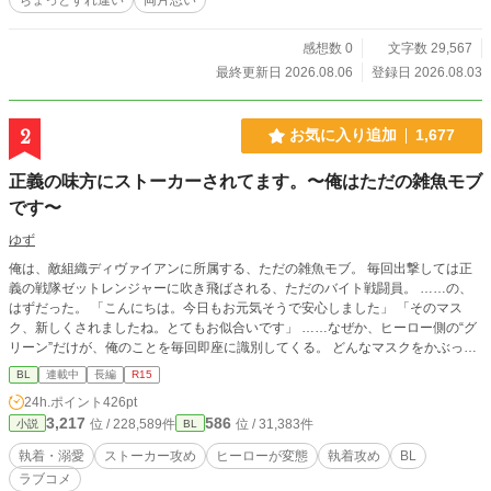
キスさせたの」 「そ、そ、そっちが勝手に……っ！」 「俺は
悪くねーもん。蝿がとまりそうな速度で近づいたし。逃げな
かったのは真琴だろ」 「は、蠅とか言うなよ！ 情緒がない
感想数 0
文字数 29,567
な！」 「情緒とか気にするタイプ？」 花井は互いの額をコ
最終更新日 2026.08.06
登録日 2026.08.03
ツンと触れ合わせた。 「……なら、情緒があったら、キスし
てもいいってこと？」 （中略） 花井は、口元を覆い隠して
いたオレの手を取り、右手で優しく握る。そして、あいてい
2
お気に入り追加
1,677
るほうの左手で、オレの、昨日短く切ったばかりの髪に触れ
た。 「……髪型、似合ってるよ。最高に似合ってる。でも嫌
正義の味方にストーカーされてます。〜俺はただの雑魚モブ
だったんだ。みんなに知られるのが」 知られるって何を、
とオレが問いかける前に花井は言葉を継いだ。 「真琴の瞳
です〜
が、こんなに綺麗なことを知ってるのは、俺だけが良かっ
ゆず
た」
俺は、敵組織ディヴァイアンに所属する、ただの雑魚モブ。 毎回出撃しては正
義の戦隊ゼットレンジャーに吹き飛ばされる、ただのバイト戦闘員。 ……の、
はずだった。 「こんにちは。今日もお元気そうで安心しました」 「そのマス
ク、新しくされましたね。とてもお似合いです」 ……なぜか、ヒーロー側の“グ
リーン”だけが、俺のことを毎回即座に識別してくる。 どんなマスクをかぶって
も。 どんな戦場でも。 俺がいると、あいつは絶対に見つけ出して、にこやかに
BL
連載中
長編
R15
近づいてくる。 ――なんでわかんの？ バイト辞めたい。え、なんで辞めさせて
24h.ポイント
426pt
もらえないの？ ―――――――――――――――――― 執着溺愛系ヒーロー ×
3,217
586
位 / 228,589件
位 / 31,383件
小説
BL
モブ ただのバイトでゆるーく働くつもりだったモブがヒーローに執着され敵幹
部にも何故か愛されてるお話。 ※他サイトでも掲載しています。
執着・溺愛
ストーカー攻め
ヒーローが変態
執着攻め
BL
ラブコメ