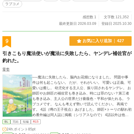
ラブコメ
感想数 1
文字数 121,352
最終更新日 2026.03.09
登録日 2025.10.30
9
お気に入り追加
427
引きこもり魔法使いが魔法に失敗したら、ヤンデレ補佐官が
釣れた。
零壱
──魔法に失敗したら、脳内お花畑になりました。 問題や事
件は何も起こらない。 だが、それがいい。 可愛いは正義、可
愛いは癒し。 幼児化する主人公、振り回されるヤンデレ。 お
師匠やお師匠の補佐官も巻き込み、時には罪のない？第三者
も巻き込み、主人公の世界だけ薔薇色・平和が保たれる。 ラ
ブコメです。 なんも考えず勢いで読んでください。 再掲で
す。 4話（噂の王子視点）あげました。 師匠×トーリの馴れ初
め番外編は同人誌に掲載（シリアスなので） 4話以外は他サ
イトにも再掲しています。
BL
完結
短編
R15
24h.ポイント
85pt