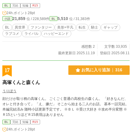
ハルトを一方的にライバル視していたが一度も勝てないまま、お互い別の騎士団
BL
完結
短編
R15
に配属になり数年が過ぎた。 そして突然ジークハルトがルーカスの騎士団に移
24h.ポイント
28pt
動してきたことから、「せめてジークハルトの不愛想な表情を崩してみたい！乙
21,859
5,510
位 / 228,589件
位 / 31,383件
小説
BL
女ゲームのときみたいにオレがジークハルトをたぶらかしてやる！」と頭が悪す
ぎる作戦を決行することにしたのだが・・・ 誘い受けしたいのにうまくできな
BL
異世界
ファンタジー
美形×平凡
転生
騎士
ギャップ
いかわいらしい受と、それでも距離がどんどん近づいていく優秀攻のお話です。
ラブコメ
ライバル
ハッピーエンド
全２０話の短めのラブコメです。 漫画の単行本に換算すると全１巻くらいで
す。 さくさくお話がすすむので読みやすいと思います。 私の好きを詰め込みま
した、よろしくお願いします！ 性的表現がある回には※をつけます。
感想数 2
文字数 33,935
最終更新日 2025.11.19
登録日 2025.08.11
17
お気に入り追加
316
高塚くんと森くん
うりぼう
顔だけが取り柄の高塚くん。 ごくごく普通の高校生の森くん。 「好きなんだ、
オレと付き合って」 「え、嫌だ」 そこから始まる二人のお話。 基本一話完結。
本編完結済み 随時小話更新予定です。 ※ＢＬ ※受け大好き ※攻め半分変態 ※
Ｒ15というほどＲ15表現はありません
BL
完結
短編
R15
24h.ポイント
28pt