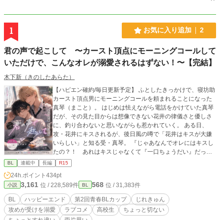
1
お気に入り追加
2
君の声で起こして 〜カースト頂点にモーニングコールして
いただけで、こんなオレが溺愛されるはずない！〜【完結】
木下新（きのしたあらた）
【ハピエン確約/毎日更新予定】 ふとしたきっかけで、寝坊助
カースト頂点男にモーニングコールを頼まれることになった
真琴（まこと）。 はじめは怯えながら電話をかけていた真琴
だが、その見た目からは想像できない花井の律儀さと優しさ
に、釣り合わないと思いながらも惹かれていく。 ある日、
攻・花井にキスされるが、後日風の噂で「花井はキスが大嫌
いらしい」と知る受・真琴。 『じゃあなんでオレにはキスし
たの？！ あれはキスじゃなくて『一口ちょうだい』だった
とか？』とパニックになっていく……。 両片思いのむずきゅ
BL
連載中
長編
R15
んストーリー。 遊び人風なのに本命には不器用な攻×根っか
24h.ポイント
434pt
らピュアな受 ラストはふんわり幸せラブエッチあり（R1
3,161
568
位 / 228,589件
位 / 31,383件
小説
BL
5）。 ------------ スクールカーストの頂に立つ男と、その底
辺を這うオレの二人が、どうしてこんな状況に陥っているの
BL
ハッピーエンド
第2回青春BLカップ
じれきゅん
だ。ほんの一週間前まで、なんの接点もなかったのに。
攻めが受けを溺愛
ラブコメ
高校生
ちょっと切ない
「……な、なんでキスしたの」 花井は怯まない。「なんで
ちょっとすれ違い
両片思い