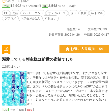
24h.ポイント
56pt
のです。ありがたいことに、グローバルコミック賞をいただ
14,902
3,548
位 / 228,589件
位 / 31,383件
小説
BL
きました。 https://www.pixiv.net/novel/contest/kadokawapixiv
novel24
BL
短編
ハッピーエンド
オメガバース
現代
執着
年下攻め
ラブコメ
大学生×社会人
すれ違い
感想数 14
文字数 29,339
最終更新日 2025.04.26
登録日 2025.04.17
13
お気に入り追加
54
溺愛してくる領主様は前世の宿敵でした
二階堂まりい
領主×侍従。でも前世では宿敵同士です。 戦乱に生きた前世
と、平和な今世が交錯する転生ものBL。基本ほのぼの。 書け
たら順次更新🆙というスタイルでいきます。 ※時代背景の調
査、文明レベルの整合性チェックにのみChatGPTの協力を得
ております。 ストーリーの核部分、プロット、本文執筆には
AIを一切使用しておりません。 感想いただけると嬉しいで
す！ 好きなキャラの名前を書いていかれるだけでも喜びま
す！
BL
完結
長編
R15