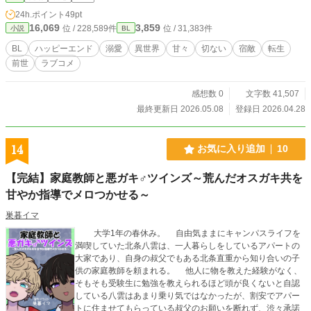
24h.ポイント
49pt
16,069
3,859
位 / 228,589件
位 / 31,383件
小説
BL
BL
ハッピーエンド
溺愛
異世界
甘々
切ない
宿敵
転生
前世
ラブコメ
感想数 0
文字数 41,507
最終更新日 2026.05.08
登録日 2026.04.28
14
お気に入り追加
10
【完結】家庭教師と悪ガキ♂ツインズ～荒んだオスガキ共を
甘やか指導でメロつかせる～
巣暮イマ
大学1年の春休み。 自由気ままにキャンパスライフを
満喫していた北条八雲は、一人暮らしをしているアパートの
大家であり、自身の叔父でもある北条直重から知り合いの子
供の家庭教師を頼まれる。 他人に物を教えた経験がなく、
そもそも受験生に勉強を教えられるほど頭が良くないと自認
している八雲はあまり乗り気ではなかったが、割安でアパー
トに住ませてもらっている叔父のお願いを断れず、渋々承諾