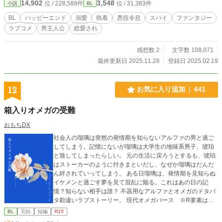
14,902
3,548
位 / 228,589件
位 / 31,383件
小説
BL
メBLです。 平日毎日更新を目標に頑張ってます。応援や感想
頂けると励みになります。 ※（2025/4/20）第一章終わり
BL
ハッピーエンド
溺愛
執着
悪役令息
スパイ
ファンタジー
ました。少しお休みして、プロットが出来上がりましたらま
ラブコメ
男主人公
総愛され
た再開しますね。お付き合い頂き、本当にありがとうござい
ました！ えちち話（セルフ二次創作）も反応ありがとうござ
います。少しお休みするのもあるので、このまま読めるよう
感想数 2
文字数 108,071
にしておきますね。 ※♡、ブクマ、エールありがとうござ
最終更新日 2025.11.28
登録日 2025.02.19
います！すごく嬉しいです！ ※表紙作りました！絵は描い
た。ロゴをスコシプラス様に作って頂きました。可愛すぎて
にこにこです♡ 【登場人物】 攻→ヴィルヘルム 完璧超人。
12
お気に入り追加
441
真面目で自信家。良き跡継ぎ、良き兄、良き息子であろうと
し続ける、実直な男だが、興味関心がない相手にはどこまで
箱入りオメガの受難
も無関心で辛辣。当初は異国の使者だと思っていたレイナー
ドを警戒していたが… 受→レイナード 和平交渉の一環で異国
おもちDX
のアドラー家に人質として出された。主人公。立ち位置をよ
社会人の瑠璃は突然の発情期を知らないアルファの男と過ご
く理解しており、計算せずとも人から好かれる。常に兄を立
してしまう。記憶にないが瑠璃は大学生の地味系男子、琥珀
てて陰で支える立場にいる。課せられた使命と現状に悩みつ
と致してしまったらしい。 元の生活に戻ろうとするも、琥珀
つある上に、義兄の様子もおかしくて、いろんな意味で気苦
はストーカーのように付きまといだし、なぜか瑠璃はだんだ
労の絶えない。
ん絆されていってしまう。 ある日瑠璃は、発情期を見知らぬ
イケメンと過ごす夢を見て混乱に陥る。これはあの日の記
憶？知らない相手は誰？ 不器用なアルファとオメガのドタバ
タ勘違いラブストーリー。 現代オメガバース ※R要素は限
りなく薄いです。 この作品は『KADOKAWA×pixiv ノベル大
BL
完結
短編
R15
賞2024』の「BL部門」お題イラストから着想し、創作したも