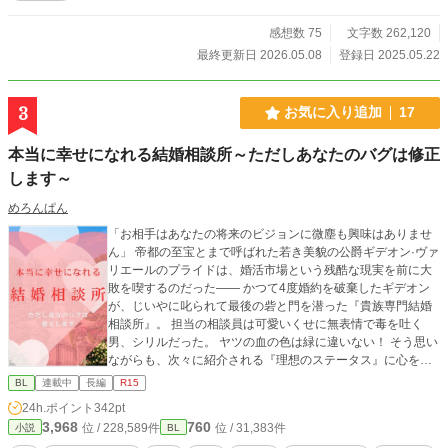
感想数 75
文字数 262,120
最終更新日 2026.05.08
登録日 2025.05.22
3
お気に入り追加
17
本当に幸せになれる結婚相談所～ただしあなたのバグは修正
します～
めろんぱん
「お相手はあなたの将来のビジョンに微塵も興味はありませ
ん」 帝都の至宝とまで呼ばれた若き美貌の公爵ギデオン·ヴァ
リエールのプライドは、婚活市場という残酷な現実を前に大
敗を喫するのだった―― かつて4度婚約を破棄したギデオン
が、じいやに叱られて最後の砦と門を潜った『貴族専門結婚
相談所』。 担当の相談員は可愛いくせに無表情で毒を吐く
男、シリルだった。 ヤツの血の色は緑に違いない！ そう思い
ながらも、次々に紹介される『理想のステータス』に心を踊
らせながら『無慈悲な現実』に打ちのめされ、恋のときめき
BL
連載中
長編
R15
を失っていく。 「次のお約束はございません」 あと何度、シ
24h.ポイント
342pt
リルのこの無機質な声に耐えればいいのか…… 心が折れかけ
3,968
760
位 / 228,589件
位 / 31,383件
小説
BL
たその時、シリルから提案された『お見合い&デートシミュレ