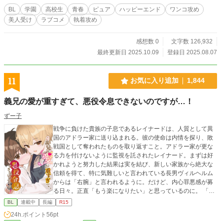
た。
BL
学園
高校生
青春
ピュア
ハッピーエンド
ワンコ攻め
美人受け
ラブコメ
執着攻め
感想数 0
文字数 126,932
最終更新日 2025.10.09
登録日 2025.08.07
11
お気に入り追加
1,844
義兄の愛が重すぎて、悪役令息できないのですが…！
ずー子
戦争に負けた貴族の子息であるレイナードは、人質として異
国のアドラー家に送り込まれる。彼の使命は内情を探り、敗
戦国として奪われたものを取り返すこと。アドラー家が更な
る力を付けないように監視を託されたレイナード。まずは好
かれようと努力した結果は実を結び、新しい家族から絶大な
信頼を得て、特に気難しいと言われている長男ヴィルヘルム
からは「右腕」と言われるように。だけど、内心罪悪感が募
る日々。正直「もう楽になりたい」と思っているのに。 「安
心しろ。結婚なんかしない。僕が一番大切なのはお前だよ」
BL
連載中
長編
R15
なんだか義兄の様子がおかしいのですが…？ このままじゃ、
24h.ポイント
56pt
スパイも悪役令息も出来そうにないよ！ ファンタジーラブコ