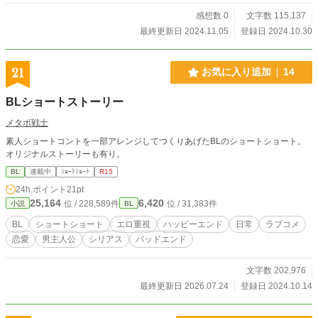
感想数 0
文字数 115,137
最終更新日 2024.11.05
登録日 2024.10.30
21
お気に入り追加
14
BLショートストーリー
メタボ戦士
素人ショートコントを一部アレンジしてつくりあげたBLのショートショート。
オリジナルストーリーも有り。
BL
連載中
ｼｮｰﾄｼｮｰﾄ
R15
24h.ポイント
21pt
25,164
6,420
位 / 228,589件
位 / 31,383件
小説
BL
BL
ショートショート
エロ重視
ハッピーエンド
日常
ラブコメ
恋愛
男主人公
シリアス
バッドエンド
文字数 202,976
最終更新日 2026.07.24
登録日 2024.10.14