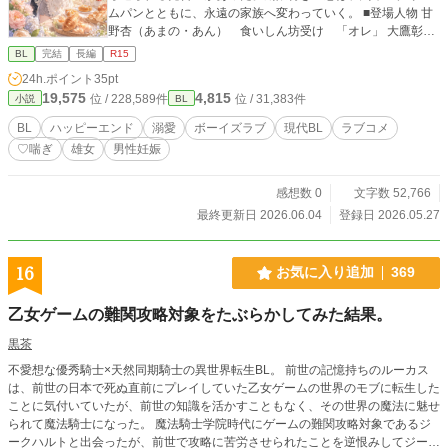
ムパンとともに、永遠の家族へ変わっていく。 ■登場人物 甘
野杏（あまの・あん） 食いしん坊受け 「オレ」 大鷹彰
（おおたか・あきら） 重め隠れCEO攻め 「俺」 甘野蓮（あ
BL
完結
長編
R15
まの・れん） 杏の兄 大鷹優（おおたか・ゆう） 彰の従兄
24h.ポイント
35pt
弟 橘玄太（たちばな・げんた）執事兼秘書 ■一言コメント 重
19,575
4,815
位 / 228,589件
位 / 31,383件
小説
BL
め隠れCEO攻めｘ食いしん坊受けの溺愛BLラブコメです。
(♡喘ぎあり) ■AI活用 ・表紙（AIイラスト） ・会話テンポ＆
BL
ハッピーエンド
溺愛
ボーイズラブ
現代BL
ラブコメ
文章校正 ・タイトル/名前/タグ案 ■その他 R15相当
♡喘ぎ
雄女
男性妊娠
感想数 0
文字数 52,766
最終更新日 2026.06.04
登録日 2026.05.27
16
お気に入り追加
369
乙女ゲームの難関攻略対象をたぶらかしてみた結果。
黒茶
不愛想な優秀騎士×天然同期騎士の異世界転生BL。 前世の記憶持ちのルーカス
は、前世の日本で死ぬ直前にプレイしていた乙女ゲームの世界のモブに転生した
ことに気付いていたが、前世の知識を活かすこともなく、その世界の魔法に魅せ
られて魔法騎士になった。 魔法騎士学院時代にゲームの難関攻略対象であるジ
ークハルトと出会ったが、前世で攻略に苦労させられたことを逆恨みしてジーク