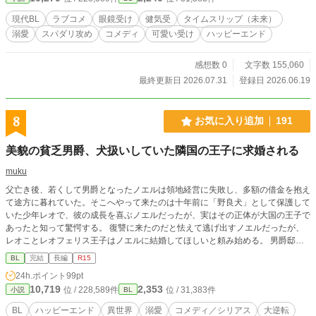
プのタイムスリップBLラブコメディです。 エブリスタにて先
行配信中。完結保証・全六十話。
現代BL
ラブコメ
眼鏡受け
健気受
タイムスリップ（未来）
溺愛
スパダリ攻め
コメディ
可愛い受け
ハッピーエンド
感想数 0
文字数 155,060
最終更新日 2026.07.31
登録日 2026.06.19
8
お気に入り追加
191
美貌の貧乏男爵、犬扱いしていた隣国の王子に求婚される
muku
父亡き後、若くして男爵となったノエルは領地経営に失敗し、多額の借金を抱え
て途方に暮れていた。そこへやって来たのは十年前に「野良犬」として保護して
いた少年レオで、彼の成長を喜ぶノエルだったが、実はその正体が大国の王子で
あったと知って驚愕する。 復讐に来たのだと怯えて逃げ出すノエルだったが、
レオことレオフェリス王子はノエルに結婚してほしいと頼み始める。 男爵邸に
滞在すると言い出す王子は「自分はあなたの犬だ」と主張し、ノエルは混乱する
BL
完結
長編
R15
しかない。見通しの立たない返済計画、積極的な犬王子、友人からのありえない
24h.ポイント
99pt
提案と、悩みは尽きない美貌の男爵。 借金完済までの道のりは遠い。
10,719
2,353
位 / 228,589件
位 / 31,383件
小説
BL
BL
ハッピーエンド
異世界
溺愛
コメディ／シリアス
大逆転