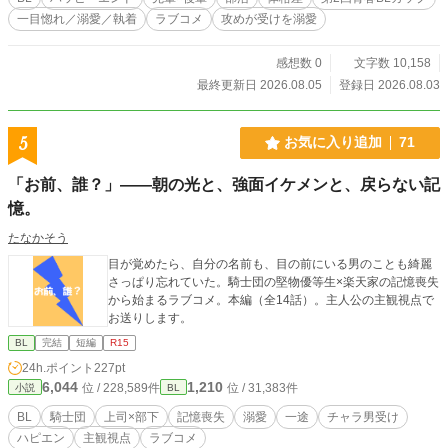
一目惚れ／溺愛／執着
ラブコメ
攻めが受けを溺愛
感想数 0
文字数 10,158
最終更新日 2026.08.05
登録日 2026.08.03
5
お気に入り追加
71
「お前、誰？」――朝の光と、強面イケメンと、戻らない記
憶。
たなかそう
目が覚めたら、自分の名前も、目の前にいる男のことも綺麗
さっぱり忘れていた。騎士団の堅物優等生×楽天家の記憶喪失
から始まるラブコメ。本編（全14話）。主人公の主観視点で
お送りします。
BL
完結
短編
R15
24h.ポイント
227pt
6,044
1,210
位 / 228,589件
位 / 31,383件
小説
BL
BL
騎士団
上司×部下
記憶喪失
溺愛
一途
チャラ男受け
ハピエン
主観視点
ラブコメ