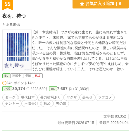
22
お気に入り追加
6
夜を、待つ
とある追憶
【第一章完結済】 ヤクザの家に生まれ、誰にも頼れず生きて
きた少年・川末慎也。 家でも学校でも心が休まる場所はな
く、唯一の救いは刹那的な恋愛と仲間との他愛ない時間だけ
だった。 そんな慎也の前に突然現れたのは、優しい微笑みを
浮かべる謎の男・劉煬煌。 彼は慎也の警戒をものともせず、
温かな食事と穏やかな時間を差し出してくる。 はじめは戸惑
うばかりだった慎也の心に少しずつ“安心”が芽生えはじめ、会
うたびに距離が縮まっていく二人。 それは恋なのか、救いな
のか——。 孤独な少年と、不思議な優しさを持つ男の出会い
BL
連載中
長編
R15
が、慎也の世界を静かに変えていく。 ※※話が進むにつれ
24h.ポイント
14pt
て、空気が少しずつ沈んでいきます。嫌な予感がしたら、そ
30,174
7,667
位 / 228,589件
位 / 31,383件
小説
BL
の直感を大事にして、無理せず読書を止めてください。※※
※直接的な性描写はありませんが、暴力表現があります。 ※
ダーク
現代日本
暴力描写あり
ヤクザ
曇らせ
ラブコメ
表紙及び地の文の表現の整形に生成AIを使用しています。 ※
ヤンキー
不憫受け
救済
男の娘
本作はpixiv掲載作品の再掲です。 https://www.pixiv.net/novel/
series/15011804 （最新話もこちら） この作品はフィクショ
ンです。作中に登場する団体・人物・事件などはすべて架空
文字数 83,352
であり、実在のものとは関係ありません。 描写は複数の資料
最終更新日 2026.07.15
登録日 2026.04.04
や創作上の解釈をもとにしています。