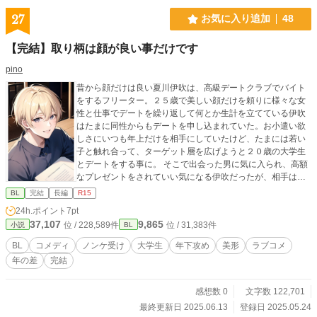
27
お気に入り追加
48
【完結】取り柄は顔が良い事だけです
pino
昔から顔だけは良い夏川伊吹は、高級デートクラブでバイト
をするフリーター。２５歳で美しい顔だけを頼りに様々な女
性と仕事でデートを繰り返して何とか生計を立てている伊吹
はたまに同性からもデートを申し込まれていた。お小遣い欲
しさにいつも年上だけを相手にしていたけど、たまには若い
子と触れ合って、ターゲット層を広げようと２０歳の大学生
とデートをする事に。 そこで出会った男に気に入られ、高額
なプレゼントをされていい気になる伊吹だったが、相手は年
下だしまだ学生だしと罪悪感を抱く。 そんな中もう一人の２
BL
完結
長編
R15
０歳の大学生の男からもデートを申し込まれ、更に同業でた
24h.ポイント
7pt
だの同僚だと思っていた２３歳の男からも言い寄られて？ ノ
37,107
9,865
位 / 228,589件
位 / 31,383件
小説
BL
ンケの伊吹と伊吹を落とそうと奮闘する三人の若者が巻き起
こすラブコメディ！ BＬです。 性的表現有り。 伊吹視点のお
BL
コメディ
ノンケ受け
大学生
年下攻め
美形
ラブコメ
話になります。 題名に※が付いてるお話は他の登場人物の視
年の差
完結
点になります。 表紙は伊吹です。
感想数 0
文字数 122,701
最終更新日 2025.06.13
登録日 2025.05.24