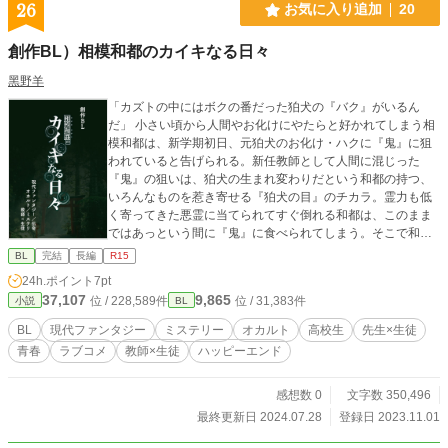
26
お気に入り追加
20
創作BL）相模和都のカイキなる日々
黑野羊
「カズトの中にはボクの番だった狛犬の『バク』がいるん
だ」 小さい頃から人間やお化けにやたらと好かれてしまう相
模和都は、新学期初日、元狛犬のお化け・ハクに『鬼』に狙
われていると告げられる。新任教師として人間に混じった
『鬼』の狙いは、狛犬の生まれ変わりだという和都の持つ、
いろんなものを惹き寄せる『狛犬の目』のチカラ。霊力も低
く寄ってきた悪霊に当てられてすぐ倒れる和都は、このまま
ではあっという間に『鬼』に食べられてしまう。そこで和都
は、霊力が強いという養護教諭の仁科先生にチカラを分けて
BL
完結
長編
R15
もらいながら、『鬼』をなんとかする方法を探すのだが──。
24h.ポイント
7pt
オカルト×ミステリ×ラブコメ（BL）の現代ファンタジー。
37,107
9,865
位 / 228,589件
位 / 31,383件
小説
BL
「*」のついている話は、キスシーンなどを含みます。 ※小説
家になろう、カクヨムでも掲載しています。 ※Pixiv、Xfolio
BL
現代ファンタジー
ミステリー
オカルト
高校生
先生×生徒
では分割せずに掲載しています。 ＝＝＝ 主な登場人物） ・
青春
ラブコメ
教師×生徒
ハッピーエンド
相模和都：本作主人公。高校二年、お化けが視える。 ・仁科
先生：和都の通う高校の、養護教諭。 ・春日祐介：和都の中
学からの友人。 ・小坂、菅原：和都と春日のクラスメイト。
感想数 0
文字数 350,496
最終更新日 2024.07.28
登録日 2023.11.01