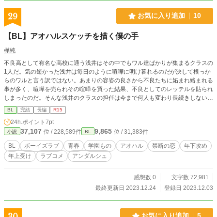
29
お気に入り追加
10
【BL】アオハルスケッチを描く僕の手
樺純
不良高として有名な高校に通う浅井はその中でもワル達ばかりが集まるクラスの
1人だ。気の短かった浅井は毎日のように喧嘩に明け暮れるのだが決して根っか
らのワルと言う訳ではない。あまりの容姿の良さから不良たちに妬まれ絡まれる
事が多く、喧嘩を売られその喧嘩を買った結果、不良としてのレッテルを貼られ
しまったのだ。そんな浅井のクラスの担任は今まで何人も変わり長続きしないの
が当たり前。そんなある日、浅井が登校すると担任がいつの間にか退職しており
BL
完結
長編
R15
新しい担任が赴任してくるというウワサ話を耳にする。どうせまた長続きしない
24h.ポイント
7pt
のだろうと思っていた浅井の前に現れたのは今までの担任とは雰囲気の違う、不
37,107
9,865
位 / 228,589件
位 / 31,383件
小説
BL
思議な空気を漂わせる美術教師の月島だった。不良達ばかりのクラスだというの
に色眼鏡で生徒を見ることなく、物怖じせず接するその姿をみた浅井は名前に興
BL
ボーイズラブ
青春
学園もの
アオハル
禁断の恋
年下攻め
味を示す。そして、クラスで恒例となっている赴任してきたばかりの担任いびり
年上受け
ラブコメ
アンダルシュ
を見た浅井は耐えきれず月島を助ける。そんな浅井の中に芽生えたはじめての気
持ち。その気持ちは担任教師という立場の月島へ向けられたもので浅井は戸惑
う。しかし、不良だったはずのクラスメイト達も次第に月島に心を開いていき、
感想数 0
文字数 72,981
浅井はさらに月島に心惹かれていく。そんな中、浅井の絵の才能を見抜いた月島
最終更新日 2023.12.24
登録日 2023.12.03
は浅井に絵のコンテストに出ないかと提案する。浅井は真面目に取り組む姿をク
ラスメイトに見せるのは恥ずかしいと思い月島の提案を一度は断る。しかし、そ
のコンテストが1泊2日で行われ、月島が引率でついて行くと知った浅井は月島
30
お気に入り追加
5