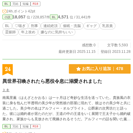
BL
完結
短編
R18
24h.ポイント
42pt
18,057
4,571
位 / 228,857件
位 / 31,441件
小説
BL
BL
♡喘ぎ
刑事
連続絶頂
催眠・洗脳
ギャグ
乳首責
霊媒師
年上攻め
嫌なのに気持ちいい
感想数 0
文字数 5,593
最終更新日 2025.11.15
登録日 2023.11.28
24
お気に入り追加
478
異世界召喚されたら悪役令息に溺愛されました
トキ
南風里薫（はえざとかおる）は一ヶ月ほど奇妙な生活を送っていた。貴族風の衣
装に身を包んだ半透明の美少年が突然彼の部屋に現れて、彼はその美少年と共に
過ごした。美少年の名はアルフィー・オルブライト。公爵家の次男坊だと語っ
た。彼には婚約者が居たのだが、王道の中の王道をいく展開で王太子から婚約破
棄され、家族からも見放されて廃嫡されるそうだ。アルフィーの話を聞いた薫は
彼を慰めた。薫の言葉に元気が出たのか、アルフィーは突然姿を消した。元の世
BL
完結
短編
R18
界に帰ったのかと安堵したのも束の間、今度は薫がアルフィーの世界に異世界召