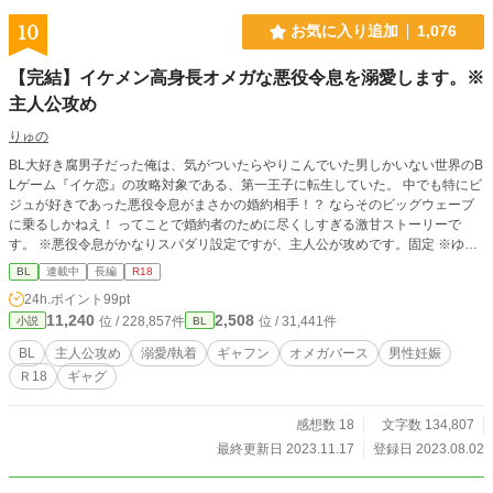
10
お気に入り追加
1,076
【完結】イケメン高身長オメガな悪役令息を溺愛します。※
主人公攻め
りゅの
BL大好き腐男子だった俺は、気がついたらやりこんでいた男しかいない世界のB
Lゲーム『イケ恋』の攻略対象である、第一王子に転生していた。 中でも特にビ
ジュが好きであった悪役令息がまさかの婚約相手！？ ならそのビッグウェーブ
に乗るしかねえ！ ってことで婚約者のために尽くしすぎる激甘ストーリーで
す。 ※悪役令息がかなりスパダリ設定ですが、主人公が攻めです。固定 ※ゆる
いオメガバース設定 ⚠️後半にエロ、男性妊娠があります。 感想くださるとモチ
BL
連載中
長編
R18
ベに繋がりますし、チョロいんでいっぱい投稿します。 2023/08/11 HOT女性向
24h.ポイント
99pt
け33位ありがとうございます。
11,240
2,508
位 / 228,857件
位 / 31,441件
小説
BL
BL
主人公攻め
溺愛/執着
ギャフン
オメガバース
男性妊娠
Ｒ18
ギャグ
感想数 18
文字数 134,807
最終更新日 2023.11.17
登録日 2023.08.02