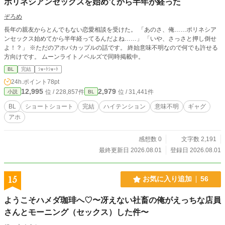
ポリネシアンセックスを始めてから半年が経った
ぞろめ
長年の親友からとんでもない恋愛相談を受けた。 「あのさ、俺……ポリネシア
ンセックス始めてから半年経ってるんだよね……」 「いや、さっさと押し倒せ
よ！？」 ※ただのアホバカップルの話です。 終始意味不明なので何でも許せる
方向けです。 ムーンライトノベルズで同時掲載中。
BL
完結
ｼｮｰﾄｼｮｰﾄ
24h.ポイント
78pt
12,995
2,979
位 / 228,857件
位 / 31,441件
小説
BL
BL
ショートショート
完結
ハイテンション
意味不明
ギャグ
アホ
感想数 0
文字数 2,191
最終更新日 2026.08.01
登録日 2026.08.01
15
お気に入り追加
56
ようこそハメダ珈琲へ♡〜冴えない社畜の俺がえっちな店員
さんとモーニング（セックス）した件〜