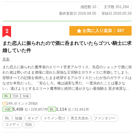
上めっちゃ先になります。題名に※ついたらR18です。 R15
程度は予告なく入れますので、ご了承下さい。 誤字脱字等あ
感想数 10
文字数 351,284
りましたら、優しく御報告頂けますと助かります。 良ければ
最終更新日 2026.08.05
登録日 2026.05.28
コメント頂けますと嬉しいです。 因みに表紙は、イメージを
固めるためにAIに作ってもらったものです。 ムーンライトノ
ベルズにも掲載してます。
2
お気に入り追加
387
また恋人に振られたので酒に呑まれていたらゴツい騎士に求
婚していた件
月衣
また恋人に振られた魔導省のエリート官吏アルヴィス。失恋のショックで酒に溺
れた彼は勢いのまま酒場に現れた屈強な王宮騎士ガラティスに求婚してしまう。
翌朝すべての記憶を保持したまま絶望するアルヴィスだったが当のガラティスは
なぜか本気だった。 「安心しろ。俺は誠実な男だ。一度決めたことは覆さな
い」 逃げようとするエリート魔導師と絶対に逃がさない最強騎士 貢ぎ体質な男
が捕まる強制恋愛コメディのつもりです！！
BL
完結
短編
24h.ポイント
269pt
5,438
1,114
位 / 228,857件
位 / 31,441件
小説
BL
BL
短編
ギャグ
イケメン受け
美丈夫攻め
ファンタジー
コメディ
完結