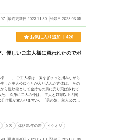
197
最終更新日 2023.11.30
登録日 2023.03.05
お気に入り追加
420
が、優しいご主人様に買われたのでボ
様……」 ご主人様は、胸をぎゅっと掴みながら
た。 次第に二人の仲は、 主人と奴隷以上の関
女装
体格差/年の差
イケオジ
190
最終更新日 2023.07.10
登録日 2021.01.09