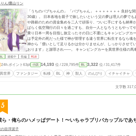
みりん/鷹山リン
「うちのバブちゃんの」 「バブちゃん」 ＋＋＋＋＋＋＋ 良好な関係の父子家庭で育った染谷理人（そめやりひと/
30歳）。 日本各地を親子で旅したいという父の夢は理人の夢でも
や路銀のための資金集めを二人で頑張り、ついに手にするも納車か
ばらく低空飛行の日々を過ごすも、自分一人となろうともやって
乗り日本一周を目指し旅立ったその日に不運にもキャンピングカーごと転落死して
は予定外の死だった様で神が管理する違う世界に転生するなら魂を継続できるとい
神から「償いとして足りるかは分かりませんが、しっかりさせて
おります」と謝罪され――。 キャンピングカーを異世界仕様の馬車に変えてもらい、理人自身も色んな能力をもら
う。 こうなったら異世界をのんびり旅行してやろう。 ※主人公結構お口が悪いです。 ※更新は基本的に不定期に
BL
連載中
長編
R18
なると思います。タイトル通り話の進行も更新も全てがのんびり
14,193
3,322
24h.ポイント
63pt
位 / 228,795件
位 / 31,417件
小説
BL
異世界
ファンタジー
転移
BL
神
獣人
のんびり
イチャイチャ
文字数 317,
5
僕ら・俺らのハメッぱデート！〜いちゃラブリバカップルであち
蛇の目浮泥子