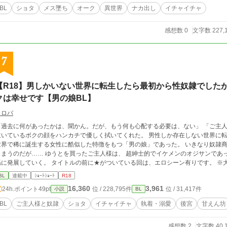
BL
ショタ
メス墜ち
オーク
異世界
ナカ出し
イチャイチャ
感想数 0
文字数 227,
7
【R18】男しかいない世界に転生したら最初から性奴隷でした
クは幸せです【男の娘BL】
クロバ
「過去に何があったかは、聞かん。だが、もう何も心配する必要は、ない」 「ご主人
ているボクの顔をハンカチで優しく拭いてくれた。 男性しか存在しない世界に転生した主人公ゆうとが入り込んだ肉体は、 その
界で稀に誕生する女性に酷似した特徴をもつ「男の娘」であった。 いきなり奴隷商から性奴隷として金持ちの男に売り飛ばされて
しまうのだが…… ゆうとを買ったご主人様は、 超紳士的でイケメンのオジサンであっ
ていく。 タイトルの前に★がついている回は、エロシーン有りです。 ※大分作風が変わりますが、「男の娘」主人公の作
品としてもう１つ「男女逆転世界にきたら～」という作品も連載しております。
BL
連載中
ｼｮｰﾄｼｮｰﾄ
R18
16,360
3,961
24h.ポイント
49pt
位 / 228,795件
位 / 31,417件
小説
BL
BL
ご主人様と奴隷
ショタ
イチャイチャ
執着・溺愛
後宮
甘えん坊
感想数 2
文字数 40,