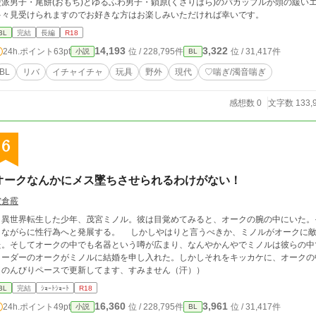
硬派男子・尾餅(おもち)とゆるふわ男子・鎖原(くさりはら)のバカップルが頭の緩
多々見受けられますのでお好きな方はお楽しみいただければ幸いです。
BL
完結
長編
R18
14,193
3,322
24h.ポイント
63pt
位 / 228,795件
位 / 31,417件
小説
BL
BL
リバ
イチャイチャ
玩具
野外
現代
♡喘ぎ/濁音喘ぎ
感想数 0
文字数 133,
6
オークなんかにメス墜ちさせられるわけがない！
空倉霰
異世界転生した少年、茂宮ミノル。彼は目覚めてみると、オークの腕の中にいた。
らに性行為へと発展する。 しかしやはりと言うべきか、ミノルがオークに敵うはずがなく。ミノルはメス墜ちしてしまっ
た。そしてオークの中でも名器という噂が広まり、なんやかんやでミノルは彼らの中でも立場が
リーダーのオークがミノルに結婚を申し入れた。しかしそれをキッカケに、オークの
（のんびりペースで更新してます、すみません（汗））
BL
完結
ｼｮｰﾄｼｮｰﾄ
R18
16,360
3,961
24h.ポイント
49pt
位 / 228,795件
位 / 31,417件
小説
BL