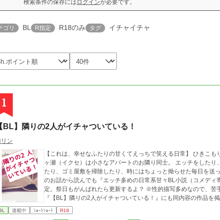
検索条件の保存には
ログイン
が必要です。
BL
R18のみ
イチャイチャ
テゴリ
R指定
タグ
1
【BL】隣りの2人がイチャついている！
陣リン
【これは、幸せなふたりの甘くてえっちで笑える日常】 ひきこも
ヶ瀬（イクセ）は小さなアパートのお隣り同士。 エッチをしたり
たり、ゴミ屋敷を掃除したり、時にはちょっと拗らせた毎日を送っています。 短編ショートショ
のお話から読んでも『エッチ多めの日常系甘々BL小説（コメディ
定。祭日もがんばれたら更新するよ？ ※性的描写多めなので、苦手な方はお気をつけください。 ※個人ブログ
『【BL】隣りの2人がイチャついている！』にも同内容の作品を掲載しています。 h
BL
連載中
ｼｮｰﾄｼｮｰﾄ
R18