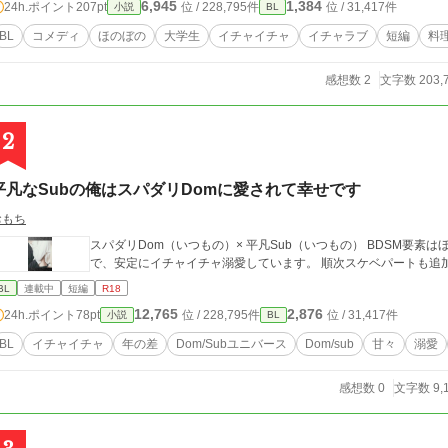
6,945
1,384
24h.ポイント
207pt
位 / 228,795件
位 / 31,417件
小説
BL
BL
コメディ
ほのぼの
大学生
イチャイチャ
イチャラブ
短編
料
感想数 2
文字数 203,
2
平凡なSubの俺はスパダリDomに愛されて幸せです
おもち
スパダリDom（いつもの）× 平凡Sub（いつもの） BDSM要素はほぼ無し。 甘やかすのが好きなDomが好きなの
で、安定にイチャイチャ溺愛しています。 順次ス
BL
連載中
短編
R18
12,765
2,876
24h.ポイント
78pt
位 / 228,795件
位 / 31,417件
小説
BL
BL
イチャイチャ
年の差
Dom/Subユニバース
Dom/sub
甘々
溺愛
感想数 0
文字数 9,