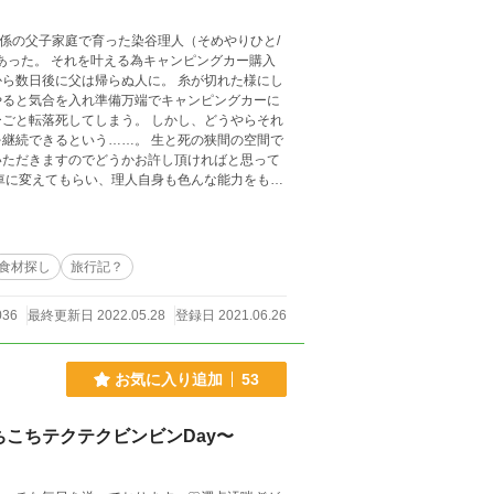
あった。 それを叶える為キャンピングカー購入
ら数日後に父は帰らぬ人に。 糸が切れた様にし
やると気合を入れ準備万端でキャンピングカーに
しまう。 しかし、どうやらそれ
う……。 生と死の狭間の空間で
いただきますのでどうかお許し頂ければと思って
です。
食材探し
旅行記？
036
最終更新日 2022.05.28
登録日 2021.06.26
お気に入り追加
53
こちテクテクビンビンDay〜