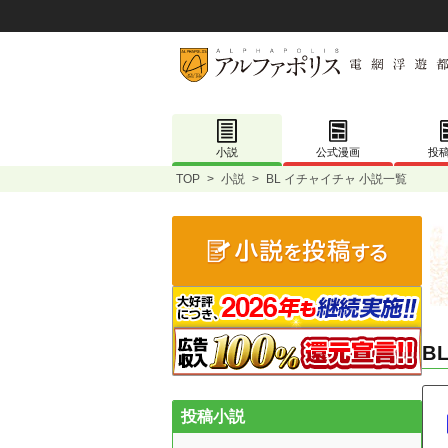
小説
公式漫画
投
TOP
>
小説
>
BL イチャイチャ 小説一覧
B
投稿小説