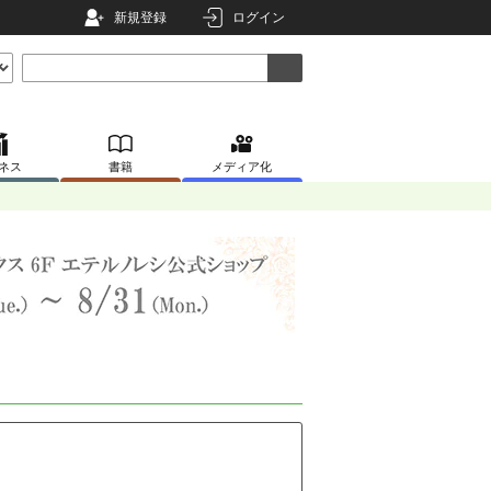
新規登録
ログイン
ネス
書籍
メディア化