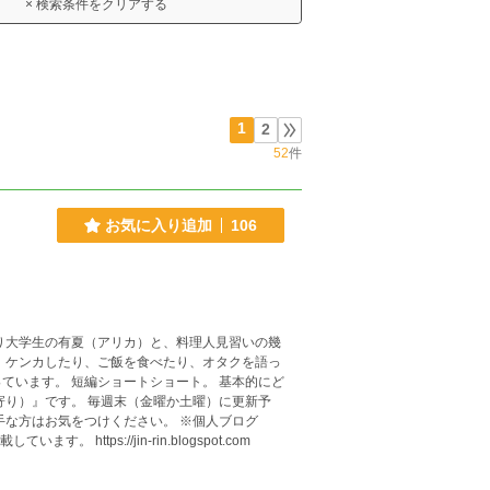
× 検索条件をクリアする
1
2
52
件
お気に入り追加
106
り大学生の有夏（アリカ）と、料理人見習いの幾
、ケンカしたり、ご飯を食べたり、オタクを語っ
ート。 基本的にど
寄り）』です。 毎週末（金曜か土曜）に更新予
ttps://jin-rin.blogspot.com