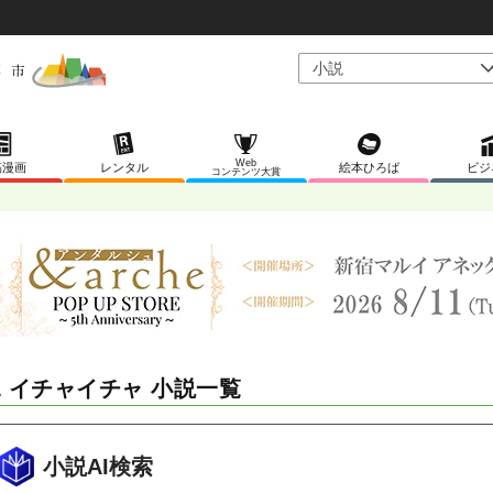
Web
稿漫画
レンタル
絵本ひろば
ビジ
コンテンツ大賞
L イチャイチャ 小説一覧
小説AI検索