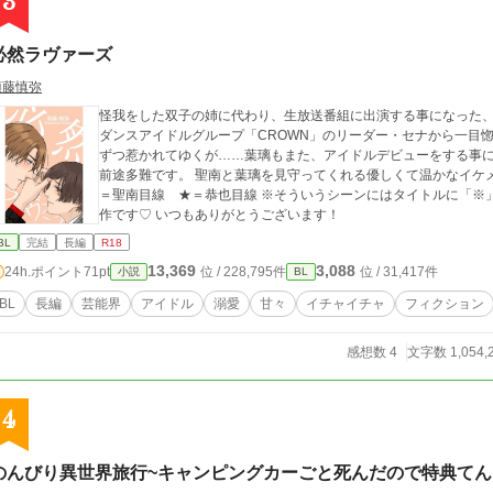
3
必然ラヴァーズ
須藤慎弥
怪我をした双子の姉に代わり、生放送番組に出演する事になった
ダンスアイドルグループ「CROWN」のリーダー・セナから一目
ずつ惹かれてゆくが……葉璃もまた、アイドルデビューをする事になり──！？ まさにトップ
前途多難です。 聖南と葉璃を見守ってくれる優しくて温かなイケメン達もお楽しみください。 ※♡＝葉璃目線 ❥
＝聖南目線 ★＝恭也目線 ※そういうシーンにはタイトルに「※」 ※表紙について。 眠様（@nemu_chan1110）
作です♡ いつもありがとうございます！
BL
完結
長編
R18
13,369
3,088
24h.ポイント
71pt
位 / 228,795件
位 / 31,417件
小説
BL
BL
長編
芸能界
アイドル
溺愛
甘々
イチャイチャ
フィクション
感想数 4
文字数 1,054,
4
のんびり異世界旅行~キャンピングカーごと死んだので特典てん