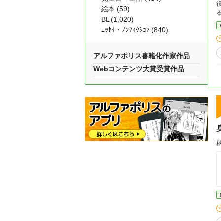
絵本 (59)
る
BL (1,020)
きこも
ｴｯｾｲ・ﾉﾝﾌｨｸｼｮﾝ (840)
な
7
アルファポリス書籍化作家作品
Webコンテンツ大賞受賞作品