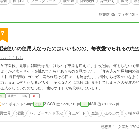
溺愛
創作BL
ファンタジーBL
歳の差
健気受け
身代わり
孤児
濃
感想数 35
文字数 139,
7
魔法使いの使用人なったのはいいものの、毎夜愛でられるのだ
もちもちもちお
大学卒業後、見事に就職先を見つけられず卒業を迎えてしまった俺。 何もしないで
ようかと求人サイトを眺めてたらとあるものを見つけた。 【住み込みで屋敷内の清掃全般、体力のある方ご応募お待ちしておりま
れ続ける日々にも飽きたし、掃除ならば家の中をよく暇つぶしでやっていたからある程度はできる。
力もまぁ…何とかなるだろう！ そんなふうに気軽に応募をしてしまったのが運の尽き…｡ 応募した屋敷内にはなんと…
が主人をしていたのだった。 他のサイトでも投稿しています。
BL
連載中
長編
R18
2,668
480
24h.ポイント
498pt
位 / 228,713件
位 / 31,397件
小説
BL
異世界
溺愛
ハッピーエンド予定
年上×年下
魔法
ほのぼの
♡喘ぎ/
感想数 1
文字数 170,