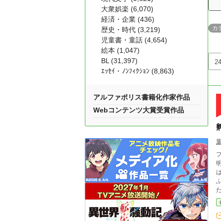
大衆娯楽 (6,070)
経済・企業 (436)
カ
歴史・時代 (3,219)
児童書・童話 (4,654)
絵本 (1,047)
BL (31,397)
ｴｯｾｲ・ﾉﾝﾌｨｸｼｮﾝ (8,863)
アルファポリス書籍化作家作品
Webコンテンツ大賞受賞作品
ファ
は考
ふな日
たち