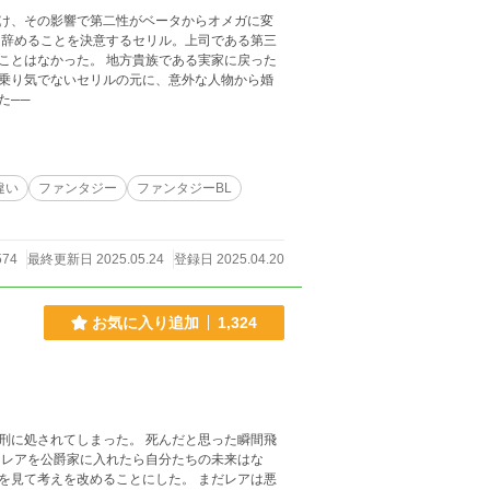
け、その影響で第二性がベータからオメガに変
貴族である実家に戻った
乗り気でないセリルの元に、意外な人物から婚
た──
違い
ファンタジー
ファンタジーBL
574
最終更新日 2025.05.24
登録日 2025.04.20
お気に入り追加
1,324
刑に処されてしまった。 死んだと思った瞬間飛
 レアを公爵家に入れたら自分たちの未来はな
を見て考えを改めることにした。 まだレアは悪