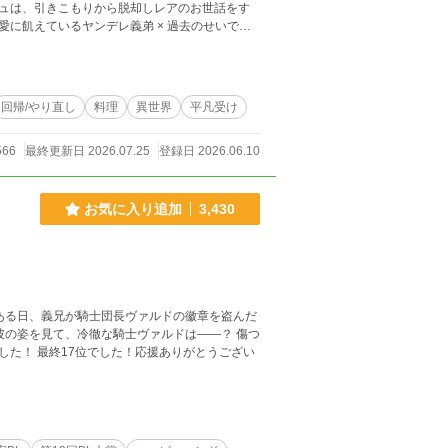
ュは、引きこもりから脱却しレアのお世話をす
ランキング最高1
回帰/やり直し
料理
異世界
平凡受け
566
最終更新日 2026.07.25
登録日 2026.06.10
お気に入り追加
3,430
ある日、義兄が騎士団長ヴァルドの徽章を盗んだ
の姿を見て、冷徹な騎士ヴァルドは――？ 傷つ