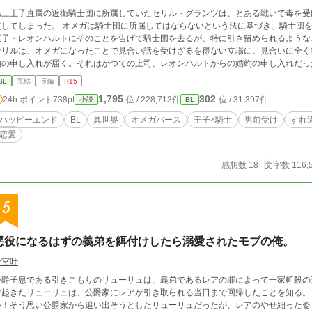
第三王子直属の近衛騎士団に所属していたセリル・グランツは、とある戦いで毒を受
た。 オメガは騎士団に所属してはならないという法に基づき、騎士団を辞めることを決意するセリル。上司である第三
子・レオンハルトにそのことを告げて騎士団を去るが、特に引き留められるようなことはなかった。 地方
セリルは、オメガになったことで見合い話を受けざるを得ない立場に。見合いに全く
約の申し入れが届く。それはかつての上司、レオンハルトからの婚約の申し入れだっ
BL
完結
長編
R15
1,795
302
24h.ポイント
738pt
位 / 228,713件
位 / 31,397件
小説
BL
ハッピーエンド
BL
異世界
オメガバース
王子×騎士
男前受け
すれ
恋愛
感想数 18
文字数 116,
5
悪役になるはずの義弟を餌付けしたら溺愛されたモブの俺。
天宮叶
公爵子息である引きこもりのリューリュは、義弟であるレアの罪によって一家斬殺の
び起きたリューリュは、公爵家にレアが引き取られる当日まで回帰したことを知る。
い！そう思い公爵家から追い出そうとしたリューリュだったが、レアのやせ細った姿