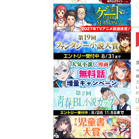
破棄
と
の
回避された・
ムの
ので
け
ました 転生悪役令嬢は溺愛されんでいいので推