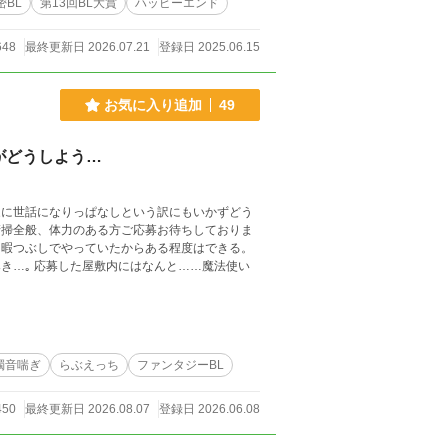
密BL
第13回BL大賞
ハッピーエンド
648
最終更新日 2026.07.21
登録日 2025.06.15
お気に入り追加
49
がどうしよう…
家に世話になりっぱなしという訳にもいかずどう
…魔法使い
濁音喘ぎ
らぶえっち
ファンタジーBL
450
最終更新日 2026.08.07
登録日 2026.06.08