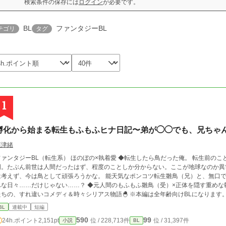
検索条件の保存には
ログイン
が必要です。
BL
ファンタジーBL
テゴリ
タグ
1
孵化から始まる転生もふもふヒナ日記〜弟が◯◯でも、兄ちゃ
葉津緒
ンタジーBL（転生系） ほのぼの×執着愛 ◆転生したら鳥だった俺。 転生前のことや転生した理由、神様に会ったかどうかも不
明。たぶん前世は人間だったはず、程度のことしか分からない。ここが地球なのか異
えず、今は鳥として頑張ろうかな。 能天気なポンコツ転生雛鳥（兄）と、無口で目つきの悪い末っ子雛鳥（弟）による、もふも
々……だけじゃない……？ ◆元人間のもふもふ雛鳥（受）×正体を隠す重めな執着弟（攻）。一見かわいい二羽のもふもふ兄弟
の、すれ違いコメディ＆時々シリアス物語🐣 ※本編は全年齢向けBLになります。 完結後に番外編にて少しだけいちゃいちゃな場
面（R15程度）を書く予定です。
BL
連載中
短編
590
99
24h.ポイント
2,151pt
位 / 228,713件
位 / 31,397件
小説
BL