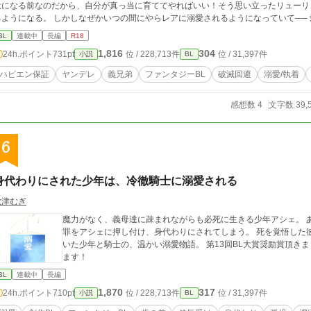
役になる前なのだから、自分が真っ当に育ててやればいい！そう思い立ったリューリ
ようになる。 しかしなぜかいつの間にやらレアに溺愛されるようになっていて── 愛に飢えているヤンデレ義弟 × 過去のせいで引
りになった料理好き義兄 の破滅ルート回避からの溺愛の話しです。 ※ハピエン保証。攻めは基本ヤンデレですがお互いに好き
BL
連載中
長編
R18
のでただの愛が重い人でおさまってます。 ※血が繋がっていないので近親相姦ではないです。 人気BL最高1位 hot
1,816
304
24h.ポイント
731pt
位 / 228,713件
位 / 31,397件
小説
BL
位 ありがとうございます😭✨💓
ハピエン保証
ヤンデレ
義兄弟
ファンタジーBL
破滅回避
溺愛/執着
感想数 4
文字数 39,
6
身代わりにされた少年は、冷徹騎士に溺愛される
秋津むぎ
魔力がなく、義母達に疎まれながらも必死に生きる少年アシェ。 
罪をアシェに押し付け、身代わりにされてしまう。 死を覚悟した彼
いた少年と騎士の、温かい溺愛物語。 第13回BL大賞奨励賞頂きました！ 最終17位でした！応援ありがとうござい
ます！
BL
連載中
長編
1,870
317
24h.ポイント
710pt
位 / 228,713件
位 / 31,397件
小説
BL