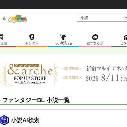
Web
稿漫画
レンタル
絵本ひろば
ビジ
コンテンツ大賞
L ファンタジーBL 小説一覧
小説AI検索