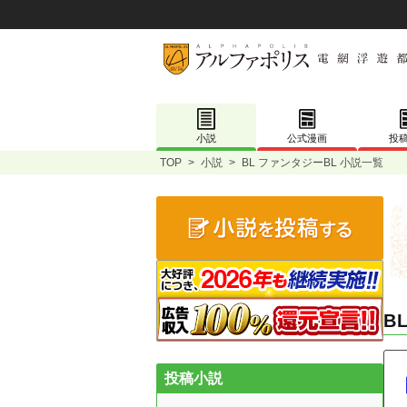
小説
公式漫画
投
TOP
>
小説
>
BL ファンタジーBL 小説一覧
B
投稿小説