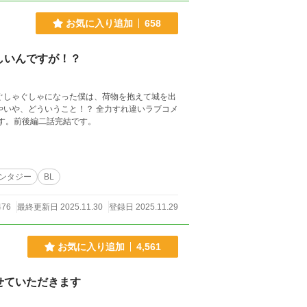
お気に入り追加
658
しいんですが！？
ぐしゃぐしゃになった僕は、荷物を抱えて城を出
こと！？ 全力すれ違いラブコメ
です。前後編二話完結です。
ンタジー
BL
476
最終更新日 2025.11.30
登録日 2025.11.29
お気に入り追加
4,561
せていただきます