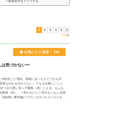
× 検索条件をクリアする
1
2
3
4
5
278
件
お気に入り追加
708
んは気づかない〜
世界なのかも分からない。でもまあ難しいこと