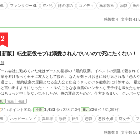
BL
ファンタジーBL
弟×兄
ほのぼの
コメディ
執着攻め
溺愛
転
感想数 4
文字数 41,
2
【新版】転生悪役モブは溺愛されんでいいので死にたくない！
煮卵
ゲーム会社に勤めていた俺はゲームの世界の『婚約破棄』イベントの混乱で殺されて
を避けるべく王子に友人として接近。 なんか数ヶ月おきに繰り返される「恋人や出会いのためのお祭り」をできる限り第二皇子
過ごし、 婚約破棄の原因となる主人公と出会うきっかけを徹底的に排除する。 最近では監視をつけるまでもなくいつも一緒にいた
いと言い出すようになった・・・ やんごとなき血筋のハンサムな王子様を淑女たちか
はちょっと申し訳ない気もしたが、俺の運命のためだ。仕方あるまい。 クレバーな立ち振る舞いにより、俺の死亡フラグは完全に
・・ と思ったら、婚約の儀の当日、「私には思い人がいるのです」 と言いやがる！一体誰だ！？ その日の夜、俺はゲー
BL
完結
長編
告白イベントがある薔薇園に呼び出されて・・・ ーーーーーーーー この作品は以前投稿した「転生悪役モブは溺愛されんで良い
1,433
226
24h.ポイント
910pt
位 / 228,713件
位 / 31,397件
小説
BL
死にたくない！」に 加筆修正を加えたものです。 リュシアンの転生前の設定や主人公二人の出会いのシーンを追加し、 あまり描
ていなかったキャラクターのシーンを追加しています。 展開が少し変わっていますので新しい小説として投稿しています。 続編出
BL
ハッピーエンド
異世界
溺愛
転生
恋愛
悪役令嬢
腐女子
フ
しカプを見守りたい！ https://www.alphapolis.co.jp/novel/687110240/826989668 ー
ーーー 校正・文体の調整に生成AIを利用しています。
感想数 0
文字数 56,