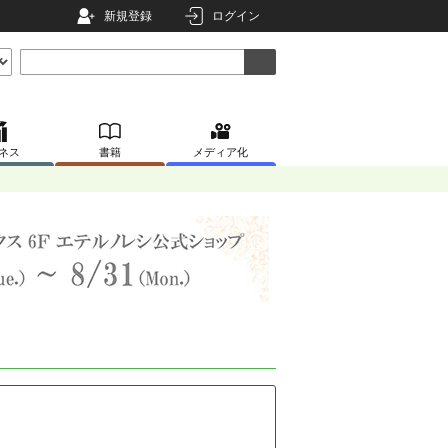
新規登録
ログイン
ネス
書籍
メディア化