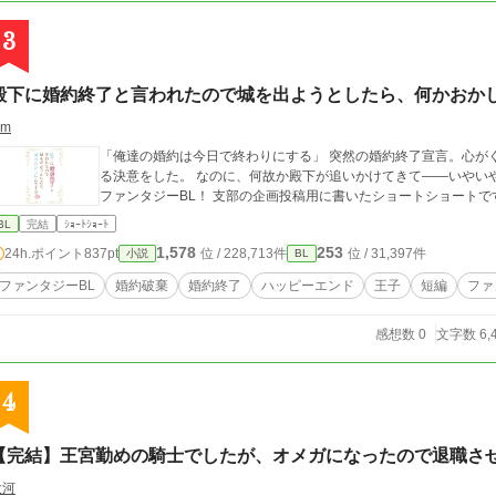
3
殿下に婚約終了と言われたので城を出ようとしたら、何かおか
rm
「俺達の婚約は今日で終わりにする」 突然の婚約終了宣言。心が
る決意をした。 なのに、何故か殿下が追いかけてきて――いやいやいや、どういう
ファンタジーBL！ 支部の企画投稿用に書いたショートショート
BL
完結
ｼｮｰﾄｼｮｰﾄ
1,578
253
24h.ポイント
837pt
位 / 228,713件
位 / 31,397件
小説
BL
ファンタジーBL
婚約破棄
婚約終了
ハッピーエンド
王子
短編
ファ
感想数 0
文字数 6,
4
【完結】王宮勤めの騎士でしたが、オメガになったので退職さ
大河