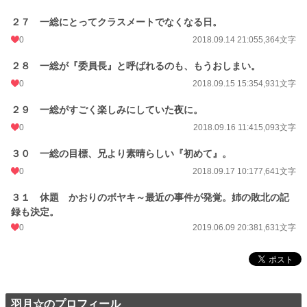
２７ 一総にとってクラスメートでなくなる日。
0
2018.09.14 21:05
5,364文字
２８ 一総が『委員長』と呼ばれるのも、もうおしまい。
0
2018.09.15 15:35
4,931文字
２９ 一総がすごく楽しみにしていた夜に。
0
2018.09.16 11:41
5,093文字
３０ 一総の目標、兄より素晴らしい『初めて』。
0
2018.09.17 10:17
7,641文字
３１ 休題 かおりのボヤキ～最近の事件が発覚。姉の敗北の記
録も決定。
0
2019.06.09 20:38
1,631文字
羽月☆のプロフィール