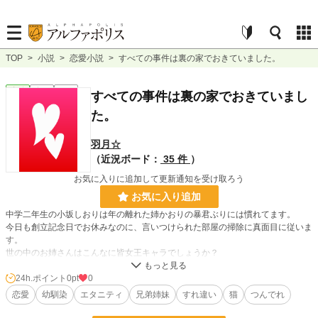
TOP
>
小説
>
恋愛小説
>
すべての事件は裏の家でおきていました。
恋愛
完結
長編
すべての事件は裏の家でおきていまし
た。
羽月☆
（近況ボード：
35 件
）
お気に入りに追加して更新通知を受け取ろう
お気に入り追加
中学二年生の小坂しおりは年の離れた姉かおりの暴君ぶりには慣れてます。
今日も創立記念日でお休みなのに、言いつけられた部屋の掃除に真面目に従いま
す。
世の中のお姉さんはこんなに皆女王キャラでしょうか？
そんなはずはありません。
妹を猫可愛がるお姉さんだっているはずなのに、ただ小坂家にはいませんでし
24h.ポイント
0pt
0
た。
恋愛
幼馴染
エタニティ
兄弟姉妹
すれ違い
猫
つんでれ
掃除が終わって途中見つけたワンピースなどを借りて、散歩に出かけて見つけた