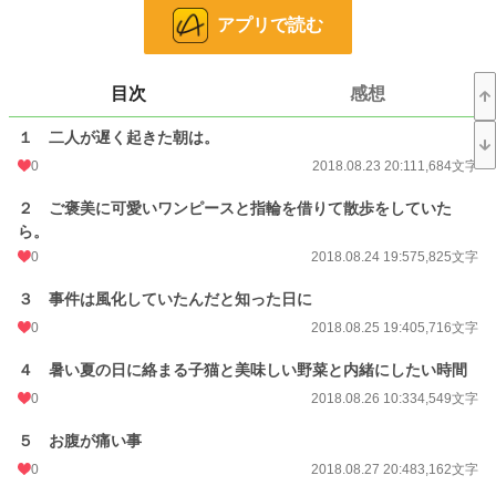
のは捨て猫でした。
アプリで読む
先に見つけた人がいましたが・・・・・・。
委員長・・・・。
目次
感想
まさか裏の家が委員長のおじいさんの家だなんて知らなかった。
簡単に敷居をまたげない家。
１ 二人が遅く起きた朝は。
それでもすべてが許されていて、とても大切な場所になりました。
0
2018.08.23 20:11
1,684文字
クラスメートの名木一総（なぎかずさ）君。
委員長としか呼んだことのない委員長。
２ ご褒美に可愛いワンピースと指輪を借りて散歩をしていた
ちょっとづつ仲良くなりながら、中学生の狭い世界で繰り広げられる可愛いやり
ら。
取り。
しおりと一総、おじいちゃんと姉かおりと猫たち。
0
2018.08.24 19:57
5,825文字
時々、のんびりした話です。
３ 事件は風化していたんだと知った日に
0
2018.08.25 19:40
5,716文字
小説
228,874 位 / 228,874 件
４ 暑い夏の日に絡まる子猫と美味しい野菜と内緒にしたい時間
恋愛
66,382 位 / 66,382 件
0
2018.08.26 10:33
4,549文字
お気に入り
40
５ お腹が痛い事
24h.ポイント
0 pt
0
2018.08.27 20:48
3,162文字