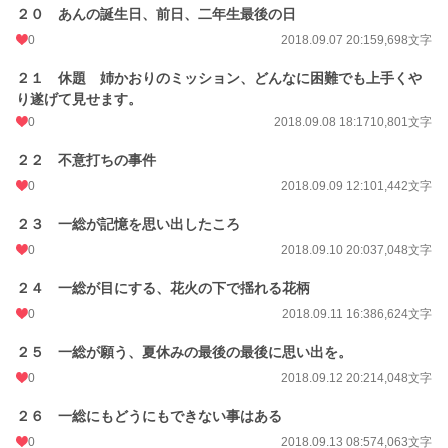
２０ あんの誕生日、前日、二年生最後の日
0
2018.09.07 20:15
9,698文字
２１ 休題 姉かおりのミッション、どんなに困難でも上手くや
り遂げて見せます。
0
2018.09.08 18:17
10,801文字
２２ 不意打ちの事件
0
2018.09.09 12:10
1,442文字
２３ 一総が記憶を思い出したころ
0
2018.09.10 20:03
7,048文字
２４ 一総が目にする、花火の下で揺れる花柄
0
2018.09.11 16:38
6,624文字
２５ 一総が願う、夏休みの最後の最後に思い出を。
0
2018.09.12 20:21
4,048文字
２６ 一総にもどうにもできない事はある
0
2018.09.13 08:57
4,063文字