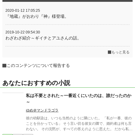
2020-01-12 17:05:25
『地蔵』がおわり『神』様登場。
2019-10-22 09:54:30
わざわざ紹介～ギイチとアユさんの話。
もっと見る
このコンテンツについて報告する
あなたにおすすめの小説
私は不要とされた～一番近くにいたのは、誰だったのか
～
ゆめ＠マンドラゴラ
彼の幼馴染は、いつも当然のように隣にいた。 「私が一番、彼の
ことを分かっている」 そう言い切る彼女の隣で、婚約者は何も言
わない。 その沈黙が、すべての答えのように思えた。 だから私
は、身を引いた。 ――はずだった。 一番近くにいたのは、本当に