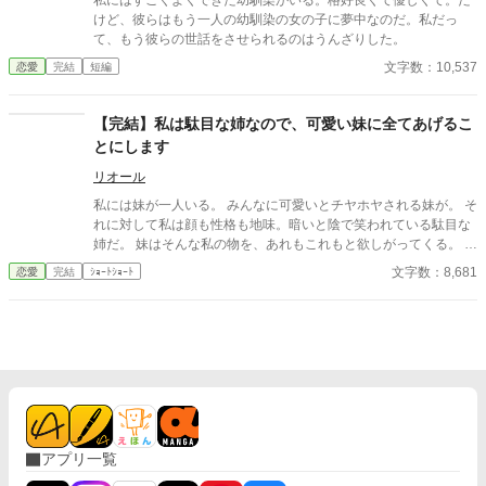
私にはすごくよくできた幼馴染がいる。格好良くて優しくて。だ
けど、彼らはもう一人の幼馴染の女の子に夢中なのだ。私だっ
て、もう彼らの世話をさせられるのはうんざりした。
文字数：10,537
恋愛
完結
短編
【完結】私は駄目な姉なので、可愛い妹に全てあげるこ
とにします
リオール
私には妹が一人いる。 みんなに可愛いとチヤホヤされる妹が。 そ
れに対して私は顔も性格も地味。暗いと陰で笑われている駄目な
姉だ。 妹はそんな私の物を、あれもこれもと欲しがってくる。 い
いよ、私の物でいいのならあげる、全部あげる。 ──ついでにア
文字数：8,681
恋愛
完結
ｼｮｰﾄｼｮｰﾄ
レもあげるわね。 ===== ※ギャグはありません ※全6話
アプリ一覧