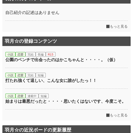
自己紹介の記述はありません
もっと見る
羽月☆の登録コンテンツ
小説
恋愛
完結
長編
R15
公園のベンチで出会ったのはかこちゃんと・・・・。（仮）
小説
恋愛
完結
短編
打たれ強くて逞しい、こんな女に誰がしたっ！！
小説
恋愛
連載中
短編
始まりは最悪だったと・・・・思いたくはないです、今度こそ。
もっと見る
羽月☆の近況ボードの更新履歴