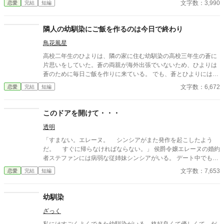
文字数：3,990
恋愛
完結
短編
彼女だったのか。 「不要とされた」シリーズ第三弾。
隣人の幼馴染にご飯を作るのは今日で終わり
鳥花風星
高校二年生のひよりは、隣の家に住む幼馴染の高校三年生の蒼に
片思いをしていた。蒼の両親が海外出張でいないため、ひよりは
蒼のために毎日ご飯を作りに来ている。 でも、蒼とひよりにはも
う一人、みさ姉という大学生の幼馴染がいた。蒼が好きなのはみ
文字数：6,672
恋愛
完結
短編
さ姉だと思い、身を引くためにひよりはもうご飯を作りにこない
と伝えるが……。
このドアを開けて・・・
透明
「すまない。エレーヌ。 シンシアがまた発作を起こしたよう
だ。 すぐに帰らなければならない。」 侯爵令嬢エレーヌの婚約
者ステファンには病弱な従姉妹シンシアがいる。 デート中でもシ
ンシアからメッセージが来るとステファンはシンシアのもとに行
文字数：7,653
恋愛
完結
短編
ってしまう。 不安になるエレーヌだがシンシアには秘密があっ
て・・・
幼馴染
ざっく