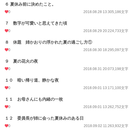
文字数
138,131
６ 夏休み前に決めたこと。
更新日時
2019.06.09 20:38
0
2018.08.28 13:30
5,186文字
初回公開日時
2018.08.23 20:11
７ 数字が可愛いと思えてきた頃
0
2018.08.29 20:22
4,733文字
初回完結日時
2019.06.09 20:38
８ 休題 姉かおりの浮かれた夏の過ごし方①
週間ポイント
14 pt (70,247 位)
0
2018.08.30 18:29
5,097文字
月間ポイント
14 pt (108,258 位)
９ 夏の花火の夜
年間ポイント
154 pt (131,694 位)
0
2018.08.31 20:07
3,198文字
累計ポイント
38,398 pt (51,370 位)
１０ 暗い帰り道、静かな夜
0
2018.09.01 13:17
1,100文字
１１ お母さんにも内緒の一枚
0
2018.09.01 13:26
2,752文字
１２ 委員長が姉に会った夏休みのある日
0
2018.09.02 11:26
3,932文字