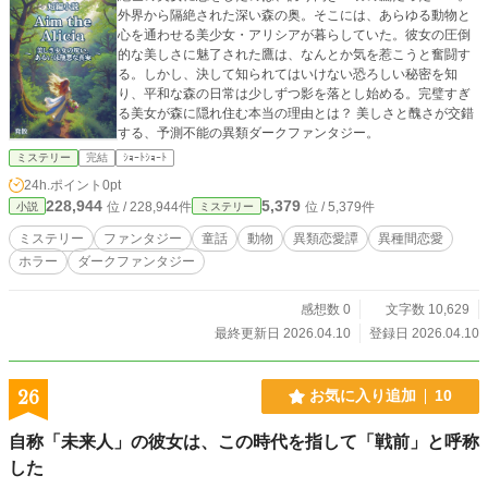
外界から隔絶された深い森の奥。そこには、あらゆる動物と
心を通わせる美少女・アリシアが暮らしていた。彼女の圧倒
的な美しさに魅了された鷹は、なんとか気を惹こうと奮闘す
る。しかし、決して知られてはいけない恐ろしい秘密を知
り、平和な森の日常は少しずつ影を落とし始める。完璧すぎ
る美女が森に隠れ住む本当の理由とは？ 美しさと醜さが交錯
する、予測不能の異類ダークファンタジー。
ミステリー
完結
ｼｮｰﾄｼｮｰﾄ
24h.ポイント
0pt
228,944
5,379
位 / 228,944件
位 / 5,379件
小説
ミステリー
ミステリー
ファンタジー
童話
動物
異類恋愛譚
異種間恋愛
ホラー
ダークファンタジー
感想数 0
文字数 10,629
最終更新日 2026.04.10
登録日 2026.04.10
26
お気に入り追加
10
自称「未来人」の彼女は、この時代を指して「戦前」と呼称
した