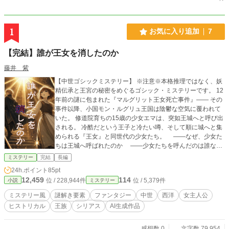
1
お気に入り追加
7
【完結】誰が王女を消したのか
藤井 紫
【中世ゴシックミステリー】 ※注意※本格推理ではなく、妖
精伝承と王宮の秘密をめぐるゴシック・ミステリーです。 12
年前の謎に包まれた『マルグリット王女死亡事件』―― その
事件以降、小国モン・ルグリュ王国は陰鬱な空気に覆われて
いた。 修道院育ちの15歳の少女エマは、突如王城へと呼び出
される。 冷酷だという王子と冷たい噂、そして順に城へと集
められる『王女』と同世代の少女たち。 ――なぜ、少女た
ちは王城へ呼ばれたのか ――少女たちを呼んだのは誰なの
か エマは、王城内に渦巻く秘密と、封じられた王女の悲劇の
ミステリー
完結
長編
真相に少しずつ迫っていく。 ※AIで生成された文字列をその
24h.ポイント
85pt
まま使っている箇所があります。推敲・校正後の文や、言い
12,459
114
位 / 228,944件
位 / 5,379件
小説
ミステリー
換えや表現の提案、美文へのリライト等、自分では全80000
字のうち合計20000字くらい直接貼り付けて使っている体感
ミステリー風
謎解き要素
ファンタジー
中世
西洋
女主人公
です。 ・小説家になろうでは『AI直接使用』に該当 ・カ
ヒストリカル
王族
シリアス
AI生成作品
クヨムでは『AI本文一部利用』に該当 ・エブリスタでは非
該当 で設定しております。
感想数 0
文字数 79,954