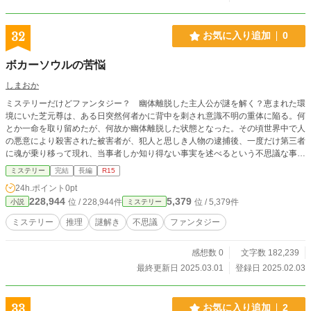
32
お気に入り追加
0
ボカーソウルの苦悩
しまおか
ミステリーだけどファンタジー？ 幽体離脱した主人公が謎を解く？恵まれた環
境にいた芝元尊は、ある日突然何者かに背中を刺され意識不明の重体に陥る。何
とか一命を取り留めたが、何故か幽体離脱した状態となった。その頃世界中で人
の悪意により殺害された被害者が、犯人と思しき人物の逮捕後、一度だけ第三者
に魂が乗り移って現れ、当事者しか知り得ない事実を述べるという不思議な事例
が多発。その現象はボカーソウルと呼ばれ、どうやらまだ死亡していなかった尊
ミステリー
完結
長編
R15
はその状態に陥ったと理解。容疑者には多くの名が挙げられ、妻の志穂までもが
24h.ポイント
0pt
疑われた。彼女の幸せと無実を願う尊は霊のまま真犯人を探し始めるが、事件を
228,944
5,379
位 / 228,944件
位 / 5,379件
小説
ミステリー
発端に容疑者間で次々と事件が起きる。幸せとは何か、生きる為に必要なものと
は。様々な社会問題と人間の欲などの醜さからそれらの答えを探す、ミステリー
ミステリー
推理
謎解き
不思議
ファンタジー
要素を持った社会派ヒューマンドラマ。
感想数 0
文字数 182,239
最終更新日 2025.03.01
登録日 2025.02.03
33
お気に入り追加
2