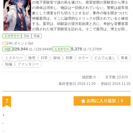
の地下実験室で謎の死を遂げた。密室状態の実験室から博士
の身体は消失し、物証は一切残されていない。警察は超常現
象として捜査を打ち切ろうとするが、事件の報を聞きつけた
神藤葉羽は、そこに論理的なトリックが隠されていると確信
する。葉羽は、幼馴染の望月彩由美と共に、奇妙な音響装置
が残された地下実験室を訪れる。そこで葉羽は、博士が四次
元空間と共鳴現象を利用した前代未聞の殺人トリックを仕掛
ミステリー
完結
長編
けた可能性に気づく。しかし、謎を解き明かそうとする葉羽
24h.ポイント
0pt
と彩由美の周囲で、不可解な現象が次々と発生し、二人は見
228,944
5,379
位 / 228,944件
位 / 5,379件
小説
ミステリー
えない恐怖に追い詰められていく。四次元残響が引き起こす
恐怖と、天才高校生・葉羽の推理が交錯する中、事件は想像
ミステリー
推理
日常
探偵
刑事
ホラー
どんでん返し
青春
を絶する結末へと向かっていく。
短編
ファンタジー
感想数 0
文字数 23,470
最終更新日 2024.11.20
登録日 2024.11.20
7
お気に入り追加
0
、
.
、