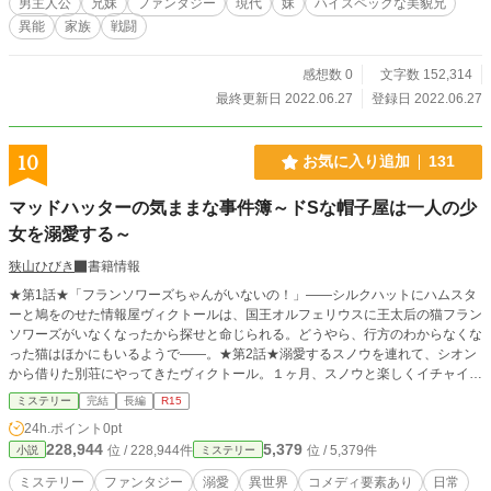
男主人公
兄妹
ファンタジー
現代
妹
ハイスペックな美貌兄
異能
家族
戦闘
感想数 0
文字数 152,314
最終更新日 2022.06.27
登録日 2022.06.27
10
お気に入り追加
131
マッドハッターの気ままな事件簿～ドSな帽子屋は一人の少
女を溺愛する～
狭山ひびき
書籍情報
★第1話★「フランソワーズちゃんがいないの！」――シルクハットにハムスタ
ーと鳩をのせた情報屋ヴィクトールは、国王オルフェリウスに王太后の猫フラン
ソワーズがいなくなったから探せと命じられる。どうやら、行方のわからなくな
った猫はほかにもいるようで――。★第2話★溺愛するスノウを連れて、シオン
から借りた別荘にやってきたヴィクトール。１ヶ月、スノウと楽しくイチャイチ
ャしてすごす予定だったのに、別荘付近の湖には魔物が出るという噂があってー
ミステリー
完結
長編
R15
ー。 少しニヒルでドSな帽子屋《マッドハッター》の、いちゃいちゃ×ブラック
24h.ポイント
0pt
×ミステリーコメディです。 【作品構成】 ★第1話★お猫様はどこに消えた！？
228,944
5,379
位 / 228,944件
位 / 5,379件
小説
ミステリー
★第2話★湖には魔物がすんでいる！？
ミステリー
ファンタジー
溺愛
異世界
コメディ要素あり
日常