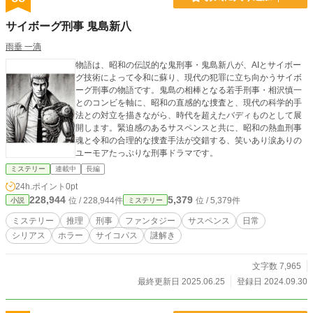
サイボーグ刑事 鬼島新八
雨垂 一滴
物語は、昭和の伝説的な鬼刑事・鬼島新八が、AIとサイボー
グ技術によって令和に蘇り、現代の犯罪に立ち向かうサイボ
ーグ刑事の物語です。鬼島の相棒となる若手刑事・相沢慎一
とのコンビを軸に、昭和の直感的な捜査と、現代の科学的手
法との対立を描きながら、時代を超えたバディものとして展
開します。緊迫感のあるサスペンスと共に、昭和の熱血刑事
魂と令和の合理的な捜査手法が交錯する、笑いあり涙ありの
ユーモアたっぷりな刑事ドラマです。
ミステリー
連載中
長編
24h.ポイント
0pt
228,944
5,379
位 / 228,944件
位 / 5,379件
小説
ミステリー
ミステリー
推理
刑事
ファンタジー
サスペンス
日常
シリアス
ホラー
サイコパス
謎解き
文字数 7,965
最終更新日 2025.06.25
登録日 2024.09.30