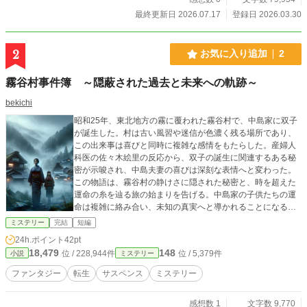
最終更新日 2026.07.17
登録日 2026.03.30
2
お気に入り追加
2
霧谷村事件簿 ～隠蔽された過去と未来への軌跡～
bekichi
昭和25年、東北地方の霧に覆われた霧谷村で、中島家に双子
が誕生した。村は古い風習や迷信が色濃く残る場所であり、
この出来事は喜びと同時に複雑な感情をもたらした。産婦人
科医の佐々木絵里の反応から、双子の誕生に関連するある秘
密が示唆され、中島夫妻の喜びは深刻な表情へと変わった。
この物語は、霧谷村の静けさに隠された秘密と、時を超えた
運命の糸を辿る旅の始まりを告げる。中島家の子供たちの運
命は複雑に絡み合い、未知の真実へと導かれることになる。
そして、この夜は霧谷村の過去と未来を変える出来事の第一
ミステリー
完結
短編
歩となる。
24h.ポイント
42pt
18,479
148
位 / 228,944件
位 / 5,379件
小説
ミステリー
ファンタジー
転生
サスペンス
ミステリー
感想数 1
文字数 9,770