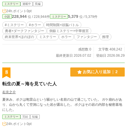
ミステリー
連載中
長編
24h.ポイント
0pt
228,944
5,379
位 / 228,944件
位 / 5,379件
小説
ミステリー
#ミステリー
#ホラー
時間制限×頭脳バトル
勇者×ダークファンタジー
倒叙ミステリー×中華後宮
終末世界×ほのぼの
ミステリー
ホラー
ファンタジー
推理
感想数 0
文字数 408,242
最終更新日 2026.07.02
登録日 2026.06.29
8
お気に入り追加
2
転生の夏～海を見ていた人
右京之介
夏休み、ボクは咆雷山という騒がしい名前の山で過ごしていた。 ガケ崩れがあ
り、山から丸くて空洞になった岩が露出した。 ボクはその岩の内部を秘密基地
にした。
ミステリー
完結
短編
24h.ポイント
0pt