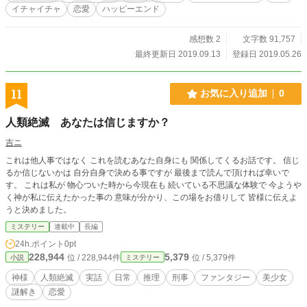
イチャイチャ
恋愛
ハッピーエンド
感想数 2
文字数 91,757
最終更新日 2019.09.13
登録日 2019.05.26
11
お気に入り追加
0
人類絶滅 あなたは信じますか？
吉ニ
これは他人事ではなく これを読むあなた自身にも 関係してくるお話です。 信じ
るか信じないかは 自分自身で決める事ですが 最後まで読んで頂ければ幸いで
す。 これは私が 物心ついた時から今現在も 続いている不思議な体験で 今ようや
く神が私に伝えたかった事の 意味が分かり、この場をお借りして 皆様に伝えよ
うと決めました。
ミステリー
連載中
長編
24h.ポイント
0pt
228,944
5,379
位 / 228,944件
位 / 5,379件
小説
ミステリー
神様
人類絶滅
実話
日常
推理
刑事
ファンタジー
美少女
謎解き
恋愛