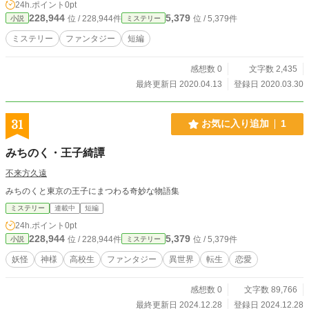
24h.ポイント
0pt
228,944
5,379
位 / 228,944件
位 / 5,379件
小説
ミステリー
ミステリー
ファンタジー
短編
感想数 0
文字数 2,435
最終更新日 2020.04.13
登録日 2020.03.30
31
お気に入り追加
1
みちのく・王子綺譚
不来方久遠
みちのくと東京の王子にまつわる奇妙な物語集
ミステリー
連載中
短編
24h.ポイント
0pt
228,944
5,379
位 / 228,944件
位 / 5,379件
小説
ミステリー
妖怪
神様
高校生
ファンタジー
異世界
転生
恋愛
感想数 0
文字数 89,766
最終更新日 2024.12.28
登録日 2024.12.28