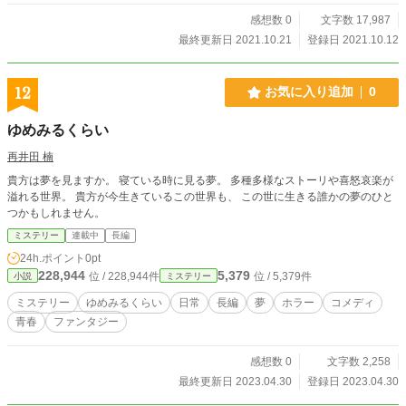
感想数 0
文字数 17,987
最終更新日 2021.10.21
登録日 2021.10.12
12
お気に入り追加
0
ゆめみるくらい
再井田 楠
貴方は夢を見ますか。 寝ている時に見る夢。 多種多様なストーリや喜怒哀楽が
溢れる世界。 貴方が今生きているこの世界も、 この世に生きる誰かの夢のひと
つかもしれません。
ミステリー
連載中
長編
24h.ポイント
0pt
228,944
5,379
位 / 228,944件
位 / 5,379件
小説
ミステリー
ミステリー
ゆめみるくらい
日常
長編
夢
ホラー
コメディ
青春
ファンタジー
感想数 0
文字数 2,258
最終更新日 2023.04.30
登録日 2023.04.30