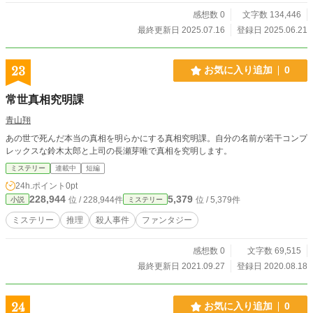
感想数 0
文字数 134,446
最終更新日 2025.07.16
登録日 2025.06.21
23
お気に入り追加
0
常世真相究明課
青山翔
あの世で死んだ本当の真相を明らかにする真相究明課。自分の名前が若干コンプ
レックスな鈴木太郎と上司の長瀬芽唯で真相を究明します。
ミステリー
連載中
短編
24h.ポイント
0pt
228,944
5,379
位 / 228,944件
位 / 5,379件
小説
ミステリー
ミステリー
推理
殺人事件
ファンタジー
感想数 0
文字数 69,515
最終更新日 2021.09.27
登録日 2020.08.18
24
お気に入り追加
0