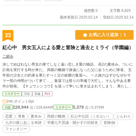
感想数 0
文字数 6,825
最終更新日 2025.02.14
登録日 2025.02.14
22
お気に入り追加
1
紅心中 男女五人による愛と冒険と過去とミライ（学園編）
二廻歩
決して結ばれない男女の果てしなく遠い悲しき愛の物語。 高2の夏休み。ついに
計画を実行する時が来た。 両親の離婚で疎遠になった父に会うために帰省。 五
年前の少女との約束を果たすべく父の故郷の集落へ。 一人旅のはずがなぜかサ
マー部の仲間がついて来て…… 集落では祭りの準備で大忙し。そんな中ある事
件が勃発。 【チュウシンコウ】を巡って争いに巻き込まれてしまう。 果たして
【チュウシンコウ】とは一体何なのか？ そしてついに悲しき真実が明らかに。
ミステリー
完結
長編
R15
運命に翻弄される二人に果してミライはあるのか？ 五年前の夏に必ず迎えに行
24h.ポイント
0pt
くと約束したところまでは覚えている。 ただそれが誰でどこでなぜそうなった
228,944
5,379
位 / 228,944件
位 / 5,379件
小説
ミステリー
かまったく分からない。 彼女の声が聞こえる。彼女も俺の声が聞こえている。
だからお喋りだって当然。近くに感じられた。 でもそれだけでいいのか？ 本
恋愛
青春
夏休み
両親の離婚
紅心中伝説（くれない）
じんわり
当にそれだけで満足か？ 彼女の匂いを嗅ぎたいし触りたいし抱きしめてもみた
七夕の夜に起こる奇跡
学園七不思議・開かずの旧校舎
冒険/旅
い。 キスだってしたいし…… でもそんなミライがあるのか？ 俺には不安で
ファンタジー
堪らない。 愛も夢も希望も捨てただひたすらミライを求める。 それが叶わなけ
れば俺は…… 俺たちは決断するだろう。 あの伝説のように。