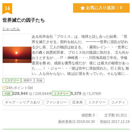
はない。 声を上げられなかった人々の「叫び」を盗み、 世界
にもう一度“夢の居場所”を取り戻す物語だ。 静かで、滑稽
14
お気に入り追加
0
で、そして切実な―― 感情と記憶のスティール・ファンタジ
ー。
世界滅亡の因子たち
じゃったん
ある化学会社「プロミス」は、地球と話し合った結果、「世
界を滅亡させる」契約を結んだ。 ーーーー世界に混乱が訪れ
る少し前、三人の物語は始まる。 ・霧雨レイン・・・世界に
名の轟く凶悪犯罪者。 プロミス社の陰謀に気付き、 立ち向か
おうとするが……!? ・神崎透・・・川田海高校三年生。学級
委員を務 め、成績も優秀な彼だが、彼に は最大の秘密があっ
た……！ ・ジョー・・・彼は街中に突如現れた。行く宛も 無
い。人も分からない。彼は記 憶を失っていた。そんな彼に手
を差し伸べたのは……!? 三人の物語、運命の交錯!! そして、
ミステリー
連載中
長編
プロミス社の目的とは!? 世界の滅亡を止めることは出来るの
24h.ポイント
0pt
か!? パニックギャグミステリー、ここに開幕! カクヨム、なろ
228,944
5,379
位 / 228,944件
位 / 5,379件
小説
ミステリー
う、taskeyにも連載中
ギャグ・シリアスあり
ファンタジー
近未来
ミステリー
コメディ
感想数 0
文字数 81,911
最終更新日 2018.04.30
登録日 2017.12.19