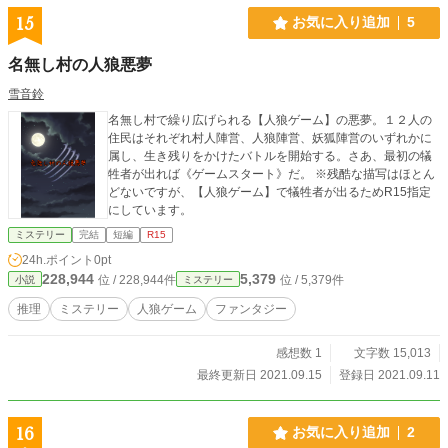
15
お気に入り追加
5
名無し村の人狼悪夢
雪音鈴
名無し村で繰り広げられる【人狼ゲーム】の悪夢。１２人の
住民はそれぞれ村人陣営、人狼陣営、妖狐陣営のいずれかに
属し、生き残りをかけたバトルを開始する。さあ、最初の犠
牲者が出れば《ゲームスタート》だ。 ※残酷な描写はほとん
どないですが、【人狼ゲーム】で犠牲者が出るためR15指定
にしています。
ミステリー
完結
短編
R15
24h.ポイント
0pt
228,944
5,379
位 / 228,944件
位 / 5,379件
小説
ミステリー
推理
ミステリー
人狼ゲーム
ファンタジー
感想数 1
文字数 15,013
最終更新日 2021.09.15
登録日 2021.09.11
16
お気に入り追加
2