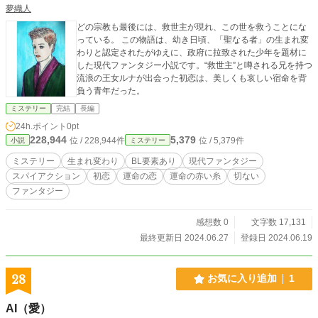
夢織人
どの宗教も最後には、救世主が現れ、この世を救うことにな
っている。 この物語は、幼き日頃、「聖なる者」の生まれ変
わりと認定されたがゆえに、政府に拉致された少年を題材に
した現代ファンタジー小説です。“救世主”と噂される兄を持つ
流浪の王女ルナが出会った初恋は、美しくも哀しい宿命を背
負う青年だった。
ミステリー
完結
長編
24h.ポイント
0pt
228,944
5,379
位 / 228,944件
位 / 5,379件
小説
ミステリー
ミステリー
生まれ変わり
BL要素あり
現代ファンタジー
スパイアクション
初恋
運命の恋
運命の赤い糸
切ない
ファンタジー
感想数 0
文字数 17,131
最終更新日 2024.06.27
登録日 2024.06.19
28
お気に入り追加
1
AI（愛）