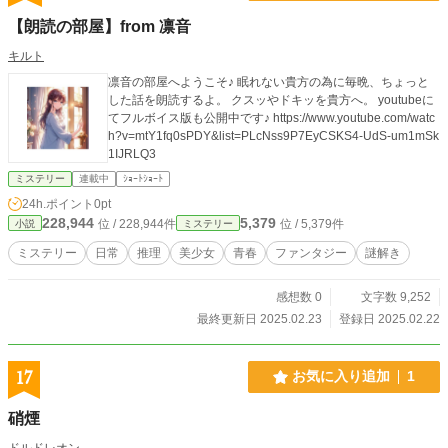
【朗読の部屋】from 凛音
キルト
凛音の部屋へようこそ♪ 眠れない貴方の為に毎晩、ちょっと
した話を朗読するよ。 クスッやドキッを貴方へ。 youtubeに
てフルボイス版も公開中です♪ https://www.youtube.com/watc
h?v=mtY1fq0sPDY&list=PLcNss9P7EyCSKS4-UdS-um1mSk
1IJRLQ3
ミステリー
連載中
ｼｮｰﾄｼｮｰﾄ
24h.ポイント
0pt
228,944
5,379
位 / 228,944件
位 / 5,379件
小説
ミステリー
ミステリー
日常
推理
美少女
青春
ファンタジー
謎解き
感想数 0
文字数 9,252
最終更新日 2025.02.23
登録日 2025.02.22
17
お気に入り追加
1
硝煙
ドルドレオン