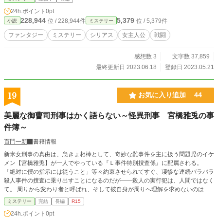
24h.ポイント
0pt
228,944
5,379
位 / 228,944件
位 / 5,379件
小説
ミステリー
ファンタジー
ミステリー
シリアス
女主人公
戦闘
感想数 3
文字数 37,859
最終更新日 2023.06.18
登録日 2023.05.21
19
お気に入り追加
44
美麗な御曹司刑事はかく語らない～怪異刑事 宮橋雅兎の事
件簿～
百門一新
書籍情報
新米女刑事の真由は、急きょ相棒として、奇妙な難事件を主に扱う問題児のイケ
メン【宮橋雅兎】が一人でやっている『Ｌ事件特別捜査係』に配属される。
「絶対に僕の指示には従うこと」等々約束させられてすぐ、凄惨な連続バラバラ
殺人事件の捜査に乗り出すことになるのだが――殺人の実行犯は、人間ではなく
て。 周りから変わり者と呼ばれ、そして彼自身が周りへ理解を求めないのは―
―彼が『見え過ぎる目』を持っていたからだった。 ※「小説家になろう」「ノ
ミステリー
完結
長編
R15
ベマ！」「カクヨム」にも掲載しています。
24h.ポイント
0pt