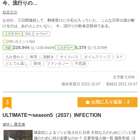
今、流行りの…
右京之介
なぜか、三日間連続して、郵便受けに小石が入っていた。 こんな日常の謎が解
けるのは、あの人しかいない。 今、流行りの飲食店探偵である。
ミステリー
完結
ｼｮｰﾄｼｮｰﾄ
24h.ポイント
0pt
228,944
5,379
位 / 228,944件
位 / 5,379件
小説
ミステリー
入れ替わり
推理
謎解き
サイコパス
タイムスリップ
ＳＦ
どんでん返し
探偵
ファンタジー
不思議
文字数 5,099
最終更新日 2021.10.07
登録日 2021.10.07
5
お気に入り追加
2
ULTIMATE〜season5（2037）INFECTION
〓Mｒ.鷹党〓
感染症によるゾンビ化された日本 大切な人のためにゾンビ撲
滅のために何が必要なのか？ 主要登場人物一覧 蔵島壱成（1