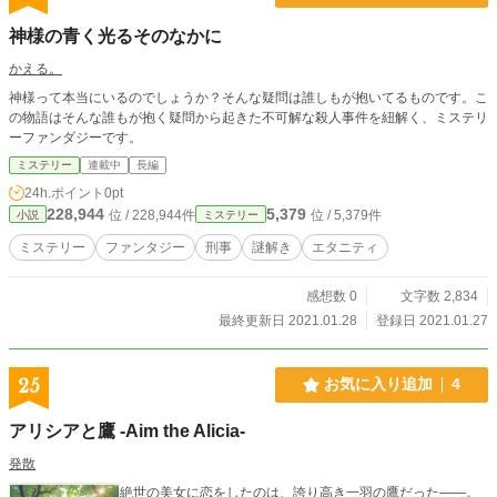
神様の青く光るそのなかに
かえる。
神様って本当にいるのでしょうか？そんな疑問は誰しもが抱いてるものです。こ
の物語はそんな誰もが抱く疑問から起きた不可解な殺人事件を紐解く、ミステリ
ーファンダジーです。
ミステリー
連載中
長編
24h.ポイント
0pt
228,944
5,379
位 / 228,944件
位 / 5,379件
小説
ミステリー
ミステリー
ファンタジー
刑事
謎解き
エタニティ
感想数 0
文字数 2,834
最終更新日 2021.01.28
登録日 2021.01.27
25
お気に入り追加
4
アリシアと鷹 -Aim the Alicia-
発散
絶世の美女に恋をしたのは、誇り高き一羽の鷹だった――。