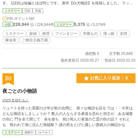
す。 1話目は短編とほぼ同じです。 新作【白犬物語】を投稿しました。 ラック
に繋がるお話しです。
ミステリー
完結
長編
24h.ポイント
0pt
228,944
5,379
位 / 228,944件
位 / 5,379件
小説
ミステリー
ミステリー
探偵
推理
ファンタジー
学園もの
僕っ娘
友情
錬金術
ご都合主義万歳
感想数 0
文字数 26,688
最終更新日 2020.05.27
登録日 2020.02.20
30
お気に入り追加
0
夜ごとの小物語
のの(まゆたん）
リュートを持った黒髪の少年が歌の合間に 様々な物語を語る では・・今宵は
どんな御話をしましょうか？ 数人の人ならざる者達を恐れた領主が ある城塞
の街に 門を全て閉じて 炎を放ち 焼け死んだ者達の亡霊の街の話？ それと
も 呪われて海に沈んだ海賊船？ 謎の死をとげた麗しい貴婦人の御話かな
ミステリー
連載中
ｼｮｰﾄｼｮｰﾄ