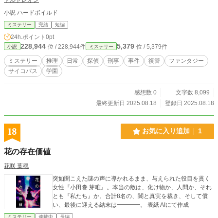
小説 ハードボイルド
ミステリー
完結
短編
24h.ポイント
0pt
228,944
5,379
位 / 228,944件
位 / 5,379件
小説
ミステリー
ミステリー
推理
日常
探偵
刑事
事件
復讐
ファンタジー
サイコパス
学園
感想数 0
文字数 8,099
最終更新日 2025.08.18
登録日 2025.08.18
18
お気に入り追加
1
花の存在価値
花咲 葉穏
突如聞こえた謎の声に導かれるまま、与えられた役目を貫く
女性『小田巻 芽唯』。本当の敵は、化け物か、人間か、それ
とも『私たち』か。合計8名の、闇と真実を裁き、そして償
い、最後に迎える結末は━━━━。 表紙 AIにて作成
ミステリー
連載中
長編