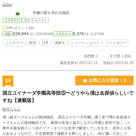
a2pro
究極の愛を求める物語。
ミステリー
完結
ｼｮｰﾄｼｮｰﾄ
24h.ポイント
0pt
228,944
5,379
位 / 228,944件
位 / 5,379件
小説
ミステリー
ミステリー
推理
日常
謎解き
ショートショート
ファンタジー
感想数 0
文字数 1,808
最終更新日 2023.02.15
登録日 2023.02.15
29
お気に入り追加
9
国立ユイナーダ学園高等部③〜どうやら僕は名探偵らしいで
すね【連載版】
砂月ちゃん
僕っ娘タークちゃんの探偵物語。 国立ユイナーダ学園に通う巷で噂の名探偵タ
ークちゃんの探偵物語です。 家族や友達と協力しながら学園と町内で起こった
事件を錬金術という名のファンタジーな化学で解決していきます。 意外と人気
があるようなので、不定期更新で連載する事にしました。 殆ど書いて出しで