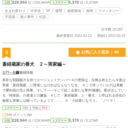
228,944
5,379
位 / 228,944件
位 / 5,379件
小説
ミステリー
生まれ変わり
中学生
SF
復讐
秘密基地
推理
ファンタジー
不思議
殺人事件
伝説
文字数 20,287
最終更新日 2022.02.22
登録日 2022.02.22
9
お気に入り追加
40
蒼緋蔵家の番犬 ２～実家編～
百門一新
書籍情報
異常な戦闘能力を持つエージェントナンバー４の雪弥は、任務を終えたら今度は
実家「蒼緋蔵家」に帰省しなければならなくなる。 そこで待っていたのは美貌
で顰め面の兄と執事、そして――そこで起こる新たな事件(惨劇)。動き出してい
る「特殊筋」の者達との邂逅、そして「蒼緋蔵家」と「番犬」と呼ばれる存在の
秘密も実家には眠っているようで……。 ※「小説家になろう」「ノベマ！」
「カクヨム」にも掲載しています。
ミステリー
完結
長編
R15
24h.ポイント
0pt
228,944
5,379
位 / 228,944件
位 / 5,379件
小説
ミステリー