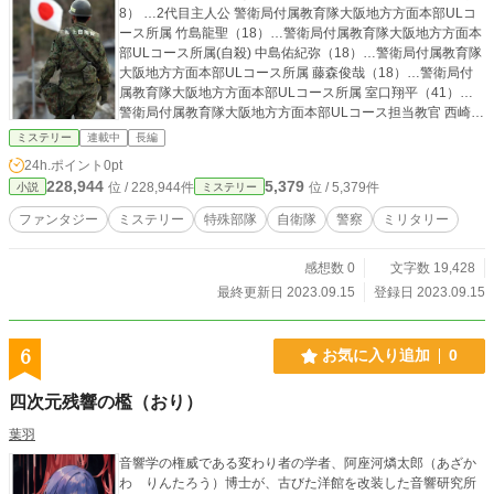
8） …2代目主人公 警衛局付属教育隊大阪地方方面本部ULコ
ース所属 竹島龍聖（18）…警衛局付属教育隊大阪地方方面本
部ULコース所属(自殺) 中島佑紀弥（18）…警衛局付属教育隊
大阪地方方面本部ULコース所属 藤森俊哉（18）…警衛局付
属教育隊大阪地方方面本部ULコース所属 室口翔平（41）…
警衛局付属教育隊大阪地方方面本部ULコース担当教官 西崎保
法（38）…警衛局付属教育隊大阪地方方面本部ULコース担当
ミステリー
連載中
長編
教官 北家徳仁（59）…警衛局付属教育隊大阪地方方面本部部
24h.ポイント
0pt
長
228,944
5,379
位 / 228,944件
位 / 5,379件
小説
ミステリー
ファンタジー
ミステリー
特殊部隊
自衛隊
警察
ミリタリー
感想数 0
文字数 19,428
最終更新日 2023.09.15
登録日 2023.09.15
6
お気に入り追加
0
四次元残響の檻（おり）
葉羽
音響学の権威である変わり者の学者、阿座河燐太郎（あざか
わ りんたろう）博士が、古びた洋館を改装した音響研究所