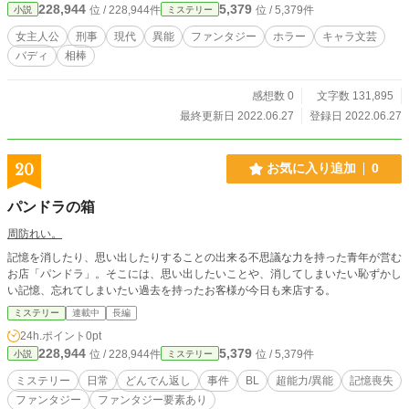
228,944
5,379
位 / 228,944件
位 / 5,379件
小説
ミステリー
女主人公
刑事
現代
異能
ファンタジー
ホラー
キャラ文芸
バディ
相棒
感想数 0
文字数 131,895
最終更新日 2022.06.27
登録日 2022.06.27
20
お気に入り追加
0
パンドラの箱
周防れい。
記憶を消したり、思い出したりすることの出来る不思議な力を持った青年が営む
お店「パンドラ」。そこには、思い出したいことや、消してしまいたい恥ずかし
い記憶、忘れてしまいたい過去を持ったお客様が今日も来店する。
ミステリー
連載中
長編
24h.ポイント
0pt
228,944
5,379
位 / 228,944件
位 / 5,379件
小説
ミステリー
ミステリー
日常
どんでん返し
事件
BL
超能力/異能
記憶喪失
ファンタジー
ファンタジー要素あり