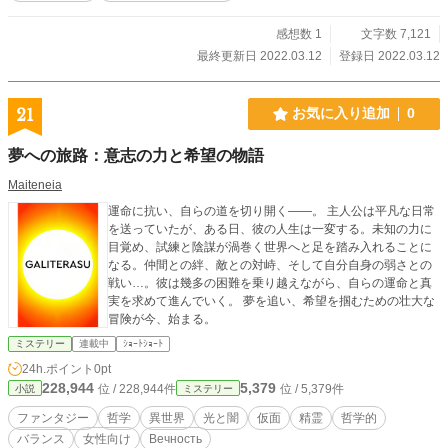
感想数 1
文字数 7,121
最終更新日 2022.03.12
登録日 2022.03.12
21
お気に入り追加
0
夢への旅路：意志の力と希望の物語
Maiteneia
運命に抗い、自らの道を切り開く——。 主人公は平凡な日常
を送っていたが、ある日、彼の人生は一変する。未知の力に
目覚め、試練と陰謀が渦巻く世界へと足を踏み入れることに
なる。仲間との絆、敵との対峙、そして自分自身の弱さとの
戦い…。彼は幾多の困難を乗り越えながら、自らの運命と真
実を求めて進んでいく。 夢を追い、希望を掴むための壮大な
冒険が今、始まる。
ミステリー
連載中
ｼｮｰﾄｼｮｰﾄ
24h.ポイント
0pt
228,944
5,379
位 / 228,944件
位 / 5,379件
小説
ミステリー
ファンタジー
哲学
異世界
光と闇
仮面
精霊
哲学的
バランス
女性向け
Вечность