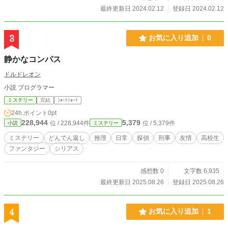
最終更新日 2024.02.12
登録日 2024.02.12
3
お気に入り追加
0
静かなコンパス
ドルドレオン
小説 プログラマー
ミステリー
完結
ｼｮｰﾄｼｮｰﾄ
24h.ポイント
0pt
228,944
5,379
位 / 228,944件
位 / 5,379件
小説
ミステリー
ミステリー
どんでん返し
推理
日常
探偵
刑事
友情
高校生
ファンタジー
シリアス
感想数 0
文字数 6,935
最終更新日 2025.08.26
登録日 2025.08.26
4
お気に入り追加
1