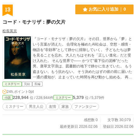
13
お気に入り追加
0
コード・モナリザ：夢の欠片
松長英京
『コード・モナリザ：夢の欠片』 その日、世界から「夢」と
いう言葉が消えた。 合理化を極めたAI社会は、空想・感情・
物語を“非効率”として静かに排除していく。 子どもたちは夢
を見ることを忘れ、大人たちはそれを「正しい進化」だと受
け入れた。 そんな世界で―― かつて“最下位の泥棒”だった
男、唐草文字浪は、図書館の地下で静かに生きていた。 もう
盗まない。もう抗わない。 そう決めたはずの彼の前に届いた
一通の通知が、止まっていた時間を再び動かし始める。 再訪
した「日本泥棒協会」で、文字浪は一人の女性と再会する。
ミステリー
完結
長編
協会の事務員であり、冷静な参謀役でもある 黒川ミアコ。 彼
24h.ポイント
0pt
女の首には、20年かけて育てられた一本のマフラーが巻かれ
228,944
5,379
位 / 228,944件
位 / 5,379件
小説
ミステリー
ていた―― かつて“泥棒”が、幼い彼女にそっと置いていった
育成玩具 《気が遠くな〜る™》。 盗みとは、奪うことではな
ミステリー
男主人公
友情
家族
ファンタジー
い。 盗みとは、忘れられたものを“取り戻す”行為だ。 清掃員
に擬態し、言い訳だけで突破する奇妙な任務。 国家的象徴・
感想数 0
文字数 30,079
金の鯱鉾。 そして、世界的名画《叫び》へと連なる“欠片”の
連鎖。 感情に反応するAI。 記憶を宿す素材。 育てられた夢だ
最終更新日 2026.02.06
登録日 2026.02.06
けが共鳴する、正体不明のコード。 これは、派手な英雄譚で