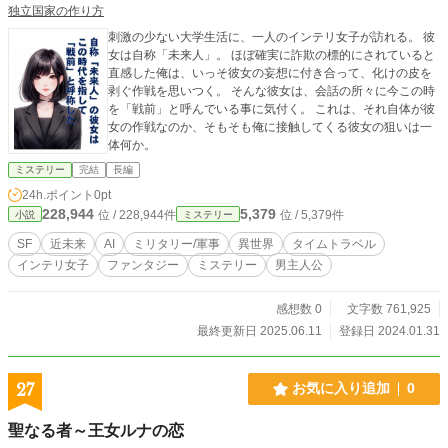
独立国家の作り方
刺激の少ない大学生活に、一人のインテリ女子が訪れる。 彼
女は自称「未来人」。 ほぼ確実に詐欺の標的にされていると
直感した俺は、いっそ彼女の妄想に付き合って、化けの皮を
剥ぐ作戦を思いつく。 そんな彼女は、会話の所々に今この時
を「戦前」と呼んでいる事に気付く。 これは、それ自体が彼
女の作戦なのか、そもそも俺に接触してくる彼女の狙いは一
体何か。
ミステリー
完結
長編
24h.ポイント
0pt
228,944
5,379
位 / 228,944件
位 / 5,379件
小説
ミステリー
SF
近未来
AI
ミリタリー/軍事
異世界
タイムトラベル
インテリ女子
ファンタジー
ミステリー
男主人公
感想数 0
文字数 761,925
最終更新日 2025.06.11
登録日 2024.01.31
27
お気に入り追加
0
聖なる者～王女ルナの恋