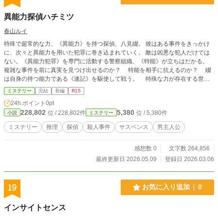
異能力探偵ハチミツ
春山ルイ
特殊で超常的な力、《異能力》を持つ探偵、八見綴。 彼はある事件をきっかけ
に、次々と異能力を用いた犯罪に巻き込まれていく。 敵は凶悪な犯人だけでは
ない。《異能力犯罪》を専門に活動する警察組織、《特能》が立ちはだかる。
複雑な事件を前に真実を見つけ出せるのか？ 特能を相手に抗えるのか？ 綴
は自身の持つ能力である《速記》を駆使して戦う。 特殊な力が存在する世界
で巻き起こるエンタメミステリー！ ※アルファポリスでも投稿しています。
ミステリー
完結
長編
R15
24h.ポイント
0pt
228,802
5,380
位 / 228,802件
位 / 5,380件
小説
ミステリー
ミステリー
推理
探偵
殺人事件
サスペンス
男主人公
感想数 0
文字数 264,856
最終更新日 2026.05.09
登録日 2026.03.06
19
お気に入り追加
0
インサイトセンス