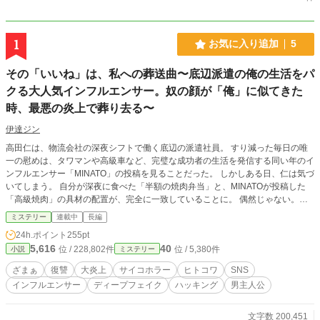
1
お気に入り追加
5
その「いいね」は、私への葬送曲〜底辺派遣の俺の生活をパ
クる大人気インフルエンサー。奴の顔が「俺」に似てきた
時、最悪の炎上で葬り去る〜
伊達ジン
高田仁は、物流会社の深夜シフトで働く底辺の派遣社員。 すり減った毎日の唯
一の慰めは、タワマンや高級車など、完璧な成功者の生活を発信する同い年のイ
ンフルエンサー「MINATO」の投稿を見ることだった。 しかしある日、仁は気づ
いてしまう。 自分が深夜に食べた「半額の焼肉弁当」と、MINATOが投稿した
「高級焼肉」の具材の配置が、完全に一致していることに。 偶然じゃない。作
業着の汚れはヴィンテージシャツの柄に加工され、路地裏の風景はエモい絶景ス
ミステリー
連載中
長編
ポットとして、俺の惨めな生活が「成功者の日常」としてパクられていく。 や
24h.ポイント
255pt
がて、画面の中のMINATOの輪郭や無精髭が、気味が悪いほど「俺」に似てきて
5,616
40
位 / 228,802件
位 / 5,380件
小説
ミステリー
――。 「俺の人生が、乗っ取られる……？」 恐怖に怯える仁だったが、高度な
サイバー技術を持つ同僚の外国人美女や、SNSの裏側を知り尽くした情報屋た
ざまぁ
復讐
大炎上
サイコホラー
ヒトコワ
SNS
ちとの出会いをきっかけに、反撃を決意する。 底辺で培った執念とデータ処理
インフルエンサー
ディープフェイク
ハッキング
男主人公
能力を武器に、MINATOの「作られた虚像」を解体していく仁。 そして迎えた、
フォロワー15万人突破の顔出し生配信。 仁はMINATOの汚い現実と全ての嘘
を、15万人の前で容赦なく暴露する。 これは、俺の人生を盗んだ偽物を、極上
文字数 200,451