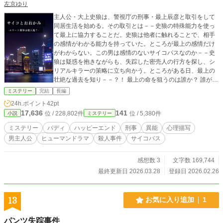
左京ゆり
主人公・大上史狼は、警視庁の刑事・最上辰彦と取引をして
同居生活を始める。その取引とは－－史狼の特殊能力を使っ
て最上に協力することだ。史狼は他者に触れることで、相手
の感情がわかる能力を持っていた。ところが最上の感情だけ
がわからない。この男は感情のないサイコパスなのか－－史
狼は疑惑を抱きながらも、失踪した密売人の行方を探し、シ
リアルキラーの策略に立ち向かう。ところがある日、最上の
壮絶な過去を知り－－？！ 最上の命を狙うのは誰か？ 誰が味
方で誰が敵なのか？ 自分の能力を呪っていた史狼だが、その
ミステリー
完結
長編
能力を駆使しながら、過去と今の事件を暴く。 サイコ疑惑の
24h.ポイント
42pt
イケメン刑事 × 一匹狼青年のバディ・サスペンス物語。 アル
17,636
141
位 / 228,802件
位 / 5,380件
小説
ミステリー
ファポリス「第9回ホラー・ミステリー小説大賞」奨励賞を受
賞しました。 本作は「小説家になろう」にも掲載していま
ミステリー
バディ
ハッピーエンド
刑事
異能
心理描写
す。
男主人公
ヒューマンドラマ
殺人事件
サイコパス
感想数 3
文字数 169,744
最終更新日 2026.03.28
登録日 2026.02.26
13
お気に入り追加
1
パンツ失踪事件