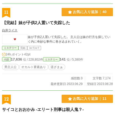
殺人事件の一件で、宗一郎と面識があり、宗一郎がその事件の解決に力を貸して
くれたのだ。 事件現場は密室であり、殺害されていた疋田という男は、誰にで
も好かれる男だったと言う。事件の解決に時間がかかると思った互野、保坂の両
11
お気に入り追加
40
刑事は宗一郎に協力を求めることにした 互野と保坂の二人の刑事は、死体の第
一発見者である鷹高寮の責任者、多田と寮の賄い婦であった川畑、佐野、吉川と
【完結】妹が子供2人置いて失踪した
警備員の宗一郎を、再び、事件が起こった鷹高寮の二階に集めて、再現検証をす
る。 再現検証をする前に、殺された疋田と口論していたという森という青年の
白井ライス
存在が確認され、互野と保坂は、森を鷹高寮に呼びつけたが、二人が第一発見者
妹が子供2人置いて失踪した。 主人公は妹の行方を探してい
たちと再現検証をしている間に、森が寮から逃走してしまう。保坂が森を捕まえ
く内に奇妙な事件に巻き込まれていく。
るために制服の警察官と鷹高寮を出て、再現検証の方は、互野を中心にして行わ
れた。 宗一郎は、その再現検証で事件の解決となるヒントをつかむ。 盟友であ
ミステリー
完結
ｼｮｰﾄｼｮｰﾄ
る萬の協力で、宮城県から探偵である港雄一を迎えた宗一郎は、互野、保坂、港
24h.ポイント
42pt
とともに事件の実証をすると、三年前に起きた不幸な事故が、その裏に隠されて
17,636
141
位 / 228,802件
位 / 5,380件
小説
ミステリー
いることを知ることとなる。 連続して起きた事故と怪談話は、毒殺された男と
どんな関係があるのか？ 殺人事件に関わってしまった宗一郎は、犯人を見つ
男主人公
オカルト要素あり
逆ざまぁ
け出せることが出来るのか？ 物語は様々な人間模様を描いて進んでゆきます!
感想数 0
文字数 7,174
最終更新日 2023.06.29
登録日 2023.06.28
12
お気に入り追加
11
サイコとおおかみ -エリート刑事は殺人鬼？-