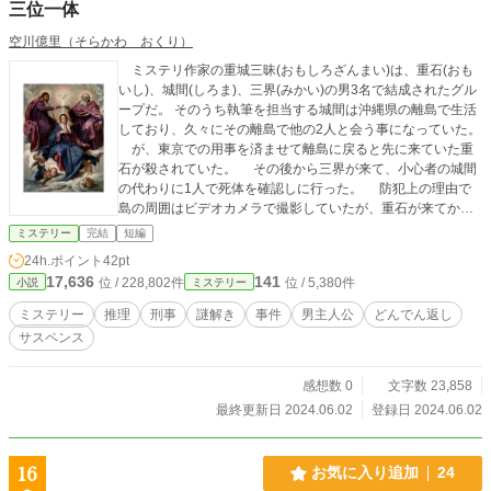
三位一体
空川億里（そらかわ おくり）
ミステリ作家の重城三昧(おもしろざんまい)は、重石(おも
いし)、城間(しろま)、三界(みかい)の男3名で結成されたグル
ープだ。 そのうち執筆を担当する城間は沖縄県の離島で生活
しており、久々にその離島で他の2人と会う事になっていた。
が、東京での用事を済ませて離島に戻ると先に来ていた重
石が殺されていた。 その後から三界が来て、小心者の城間
の代わりに1人で死体を確認しに行った。 防犯上の理由で
島の周囲はビデオカメラで撮影していたが、重石が来てから
城間が来るまで誰も来てないので、城間が疑われて沖縄県警
ミステリー
完結
短編
に逮捕される。 しかし城間と重石は大の親友で、城間に重
24h.ポイント
42pt
石を殺す動機がない。 都道府県の管轄を超えて捜査する日
17,636
141
位 / 228,802件
位 / 5,380件
小説
ミステリー
本版FBIの全国警察の日置（ひおき）警部補は、沖縄県警に代
わって再捜査を開始する。
ミステリー
推理
刑事
謎解き
事件
男主人公
どんでん返し
サスペンス
感想数 0
文字数 23,858
最終更新日 2024.06.02
登録日 2024.06.02
16
お気に入り追加
24