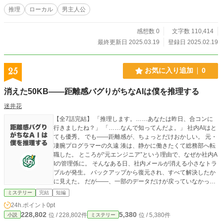
死したかもしれないことを知り、署に赴くも、全く相手にされなかったが、田部
推理
ローカル
男主人公
の名前を聞いた古島は、中学時代の同級生であった田部の妹・志帆と連絡を取
り、田部は古島と会うことに。 田部は、古島が東風署の刑事から聞き出し
感想数 0
文字数 110,414
た、小川の心中事件の現場状況を知ったが、田部の頭にあったのは、篠村サキと
いう、殺人を犯した元歌手のことであった。
最終更新日 2025.03.19
登録日 2025.02.19
25
お気に入り追加
0
消えた50KB――距離感バグりがちなAIは僕を推理する
迷井花
【全7話完結】 「推理します。……あなたは昨日、合コンに
行きましたね？」 「……なんで知ってんだよ。」 社内AIはと
ても優秀。 でも――距離感が、ちょっとだけおかしい。 元・
凄腕プログラマーの久遠 湊は、静かに働きたくて総務部へ転
職した。 ところが“元エンジニア”という理由で、なぜか社内A
Iの管理係に。 そんなある日、社内メールが消える小さなトラ
ブルが発生。 バックアップから復元され、すべて解決したか
に見えた。 だが――、一部のデータだけが戻っていなかっ
た。 「50 KB、消失してる」 それはたった数通分。 だが、湊
ミステリー
完結
短編
は見過ごせなかった。 湊とAIは、ちぐはぐな会話をしながら
24h.ポイント
0pt
調査に乗り出すことになる。 日常の中に潜む、ささやかな違
228,802
5,380
位 / 228,802件
位 / 5,380件
小説
ミステリー
和感。 それは、人の感情とAIの最適化がすれ違った結果だっ