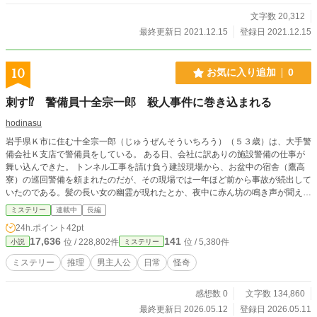
文字数 20,312
最終更新日 2021.12.15
登録日 2021.12.15
10
お気に入り追加
0
刺す⁉ 警備員十全宗一郎 殺人事件に巻き込まれる
hodinasu
岩手県Ｋ市に住む十全宗一郎（じゅうぜんそういちろう）（５３歳）は、大手警
備会社Ｋ支店で警備員をしている。 ある日、会社に訳ありの施設警備の仕事が
舞い込んできた。 トンネル工事を請け負う建設現場から、お盆中の宿舎（鷹高
寮）の巡回警備を頼まれたのだが、その現場では一年ほど前から事故が続出して
いたのである。髪の長い女の幽霊が現れたとか、夜中に赤ん坊の鳴き声が聞えて
きたとかという噂も流れており、写真週刊誌で『呪われた工事現場、怨念が事故
ミステリー
連載中
長編
を呼ぶ』というタイトルで、特集されたというオマケもついていた。 宗一郎と
24h.ポイント
42pt
同僚たちは、そんな祟られた現場には、仕事であろうとも行きたくはない。
17,636
141
位 / 228,802件
位 / 5,380件
小説
ミステリー
が、支店長の一喝で、その恐ろしい現場に、宗一郎が行くはめになった。 初
日、寮の責任者に寮内を案内された宗一郎は、いきなり、死体と対面してしま
ミステリー
推理
男主人公
日常
怪奇
う。 ２０１号室で死んでいた疋田（ひきた）という男は、毒殺されていた。 殺
された死体の発見に驚く宗一郎の前に、過去の事件で知り合った二人の刑事が現
感想数 0
文字数 134,860
れた。 互野（たがいの）という五十代の刑事と保坂（ほさか）という二十代の
刑事は、大手警備会社Ｋ支店で事務員を勤めていた女が起こした保険金目当ての
最終更新日 2026.05.12
登録日 2026.05.11