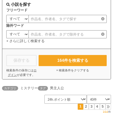
小説を探す
フリーワード
除外ワード
+ さらに詳しく検索する
保存する
164
件を検索する
検索条件の保存には
ロ
× 検索条件をクリアする
グイン
が必要です。
ミステリー
男主人公
カテゴリ
タグ
1
2
3
4
5
164
件