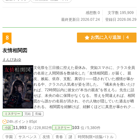
感想数 0
文字数 195,909
最終更新日 2026.07.24
登録日 2026.06.29
8
お気に入り追加
4
友情相関図
えんびあゆ
文化祭を三日後に控えた昼休み。 突如スマホに、クラス全員
の名前と人間関係を数値化した「友情相関図」が届く。 親
友、嫉妬、依存、支配、裏切り――隠されていた感情が暴か
れる中、クラスの人気者が姿を消した。 『橘未央を救いたけ
れば、72時間以内に彼女の“本当の親友”を答えろ』 先生に話
せば、未央の命に保障がなくなる。 答えを間違えれば、相関
図から誰かの名前が消され、その人物が隠していた過去が晒
される。 相関図を紐解けば、紐解くほどに真意が暴かれクラ
スの友情は崩壊していく。 誰とも深く関わらず、人間関係を
ミステリー
完結
長編
外側から眺めてきた透真は、友情相関図とどう向き合うの
24h.ポイント
85pt
か？ 時間制限×頭脳戦の学園サスペンス――！！
11,993
103
位 / 228,802件
位 / 5,380件
小説
ミステリー
学園
サスペンス
友情
青春
謎
時間制限×頭脳バトル