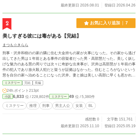
の大炎上で葬り去るまでの逆転劇。
最終更新日 2026.08.01
登録日 2026.04.26
2
お気に入り追加
7
美しすぎる彼には毒がある【完結】
まつも☆きらら
刑事・沢井和樹のの家の隣に住む大金持ちの家が火事になった。その家から逃げ
出してきた男は１年前とある事件の容疑者だった男・高部慧だった。美しく妖し
げな魅力のある慧の周りでは次々に奇妙な出来事が。沢井は高部慧が１年前の事
件の犯人であり放火殺人犯だと疑うが証拠はなかった。住むところがないという
慧を自分の家へ泊めることになった沢井。妻と娘は美しい高部に早くも惹かれて
いた。そして沢井もまた、犯人だという疑いを持ちながらも慧に惹かれてい
ミステリー
完結
長編
く・・・・。
24h.ポイント
213pt
6,833
49
位 / 228,802件
位 / 5,380件
小説
ミステリー
ミステリー
推理
刑事
男主人公
女装
BL
感想数 0
文字数 151,761
最終更新日 2025.11.10
登録日 2025.05.19