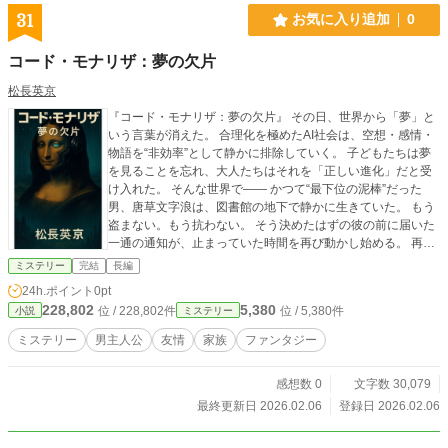
31
お気に入り追加
0
コード・モナリザ：夢の欠片
松長英京
『コード・モナリザ：夢の欠片』 その日、世界から「夢」と
いう言葉が消えた。 合理化を極めたAI社会は、空想・感情・
物語を“非効率”として静かに排除していく。 子どもたちは夢
を見ることを忘れ、大人たちはそれを「正しい進化」だと受
け入れた。 そんな世界で―― かつて“最下位の泥棒”だった
男、唐草文字浪は、図書館の地下で静かに生きていた。 もう
盗まない。もう抗わない。 そう決めたはずの彼の前に届いた
一通の通知が、止まっていた時間を再び動かし始める。 再訪
した「日本泥棒協会」で、文字浪は一人の女性と再会する。
ミステリー
完結
長編
協会の事務員であり、冷静な参謀役でもある 黒川ミアコ。 彼
24h.ポイント
0pt
女の首には、20年かけて育てられた一本のマフラーが巻かれ
228,802
5,380
位 / 228,802件
位 / 5,380件
小説
ミステリー
ていた―― かつて“泥棒”が、幼い彼女にそっと置いていった
育成玩具 《気が遠くな〜る™》。 盗みとは、奪うことではな
ミステリー
男主人公
友情
家族
ファンタジー
い。 盗みとは、忘れられたものを“取り戻す”行為だ。 清掃員
に擬態し、言い訳だけで突破する奇妙な任務。 国家的象徴・
感想数 0
文字数 30,079
金の鯱鉾。 そして、世界的名画《叫び》へと連なる“欠片”の
連鎖。 感情に反応するAI。 記憶を宿す素材。 育てられた夢だ
最終更新日 2026.02.06
登録日 2026.02.06
けが共鳴する、正体不明のコード。 これは、派手な英雄譚で
はない。 声を上げられなかった人々の「叫び」を盗み、 世界