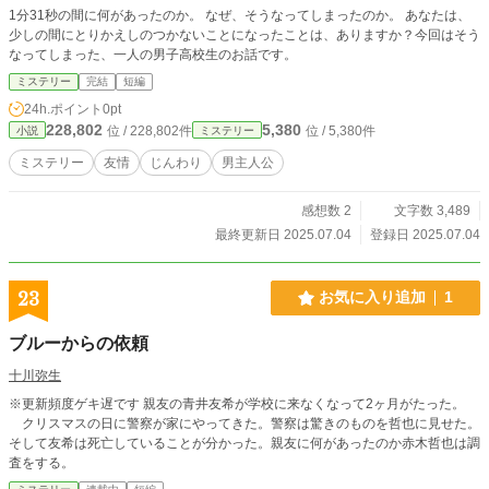
1分31秒の間に何があったのか。 なぜ、そうなってしまったのか。 あなたは、
少しの間にとりかえしのつかないことになったことは、ありますか？今回はそう
なってしまった、一人の男子高校生のお話です。
ミステリー
完結
短編
24h.ポイント
0pt
228,802
5,380
位 / 228,802件
位 / 5,380件
小説
ミステリー
ミステリー
友情
じんわり
男主人公
感想数 2
文字数 3,489
最終更新日 2025.07.04
登録日 2025.07.04
23
お気に入り追加
1
ブルーからの依頼
十川弥生
※更新頻度ゲキ遅です 親友の青井友希が学校に来なくなって2ヶ月がたった。
クリスマスの日に警察が家にやってきた。警察は驚きのものを哲也に見せた。
そして友希は死亡していることが分かった。親友に何があったのか赤木哲也は調
査をする。