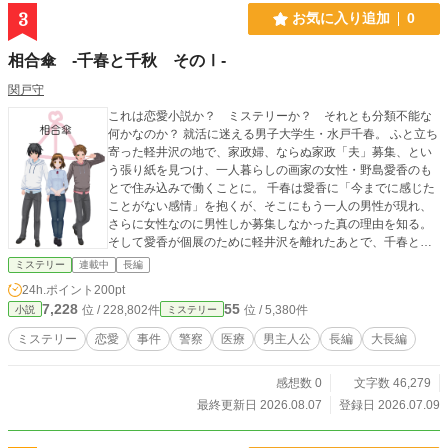
3
お気に入り追加
0
相合傘 -千春と千秋 そのⅠ-
関戸守
これは恋愛小説か？ ミステリーか？ それとも分類不能な
何かなのか？ 就活に迷える男子大学生・水戸千春。 ふと立ち
寄った軽井沢の地で、家政婦、ならぬ家政「夫」募集、とい
う張り紙を見つけ、一人暮らしの画家の女性・野島愛香のも
とで住み込みで働くことに。 千春は愛香に「今までに感じた
ことがない感情」を抱くが、そこにもう一人の男性が現れ、
さらに女性なのに男性しか募集しなかった真の理由を知る。
そして愛香が個展のために軽井沢を離れたあとで、千春とも
う一人の男性が留守番をしていると、遠く離れた地で、愛香
ミステリー
連載中
長編
が意識不明で発見され―― ※NLが軸ですが、BL、GL描写も
24h.ポイント
200pt
あります。 半年かけて書いた大長編の第一部。 長すぎて作品
7,228
55
位 / 228,802件
位 / 5,380件
小説
ミステリー
賞に応募するのが難しいため、供養も兼ねてネット上に少し
ずつ載せていきます。 当初五部作の予定で、第四部まで書い
ミステリー
恋愛
事件
警察
医療
男主人公
長編
大長編
ています。 ジャンルが一つしか選べないため、「ミステリ
ー」として投稿していますが、恋愛要素があるのはもちろ
感想数 0
文字数 46,279
ん、今後、SF・ファンタジー的要素、グロテスクな描写も入
ります。 毎日21時更新。 X（旧Twitter）：@mamoru_sekido
最終更新日 2026.08.07
登録日 2026.07.09
※他Webサイトでも同じ名前で同じ作品を同時連載していま
す。無断転載ではございません。 ※表紙画像に「カスタムキ