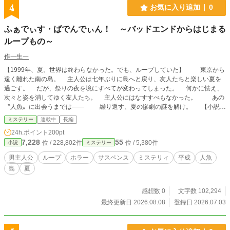
ャスト」を使用しています。
4
お気に入り追加
0
ふぁでぃす・ばでんでぃん！ ～バッドエンドからはじまる
ループもの～
作一生一
【1999年、夏。世界は終わらなかった。でも、ループしていた】 東京から
遠く離れた南の島。 主人公は七年ぶりに島へと戻り、友人たちと楽しい夏を
過ごす。 だが、祭りの夜を境にすべてが変わってしまった。 何かに怯え、
次々と姿を消してゆく友人たち。 主人公にはなすすべもなかった。 あの
〝人魚〟に出会うまでは―― 繰り返す、夏の惨劇の謎を解け。 【小説家
になろう、カクヨム、アルファポリスで掲載しています】
ミステリー
連載中
長編
24h.ポイント
200pt
7,228
55
位 / 228,802件
位 / 5,380件
小説
ミステリー
男主人公
ループ
ホラー
サスペンス
ミステリィ
平成
人魚
島
夏
感想数 0
文字数 102,294
最終更新日 2026.08.08
登録日 2026.07.03