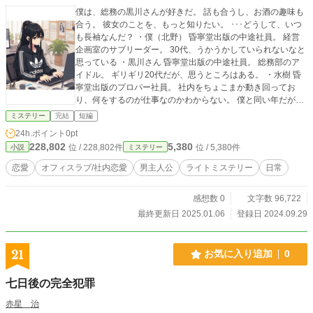
僕は、総務の黒川さんが好きだ。 話も合うし、お酒の趣味も
合う。 彼女のことを、もっと知りたい。 ･･･どうして、いつ
も長袖なんだ？ ・僕（北野） 昏寧堂出版の中途社員。 経営
企画室のサブリーダー。 30代、うかうかしていられないなと
思っている ・黒川さん 昏寧堂出版の中途社員。 総務部のア
イドル。 ギリギリ20代だが、思うところはある。 ・水樹 昏
寧堂出版のプロパー社員。 社内をちょこまか動き回ってお
り、何をするのが仕事なのかわからない。 僕と同い年だが、
女性社員の熱い視線を集めている。 ・プロの人 その道のプロ
ミステリー
完結
短編
の人。 どこからともなく現れる有識者。 弊社のセキュリティ
24h.ポイント
0pt
はどうなってるんだ？
228,802
5,380
位 / 228,802件
位 / 5,380件
小説
ミステリー
恋愛
オフィスラブ/社内恋愛
男主人公
ライトミステリー
日常
感想数 0
文字数 96,722
最終更新日 2025.01.06
登録日 2024.09.29
21
お気に入り追加
0
七日後の完全犯罪
赤星 治