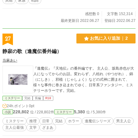
異能
家族
戦闘
感想数 0
文字数 152,314
最終更新日 2022.06.27
登録日 2022.06.27
27
お気に入り追加
2
静寂の歌（逢魔伝番外編）
当麻あい
『逢魔伝』『天地伝』の番外編です。 主人公、坂島赤也が大
人になってからのお話。変わらず、八枯れ（やつがれ）、錦
（にしき）、邪植（じゃしょく）などの式神に囲まれて、
様々な事件に巻き込まれてゆく、日常系ファンタジー、ミス
テリーホラーです。完結。
ミステリー
完結
長編
R18
24h.ポイント
0pt
228,802
5,380
位 / 228,802件
位 / 5,380件
小説
ミステリー
ミステリー
推理
日常
完結
ホラー
逢魔伝シリーズ
男主人公
主人公最強
文学
ざまあ