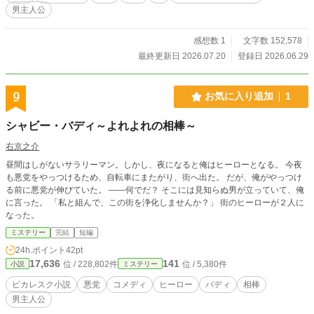
男主人公
感想数 1
文字数 152,578
最終更新日 2026.07.20
登録日 2026.06.29
9
お気に入り追加
1
シャビー・バディ～よれよれの相棒～
右京之介
昼間はしがないサラリーマン。しかし、夜になると俺はヒーローとなる。 今夜
も悪党をやっつけるため、自転車にまたがり、街へ出た。 だが、俺がやっつけ
る前に悪党が伸びていた。 ――何でだ？ そこには見知らぬ男が立っていて、俺
に言った。 「私と組んで、この街を浄化しませんか？」 街のヒーローが２人に
なった。
ミステリー
完結
短編
24h.ポイント
42pt
17,636
141
位 / 228,802件
位 / 5,380件
小説
ミステリー
ピカレスク小説
悪党
コメディ
ヒーロー
バディ
相棒
男主人公