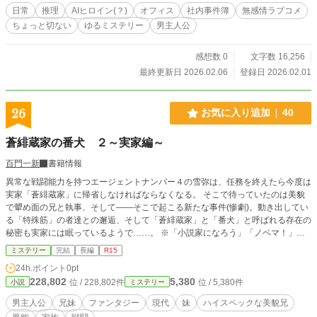
た――。 距離感ゼロのAIと不器用な人間。 少し笑えてたまに
日常
推理
AIヒロイン(？)
オフィス
社内事件簿
無感情ラブコメ
切ない、日常系ミステリー。
ちょっと切ない
ゆるミステリー
男主人公
感想数 0
文字数 16,256
最終更新日 2026.02.06
登録日 2026.02.01
26
お気に入り追加
40
蒼緋蔵家の番犬 ２～実家編～
百門一新
書籍情報
異常な戦闘能力を持つエージェントナンバー４の雪弥は、任務を終えたら今度は
実家「蒼緋蔵家」に帰省しなければならなくなる。 そこで待っていたのは美貌
で顰め面の兄と執事、そして――そこで起こる新たな事件(惨劇)。動き出してい
る「特殊筋」の者達との邂逅、そして「蒼緋蔵家」と「番犬」と呼ばれる存在の
秘密も実家には眠っているようで……。 ※「小説家になろう」「ノベマ！」
「カクヨム」にも掲載しています。
ミステリー
完結
長編
R15
24h.ポイント
0pt
228,802
5,380
位 / 228,802件
位 / 5,380件
小説
ミステリー
男主人公
兄妹
ファンタジー
現代
妹
ハイスペックな美貌兄