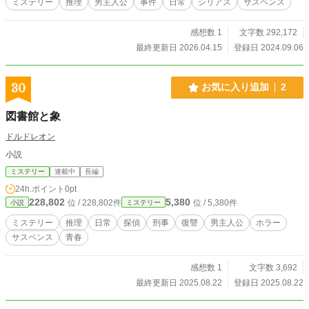
ミステリー
推理
男主人公
事件
日常
シリアス
サスペンス
生の姿になった妹の神原紅葉が部屋に乱入。 ―― この薬、絶
対飲んじゃ駄目よ。飲んだら最後、あなたは……消されるか
感想数 1
文字数 292,172
もしれない なぜ薬を飲んではいけないのか。そして、なぜ消
されるのか。 白装束の奴らは何者で、その目的とは。 消えた
最終更新日 2026.04.15
登録日 2024.09.06
人はどこに行くのか。 陰謀渦巻くサスペンス・ミステリーが
始まる……！ ※10月より毎週土曜夜6時30分公開予定
30
お気に入り追加
2
図書館と象
ドルドレオン
小説
ミステリー
連載中
長編
24h.ポイント
0pt
228,802
5,380
位 / 228,802件
位 / 5,380件
小説
ミステリー
ミステリー
推理
日常
探偵
刑事
復讐
男主人公
ホラー
サスペンス
青春
感想数 1
文字数 3,692
最終更新日 2025.08.22
登録日 2025.08.22