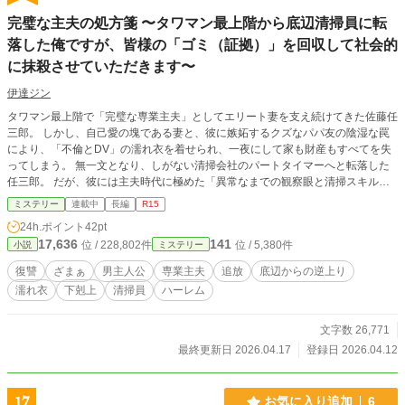
完璧な主夫の処方箋 〜タワマン最上階から底辺清掃員に転
落した俺ですが、皆様の「ゴミ（証拠）」を回収して社会的
に抹殺させていただきます〜
伊達ジン
タワマン最上階で「完璧な専業主夫」としてエリート妻を支え続けてきた佐藤任
三郎。 しかし、自己愛の塊である妻と、彼に嫉妬するクズなパパ友の陰湿な罠
により、「不倫とDV」の濡れ衣を着せられ、一夜にして家も財産もすべてを失
ってしまう。 無一文となり、しがない清掃会社のパートタイマーへと転落した
任三郎。 だが、彼には主夫時代に極めた「異常なまでの観察眼と清掃スキル」
があった。 タワマンやオフィスにおいて、清掃員は風景の一部であり「透明人
ミステリー
連載中
長編
R15
間」。 任三郎は誰にも気づかれることなく、ターゲットたちが無防備に捨てた
24h.ポイント
42pt
ゴミや微かな痕跡から、致命的な証拠を次々とプロファイリングしていく。 そ
17,636
141
位 / 228,802件
位 / 5,380件
小説
ミステリー
んな彼の持つ、復讐への冷徹な執念に魅了され、各界の頂点に立つ美女たちが集
結する。 「君たちが捨てたゴミで、人生終わったな」 最強のヒロインたちが築
復讐
ざまぁ
男主人公
専業主夫
追放
底辺からの逆上り
く完璧な包囲網と、名もなき清掃員による、容赦のない社会抹殺・復讐劇が今、
濡れ衣
下剋上
清掃員
ハーレム
始まる――！
文字数 26,771
最終更新日 2026.04.17
登録日 2026.04.12
17
お気に入り追加
6