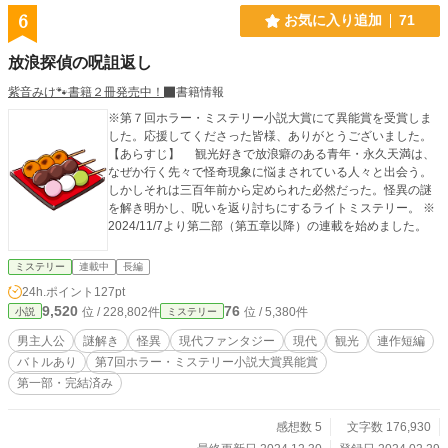
6
お気に入り追加
71
放浪探偵の呪詛返し
紫音みけ🐾書籍２冊発売中！
書籍情報
※第７回ホラー・ミステリー小説大賞にて異能賞を受賞しま
した。応援してくださった皆様、ありがとうございました。
【あらすじ】 観光好きで放浪癖のある青年・永久天満は、
なぜか行く先々で怪奇現象に悩まされている人々と出会う。
しかしそれは三百年前から定められた必然だった。怪異の謎
を解き明かし、呪いを返り討ちにするライトミステリー。 ※
2024/11/7より第二部（第五章以降）の連載を始めました。
ミステリー
連載中
長編
24h.ポイント
127pt
9,520
76
位 / 228,802件
位 / 5,380件
小説
ミステリー
男主人公
謎解き
怪異
現代ファンタジー
現代
観光
連作短編
バトルあり
第7回ホラー・ミステリー小説大賞異能賞
第一部・完結済み
感想数 5
文字数 176,930