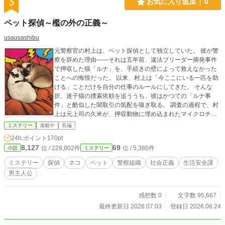
5
お気に入り追加
0
ペット探偵～檻の外の正義～
usausashibu
元警察官の村上は、ペット探偵として独立していた。 彼が警
察を辞めた理由――それは五年前、違法ブリーダー摘発事件
で押収した猫「ルナ」を、手続きの壁によって救えなかった
ことへの悔恨だった。 以来、村上は「今ここにいる一匹を助
ける」ことだけを自分の仕事のルールにしてきた。 そんな
折、迷子猫の捜索依頼を追ううち、彼はかつての「ルナ事
件」と酷似した闇取引の気配を嗅ぎ取る。 調査の過程で、村
上は元上司の久米が、押収動物に埋め込まれたマイクロチッ
プを「裏帳簿の暗号鍵」として悪用し、違法ブリーダーの金
ミステリー
連載中
長編
の流れを自分の懐に繋げていた事実を突き止める。 しかし警
24h.ポイント
170pt
察組織は、その不正を知りながら、事件全体を「処理済み」
8,127
69
位 / 228,802件
位 / 5,380件
小説
ミステリー
の一言で葬ろうとする。 かつての同僚・藤沢は冷ややかに言
う。 「お前が辞めたことで、組織は救われた。内部で騒がれ
ミステリー
探偵
ネコ
ペット
警察組織
社会正義
生活安全課
るより、外に出てもらったほうが都合がいい」 組織に残って
男主人公
正義を貫くか、外から殴り続けるのか――村上は、自分の選
んだ「檻の外」という立場そのものを試される。
感想数 0
文字数 95,667
最終更新日 2026.07.03
登録日 2026.06.24