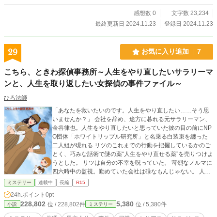
感想数 0
文字数 23,234
最終更新日 2024.11.23
登録日 2024.11.23
29
お気に入り追加
7
こちら、ときわ探偵事務所～人生をやり直したいサラリーマ
ンと、人生を取り返したい女探偵の事件ファイル～
ひろ法師
「あなたを救いたいのです。人生をやり直したい……そう思
いませんか？」 会社を辞め、途方に暮れる元サラリーマン、
金谷律也。人生をやり直したいと思っていた彼の目の前にNP
O団体「ホワイトリップル研究所」と名乗る白装束を纏った
二人組が現れる リツのこれまでの行動を把握しているかのご
とく、巧みな話術で謎の薬“人生をやり直せる薬”を売りつけよ
うとした。 リツは自分の不幸を呪っていた。 苛烈なノルマに
四六時中の監視。勤めていた会社は碌なもんじゃない。 人生
のどん底に突き落とされ、這い上がる気力すら残っていな
ミステリー
連載中
長編
R15
い。 もう今の人生からおさらばして、新しい人生を歩みた
24h.ポイント
0pt
い。 そんなリツに、選択肢は残されていなかった。 ――買い
228,802
5,380
位 / 228,802件
位 / 5,380件
小説
ミステリー
ます。一つください 白装束が去った直後、ホームズのような
衣装をまとい、探偵となった幼なじみ神原椿と、なぜか小学