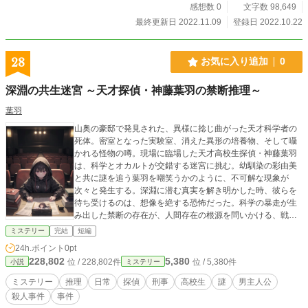
感想数 0
文字数 98,649
最終更新日 2022.11.09
登録日 2022.10.22
28
お気に入り追加
0
深淵の共生迷宮 ～天才探偵・神藤葉羽の禁断推理～
葉羽
山奥の豪邸で発見された、異様に捻じ曲がった天才科学者の
死体。密室となった実験室、消えた異形の培養物、そして囁
かれる怪物の噂。現場に臨場した天才高校生探偵・神藤葉羽
は、科学とオカルトが交錯する迷宮に挑む。幼馴染の彩由美
と共に謎を追う葉羽を嘲笑うかのように、不可解な現象が
次々と発生する。深淵に潜む真実を解き明かした時、彼らを
待ち受けるのは、想像を絶する恐怖だった。科学の暴走が生
み出した禁断の存在が、人間存在の根源を問いかける、戦慄
の知的興奮体験。
ミステリー
完結
短編
24h.ポイント
0pt
228,802
5,380
位 / 228,802件
位 / 5,380件
小説
ミステリー
ミステリー
推理
日常
探偵
刑事
高校生
謎
男主人公
殺人事件
事件