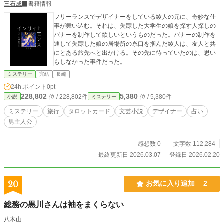
三石成
書籍情報
フリーランスでデザイナーをしている綾人の元に、奇妙な仕
事が舞い込む。それは、失踪した大学生の娘を探す人探しの
バナーを制作して欲しいというものだった。バナーの制作を
通して失踪した娘の居場所の糸口を掴んだ綾人は、友人と共
にとある旅先へと出かける。その先に待っていたのは、思い
もしなかった事件だった。
ミステリー
完結
長編
24h.ポイント
0pt
228,802
5,380
位 / 228,802件
位 / 5,380件
小説
ミステリー
ミステリー
旅行
タロットカード
文芸小説
デザイナー
占い
男主人公
感想数 0
文字数 112,284
最終更新日 2026.03.07
登録日 2026.02.20
20
お気に入り追加
2
総務の黒川さんは袖をまくらない
八木山