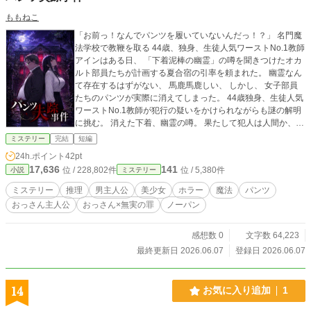
ももねこ
「お前っ！なんでパンツを履いていないんだっ！？」 名門魔
法学校で教鞭を取る 44歳、独身、生徒人気ワーストNo.1教師
アインはある日、 「下着泥棒の幽霊」の噂を聞きつけたオカ
ルト部員たちが計画する夏合宿の引率を頼まれた。 幽霊なん
て存在するはずがない、 馬鹿馬鹿しい、 しかし、 女子部員
たちのパンツが実際に消えてしまった。 44歳独身、生徒人気
ワーストNo.1教師が犯行の疑いをかけられながらも謎の解明
に挑む。 消えた下着、幽霊の噂。 果たして犯人は人間か、そ
れとも幽霊か。 これは、嫌われ教師とイカれた生徒たちが織
ミステリー
完結
短編
り成す、オカルト青春ミステリーである。
24h.ポイント
42pt
17,636
141
位 / 228,802件
位 / 5,380件
小説
ミステリー
ミステリー
推理
男主人公
美少女
ホラー
魔法
パンツ
おっさん主人公
おっさん×無実の罪
ノーパン
感想数 0
文字数 64,223
最終更新日 2026.06.07
登録日 2026.06.07
14
お気に入り追加
1