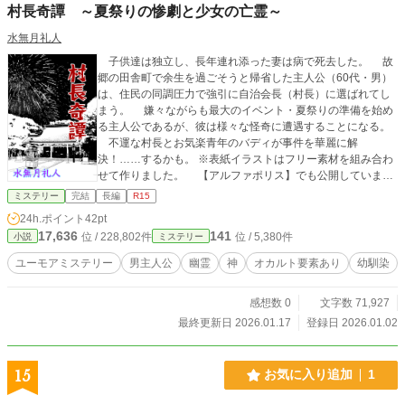
村長奇譚 ～夏祭りの惨劇と少女の亡霊～
水無月礼人
子供達は独立し、長年連れ添った妻は病で死去した。 故
郷の田舎町で余生を過ごそうと帰省した主人公（60代・男）
は、住民の同調圧力で強引に自治会長（村長）に選ばれてし
まう。 嫌々ながらも最大のイベント・夏祭りの準備を始め
る主人公であるが、彼は様々な怪奇に遭遇することになる。
不運な村長とお気楽青年のバディが事件を華麗に解
決！……するかも。 ※表紙イラストはフリー素材を組み合わ
せて作りました。 【アルファポリス】でも公開していま
す。
ミステリー
完結
長編
R15
24h.ポイント
42pt
17,636
141
位 / 228,802件
位 / 5,380件
小説
ミステリー
ユーモアミステリー
男主人公
幽霊
神
オカルト要素あり
幼馴染
感想数 0
文字数 71,927
最終更新日 2026.01.17
登録日 2026.01.02
15
お気に入り追加
1