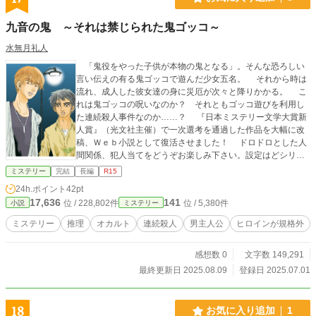
九音の鬼 ～それは禁じられた鬼ゴッコ～
水無月礼人
「鬼役をやった子供が本物の鬼となる」。そんな恐ろしい
言い伝えの有る鬼ゴッコで遊んだ少女五名。 それから時は
流れ、成人した彼女達の身に災厄が次々と降りかかる。 こ
れは鬼ゴッコの呪いなのか？ それともゴッコ遊びを利用し
た連続殺人事件なのか……？ 『日本ミステリー文学大賞新
人賞』（光文社主催）で一次選考を通過した作品を大幅に改
稿、Ｗｅｂ小説として復活させました！ ドロドロとした人
間関係、犯人当てをどうぞお楽しみ下さい。設定はどシリア
スですが、文章には沢山ユーモアを織り交ぜてあります。 ※
ミステリー
完結
長編
R15
【エブリスタ】でも公開しています。
24h.ポイント
42pt
17,636
141
位 / 228,802件
位 / 5,380件
小説
ミステリー
ミステリー
推理
オカルト
連続殺人
男主人公
ヒロインが規格外
感想数 0
文字数 149,291
最終更新日 2025.08.09
登録日 2025.07.01
18
お気に入り追加
1