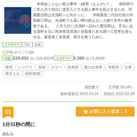
本来起こらない殺人事件・|縁害《えんがい》。 昭和四十
二年八月十四日に迷宮入りする殺人事件を阻止するため、羽
柴憂志郎は光清町へと向かった。 沖島製造二代目社長の沖
島郷三郎は、光清町でも黒い噂の絶えない人物で本件の被害
者である。 八月七日に光清町へ訪れた憂志郎は、手元にあ
る資料を元に死体発見現場と容疑者八名を調べて思考を巡ら
せる。被害者と加害者、両方を救うために。
ミステリー
完結
短編
24h.ポイント
0pt
228,802
5,380
位 / 228,802件
位 / 5,380件
小説
ミステリー
推理
シリアス
探偵
ホラー
怪奇譚
夏の出来事
考察系
仕事
男主人公
昭和後期
感想数 0
文字数 59,045
最終更新日 2025.03.14
登録日 2025.02.28
22
お気に入り追加
3
1分31秒の間に
あむら