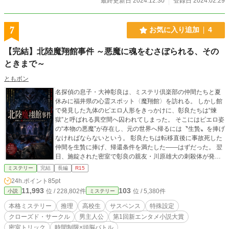
最終更新日 2024.12.30
登録日 2024.02.29
7
お気に入り追加
4
【完結】北陸魔翔館事件 ～悪魔に魂をむさぼられる、その
ときまで～
ともボン
名探偵の息子・大神彰良は、ミステリ倶楽部の仲間たちと夏
休みに福井県の心霊スポット〈魔翔館〉を訪れる。 しかし館
で発見した九体のピエロ人形をきっかけに、彰良たちは“煉
獄”と呼ばれる異空間へ囚われてしまった。 そこにはピエロ姿
の“本物の悪魔”が存在し、元の世界へ帰るには〝生贄〟を捧げ
なければならないという。 彰良たちは転移直後に事故死した
仲間を生贄に捧げ、帰還条件を満たした――はずだった。 翌
日、施錠された密室で彰良の親友・川原雄大の刺殺体が発見
される。 館を支配する悪魔認証システム。 絶対遵守の八つの
ミステリー
完結
長編
R15
館内ルール。 これは自殺か、殺人か。 嘘と異能力が入り乱れ
24h.ポイント
85pt
る“悪魔の密室”で、彰良は現実世界に戻れるタイムリミット内
11,993
103
位 / 228,802件
位 / 5,380件
小説
ミステリー
に親友を殺した犯人を推理によって暴こうとする。
本格ミステリー
推理
高校生
サスペンス
特殊設定
クローズド・サークル
男主人公
第1回新エンタメ小説大賞
密室トリック
時間制限×頭脳バトル