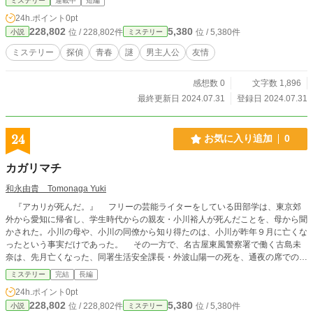
ミステリー
連載中
短編
24h.ポイント
0pt
228,802
5,380
位 / 228,802件
位 / 5,380件
小説
ミステリー
ミステリー
探偵
青春
謎
男主人公
友情
感想数 0
文字数 1,896
最終更新日 2024.07.31
登録日 2024.07.31
24
お気に入り追加
0
カガリマチ
和永由貴 Tomonaga Yuki
『アカリが死んだ。』 フリーの芸能ライターをしている田部学は、東京郊
外から愛知に帰省し、学生時代からの親友・小川裕人が死んだことを、母から聞
かされた。小川の母や、小川の同僚から知り得たのは、小川が昨年９月に亡くな
ったという事実だけであった。 その一方で、名古屋東風警察署で働く古島未
奈は、先月亡くなった、同署生活安全課長・外波山陽一の死を、通夜の席での、
外波山の妻の様子から不審視していたが、同課巡査部長・庄田悠一は、全く意に
ミステリー
完結
長編
介しておらず、通報のあった、ゲーム筐体の破損現場であるゲームセンターを訪
24h.ポイント
0pt
れた。 田部は、小川が東風区内で無理心中の末に亡くなったことや、東風区
228,802
5,380
位 / 228,802件
位 / 5,380件
小説
ミステリー
に隣接する喫茶店「米屋」で働く主婦・石原アサミからの情報で、外波山も不審