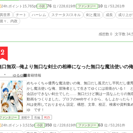
76
10
24h.ポイント
15,765pt
位 / 228,619件
位 / 53,261件
小説
ファンタジー
異世界
チート
ハーレム
ステータス/スキル
剣と魔法
成長
成り上が
後々、内政
感想数 0
文字数 34,
2
無口無双─俺より無口な剣士の相棒になった無口な魔法使いの俺
* ゆるゆ
書籍情報
めちゃくちゃ優秀な魔法使いの俺、無口だし孤児だし平民だし優秀
かし魔法使いな俺、冒険者として生きてゆくには前衛がいる！ 
会話ができない剣士でした…… 無口だけど腕は一流なふたりの無双がはじまる──！ と、いいな……！ ふたりの
動画をつくりました。プロフのwebサイトから、もしよかったら！
AIは使用しておりません 設定、構想、文章、校正、検索や資料集
ゆ です！
ファンタジー
連載中
長編
R15
350
63
24h.ポイント
3,515pt
位 / 228,619件
位 / 53,261件
小説
ファンタジー