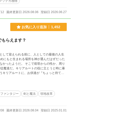
クソデカ感情
712
最終更新日 2026.08.06
登録日 2026.06.27
お気に入り追加
1,452
でもらえます？
として迎えられる前に、人としての最後の人生
ためにもと生まれる場所を神が選んだはずだった
なかったようだ。 そこで前世からの性か、周り
や従魔達だ。キリアルートの役に立とうと時に暴
うキリアルートに、お供達が『ちょっと待て』
は、今生では人々の先頭に立って駆け抜けて行
なところもある元聖人様が、お供達と好き勝手に
感謝申し上げます！
界ファンタジー
剣と魔法
領地改革
208
最終更新日 2026.08.04
登録日 2025.01.01