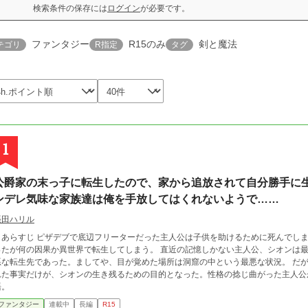
検索条件の保存には
ログイン
が必要です。
ファンタジー
R15のみ
剣と魔法
テゴリ
R指定
タグ
1
公爵家の末っ子に転生したので、家から追放されて自分勝手に
ンデレ気味な家族達は俺を手放してはくれないようで……
張田ハリル
・あらすじ ピザデブで底辺フリーターだった主人公は子供を助けるために死んでし
ったが何の因果か異世界で転生してしまう。 直近の記憶しかない主人公、シオンは
な転生先であった。ましてや、目が覚めた場所は洞窟の中という最悪な状況。 だが、それでも……全てをやり直せる機会を与えら
れた事実だけが、シオンの生き残るための目的となった。性格の捻じ曲がった主人公
語。
ファンタジー
連載中
長編
R15