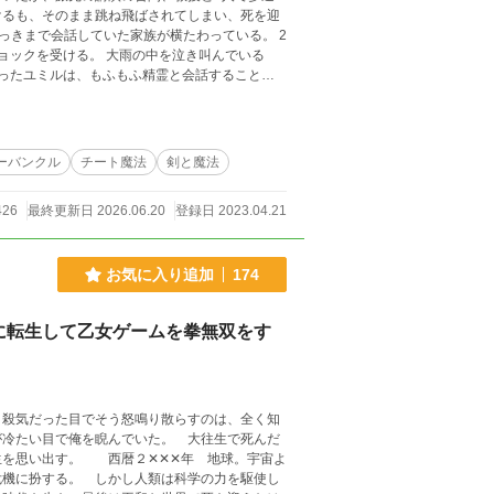
けるも、そのまま跳ね飛ばされてしまい、死を迎
雨の中を泣き叫んでいる
ったユミルは、もふもふ精霊と会話することで
らかしていく。まわりの精霊や街に住む平民や貴
見ることで、皆がほっこり心を癒されていく。
自適な生活を目指します。
ーバンクル
チート魔法
剣と魔法
426
最終更新日 2026.06.20
登録日 2023.04.21
お気に入り追加
174
に転生して乙女ゲームを拳無双をす
 殺気だった目でそう怒鳴り散らすのは、全く知
が冷たい目で俺を睨んでいた。 大往生で死んだ
生を思い出す。 西暦２✕✕✕年 地球。宇宙よ
危機に扮する。 しかし人類は科学の力を駆使し