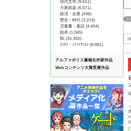
現代文学 (9,611)
大衆娯楽 (6,071)
経済・企業 (436)
カ
歴史・時代 (3,219)
児童書・童話 (4,654)
絵本 (1,045)
BL (31,392)
ｴｯｾｲ・ﾉﾝﾌｨｸｼｮﾝ (8,861)
アルファポリス書籍化作家作品
Webコンテンツ大賞受賞作品
悪