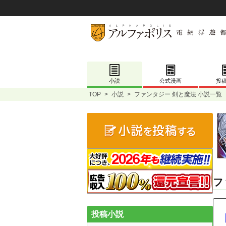
小説
公式漫画
投
TOP
>
小説
>
ファンタジー 剣と魔法 小説一覧
フ
投稿小説