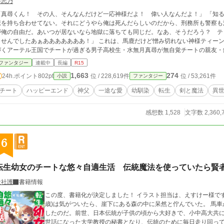
春志乃
「真尋くん！ その人、そんなんだけど一応神様だよ！ 偉い人なんだよ！」 「知
悲を持ち合わせてない。それにどうやら俺は死んだらしいのだから、刑務所も警察も
が俺の自由だ。あいつが居ないなら地獄に落ちても同じだ。なあ、そうだろう？ テ
んでしたあぁあああああああ！」 これは、馬鹿だけど憎み切れない神様ティーンクトゥスの為に剣と魔法、そして魔獣たちの息
づくアーテル王国でチートが過ぎる男子高校生・水無月真尋が無自覚チートの親友・
生きていく物語。 主人公は一途に幼馴染(女性)を想い続けます。話はゆっくり進んでいきます。 ※教会、神父
ファンタジー
連載中
長編
R15
が実在するものとは一切関係ありません。 ※対応できない可能性がありますので、誤
1,663
274
24h.ポイント
802pt
位 / 228,619件
位 / 53,261件
小説
ファンタジー
ます
チート
ハッピーエンド
神父
一途な愛
幼馴染
転生
剣と魔法
異
感想数 1,528
文字数 2,360,
6
転生幼女のチートな悠々自適生活 伝統魔法を使っていたら賢
犬社護
書籍情報
この度、書籍化が決定しました！ イラスト担当は、えすけー様です。 5月13日刊
歳)は気がついたら、崖下にある森の中に呆然と佇んでいた。 馬車が崖下に落下した影響で、前世の記憶を思い出
したのだ。前世、日本伝統が子供の頃から大好きで、小中高大共
世話になった大学教授の秘書となり、伝統のために毎日走り回って