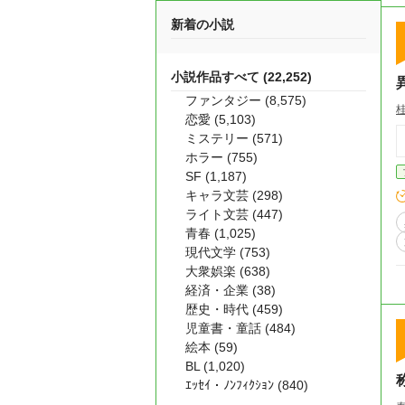
新着の小説
小説作品すべて (22,252)
ファンタジー (8,575)
恋愛 (5,103)
ミステリー (571)
ホラー (755)
SF (1,187)
キャラ文芸 (298)
ライト文芸 (447)
青春 (1,025)
現代文学 (753)
大衆娯楽 (638)
経済・企業 (38)
歴史・時代 (459)
児童書・童話 (484)
絵本 (59)
BL (1,020)
ｴｯｾｲ・ﾉﾝﾌｨｸｼｮﾝ (840)