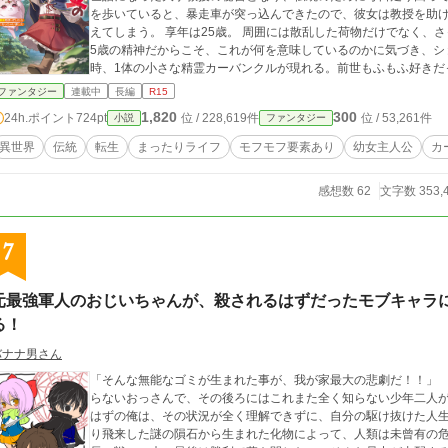
を歩いていると、暴走車が突っ込んできたので、彼女は教授を助
えてしまう。 享年は25歳。 周囲には散乱した荷物だけでなく、さっきまで会話していた家族が横たわっている。 2
5歳の精神だからこそ、これが何を意味しているのかに気づき、ショックを受ける。 大
時、1体の小さな精霊カーバンクルが現れる。前世もふもふ好きだ
悲しみも和らぎ、互いに打ち解けることに成功する。 精霊カーバンクルと仲良くなったことで、彼女は日本古来の
ファンタジー
連載中
長編
R15
伝統に関わる魔法を習得するのだが、チート魔法のせいで色々や
1,820
300
24h.ポイント
724pt
位 / 228,619件
位 / 53,261件
小説
ファンタジー
族達もそれに振り回されるものの、愛くるしく天真爛漫な彼女を
人々や精霊に愛されていくユミルは、伝統魔法で仲間たちと悠々
異世界
伝統
転生
まったりライフ
モフモフ要素あり
幼女主人公
カ
感想数 62
文字数 353,
7
元最強軍人のおじいちゃんが、殺されるはずだったモブキャラ
る！
バナナ男さん
「そんな無能なゴミが生まれた事が、我が家最大の悲劇だ！！」
らないおっさんで、その後ろにはこれまた全く知らない少年二人
はずの俺は、その状況が全く理解できずに、自分の駆け抜けた人
り飛来した謎の隕石から生まれた化物によって、人類は未曾有の