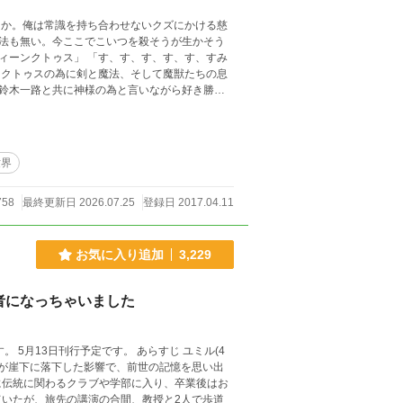
るか。俺は常識を持ち合わせないクズにかける慈
法も無い。今ここでこいつを殺そうが生かそう
ィーンクトゥス」 「す、す、す、す、す、すみ
鈴木一路と共に神様の為と言いながら好き勝手
、などが出てきます
字脱字報告は不要です。 ※無断転載は厳に禁じ
世界
758
最終更新日 2026.07.25
登録日 2017.04.11
お気に入り追加
3,229
者になっちゃいました
行予定です。 あらすじ ユミル(4
に伝統に関わるクラブや学部に入り、卒業後はお
いたが、旅先の講演の合間、教授と2人で歩道