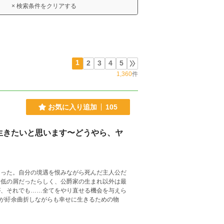
× 検索条件をクリアする
1
2
3
4
5
1,360
件
お気に入り追加
105
生きたいと思います〜どうやら、ヤ
まった。自分の境遇を恨みながら死んだ主人公だ
最低の屑だったらしく、公爵家の生まれ以外は最
が紆余曲折しながらも幸せに生きるための物