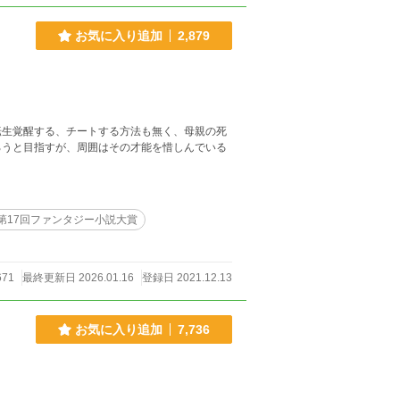
お気に入り追加
2,879
転生覚醒する、チートする方法も無く、母親の死
ろうと目指すが、周囲はその才能を惜しんでいる
第17回ファンタジー小説大賞
671
最終更新日 2026.01.16
登録日 2021.12.13
お気に入り追加
7,736