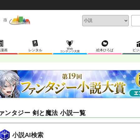
Web
稿漫画
レンタル
絵本ひろば
ビジ
コンテンツ大賞
ァンタジー 剣と魔法 小説一覧
小説AI検索