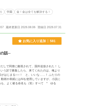
り
学園
金！金は全てを解決する！
557
最終更新日 2026.08.06
登録日 2026.07.31
お気に入り追加
581
の話─
だしで同僚に敵視されて、国外追放された！ し
という訳で募集したら、来てくれたのは、俺より
 動画や表紙にはAIを使用していますが、小説に
めも、よく被る命名も（笑）すべて * ゆる