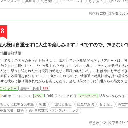
ファンタジー
異世界
剣と魔法
ハッピーエンド
ざまぁ？
同性バディ×
感想数 233
文字数 151,
3
聖人様は自重せずに人生を楽しみます！◀︎ですので、拝まない
紫南
書籍情報
前世で多くの国々の王さえも頼りにし、慕われていた教皇だったキリアルートは、神
を与えられて転生した。 人生を楽しむためにも、少しでも楽に、その力を発揮する
のだが、早々に送られたのは問題の絶えない辺境の地だった。これは神にも予想でき
が直面する問題を解決していく。 助けてくれるのは、情報通で特異技能を持つ霊達
走する彼らに振り回されながらも楽しんだり、当たり前のように前世からの能力を使
と言いながら、世界を見聞する。 裏方として人々を支える生き方をしてきた聖人様
ファンタジー
連載中
長編
R15
く！ 『好きに生きろと言われたからには目一杯今生を楽しみます！』 ちょっと腹黒
1,044
186
24h.ポイント
1,207pt
位 / 228,619件
位 / 53,261件
小説
ファンタジー
って、周りを驚かせながらも世界を席巻していきます！ サブタイトル追加しました！ 第６回次世代ファンタジーカップにおきまし
て 【愛され主人公賞】をいただきました。 応援してくださっていた方々に
ちょっと腹黒な元教皇
転生
守護霊と聖獣
従魔やお供
もふもふ
異世
毎週火曜日投稿
第6回次世代ファンタジーカップ
感想数 142
文字数 264,