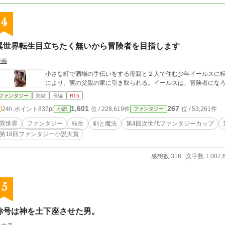
4
異世界転生目立ちたく無いから冒険者を目指します
桂崇
小さな町で酒場の手伝いをする母親と２人で住む少年イールスに
により、実の父親の家に引き取られる。イールスは、冒険者にな
ファンタジー
完結
長編
R15
1,601
267
24h.ポイント
837pt
位 / 228,619件
位 / 53,261件
小説
ファンタジー
異世界
ファンタジー
転生
剣と魔法
第4回次世代ファンタジーカップ
第18回ファンタジー小説大賞
感想数 316
文字数 1,007,
5
称号は神を土下座させた男。