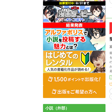
や
小説（外部）