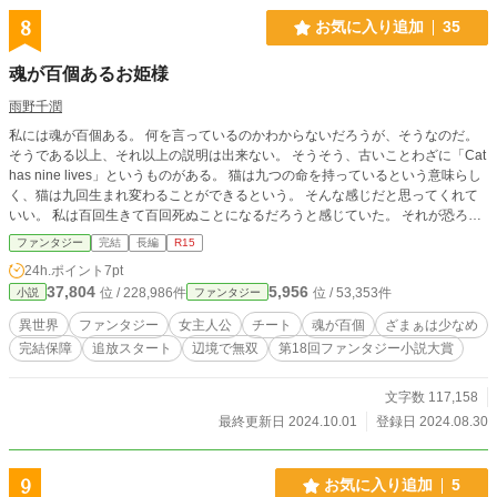
8
お気に入り追加
35
魂が百個あるお姫様
雨野千潤
私には魂が百個ある。 何を言っているのかわからないだろうが、そうなのだ。
そうである以上、それ以上の説明は出来ない。 そうそう、古いことわざに「Cat
has nine lives」というものがある。 猫は九つの命を持っているという意味らし
く、猫は九回生まれ変わることができるという。 そんな感じだと思ってくれて
いい。 私は百回生きて百回死ぬことになるだろうと感じていた。 それが恐ろし
いことだと感じたのは、五歳で馬車に轢かれた時だ。 身体がバラバラのグチャ
ファンタジー
完結
長編
R15
グチャになった感覚があったのに、気が付けば元に戻っていた。 その事故を目
24h.ポイント
7pt
撃した兄は「良かった」と涙を流して喜んだが、私は自分が不死のバケモノだと
37,804
5,956
位 / 228,986件
位 / 53,353件
小説
ファンタジー
知り戦慄した。 13話 身の上話 より
異世界
ファンタジー
女主人公
チート
魂が百個
ざまぁは少なめ
完結保障
追放スタート
辺境で無双
第18回ファンタジー小説大賞
文字数 117,158
最終更新日 2024.10.01
登録日 2024.08.30
9
お気に入り追加
5