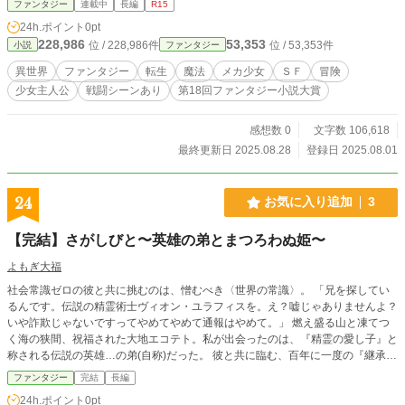
ファンタジー
連載中
長編
R15
のように装備が強化されていく
24h.ポイント
0pt
228,986
53,353
位 / 228,986件
位 / 53,353件
小説
ファンタジー
異世界
ファンタジー
転生
魔法
メカ少女
ＳＦ
冒険
少女主人公
戦闘シーンあり
第18回ファンタジー小説大賞
感想数 0
文字数 106,618
最終更新日 2025.08.28
登録日 2025.08.01
24
お気に入り追加
3
【完結】さがしびと〜英雄の弟とまつろわぬ姫〜
よもぎ大福
社会常識ゼロの彼と共に挑むのは、憎むべき〈世界の常識〉。 「兄を探してい
るんです。伝説の精霊術士ヴィオン・ユラフィスを。え？嘘じゃありませんよ？
いや詐欺じゃないですってやめてやめて通報はやめて。」 燃え盛る山と凍てつ
く海の狭間、祝福された大地エコテト。私が出会ったのは、『精霊の愛し子』と
称される伝説の英雄…の弟(自称)だった。 彼と共に臨む、百年に一度の『継承の
儀式』。麗しき海の姫は、静かに微笑む。 「あの子が信じたんだもの。私も、
ファンタジー
完結
長編
信じてみたい。」
24h.ポイント
0pt