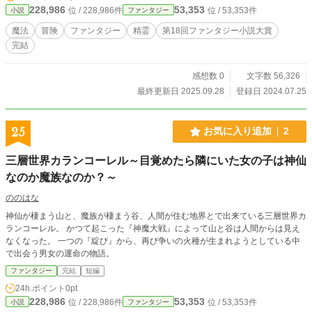
228,986
53,353
位 / 228,986件
位 / 53,353件
小説
ファンタジー
魔法
冒険
ファンタジー
精霊
第18回ファンタジー小説大賞
完結
感想数 0
文字数 56,326
最終更新日 2025.09.28
登録日 2024.07.25
25
お気に入り追加
2
三層世界カランコーレル～目覚めたら隣にいた女の子は神仙
なのか魔族なのか？～
ののはな
神仙が棲まう山と、魔族が棲まう谷、人間が住む地界とで出来ている三層世界カ
ランコーレル。 かつて起こった『神魔大戦』によって山と谷は人間からは見え
なくなった。 一つの『綻び』から、再び争いの火種が生まれようとしている中
で出会う男女の運命の物語。
ファンタジー
完結
短編
24h.ポイント
0pt
228,986
53,353
位 / 228,986件
位 / 53,353件
小説
ファンタジー