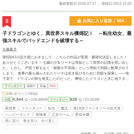
最終更新日 2026.07.27
登録日 2023.11.05
3
お気に入り追加
804
子ドラゴンとゆく、異世界スキル獲得記！ ～転生幼女、最
強スキルでバッドエンドを破壊する～
九條葉月
第6回HJ小説大賞におきまして、こちらの作品が受賞・書籍化決定しました！
ありがとうございます！ 七歳の少女リーナは突如として前世の記憶を思い出し
た。 しかし、戸惑う暇もなく『銀髪が不気味』という理由で別邸に軟禁されて
しまう。 食事の量も減らされたリーナは生き延びるために別邸を探索し――地
下室で、ドラゴンの卵を発見したのだった。 孵化したドラゴンと共に地下ダン
ジョンに潜るリーナ。すべては、軟禁下でも生き延びるために……。 これは、
ファンタジー
連載中
長編
R15
前を向き続けた少女が聖女となり、邪竜を倒し、いずれは魔王となって平和に暮
24h.ポイント
291pt
らす物語……。
4,944
828
位 / 228,986件
位 / 53,353件
小説
ファンタジー
異世界
ファンタジー
転生
魔法
第18回ファンタジー小説大賞
ハッピーエンド
冒険者
乙女ゲーム
悪役令嬢
死に戻り、巻き戻り、やり直し
感想数 20
文字数 185,351