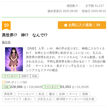
感想数 0
文字数 51,217
最終更新日 2025.09.09
登録日 2025.08.31
29
お気に入り追加
39
異世界!? 神!? なんで!?
藤谷葵
【内容】 人手。いや、神の手が足りずに、神様にスカウトさ
れて、女神となり異世界に転生することになった、主人公。
異世界の管理を任され、チートスキルな『スキル創造』を渡
される主人公。 平和な異世界を取り戻せるか！？ 【作品の魅
力】 ・チートスキル ・多少ドジっ子な主人公 ・コミカルや
シリアスなドラマの複合
ファンタジー
連載中
長編
24h.ポイント
0pt
228,986
53,353
位 / 228,986件
位 / 53,353件
小説
ファンタジー
異世界
ファンタジー
転生
魔法
女神
チート
冒険
スローライフ（多分）
少女主人公
第18回ファンタジー小説大賞