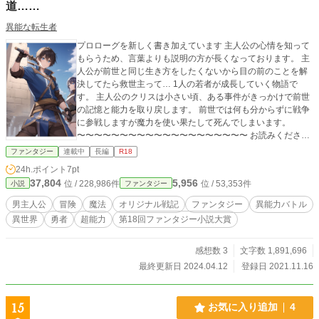
道……
異能な転生者
プロローグを新しく書き加えています 主人公の心情を知って
もらうため、言葉よりも説明の方が長くなっております。 主
人公が前世と同じ生き方をしたくないから目の前のことを解
決してたら救世主って… 1人の若者が成長していく物語で
す。 主人公のクリスは小さい頃、ある事件がきっかけで前世
の記憶と能力を取り戻します。 前世では何も分からずに戦争
に参戦しますが魔力を使い果たして死んでしまいます。
〜〜〜〜〜〜〜〜〜〜〜〜〜〜〜〜〜〜〜〜 お読みくださり
ありがとうございます。 感想、ブックマーク、評価も、あり
ファンタジー
連載中
長編
R18
がとうございます。 ほんとうに励みになっています。
24h.ポイント
7pt
37,804
5,956
位 / 228,986件
位 / 53,353件
小説
ファンタジー
男主人公
冒険
魔法
オリジナル戦記
ファンタジー
異能力バトル
異世界
勇者
超能力
第18回ファンタジー小説大賞
感想数 3
文字数 1,891,696
最終更新日 2024.04.12
登録日 2021.11.16
15
お気に入り追加
4