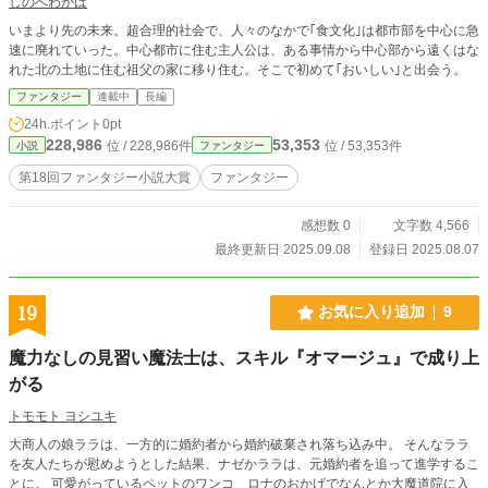
しのへわかば
いまより先の未来。超合理的社会で、人々のなかで｢食文化｣は都市部を中心に急
速に廃れていった。中心都市に住む主人公は、ある事情から中心部から遠くはな
れた北の土地に住む祖父の家に移り住む。そこで初めて｢おいしい｣と出会う。
ファンタジー
連載中
長編
24h.ポイント
0pt
228,986
53,353
位 / 228,986件
位 / 53,353件
小説
ファンタジー
第18回ファンタジー小説大賞
ファンタジー
感想数 0
文字数 4,566
最終更新日 2025.09.08
登録日 2025.08.07
19
お気に入り追加
9
魔力なしの見習い魔法士は、スキル『オマージュ』で成り上
がる
トモモト ヨシユキ
大商人の娘ララは、一方的に婚約者から婚約破棄され落ち込み中。 そんなララ
を友人たちが慰めようとした結果、ナゼかララは、元婚約者を追って進学するこ
とに。 可愛がっているペットのワンコ ロナのおかげでなんとか大魔道院に入