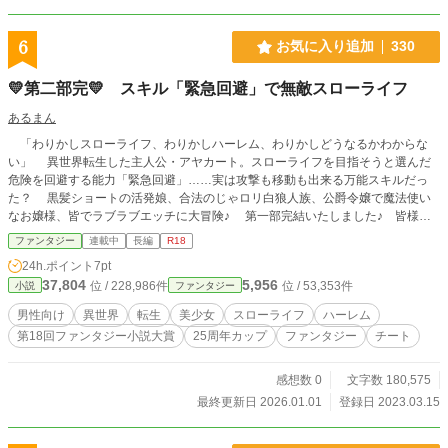
6
お気に入り追加
330
💛第二部完💛 スキル「緊急回避」で無敵スローライフ
あるまん
「わりかしスローライフ、わりかしハーレム、わりかしどうなるかわからな
い」 異世界転生した主人公・アヤカート。スローライフを目指そうと選んだ
危険を回避する能力「緊急回避」……実は攻撃も移動も出来る万能スキルだっ
た？ 黒髪ショートの活発娘、合法のじゃロリ白狼人族、公爵令嬢で魔法使い
なお嬢様、皆でラブラブエッチに大冒険♪ 第一部完結いたしました♪ 皆様応
援ありがとうございます♪ 第二部完結いたしました♪ 皆様応援ありがとうご
ファンタジー
連載中
長編
R18
ざいます♪
24h.ポイント
7pt
37,804
5,956
位 / 228,986件
位 / 53,353件
小説
ファンタジー
男性向け
異世界
転生
美少女
スローライフ
ハーレム
第18回ファンタジー小説大賞
25周年カップ
ファンタジー
チート
感想数 0
文字数 180,575
最終更新日 2026.01.01
登録日 2023.03.15