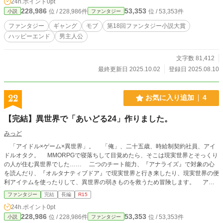
24h.ポイント
0pt
228,986
53,353
位 / 228,986件
位 / 53,353件
小説
ファンタジー
ファンタジー
ギャング
モブ
第18回ファンタジー小説大賞
ハッピーエンド
男主人公
文字数 81,412
最終更新日 2025.10.02
登録日 2025.08.10
22
お気に入り追加
4
【完結】異世界で「あいどる24」作りました。
みっど
「アイドル×ゲーム×異世界」。 「俺」、二十五歳、時給制契約社員、アイ
ドルオタク。 ММORPGで寝落ちして目覚めたら、そこは現実世界とそっくり
の人が住む異世界でした…… 二つのチート能力、『アナライズ』で対象の心
を読んだり、『オルタナティブドア』で現実世界と行き来したり、現実世界の便
利アイテムを使ったりして、異世界の弱きものを救うため冒険します。 アイ
ドルとパーティを組んで一緒に冒険してみたい…… アイドル好きの人なら誰
ファンタジー
完結
長編
R15
でも一度は考えたであろう妄想をラノベにしてみました。 「アナタの妄想
24h.ポイント
0pt
叶えます」 「誰かの……じゃない、これは『俺（キミ）』の物語」…… 見
228,986
53,353
位 / 228,986件
位 / 53,353件
小説
ファンタジー
つけてくれてありがとうございます。 右も左もわからないど素人です。これ