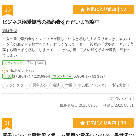
10
お気に入り追加
30
ビジネス溺愛疑惑の婚約者をただいま観察中
雨野千潤
自分の前で婚約者キャンディアが演じていると感じた主人公リオンは、彼女のこ
とを心の底から信頼することが難しくなってしまう。彼女の「大好き」という言
葉すら嘘っぽく感じてしまって…。 そんな折、二人の通う学園が魔物に襲われ
てしまい…。
ファンタジー
完結
短編
24h.ポイント
7pt
37,804
5,956
位 / 228,986件
位 / 53,353件
小説
ファンタジー
ファンタジー
男主人公
魔法
学園
第18回ファンタジー小説大賞
文字数 7,315
最終更新日 2025.09.05
登録日 2025.08.31
11
お気に入り追加
19
電子レンジと異世界と私 ～愛用の電子レンジが、異世界で