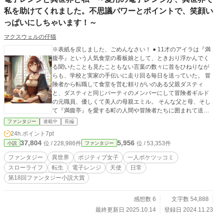
私を助けてくれました。不思議パワーとポイントで、笑顔い
っぱいにしちゃいます！～
マクスウェルの仔猫
※表紙を戻しました、ごめんなさい！ ● 11才のアイラは『満
腹亭』という人気食堂の看板娘として、ときおり浮かんでく
る聞いたことも見たこともない言葉の数々に首をひねりなが
らも、学校と実家の手伝いに走り回る毎日を送っていた。 冒
険者から転職して食堂を営む頼りがいのある父親ダスティ
と、ダスティと同じパーティのメンバーにして冒険者ギルド
の元職員、優しくて美人の母親エミル。 そんな父と母、そし
て『満腹亭』を愛する町の人間や冒険者たちに囲まれて送る
日々はアイラにとって幸せいっぱいの毎日であった。 だが、
ファンタジー
連載中
長編
ギルドの目の前に『荒鷲亭』という食堂ができてから、状況
24h.ポイント
7pt
は刻一刻と翳りを見せ始める。『荒鷲亭』が『満腹亭』の人
37,804
5,956
位 / 228,986件
位 / 53,353件
小説
ファンタジー
気をやっかみ、あの手この手で嫌がらせをし始めたのだ。 ●
ある日。 『荒鷲亭』によって友達のトーマの実家の店が閉店
ファンタジー
異世界
ポジティブ女子
一人ボケツッコミ
するかもしれないことを耳にしたアイラは、『満腹亭』を盛
スローライフ
転生
電子レンジ
天使
日常
り立てる為に頑張ろうと決意を新たにする。 その夜、新メ
第18回ファンタジー小説大賞
ニューを考えながら眠りについたアイラは、幼い頃から繰り
返し見てきた黒髪の女子の言動と出来事を見て、そこで自分
が日本から異世界に転生したことに気付く。 そんなアイラが
感想数 6
文字数 54,888
目を覚ますと、視界の端にある『メニュー』の表示と日本で
最終更新日 2025.10.14
登録日 2024.11.23
の相棒、電子レンジが自分の学習机に乗っかっているのを見