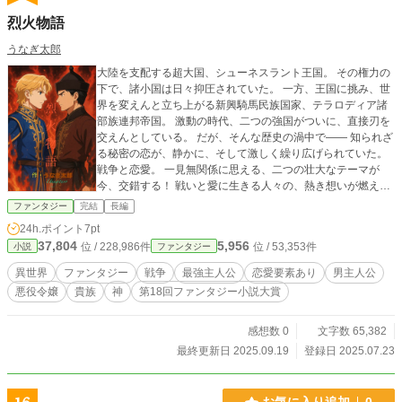
烈火物語
うなぎ太郎
大陸を支配する超大国、シューネスラント王国。 その権力の
下で、諸小国は日々抑圧されていた。 一方、王国に挑み、世
界を変えんと立ち上がる新興騎馬民族国家、テラロディア諸
部族連邦帝国。 激動の時代、二つの強国がついに、直接刃を
交えんとしている。 だが、そんな歴史の渦中で―― 知られざ
る秘密の恋が、静かに、そして激しく繰り広げられていた。
戦争と恋愛。 一見無関係に思える、二つの壮大なテーマが
今、交錯する！ 戦いと愛に生きる人々の、熱き想いが燃え上
がる、大長編ファンタジー小説！ ※小説家になろうでも投稿
ファンタジー
完結
長編
しております。 https://ncode.syosetu.com/n7353kw/
24h.ポイント
7pt
37,804
5,956
位 / 228,986件
位 / 53,353件
小説
ファンタジー
異世界
ファンタジー
戦争
最強主人公
恋愛要素あり
男主人公
悪役令嬢
貴族
神
第18回ファンタジー小説大賞
感想数 0
文字数 65,382
最終更新日 2025.09.19
登録日 2025.07.23