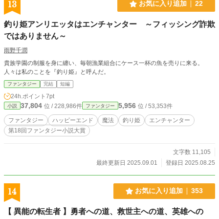
13
お気に入り追加
22
釣り姫アンリエッタはエンチャンター ～フィッシング詐欺
ではありません～
雨野千潤
貴族学園の制服を身に纏い、毎朝漁業組合にケース一杯の魚を売りに来る。
人々は私のことを『釣り姫』と呼んだ。
ファンタジー
完結
短編
24h.ポイント
7pt
37,804
5,956
位 / 228,986件
位 / 53,353件
小説
ファンタジー
ファンタジー
ハッピーエンド
魔法
釣り姫
エンチャンター
第18回ファンタジー小説大賞
文字数 11,105
最終更新日 2025.09.01
登録日 2025.08.25
14
お気に入り追加
353
【 異能の転生者 】勇者への道、救世主への道、英雄への