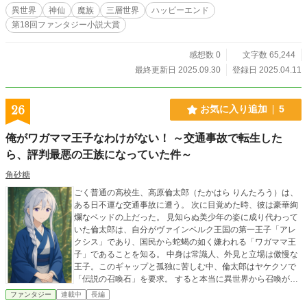
異世界
神仙
魔族
三層世界
ハッピーエンド
第18回ファンタジー小説大賞
感想数 0
文字数 65,244
最終更新日 2025.09.30
登録日 2025.04.11
26
お気に入り追加
5
俺がワガママ王子なわけがない！ ～交通事故で転生した
ら、評判最悪の王族になっていた件～
角砂糖
ごく普通の高校生、高原倫太郎（たかはら りんたろう）は、
ある日不運な交通事故に遭う。 次に目覚めた時、彼は豪華絢
爛なベッドの上だった。 見知らぬ美少年の姿に成り代わって
いた倫太郎は、自分がヴァインベルク王国の第一王子「アレ
クシス」であり、国民から蛇蝎の如く嫌われる「ワガママ王
子」であることを知る。 中身は常識人、外見と立場は傲慢な
王子。このギャップと孤独に苦しむ中、倫太郎はヤケクソで
「伝説の召喚石」を要求。 すると本当に異世界から召喚がで
きてしまい、元の世界で心の支えにしていたゲームキャラク
ファンタジー
連載中
長編
ター「真導 渚」を呼び出してしまう。 唯一の理解者を得た倫