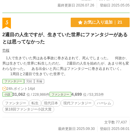
最終更新日 2026.07.26
登録日 2025.05.05
5
お気に入り追加
21
2週目の人生ですが、生きていた世界にファンタジーがある
とは思ってなかった
竹桜
1人で生きていた男はある事故に巻き込まれて、死んでしまった。 何故か、
男は生きていた世界に転生したのだ。 2週目の人生を始めたが、あまり何も変
わらなかった。 ある出会いと共に男はファンタジーに巻き込まれていく。
1周目と2週目で生きていた世界で。
ファンタジー
完結
長編
24h.ポイント
14pt
31,062
4,699
位 / 228,986件
位 / 53,353件
小説
ファンタジー
ファンタジー
転生
現代日本
現代ファンタジー
ハーレム
第18回ファンタジー小説大賞
文字数 77,437
最終更新日 2025.09.30
登録日 2025.08.01