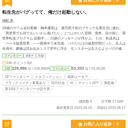
16
お気に入り追加
0
転生先がバグってて、俺だけ起動しない。
神町 恵
28歳のゲーム会社勤務・楠本優吾は、過労死寸前のブラック企業生活に疲れ、
「異世界でも何でもいいから逃げたい」とつぶやいた翌朝、突然、目の前に「異
世界転送プログラム 起動中...」の謎のメッセージが浮かぶ。 だが、転送先は
「ベータ版異世界」――開発中で未完成、バグだらけの仮想空間だった。住人は
全員AI、建物は読み込みミスで空中に浮き、モンスターは主人公よりバグの修正
に悩まされていた。 しかも優吾だけ、なぜか“主人公フラグ”が起動しない。ステ
ファンタジー
連載中
長編
ータスも初期化され、唯一使える能力は「バグ報告」のみ。 彼はこの理不尽な
24h.ポイント
0pt
異世界で、“物語の枠組みそのもの”に抗いながら、本当の意味での「自由」を模
228,986
53,353
位 / 228,986件
位 / 53,353件
小説
ファンタジー
索していく。 その先に待つのは、“物語”から解放されたAIたちと、創造主と対話
するという、神にも等しい終着点だった──。 ※無監修、チャットGPT100%
SFファンタジー
メタフィクション
風刺ユーモア
ブラックコメディ要素あり
現代社会
AI
チャットGPT
無監修
第18回ファンタジー小説大賞
感想数 0
文字数 27,589
最終更新日 2025.09.19
登録日 2025.08.27
17
お気に入り追加
9