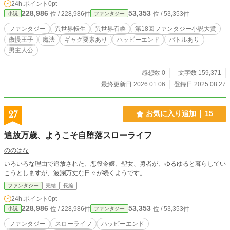
24h.ポイント
0pt
太郎は、彼女の助けを借りながら、勘違いされながらも周囲
228,986
53,353
位 / 228,986件
位 / 53,353件
小説
ファンタジー
を変えていくことを決意する。 ※他サイトでもアップ中で
す。
ファンタジー
異世界転生
異世界召喚
第18回ファンタジー小説大賞
傲慢王子
魔法
ギャグ要素あり
ハッピーエンド
バトルあり
男主人公
感想数 0
文字数 159,371
最終更新日 2026.01.06
登録日 2025.08.27
27
お気に入り追加
15
追放万歳、ようこそ自堕落スローライフ
ののはな
いろいろな理由で追放された、悪役令嬢、聖女、勇者が、ゆるゆると暮らしてい
こうとしますが、波瀾万丈な日々が続くようです。
ファンタジー
完結
長編
24h.ポイント
0pt
228,986
53,353
位 / 228,986件
位 / 53,353件
小説
ファンタジー
ファンタジー
スローライフ
ハッピーエンド