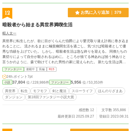
て唖然とする。 『この『メニュー』でUber頼めますか？』 ●
この物語は、転生したOLが神様から貰ったスキルとアイテ
12
お気に入り追加
379
ム、電子レンジがもたらす不思議パワー（ポイント）をフル
活用して幸せなで楽しい毎日を送ろうと頑張るお話です。
暗殺者から始まる異世界満喫生活
暇人太一
異世界に転生したが、欲に目がくらんだ伯爵により嬰児取り違え計画に巻き込ま
れることに。 流されるままに極貧幽閉生活を過ごし、気づけば暗殺者として優
秀な功績を上げていた。 しかし、暗殺者生活は急な終りを迎える。 同僚たちの
裏切りによって自分が殺されるはめに。 ところが捨てる神あれば拾う神ありと
言うかのように、森で助けてくれた男性の家に迎えられた。 新たな生活は異世
界を満喫したい。
ファンタジー
連載中
長編
R15
24h.ポイント
7pt
37,804
5,956
位 / 228,986件
位 / 53,353件
小説
ファンタジー
異世界
転生
モフモフ
剣と魔法
スローライフ
ほんのりざまあ
ダンジョン
第18回ファンタジー小説大賞
感想数 12
文字数 355,886
最終更新日 2025.09.27
登録日 2023.08.31