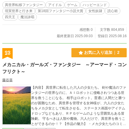
であってますか？ 意地でも『スキル』を使わないという謎縛りをしていま
異世界転移ファンタジー
アイドル
ゲーム
ハッピーエンド
す。 一応起承転結を意識しています。最初つまらないからといって、すべて
現実世界と行き来
第18回ファンタジー小説大賞
女性奴隷
読心術
つまらないとは限りません。 「〇主人公視点」から突然「◇他者視点」にな
四天王
魔法詠唱
ったり、「◆三人称視点」に変更することがあります ご了承ください。 バ
トル要素多めです。 「小説家になろう」「カクヨム」でも投稿しています。
えっ？ただのパクリじゃないかって？ い、いやだなぁ、パクリじゃないで
感想数 0
文字数 804,859
すよ、 リ、リスペクト、そうリスペクトですよっ！
最終更新日 2025.09.03
登録日 2025.08.16
23
お気に入り追加
2
メカニカル・ガールズ・ファンタジー ～アーマード・コン
フリクト～
藤谷葵
【内容】 異世界に転生した六人の少女たち。 剣や魔法のファ
ンタジーの世界なのに、ＡＩロボットに侵略されつつある世
界を救うことになる。 相手はロボット。普通に人間だと勝つ
のが困難なため、異世界を管理する女神様が、六人の少女た
ちをメカ少女として転生させる。 ステータス画面やアイテム
ドロップなどもあり、ＲＰＧゲームのような雰囲気もある冒
険劇。 守るべきは人類や魔物。六人だけで、異世界を救うこ
とができるのか！？ 【作品の魅力】 ・メカ少女たちのコミカ
ルなやりとり ・たまにちょっぴりエッチなイベント ・ゲーム