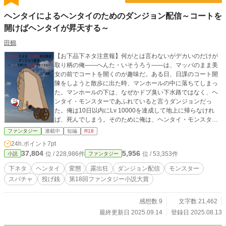
ヘンタイによるヘンタイのためのダンジョン配信～コートを
開けばヘンタイが昇天する～
田鶴
【お下品下ネタ注意報】何がとは言わないがデカいのだけが
取り柄の俺――へんた・いそうろう――は、マッパのまま美
女の前でコートを開くのが趣味だ。ある日、日課のコート開
陳をしようと散歩に出た時、マンホールの中に落ちてしまっ
た。マンホールの下は、なぜかドブ臭い下水路ではなく、ヘ
ンタイ・モンスターであふれていると言うダンジョンだっ
た。俺は10日以内にLv 10000を達成して地上に帰らなけれ
ば、死んでしまう。そのために俺は、ヘンタイ・モンスター
を自慢の巨砲で昇天させ、その様子をHenTubeで配信してス
ファンタジー
連載中
短編
R18
パチャを獲得する！ 各話のタイトルに付く【Lv 0】等は、各
24h.ポイント
7pt
話初めのライフレベルです。 R15版をネオページで投稿して
37,804
5,956
位 / 228,986件
位 / 53,353件
小説
ファンタジー
います。 ※都合上、青スパチャ、黄スパチャ、赤スパチャと
チンケルの回復Lvをそれぞれ300、500、1000、1000へ変え
下ネタ
ヘンタイ
変態
露出狂
ダンジョン配信
モンスター
ました。地上への帰還期限も5日から10日へ変更しました。
スパチャ
投げ銭
第18回ファンタジー小説大賞
感想数 9
文字数 21,462
最終更新日 2025.09.14
登録日 2025.08.13