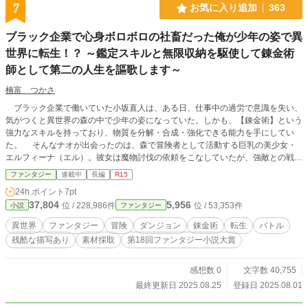
7
お気に入り追加
363
ブラック企業で心身ボロボロの社畜だった俺が少年の姿で異
世界に転生！？ ～鑑定スキルと無限収納を駆使して錬金術
師として第二の人生を謳歌します～
楠富 つかさ
ブラック企業で働いていた小坂直人は、ある日、仕事中の過労で意識を失い、
気がつくと異世界の森の中で少年の姿になっていた。しかも、【錬金術】という
強力なスキルを持っており、物質を分解・合成・強化できる能力を手にしてい
た。 そんなナオが出会ったのは、森で冒険者として活動する巨乳の美少女・
エルフィーナ（エル）。彼女は魔物討伐の依頼をこなしていたが、強敵との戦闘
で深手を負ってしまう。 「やばい……これ、動けない……」 怪我人のエルを
ファンタジー
連載中
長編
R15
目の当たりにしたナオは、錬金術で作成していたポーションを与え彼女を助け
24h.ポイント
7pt
る。 「す、すごい……ナオのおかげで助かった……！」 異世界で自由気まま
37,804
5,956
位 / 228,986件
位 / 53,353件
小説
ファンタジー
に錬金術を駆使するナオと、彼に惚れた美少女冒険者エルとのスローライフ＆冒
険ファンタジーが今、始まる！
異世界
ファンタジー
冒険
ダンジョン
錬金術
転生
バトル
残酷な描写あり
素材採取
第18回ファンタジー小説大賞
感想数 0
文字数 40,755
最終更新日 2025.08.25
登録日 2025.08.01