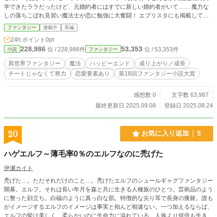
学できたララだったけど、元婚約者にはすでに新しい婚約者がいて…… 魔力な
しの落ちこぼれ見習い魔法士が恋に勉強に大奮闘！ エブリスタにも掲載してい
ます。
ファンタジー
連載中
長編
24h.ポイント
0pt
228,986
53,353
位 / 228,986件
位 / 53,353件
小説
ファンタジー
異世界ファンタジー
魔法
ハッピーエンド
成り上がり／成長
チートじゃなくて努力
恋愛要素あり
第18回ファンタジー小説大賞
感想数 0
文字数 63,987
最終更新日 2025.09.08
登録日 2025.08.24
20
お気に入り追加
5
ハゲエルフ～薄毛率0％のエルフなのに禿げた
伊瀬カイト
禿げた…。ただそれだけのこと…。禿げたエルフのシュールギャグファンタジー
開幕。エルフ。それは長い年月を森と共に生きる人種族のひとつ。芸術品のよう
に整った顔立ち。白磁のように真っ白な肌。特徴的な尖り耳で長身の痩躯。誰も
がイメージするエルフのイメージは事実と殆んど相違ない。一つ加えるならば、
エルフの髪は美しく、柔らかいのに生命力に溢れている。人族より何倍も生きる