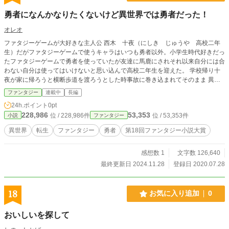
勇者になんかなりたくないけど異世界では勇者だった！
オレオ
ファタジーゲームが大好きな主人公 西木 十夜（にしき じゅうや 高校二年
生）だがファタジーゲームで使うキャラはいつも勇者以外。小学生時代好きだっ
たファタジーゲームで勇者を使っていたが友達に馬鹿にされそれ以来自分には合
わない自分は使ってはいけないと思い込んで高校二年生を迎えた。 学校帰り十
夜が家に帰ろうと横断歩道を渡ろうとした時事故に巻き込まれてそのまま 異世
界転生してしまった！ そこで魔王と出会い魔王からこの異世界で生きる意味を
ファンタジー
連載中
長編
もらい 自分の世界に帰るため魔王を倒すため勇者になることを誓った 異世界転
24h.ポイント
0pt
生物語です。
228,986
53,353
位 / 228,986件
位 / 53,353件
小説
ファンタジー
異世界
転生
ファンタジー
勇者
第18回ファンタジー小説大賞
感想数 1
文字数 126,640
最終更新日 2024.11.28
登録日 2020.07.28
18
お気に入り追加
0
おいしいを探して