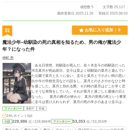
人に内包された神力はこの世界では桁外れなものであった。
が、この世界の魔法やスキルを発動させることができない芳
感想数 5
文字数 25,117
人は孤立していく。 そして芳人が特殊能力を使えない理由に
最終更新日 2025.11.26
登録日 2025.08.03
は訳があった。 芳人を召喚したのは聖カルニアスでなく、異
世界コルトレシアの女神ユーチェであり、その女神の手によ
って全てを封印されていたのだ。 召喚されて一か月後。 魔王
31
お気に入り追加
0
討伐パーティー不適格の烙印を押された芳人は紆余曲折のす
え、城を追われる。 夜を彷徨う中、魔獣に襲われ息も絶え絶
魔法少年−幼馴染の死の真相を知るため、男の俺が魔法少
えの中で芳人は女神ユーチェによって助けられる。だがその
年？になった件
窮地も、コルトレシア召喚も全ては仕組まれたものだった。
ユーチェは「力を与えるから魔王を封印してほしい」と芳人
神町 恵
に言い募った。魔王エルフェルナはユーチェの妹分で神であ
ったが、主神の意思に逆らい堕天していたのだ。 そして告げ
ある日突然、幼馴染が死んだ。佐々木圭斗の幼馴染だった
られた方法は、芳人を魔王にして成り代わらせる為の策であ
河北菜月が死ぬ前日、圭斗は昔よく幼馴染の菜月と遊んでい
った。だが、うさん臭さを感じた芳人は逆取引きを持ちかけ
た公園で菜月と久々に会い、圭斗と菜月とで小さい時の思い
る。 『条件がある』 ● 芳人は、交換条件として自らに秘めら
出や今の学校生活などの話をし、菜月とのささやかなひと時
れた神力を解放する方法を聞きだし、その結果自らの知識と
を過ごした。菜月と別れる際、その時の菜月はどこか辛く悲
イメージを盛り込んだ『概念の魔法』によって、魔王領を封
しそうな表情をしていた。それが菜月と過ごした最後の日と
印する事に成功する。だがその結果は、ユーチェの願いとは
なった。 菜月の葬式が終わり、菜月の突然の死という事実
かけ離れていた。 芳人を裏切り者とみなし、排除しようとす
に圭斗は受け入れられず、菜月の死の辛さのあまり圭斗は廃
る女神。が、桁外れの魔力と芳人の使う「概念の魔法」の脅
人となり、自身の部屋に引き籠るようになった。そんな時突
ファンタジー
連載中
長編
威に沈黙していく。 ● 二年後。 新たな目的の為、自らが封印
如菜月の”親友”を名乗る女子高生が圭斗に用があるとのこと
24h.ポイント
0pt
した魔王領の森に居を構えて研究に没頭する芳人は、魔王エ
で、菜月と最後に過ごした公園でその女子高生…長瀬咲希か
228,986
53,353
位 / 228,986件
位 / 53,353件
小説
ルフェルナと再度邂逅する。 絶望を抱えた芳人とエルフェル
ファンタジー
ら河北菜月は魔法少女であったことと、それが菜月の死と関
ナの最後の一ヶ月が、今始まる。
係があることを知らされる。 菜月のこと、魔法少女とそれ
魔法少女
魔法少年
魔法
アクション
第18回ファンタジー小説大賞