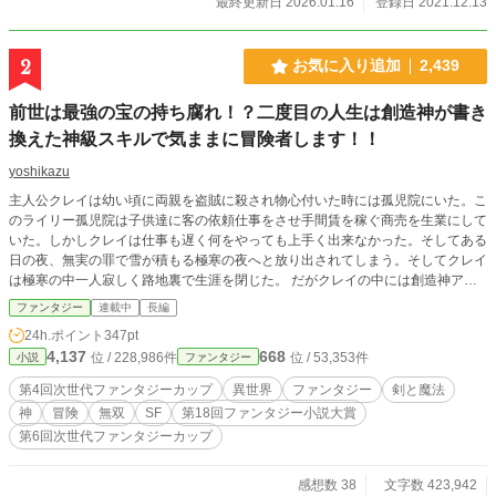
最終更新日 2026.01.16
登録日 2021.12.13
2
お気に入り追加
2,439
前世は最強の宝の持ち腐れ！？二度目の人生は創造神が書き
換えた神級スキルで気ままに冒険者します！！
yoshikazu
主人公クレイは幼い頃に両親を盗賊に殺され物心付いた時には孤児院にいた。こ
のライリー孤児院は子供達に客の依頼仕事をさせ手間賃を稼ぐ商売を生業にして
いた。しかしクレイは仕事も遅く何をやっても上手く出来なかった。そしてある
日の夜、無実の罪で雪が積もる極寒の夜へと放り出されてしまう。そしてクレイ
は極寒の中一人寂しく路地裏で生涯を閉じた。 だがクレイの中には創造神アル
フェリアが創造した神の称号とスキルが眠っていた。しかし創造神アルフェリア
ファンタジー
連載中
長編
の手違いで神のスキルが使いたくても使えなかったのだ。 創造神アルフェリ
24h.ポイント
347pt
アはクレイの魂を呼び寄せお詫びに神の称号とスキルを書き換える。それは経験
4,137
668
位 / 228,986件
位 / 53,353件
小説
ファンタジー
したスキルを自分のものに出来るものであった。 そしてクレイは元居た世界
に転生しゼノアとして二度目の人生を始める。ここから前世での惨めな人生を振
第4回次世代ファンタジーカップ
異世界
ファンタジー
剣と魔法
り払うように神級スキルを引っ提げて冒険者として突き進む少年ゼノアの物語が
神
冒険
無双
SF
第18回ファンタジー小説大賞
始まる。
第6回次世代ファンタジーカップ
感想数 38
文字数 423,942