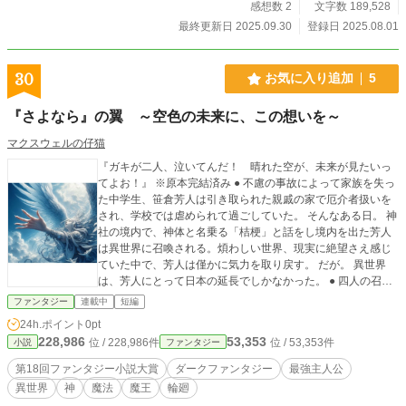
感想数 2
文字数 189,528
最終更新日 2025.09.30
登録日 2025.08.01
30
お気に入り追加
5
『さよなら』の翼 ～空色の未来に、この想いを～
マクスウェルの仔猫
『ガキが二人、泣いてんだ！ 晴れた空が、未来が見たいっ
てよお！』 ※原本完結済み ● 不慮の事故によって家族を失っ
た中学生、笹倉芳人は引き取られた親戚の家で厄介者扱いを
され、学校では虐められて過ごしていた。 そんなある日。 神
社の境内で、神体と名乗る「桔梗」と話をし境内を出た芳人
は異世界に召喚される。煩わしい世界、現実に絶望さえ感じ
ていた中で、芳人は僅かに気力を取り戻す。 だが。 異世界
は、芳人にとって日本の延長でしかなかった。 ● 四人の召喚
予定が五人召喚されたことに首をひねる聖カルニアス国王立
ファンタジー
連載中
短編
ち合いの元、全員のスキルやステイタスを鑑定され、その結
24h.ポイント
0pt
果は芳人の期待を大きく裏切っていた。 破格の戦闘スキルや
228,986
53,353
位 / 228,986件
位 / 53,353件
小説
ファンタジー
魔法適性を持つ他の四人とは違い、固有スキルや特殊能力が
何一つ見いだせない芳人は魔力量が高いただの一般人と見な
第18回ファンタジー小説大賞
ダークファンタジー
最強主人公
されてしまう。 ● 芳人が召喚される際に、結界の外の異変に
異世界
神
魔法
魔王
輪廻
気付くのが遅れた桔梗が放った護り刀「月代」を身に宿す遥