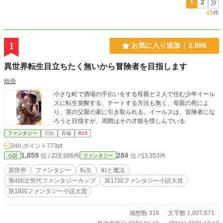
1
2
45
件
1
お気に入り追加
2,886
異世界転生目立ちたく無いから冒険者を目指します
桂崇
小さな町で酒場の手伝いをする母親と２人で住む少年イール
スに転生覚醒する、チートする方法も無く、母親の死によ
り、実の父親の家に引き取られる。イールスは、冒険者にな
ろうと目指すが、周囲はその才能を惜しんでいる
ファンタジー
完結
長編
R15
24h.ポイント
773pt
1,859
284
位 / 228,986件
位 / 53,353件
小説
ファンタジー
異世界
ファンタジー
転生
剣と魔法
第4回次世代ファンタジーカップ
第17回ファンタジー小説大賞
第18回ファンタジー小説大賞
感想数 316
文字数 1,007,671