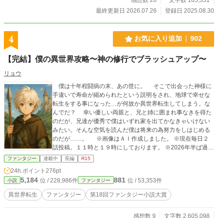
最終更新日 2026.07.26
登録日 2025.08.30
4
お気に入り追加
902
【完結】僕の異世界攻略〜神の修行でブラッシュアップ〜
リョウ
僕は十年程闘病の末、あの世に。 そこで出会った神様に
手違いで寿命が縮められたという説明をされ、地球で幸せな
転生をする事になった…が何故か異世界転生してしまう。な
んでだ？ 幸い優しい両親と、兄と姉に囲まれ事なきを得た
のだが、兄達が優秀で僕はいずれ家を出てかなきゃいけない
みたい。そんな空気を読んだ僕は将来の為努力をしはじめる
のだが……。 ※画像はＡＩ作成しました。 ※現在毎日２
話投稿。１１時と１９時にしております。 ※2026年半ば過ぎ
完結予定→七月に完結（決定） 完結しました。ありがとうご
ファンタジー
連載中
長編
R15
ざいました。
24h.ポイント
276pt
5,184
881
位 / 228,986件
位 / 53,353件
小説
ファンタジー
異世界転生
ファンタジー
第18回ファンタジー小説大賞
感想数 9
文字数 2,605,098