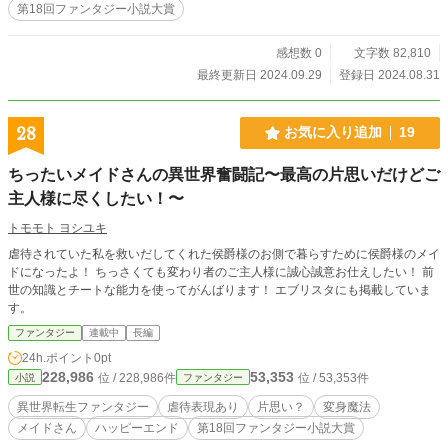
第18回ファンタジー小説大賞
感想数 0
文字数 82,810
最終更新日 2024.09.29
登録日 2024.08.31
28
お気に入り追加
19
ちったいメイドさんの異世界奮闘記〜最高の片思いだけどご
主人様に尽くしたい！〜
トモモト ヨシユキ
虐待されていた私を救いだしてくれた侯爵様のお側で暮らすために侯爵様のメイ
ドになったよ！ ちっさくても変わり者のご主人様に誠心誠意お仕えしたい！ 前
世の知識とチートな能力を使ってがんばります！ エブリスタにも掲載していま
す。
ファンタジー
連載中
長編
24h.ポイント
0pt
228,986
53,353
位 / 228,986件
位 / 53,353件
小説
ファンタジー
異世界転生ファンタジー
虐待表現あり
片思い？
変身魔法
メイドさん
ハッピーエンド
第18回ファンタジー小説大賞