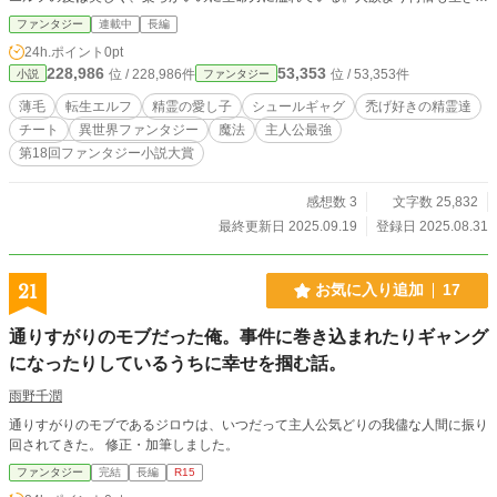
のに、エルフは薄毛に悩まない種族であった。 ここにひとりのエルフがいる。
ファンタジー
連載中
長編
男の名はハーゲルン。若くして精霊と会話をし、全属性の魔法を操る天才であ
24h.ポイント
0pt
る。ハーゲルンは美男美女揃いのエルフの中でも特に美しい見た目をしていて、
228,986
53,353
位 / 228,986件
位 / 53,353件
小説
ファンタジー
美形を見慣れたエルフでさえ頬を染める美丈夫である。禿げたが。エルフの歴史
上唯一禿げたが。奇跡的に禿げたが。 禿げがきっかけで森に引き籠ったハーゲ
薄毛
転生エルフ
精霊の愛し子
シュールギャグ
禿げ好きの精霊達
ルンは、今日も禿げ好きの愉快な精霊達に楽しい禿げネタを提供する。
チート
異世界ファンタジー
魔法
主人公最強
第18回ファンタジー小説大賞
感想数 3
文字数 25,832
最終更新日 2025.09.19
登録日 2025.08.31
21
お気に入り追加
17
通りすがりのモブだった俺。事件に巻き込まれたりギャング
になったりしているうちに幸せを掴む話。
雨野千潤
通りすがりのモブであるジロウは、いつだって主人公気どりの我儘な人間に振り
回されてきた。 修正・加筆しました。
ファンタジー
完結
長編
R15