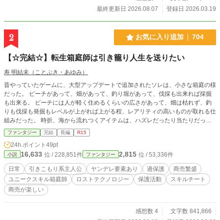
最終更新日 2026.08.07
登録日 2026.03.19
2
お気に入り追加
704
【☆完結☆】転生箱庭師は引き籠り人生を送りたい
寿 明結未（ことぶき・あゆみ）
昔やっていたゲームに、大型アップデートで追加されたソレは、小さな箱庭の様
だった。 ビーチがあって、畑があって、釣り堀があって、伐採も出来れば採掘
も出来る。 ビーチには人が軽く住めるくらいの広さがあって、畑は枯れず、釣
りも伐採も発掘もレベルが上がれば上がる程、レアリティの高いものが取れる仕
組みだった。 時折、海から流れつくアイテムは、ハズレだったり当たりだった
り、クジを引いてる気分で楽しかった。 だから――。 「リディア・マルシャン
ファンタジー
完結
長編
R15
様のスキルは――箱庭師です」 異世界転生したわたくし、リディアは――そん
24h.ポイント
49pt
な箱庭を目指しますわ！ ＝＝＝＝＝＝＝＝＝＝＝＝ 小説家になろうにも上げて
16,633
2,815
位 / 228,851件
位 / 53,336件
小説
ファンタジー
います。 一気に更新させて頂きました。 中国でコピーされていたので自衛で
す。 「天安門事件」
日常
引きこもり系主人公
ヤンデレ要素あり
過保護
商売繁盛
ユニークスキル箱庭師
ロストテクノロジー
保護活動
スキルチート
商売が楽しい
感想数 4
文字数 841,866