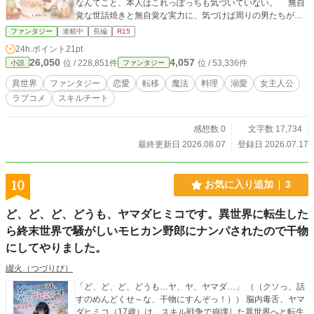
なんてこと、本人はこれっぽっちも気づいていない。 無自
覚な世話焼きと無自覚な実力に、気づけば周りの男たちが放
っておいてくれなくなって……？ 異世界ファンタジー×溺
ファンタジー
連載中
長編
R15
愛ラブコメ、開幕。 •·················•·················• ★ 毎週金曜
24h.ポイント
21pt
更新予定 ★ •·················•·················• 何年かぶりに小説を
26,050
4,057
位 / 228,851件
位 / 53,336件
小説
ファンタジー
書いてみることにしました。書き貯めた分を修正しながら公
開していきます。 初めは異世界要素が強いです。 異世界ファ
異世界
ファンタジー
恋愛
転移
魔法
料理
溺愛
女主人公
ンタジーに溺愛ラブコメを添えて。って、感じになると思い
ラブコメ
スキルチート
ます。 少しでも楽しんで頂けたら幸いです。 猫背にぼし🐱
🐟 ※キャラデザイン、他、表紙などはAI生成画像を活用して
います。 （イラスト描いてあげるぜ！って方が居たら嬉し
感想数 0
文字数 17,734
い）
最終更新日 2026.08.07
登録日 2026.07.17
10
お気に入り追加
3
ど、ど、ど、どうも、ヤマダヒミコです。異世界に転生した
ら終末世界で騒がしいモヒカン野郎にナンパされたので干物
にしてやりました。
綴火（つづりび）
「ど、ど、ど、どうも…ヤ、ヤ、ヤマダ…」 （（クソっ、話
すのめんどくせ～な、干物にすんぞっ！）） 脳内毒舌、ヤマ
ダヒミコ（17歳）は、スキル戦争で崩壊した異世界へと転生