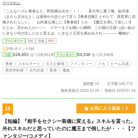
のりのれん
「こんなハズレ勇者など、即刻摘み出せ！！！」 某大学に通う俺、如月湊
（きさらぎみなと）は漫画や小説とかで言う【勇者召喚】とやらで、異世界に召
喚されたらしい。 お約束な感じに【勇者様】とか、【魔王を倒して欲しい】
だとか、言われたが-------- ステータスを開いた瞬間、この国の王様っぽい奴が
いきなり叫び出したかと思えば、いきなり王宮を摘み出され-------------魔物が多
く生息する危険な森の中へと捨てられてしまった。 後で分かった事だが、ど
ファンタジー
完結
長編
R15
うやら俺は【生産系のスキル】を持った勇者らしく。 この世界では、最下級
24h.ポイント
0pt
で役に立たないスキルらしい。 えっ？ でも、このスキルって普通に最強
228,851
53,336
位 / 228,851件
位 / 53,336件
小説
ファンタジー
じゃね？ 試しに使ってみると、あまりにも規格外過ぎて、目立ってしまい-----
-------- いつしか、女神やら、王女やらに求婚されるようになってい
勇者
スキルチート
主人公最強
ファンタジー
メカ
ビーム兵器
き…………。 ※ちょっと、続きが見たいという方がいたので、小説家になろう
異世界転移
古代兵器
変身
魔族
に、移して、編集し出してみています。 よろしければ、こちらの方へリンクを
貼り付けておきます。 追伸 最近、色々と忙しいので、不定期の更新になり
ますので、よろしくお願い致します。 https://ncode.syosetu.com/n1040gl/
感想数 15
文字数 185,773
最終更新日 2020.10.20
登録日 2020.07.18
13
お気に入り追加
3
【短編】『相手をセクシー装備に変える』スキルを貰った。
外れスキルだと思っていたのに魔王まで倒したが・・・【フ
ァンタジー/コメディ】