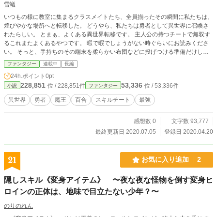
雪蟻
いつもの様に教室に集まるクラスメイトたち、全員揃ったその瞬間に私たちは、
煌びやかな場所へと転移した。 どうやら、私たちは勇者として異世界に召喚さ
れたらしい。 とまぁ、よくある異世界転移です。 主人公の持つチートで無双す
るこれまたよくあるやつです。 暇で暇でしょうがない時ぐらいにお読みくださ
い。 そっと、手持ちのその端末を柔らかい布団などに投げつける準備だけして
から、お読みください。
ファンタジー
連載中
長編
24h.ポイント
0pt
228,851
53,336
位 / 228,851件
位 / 53,336件
小説
ファンタジー
異世界
勇者
魔王
百合
スキルチート
最強
感想数 0
文字数 93,777
最終更新日 2020.07.05
登録日 2020.04.20
21
お気に入り追加
2
隠しスキル《変身アイテム》 〜夜な夜な怪物を倒す変身ヒ
ロインの正体は、地味で目立たない少年？〜
のりのれん