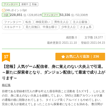
しかも"神様見習い"とか謎過ぎる… そんな彼は世界のゴタゴタに巻き込まれて
ファンタジー
連載中
長編
行きーー "ただの少年じゃ居られない！！" 彼は神様の少年見習いとしてこの
24h.ポイント
0pt
世界で必死に生きて行く。
228,851
53,336
位 / 228,851件
位 / 53,336件
小説
ファンタジー
ファンタジー
転生
神様見習い
男性主人公
主人公最強
スキルチート
見た目無口、中身お喋り
少年主人公
さまぁ系
感想数 0
文字数 19,377
最終更新日 2021.11.10
登録日 2021.04.15
27
お気に入り追加
236
【悲報】人気ゲーム配信者、身に覚えのない大炎上で引退。
～新たに探索者となり、ダンジョン配信して最速で成り上が
ります～
椿紅颯
目標である登録者3万人の夢を叶えた葭谷和昌こと活動名【カズマ】。 しかし次
の日、身に覚えのない大炎上を経験してしまい、SNSと活動アカウントが大量
の通報の後に削除されてしまう。 タイミング良くアルバイトもやめてしまい、
完全に収入が途絶えてしまったことから探索者になることを決める。 数日間が