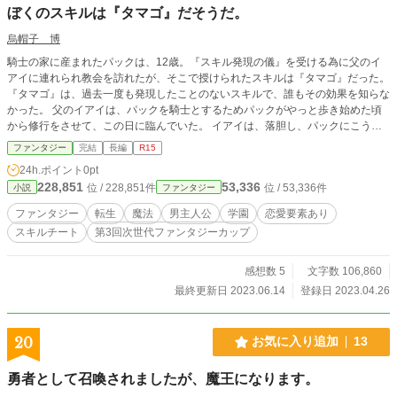
ぼくのスキルは『タマゴ』だそうだ。
烏帽子 博
騎士の家に産まれたパックは、12歳。『スキル発現の儀』を受ける為に父のイ
アイに連れられ教会を訪れたが、そこで授けられたスキルは『タマゴ』だった。
『タマゴ』は、過去一度も発現したことのないスキルで、誰もその効果を知らな
かった。 父のイアイは、パックを騎士とするためパックがやっと歩き始めた頃
から修行をさせて、この日に臨んでいた。 イアイは、落胆し、パックにこう告
げたのだ。 「２年後、次男のマックに剣士系のスキルが現れたら、お前を廃嫡
ファンタジー
完結
長編
R15
にする」 パックは、その言葉を受け入れるしか無かった。
24h.ポイント
0pt
228,851
53,336
位 / 228,851件
位 / 53,336件
小説
ファンタジー
ファンタジー
転生
魔法
男主人公
学園
恋愛要素あり
スキルチート
第3回次世代ファンタジーカップ
感想数 5
文字数 106,860
最終更新日 2023.06.14
登録日 2023.04.26
20
お気に入り追加
13
勇者として召喚されましたが、魔王になります。