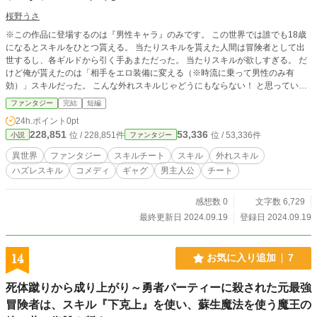
桜野うさ
※この作品に登場するのは『男性キャラ』のみです。 この世界では誰でも18歳
になるとスキルをひとつ貰える。 当たりスキルを貰えた人間は冒険者として出
世するし、各ギルドから引く手あまただった。 当たりスキルが欲しすぎる。 だ
けど俺が貰えたのは「相手をエロ装備に変える（※時流に乗って男性のみ有
効）」スキルだった。 こんな外れスキルじゃどうにもならない！ と思っていた
のに、実は魔王すら倒せる超当たりスキルだったのだ。 魔王を倒し「不殺の勇
ファンタジー
完結
短編
者」と呼ばれるようになった俺は、スローライフを送ろうとしていた。 しかし
24h.ポイント
0pt
そこに「エロ装備」のまったく効かない男が現れて邪魔をするのだ。 異世界フ
228,851
53,336
位 / 228,851件
位 / 53,336件
小説
ファンタジー
ァンタジー×外れスキル×チートのテンプレを「聞きかじりの知識のみ」で書い
た超意欲作。 女戦士のビキニアーマーにインナーが追加されたことから話を膨
異世界
ファンタジー
スキルチート
スキル
外れスキル
らませていたり、していなかったり。 この小説に性描写はないつもりなのでR指
ハズレスキル
コメディ
ギャグ
男主人公
チート
定は無しにしていますが、問題があれば追加します。
感想数 0
文字数 6,729
最終更新日 2024.09.19
登録日 2024.09.19
14
お気に入り追加
7
死体蹴りから成り上がり～勇者パーティーに殺された元最強
冒険者は、スキル『下克上』を使い、蘇生魔法を使う魔王の