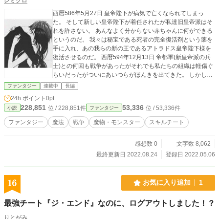
レミクロ
西暦586年5月27日 皇帝陛下が病気で亡くなられてしまっ
た。 そして新しい皇帝陛下が着任されたが私達旧皇帝派はそ
れを許さない。 あんなよく分からない赤ちゃんに何ができる
というのだ。 我々は秘宝である死者の完全復活剤という薬を
手に入れ、あの我らの新の王であるアトラドス皇帝陛下様を
復活させるのだ。 西暦594年12月13日 帝都軍(新皇帝派の兵
士)との何回も戦争があったがそれでも私たちの組織は軽傷ぐ
らいだったがついにあいつらがほんきを出てきた。 しかしこ
れも作戦通り皇帝保護、帝都防衛で今警備の薄い絶壁要塞ノ
ファンタジー
連載中
長編
マル砦を占領し、ここを前線基地とし帝都軍を無力化するの
24h.ポイント
0pt
だ！ 西暦607年8月21日 今の皇帝は間違っている。魔物を手
228,851
53,336
位 / 228,851件
位 / 53,336件
小説
ファンタジー
下にして、やっぱりあいつは自分の利益しか考えていない愚
か者だ！ しかしこれを使えば、友好ではない国に偽の情報を
ファンタジー
魔法
戦争
魔物・モンスター
スキルチート
与えれば…ふふふ アトラドス皇帝陛下様…どうか見守ってい
てください。 必ずやご期待を… ア
感想数 0
文字数 8,062
トラドス様万歳！ 日記はここで途切れている… ???｢旧皇帝
派とはなんなのか…この日記を書いたのは誰なのか…｣ ???
最終更新日 2022.08.24
登録日 2022.05.06
｢アトラドス様とは一体…｣ ???｢同時に作品を読むとわかるの
かもしれませんね…ぐふふふふ｣ 〜旧皇帝派側のストーリ
ー〜
16
お気に入り追加
1
最強チート『ジ・エンド』なのに、ログアウトしました！？
りとがみ