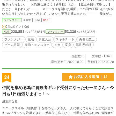
喚されたらしい。 お約束な感じに【勇者様】とか、【魔王を倒して欲しい】
だとか、言われたが-------- ステータスを開いた瞬間、この国の王様っぽい奴が
いきなり叫び出したかと思えば、いきなり王宮を摘み出され-------------魔物が多
く生息する危険な森の中へと捨てられてしまった。 後で分かった事だが、ど
ファンタジー
連載中
長編
R15
うやら俺は【生産系のスキル】を持った勇者らしく。 この世界では、最下級
24h.ポイント
0pt
で役に立たないスキルらしい。 えっ？ でも、このスキルって普通に最強
228,851
53,336
位 / 228,851件
位 / 53,336件
小説
ファンタジー
じゃね？ 試しに使ってみると、あまりにも規格外過ぎて、目立ってしまい-----
-------- いつしか、女神やら、王女やらに求婚されるようになってい
ファンタジー
魔法
男主人公
スキルチート
勇者と魔王
き…………。 ※前の作品の修正中のものです。 ※下記リンクでも投稿中 アル
ビーム兵器
魔物・モンスター
メカ
変身
異世界転移
ファで見れない方など、宜しければ、そちらでご覧下さい。 https://ncode.syose
tu.com/n1040gl/
感想数 0
文字数 91,348
最終更新日 2022.10.09
登録日 2022.02.20
24
お気に入り追加
12
仲間を集める為に冒険者ギルド受付になったセーヌさん～今
日も1日頑張りますっ！～
成葉弐なる
ユニークスキル【研修生S】を持つセーヌさん。 人に教えてもらうことで該当ス
キルのSランクを取得できる。 効率良く強くなり、仲間を集めるために冒険者ギ