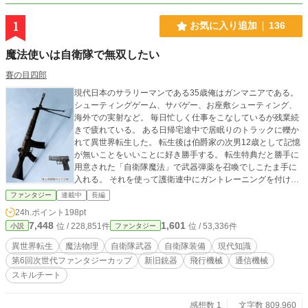
1
お気に入り追加
136
魔法使いは自衛隊で無双したい
賽の目四郎
現代日本のサラリーマンである35歳俺はガンマニアである。
シューティングゲーム、サバゲー、お座敷シューティング、
海外での実射など。 毎日忙しく仕事をこなしているが残業続
きで疲れている。 ある日帰宅途中で居眠りのトラックに轢か
れて異世界転生した。 転生後は伯爵家の次男12歳として記憶
が無いことをいいことに好き勝手する。 転生特典だと勝手に
用意された「自衛隊魔法」で武器弾薬を召喚でしこたま手に
入れる。 それを使って護衛連中にガントレーニングを付けて
悦に入っていたところ、だんだん自分の立場に制限が加わっ
ファンタジー
連載中
長編
て来たので、いっちょ異世界版鉄砲鍛冶をすることにした。
24h.ポイント
198pt
魔獣なんかもかなり強い奴が闊歩する世界なので自衛隊の武
7,448
1,601
位 / 228,851件
位 / 53,336件
小説
ファンタジー
器は最適なんだけど、あまり派手に使うとしがない伯爵の次
男では拉致されてこき使われるのが目に見えている。 ならば
異世界転生
魔法物理
自衛隊武器
自衛隊装備
現代知識
こっちの技術だけで出来ることに俺の前世での知識を注入
第6回次世代ファンタジーカップ
新旧銃器
飛行機械
通信機械
し、チートレベルまで引き上げれば俺の存在は目立たなくな
スキルチート
る。 そんな俺の異世界サクセスストーリーだ。
感想数 1
文字数 809,960