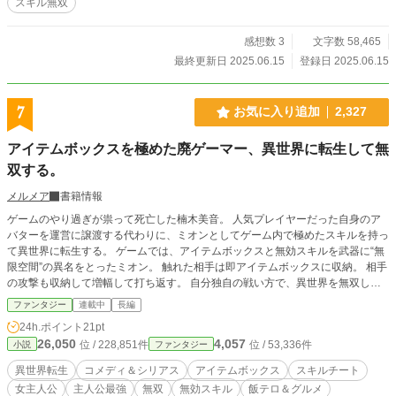
スキル無双
感想数 3
文字数 58,465
最終更新日 2025.06.15
登録日 2025.06.15
7
お気に入り追加
2,327
アイテムボックスを極めた廃ゲーマー、異世界に転生して無
双する。
メルメア
書籍情報
ゲームのやり過ぎが祟って死亡した楠木美音。 人気プレイヤーだった自身のア
バターを運営に譲渡する代わりに、ミオンとしてゲーム内で極めたスキルを持っ
て異世界に転生する。 ゲームでは、アイテムボックスと無効スキルを武器に“無
限空間”の異名をとったミオン。 触れた相手は即アイテムボックスに収納。 相手
の攻撃も収納して増幅して打ち返す。 自分独自の戦い方で、異世界を無双しな
がら生き始める。 病気の村人を救うため悪竜と戦ったり、王都で海鮮料理店を
ファンタジー
連載中
長編
開いたり、海の怪物を討伐したり、国のダンジョン攻略部隊に選ばれたり……
24h.ポイント
21pt
最強のアイテムボックスを持ち、毒も炎もあらゆる攻撃を無効化するミオンの名
26,050
4,057
位 / 228,851件
位 / 53,336件
小説
ファンタジー
は、異世界にどんどん広まっていく。 ※小説家になろう・カクヨムでも掲載し
ています！ ※9/14～9/17HOTランキング1位ありがとうございました！！
異世界転生
コメディ＆シリアス
アイテムボックス
スキルチート
女主人公
主人公最強
無双
無効スキル
飯テロ＆グルメ