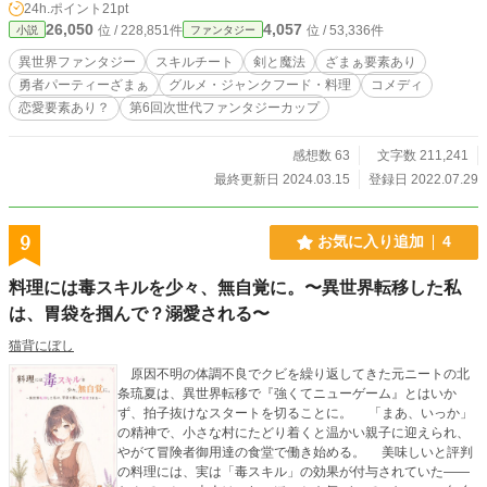
24h.ポイント
21pt
疎ましく思っていた。 そしてリーダーは、テイトをパーティ
26,050
4,057
位 / 228,851件
位 / 53,336件
小説
ファンタジー
ーから追い出した。 ところが…勇者パーティーはのちに後悔
する事になる。 テイトのスキルの【獲得経験値数○倍】の本
異世界ファンタジー
スキルチート
剣と魔法
ざまぁ要素あり
当の効果を… 8月5日0:30… HOTランキング3位に浮上しまし
勇者パーティーざまぁ
グルメ・ジャンクフード・料理
コメディ
た。 8月5日5:00… HOTランキング2位になりました！ 8月5
恋愛要素あり？
第6回次世代ファンタジーカップ
日13:00… HOTランキング1位になりました(๑╹ω╹๑ ) 皆様の
応援のおかげです(つД`)ノ
感想数 63
文字数 211,241
最終更新日 2024.03.15
登録日 2022.07.29
9
お気に入り追加
4
料理には毒スキルを少々、無自覚に。〜異世界転移した私
は、胃袋を掴んで？溺愛される〜
猫背にぼし
原因不明の体調不良でクビを繰り返してきた元ニートの北
条琉夏は、異世界転移で『強くてニューゲーム』とはいか
ず、拍子抜けなスタートを切ることに。 「まあ、いっか」
の精神で、小さな村にたどり着くと温かい親子に迎えられ、
やがて冒険者御用達の食堂で働き始める。 美味しいと評判
の料理には、実は「毒スキル」の効果が付与されていた――