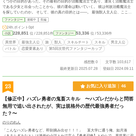
くつかの目的があった。その最初の目的が治癒魔法士であり、運良く治癒魔法士
である少女と出会ったことから、彼の運命は動いていく。 彼は何故治癒魔法士
を探していたのか。 そして、彼の真の目的とは――。 最強獣人主人公、ここに
現る――。
ファンタジー
連載中
長編
24h.ポイント
0pt
228,851
53,336
位 / 228,851件
位 / 53,336件
小説
ファンタジー
異世界
最強主人公
旅
獣人
スキルチート
スキル
男主人公
バトル
恋愛要素あり
第5回次世代ファンタジーカップ
感想数 0
文字数 103,617
最終更新日 2025.07.28
登録日 2024.09.11
23
お気に入り追加
46
【修正中】ハズレ勇者の鬼畜スキル 〜ハズレだからと問答
無用で追い出されたが、実は規格外の歴代最強勇者だっ
た？〜
のりのれん
「こんなハズレ勇者など、即刻摘み出せ！！！」 某大学に通う俺、如月湊
（きさらぎみなと）は漫画や小説とかで言う【勇者召喚】とやらで、異世界に召