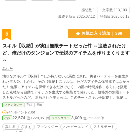
感想数 1
文字数 113,103
最終更新日 2025.07.12
登録日 2025.06.13
6
お気に入り追加
366
スキル【収納】が実は無限チートだった件 ～追放されたけ
ど、俺だけのダンジョンで伝説のアイテムを作りまくります
～
みぃた
地味なスキル**【収納】**しか持たないと馬鹿にされ、勇者パーティーを追放さ
れた主人公。しかし、その【収納】スキルは、ただのアイテム保管庫ではなかっ
た！ 無限にアイテムを保管できるだけでなく、内部の時間操作、さらには指定
した素材から自動でアイテムを生成する機能まで備わった、規格外の無限チート
スキルだったのだ。 追放された主人公は、このチートスキルを駆使し、収納空
間の中に自分だけの理想のダンジョンを創造。そこで伝説級のアイテムを量産
ファンタジー
完結
長編
し、いずれ世界を驚かせる存在となる。そして、かつて自分を蔑み、追放した者
24h.ポイント
28pt
たちへの爽快なざまぁが始まる。
22,574
3,609
位 / 228,851件
位 / 53,336件
小説
ファンタジー
異世界
ざまぁ
ファンタジー
ハッピーエンド
スキルチート