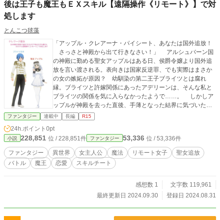
後は王子も魔王もＥＸスキル【遠隔操作《リモート》】で対
処します
とんこつ毬藻
「アップル・クレアーナ・パイシート、あなたは国外追放！
さっさと神殿から出て行きなさい！」 アルシュバーン国
の神殿に勤める聖女アップルはある日、侯爵令嬢より国外追
放を言い渡される。表向きは国家反逆罪、でも実際はまさか
の女の嫉妬が原因？ 幼馴染の第二王子ブライツとは腐れ
縁。ブライツと許嫁関係にあったアデリーンは、そんな私と
ブライツの関係を気に入らなかったようで……。 しかしア
ップルが神殿を去った直後、手薄となった結界に気づいた魔
人が神殿を襲う。逃げ惑うシスター達。最早手はないのか？
ファンタジー
連載中
長編
R15
そこへ魔法端末《タブレット》ごしに映像を見ていた聖女
24h.ポイント
0pt
が立ち上がる。 「大丈夫よ。魔人はわたしがＥＸスキル――
228,851
53,336
位 / 228,851件
位 / 53,336件
小説
ファンタジー
｜遠隔操作《リモート》で対処します！」 聖女の遠隔操作
スキルはEXスキル!? 魔人の殲滅も、お仕事も、オンライン
ファンタジー
異世界
女主人公
魔法
リモート女子
聖女追放
診療まで？ 彼女のテレワーク生活が幕を開けるのです。
バトル
魔王
恋愛
スキルチート
毎日神殿へやって来ては幼馴染とのリモート通話を試みるブ
ライツ王子。やがて、魔人を倒した聖女の存在を知った魔王
まで現れて。 王子も魔王もリモートで対処。仕事にお菓子
感想数 1
文字数 119,961
作りに日々精を出す聖女、アップルの恋愛の行く末は？ こ
最終更新日 2024.09.30
登録日 2024.08.31
の時代にお届けする新感覚恋愛ファンタジー小説 #テレワー
ク聖女 いよいよ開幕です。 ※ 小説家になろう、ノベルアッ
プ＋、カクヨムにて連載(完結済)の作品となります。 ノベ