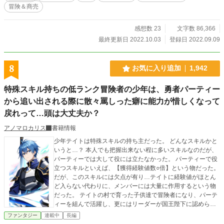
冒険＆商売
感想数 23
文字数 86,366
最終更新日 2022.10.03
登録日 2022.09.09
8
お気に入り追加
1,942
特殊スキル持ちの低ランク冒険者の少年は、勇者パーティー
から追い出される際に散々罵しった癖に能力が惜しくなって
戻れって…頭は大丈夫か？
アノマロカリス
書籍情報
少年テイトは特殊スキルの持ち主だった。 どんなスキルかと
いうと…？ 本人でも把握出来ない程に多いスキルなのだが、
パーティーでは大して役には立たなかった。 パーティーで役
立つスキルといえば、【獲得経験値数○倍】という物だった。
だが、このスキルには欠点が有り…テイトに経験値がほとん
ど入らない代わりに、メンバーには大量に作用するという物
だった。 テイトの村で育った子供達で冒険者になり、パーテ
ィーを組んで活躍し、更にはリーダーが国王陛下に認められ
て勇者の称号を得た。 勇者パーティーは、活躍の場を広げて
ファンタジー
連載中
長編
有名になる一方…レベルやランクがいつまでも低いテイトを