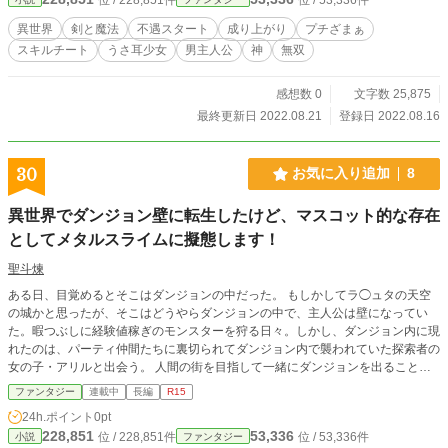
の迷宮にて、格上の魔物ミノタウロスが姿を現し、冒険者パーティーは荷物持ち
のノルクを囮にして逃げた。 取り残されたノルクはミノタウロスの一撃を喰ら
異世界
剣と魔法
不遇スタート
成り上がり
プチざまぁ
い、瀕死の重傷を負ってしまう。とどめの一撃が振り下ろされようとしたその
スキルチート
うさ耳少女
男主人公
神
無双
時、ノルクの体が神聖な光に包み込まれる。 意識を取り戻したノルクは自分が
生きていることに驚くが、それ以上に頭に女の声が流れてきたのだ。 女は自ら
を女神レスティアだと言い、【霊降ろし】が【神降ろし】に覚醒したことを伝え
感想数 0
文字数 25,875
る。 スキル【神降ろし】は、全12柱いる神を自らに降ろすことができる。 これ
最終更新日 2022.08.21
登録日 2022.08.16
に光明を見出したノルクはレスティアと共に底辺からの脱却を目指す！ 神の力
を手に入れたノルクは、世界で無双を始めていくーーー。
30
お気に入り追加
8
異世界でダンジョン壁に転生したけど、マスコット的な存在
としてメタルスライムに擬態します！
聖斗煉
ある日、目覚めるとそこはダンジョンの中だった。 もしかしてラ◯ュタの天空
の城かと思ったが、そこはどうやらダンジョンの中で、主人公は壁になってい
た。暇つぶしに経験値稼ぎのモンスターを狩る日々。しかし、ダンジョン内に現
れたのは、パーティ仲間たちに裏切られてダンジョン内で襲われていた探索者の
女の子・アリルと出会う。 人間の街を目指して一緒にダンジョンを出ることに
するのだが―ー
ファンタジー
連載中
長編
R15
24h.ポイント
0pt
228,851
53,336
位 / 228,851件
位 / 53,336件
小説
ファンタジー