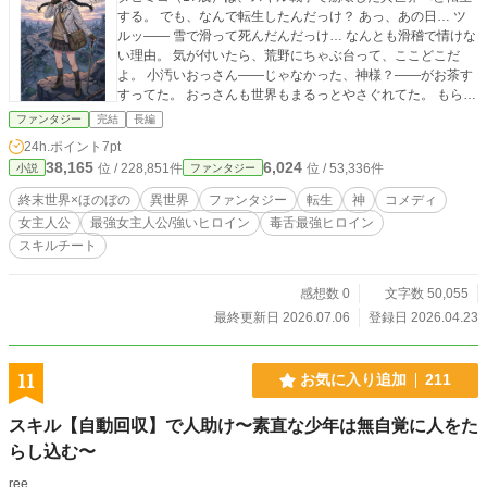
する。 でも、なんで転生したんだっけ？ あっ、あの日… ツ
ルッ—— 雪で滑って死んだんだっけ… なんとも滑稽で情けな
い理由。 気が付いたら、荒野にちゃぶ台って、ここどこだ
よ。 小汚いおっさん——じゃなかった、神様？——がお茶す
すってた。 おっさんも世界もまるっとやさぐれてた。 もらっ
たスキルは、使わなそうなのも含めて色々… （（スキルでな
ファンタジー
完結
長編
にしろってんだよ。クソが。）） ウッヒャヒャ～なモヒカン
24h.ポイント
7pt
野郎が騒がしい終末世界—— ヤマダヒミコは、チートなスキ
38,165
6,024
位 / 228,851件
位 / 53,336件
小説
ファンタジー
ルで無双するのか？
終末世界×ほのぼの
異世界
ファンタジー
転生
神
コメディ
女主人公
最強女主人公/強いヒロイン
毒舌最強ヒロイン
スキルチート
感想数 0
文字数 50,055
最終更新日 2026.07.06
登録日 2026.04.23
11
お気に入り追加
211
スキル【自動回収】で人助け〜素直な少年は無自覚に人をた
らし込む〜
ree