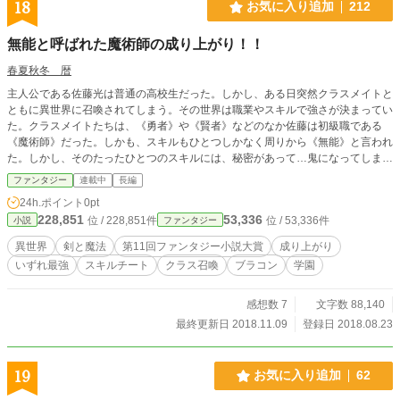
18
お気に入り追加
212
ルアップ＋ 総合ランキング 日間・週間最高１位 2021年HJ
小説コンテスト 一次選考通過 カクヨム小説コンテスト ８
無能と呼ばれた魔術師の成り上がり！！
(2023年)一次選考通過 表紙及びストーリー中の作成者表記
なしのイラストはカスタムキャストアプリにて作成しており
春夏秋冬 暦
ます。 コンテスト用にこの度、アルファポリス様にて登録
主人公である佐藤光は普通の高校生だった。しかし、ある日突然クラスメイトと
しております。よろしくお願いします。
ともに異世界に召喚されてしまう。その世界は職業やスキルで強さが決まってい
た。クラスメイトたちは、《勇者》や《賢者》などのなか佐藤は初級職である
《魔術師》だった。しかも、スキルもひとつしかなく周りから《無能》と言われ
た。しかし、そのたったひとつのスキルには、秘密があって…鬼になってしまっ
たり、お姫様にお兄ちゃんと呼ばれたり、ドキドキハラハラな展開が待ってい
ファンタジー
連載中
長編
る！？
24h.ポイント
0pt
228,851
53,336
位 / 228,851件
位 / 53,336件
小説
ファンタジー
異世界
剣と魔法
第11回ファンタジー小説大賞
成り上がり
いずれ最強
スキルチート
クラス召喚
ブラコン
学園
感想数 7
文字数 88,140
最終更新日 2018.11.09
登録日 2018.08.23
19
お気に入り追加
62