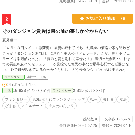
最終更新日 2022.08.13
登録日 2022.06.30
3
お気に入り追加
76
そのダンジョン貴族は目の前の事しか分からない
夏見颯一
〈４月１８日タイトル微変更〉 後妻の連れ子であった義弟の策略で家を追放ど
ころか『ダンジョン追放刑』にされた主人公セフェラード。 だが、割とセフェ
ラードは楽観的だった。 「義弟と妻と別れて幸せだ！」 裏切った側近やこれま
での貢献を忘れてセフェラードを見捨てた領民の事など最早心配する必要はな
い。 外で何が起きているか分からないし、どうせダンジョンからは出られな
い。 セフェラードはダンジョンマスターを味方に付け、ダンジョンで生活を始
ファンタジー
連載中
長編
める。 かつては領地を潤したスキルで、ダンジョンの一角を豊かな街に変え、
24h.ポイント
49pt
えん罪で追放された他の者も集めながら。 そして、セフェラードを追放した事
16,633
2,815
位 / 228,851件
位 / 53,336件
小説
ファンタジー
で多くの者が後悔する。 やがては国を揺さ振り、やがては崩壊に至る。 そんな
外など分かる筈もなく、セフェラードはのんびりダンジョンで暮らしていく事に
ファンタジー
第6回次世代ファンタジーカップ
転生
異世界
魔法
なります。 無断転載、作者の許可なきAI利用を禁じます。
ざまぁ
スキルチート
主人公のんびり
感想数 0
文字数 128,426
最終更新日 2026.07.25
登録日 2026.04.16