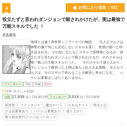
4
お気に入り追加
631
役立たずと言われダンジョンで殺されかけたが、実は最強で
万能スキルでした ！
本条蒼依
地球とは違う異世界シンアースでの物語。 主人公マルクは
神聖の儀で何にも反応しないスキルを貰い、絶望の淵へと叩
き込まれる。 その役に立たないスキルで冒険者になるが、役
立たずと言われダンジョンで殺されかけるが、そのスキルは
唯一無二の万能スキルだった。 そのスキルで成り上がり、
ダンジョンで裏切った人間は落ちぶれざまあ展開。 主人公マ
ルクは、そのスキルで色んなことを解決し幸せになる。 ハ
ーレム要素はしばらくありません。
ファンタジー
完結
長編
R15
24h.ポイント
42pt
17,939
3,014
位 / 228,851件
位 / 53,336件
小説
ファンタジー
異世界
ファンタジー
魔法チート
スキルチート
男主人公
ざまあ要素あり
ハーレム要素あり
成り上がり
第３回次世代ファンタジーカップ