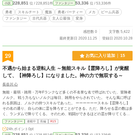
228,851
53,336
位 / 228,851件
位 / 53,336件
小説
ファンタジー
勇者
スキルチート
魔族
勇者パーティー
メカ
ビーム兵器
ファンタジー
古代兵器
主人公最強
変身
感想数 0
文字数 5,422
最終更新日 2020.11.25
登録日 2020.10.28
29
お気に入り追加
15
不遇から始まる逆転人生 ～無能スキル【霊降ろし】が覚醒
して、【神降ろし】になりました。神の力で無双する～
長谷川 心
無能・最弱・雑用・万年Fランクなど多くの不名誉な名で呼ばれていた、冒険者
ノルク。 戦う力もないノルクは毎日、雑用をやらされていた。 そんな風に呼ば
れる原因は、ノルクの持つスキルであった。 ーーーーーースキル【霊降ろし】
その名の通り、自らの体に霊を降ろすことができる。ただ、降ろせる霊の数は多
く、ランダムで降りてくる。 そのため、戦闘ができるほどの霊が降りてくるこ
となど滅多にない。 このスキルのせいで、ノルクは不名誉な名を欲しいままに
ファンタジー
連載中
長編
R15
していた。 ある日、ノルクはギルド職員から冒険者パーティーの荷物持ちとし
24h.ポイント
0pt
て同行するよう命令される。 拒否権のないノルクは、迷宮探索へ同行した。 そ
228,851
53,336
位 / 228,851件
位 / 53,336件
小説
ファンタジー