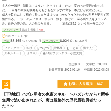
主人公ー陽野 朝日は（ようの あさひ）は かなり変わった境遇の持ち主
だ。 自身の家族も故郷も何もかもを知らずに育ち、本だけが友達だった。
成人を目前にして初めて外に出た彼は今まで未知だった本の中の世界を夢見て冒
険に出る。 沢山の人に頼り、頼られ、懐き、懐かれ…至る所で人をタラシ込
み、自身の夢の為、人の為ひた走る。 【自動回収】という唯一無二のスキ
ルで気づかず無双！？小さな世界から飛び出した無垢な少年は自分の為に我儘に
ファンタジー
完結
長編
R15
異世界で人をタラシ込む？お話… 冒険？スローライフ？恋愛？ 何が何だか
24h.ポイント
7pt
分からないが取り敢えず懸命に生きてみます！ ＊ゲームで偶に目にする機能。
38,165
6,024
位 / 228,851件
位 / 53,336件
小説
ファンタジー
某有名ゲームタイトル（ゼ○ダの伝説、テイ○ズなどなど）をプレイ中、敵を
倒したらそのドロップアイテムに近づくと勝手に回収されることがありません
ファンタジー
転移
ほのぼの
異世界
おっとり
男主人公
か？ その機能を此処では【自動回収】と呼び、更に機能的になって主人公が
スキルチート
珍スキル
第14回ファンタジー小説大賞
扱います。 ＊設定上【自動回収】の出来る事の枠ゲームよりもとても広いです
が、そこはご理解頂ければ幸いです。 ※誤字脱字、設定ゆるめですが温かい目
で見守って頂ければ幸いです。 ※プロット完成済み。 ※R15設定は念の為で
感想数 3
文字数 520,333
す。 ゆっくり目の更新だと思いますが、最後まで頑張ります！
最終更新日 2022.01.16
登録日 2021.08.08
12
お気に入り追加
867
【下地版】ハズレ勇者の鬼畜スキル 〜ハズレだからと問答
無用で追い出されたが、実は規格外の歴代最強勇者だっ
た？〜