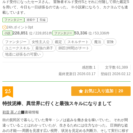
ルド受付になったセーヌさん。 冒険者ギルド受付Sとそれに付随して得た鑑定S
を用いて、今日も一日頑張るのであった。 ※小説家になろう、カクヨムでも連
載しています。
ファンタジー
連載中
長編
24h.ポイント
0pt
228,851
53,336
位 / 228,851件
位 / 53,336件
小説
ファンタジー
ファンタジー
女性主人公
鑑定
スキルチート
魔法
冒険
ユニークスキル
最強の弟子
師匠(仲間)がチート
地道に頑張るの可愛い
感想数 1
文字数 61,389
最終更新日 2026.03.17
登録日 2026.02.12
25
お気に入り追加
20
特技泥棒、異世界に行くと最強スキルになりまして
初昔 茶ノ介
書籍情報
街の貧民区で暮らしていた青年・シノは盗みを働き金を稼いでいた。 それが間
違っていることはわかっていたが、生きるためには仕方なかった。 圧倒的な盗
みの才能──周囲を見渡す広い視野、状況を見定める判断力、そして実行に移す