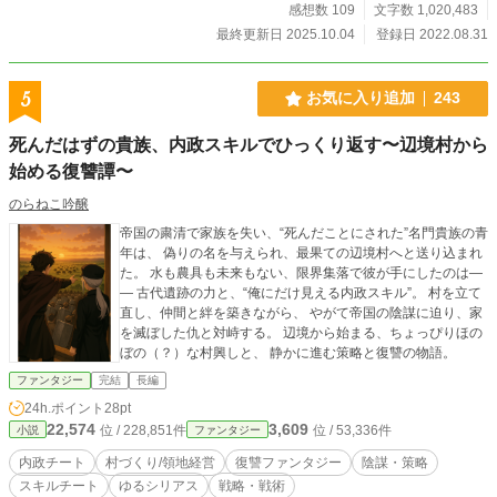
感想数 109
文字数 1,020,483
最終更新日 2025.10.04
登録日 2022.08.31
5
お気に入り追加
243
死んだはずの貴族、内政スキルでひっくり返す〜辺境村から
始める復讐譚〜
のらねこ吟醸
帝国の粛清で家族を失い、“死んだことにされた”名門貴族の青
年は、 偽りの名を与えられ、最果ての辺境村へと送り込まれ
た。 水も農具も未来もない、限界集落で彼が手にしたのは―
― 古代遺跡の力と、“俺にだけ見える内政スキル”。 村を立て
直し、仲間と絆を築きながら、 やがて帝国の陰謀に迫り、家
を滅ぼした仇と対峙する。 辺境から始まる、ちょっぴりほの
ぼの（？）な村興しと、 静かに進む策略と復讐の物語。
ファンタジー
完結
長編
24h.ポイント
28pt
22,574
3,609
位 / 228,851件
位 / 53,336件
小説
ファンタジー
内政チート
村づくり/領地経営
復讐ファンタジー
陰謀・策略
スキルチート
ゆるシリアス
戦略・戦術