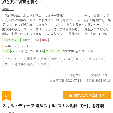
娘と共に復讐を誓う～
斑塚レン
「私が死ねば、あなたも死ぬ。つまり一蓮托生――――」 かつて最強とよば
れた伝説の冒険者、ゼロ・エドウィン。彼は勇者パーティーと行動を共にし、裏
切られ、そして殺されてしまった。 しかし、自らを魔族と人類のハーフと名
乗る謎の少女、ローネ・フリルによって再び命を授かる。 最強クラスだった
魔法、世界一のスキル保有数。その両方を失い、最弱として成り下がったゼロだ
が、復讐心だけは人一倍。 勇者パーティーによって、家族や仲間たちを皆殺
ファンタジー
連載中
長編
R15
しにされた魔王の娘、ローネ。彼女もまた、同じく復讐心を抱く同士である。
24h.ポイント
0pt
そんな復讐に囚われる二人だが、蘇生魔法しか使えないローネに、魔法を使え
228,851
53,336
位 / 228,851件
位 / 53,336件
小説
ファンタジー
ずスキルを持たないゼロ。 しかし、通りがかりの魔獣に殺され、蘇生された
ゼロはとあることに気づく。 「スキルが……増えてやがる……！」 死ねば死
ファンタジー
異世界
勇者
冒険
バトル
魔法
スキルチート
ぬほど、スキルが増える『下克上』。 彼はこのスキルを活用し、何度も死に
魔王
ざまあ要素あり
復讐
ながら復讐を目指し、やがて最強へと成り上がっていく。
感想数 0
文字数 5,091
最終更新日 2021.07.18
登録日 2021.07.18
15
お気に入り追加
1
スキル・ディーフ 違法スキル｢スキル泥棒｣で相手を蹂躙