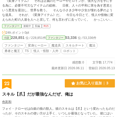
《変身アイテム》 それは正義のヒーローやヒロインが、強大な力を手にす
る為に、必要不可欠なアイテムの総称。 日夜、人々の平和に害を為す悪党と
いう悪党を退治し、世界を救う。 そんな小さき少年や少女が憧れる夢のよう
な道具。 それが、《変身アイテム》だ。 今日も今日とて、怪人や怪物に変
えられた町の人達を人へと戻して、何も言わずに去っていく。 かっこいい
事、この上ない。 あんなかっこいいヒーロー達のようになれたら………。
ファンタジー
連載中
長編
R15
そんな馬鹿げた事を何度も、何度も思い続けて--------- 夢に見て--------- そし
24h.ポイント
0pt
て、その想いが届いた………………そう思っていたのに………………。 「何
228,851
53,336
位 / 228,851件
位 / 53,336件
小説
ファンタジー
で、ヒロインなのよ！！ 普通は、ヒーロー側の方でしょうが！！！」 これ
は、何故か、《少女系の変身アイテム》を手にしてしまった《少年》が、勇者達
ファンタジー
変身ヒーロー
魔道具
スキルチート
魔法
と共に、《魔王・ダークメア》と戦い続ける物語。 ------------------------------------
勇者と魔王
TS
怪人・怪獣・人外
ロボット
※何となく、某番組等を見続けて、ふと、思いついた作品です。 あまり、
期待せずに、読んで貰えたら、幸いです。 ※なろうで、ご覧になられたい方
は、下記のアドレスをご利用ください。 https://ncode.syosetu.com/n8353ko/
感想数 0
文字数 17,774
最終更新日 2026.06.11
登録日 2026.05.13
22
お気に入り追加
3
スキル【爪】だが最強なんだぜ、俺は
色彩和
フォイ・クローゼは白銀の狼の獣人。彼のスキルは【爪】という変わったものだ
ったが、そのスキルの使い方が上手く、いつしか最強となっていた。 彼にはい