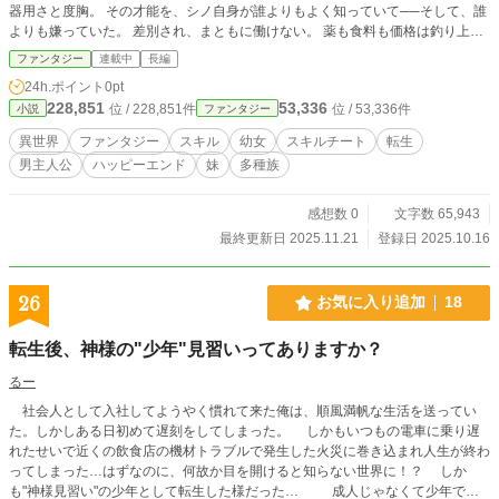
器用さと度胸。 その才能を、シノ自身が誰よりもよく知っていて──そして、誰
よりも嫌っていた。 差別され、まともに働けない。 薬も食料も価格は釣り上げ
られ、罪悪感を押し殺して手に入れた金は、病弱な妹の薬ひとつで消えていく。
ファンタジー
連載中
長編
嫌っていても──シノには、盗む以外に道がなかった。 そして、シノは盗みを働
24h.ポイント
0pt
いたところを捕まり、不慮の事故で命を落としてしまう。 そんなシノが再び目
228,851
53,336
位 / 228,851件
位 / 53,336件
小説
ファンタジー
を開けたら目の前には神を名乗る女性がいて、異世界に行かないかと言われ
て……。 盗みの才能、異世界で覚醒！ 次の人生こそ、この才能で幸せに！ ーー
異世界
ファンタジー
スキル
幼女
スキルチート
転生
ーーーーーーーーーーーーーーーー のんびり書いていければと思います。 よか
男主人公
ハッピーエンド
妹
多種族
ったら楽しんでいただけると嬉しいです。
感想数 0
文字数 65,943
最終更新日 2025.11.21
登録日 2025.10.16
26
お気に入り追加
18
転生後、神様の"少年"見習いってありますか？
るー
社会人として入社してようやく慣れて来た俺は、順風満帆な生活を送ってい
た。しかしある日初めて遅刻をしてしまった。 しかもいつもの電車に乗り遅
れたせいで近くの飲食店の機材トラブルで発生した火災に巻き込まれ人生が終わ
ってしまった…はずなのに、何故か目を開けると知らない世界に！？ しか
も"神様見習い"の少年として転生した様だった… 成人じゃなくて少年で、