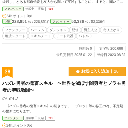
経過し、とある都市伝説を友人から聞いて実践することに。 すると、聞いてい
た内容とは異なるものの、レアドロップ＆レアスキルを手に入れてしまう！ 手
ファンタジー
連載中
長編
R15
に入れたものを活かすため、一度は去った配信業界へと戻ることを決める。 そ
24h.ポイント
0pt
んな矢先、ダンジョンで狩りをしていると少女達の危機的状況を助け、しかも一
228,851
53,336
位 / 228,851件
位 / 53,336件
小説
ファンタジー
部始終が配信されていてバズってしまう。 無名にまで落ちてしまったが、一躍
時の人となり、その少女らとパーティを組むことになった。 和昌は次々と偉業
ファンタジー
ハーレム
ダンジョン
配信
男主人公
成り上がり
を成し遂げ、底辺から最速で成り上がっていく。
追放スタート
スキルチート
チート武器
バトル
感想数 0
文字数 200,699
最終更新日 2025.01.22
登録日 2023.08.31
28
お気に入り追加
18
ハズレ勇者の鬼畜スキル 〜世界を滅ぼす闇勇者とプラモ勇
者の聖戦激闘〜
のりのれん
《ハズレ勇者の鬼畜スキル》の続きです。 プロット等の修正の為、不定期
の更新になります。
ファンタジー
連載中
長編
R15
24h.ポイント
0pt