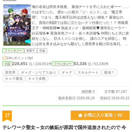
俺の名前は阿良木龍夜。 最強チートを手に入れた者ーー ……
のはずだった。 授かった能力『ジ・エンド』は、“魔王専
用”。 つまり、魔王相手以外ほぼ使えない雑魚？ 最強なの
に、普段の戦闘では役に立たないクソ仕様だった！？ 情報屋
王子・神崎新羅👑 熱血タンク・森嶋郁夜🛡 優等生ヒーラー・
白石瑠依🍀 変身灰色フード・佐々木詩連🦜‬ 仲間たちと共に依
頼をこなし、 巨大ミジンコを倒し、 謎のコアを回収し、 時
には街を巻き込みながら騒がしく異世界を駆け回る毎日。 し
かしその裏では、 “魔王復活”に繋がる不穏な影も動き始めて
ファンタジー
連載中
長編
いて――。 ギャグ多め！ でも時々シリアス！ クセの強い仲
24h.ポイント
0pt
間たちと送る、 カオス全開の異世界ファンタジー！
228,851
53,336
位 / 228,851件
位 / 53,336件
小説
ファンタジー
異世界
ギャグ・シリアスあり
ギャグ
スキルチート
最強？
キャラ重視
キャラ多数
感想数 0
文字数 67,187
最終更新日 2026.06.20
登録日 2026.05.22
17
お気に入り追加
52
テレワーク聖女～女の嫉妬が原因で国外追放されたので 今