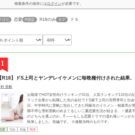
検索条件の保存には
ログイン
が必要です。
恋愛
R18のみ
ドＳ
テゴリ
R指定
タグ
1
【R18】ドS上司とヤンデレイケメンに毎晩種付けされた結果
雪村 里帆
お陰様でHOT女性向けランキング31位、人気ランキング132位
ラック企業から転職した先の会社でドS歳下上司の宮野孝司と出会
日、中学時代に里帆に告白してきた同級生のイケメン・桜庭亮が里
猥不埒な雪村里帆のめまぐるしい二重恋愛生活が始まる…！優柔不
のどちらを選ぶのか…⁉︎ ——もしも恋愛ドラマの濡れ場シーンが
執筆しました。長編です。 ※連載当時のものです。
恋愛
完結
長編
R18