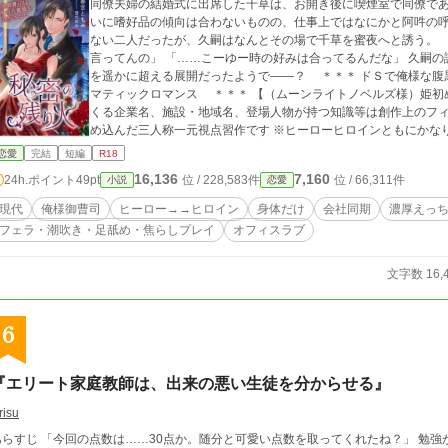
同僚夫婦の結婚式に出席した千草は、お開き後に喫煙室で同僚で
いに嗜好品の傾向は合わないものの、仕事上ではなにかと阿吽の
ない二人だったが、久嗣はなんとその場で千草を蜜夜へと誘う。 「待ちきれないって言ってるみたいでエモいって
言ってんの」 「……こーゆー時の好みは合ってるんだな」 久嗣の誘いに乗った千草を待っていたのは、彼女の想像
を遥かに超える展開だったようで――？ ＊＊＊ ドＳで俺様な腹黒御曹司×結婚願望なし勝気OLが繰り広げるドラ
マティックロマンス ＊＊＊ 【（ムーンライトノベルズ様）姫初め2023】参加作品です。 ＊＊＊ ◎作中に出て
くる企業名、施設・地域名、登場人物が持つ知識等は創作上のフィクションです ※作者が読
め込んだ三人称一元視点習作です ※ヒーローヒロインともにかな
なろうに別名義で投稿した短編「秘密の残り火」を加筆修正し、Ｒシーンを加えています Il
恋愛
完結
短編
R18
Design：井笠詩先生
16,136
7,160
24h.ポイント
49pt
位 / 228,583件
位 / 66,311件
小説
恋愛
現代
俺様御曹司
ヒーロー→→ヒロイン
身体だけ
会社同期
濃厚えっ
フェラ・潮吹き・足舐め・焦らしプレイ
オフィスラブ
文字数 16,
6
『エリート家庭教師は、出来の悪い生徒を分からせる』
risu
らすじ 「今回の点数は……30点か。随分と可愛い点数を取ってくれたね？」 勉強が大の苦手な女子高生・詩織（しおり）の元にや