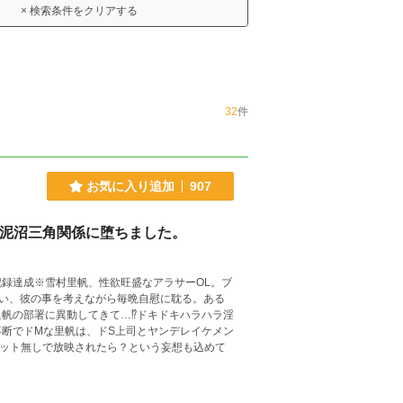
× 検索条件をクリアする
32
件
お気に入り追加
907
、泥沼三角関係に堕ちました。
の記録達成※雪村里帆、性欲旺盛なアラサーOL。ブ
い、彼の事を考えながら毎晩自慰に耽る。ある
帆の部署に異動してきて…⁉︎ドキドキハラハラ淫
断でドMな里帆は、ドS上司とヤンデレイケメン
カット無しで放映されたら？という妄想も込めて