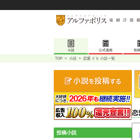
小説
公式漫画
投
TOP
>
小説
>
恋愛 ドＳ 小説一覧
恋
投稿小説