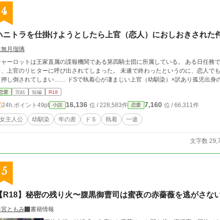
4
ハニトラを仕掛けようとしたら上官（恋人）におしおきされた
水無月瑠璃
シャーロットは王家直属の諜報機関である第四騎士団に所属している。 ある日任務
上官のリヒターに呼び出されてしまった。 未遂で終わったというのに、恋人でもあるリヒターは怒り心頭。 「おしおき」と称し
て押し倒されてしまい…… ドSで執着心が凄まじい上官（幼馴染）×訳あり孤児出
恋愛
完結
短編
R18
16,136
7,160
24h.ポイント
49pt
位 / 228,583件
位 / 66,311件
小説
恋愛
女主人公
幼馴染
年の差
ドＳ
執着
一途
文字数 29,
5
【R18】秘密の残り火〜腹黒御曹司は蜜夜の赤薔薇を逃がさな
春宮ともみ
書籍情報