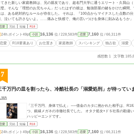
ってきた新しい家庭教師は、兄の親友であり、超名門大学に通うエリート・久我山（
完璧。そんな「理想のお兄ちゃん」だったはずの彼は、勉強部屋の鍵をかけた瞬間、**冷徹な
、ある絶対的なルールが存在した。 それは、『100点からマイナスした点数の分だけ、お仕置きを受けること』。 「残りの70
、泣いても許さないよ。……痛みと快感で、俺の言いつけを身体に刻み込もうか」 手のひらで真っ赤になるまで躾けられたり、
い吐息で思考を溶かされたり。 過保護でサディスティックな彼の指導は、成績が上がるに
恋愛
完結
短編
R18
 逃げ場のない密室で繰り広げられる、減点方式の溺愛レッスン。 久我山 湊（くがやま みなと） 年齢： 22歳（国立T
16,136
7,160
24h.ポイント
49pt
位 / 228,583件
位 / 66,311件
小説
恋愛
年） 属性： エリート / 兄の親友 / ドS / 過保護 / 執着 人物： 詩織の兄の幼馴染であり、親友。 頭脳明晰、容姿端麗で、周
囲からは「爽やかな好青年」として信頼されている。 しかし本性は、極度の独占欲と
恋愛
R18要素あり
お仕置き
家庭教師
スパンキング
独占欲
溺愛
ており、家庭教師という立場を利用して、彼女を自分好みの「悪いことができない子
のまま冷たい声でお仕置きを宣告する。 橘 詩織（たちばな しおり） 年齢： 17歳（高校2年生） 属性： 勉強嫌い / 素直 / 泣き虫 /
感想数 1
文字数 185,
/ 感度良好 人物： 勉強が大の苦手で、補習常連の劣等生。 素直で騙されやすい性格。久我山の「表の顔」に憧れていたが、
家庭教師初日にその幻想を打ち砕かれる。 お尻を叩かれる痛みや、甘く責められる快
れることに恐怖を感じつつも、たまに見せる彼の過剰な愛に依存し始めている。
7
三千万円の皿を割ったら、冷酷社長の「溺愛処刑」が待ってい
LMA
「三千万円、身体で払え」 ──借金のカタに抱かれた相手は、R1
つ、銀縁メガネの冷徹社長でした。 オタク処女×ドＳ社長の勘違
ハッピーエンドです。
恋愛
完結
短編
R18
16,136
7,160
24h.ポイント
49pt
位 / 228,583件
位 / 66,311件
小説
恋愛