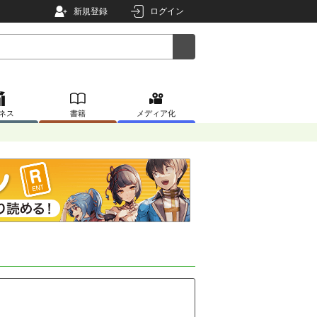
新規登録
ログイン
ネス
書籍
メディア化