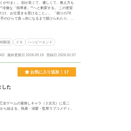
くがやま）。 顔が良くて、優しくて、教え方も
「指導者」**へと豹変する。 この密室
甘
つれてエスカレートしていき……？ 「よそ
Sっ気を持つ支配者。 詩織のことを昔から狙っ
幼馴染
ドＳ
ハッピーエンド
」に再教育しようと企む。 怒ると敬語になり、
802
最終更新日 2026.05.10
登録日 2026.02.07
感に弱く、久我山に逆らえない。 厳しく管理さ
お気に入り追加
17
ました
8乙女ゲームの最推しキャラ（２次元）に瓜二
いから始まる、執着・溺愛・監禁ラブコメディ。