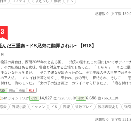
日常
コメディ
らぶえっち
溺愛
ドＳ
感想数 0
文字数 180,
3
歪んだ三重奏 ~ドS兄弟に翻弄されル~ 【R18】
弓月
の舞台は、西暦2065年のとある国。 治安の乱れたこの国においてボディーガードは各界の要人や芸能人から大変な需要であ
その組織はある意味、警察と対立する立場でもあった。 『 ＬＧＡ 』 そこは最難関のガードマン養成校。 枢木 ミレイ( 18 )は
女性入学者だ。 そこで彼女が出会ったのは、実力主義のその世界で頭角を現す非凡な三兄弟。 彼等は天才にして──最
レイは彼等と対立し、襲われ、歩み寄り、拒絶され、そして……惹かれていくことになる。 「こいつは俺が先に目
、俺のモンだ」 「女の子の泣き顔は、カワイイから好きだよ」 「痕を付けてやろうか……他の奴が引くくらいの、ﾄﾞｷﾞﾂｲの
を」 
恋愛
完結
長編
R18
14,927
6,658
24h.ポイント
56pt
位 / 228,583件
位 / 66,311件
小説
恋愛
恋愛
官能小説
イケメン
ドＳ
官能
複数プレイ
陵辱表現あり
強
感想数 0
文字数 221,