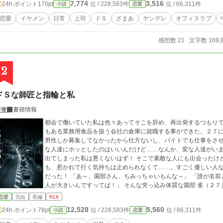
7,774
3,516
24h.ポイント
170pt
位 / 228,583件
位 / 66,311件
小説
恋愛
恋愛
イケメン
日常
上司
ドＳ
ざまあ
ヤンデレ
オフィスラブ
感想数 21
文字数 169,
2
ドＳな師匠と指輪と私
饕餮
書籍情報
都会で働いていた私は色々あってそこを辞め、再出発するつもり
もある業務用食品を扱う会社の倉庫に就職する事ができた。２７
男性しか募集してなかったから仕方ないし、バイトでも仕事をさ
な人達にホッとしたのはいいんだけど……なんか、変な人達がい
出てしまった私は悪くないはず！ そこで素敵な人にも出会ったけど、彼は左の薬指に指輪をしている人だった。で
も、惹かれて行く気持ちは止められなくて……。すごく優しい人
だった！ 「あ～、園部さん、ちみっちゃいもんな～」 「誰が名前と一緒で雀みたいにチビですかっ！ 私より他の
人が大きいんですってば！」 そんな突っ込み体質な園部 雀（２７）と、鬼畜ドＳな寺坂 良裕（３２）のお話。 ★
サブタイの後ろにある★は寺坂視点です。 ★ この物語はフィクションです。実在の人物及び団体等とは一切関係あ
恋愛
完結
長編
R18
りません。
12,528
5,560
24h.ポイント
78pt
位 / 228,583件
位 / 66,311件
小説
恋愛