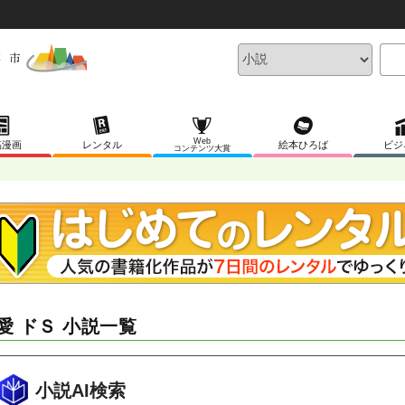
Web
稿漫画
レンタル
絵本ひろば
ビジ
コンテンツ大賞
愛 ドＳ 小説一覧
小説AI検索