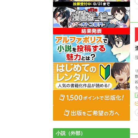
物語
り、
数少ない
凶の三人組。 ミ
を付けた
小説（外部）