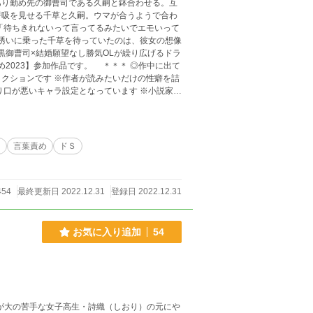
あり勤め先の御曹司である久嗣と鉢合わせる。互
呼吸を見せる千草と久嗣。ウマが合うようで合わ
みたいだけの性癖を詰
り口が悪いキャラ設定となっています ※小説家に
lustrator：雪代ゆゆ先生
ち
言葉責め
ドＳ
454
最終更新日 2022.12.31
登録日 2022.12.31
お気に入り追加
54