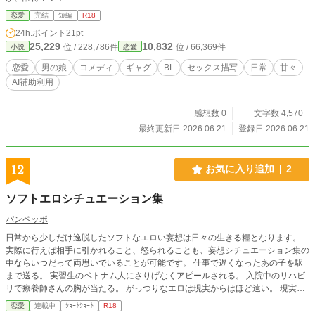
恋愛
完結
短編
R18
24h.ポイント
21pt
25,229
10,832
位 / 228,786件
位 / 66,369件
小説
恋愛
恋愛
男の娘
コメディ
ギャグ
BL
セックス描写
日常
甘々
AI補助利用
感想数 0
文字数 4,570
最終更新日 2026.06.21
登録日 2026.06.21
12
お気に入り追加
2
ソフトエロシチュエーション集
パンペッポ
日常から少しだけ逸脱したソフトなエロい妄想は日々の生きる糧となります。
実際に行えば相手に引かれること、怒られることも、妄想シチュエーション集の
中ならいつだって両思いでいることが可能です。 仕事で遅くなったあの子を駅
まで送る。 実習生のベトナム人にさりげなくアピールされる。 入院中のリハビ
リで療養師さんの胸が当たる。 がっつりなエロは現実からはほど遠い。 現実で
相手を傷つけたくはない。 ストレスはソフトなエロで吹き飛ばせる。 ソフトな
恋愛
連載中
ｼｮｰﾄｼｮｰﾄ
R18
エロを、全ての人の傍らに。 ※そのうちハードエロ集も書くかもです。