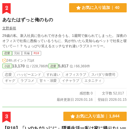
2
お気に入り追加
40
あなたはずっと俺のもの
文野多咲
29歳の私、新入社員に告られて付き合うも、1週間で振られてしまった。 深夜の
オフィスで社長に愚痴っているうちに、気が付いたら見知らぬベットで社長と寝
ていて―！？ ちょっぴり笑えるエッチなすれ違いラブストーリー。
恋愛
完結
長編
R18
24h.ポイント
71pt
13,170
5,817
位 / 228,786件
位 / 66,369件
小説
恋愛
恋愛
ハッピーエンド
すれ違い
オフィスラブ
スパダリ御曹司
ギャグ
ラブコメ
甘々・溺愛
イチャラブ
エタニティ
感想数 0
文字数 52,017
最終更新日 2026.01.16
登録日 2026.01.15
3
お気に入り追加
1,844
【R18】「いのちだいじに」隠遁生活ー私は家に帰りたいー