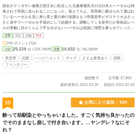
国名がクソダサい健康王国王女に転生した元健康優良児の元日本人ヘーゼルは拘
束されて帝国に送られることになった。覚えてろよ。荷馬車に載せられて運ばれ
ているへーゼルを見に来た美と愛の神の加護をもつ帝国皇帝ビザステリオはさっ
さと道中でへーゼルを手篭めにして結婚する。調教してくる皇帝だが美術品レベ
ルの美貌に目がくらんで手を出せないへーゼルは祖国に憎悪を募らせていった。
護衛騎士を削りながらもラブラブ生活を送っていたヘーゼルと皇帝ビザステリオ
恋愛
完結
短編
R18
だったが帝国元老院の結婚反対派が直談判しにきてあまりの無礼さに手始めに王
24h.ポイント
21pt
国を滅ぼそうと出奔するヘーゼル。しかし既に祖国健康王国は……。
25,229
10,832
位 / 228,786件
位 / 66,369件
小説
恋愛
異世界
恋愛
ハッピーエンド
ギャグ
ざまぁ要素あり
調教
ファンタジー
感想数 0
文字数 37,905
最終更新日 2021.03.26
登録日 2021.02.20
10
お気に入り追加
534
酔って幼馴染とやっちゃいました。すごく気持ち良かったの
でそのままなし崩しで付き合います。…ヤンデレ？なにそ
れ？