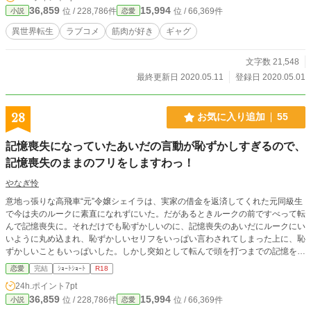
36,859
15,994
位 / 228,786件
位 / 66,369件
小説
恋愛
異世界転生
ラブコメ
筋肉が好き
ギャグ
文字数 21,548
最終更新日 2020.05.11
登録日 2020.05.01
28
お気に入り追加
55
記憶喪失になっていたあいだの言動が恥ずかしすぎるので、
記憶喪失のままのフリをしますわっ！
やなぎ怜
意地っ張りな高飛車“元”令嬢シェイラは、実家の借金を返済してくれた元同級生
で今は夫のルークに素直になれずにいた。だがあるときルークの前ですべって転
んで記憶喪失に。それだけでも恥ずかしいのに、記憶喪失のあいだにルークにい
いように丸め込まれ、恥ずかしいセリフをいっぱい言わされてしまった上に、恥
ずかしいこともいっぱいした。しかし突如として転んで頭を打つまでの記憶を取
り戻し、記憶喪失のあいだの出来事も都合よく忘れるなどという展開が訪れなか
恋愛
完結
ｼｮｰﾄｼｮｰﾄ
R18
ったシェイラは、恥ずかしさに身悶えし―― 「記憶喪失になっていたあいだの
24h.ポイント
7pt
言動が恥ずかしすぎますわっ……そうだ！ 記憶喪失のままのフリをしましょ
36,859
15,994
位 / 228,786件
位 / 66,369件
小説
恋愛
う！」 ※性的表現あり。具体的なエロは冒頭部のみ。♡喘ぎ、擬音、淫語、中