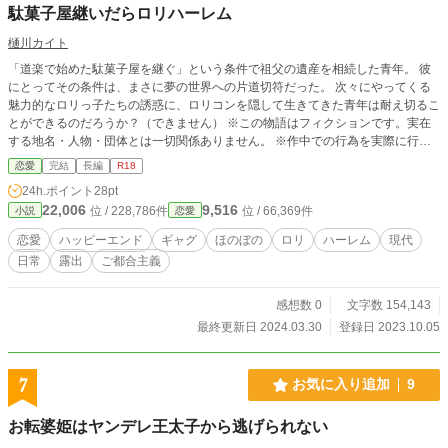
駄菓子屋継いだらロリハーレム
樋川カイト
「道楽で始めた駄菓子屋を継ぐ」という条件で祖父の遺産を相続した青年。 彼
にとってその条件は、まさに夢の世界への片道切符だった。 次々にやってくる
魅力的なロリっ子たちの誘惑に、ロリコンを隠して生きてきた青年は耐え切るこ
とができるのだろうか？（できません） ※この物語はフィクションです。実在
する地名・人物・団体とは一切関係ありません。 ※作中での行為を実際に行っ
た場合、法律に違反してしまう可能性がありますのでご注意ください。
恋愛
完結
長編
R18
24h.ポイント
28pt
22,006
9,516
位 / 228,786件
位 / 66,369件
小説
恋愛
恋愛
ハッピーエンド
ギャグ
ほのぼの
ロリ
ハーレム
現代
日常
露出
ご都合主義
感想数 0
文字数 154,143
最終更新日 2024.03.30
登録日 2023.10.05
7
お気に入り追加
9
お転婆姫はヤンデレ王太子から逃げられない