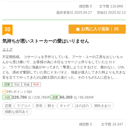
感想数 0
文字数 116,866
最終更新日 2025.04.27
登録日 2025.02.13
32
お気に入り追加
25
気持ちが悪いストーカーの愛はいりません
ユミグ
不定期投稿。 コサージュを手作りしている、ブーケ・ユーの工房をおじいちゃ
んから受け継いで、お客様の為に今日もコサージュ作りをしていたヒロイ
ン、“ラウラ”の元に強盗がやってきた！撃退しようとするけど、敵わない。けれ
ども、諦めず奮闘していた所にドタバタと、強盗が侵入してきた時よりも大きな
音を立ててやってきたのは騎士団の人達だった。そのうちの1人に恋をし
て………そして………「手垢を舐めたいな！」「だから気持ち悪いって言ってる
恋愛
完結
長編
R18
でしょっ！？」初恋相手が気持ち悪い言動をしたお陰？で、玉砕したヒロインと
24h.ポイント
0pt
は違い、初めて恋に落ちたヒーローはどこまでもラウラに付きまとってきて……
228,786
66,369
位 / 228,786件
位 / 66,369件
小説
恋愛
初恋✕初恋のほのぼのラブ？ギャグ？ストーリー。
恋愛
ラブコメ
団長
騎士
ギャグ
ほのぼの
潮吹きあり
残酷な描写あり
感想数 0
文字数 16,347