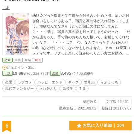
にあ
幼馴染だった瑞貴と半年前から付き合い始めた凛。清いお付
き合いをしているある日、瑞貴と凛の体が入れ替わってしま
う。性欲なんてなさそうだった彼氏の体になってみた
ら・・・凛は、瑞貴の真の姿を知ってしまうのだった。 「だ
から凛ちゃん、手で俺のおちんちん扱いて、射精してくれな
いかな？」 「・・・は？」 今、なんて言った？ 入れ替わり
の理由など特に出てこないかもしれません。 アホエロ安直コ
メディです。サクっと楽しく読み終わりたい方にお勧め。体
が入れ替わってオナニーする描写あります。最後まで特にす
恋愛
完結
短編
R18
れ違いもツンもなく、いちゃいちゃラブラブします。 ムーン
24h.ポイント
35pt
ライトノベルズに掲載時には、恋愛日間ランキングで7位、週
19,666
8,495
位 / 228,786件
位 / 66,369件
小説
恋愛
間ランキング25位に入りました！
恋愛
ラブコメ
ハッピーエンド
ギャグ
幼馴染
らぶえっち
現代ファンタジー
入れ替わり
高校生
ＴＳ
感想数 0
文字数 26,461
最終更新日 2021.09.02
登録日 2021.09.02
6
お気に入り追加
104