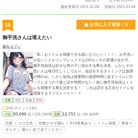
最終更新日 2021.01.06
登録日 2021.01.04
16
お気に入り追加
0
御手洗さんは堪えたい
藤丸セブン
「私！おトイレを我慢できる様になりたい！！！」 お手洗い
が近いことがコンプレックスな193センチの普通の女の子、
御手洗知佳は好きな男の子に告白する事を決意。しかしその
想い人は毎日忙しくしており、会話をするタイミングは放課
の間のみ。しかし知佳は授業間の放課時間に必ずトイレに行
ってしまうので彼と話す時間がない！故に御手洗知佳はトイ
レを我慢する事を決意する！ これは恋する乙女がトイレを
我慢するラブストーリー！？
恋愛
完結
短編
R18
24h.ポイント
14pt
30,096
12,751
位 / 228,786件
位 / 66,369件
小説
恋愛
恋愛
エロ注意
性癖がダダ漏れ
R18要素あり
トイレ我慢
青春？
ギャグ
暖かい目で見てください