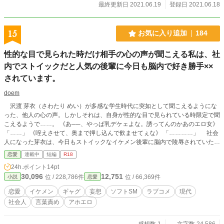
最終更新日 2021.06.19
登録日 2021.06.18
15
お気に入り追加
184
性的な目で見られた時だけ相手の心の声が聞こえる私は、社
内でストイックだと人気の後輩に今日も脳内で好き勝手××
されています。
doem
沢渡 芽衣（さわたり めい）が多感な学生時代に突如として聞こえるようにな
った、他人の心の声。しかしそれは、自身が性的な目で見られている時限定で聞
こえるようで……。 《あ──、やっぱ乳デケェよな。誘ってんのかあのエロ女》
「……」 《咥えさせて、奥まで押し込んで飲ませてぇな》 「…………」 社会
人になった芽衣は、今日もストイックなイケメン後輩に脳内で陵辱されていた。
（タイトル通りの内容。ちょっとかわいいアホエロが書きたくなって書きまし
恋愛
連載中
短編
R18
た。ややM向け）
24h.ポイント
14pt
30,096
12,751
位 / 228,786件
位 / 66,369件
小説
恋愛
恋愛
イケメン
ギャグ
妄想
ソフトSM
ラブコメ
現代
社会人
言葉責め
アホエロ
感想数 1
文字数 24,586