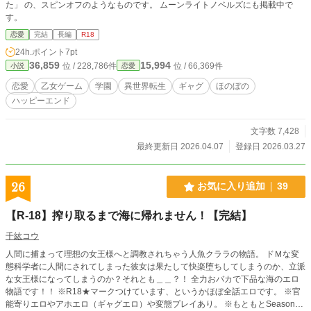
た」 の、スピンオフのようなものです。 ムーンライトノベルズにも掲載中で
す。
恋愛
完結
長編
R18
24h.ポイント
7pt
36,859
15,994
位 / 228,786件
位 / 66,369件
小説
恋愛
恋愛
乙女ゲーム
学園
異世界転生
ギャグ
ほのぼの
ハッピーエンド
文字数 7,428
最終更新日 2026.04.07
登録日 2026.03.27
26
お気に入り追加
39
【R-18】搾り取るまで海に帰れません！【完結】
千紘コウ
人間に捕まって理想の女王様へと調教されちゃう人魚クララの物語。 ドＭな変
態科学者に人間にされてしまった彼女は果たして快楽堕ちしてしまうのか、立派
な女王様になってしまうのか？それとも＿＿？！ 全力おバカで下品な海のエロ
物語です！！ ※R18★マークつけています、というかほぼ全話エロです。 ※官
能寄りエロやアホエロ（ギャグエロ）や変態プレイあり。 ※もともとSeason１