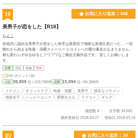
酒を飲むシーンが出てきますが、登場人物はみんな20歳以上です。 [更新情報] T
witter：@muramurapara ※更新情報はこちらをチェック！ 気軽に遊びに来てね
19
お気に入り追加
546
ー！！
美男子が恋をした【R18】
ちよこ
自他共に認める美男子が恋をした相手は真面目で地味な派遣社員だった… 一目
惚れから始まる執着・溺愛ストーリー ヒロインへの愛の暴走が止まりません。
相も変わらずゆるゆるとフワフワなご都合主義作品です。 宜しくお願いしま
す。
恋愛
完結
短編
R18
24h.ポイント
7pt
36,859
15,994
位 / 228,786件
位 / 66,369件
小説
恋愛
イケメン
オフィスラブ
執着・溺愛
美男子
残念なイケメン
地味女子
ハッピーエンド
変態主人公
ラブコメ
ギャグ
感想数 4
文字数 34,682
最終更新日 2026.03.27
登録日 2019.03.16
20
お気に入り追加
39