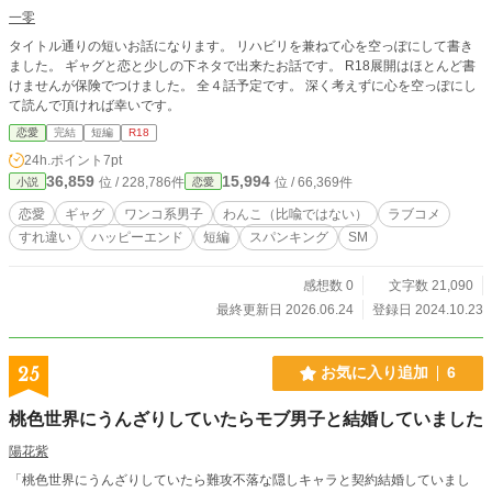
が出ることがあるかもしれませんがスカトロプレイは出てきません。 マジカル
一零
アナルなので事前準備なしで色々できることになってます。 あと黒幕とかは出
タイトル通りの短いお話になります。 リハビリを兼ねて心を空っぽにして書き
てきません。 自分で書いた話、書いてあるうちに愛着も湧いてきたので死ぬほ
ました。 ギャグと恋と少しの下ネタで出来たお話です。 R18展開はほとんど書
ど読み直してアホみたいに微修正入れてます。 何回読んでもアラが目立つ…
けませんが保険でつけました。 全４話予定です。 深く考えずに心を空っぽにし
て読んで頂ければ幸いです。
恋愛
完結
短編
R18
24h.ポイント
7pt
36,859
15,994
位 / 228,786件
位 / 66,369件
小説
恋愛
恋愛
ギャグ
ワンコ系男子
わんこ（比喩ではない）
ラブコメ
すれ違い
ハッピーエンド
短編
スパンキング
SM
感想数 0
文字数 21,090
最終更新日 2026.06.24
登録日 2024.10.23
25
お気に入り追加
6
桃色世界にうんざりしていたらモブ男子と結婚していました
陽花紫
「桃色世界にうんざりしていたら難攻不落な隠しキャラと契約結婚していまし