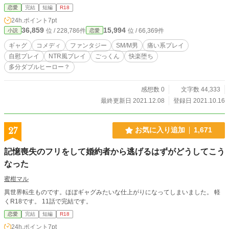
で終わらせていた話のため、Season２からちょっと毛色が変わってきますがご
恋愛
完結
短編
R18
了承ください。ダブルヒーロー展開（両方最低）になりますが直接的な複数プレ
24h.ポイント
7pt
イはありません。 ※合わないなと感じたらそっと閉じてください。 ◎ムーンラ
36,859
15,994
位 / 228,786件
位 / 66,369件
小説
恋愛
イトノベルズ様にも掲載しています。 ◆大団円でハッピーエンド的な最後では
ないかもしれません。予めご了承くださいませ。 ◆2021.12.8ミニ後日談更新
ギャグ
コメディ
ファンタジー
SM/M男
痛い系プレイ
自慰プレイ
NTR風プレイ
ごっくん
快楽堕ち
多分ダブルヒーロー？
感想数 0
文字数 44,333
最終更新日 2021.12.08
登録日 2021.10.16
27
お気に入り追加
1,671
記憶喪失のフリをして婚約者から逃げるはずがどうしてこう
なった
蜜柑マル
異世界転生ものです。ほぼギャグみたいな仕上がりになってしまいました。 軽
くR18です。 11話で完結です。
恋愛
完結
短編
R18
24h.ポイント
7pt