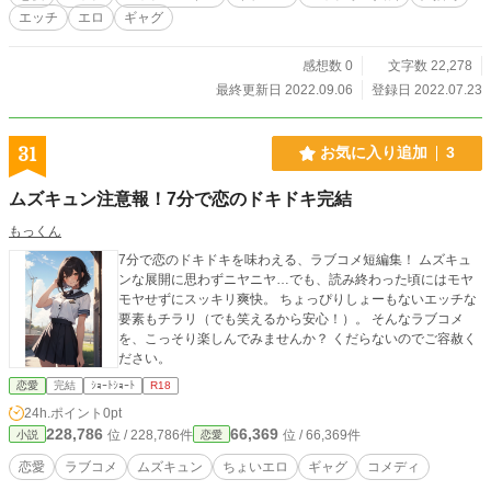
エッチ
エロ
ギャグ
感想数 0
文字数 22,278
最終更新日 2022.09.06
登録日 2022.07.23
31
お気に入り追加
3
ムズキュン注意報！7分で恋のドキドキ完結
もっくん
7分で恋のドキドキを味わえる、ラブコメ短編集！ ムズキュ
ンな展開に思わずニヤニヤ…でも、読み終わった頃にはモヤ
モヤせずにスッキリ爽快。 ちょっぴりしょーもないエッチな
要素もチラリ（でも笑えるから安心！）。 そんなラブコメ
を、こっそり楽しんでみませんか？ くだらないのでご容赦く
ださい。
恋愛
完結
ｼｮｰﾄｼｮｰﾄ
R18
24h.ポイント
0pt
228,786
66,369
位 / 228,786件
位 / 66,369件
小説
恋愛
恋愛
ラブコメ
ムズキュン
ちょいエロ
ギャグ
コメディ