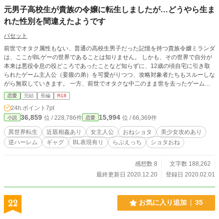
元男子高校生が貴族の令嬢に転生しましたが…どうやら生ま
れた性別を間違えたようです
バセット
前世でオタク属性もない、普通の高校生男子だった記憶を持つ貴族令嬢ミランダ
は、ここがBLゲーの世界であることは知りません。 しかも、その世界で自分が
本来は悪役令息の役どころであったことなど知らずに、12歳の頃自宅に引き取
られたゲーム主人公（妾腹の弟）を可愛がりつつ、攻略対象者たちもスルーしな
がら無双していきます。 一方、前世でオタクな中二のまま世を去ったゲーム主
人公（弟）のケインは、前世の姉にやらされたBLゲーム（18禁）の世界で総受
恋愛
完結
長編
R18
け主人公に転生した事実にガクブル。 貧乳・美乳・巨乳・爆乳・奇乳全てのオ
24h.ポイント
7pt
ッパイを愛するノンケ中学生だった彼は、自分のケツを狙ってくるかもしれない
36,859
15,994
位 / 228,786件
位 / 66,369件
小説
恋愛
攻略対象者たちと関わらないよう、しかし愛するミランダ姉さまには執着しなが
ら引きこもり生活を決意しますが…。 作者注意＞＞ 以前ムーンライト様で投稿
異世界転生
近親相姦あり
女主人公
おねショタ
美少女攻めあり
していた小説（非開示中）を元に書き直しました。 基本設定はともかく、主人
逆ハーレム
ギャグ
BL表現有り
らぶえっち
ショタおね
公格の二人のキャラや登場人物など、結構変わっておりますので、ご注意くださ
い なんちゃってBL世界の設定で、インモラル上等！ な、近親相姦ものであり
ます。 BLゲームの設定はそこそこで、作中のBL描写は匂わす程度のつもりです
感想数 8
文字数 188,262
が、「気配も嫌じゃ！」…な方は、避けていただいた方が良いかと思います。
最終更新日 2020.12.20
登録日 2020.02.01
ここまでの文章やタグの中、受け付けないものがある方は、ブラウザバックして
いただけると、お互い平穏に生きていけると思います＼(^o^)／ BL表現はネタ程
度。あくまでTLが本編です。よって、BLをガチで書くことはないので、ご安心
22
お気に入り追加
35
（？）くださいｗ ■ ☆はR15程度、★はR18程度のエロを突然ぶっこみます。
■ 序盤は纏めて更新予定ですが、徐々に更新ペースは緩くなっていくと思いま