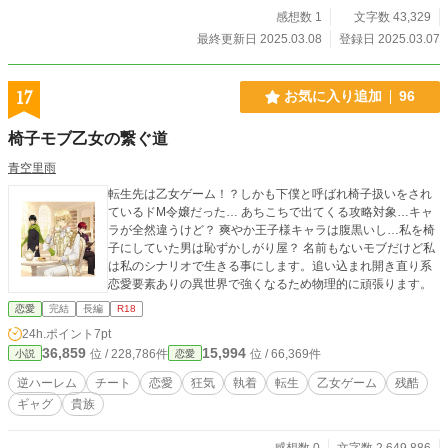
感想数 1
文字数 43,329
最終更新日 2025.03.08
登録日 2025.03.07
17
お気に入り追加
96
椅子モブ乙女の繋ぐ道
青空里雨
転生先は乙女ゲーム！？しかも下僕と呼ばれ椅子扱いをされ
ているドM令嬢だった… あちこちで出てくる攻略対象…キャ
ラが全然違うけど？ 爽やか王子様キャラは腹黒いし…私を椅
子にしていた男は恥ずかしがり屋？ 名前もないモブだけど私
は私のシナリオで生きる事にします。追い込まれ開き直り系
恋愛要素ありの異世界で強くなるため物理的に頑張ります。
恋愛
完結
長編
R18
24h.ポイント
7pt
36,859
15,994
位 / 228,786件
位 / 66,369件
小説
恋愛
逆ハーレム
チート
恋愛
狂気
執着
転生
乙女ゲーム
残酷
ギャグ
貴族
感想数 0
文字数 2,649,886