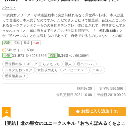
バセット
23歳喪女フリーターが就職活動中に突然前触れもなく異世界へ転移。 本人は至
って普通の日本人女子なのですが、ただでさえビビりで慎重派。昔読んだことの
あるダークファンタジーものの異世界テンプレ小説に毒されて、異世界なんてお
っかねぇっ！と、家に帰るまで引きこもり生活を満喫中。 「『俺TUEEEE』と
か『逆ハーレム』とかは読むものであって、自分でやるものじゃない」との信念
から、まっぴらごめんと回避して、チートスマホを片手に異世界テンプレを跨い
恋愛
完結
長編
R18
で通るつもりだったんですよ。ホントホント。 主人公大好き精霊さん（セコ
24h.ポイント
63pt
ム兼パトロン）とか、主人公に妄想こじらせて信仰してしまう獣人さんたち（信
13,973
6,163
位 / 228,786件
位 / 66,369件
小説
恋愛
者）とか、帰っちゃイヤイヤご主人大好き魔獣（ペット）とかが色々やらかして
くれますが……とりあえず、目立たず騒がれずいつのまにか元の世界に戻って
異世界転移
ギャグ
らぶえっち
獣人
逆ハーレム
る…みたいな感じで切り抜けたかったのですけどね……？ な、お話。 ご都合
ショタおねショタ
女性攻めあり
ハッピーエンド
エルフ
主義に理解があり、設定のユルさは笑って許し、見たくないものは避けて通れる
近親相姦あり
方推奨ｗ チートスマホの設定などは、多くのテンプレで成り立っていると思っ
ていただけると助かりますｗ そして、エロは突然やってきます。作者のリビド
ーの赴くまま襲ってきます。衝撃に備えて下さい。 R１５相当は※ R18相当
感想数 30
文字数 596,596
は※※ そのくせ豆腐メンタルなので、何卒お手柔らかにお願いしますm(__)m 本
最終更新日 2021.10.08
登録日 2019.09.23
編終了しており、現在は番外編を予約投稿にて更新中。
4
お気に入り追加
33
【完結】北の聖女のユニークスキル「おちんぽみるくをよこ