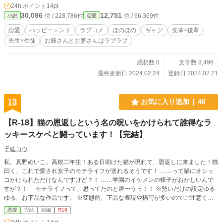
24h.ポイント
14pt
30,096
12,751
位 / 228,786件
位 / 66,369件
小説
恋愛
恋愛
ハッピーエンド
ラブコメ
ほのぼの
ギャグ
先輩×後輩
先生×生徒
お爺さんとお婆さんはラブラブ
感想数 0
文字数 8,496
最終更新日 2024.02.24
登録日 2024.02.21
13
お気に入り追加
46
【R-18】猫の恩返しという名の呪いをかけられて誰得なラ
ッキースケベと闘っています！【完結】
千紘コウ
私、真野めいこ。高校二年生！ある日助けた猫が現れて、恩返しに来ました！猫
曰く、これで愛され女子のモテライフが送れるそうです！ ……って猫にオシッ
コかけられただけなんですけど？！ ……学園のイケメンの様子がおかしいんで
すが？！ モテライフって、思ってたのと違〜うっ！！ ※勢いだけの設定ゆる
ゆる、お下品な作品です。 ※変態的、下品な表現や描写が多いのでご注意くだ
さい。 ※R18★マークつけていますが、ついてなくても変態描写が入っている
恋愛
完結
短編
R18
事がありますのであしからず。 ※ムーンライトノベルズ様にも掲載していま