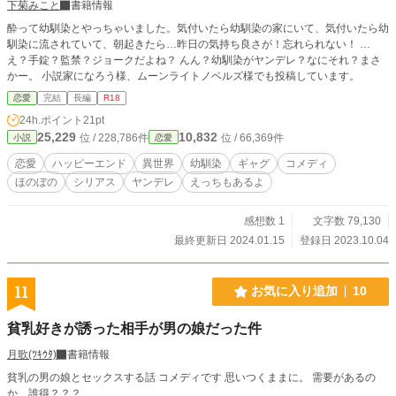
下菊みこと
書籍情報
酔って幼馴染とやっちゃいました。気付いたら幼馴染の家にいて、気付いたら幼
馴染に流されていて、朝起きたら…昨日の気持ち良さが！忘れられない！ …
え？手錠？監禁？ジョークだよね？ んん？幼馴染がヤンデレ？なにそれ？まさ
かー。 小説家になろう様、ムーンライトノベルズ様でも投稿しています。
恋愛
完結
長編
R18
24h.ポイント
21pt
25,229
10,832
位 / 228,786件
位 / 66,369件
小説
恋愛
恋愛
ハッピーエンド
異世界
幼馴染
ギャグ
コメディ
ほのぼの
シリアス
ヤンデレ
えっちもあるよ
感想数 1
文字数 79,130
最終更新日 2024.01.15
登録日 2023.10.04
11
お気に入り追加
10
貧乳好きが誘った相手が男の娘だった件
月歌(ﾂｷｳﾀ)
書籍情報
貧乳の男の娘とセックスする話 コメディです 思いつくままに。 需要があるの
か、誰得？？？