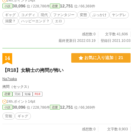
24h.ポイント
14pt
す。 ◆2022.3.19 番外編《完結》ー後編ー 更新
30,096
12,751
位 / 228,786件
位 / 66,369件
小説
恋愛
ギャグ
コメディ
現代
ファンタジー
変態
ぶっかけ
ヤンデレ
溺愛？
ハッピーエンド？
エロ
感想数 0
文字数 41,606
最終更新日 2022.03.19
登録日 2021.10.03
14
お気に入り追加
21
【R18】女騎士の拷問が怖い
Na7saka
拷問（セックス）
恋愛
完結
短編
R18
24h.ポイント
14pt
30,096
12,751
位 / 228,786件
位 / 66,369件
小説
恋愛
官能
ギャグ
感想数 0
文字数 8,903