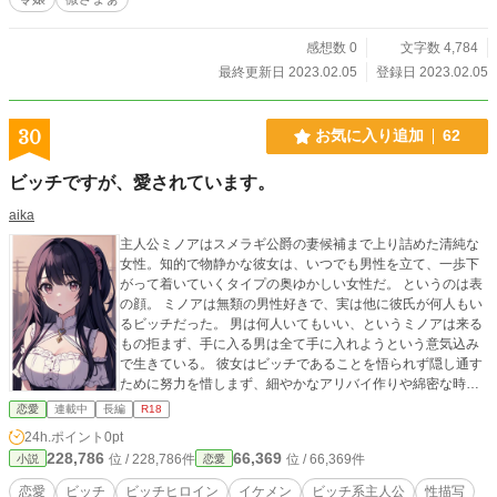
感想数 0
文字数 4,784
最終更新日 2023.02.05
登録日 2023.02.05
30
お気に入り追加
62
ビッチですが、愛されています。
aika
主人公ミノアはスメラギ公爵の妻候補まで上り詰めた清純な
女性。知的で物静かな彼女は、いつでも男性を立て、一歩下
がって着いていくタイプの奥ゆかしい女性だ。 というのは表
の顔。 ミノアは無類の男性好きで、実は他に彼氏が何人もい
るビッチだった。 男は何人いてもいい、というミノアは来る
もの拒まず、手に入る男は全て手に入れようという意気込み
で生きている。 彼女はビッチであることを悟られず隠し通す
ために努力を惜しまず、細やかなアリバイ作りや綿密な時間
のやりくり、男性心理に精通し、様々なテクニックを持って
恋愛
連載中
長編
R18
いた。 たくさんの男性から愛されているビッチの努力と根性
24h.ポイント
0pt
の物語。 ※世界観は現実とは無関係の架空独自設定ありです
228,786
66,369
位 / 228,786件
位 / 66,369件
小説
恋愛
（身分、地位など）。 表紙、登場人物設定にAIイラストあ
り。
恋愛
ビッチ
ビッチヒロイン
イケメン
ビッチ系主人公
性描写