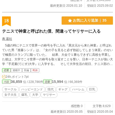
最終更新日 2026.01.10
登録日 2025.09.02
18
お気に入り追加
35
テニスで神童と呼ばれた僕、間違ってヤリサーに入る
寿 退社
5歳の時にテニスで世界一の称号を手に入れ『異次元から来た神童』と呼ばれ
ていた男『進藤シンド』は、『女の子を見ると必ず勃起してしまう体質』のせい
で極度のスランプに陥っていた。 結果、大会で１勝もできずに高校を卒業し
た彼は、大学でこそ世界一の称号を取り返すことを誓い、日本一テニスが強い大
学『手尼素(てにす)大学』に入学する。 そして大学生活の初日、テニス部の部
室の扉を開けると、そこには『どスケベハイレグ水着を来た白ギャル先輩(爆
恋愛
連載中
長編
R18
乳)』がいた！！！ 「あれえ？もしかしてえ……新人君……？ ふふ。うちのサー
24h.ポイント
7pt
クルに入ってくれるの？」 「ま、間違えましたあああ！！！」 「ねえ、待って
36,859
15,994
位 / 228,786件
位 / 66,369件
小説
恋愛
♡ もし、新人君が、うちのサークルに入ってくれるならあ……♡」 「な、な
ら……？？」 「お姉さんが、新人君の童貞チンポ『XXXXX』してあげても良い
サークル
ハッピーエンド
現代
ギャグ
ハーレム
巨乳
よ……？♡」 「ふぉおおおおおおおおお！！！！」 テニスは最強でも、女の
女子大生
爆乳
大学
ヤリサー
子には超弱い主人公が、パリピ達の欲望に巻き込まれていく、スーパーエロコメ
ディ、開幕ッッッッ！！！！ ＝＝＝＝＝＝＝＝＝＝＝＝＝＝＝＝＝＝＝＝＝＝
＝＝＝＝＝＝＝＝＝＝＝＝＝＝＝＝＝＝＝＝＝＝ 一応ヤリサーものなので、
感想数 0
文字数 8,629
乱交パーチーとかも出てくると思いますが、メインヒロイン達にはNTR防止DT
最終更新日 2020.05.05
登録日 2020.05.04
フィールドが張ってあるので、安心して楽しめます。優しい世界。 （注）：お