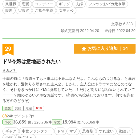
出し、潮吹きの要素あり。
異世界
恋愛
コメディー
ギャグ
夫婦
ツンツンおバカ元令嬢
腹黒
♡喘ぎ
ご都合主義
女主人公
文字数 6,333
最終更新日 2022.04.20
登録日 2022.04.20
29
お気に入り追加
14
ドM令嬢は意地悪されたい
きみどり
十歳の時に『着飾っても不細工は不細工なんだよ。こんなものつけるな』と暴言
を吐かれ、髪飾りを壊された主人公。しかし、主人公はトラウマになるのでな
く、それをきっかけにドMに覚醒していた…！だけど周りには勘違いされていて
ーーー？頭のゆるいアホなお話です。 (外部でも投稿しております。何でも許せ
る方のみどうぞ)
恋愛
完結
短編
R18
24h.ポイント
7pt
36,859
15,994
位 / 228,786件
位 / 66,369件
小説
恋愛
ギャグ
中世ファンタジー
ドM
マゾ
思春期
すれ違い
勘違い
令嬢
微ざまぁ