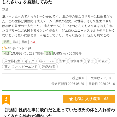
しなさい」を発動してみた
花虎
逆ハーレムものでえっちシーン多めです。 北の塔の聖女ロザリーは転生者だっ
た。この世界は男性向け成人ゲーム「禁欲の聖女」の世界。そして聖女ロザリー
は攻略対象者の一人だった。 成人ゲームならではのとんでもスキルを与えられ
たロザリーは北の民を救うという使命と、どエロいユニークスキルを使用したく
ないという思いに挟まれ日々過ごしていた。 そんなある日、流行り病でこのま
までは村が滅ぶと聞いたロザリーは、自身の護衛騎士にユニークスキルを発動さ
恋愛
完結
長編
R18
せる……！ ※ムーンライトノベルズにも掲載しております。
24h.ポイント
35pt
19,666
8,495
位 / 228,786件
位 / 66,369件
小説
恋愛
異世界転生
ギャグ
逆ハーレム
聖女
強制発情
騎士
暗殺者
商人
ハッピーエンド
溺愛/執着
感想数 0
文字数 236,183
最終更新日 2026.05.29
登録日 2026.05.16
5
お気に入り追加
62
【完結】性的な事に淡白だと思っていた彼氏の体と入れ替わ
ってみたら性欲が凄かった