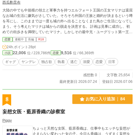
西瓜酢昆布
大陸の中でも中規模の領土と軍事力を持つエルフォート王国の王女マリナは退屈
なお城の生活に嫌気がさしていた。そろそろ外国の王族と婚約が決まるという噂
を耳にし、このままでは一度も城の外へ出ることなくまた鳥かご生活になってし
まう。そう考えたマリナは城からの脱走を決意する。 計画は見事に成功し、初
めての街歩きを満喫していたマリナ。しかしその最中兄・ユーグリット第一王子
に街歩きをしているのが見つかってしまった。 逃げ切ることはできないと観念
恋愛
連載中
長編
R18
し兄ユーグリットの別邸にむかうと、そこにはなぜか隣国スーぺルニャ王国の王
24h.ポイント
28pt
太子アルバート・シュタインが待っていた
22,006
9,516
位 / 228,786件
位 / 66,369件
小説
恋愛
ギャグ
ヤンデレ
独占欲
執着
逃亡
溺愛
恋愛
日常
感想数 0
文字数 25,654
最終更新日 2026.07.24
登録日 2026.07.06
8
お気に入り追加
84
妄想女医・藍原香織の診察室
Piggy
ちょっと天然な女医、藍原香織は、仕事中もエッチな妄想が
止まらない変わった女の子。今日も香織は、うずまく妄想を