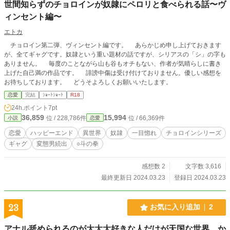
世間知らずのチョロインが奴隷にペロリと食べられる話〜ヴ
す。
ィンセント編〜
エトカ
チョロイン第二弾、ヴィンセント編です。 あらかじめ申し上げておきます
が、全てギャグです。奴隷という重い題材の話ですが、シリアスの「シ」の字も
ありません。 毎度のことながら山も谷もオチもない、作者が気晴らしに書き
上げた自己満の作品です。 誹謗中傷は受け付けておりません。優しい感想を
お待ちしております。 どうそよろしくお願いいたします。
恋愛
完結
ｼｮｰﾄｼｮｰﾄ
R18
24h.ポイント
7pt
36,859
15,994
位 / 228,786件
位 / 66,369件
小説
恋愛
恋愛
ハッピーエンド
異世界
奴隷
一目惚れ
チョロインシリーズ
ギャグ
変態男続出
○斗の拳
感想数 2
文字数 3,616
最終更新日 2024.03.23
登録日 2024.03.23
23
お気に入り追加
2
アナル舐められるのが大大大好きな人だけが天国な世界…か