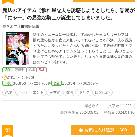
魔法のアイテムで照れ屋な夫を誘惑しようとしたら、語尾が
「にゃー」の屈強な騎士が誕生してしまいました。
夏八木アオ
書籍情報
騎士のヒューゴに一目惚れして結婚した王女リリーシアは、
照れ屋の彼が初夜以来抱いてくれないことが不満。夫を誘惑
するため、愛人がたくさんいる姉に相談して夫婦の時間を盛
り上げるためのアイテムを送ってもらうことに。 実のところ
照れ屋でも堅物でもない夫と、ちょっと暴走気味な妻のほの
ぼのハピエン話です。
恋愛
連載中
短編
R18
24h.ポイント
7pt
36,859
15,994
位 / 228,786件
位 / 66,369件
小説
恋愛
恋愛
ハッピーエンド
異世界
魔法
ギャグ
ほのぼの
感想数 0
文字数 14,223
最終更新日 2024.05.02
登録日 2024.04.30
21
お気に入り追加
600