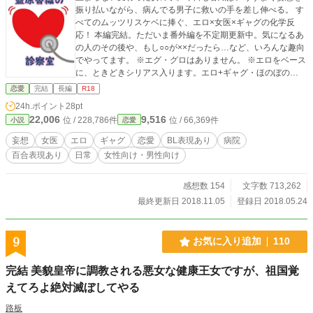
振り払いながら、病んでる男子に救いの手を差し伸べる。 す
べてのムッツリスケベに捧ぐ、エロ×女医×ギャグの化学反
応！ 本編完結。ただいま番外編を不定期更新中。気になるあ
の人のその後や、もし○○が××だったら…など、いろんな趣向
でやってます。 ※エグ・グロはありません。 ※エロをベース
に、ときどきシリアス入ります。エロ+ギャグ・ほのぼの
（？）ベースです。 ※「ムーンライトノベルズ」にも掲載開
恋愛
完結
長編
R18
始しました。アルファポリスでの更新が常に最新です。
24h.ポイント
28pt
22,006
9,516
位 / 228,786件
位 / 66,369件
小説
恋愛
妄想
女医
エロ
ギャグ
恋愛
BL表現あり
病院
百合表現あり
日常
女性向け・男性向け
感想数 154
文字数 713,262
最終更新日 2018.11.05
登録日 2018.05.24
9
お気に入り追加
110
完結 美貌皇帝に調教される悪女な健康王女ですが、祖国覚
えてろよ絶対滅ぼしてやる
路板