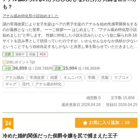
も？
アナル舐め特化型小説始めました
謎の常識改変により女子生徒はペアの男子生徒のアナルを始め性感帯開発をする
のが義務となった世界。 ーーご挨拶ーー はじめまして、"アナル舐め特化型小説
始めました"と申します。 性癖に特化した小説を読みたいという欲に駆られR-18
サイトを読み専として彷徨っていたのですが、いかんせんなかなか供給が少ない
ということでもう自給自足するしかないと決意し筆を取らせていただきました。
濃いものを生み出せたら良いなと思います。一応作中の時間は経過しますが単話
恋愛
連載中
長編
R18
でも成立するように書いているのでタイトル見て気になった話だけを読むとかも
24h.ポイント
7pt
大歓迎です。 "アナル"よりさらに狭い"アナル舐め"にのみ焦点を当てた話を楽し
36,859
15,994
位 / 228,786件
位 / 66,369件
小説
恋愛
んでいただければ幸いです。 創作活動をするのは生まれてはじめてで、技術も
何も持っておらず溢れるリビドーのみで書いているので拙い部分多々あるかと思
アナル舐め
常識改変
純愛
オムニバス
学園
洗脳
ラブコメ
いますが生暖かく見守ってくださると嬉しいです。 「みんなアナル舐めをすこ
ギャグ
現代
アナル舐め特化
れ！！！」 感想・意見・指摘・要望・評価いただけるととても嬉しいです。 特
にブックマーク、ブックマークをお願いします。 1話あたりの文字数少ないし隙
間時間にでも読んでくれると感激します。 よろしくお願いします。 ーー注意書
感想数 0
文字数 15,808
きーー 常識改変をされていることに気づいているものはいないが主人公にだけ
最終更新日 2026.04.26
登録日 2026.04.25
は少し効きが悪く、違和感を持ったり持たなかったりします。なお改変が解ける
ことはありません。 ＊純愛物！？なのでペア以外の生徒が肉体関係を直接結ぶ
ことはありません。 [明日香は悠馬の物！] (そもそも基本セックスしません。主
24
お気に入り追加
16
人公ペアだけはもしかしたらするかも) ただし、いろんな女の子に主人公のアナ
ルを舐めさせたりプレイのお手伝いをさせることはあります。 作者がアナル舐
冷めた婚約関係だった侯爵令嬢を尻で捕まえた王子
めが大好きなので作品の大部分はアナル舐め中心になります。 若干の不潔描写