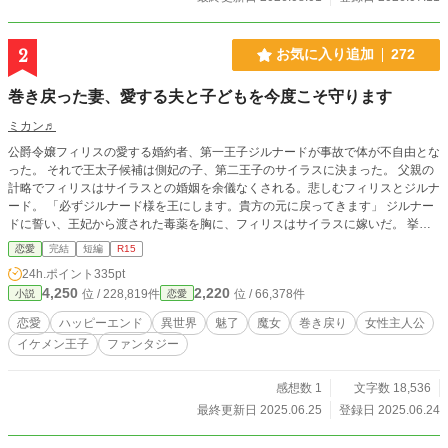
2
お気に入り追加
272
巻き戻った妻、愛する夫と子どもを今度こそ守ります
ミカン♬
公爵令嬢フィリスの愛する婚約者、第一王子ジルナードが事故で体が不自由とな
った。 それで王太子候補は側妃の子、第二王子のサイラスに決まった。 父親の
計略でフィリスはサイラスとの婚姻を余儀なくされる。悲しむフィリスとジルナ
ード。 「必ずジルナード様を王にします。貴方の元に戻ってきます」 ジルナー
ドに誓い、王妃から渡された毒薬を胸に、フィリスはサイラスに嫁いだ。 挙式
前に魔女に魅了を掛けられて。愛する人はサイラスだと思い込んだまま、幸福な
恋愛
完結
短編
R15
時間を過ごす。 やがて魅了は解けて…… サクッとハッピーエンドまで進みま
24h.ポイント
335pt
す。
4,250
2,220
位 / 228,819件
位 / 66,378件
小説
恋愛
恋愛
ハッピーエンド
異世界
魅了
魔女
巻き戻り
女性主人公
イケメン王子
ファンタジー
感想数 1
文字数 18,536
最終更新日 2025.06.25
登録日 2025.06.24