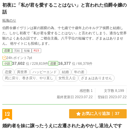
初夜に「私が君を愛することはない」と言われた伯爵令嬢の
話
拓海のり
伯爵令嬢イヴリンは家の困窮の為、十七歳で十歳年上のキルデア侯爵と結婚し
た。しかし初夜で「私が君を愛することはない」と言われてしまう。適当な世界
観のよくあるお話です。ご都合主義。八千字位の短編です。ざまぁはありませ
ん。 他サイトにも投稿します。
恋愛
完結
短編
R15
24h.ポイント
7pt
37,602
16,377
位 / 228,819件
位 / 66,378件
小説
恋愛
恋愛
異世界
ハッピーエンド
結婚
年の差
死に戻り、巻き戻り、やり直し
女性主人公
ざまぁはありません
感想数 1
文字数 8,199
最終更新日 2023.07.22
登録日 2023.07.22
12
お気に入り追加
37
婚約者を妹に譲ったうえに左遷されたあやかし退治人です