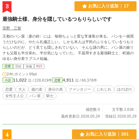
3
お気に入り追加
17
最強騎士様、身分を隠しているつもりらしいです
茨野 三智
王都のパン屋〈麦の鈴〉には、毎朝ちょっと変な常連客が来る。 パンを一個買
うだけなのに、やたら礼儀正しい。 しかも本人は平民のふりをしているつもり
らしいのだが、どう見ても隠しきれていない。 そんな謎の男に、パン屋の娘リ
ナも父親も半分呆れ、半分気になっていた。 不器用すぎる最強騎士と、町娘の
ゆるい身分差ラブコメ短編。
恋愛
完結
短編
R15
24h.ポイント
99pt
11,022
4,911
位 / 228,819件
位 / 66,378件
小説
恋愛
恋愛
大人
歳の差
身分の差
ファンタジー
じれじれ
ほのぼの
女性主人公
パン屋
騎士
感想数 0
文字数 2,636
最終更新日 2026.05.29
登録日 2026.05.29
4
お気に入り追加
201