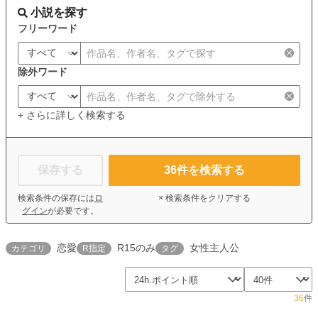
小説を探す
フリーワード
除外ワード
+ さらに詳しく検索する
保存する
36
件を検索する
検索条件の保存には
ロ
× 検索条件をクリアする
グイン
が必要です。
恋愛
R15のみ
女性主人公
カテゴリ
R指定
タグ
36
件