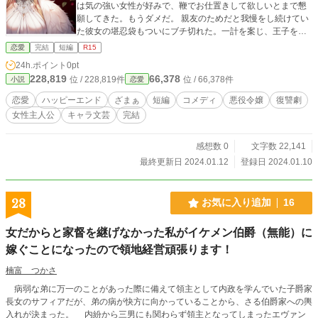
は気の強い女性が好みで、鞭でお仕置きして欲しいとまで懇
願してきた。もうダメだ。 親友のためだと我慢をし続けてい
た彼女の堪忍袋もついにブチ切れた。一計を案じ、王子を公
衆の面前で精神肉体両面から「丸裸にする」計画を遂行する
恋愛
完結
短編
R15
ことにしたのだが…。 ーーーーーーーーー ※この作品はなろ
24h.ポイント
0pt
うでも掲載しております。（なろう完結済み）
228,819
66,378
位 / 228,819件
位 / 66,378件
小説
恋愛
恋愛
ハッピーエンド
ざまぁ
短編
コメディ
悪役令嬢
復讐劇
女性主人公
キャラ文芸
完結
感想数 0
文字数 22,141
最終更新日 2024.01.12
登録日 2024.01.10
28
お気に入り追加
16
女だからと家督を継げなかった私がイケメン伯爵（無能）に
嫁ぐことになったので領地経営頑張ります！
楠富 つかさ
病弱な弟に万一のことがあった際に備えて領主として内政を学んでいた子爵家
長女のサフィアだが、弟の病が快方に向かっていることから、さる伯爵家への輿
入れが決まった。 内紛から三男にも関わらず領主となってしまったエヴァン