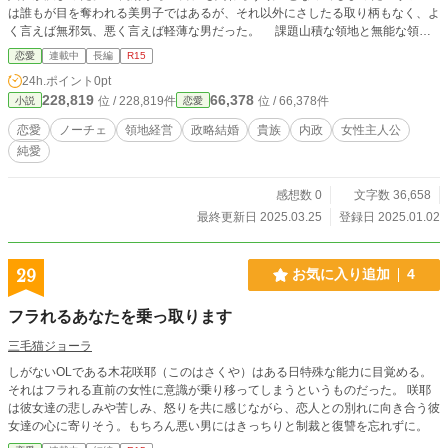
は誰もが目を奪われる美男子ではあるが、それ以外にさしたる取り柄もなく、よ
く言えば無邪気、悪く言えば軽薄な男だった。 課題山積な領地と無能な領
主、そんなところに嫁いできたサフィアは学んできたことの全てを注がんと奔走
恋愛
連載中
長編
R15
する。そんな彼女の姿にエヴァンも領地も少しずつ良い方向に変わってい
24h.ポイント
0pt
き……。 奇跡も魔法もないけれど、積み重ねられてきた人の力で世界は変え
228,819
66,378
位 / 228,819件
位 / 66,378件
小説
恋愛
られる。新妻伯爵夫人の領地再生計画が今始まる！ ※第18回恋愛小説大賞にノ
ーチェ部門でエントリーしました。 ※本作はノベルバ様にも掲載している同名
恋愛
ノーチェ
領地経営
政略結婚
貴族
内政
女性主人公
作品の序盤を少し加筆して投稿しております。
純愛
感想数 0
文字数 36,658
最終更新日 2025.03.25
登録日 2025.01.02
29
お気に入り追加
4
フラれるあなたを乗っ取ります
三毛猫ジョーラ
しがないOLである木花咲耶（このはさくや）はある日特殊な能力に目覚める。
それはフラれる直前の女性に意識が乗り移ってしまうというものだった。 咲耶
は彼女達の悲しみや苦しみ、怒りを共に感じながら、恋人との別れに向き合う彼
女達の心に寄りそう。もちろん悪い男にはきっちりと制裁と復讐を忘れずに。