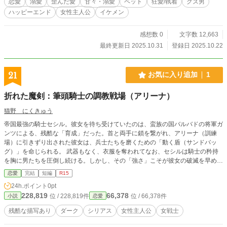
恋愛
溺愛
歪んだ愛
甘々・溺愛
ペット
狂愛/執着
クズ男
ハッピーエンド
女性主人公
イケメン
感想数 0
文字数 12,663
最終更新日 2025.10.31
登録日 2025.10.22
21
お気に入り追加
1
折れた魔剣：筆頭騎士の調教戦場（アリーナ）
猫野 にくきゅう
帝国最強の騎士セシル。彼女を待ち受けていたのは、蛮族の国バルバドの将軍ガ
ンツによる、残酷な「育成」だった。首と両手に鎖を繋がれ、アリーナ（訓練
場）に引きずり出された彼女は、兵士たちを磨くための「動く盾（サンドバッ
グ）」を命じられる。 武器もなく、衣服を奪われてなお、セシルは騎士の矜持
を胸に男たちを圧倒し続ける。しかし、その「強さ」こそが彼女の破滅を早める
こととなった。ガンツは、アリーナでセシルに叩き伏せられた敗者たちを、夜の
恋愛
完結
短編
R15
独房へ「復讐者」として送り込んだのだ。 昼は最強の騎士として君臨し、夜は
24h.ポイント
0pt
己より弱い男たちに蹂躙される。勝てば勝つほど夜の辱めが激しさを増すという
228,819
66,378
位 / 228,819件
位 / 66,378件
小説
恋愛
逆説的な地獄。絶望的な日々の中で、セシルの肉体はいつしか屈辱の中に甘美な
悦びを見出し始めてしまう。 やがて彼女の前に、バルバドの覇王ヴォルグが君
残酷な描写あり
ダーク
シリアス
女性主人公
女戦士
臨する。圧倒的な力による「真の敗北」を喫した時、折れた魔剣は自ら望んで王
の隷属という名の救済を受け入れるのだった。