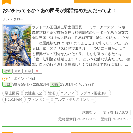
幕！！
おい知ってるか？あの団長が婚活始めたんだってよ！
ノン・タロー
ランドール王国第三騎士団団長――ミラ・アーデン、32歳。
魔物討伐と治安維持を担う精鋭部隊のリーダーである彼女の
剣は王国では上位の腕前、性格は実直、嘘はつけない。 だが
――恋愛経験だけは“ゼロ”のままここまで来てしまった。 あ
る日、部下のクリスに呼び出され、 「ついに告白か……？」
と根拠ゼロの期待を抱いたミラ。 しかし返ってきたのは――
「僕、幼馴染と結婚します！」 という残酷な現実だった。 衝
撃と自分の行き遅れを痛感したミラは酒場で荒れに荒れ、元
団長のバルドに諭される。 「戦場じゃ強くても、恋愛は別
恋愛
完結
長編
R15
だ。……お前、そろそろ現実見ろ」 差し出されたのは、結婚
24h.ポイント
14pt
相談ギルド〈エターナル・リンク〉のチラシ。 剣ではどうに
30,659
13,014
位 / 228,819件
位 / 66,378件
小説
恋愛
もならない“人生の戦い”に挑むため、ミラはついに決意する。
――私は……婚活を始める！ しかし彼女の私生活は着古した
騎士団長
女性主人公
婚活
コメディ
ラブコメ要素あり
ヨレヨレの服、適当に束ねただけの髪、毎日スッピン、さら
R15は保険
ファンタジー
アルファポリスオンリー
に自分の魅力に関しては無自覚と女らしさの欠片もない。 お
まけに、ミラとは腐れ縁である半獣人のSランク冒険者、ガル
ドまで婚活に参戦し婚活勝負が始まってしまう。 強すぎる女
感想数 0
文字数 137,670
騎士が、婚活アドバイザーのセシルを相棒に、不器用に、真
最終更新日 2026.08.03
登録日 2026.06.29
剣に、時に盛大に空回りしながら、“自分だけの相手”を探す婚
活ファンタジー、ここに開幕。