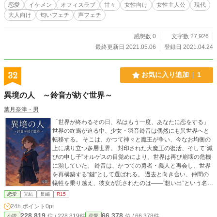
恋愛
イケメン
オフィスラブ
甘々
女性向け
女性主人公
現代
大人向け
匂いフェチ
声フェチ
感想数 0
文字数 27,926
最終更新日 2021.05.06
登録日 2021.04.24
32
お気に入り追加
1
異境の人 ～鈴音が紡ぐ世界～
葉月奈津・男
「世界が終わるその日、私はもう一度、あなたに恋をする」
世界の終焉が迫る中、少女・羽音鈴音は偶然にも異世界へと
転移する。 そこは、かつて神々と魔王が争い、今なお均衡の
上に成り立つ多層世界。 封印された大魔王の復活、そして“滅
びの申し子”オルゲスの目覚めにより、世界は再び崩壊の危機
に瀕していた。 鈴音は、かつての勇者・義人と再会し、世界
を再構築する“鍵”として選ばれる。 過去と向き合い、仲間の
犠牲を乗り越え、彼女が託されたのは――“想い出”という名の
光。 これは、誰にも語られない創世神話。 一人の少女の想い
恋愛
完結
長編
R15
が、世界を救い、未来を紡ぎ出す物語。 好きな人に告白する
24h.ポイント
0pt
ためなら、恋する乙女は世界ぐらい救っちゃいます。 ※一部
228,819
66,378
位 / 228,819件
位 / 66,378件
小説
恋愛