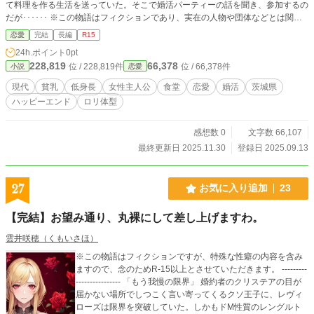
て料理を作る生活を送っていた。そこで婚活パーティーの話を聞き、参加するの
だが･･････ ※この物語はフィクションであり、実在の人物や団体などとは関係
ありません。
恋愛
完結
長編
R15
24h.ポイント
0pt
228,819
66,378
位 / 228,819件
位 / 66,378件
小説
恋愛
現代
貧乳
低身長
女性主人公
食堂
恋愛
婚活
茨城県
ハッピーエンド
ロリ体型
感想数 0
文字数 66,107
最終更新日 2025.11.30
登録日 2025.09.13
27
お気に入り追加
23
【完結】お望み通り、丸裸にして差し上げますわ。
雲井咲穂（くもいさほ）
※この物語はフィクションですが、特殊な性癖の内容を含み
ますので、念のためR-15以上とさせていただきます。 ---------
---------------- 「もう我慢の限界」 婚約者のクリステアの目が
届かない場所でしつこく言い寄ってくるクソ王子に、レヴィ
ローズは限界を突破していた。しかもドM性質のレングルト