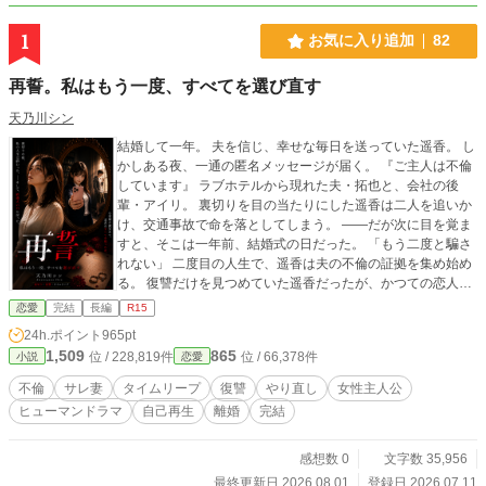
1
お気に入り追加
82
再誓。私はもう一度、すべてを選び直す
天乃川シン
結婚して一年。 夫を信じ、幸せな毎日を送っていた遥香。 し
かしある夜、一通の匿名メッセージが届く。 『ご主人は不倫
しています』 ラブホテルから現れた夫・拓也と、会社の後
輩・アイリ。 裏切りを目の当たりにした遥香は二人を追いか
け、交通事故で命を落としてしまう。 ――だが次に目を覚ま
すと、そこは一年前、結婚式の日だった。 「もう二度と騙さ
れない」 二度目の人生で、遥香は夫の不倫の証拠を集め始め
る。 復讐だけを見つめていた遥香だったが、かつての恋人・
礼一郎との再会をきっかけに、 自分自身の生き方と向き合う
恋愛
完結
長編
R15
ことになる。 私は、一度でも自分で自分を選んだことがあっ
24h.ポイント
965pt
たのだろうか。 これは、復讐を誓った一人の女性が、自分自
1,509
865
位 / 228,819件
位 / 66,378件
小説
恋愛
身を取り戻すまでの物語。
不倫
サレ妻
タイムリープ
復讐
やり直し
女性主人公
ヒューマンドラマ
自己再生
離婚
完結
感想数 0
文字数 35,956
最終更新日 2026.08.01
登録日 2026.07.11