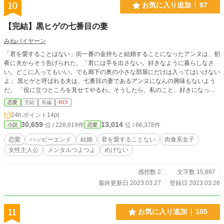
10
お気に入り追加
97
【完結】黒ヒゲの七番目の妻
みねバイヤーン
「君を愛することはない」街一番の金持ちと結婚することになったアンヌは、初
夜に夫からそう告げられた。「君には手を出さない。好きなように暮らしなさ
い。どこに入ってもいい。でも廊下の奥の小さな部屋にだけは入ってはいけない
よ」 黒ヒゲと呼ばれる夫は、七番目の妻であるアンヌになんの興味もないよう
だ。 「役に立つところを見せてやるわ。そうしたら、私のこと、好きになって
くれるかもしれない」めげない肉食系女子アンヌは、黒ヒゲ夫を落とすことはで
恋愛
完結
長編
R15
きるのか─。
24h.ポイント
14pt
30,659
13,014
位 / 228,819件
位 / 66,378件
小説
恋愛
恋愛
ハッピーエンド
結婚
君を愛することない
肉食系女子
女性主人公
メンタルつよつよ
めげない
感想数 2
文字数 15,887
最終更新日 2023.03.27
登録日 2023.03.26
11
お気に入り追加
105