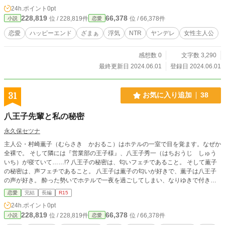
ている、それだけで心が温まること間違いないだろう。 思えば高校生から今
24h.ポイント
0pt
日まで付き合ってきて六年程たっている。 俺みたいなうだつの上がらないフ
228,819
66,378
位 / 228,819件
位 / 66,378件
小説
恋愛
リーターに付き合ってくれるんだから、本当に頭が上がらないぜ。 そんな献
身的な彼女を思い浮かべながら気づくと自宅アパート前まで来ていた。 階段
恋愛
ハッピーエンド
ざまぁ
浮気
NTR
ヤンデレ
女性主人公
を上がって、自分の部屋までたどり着く。 さあ、今日の疲れを彼女の笑顔で
癒すぞ。 そう思ってゆっくりと扉をあげたんだが。 「あれ？」
感想数 0
文字数 3,290
最終更新日 2024.06.01
登録日 2024.06.01
31
お気に入り追加
38
八王子先輩と私の秘密
永久保セツナ
主人公・村崎薫子（むらさき かおるこ）はホテルの一室で目を覚ます。なぜか
全裸で。 そして隣には『営業部の王子様』、八王子秀一（はちおうじ しゅう
いち）が寝ていて……!? 八王子の秘密は、匂いフェチであること。 そして薫子
の秘密は、声フェチであること。 八王子は薫子の匂いが好きで、薫子は八王子
の声が好き。 酔った勢いでホテルで一夜を過ごしてしまい、なりゆきで付き合
うことになってしまったが――？ 営業部のイケメン先輩と、経理部の普通女子
恋愛
完結
長編
R15
の甘々大人向け恋愛小説。 【※注意※】R-15程度の性描写があります。
24h.ポイント
0pt
228,819
66,378
位 / 228,819件
位 / 66,378件
小説
恋愛