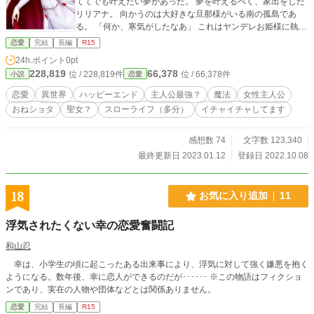
ててでも叶えたい夢があった。 夢を叶えるべく、家出をした
リリアナ。 向かうのは大好きな旦那様がいる南の孤島であ
る。 「何か、寒気がしたなあ」 これはヤンデレお姫様に執着
された勇者の戦いの物語では……ない、多分。 基本的に物語
恋愛
完結
長編
R15
はお姫様の一人称視点で進行します。 それ以外の人物の一人
24h.ポイント
0pt
称視点や三人称視点に切り替わる場合は文頭に記載してあり
228,819
66,378
位 / 228,819件
位 / 66,378件
小説
恋愛
ます。 主な登場人物 リリアナ：オーディンの孫娘なので実年
齢は不明。肉体年齢は14歳くらい。 レオニード：リリアナに
恋愛
異世界
ハッピーエンド
主人公最強？
魔法
女性主人公
ロックオンされた憐れな子羊の小さな勇者。肉体年齢は10歳
おねショタ
聖女？
スローライフ（多分）
イチャイチャしてます
くらい。 『ラグナロクなんて、面倒なので勝手にやってくだ
さいまし～ヘルちゃんの時にアンニュイなスローライフ～』
はこの物語の前日譚ですが、読む必要がない構成になってい
感想数 74
文字数 123,340
ます。
最終更新日 2023.01.12
登録日 2022.10.08
18
お気に入り追加
11
浮気されたくない幸の恋愛奮闘記
和山忍
幸は、小学生の頃に起こったある出来事により、浮気に対して強く嫌悪を抱く
ようになる。数年後、幸に恋人ができるのだが･･････ ※この物語はフィクショ
ンであり、実在の人物や団体などとは関係ありません。
恋愛
完結
長編
R15