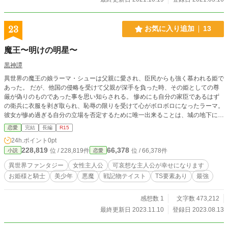
23
お気に入り追加
13
魔王〜明けの明星〜
黒神譚
異世界の魔王の娘ラーマ・シューは父親に愛され、臣民からも強く慕われる姫で
あった。 だが、他国の侵略を受けて父親が深手を負った時、その姫としての尊
厳が偽りのものであった事を思い知らされる。 惨めにも自分の家臣であるはず
の衛兵に衣服を剥ぎ取られ、恥辱の限りを受けて心がボロボロになったラーマ。
彼女が惨め過ぎる自分の立場を否定するために唯一出来ることは、城の地下に封
禁されている異界の魔王にその身を捧げて自分の国家を救うという姫らしい行為
恋愛
完結
長編
R15
のみ。 今、すべてを失った姫は自分の姫としての尊厳を取り戻すために異界の
24h.ポイント
0pt
魔王の下へと向かうのであった。
228,819
66,378
位 / 228,819件
位 / 66,378件
小説
恋愛
異世界ファンタジー
女性主人公
可哀想な主人公が幸せになります
お姫様と騎士
美少年
悪魔
戦記物テイスト
TS要素あり
最強
感想数 1
文字数 473,212
最終更新日 2023.11.10
登録日 2023.08.13