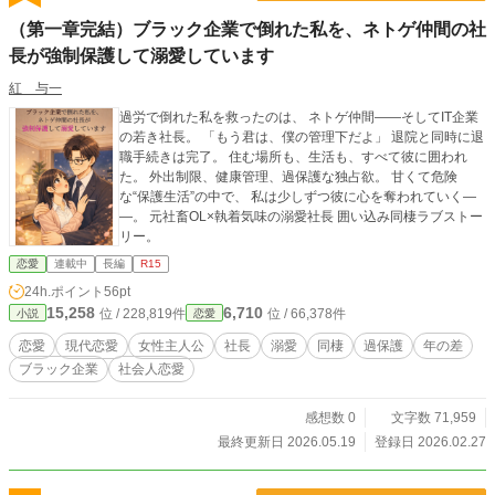
（第一章完結）ブラック企業で倒れた私を、ネトゲ仲間の社
長が強制保護して溺愛しています
紅 与一
過労で倒れた私を救ったのは、 ネトゲ仲間――そしてIT企業
の若き社長。 「もう君は、僕の管理下だよ」 退院と同時に退
職手続きは完了。 住む場所も、生活も、すべて彼に囲われ
た。 外出制限、健康管理、過保護な独占欲。 甘くて危険
な“保護生活”の中で、 私は少しずつ彼に心を奪われていく―
―。 元社畜OL×執着気味の溺愛社長 囲い込み同棲ラブストー
リー。
恋愛
連載中
長編
R15
24h.ポイント
56pt
15,258
6,710
位 / 228,819件
位 / 66,378件
小説
恋愛
恋愛
現代恋愛
女性主人公
社長
溺愛
同棲
過保護
年の差
ブラック企業
社会人恋愛
感想数 0
文字数 71,959
最終更新日 2026.05.19
登録日 2026.02.27