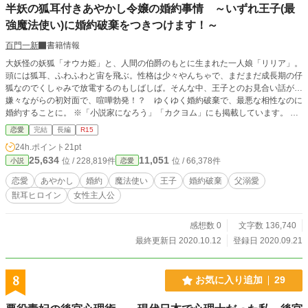
半妖の狐耳付きあやかし令嬢の婚約事情 ～いずれ王子(最
強魔法使い)に婚約破棄をつきつけます！～
百門一新
書籍情報
大妖怪の妖狐「オウカ姫」と、人間の伯爵のもとに生まれた一人娘「リリア」。
頭には狐耳、ふわふわと宙を飛ぶ。性格は少々やんちゃで、まだまだ成長期の仔
狐なのでくしゃみで放電するのもしばしば。そんな中、王子とのお見合い話が…
嫌々ながらの初対面で、喧嘩勃発！？ ゆくゆく婚約破棄で、最悪な相性なのに
婚約することに。 ※「小説家になろう」「カクヨム」にも掲載しています。 ※
ベリーズカフェに修正版を掲載、2021/8/31こちらの文章も修正版へと修正しま
恋愛
完結
長編
R15
した！
24h.ポイント
21pt
25,634
11,051
位 / 228,819件
位 / 66,378件
小説
恋愛
恋愛
あやかし
婚約
魔法使い
王子
婚約破棄
父溺愛
獣耳ヒロイン
女性主人公
感想数 0
文字数 136,740
最終更新日 2020.10.12
登録日 2020.09.21
8
お気に入り追加
29