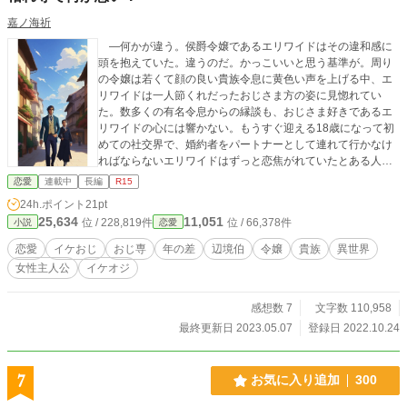
嘉ノ海祈
―何かが違う。侯爵令嬢であるエリワイドはその違和感に
頭を抱えていた。違うのだ。かっこいいと思う基準が。周り
の令嬢は若くて顔の良い貴族令息に黄色い声を上げる中、エ
リワイドは一人節くれだったおじさま方の姿に見惚れてい
た。数多くの有名令息からの縁談も、おじさま好きであるエ
リワイドの心には響かない。もうすぐ迎える18歳になって初
めての社交界で、婚約者をパートナーとして連れて行かなけ
ればならないエリワイドはずっと恋焦がれていたとある人物
に婚約を申し込む。しかし、その人物は４０年以上誰とも結
恋愛
連載中
長編
R15
婚をしていないくせ者だった。 絶対に彼と婚約をしたい侯
24h.ポイント
21pt
爵令嬢と、絶対に婚約を結びたくない辺境伯の恋の攻防物
25,634
11,051
位 / 228,819件
位 / 66,378件
小説
恋愛
語。 ※小説家になろうにも掲載しています。
恋愛
イケおじ
おじ専
年の差
辺境伯
令嬢
貴族
異世界
女性主人公
イケオジ
感想数 7
文字数 110,958
最終更新日 2023.05.07
登録日 2022.10.24
7
お気に入り追加
300