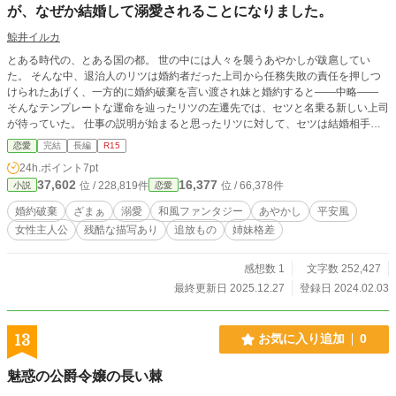
が、なぜか結婚して溺愛されることになりました。
鯨井イルカ
とある時代の、とある国の都。 世の中には人々を襲うあやかしが跋扈してい
た。 そんな中、退治人のリツは婚約者だった上司から任務失敗の責任を押しつ
けられたあげく、一方的に婚約破棄を言い渡され妹と婚約すると――中略――
そんなテンプレートな運命を辿ったリツの左遷先では、セツと名乗る新しい上司
が待っていた。 仕事の説明が始まると思ったリツに対して、セツは結婚相手に
しか教えてはならないはずの真名を名乗りだし……。 すれ違い的なあれから始
恋愛
完結
長編
R15
まる、平安風ファンタジーっぽい恋愛ものです。 ※「【R18】半妖の退治人と
24h.ポイント
7pt
呪われた上司」の前日譚ですがこちらはＢＬではなく男女ＣＰとなっているた
37,602
16,377
位 / 228,819件
位 / 66,378件
小説
恋愛
め、ジャンルを女性向け恋愛にしています。
婚約破棄
ざまぁ
溺愛
和風ファンタジー
あやかし
平安風
女性主人公
残酷な描写あり
追放もの
姉妹格差
感想数 1
文字数 252,427
最終更新日 2025.12.27
登録日 2024.02.03
13
お気に入り追加
0
魅惑の公爵令嬢の長い棘