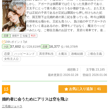
しかし、アガーテは侯爵家では亡くなった先妻の子であり、
王太子にとって後ろ盾になりうるか微妙であった。また王太
子は正妃の子供であるが正妃は隣国から押し付けられた妃
で、国王陛下は元婚約者の第二妃を娶っている。昨今は隣国
の弱体化も囁かれ、王妃も危うい。 負け組の中でアガーテの
生きていく道はあるのか。愛憎モノではなく、魔法でハッピ
ーみたいな、ご都合主義のお話です。 見切り発車です。途中
から更新が遅くなります。
恋愛
連載中
短編
R15
24h.ポイント
7pt
37,602
16,377
位 / 228,819件
位 / 66,378件
小説
恋愛
恋愛
ハッピーエンド
異世界転生
土魔法
政略結婚
ご都合主義
女性主人公
感想数 2
文字数 23,185
最終更新日 2026.02.28
登録日 2026.01.06
15
お気に入り追加
41
婚約者に会うためにアリスは空を飛ぶ
三毛猫ジョーラ