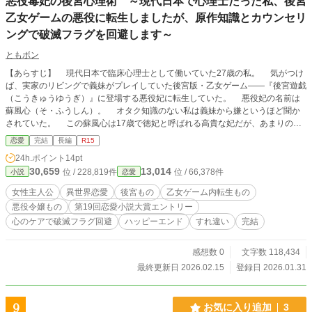
悪役毒妃の後宮心理術 ～現代日本で心理士だった私、後宮
乙女ゲームの悪役に転生しましたが、原作知識とカウンセリ
ングで破滅フラグを回避します～
ともボン
【あらすじ】 現代日本で臨床心理士として働いていた27歳の私。 気がつけ
ば、実家のリビングで義妹がプレイしていた後宮版・乙女ゲーム――『後宮遊戯
（こうきゅうゆうぎ）』に登場する悪役妃に転生していた。 悪役妃の名前は
蘇風心（そ・ふうしん）。 オタク知識のない私は義妹から嫌というほど聞か
されていた。 この蘇風心は17歳で徳妃と呼ばれる高貴な妃だが、あまりの毒
舌と性格の悪さで正ヒロインの倭魅美（わ・みみ）と攻略対象者たちの恋路を邪
恋愛
完結
長編
R15
魔し、やがてどの攻略者ルートでも最悪な末路を辿る悪役毒妃（あくやくどく
24h.ポイント
14pt
ひ）だと。 これは非常にマズい！ 私はオタクの義妹と違って原作知識がほ
30,659
13,014
位 / 228,819件
位 / 66,378件
小説
恋愛
とんどない。 そこで私は知恵を絞って考えた。 蘇風心として『後宮遊戯』
の中で生きていくためには、倭魅美と仲良くなって彼女の恋のキューピッドにな
女性主人公
異世界恋愛
後宮もの
乙女ゲーム内転生もの
るしかない、と。 それ以外でも私は独りで生きていくための知識と技術を学
悪役令嬢もの
第19回恋愛小説大賞エントリー
び、破滅フラグ満載の後宮から抜け出しても生きていける準備をする。 もち
心のケアで破滅フラグ回避
ハッピーエンド
すれ違い
完結
ろん、その目的を達成するために使えるものは何でも使う。 私には原作知識
はないけど、前世で培った臨床心理士としての実務経験がある。 覚悟を決め
た私は自分の未来をバラ色に変えるため、破滅フラグを持っていそうな相手の心
感想数 0
文字数 118,434
のケアに全力投球する。 すべては倭魅美と攻略対象者たちの誰かとの恋を成
最終更新日 2026.02.15
登録日 2026.01.31
就させ、自分は独りでも後宮の外で慎ましく生きていくためだった。 ところ
が日が経つごとに事態は急展開を迎え、その結果として意外な人物と急接近する
ことに……。 後宮もの×異世界恋愛×乙女ゲーム内転生×悪役妃もの×原作知識
9
お気に入り追加
3
なし＝元臨床心理士の破滅フラグ回避からの異世界ラブマンス、ここに大開