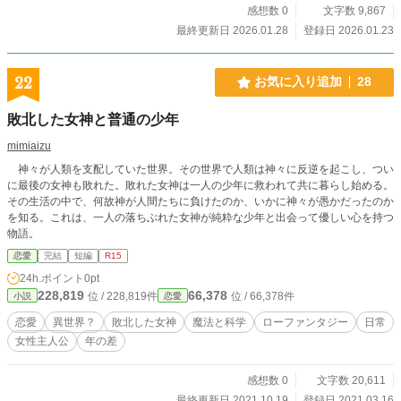
感想数 0
文字数 9,867
最終更新日 2026.01.28
登録日 2026.01.23
22
お気に入り追加
28
敗北した女神と普通の少年
mimiaizu
神々が人類を支配していた世界。その世界で人類は神々に反逆を起こし、つい
に最後の女神も敗れた。敗れた女神は一人の少年に救われて共に暮らし始める。
その生活の中で、何故神が人間たちに負けたのか、いかに神々が愚かだったのか
を知る。これは、一人の落ちぶれた女神が純粋な少年と出会って優しい心を持つ
物語。
恋愛
完結
短編
R15
24h.ポイント
0pt
228,819
66,378
位 / 228,819件
位 / 66,378件
小説
恋愛
恋愛
異世界？
敗北した女神
魔法と科学
ローファンタジー
日常
女性主人公
年の差
感想数 0
文字数 20,611
最終更新日 2021.10.19
登録日 2021.03.16