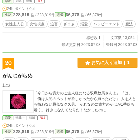
恋愛
完結
短編
R15
年はなんと、魔法の先駆者と呼ばれる帝国の皇帝であった。 そんな皇帝から
24h.ポイント
0pt
合成魔法は未だ発見されてない高度な技術だと聞かされて⋯⋯。 母に捨てら
228,819
66,378
位 / 228,819件
位 / 66,378件
小説
恋愛
れた事をきっかけに皇帝と共に魔法帝国に行く事にした。 その後の我が故郷
は、美しかった水が徐々に汚くなっていくようだが、その事をわたしは知らな
女性主人公
女性視点
迫害
ざまぁ
溺愛
ハッピーエンド
魔法
い。
感想数 1
文字数 13,054
最終更新日 2023.07.03
登録日 2023.07.03
20
お気に入り追加
1
がんじがらめ
しづ
「今日から貴方のご主人様になる双熾数馬さんよ」 「は」
「俺は人間のペットが欲しかったから買っただけ」 人を人と
も扱わない最低なクズ男。 それなのに貴方のそばが1番落ち
着く。 好きになんてなりたくなかったのに
恋愛
連載中
短編
R15
24h.ポイント
0pt
228,819
66,378
位 / 228,819件
位 / 66,378件
小説
恋愛