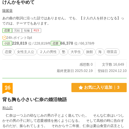
けんかをやめて
陽紫葵
あの曲の歌詞に沿った話ではありません。 でも、【２人の人を好きになる】っ
てのは、テーマでもあります。
恋愛
完結
短編
R15
24h.ポイント
0pt
228,819
66,378
位 / 228,819件
位 / 66,378件
小説
恋愛
恋愛
女性主人公
２人の男性
塾
大学生
旅館
海
喫茶店
感想数 0
文字数 16,649
最終更新日 2025.02.19
登録日 2024.12.10
26
お気に入り追加
3
背も胸も小さい仁奈の婚活物語
和山忍
仁奈は一つ上の幼なじみの男の子とよく遊んでいた。 そんな仁奈はいつし
かその男の子に対して恋愛感情を抱くようになる。 そして高校の時に告白す
るのだが、振られてしまう。 それから十二年後、仁奈は夏山食堂の店主とし