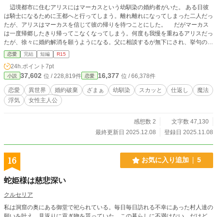
辺境都市に住むアリスにはマーカスという幼馴染の婚約者がいた。 ある日彼
は騎士になるために王都へと行ってしまう。離れ離れになってしまった二人だっ
たが、アリスはマーカスを信じて彼の帰りを待つことにした。 だがマーカス
は一度帰郷したきり帰ってこなくなってしまう。何度も我慢を重ねるアリスだっ
たが、徐々に婚約解消を願うようになる。父に相談するが無下にされ、挙句の果
てには家業のためにこき使われる始末。家族は誰もアリスの味方にはなってくれ
恋愛
完結
短編
R15
なかった。様々な苦難をひたむきに耐え忍ぶアリス。 そして彼女は婚約者マ
24h.ポイント
7pt
ーカスに会うために王都を目指すことにした。
37,602
16,377
位 / 228,819件
位 / 66,378件
小説
恋愛
恋愛
異世界
婚約破棄
ざまぁ
幼馴染
スカッと
仕返し
魔法
浮気
女性主人公
感想数 2
文字数 47,130
最終更新日 2025.12.08
登録日 2025.11.08
16
お気に入り追加
5
蛇姫様は慈悲深い
クルセリア
私は洞窟の奥にある御堂で祀られている。毎日毎日訪れる不幸にあった村人達の
願いを叶え、見返りに貢ぎ物を貰っていた。この暮らしに不満はない。だけど、