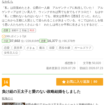
なかむら
「私」は目覚めたとき、公爵の一人娘 アルゲンティアに転生していた！ アル
ゲンティアはすごい美人で、ウィンクすれば男でも女でもイチコロだ！ もはや
「私」に惚れないものはいない！ でも、彼女は世界の【悪役】だった。わたし
はこれから王都に人質として送られることが決まっている。そこではわたしを狙
う悪い人たちがたくさんいる！ わたしは何とか平和に生きようとするけど、そ
の度に運命は悪い方向に転がっていく――。 ――ああ、わたし、生き残れる
恋愛
連載中
長編
R15
かな？ わたし、めっちゃかわいいよ！？ だからみんな落ち着いてっ！ ＊AI
24h.ポイント
7pt
は一切不使用です
37,602
16,377
位 / 228,819件
位 / 66,378件
小説
恋愛
恋愛
異世界
ざまぁ
魔法
溺愛
悪役令嬢
ガールズラブ
女性主人公
感想数 0
文字数 50,020
最終更新日 2026.07.29
登録日 2026.07.23
14
お気に入り追加
80
負け組の王太子と愛のない政略結婚をしました
拓海のり
侯爵令嬢のアガーテは王太子ヘルムートと政略結婚をした。