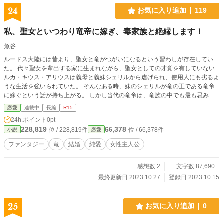
24
お気に入り追加
119
私、聖女といつわり竜帝に嫁ぎ、毒家族と絶縁します！
魚谷
ルードス大陸には昔より、聖女と竜がつがいになるという習わしが存在してい
た。 代々聖女を輩出する家に生まれながら、聖女としての才覚を有していない
ルカ・キウス・アリウスは義母と義妹シェリルから虐げられ、使用人にも劣るよ
うな生活を強いられていた。 そんなある時、妹のシェリルが竜の王である竜帝
に嫁ぐという話が持ち上がる。 しかし当代の竜帝は、竜族の中でも最も忌み嫌
われる存在だった。 聖女であることを偽り、黒き竜の元へ嫁ぐ。 もしばれ
恋愛
連載中
長編
R15
れば、良くて追放、最悪、殺されるかもしれない。 （殺される…………） ビ
24h.ポイント
0pt
ビるルカだが、 （それって、今の扱いとどう違うの？） そのことに気づいたル
228,819
66,378
位 / 228,819件
位 / 66,378件
小説
恋愛
カは現状が地獄なら、今の生活から脱出できるなら、偽の聖女でもなんでもなっ
てやる！と割り切り、竜帝に嫁ぐことを決めた。 ※Ｒ１５は念のための設定で
ファンタジー
竜
結婚
純愛
女性主人公
す ※カクヨム、なろうでも連載中です
感想数 2
文字数 87,690
最終更新日 2023.10.27
登録日 2023.10.15
25
お気に入り追加
0