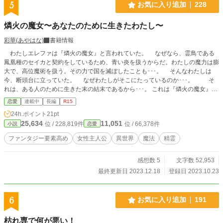
5
お気に入り追加
228
燐火の魔女〜あなたのために生きたわたし〜
彩華(あやはな)
書籍情報
わたしエレファは『燐火の魔女』と言われていた。 なぜなら、霊鳥である
鳳凰種のセイカと契約をしているため、青い炎を扱うからだ。わたしの魔力は膨
大で、高位魔術を扱う。その力で国を滅ぼしたことも･･･。 そんなわたしは
今、断頭台に立っていた。 なぜわたしがそこにたっているのか･･･。 そ
れは、ある人のために生きた末の結末であるから･･･。 これは『燐火の魔女』と
言われたわたしの話である。 注) ＊ファンタジー要素高めになっています。ファ
恋愛
連載中
長編
R15
ンタジーだろう！と思うかもしれません。ですが、作者は個人的には恋愛方面で
24h.ポイント
21pt
つっぱしります。 ＊戦い(残酷描写)シーンはあまりないとは思いますが、感情移
25,634
11,051
位 / 228,819件
位 / 66,378件
小説
恋愛
入するため表現的、精神的な意味で過激になるかもしれません。ご注意くださ
い。(念の為R15にしています) ＊転生ものでも巻き戻りもの等ではありませんの
ファンタジー要素高め
女性主人公
異世界
魔法
精霊
で、ご注意ください。 ＊かなりスローペース展開だと思います。ド派手(？)な恋
愛模様はありません。
感想数 5
文字数 52,953
最終更新日 2023.12.18
登録日 2023.10.23
6
お気に入り追加
191
枯れ専で何が悪い！