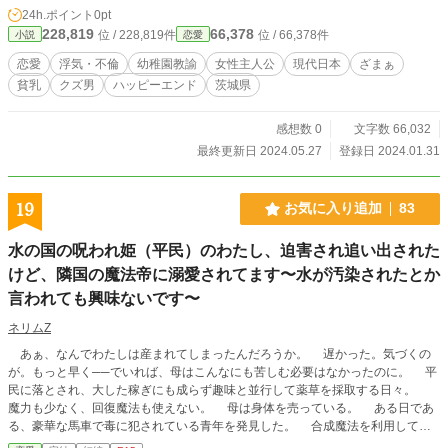
24h.ポイント
0pt
228,819
66,378
位 / 228,819件
位 / 66,378件
小説
恋愛
恋愛
浮気・不倫
幼稚園教諭
女性主人公
現代日本
ざまぁ
貧乳
クズ男
ハッピーエンド
茨城県
感想数 0
文字数 66,032
最終更新日 2024.05.27
登録日 2024.01.31
19
お気に入り追加
83
水の国の呪われ姫（平民）のわたし、迫害され追い出された
けど、隣国の魔法帝に溺愛されてます〜水が汚染されたとか
言われても興味ないです〜
ネリムZ
あぁ、なんでわたしは産まれてしまったんだろうか。 遅かった。気づくの
が。もっと早く──でいれば、母はこんなにも苦しむ必要はなかったのに。 平
民に落とされ、大した稼ぎにも成らず趣味と並行して薬草を採取する日々。
魔力も少なく、回復魔法も使えない。 母は身体を売っている。 ある日であ
る、豪華な馬車で毒に犯されている青年を発見した。 合成魔法を利用して即
席のポーションで毒の進行を遅らせて、なんとか治療できたらしい。 その青