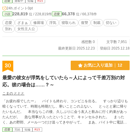
恋愛
連載中
短編
R15
24h.ポイント
0pt
228,819
66,378
位 / 228,819件
位 / 66,378件
小説
恋愛
恋愛
ざまぁ
修羅場
浮気
寝取られ
復讐
制裁
切ない
別れ
女性主人公
感想数 0
文字数 7,951
最終更新日 2025.12.23
登録日 2025.12.18
30
お気に入り追加
12
最愛の彼女が浮気をしていたら～人によって千差万別の対
応。彼の場合は……？～
こまの ととと
「お疲れ様でしたー」 バイトも終わり、コンビニを出る。 すっかり辺りも
暗くなっていて、時期も時期だし、寒いことこの上ない。 とっとと家に帰り
たいもんだ。 本当ならこの後、久しぶりに会う友人と飲みに行く約束があっ
たんだが。 急な用事が入ったということで、キャンセルされた。 まった
く、あの野郎、メール一つだけ送ってきやがって。 まあ、バイト中に電話が
かかって来ても困るか。 それはそれとして。 家に帰れば愛しの彼女が持っ
恋愛
完結
短編
R15