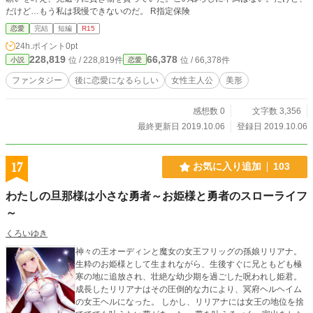
だけど…もう私は我慢できないのだ。 R指定保険
恋愛
完結
短編
R15
24h.ポイント
0pt
228,819
66,378
位 / 228,819件
位 / 66,378件
小説
恋愛
ファンタジー
後に恋愛になるらしい
女性主人公
美形
感想数 0
文字数 3,356
最終更新日 2019.10.06
登録日 2019.10.06
17
お気に入り追加
103
わたしの旦那様は小さな勇者～お姫様と勇者のスローライフ
～
くろいゆき
神々の王オーディンと魔女の女王フリッグの孫娘リリアナ。
生粋のお姫様として生まれながら、生後すぐに兄ともども極
寒の地に追放され、壮絶な幼少期を過ごした呪われし姫君。
成長したリリアナはその圧倒的な力により、冥府ヘルヘイム
の女王ヘルになった。 しかし、リリアナには女王の地位を捨